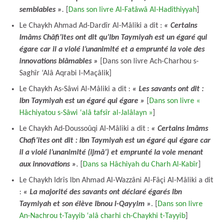
semblables »
.
[
Dans son livre Al-Fatâwâ Al-Hadîthiyyah
]
Le Chaykh Ahmad Ad-Dardîr Al-Mâliki a dit :
« Certains
Imâms Châfi’ites ont dit qu’Ibn Taymiyah est un égaré qui
égare car il a violé l’unanimité et a emprunté la voie des
innovations blâmables »
[Dans son livre Ach-Charhou s-
Saghîr ‘Alâ Aqrabi l-Maçâlik]
Le Chaykh As-Sâwi Al-Mâliki a dit :
« L
es savants ont dit :
Ibn Taymiyah est un égaré qui égare »
[
Dans son livre «
Hâchiyatou s-Sâwi ‘alâ tafsîr al-Jalâlayn »
]
Le Chaykh Ad-Doussoûqi Al-Mâliki a dit :
« Certains Imâms
Chafi’ites ont dit : Ibn Taymiyah est un égaré qui égare car
il a violé l’unanimité (ijmâ’) et emprunté la voie menant
aux innovations »
.
[
Dans sa Hâchiyah du Charh Al-Kabîr
]
Le Chaykh Idrîs Ibn Ahmad Al-Wazzâni Al-Fâçi Al-Mâliki a dit
:
« La majorité des savants ont déclaré égarés Ibn
Taymiyah et son élève Ibnou l-Qayyim »
.
[
Dans son livre
An-Nachrou t-Tayyib ‘alâ charhi ch-Chaykhi t-Tayyib
]