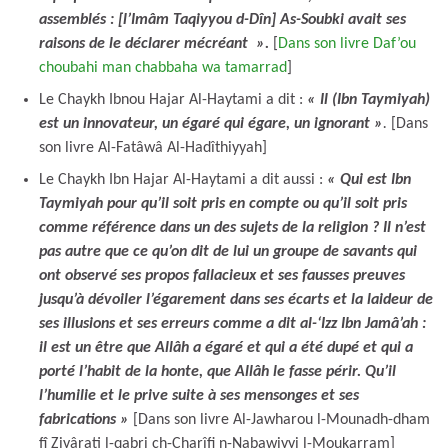
assemblés : [l’Imâm Taqiyyou d-Dîn] As-Soubki avait ses
raisons de le déclarer mécréant ».
[
Dans son livre Daf’ou
choubahi man chabbaha wa tamarrad
]
Le Chaykh Ibnou Hajar Al-Haytami a dit :
« Il (Ibn Taymiyah)
est un innovateur, un égaré qui égare, un ignorant »
.
[Dans
son livre Al-Fatâwâ Al-Hadîthiyyah]
Le Chaykh Ibn Hajar Al-Haytami a dit aussi :
« Qui est Ibn
Taymiyah pour qu’il soit pris en compte ou qu’il soit pris
comme référence dans un des sujets de la religion ? Il n’est
pas autre que ce qu’on dit de lui un groupe de savants qui
ont observé ses propos fallacieux et ses fausses preuves
jusqu’à dévoiler l’égarement dans ses écarts et la laideur de
ses illusions et ses erreurs comme a dit al-‘Izz Ibn Jamâ’ah :
il est un être que Allâh a égaré et qui a été dupé et qui a
porté l’habit de la honte, que Allâh le fasse périr. Qu’il
l’humilie et le prive suite à ses mensonges et ses
fabrications »
[Dans son livre Al-Jawharou l-Mounadh-dham
fî Ziyârati l-qabri ch-Charîfi n-Nabawiyyi l-Moukarram]