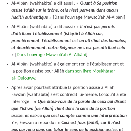
Al-Albâni (wahhabite) a dit aussi :
« Quant à Sa position
assise ta’âlâ sur le trône, cela n’est parvenu dans aucun
hadîth authentique »
[Dans l’ouvrage Mawsoû’ah Al-Albâni]
Al-Albâni (wahhabite) a dit aussi :
« Il n’est pas permis
d’attribuer l’établissement (istiqrâr) à Allâh car,
premièrement, l’établissement est un attribut des humains;
et deuxièmement, notre Seigneur ne s’est pas attribué cela
»
[
Dans l’ouvrage Mawsoû’ah Al-Albâni
]
Al-Albâni (wahhabite) a également renié l’établissement et
la position assise pour Allâh
dans son livre Moukhtasar
al-‘Oulouww
.
Après avoir pourtant attribué la position assise à Allâh,
Fawzân (wahhabite) s’est contredit lui-même. Lorsqu’il a été
interrogé :
« Que dites-vous de la parole de ceux qui disent
que l’istiwâ [de Allâh] vient dans le sens de la position
assise, et est-ce que ceci compte comme une interprétation
? »
, Fawzân a répondu :
« Ceci est faux (bâtil), car il n’est
pas parvenu dans son tafsîr le sens de la position assise, et