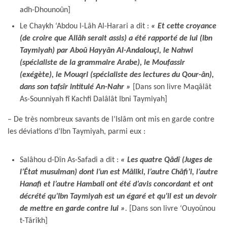
adh-Dhounoûn]
Le Chaykh ‘Abdou l-Lâh Al-Harari a dit :
« Et cette croyance
(de croire que Allâh serait assis) a été rapporté de lui (Ibn
Taymiyah) par Aboû Hayyân Al-Andalouçi, le Nahwi
(spécialiste de la grammaire Arabe), le Moufassir
(exégète), le Mouqri (spécialiste des lectures du Qour-ân),
dans son tafsîr intitulé An-Nahr »
[Dans son livre Maqâlât
As-Sounniyah fî Kachfi Dalâlât Ibni Taymiyah]
– De très nombreux savants de l’Islâm ont mis en garde contre
les déviations d’Ibn Taymiyah, parmi eux :
Salâhou d-Dîn As-Safadi a dit :
« Les quatre Qâdî (Juges de
l’État musulman) dont l’un est Mâliki, l’autre Châfi’i, l’autre
Hanafi et l’autre Hambali ont été d’avis concordant et ont
décrété qu’Ibn Taymiyah est un égaré et qu’il est un devoir
de mettre en garde contre lui »
.
[Dans son livre ‘Ouyoûnou
t-Târîkh]