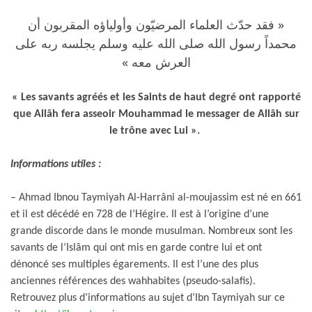
« فقد حدّث العلماء المرضيّون وأولياؤه المقربون أن
محمداً رسول الله صلى الله عليه وسلم يجلسه ربه على
العرش معه »
« Les savants agréés et les Saints de haut degré ont rapporté
que Allâh fera asseoir Mouhammad le messager de Allâh sur
le trône avec Lui ».
Informations utiles :
– Ahmad Ibnou Taymiyah Al-Harrâni al-moujassim est né en 661
et il est décédé en 728 de l’Hégire. Il est à l’origine d’une
grande discorde dans le monde musulman. Nombreux sont les
savants de l’Islâm qui ont mis en garde contre lui et ont
dénoncé ses multiples égarements. Il est l’une des plus
anciennes références des wahhabites (pseudo-salafis).
Retrouvez plus d’informations au sujet d’Ibn Taymiyah sur ce