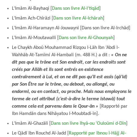
L’Imâm Al-Bayhaqi [
Dans son livre Al-I’tiqâd
]
L’Imâm Ach-Chîrâzi [
Dans son livre Al-Ichârah
]
L’Imâm Al-Haramayn Al-Jouwayni [Dans son livre Al-Irchâd]
L’Imâm Al-Moutawalli [
Dans son livre Al-Ghounyah
]
Le Chaykh Aboû Mouhammad Rizqou l-Lâh Ibn ‘Abdi l-
Wahhâb At-Tamîmi Al-Hambali (m. 488 H.) a dit :
« On ne
dit pas que le trône est Son endroit, car les endroits sont
créés par Allâh et ils sont entrés en existence
contrairement à Lui, et on ne dit pas qu’Il est assis (qâ’id)
par Son Être sur le trône, ou debout, ou allongé, ou
endormi, ou en contact, ou proche. Mais nous employons le
terme de cet attribut (c’est-à-dire le terme istawâ) tout
comme cela est parvenu dans le Qour-ân »
[Rapporté par
Ibn Hamdân dans Nihâyatou l-Moubtadi-în].
L’Imâm Al-Ghazâli [
Dans son livre Ihyâ-ou ‘Ouloûmi d-Dîn
]
Le Qâdî Ibn Rouchd Al-Jadd [
Rapporté par Ibnou l-Hâjj Al-