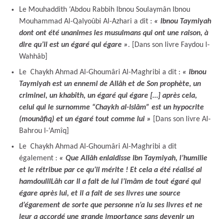
Le Mouhaddith ‘Abdou Rabbih Ibnou Soulaymân Ibnou
Mouhammad Al-Qalyoûbi Al-Azhari a dit :
« Ibnou Taymiyah
dont ont été unanimes les musulmans qui ont une raison, à
dire qu’il est un égaré qui égare »
.
[Dans son livre Faydou l-
Wahhâb]
Le Chaykh Ahmad Al-Ghoumâri Al-Maghribi a dit :
« Ibnou
Taymiyah est un ennemi de Allâh et de Son prophète, un
criminel, un khabîth, un égaré qui égare […] après cela,
celui qui le surnomme “Chaykh al-Islâm” est un hypocrite
(mounâfiq) et un égaré tout comme lui »
[Dans son livre Al-
Bahrou l-‘Amîq]
Le Chaykh Ahmad Al-Ghoumâri Al-Maghribi a dit
également :
« Que Allâh enlaidisse Ibn Taymiyah, l’humilie
et le rétribue par ce qu’il mérite ! Et cela a été réalisé al
hamdoulilLâh car Il a fait de lui l’imâm de tout égaré qui
égare après lui, et il a fait de ses livres une source
d’égarement de sorte que personne n’a lu ses livres et ne
leur a accordé une grande importance sans devenir un