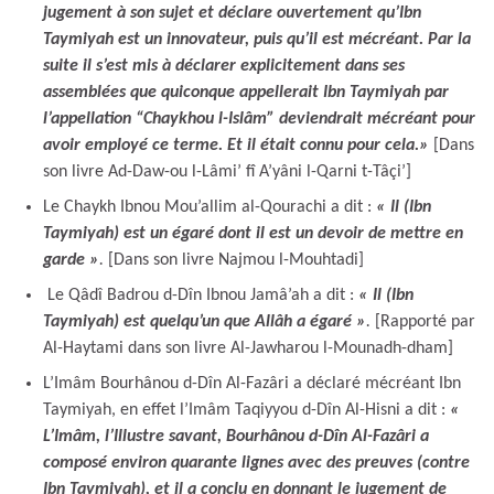
jugement à son sujet et déclare ouvertement qu’Ibn
Taymiyah est un innovateur, puis qu’il est mécréant. Par la
suite il s’est mis à déclarer explicitement dans ses
assemblées que quiconque appellerait Ibn Taymiyah par
l’appellation “Chaykhou l-Islâm” deviendrait mécréant pour
avoir employé ce terme. Et il était connu pour cela.»
[Dans
son livre Ad-Daw-ou l-Lâmi’ fî A’yâni l-Qarni t-Tâçi’]
Le Chaykh Ibnou Mou’allim al-Qourachi a dit :
« Il (Ibn
Taymiyah) est un égaré dont il est un devoir de mettre en
garde »
.
[Dans son livre Najmou l-Mouhtadi]
Le Qâdî Badrou d-Dîn Ibnou Jamâ’ah a dit :
« Il (Ibn
Taymiyah) est quelqu’un que Allâh a égaré »
.
[Rapporté par
Al-Haytami dans son livre Al-Jawharou l-Mounadh-dham]
L’Imâm Bourhânou d-Dîn Al-Fazâri a déclaré mécréant Ibn
Taymiyah, en effet l’Imâm Taqiyyou d-Dîn Al-Hisni a dit :
«
L’Imâm, l’Illustre savant, Bourhânou d-Dîn Al-Fazâri a
composé environ quarante lignes avec des preuves (contre
Ibn Taymiyah), et il a conclu en donnant le jugement de