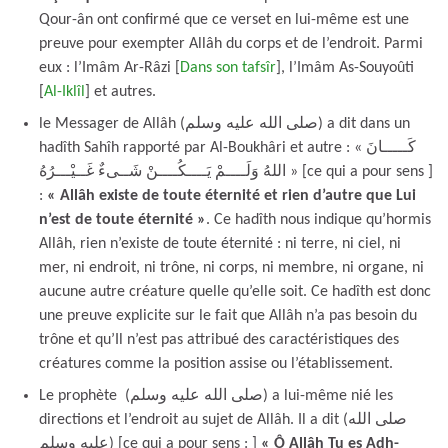
Qour-ân ont confirmé que ce verset en lui-même est une
preuve pour exempter Allâh du corps et de l’endroit. Parmi
eux : l’Imâm Ar-Râzi [
Dans son tafsîr
], l’Imâm As-Souyoûti
[
Al-Iklîl
] et autres.
le Messager de Allâh (صلى الله عليه وسلم) a dit dans un
hadîth Sahîh rapporté par Al-Boukhâri et autre : « كَـــــانَ
اللهُ وَلَــــمْ يَــــكُــــنْ شَــىءٌ غَــيْـــرُهُ » [ce qui a pour sens ]
:
« Allâh existe de toute éternité et rien d’autre que Lui
n’est de toute éternité »
. Ce hadîth nous indique qu’hormis
Allâh, rien n’existe de toute éternité : ni terre, ni ciel, ni
mer, ni endroit, ni trône, ni corps, ni membre, ni organe, ni
aucune autre créature quelle qu’elle soit. Ce hadîth est donc
une preuve explicite sur le fait que Allâh n’a pas besoin du
trône et qu’Il n’est pas attribué des caractéristiques des
créatures comme la position assise ou l’établissement.
Le prophète (صلى الله عليه وسلم) a lui-même nié les
directions et l’endroit au sujet de Allâh. Il a dit (صلى الله
عليه وسلم) [ce qui a pour sens : ]
« Ô Allâh Tu es Adh-