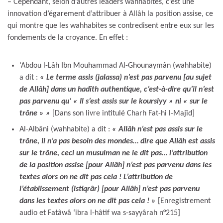
– Cependant, selon d’autres leaders wahhabites, c’est une
innovation d’égarement d’attribuer à Allâh la position assise, ce
qui montre que les wahhabites se contredisent entre eux sur les
fondements de la croyance. En effet :
‘Abdou l-Lâh Ibn Mouhammad Al-Ghounaymân (wahhabite)
a dit :
« Le terme assis (jalassa) n’est pas parvenu [au sujet
de Allâh] dans un hadîth authentique, c’est-à-dire qu’il n’est
pas parvenu qu’ « Il s’est assis sur le koursiyy » ni « sur le
trône » »
[Dans son livre intitulé Charh Fat-hi l-Majîd]
Al-Albâni (wahhabite) a dit :
« Allâh n’est pas assis sur le
trône, Il n’a pas besoin des mondes… dire que Allâh est assis
sur le trône, ceci un musulman ne le dit pas… l’attribution
de la position assise [pour Allâh] n’est pas parvenu dans les
textes alors on ne dit pas cela ! L’attribution de
l’établissement (istiqrâr) [pour Allâh] n’est pas parvenu
dans les textes alors on ne dit pas cela ! »
[Enregistrement
audio et Fatâwâ ‘ibra l-hâtif wa s-sayyârah n°215]