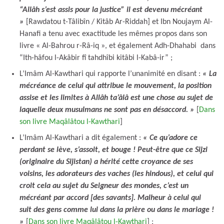
“Allâh s’est assis pour la justice” il est devenu mécréant
»
[Rawdatou t-Tâlibîn / Kitâb Ar-Riddah] et Ibn Noujaym Al-
Hanafi a tenu avec exactitude les mêmes propos dans son
livre « Al-Bahrou r-Râ-iq », et également Adh-Dhahabi dans
“Ith-hâfou l-Akâbir fî tahdhîbi kitâbi l-Kabâ-ir” ;
L’Imâm Al-Kawthari qui rapporte l’unanimité en disant :
« La
mécréance de celui qui attribue le mouvement, la position
assise et les limites à Allâh ta’âlâ est une chose au sujet de
laquelle deux musulmans ne sont pas en désaccord. »
[
Dans
son livre Maqâlâtou l-Kawthari
]
L’Imâm Al-Kawthari a dit également :
« Ce qu’adore ce
perdant se lève, s’assoit, et bouge ! Peut-être que ce Sijzi
(originaire du Sijistan) a hérité cette croyance de ses
voisins, les adorateurs des vaches (les hindous), et celui qui
croit cela au sujet du Seigneur des mondes, c’est un
mécréant par accord [des savants]. Malheur à celui qui
suit des gens comme lui dans la prière ou dans le mariage !
»
[
Dans son livre Maqâlâtou l-Kawthari
] ;