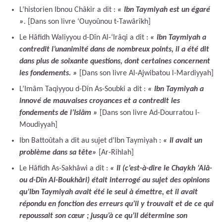
L’historien Ibnou Châkir a dit :
« Ibn Taymiyah est un égaré
»
.
[Dans son livre ‘Ouyoûnou t-Tawârîkh]
Le Hâfidh Waliyyou d-Dîn Al-‘Irâqi a dit :
« Ibn Taymiyah a
contredit l’unanimité dans de nombreux points, il a été dit
dans plus de soixante questions,
dont certaines concernent
les fondements. »
[Dans son livre Al-Ajwibatou l-Mardiyyah]
L’Imâm Taqiyyou d-Dîn As-Soubki a dit :
« Ibn Taymiyah a
innové de mauvaises croyances et a contredit les
fondements de l’Islâm »
[Dans son livre Ad-Dourratou l-
Moudiyyah]
Ibn Battoûtah a dit au sujet d’Ibn Taymiyah :
« Il avait un
problème dans sa tête
»
[Ar-Rihlah]
Le Hâfidh As-Sakhâwi a dit :
« Il (c’est-à-dire le Chaykh ‘Alâ-
ou d-Dîn Al-Boukhâri) était interrogé au sujet des opinions
qu’Ibn Taymiyah avait été le seul à émettre, et il avait
répondu en fonction des erreurs qu’il y trouvait et de ce qui
repoussait son cœur ; jusqu’à ce qu’il détermine son