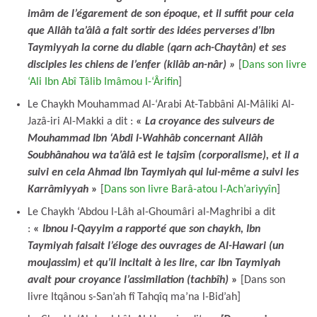
imâm de l’égarement de son époque, et il suffit pour cela
que Allâh ta’âlâ a fait sortir des idées perverses d’Ibn
Taymiyyah la corne du diable (qarn ach-Chaytân) et ses
disciples les chiens de l’enfer (kilâb an-nâr) »
[
Dans son livre
‘Ali Ibn Abî Tâlib Imâmou l-‘Ârifin
]
Le Chaykh Mouhammad Al-‘Arabi At-Tabbâni Al-Mâliki Al-
Jazâ-iri Al-Makki a dit :
«
La croyance des suiveurs de
Mouhammad Ibn ‘Abdi l-Wahhâb concernant Allâh
Soubhânahou wa ta’âlâ est le tajsîm (corporalisme), et il a
suivi en cela Ahmad Ibn Taymiyah qui lui-même a suivi les
Karrâmiyyah
»
[
Dans son livre Barâ-atou l-Ach’ariyyîn
]
Le Chaykh ‘Abdou l-Lâh al-Ghoumâri al-Maghribi a dit
:
«
Ibnou l-Qayyim a rapporté que son chaykh, Ibn
Taymiyah faisait l’éloge des ouvrages de Al-Hawari (un
moujassim) et qu’il incitait à les lire, car Ibn Taymiyah
avait pour croyance l’assimilation (tachbîh)
»
[Dans son
livre Itqânou s-San’ah fî Tahqîq ma’na l-Bid’ah]