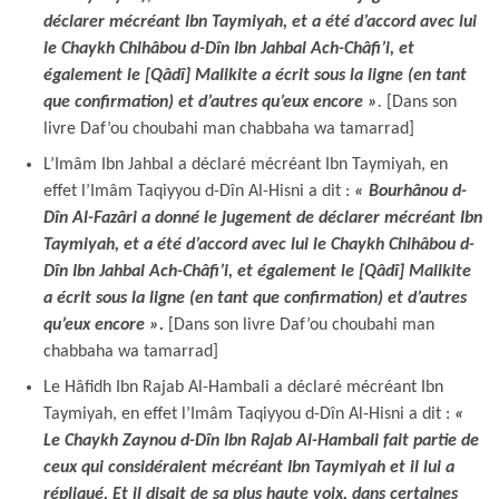
déclarer mécréant Ibn Taymiyah, et a été d’accord avec lui
le Chaykh Chihâbou d-Dîn Ibn Jahbal Ach-Châfi’i, et
également le [Qâdî] Malikite a écrit sous la ligne (en tant
que confirmation) et d’autres qu’eux encore »
.
[Dans son
livre Daf’ou choubahi man chabbaha wa tamarrad]
L’Imâm Ibn Jahbal a déclaré mécréant Ibn Taymiyah, en
effet l’Imâm Taqiyyou d-Dîn Al-Hisni a dit :
« Bourhânou d-
Dîn Al-Fazâri a donné le jugement de déclarer mécréant Ibn
Taymiyah, et a été d’accord avec lui le Chaykh Chihâbou d-
Dîn Ibn Jahbal Ach-Châfi’i, et également le [Qâdî] Malikite
a écrit sous la ligne (en tant que confirmation) et d’autres
qu’eux encore ».
[Dans son livre Daf’ou choubahi man
chabbaha wa tamarrad]
Le Hâfidh Ibn Rajab Al-Hambali a déclaré mécréant Ibn
Taymiyah, en effet l’Imâm Taqiyyou d-Dîn Al-Hisni a dit :
«
Le Chaykh Zaynou d-Dîn Ibn Rajab Al-Hambali fait partie de
ceux qui considéraient mécréant Ibn Taymiyah et il lui a
répliqué. Et il disait de sa plus haute voix, dans certaines