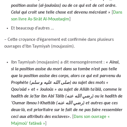
position assise (al-jouloûss) ou de ce qui est de cet ordre.
Celui qui croit une telle chose est devenu mécréant
»
[
Dans
son livre As-Sirât Al-Moustaqîm
]
Et beaucoup d’autres …
– Cette croyance d’égarement est confirmée dans plusieurs
ouvrages d’Ibn Taymiyah (moujassim).
Ibn Taymiyah (moujassim) a dit mensongèrement :
« Ainsi,
si la position assise du mort dans sa tombe n’est pas telle
que la position assise des corps, alors ce qui est parvenu du
Prophète (صلى الله عليه و سلم) au sujet des mots «
Qou’oûd » et « Jouloûs » au sujet de Allâh ta’âlâ, comme le
hadîth de Ja’far ibn Abî Tâlib (رضي الله عنه) ou le hadîth de
‘Oumar ibnou l-Khattâb (رضي الله عنه) et autres que ces
deux-là, est prioritaire sur le fait de ne pas faire ressembler
ceci aux attributs des esclaves».
[
Dans son ouvrage «
Majmoû’ fatâwâ »
]