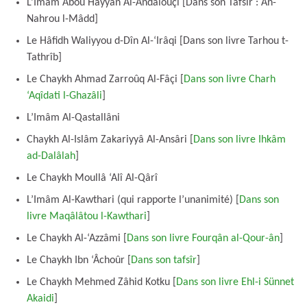
L’Imâm Abou Hayyân Al-Andalouçi [Dans son Tafsîr : An-
Nahrou l-Mâdd]
Le Hâfidh Waliyyou d-Dîn Al-‘Irâqi [Dans son livre Tarhou t-
Tathrîb]
Le Chaykh Ahmad Zarroûq Al-Fâçi [
Dans son livre Charh
‘Aqîdati l-Ghazâli
]
L’Imâm Al-Qastallâni
Chaykh Al-Islâm Zakariyyâ Al-Ansâri [
Dans son livre Ihkâm
ad-Dalâlah
]
Le Chaykh Moullâ ‘Alî Al-Qârî
L’Imâm Al-Kawthari (qui rapporte l’unanimité) [
Dans son
livre Maqâlâtou l-Kawthari
]
Le Chaykh Al-‘Azzâmi [
Dans son livre Fourqân al-Qour-ân
]
Le Chaykh Ibn ‘Âchoûr [
Dans son tafsîr
]
Le Chaykh Mehmed Zâhid Kotku [
Dans son livre Ehl-i Sünnet
Akaidi
]