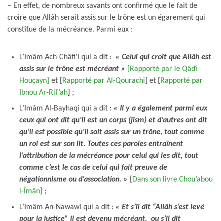
– En effet, de nombreux savants ont confirmé que le fait de
croire que Allâh serait assis sur le trône est un égarement qui
constitue de la mécréance. Parmi eux :
L’Imâm Ach-Châfi’i qui a dit :
« Celui qui croit que Allâh est
assis sur le trône est mécréant »
[Rapporté par le Qâdî
Houçayn]
et [
Rapporté par Al-Qourachi
] et [
Rapporté par
Ibnou Ar-Rif’ah
] ;
L’Imâm Al-Bayhaqi qui a dit :
«
Il y a également parmi eux
ceux qui ont dit qu’il est un corps (jism) et d’autres ont dit
qu’il est possible qu’Il soit assis sur un trône, tout comme
un roi est sur son lit. Toutes ces paroles entraînent
l’attribution de la mécréance pour celui qui les dit, tout
comme c’est le cas de celui qui fait preuve de
négationnisme ou d’association. »
[
Dans son livre Chou’abou
l-Îmân
] ;
L’Imâm An-Nawawi qui a dit :
« Et s’il dit “Allâh s’est levé
pour la justice” il est devenu mécréant, ou s’il dit