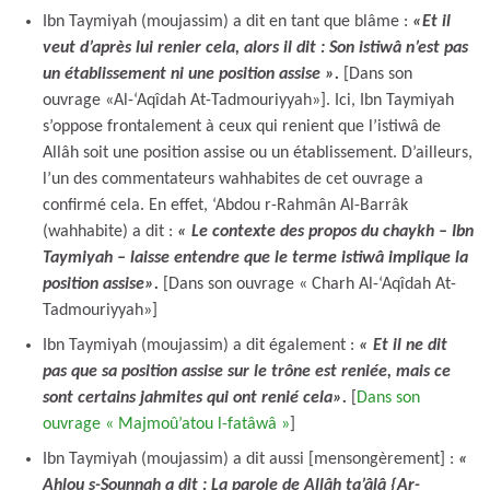
Ibn Taymiyah (moujassim) a dit en tant que blâme :
«Et il
veut d’après lui renier cela, alors il dit : Son istiwâ n’est pas
un établissement ni une position assise ».
[Dans son
ouvrage «Al-‘Aqîdah At-Tadmouriyyah»]. Ici, Ibn Taymiyah
s’oppose frontalement à ceux qui renient que l’istiwâ de
Allâh soit une position assise ou un établissement. D’ailleurs,
l’un des commentateurs wahhabites de cet ouvrage a
confirmé cela. En effet, ‘Abdou r-Rahmân Al-Barrâk
(wahhabite) a dit :
« Le contexte des propos du chaykh – Ibn
Taymiyah – laisse entendre que le terme
istiwâ
implique la
position assise».
[Dans son ouvrage « Charh Al-‘Aqîdah At-
Tadmouriyyah»]
Ibn Taymiyah (moujassim) a dit également :
« Et il ne dit
pas que sa position assise sur le trône est reniée, mais ce
sont certains jahmites qui ont renié cela».
[
Dans son
ouvrage « Majmoû’atou l-fatâwâ »
]
Ibn Taymiyah (moujassim) a dit aussi [mensongèrement] :
«
Ahlou s-Sounnah a dit : La parole de Allâh ta’âlâ {Ar-