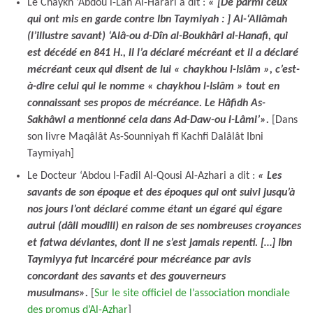
Le Chaykh ‘Abdou l-Lâh Al-Harari a dit :
« [De parmi ceux
qui ont mis en garde contre Ibn Taymiyah : ] Al-‘Allâmah
(l’illustre savant) ‘Alâ-ou d-Dîn al-Boukhâri al-Hanafi, qui
est décédé en 841 H., il l’a déclaré mécréant et il a déclaré
mécréant ceux qui disent de lui « chaykhou l-Islâm », c’est-
à-dire celui qui le nomme « chaykhou l-Islâm » tout en
connaissant ses propos de mécréance. Le Hâfidh As-
Sakhâwi a mentionné cela dans Ad-Daw-ou l-Lâmi’».
[Dans
son livre Maqâlât As-Sounniyah fî Kachfi Dalâlât Ibni
Taymiyah]
Le Docteur ‘Abdou l-Fadîl Al-Qousi Al-Azhari a dit :
« Les
savants de son époque et des époques qui ont suivi jusqu’à
nos jours l’ont déclaré comme étant un égaré qui égare
autrui (dâll moudill) en raison de ses nombreuses croyances
et fatwa déviantes, dont il ne s’est jamais repenti. […] Ibn
Taymiyya fut incarcéré pour mécréance par avis
concordant des savants et des gouverneurs
musulmans».
[
Sur le site officiel de l’association mondiale
des promus d’Al-Azhar
]