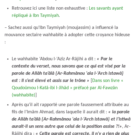
Retrouvez ici une liste non exhaustive :
Les savants ayant
répliqué à Ibn Taymiyah
.
– Sachez aussi qu’Ibn Taymiyah (moujassim) a influencé la
mouvance sectaire wahhabite à adopter cette croyance hideuse
:
Le wahhabite ‘Abdou l-‘Azîz Ar-Râjihi a dit :
« Par le
contexte du verset, nous savons que ce qui est visé par la
parole de Allâh ta’âlâ {Ar-Rahmânou ‘ala l-‘Arch istawâ}
est : Il s’est élevé et assis sur le trône »
[
Dans son livre «
Qoudoûmou l-Katâ-ibi l-Jihâd » préfacé par Al-Fawzân
(wahhabite)
]
Après qu’il ait rapporté une parole faussement attribuée au
fils de l’Imâm Ahmad, dans laquelle il aurait dit :
« la parole
de Allâh ta’âlâ {Ar-Rahmânou ‘ala l-‘Arch istawâ} et l’istiwâ
aurait-il un sens autre que celui de la position assise ?!»
, Ar-
Râjihi dira :
« Cette parole est correcte, il n’y a rien de plus