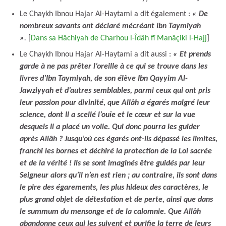
Le Chaykh Ibnou Hajar Al-Haytami a dit également :
« De
nombreux savants ont déclaré mécréant Ibn Taymiyah
»
.
[
Dans sa Hâchiyah de Charhou l-Îdâh fî Manâçiki l-Hajj
]
Le Chaykh Ibnou Hajar Al-Haytami a dit aussi :
« Et prends
garde à ne pas prêter l’oreille à ce qui se trouve dans les
livres d’Ibn Taymiyah, de son élève Ibn Qayyim Al-
Jawziyyah et d’autres semblables, parmi ceux qui ont pris
leur passion pour divinité, que Allâh a égarés malgré leur
science, dont Il a scellé l’ouïe et le cœur et sur la vue
desquels Il a placé un voile. Qui donc pourra les guider
après Allâh ? Jusqu’où ces égarés ont-ils dépassé les limites,
franchi les bornes et déchiré la protection de la Loi sacrée
et de la vérité ! Ils se sont imaginés être guidés par leur
Seigneur alors qu’il n’en est rien ; au contraire, ils sont dans
le pire des égarements, les plus hideux des caractères, le
plus grand objet de détestation et de perte, ainsi que dans
le summum du mensonge et de la calomnie. Que Allâh
abandonne ceux qui les suivent et purifie la terre de leurs