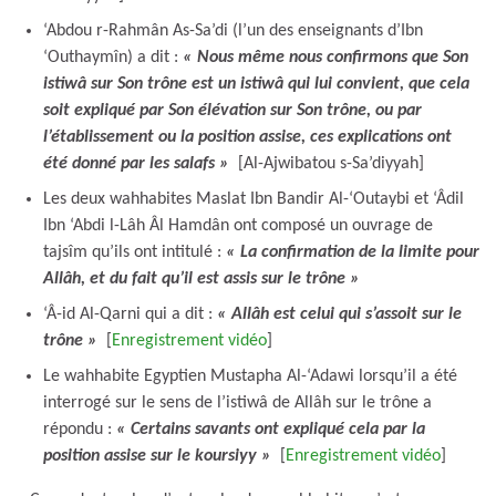
‘Abdou r-Rahmân As-Sa’di (l’un des enseignants d’Ibn
‘Outhaymîn) a dit :
« Nous même nous confirmons que Son
istiwâ sur Son trône est un istiwâ qui lui convient, que cela
soit expliqué par Son élévation sur Son trône, ou par
l’établissement ou la position assise, ces explications ont
été donné par les salafs
»
[Al-Ajwibatou s-Sa’diyyah]
Les deux wahhabites Maslat Ibn Bandir Al-‘Outaybi et ‘Âdil
Ibn ‘Abdi l-Lâh Âl Hamdân ont composé un ouvrage de
tajsîm qu’ils ont intitulé :
« La confirmation de la limite pour
Allâh, et du fait qu’il est assis sur le trône
»
‘Â-id Al-Qarni qui a dit :
« Allâh est celui qui s’assoit sur le
trône
»
[
Enregistrement vidéo
]
Le wahhabite Egyptien Mustapha Al-‘Adawi lorsqu’il a été
interrogé sur le sens de l’istiwâ de Allâh sur le trône a
répondu :
« Certains savants ont expliqué cela par la
position assise sur le koursiyy
»
[
Enregistrement vidéo
]