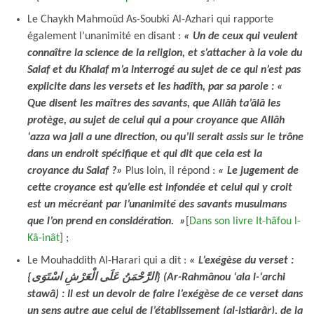
Le Chaykh Mahmoûd As-Soubki Al-Azhari qui rapporte
également l’unanimité en disant :
« Un de ceux qui veulent
connaître la science de la religion, et s’attacher à la voie du
Salaf et du Khalaf m’a interrogé au sujet de ce qui n’est pas
explicite dans les versets et les hadîth, par sa parole : «
Que disent les maîtres des savants, que Allâh ta’âlâ les
protège, au sujet de celui qui a pour croyance que Allâh
‘azza wa jall a une direction, ou qu’Il serait assis sur le trône
dans un endroit spécifique et qui dit que cela est la
croyance du Salaf ?»
Plus loin, il répond :
« Le jugement de
cette croyance est qu’elle est infondée et celui qui y croit
est un mécréant par l’unanimité des savants musulmans
que l’on prend en considération. »
[
Dans son livre It-hâfou l-
Kâ-inât
] ;
Le Mouhaddith Al-Harari qui a dit :
« L’exégèse du verset :
{الرَّحْمَنُ عَلَى الْعَرْشِ اسْتَوَى} (Ar-Rahmânou ‘ala l-‘archi
stawâ) :
Il est un devoir de faire l’exégèse de ce verset dans
un sens autre que celui de l’établissement (al-istiqrâr), de la