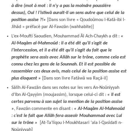
à dire (mot à mot : il n’y a pas la moindre poussière
dessus), Oui ! l’istiwâ aurait-il un sens autre que celui de la
position assise ?!»
[Dans son livre « Qoudoûmou l-Katâ-ibi l-
Jihâd » préfacé par Al-Fawzân (wahhabite)]
L’ex-Moufti Saoudien, Mouhammad Âl Ach-Chaykh a dit :
«
Al-Maqâm al-Mahmoûd : il a été dit qu’il s’agit de
l’intercession, et il a été dit qu’il s’agit du fait que le
prophète sera assis avec Allâh sur le trône, comme cela est
connu chez les gens de la Sounnah. Et il est possible de
rassembler ces deux avis, mais celui de la position assise est
plus éloquent »
[Dans son livre Fatâwâ wa Raçâ-il]
Sâlîh Al-Fawzân dans ses notes sur les vers An-Noûniyyah
d’Ibn Al-Qayyim (moujassim), lorsque celui-ci dit :
« Il est
certes parvenu à son sujet la mention de la position assise
»
, Fawzân commente en disant :
« Al-Maqâm Al-Mahmoûd
: c’est le fait que Allâh fera asseoir Mouhammad avec Lui
sur le trône »
[At-Ta’lîqou l-Moukhtasari ‘ala l-Qasîdati n-
Noûniyyah]