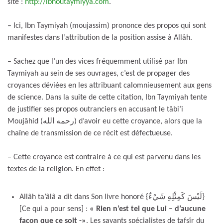
site :
http://ibnoutaymiyya.com
.
– Ici, Ibn Taymiyah (moujassim) prononce des propos qui sont
manifestes dans l’attribution de la position assise à Allâh.
– Sachez que l’un des vices fréquemment utilisé par Ibn
Taymiyah au sein de ses ouvrages, c’est de propager des
croyances déviées en les attribuant calomnieusement aux gens
de science. Dans la suite de cette citation, Ibn Taymiyah tente
de justifier ses propos outranciers en accusant le tâbi’i
Moujâhid (رحمه الله) d’avoir eu cette croyance, alors que la
chaîne de transmission de ce récit est défectueuse.
– Cette croyance est contraire à ce qui est parvenu dans les
textes de la religion. En effet :
Allâh ta’âlâ a dit dans Son livre honoré {لَيْسَ كَمِثْلِهِ شَيْءٌ}
[Ce qui a pour sens] :
« Rien n’est tel que Lui – d’aucune
façon que ce soit -»
. Les savants spécialistes de tafsîr du