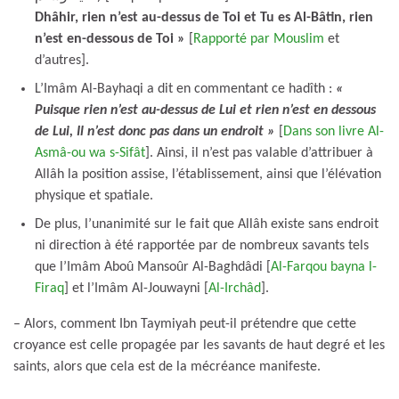
Dhâhir, rien n’est au-dessus de Toi et Tu es Al-Bâtin, rien
n’est en-dessous de Toi »
[
Rapporté par Mouslim
et
d’autres].
L’Imâm Al-Bayhaqi a dit en commentant ce hadîth :
«
Puisque rien n’est au-dessus de Lui et rien n’est en dessous
de Lui, Il n’est donc pas dans un endroit »
[
Dans son livre Al-
Asmâ-ou wa s-Sifât
]. Ainsi, il n’est pas valable d’attribuer à
Allâh la position assise, l’établissement, ainsi que l’élévation
physique et spatiale.
De plus, l’unanimité sur le fait que Allâh existe sans endroit
ni direction à été rapportée par de nombreux savants tels
que l’Imâm Aboû Mansoûr Al-Baghdâdi [
Al-Farqou bayna l-
Firaq
] et l’Imâm Al-Jouwayni [
Al-Irchâd
].
– Alors, comment Ibn Taymiyah peut-il prétendre que cette
croyance est celle propagée par les savants de haut degré et les
saints, alors que cela est de la mécréance manifeste.