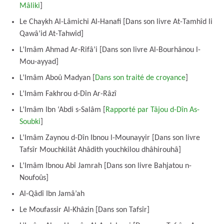
Mâliki
]
Le Chaykh Al-Lâmichi Al-Hanafi [Dans son livre At-Tamhîd li
Qawâ’id At-Tahwîd]
L’Imâm Ahmad Ar-Rifâ’i [Dans son livre Al-Bourhânou l-
Mou-ayyad]
L’Imâm Aboû Madyan [
Dans son traité de croyance
]
L’Imâm Fakhrou d-Dîn Ar-Râzî
L’Imâm Ibn ‘Abdi s-Salâm [
Rapporté par Tâjou d-Dîn As-
Soubki
]
L’Imâm Zaynou d-Dîn Ibnou l-Mounayyir [Dans son livre
Tafsîr Mouchkilât Ahâdith youchkilou dhâhirouhâ]
L’Imâm Ibnou Abî Jamrah [Dans son livre Bahjatou n-
Noufoûs]
Al-Qâdî Ibn Jamâ’ah
Le Moufassir Al-Khâzin [Dans son Tafsîr]