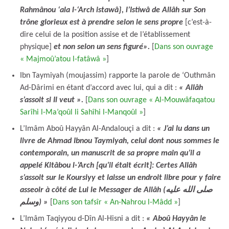
Rahmânou ‘ala l-‘Arch istawâ}, l’Istiwâ de Allâh sur Son
trône glorieux est à prendre selon le sens propre
[c’est-à-
dire celui de la position assise et de l’établissement
physique]
et non selon un sens figuré».
[
Dans son ouvrage
« Majmoû’atou l-fatâwâ »
]
Ibn Taymiyah (moujassim) rapporte la parole de ‘Outhmân
Ad-Dârimi en étant d’accord avec lui, qui a dit :
« Allâh
s’assoit si Il veut ».
[
Dans son ouvrage « Al-Mouwâfaqatou
Sarîhi l-Ma’qoûl li Sahîhi l-Manqoûl »
]
L’Imâm Aboû Hayyân Al-Andalouçi a dit :
« J’ai lu dans un
livre de Ahmad Ibnou Taymiyah, celui dont nous sommes le
contemporain, un manuscrit de sa propre main qu’il a
appelé Kitâbou l-’Arch [qu’il était écrit]: Certes Allâh
s’assoit sur le Koursiyy et laisse un endroit libre pour y faire
asseoir à côté de Lui le Messager de Allâh (صلى الله عليه
وسلم) »
[
Dans son tafsîr « An-Nahrou l-Mâdd »
]
L’Imâm Taqiyyou d-Dîn Al-Hisni a dit :
« Aboû Hayyân le