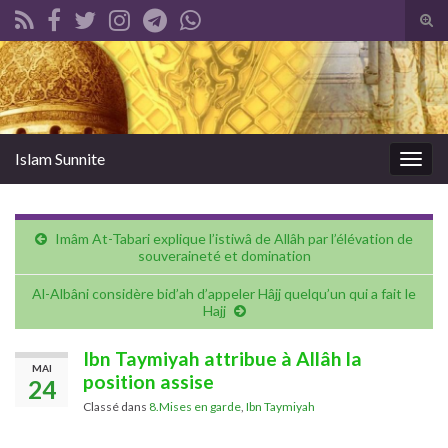
Tog
sear
Search for:
for
Islam Sunnite
Togg
navig
Imâm At-Tabari explique l’istiwâ de Allâh par l’élévation de
souveraineté et domination
Al-Albâni considère bid’ah d’appeler Hâjj quelqu’un qui a fait le
Hajj
Ibn Taymiyah attribue à Allâh la
MAI
position assise
24
Classé dans
8.Mises en garde
,
Ibn Taymiyah