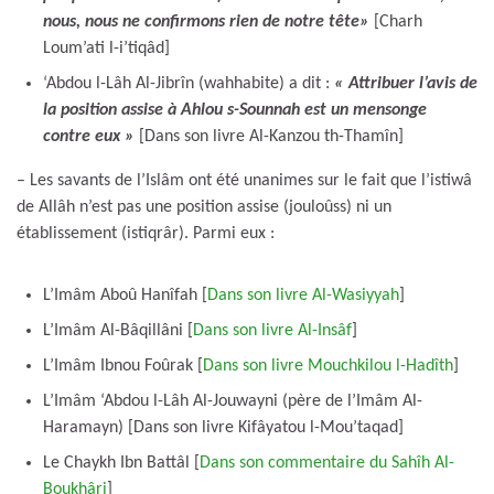
nous, nous ne confirmons rien de notre tête»
[Charh
Loum’ati l-i’tiqâd]
‘Abdou l-Lâh Al-Jibrîn (wahhabite) a dit :
« Attribuer l’avis de
la position assise à Ahlou s-Sounnah est un mensonge
contre eux
»
[Dans son livre Al-Kanzou th-Thamîn]
– Les savants de l’Islâm ont été unanimes sur le fait que l’istiwâ
de Allâh n’est pas une position assise (jouloûss) ni un
établissement (istiqrâr). Parmi eux :
L’Imâm Aboû Hanîfah [
Dans son livre Al-Wasiyyah
]
L’Imâm Al-Bâqillâni [
Dans son livre Al-Insâf
]
L’Imâm Ibnou Foûrak [
Dans son livre Mouchkilou l-Hadîth
]
L’Imâm ‘Abdou l-Lâh Al-Jouwayni (père de l’Imâm Al-
Haramayn) [Dans son livre Kifâyatou l-Mou’taqad]
Le Chaykh Ibn Battâl [
Dans son commentaire du Sahîh Al-
Boukhâri
]