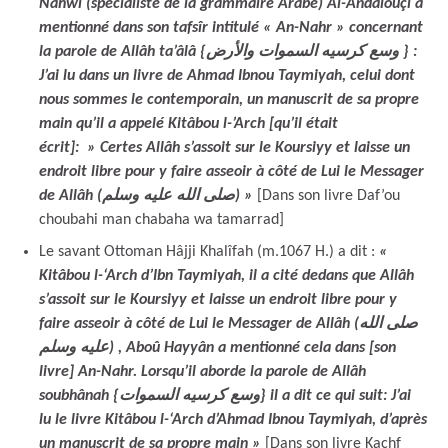
Nahwi (spécialiste de la grammaire Arabe) Al-Andalouçi a
mentionné dans son tafsîr intitulé « An-Nahr » concernant
la parole de Allâh ta’âlâ {وسع كرسيه السموات والأرض } :
J’ai lu dans un livre de Ahmad Ibnou Taymiyah, celui dont
nous sommes le contemporain, un manuscrit de sa propre
main qu’il a appelé Kitâbou l-’Arch [qu’il était
écrit]: » Certes Allâh s’assoit sur le Koursiyy et laisse un
endroit libre pour y faire asseoir à côté de Lui le Messager
de Allâh (صلى الله عليه وسلم) »
[Dans son livre Daf’ou
choubahi man chabaha wa tamarrad]
Le savant Ottoman Hâjji Khalîfah (m.1067 H.) a dit :
«
Kitâbou l-‘Arch d’Ibn Taymiyah, il a cité dedans que Allâh
s’assoit sur le Koursiyy et laisse un endroit libre pour y
faire asseoir à côté de Lui le Messager de Allâh (صلى الله
عليه وسلم) , Aboû Hayyân a mentionné cela dans [son
livre] An-Nahr. Lorsqu’il aborde la parole de Allâh
soubhânah {وسع كرسيه السموات} il a dit ce qui suit: J’ai
lu le livre Kitâbou l-‘Arch d’Ahmad Ibnou Taymiyah, d’après
un manuscrit de sa propre main »
[Dans son livre Kachf