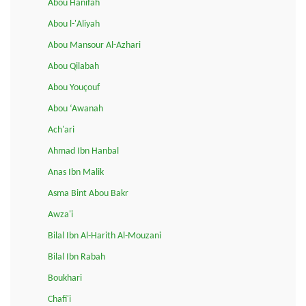
Abou Hanifah
Abou l-'Aliyah
Abou Mansour Al-Azhari
Abou Qilabah
Abou Youçouf
Abou ‘Awanah
Ach'ari
Ahmad Ibn Hanbal
Anas Ibn Malik
Asma Bint Abou Bakr
Awza'i
Bilal Ibn Al-Harith Al-Mouzani
Bilal Ibn Rabah
Boukhari
Chafi'i