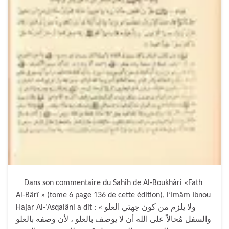
Dans son commentaire du Sahîh de Al-Boukhâri «Fath
Al-Bârî » (tome 6 page 136 de cette édition), l’Imâm Ibnou
Hajar Al-‘Asqalâni a dit : « ولا يلزم من كون جهتي العلو
والسفل مُحالاً على الله أن لا يوصف بالعلو ، لأن وصفه بالعلو