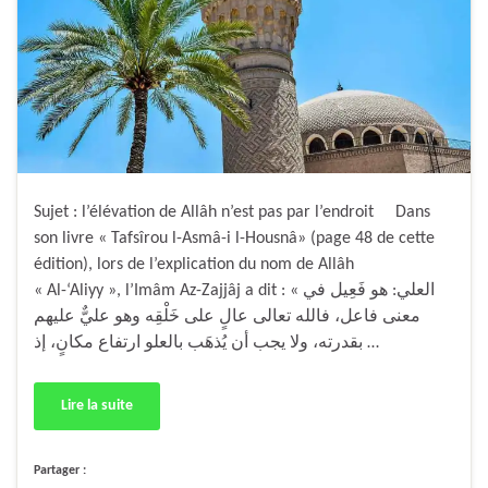
Sujet : l’élévation de Allâh n’est pas par l’endroit Dans
son livre « Tafsîrou l-Asmâ-i l-Housnâ» (page 48 de cette
édition), lors de l’explication du nom de Allâh
« Al-‘Aliyy », l’Imâm Az-Zajjâj a dit : « العلي: هو فَعِيل في
معنى فاعل، فالله تعالى عالٍ على خَلْقِه وهو عليٌّ عليهم
بقدرته، ولا يجب أن يُذهَب بالعلو ارتفاع مكانٍ، إذ …
Lire la suite
Partager :