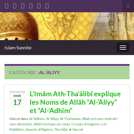
Tog
sea
Search for:
for
Islam Sunnite
Togg
navig
CATÉGORIE :
AL-‘ALIYY
L’Imâm Ath-Tha’âlibi explique
MAR
17
les Noms de Allâh “Al-‘Aliyy”
et “Al-‘Adhîm”
Classé dans
Al-'Adhim
,
Al-'Aliyy
,
Al-'Oulouww
,
Allah est sans endroit /
sans direction
,
Allah n'est pas un corps / n'a pas d'organes
,
Les
Malikites
,
Savants d'Algérie
,
Tha'alibi
,
►Verset