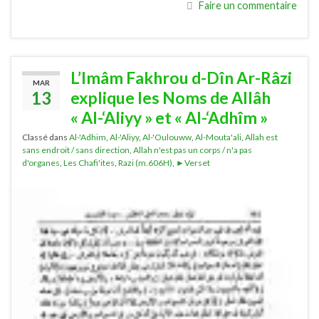
Faire un commentaire
L’Imâm Fakhrou d-Dîn Ar-Râzi
MAR
13
explique les Noms de Allâh
« Al-‘Aliyy » et « Al-‘Adhîm »
Classé dans
Al-'Adhim
,
Al-'Aliyy
,
Al-'Oulouww
,
Al-Mouta'ali
,
Allah est
sans endroit / sans direction
,
Allah n'est pas un corps / n'a pas
d'organes
,
Les Chafi'ites
,
Razi (m.606H)
,
►Verset