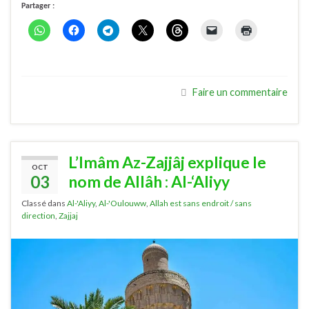
Partager :
Faire un commentaire
L’Imâm Az-Zajjâj explique le
OCT
03
nom de Allâh : Al-‘Aliyy
Classé dans
Al-'Aliyy
,
Al-'Oulouww
,
Allah est sans endroit / sans
direction
,
Zajjaj