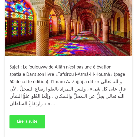
Sujet : Le ‘oulouww de Allâh n’est pas une élévation
spatiale Dans son livre «Tafsîrou l-Asmâ-i l-Housnâ» (page
60 de cette édition), l’Imâm Az-Zajjâj a dit : « والله تعالى
عالٍ على كل شَىء ، وليس الـمراد بالعلو ارتفاع الـمحلِّ ، لأن
الله تعالى يجلُّ عن الـمحلِّ والـمكان ، وإنَّما العُلو علوُّ الشأن
وارتفاعُ السلطان » « …
Lire la suite