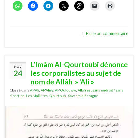
Faire un commentaire
L’Imâm Al-Qourtoubi dénonce
NOV
24
les corporalistes au sujet de
nom de Allâh » ‘Ali »
Classé dans
Al-'Ali
,
Al-'Aliyy
,
Al-'Oulouww
,
Allah est sans endroit / sans
direction
,
Les Malikites
,
Qourtoubi
,
Savants d'Espagne