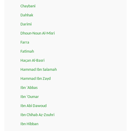
Chaybani
Dahhak
Darimi
Dhoun-Noun Al-Misri
Farra
Fatimah
Haçan Al-Basri
Hammad Ibn Salamah
Hammad Ibn Zayd
Ibn 'Abbas
Ibn 'Oumar
Ibn Abi Dawoud
Ibn Chihab Az-Zouhri
Ibn Hibban