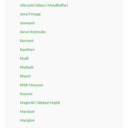
Isfarayini (Abou l-Moudhaffar)
Isma'il Haqqi
Jouwayni
Karan Koutoubo
Karmani
Kawthari
Khalil
Khattabi
Khazin
Khidr Houçayn
Kourani
Maghribi ('Abdoul-Majid)
Mardawi
Marighni