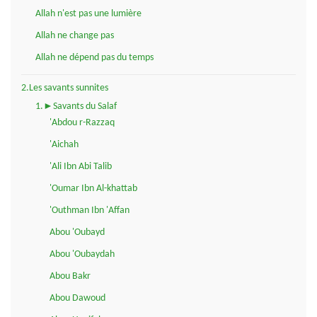
Allah n'est pas une lumière
Allah ne change pas
Allah ne dépend pas du temps
2.Les savants sunnites
1.►Savants du Salaf
'Abdou r-Razzaq
'Aichah
'Ali Ibn Abi Talib
'Oumar Ibn Al-khattab
'Outhman Ibn 'Affan
Abou 'Oubayd
Abou 'Oubaydah
Abou Bakr
Abou Dawoud