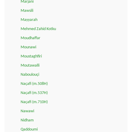
Marjani
Mawsili
Mayyarah
Mehmed Zahid Kotku
Moudhaffar
Mounawi
Moustaghfiri
Moutawalli
Naboulouçi
Naçafi (m.508H)
Naçafi (m.537H)
Naçafi (m.710H)
Nawawi
Nidham
Qaddoumi