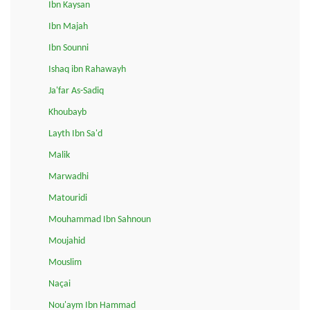
Ibn Kaysan
Ibn Majah
Ibn Sounni
Ishaq ibn Rahawayh
Ja'far As-Sadiq
Khoubayb
Layth Ibn Sa'd
Malik
Marwadhi
Matouridi
Mouhammad Ibn Sahnoun
Moujahid
Mouslim
Naçai
Nou'aym Ibn Hammad