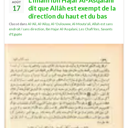
L’Imâm Ibn Hajar Al-‘Asqalâni
AOÛT
17
dit que Allâh est exempt de la
direction du haut et du bas
Classé dans
Al-'Ali
,
Al-'Aliyy
,
Al-'Oulouww
,
Al-Mouta'ali
,
Allah est sans
endroit / sans direction
,
Ibn Hajar Al-'Asqalani
,
Les Chafi'ites
,
Savants
d'Egypte