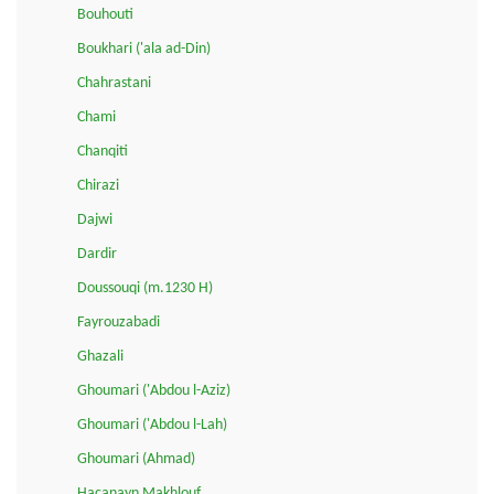
Bouhouti
Boukhari ('ala ad-Din)
Chahrastani
Chami
Chanqiti
Chirazi
Dajwi
Dardir
Doussouqi (m.1230 H)
Fayrouzabadi
Ghazali
Ghoumari ('Abdou l-Aziz)
Ghoumari ('Abdou l-Lah)
Ghoumari (Ahmad)
Haçanayn Makhlouf