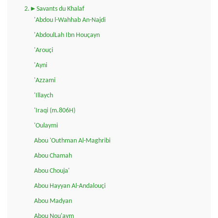
2.►Savants du Khalaf
'Abdou l-Wahhab An-Najdi
'AbdoulLah Ibn Houçayn
'Arouçi
'Ayni
'Azzami
'Illaych
'Iraqi (m.806H)
'Oulaymi
Abou 'Outhman Al-Maghribi
Abou Chamah
Abou Chouja'
Abou Hayyan Al-Andalouçi
Abou Madyan
Abou Nou'aym