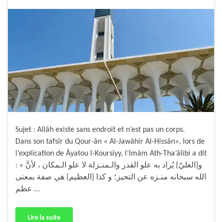
Sujet : Allâh existe sans endroit et n’est pas un corps.
Dans son tafsîr du Qour-ân « Al-Jawâhir Al-Hissân», lors de
l’explication de Âyatou l-Koursiyy, l’Imâm Ath-Tha’âlibi a dit
: « و{العليّ} يُراد به علو القدر والـمنـزلة لا علو الـمكان ، لأنَّ
الله سبحانه منـزه عن التحيز؛ و كذا {العظيم} هي صفة بمعنى
عظم …
Lire la suite