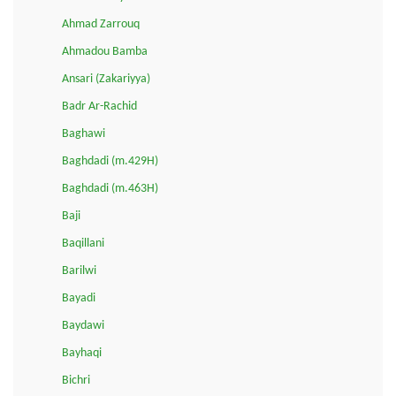
Ahmad Zarrouq
Ahmadou Bamba
Ansari (Zakariyya)
Badr Ar-Rachid
Baghawi
Baghdadi (m.429H)
Baghdadi (m.463H)
Baji
Baqillani
Barilwi
Bayadi
Baydawi
Bayhaqi
Bichri