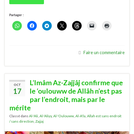
Partager :
Faire un commentaire
L’Imâm Az-Zajjâj confirme que
OCT
17
le ‘oulouww de Allâh n’est pas
par l’endroit, mais par le
mérite
Classé dans
Al-'Ali
,
Al-'Aliyy
,
Al-'Oulouww
,
Al-A'la
,
Allah est sans endroit
/ sans direction
,
Zajjaj