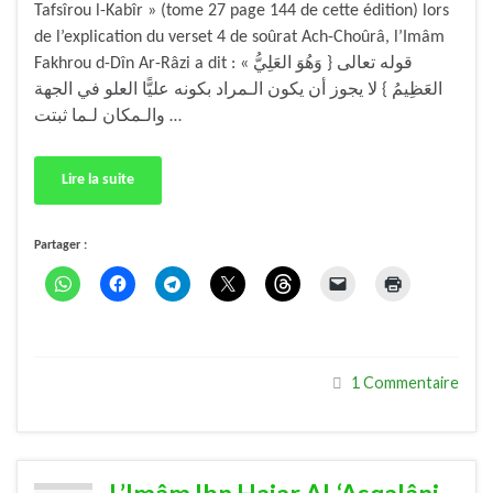
Tafsîrou l-Kabîr » (tome 27 page 144 de cette édition) lors
de l’explication du verset 4 de soûrat Ach-Choûrâ, l’Imâm
Fakhrou d-Dîn Ar-Râzi a dit : « قوله تعالى { وَهُوَ العَلِيُّ
العَظِيمُ } لا يجوز أن يكون الـمراد بكونه عليًّا العلو في الجهة
والـمكان لـما ثبتت …
Lire la suite
Partager :
1 Commentaire