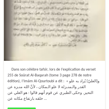
Dans son célèbre tafsîr, lors de l’explication du verset
255 de Soûrat Al-Baqarah (tome 3 page 278 de notre
édition), l’Imâm Al-Qourtoubi a dit : « و{العليّ} يُراد به علو
القدر والـمنـزلة لا علو الـمكان ، لأنَّ الله منـزه عن
التحيز. وحكى الطبري عن قوم أنهم قالوا : هو العلي عن
خلقه بارتفاع مكانه عن …