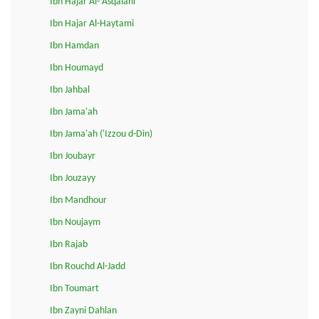
Ibn Hajar Al-'Asqalani
Ibn Hajar Al-Haytami
Ibn Hamdan
Ibn Houmayd
Ibn Jahbal
Ibn Jama'ah
Ibn Jama'ah ('Izzou d-Din)
Ibn Joubayr
Ibn Jouzayy
Ibn Mandhour
Ibn Noujaym
Ibn Rajab
Ibn Rouchd Al-Jadd
Ibn Toumart
Ibn Zayni Dahlan