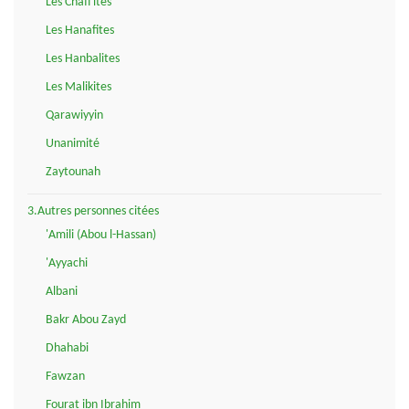
Les Chafi'ites
Les Hanafites
Les Hanbalites
Les Malikites
Qarawiyyin
Unanimité
Zaytounah
3.Autres personnes citées
'Amili (Abou l-Hassan)
'Ayyachi
Albani
Bakr Abou Zayd
Dhahabi
Fawzan
Fourat ibn Ibrahim