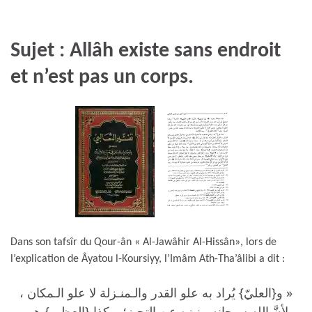
Sujet : Allâh existe sans endroit
et n’est pas un corps.
Dans son tafsîr du Qour-ân « Al-Jawâhir Al-Hissân», lors de
l’explication de Âyatou l-Koursiyy, l’Imâm Ath-Tha’âlibi a dit :
« و{العليّ} يُراد به علو القدر والـمنـزلة لا علو الـمكان ،
لأنَّ الله سبحانه منـزه عن التحيز؛ و كذا {العظيم} هي