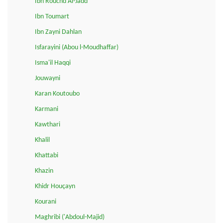
Ibn Rouchd Al-Jadd
Ibn Toumart
Ibn Zayni Dahlan
Isfarayini (Abou l-Moudhaffar)
Isma'il Haqqi
Jouwayni
Karan Koutoubo
Karmani
Kawthari
Khalil
Khattabi
Khazin
Khidr Houçayn
Kourani
Maghribi ('Abdoul-Majid)