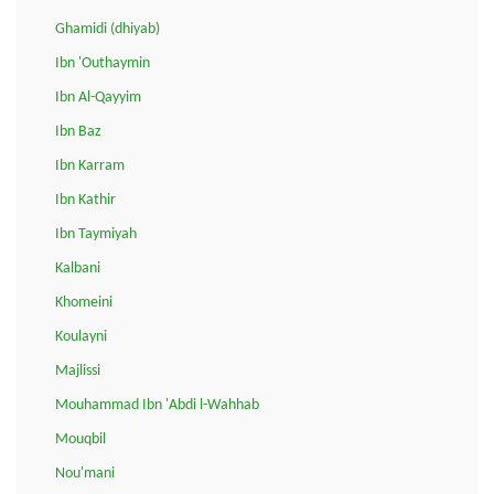
Ghamidi (dhiyab)
Ibn 'Outhaymin
Ibn Al-Qayyim
Ibn Baz
Ibn Karram
Ibn Kathir
Ibn Taymiyah
Kalbani
Khomeini
Koulayni
Majlissi
Mouhammad Ibn 'Abdi l-Wahhab
Mouqbil
Nou'mani