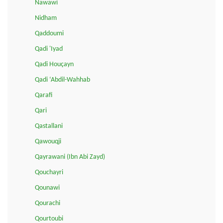
Nawawi
Nidham
Qaddoumi
Qadi 'Iyad
Qadi Houçayn
Qadi ‘Abdil-Wahhab
Qarafi
Qari
Qastallani
Qawouqji
Qayrawani (Ibn Abi Zayd)
Qouchayri
Qounawi
Qourachi
Qourtoubi