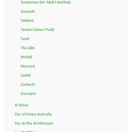
Soulayman Ibn 'Abdi l-Wahhab
Souyouti
Tabbani
Tamimi (Abou l-Fadl)
Tawil
Tha'alibi
Wahidi
Wazzani
Zabidi
Zarkachi
Zourqani
Al Azhar
Dar al-Fatwa Australia
Dar Al-Ifta Al-Misriyyah