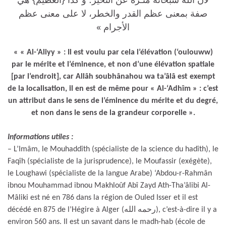
صفة بمعنى عظم القدر والخطر، لا على معنى عظم
الأجرام »
« « Al-‘Aliyy » : Il est voulu par cela l’élévation (‘oulouww)
par le mérite et l’éminence, et non d’une élévation spatiale
[par l’endroit], car Allâh soubhânahou wa ta’âlâ est exempt
de la localisation, il en est de même pour « Al-‘Adhîm » : c’est
un attribut dans le sens de l’éminence du mérite et du degré,
et non dans le sens de la grandeur corporelle ».
Informations utiles :
– L’Imâm, le Mouhaddîth (spécialiste de la science du hadîth), le
Faqîh (spécialiste de la jurisprudence), le Moufassir (exégète),
le Loughawi (spécialiste de la langue Arabe) ‘Abdou-r-Rahmân
ibnou Mouhammad ibnou Makhloûf Abî Zayd Ath-Tha’âlibi Al-
Mâliki est né en 786 dans la région de Ouled Isser et il est
décédé en 875 de l’Hégire à Alger (رحمه الله), c’est-à-dire il y a
environ 560 ans. Il est un savant dans le madh-hab (école de