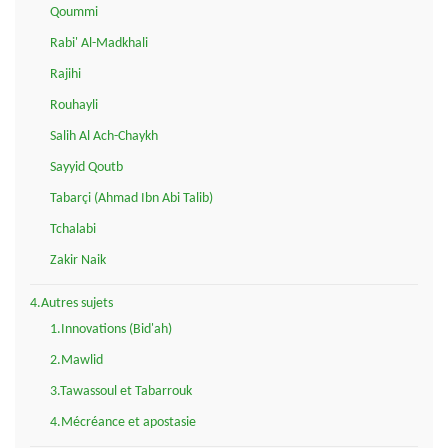
Qoummi
Rabi' Al-Madkhali
Rajihi
Rouhayli
Salih Al Ach-Chaykh
Sayyid Qoutb
Tabarçi (Ahmad Ibn Abi Talib)
Tchalabi
Zakir Naik
4.Autres sujets
1.Innovations (Bid'ah)
2.Mawlid
3.Tawassoul et Tabarrouk
4.Mécréance et apostasie