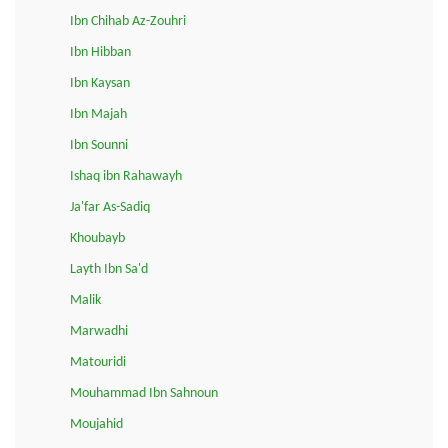
Ibn Chihab Az-Zouhri
Ibn Hibban
Ibn Kaysan
Ibn Majah
Ibn Sounni
Ishaq ibn Rahawayh
Ja'far As-Sadiq
Khoubayb
Layth Ibn Sa'd
Malik
Marwadhi
Matouridi
Mouhammad Ibn Sahnoun
Moujahid