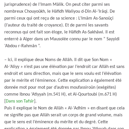
jurisprudence) de l’Imam Mâlik. On peut citer parmi ses
nombreux Chouyoûkh, le Hâfidh Waliyou d-Dîn Al-’Irâqi. De
parmi ceux qui ont reçu de sa science : L’Imâm As-Sanoûçi
(l’auteur du traité de croyance). Et de parmi les savants
reconnus qui ont fait son éloge, le Hâfidh As-Sakhâwi. Il est
enterré à Alger dans un Mausolée connu par le nom ” Sayyidi
‘Abdou r-Rahmân ”.
– Ici, il explique deux Noms de Allâh. Il dit que Son Nom «
Al-‘Aliyy » n’est pas une élévation par l’endroit car Allâh est sans
endroit et sans direction, mais que le sens voulu est l’élévation
par le mérite et l’éminence. Cette explication a également été
donnée mot pour mot par d’autres moufassiroûn (exégètes)
comme Ibnou ‘Atiyyah (m.541 H), et Al-Qourtoubi (m.671 H)
[
Dans son Tafsîr
].
Puis il explique le Nom de Allâh « Al-‘Adhîm » en disant que cela
ne signifie pas que Allâh serait un corps de grand volume, mais
que le sens est l’éminence du mérite et du degré. Cette
explication a également été donnée par Ibnou ‘Atiyyah dans son