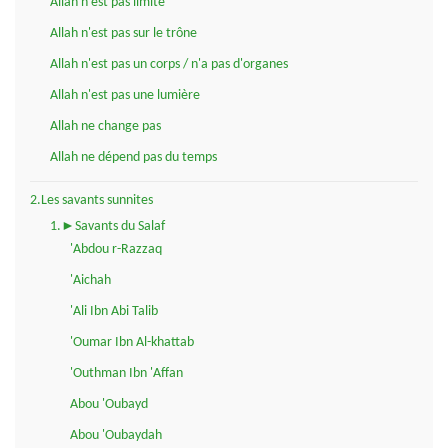
Allah n'est pas limité
Allah n'est pas sur le trône
Allah n'est pas un corps / n'a pas d'organes
Allah n'est pas une lumière
Allah ne change pas
Allah ne dépend pas du temps
2.Les savants sunnites
1.►Savants du Salaf
'Abdou r-Razzaq
'Aichah
'Ali Ibn Abi Talib
'Oumar Ibn Al-khattab
'Outhman Ibn 'Affan
Abou 'Oubayd
Abou 'Oubaydah