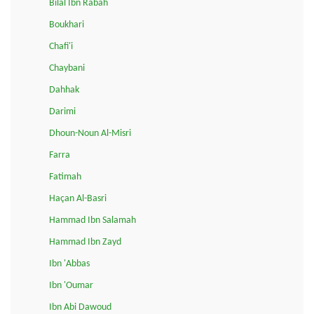
Bilal Ibn Rabah
Boukhari
Chafi'i
Chaybani
Dahhak
Darimi
Dhoun-Noun Al-Misri
Farra
Fatimah
Haçan Al-Basri
Hammad Ibn Salamah
Hammad Ibn Zayd
Ibn 'Abbas
Ibn 'Oumar
Ibn Abi Dawoud