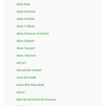
Abou Bakr
Abou Dawoud
Abou Hanifah
Abou l-'Aliyah
Abou Mansour Al-Azhari
Abou Qilabah
Abou Youçouf
Abou ‘Awanah
Ach'ari
Ahmad Ibn Hanbal
Anas Ibn Malik
Asma Bint Abou Bakr
Awza'i
Bilal Ibn Al-Harith Al-Mouzani