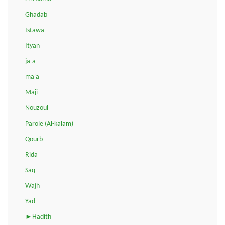
Ghadab
Istawa
Ityan
ja-a
ma'a
Maji
Nouzoul
Parole (Al-kalam)
Qourb
Rida
Saq
Wajh
Yad
►Hadith