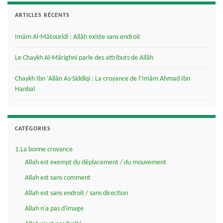
ARTICLES RÉCENTS
Imâm Al-Mâtourîdi : Allâh existe sans endroit
Le Chaykh Al-Mârighni parle des attributs de Allâh
Chaykh Ibn ‘Allân As-Siddîqi : La croyance de l’Imâm Ahmad Ibn
Hanbal
CATÉGORIES
1.La bonne croyance
Allah est exempt du déplacement / du mouvement
Allah est sans comment
Allah est sans endroit / sans direction
Allah n'a pas d'image