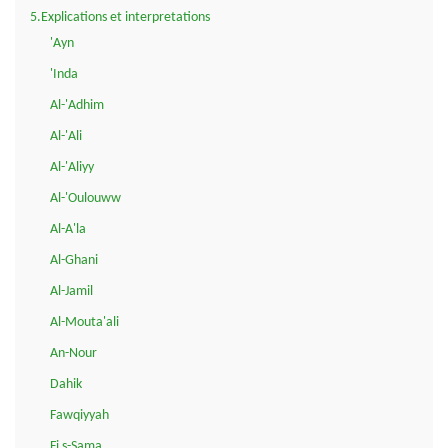
5.Explications et interpretations
'Ayn
'Inda
Al-'Adhim
Al-'Ali
Al-'Aliyy
Al-'Oulouww
Al-A'la
Al-Ghani
Al-Jamil
Al-Mouta'ali
An-Nour
Dahik
Fawqiyyah
Fi s-Sama