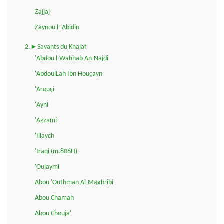
Zajjaj
Zaynou l-'Abidin
2.►Savants du Khalaf
'Abdou l-Wahhab An-Najdi
'AbdoulLah Ibn Houçayn
'Arouçi
'Ayni
'Azzami
'Illaych
'Iraqi (m.806H)
'Oulaymi
Abou 'Outhman Al-Maghribi
Abou Chamah
Abou Chouja'