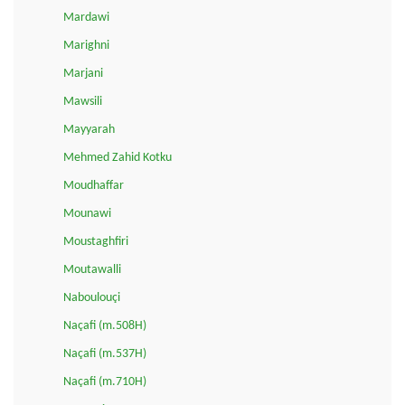
Mardawi
Marighni
Marjani
Mawsili
Mayyarah
Mehmed Zahid Kotku
Moudhaffar
Mounawi
Moustaghfiri
Moutawalli
Naboulouçi
Naçafi (m.508H)
Naçafi (m.537H)
Naçafi (m.710H)