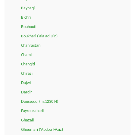
Bayhaqi
Bichri
Bouhouti
Boukhari ('ala ad-Din)
Chahrastani
Chami
Chanqiti
Chirazi
Dajwi
Dardir
Doussouqi (m.1230 H)
Fayrouzabadi
Ghazali
Ghoumari ('Abdou l-Aziz)