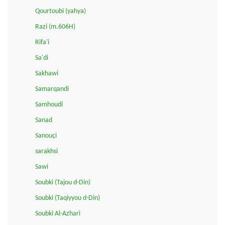
Qourtoubi (yahya)
Razi (m.606H)
Rifa'i
Sa'di
Sakhawi
Samarqandi
Samhoudi
Sanad
Sanouçi
sarakhsi
Sawi
Soubki (Tajou d-Din)
Soubki (Taqiyyou d-Din)
Soubki Al-Azhari