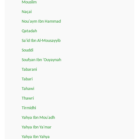
Mouslim
Naçai
Nou'aym Ibn Hammad
Qatadah
Sa'id Ibn Al-Mousayyib
Souddi
Soufyan Ibn 'Ouyaynah
Tabarani
Tabari
Tahawi
Thawri
Tirmidhi
Yahya Ibn Mou'adh
Yahya Ibn Ya'mar
Yahya Ibn Yahya