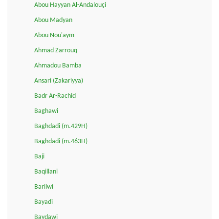
Abou Hayyan Al-Andalouçi
Abou Madyan
Abou Nou'aym
Ahmad Zarrouq
Ahmadou Bamba
Ansari (Zakariyya)
Badr Ar-Rachid
Baghawi
Baghdadi (m.429H)
Baghdadi (m.463H)
Baji
Baqillani
Barilwi
Bayadi
Baydawi