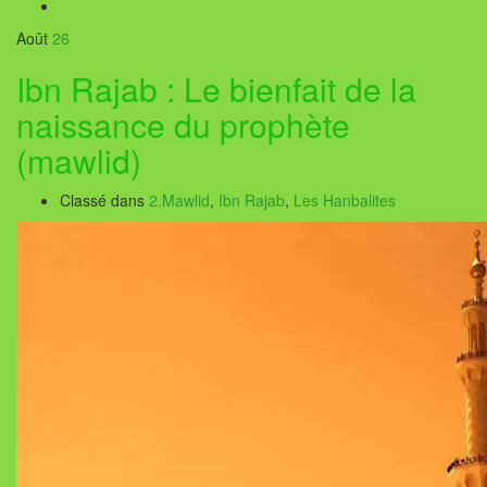
Août
26
Ibn Rajab : Le bienfait de la
naissance du prophète
(mawlid)
Classé dans
2.Mawlid
,
Ibn Rajab
,
Les Hanbalites