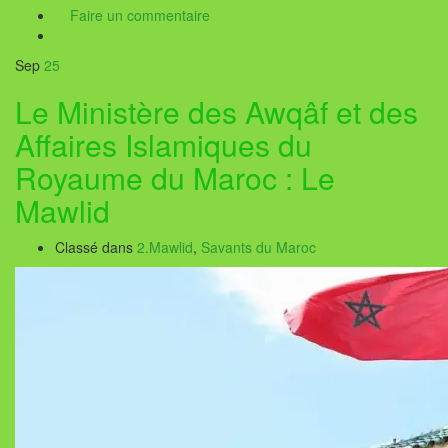
Faire un commentaire
Sep
25
Le Ministère des Awqâf et des
Affaires Islamiques du
Royaume du Maroc : Le
Mawlid
Classé dans
2.Mawlid
,
Savants du Maroc