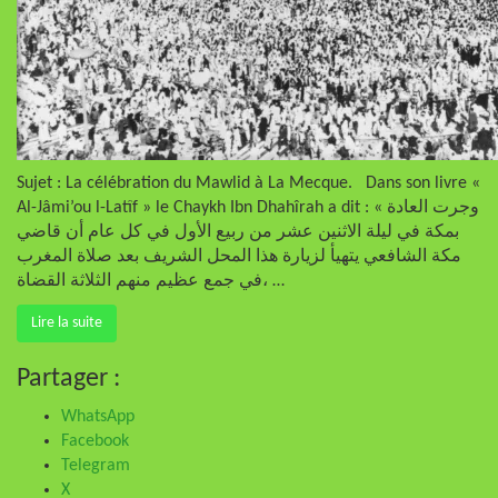
Sujet : La célébration du Mawlid à La Mecque. Dans son livre «
Al-Jâmi’ou l-Latîf » le Chaykh Ibn Dhahîrah a dit : « وجرت العادة
بمكة في ليلة الاثنين عشر من ربيع الأول في كل عام أن قاضي
مكة الشافعي يتهيأ لزيارة هذا المحل الشريف بعد صلاة المغرب
في جمع عظيم منهم الثلاثة القضاة، …
Lire la suite
Partager :
WhatsApp
Facebook
Telegram
X