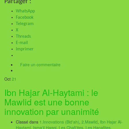
Partager :
WhatsApp
Facebook
Telegram
X
Threads
E-mail
Imprimer
Faire un commentaire
Oct
21
Ibn Hajar Al-Haytami : le
Mawlid est une bonne
innovation par unanimité
Classé dans
1.Innovations (Bid'ah)
,
2.Mawlid
,
Ibn Hajar Al-
Haytami
,
Isma'il Haqqi
,
Les Chafi'ites
,
Les Hanafites
,