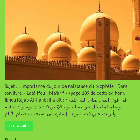
Sujet : L’importance du jour de naissance du prophète Dans
son livre « Latâ-ifou l-Ma’ârif » (page 189 de cette édition),
Ibnou Rajab Al-Hanbali a dit : « في قول النبي صلى الله عليه
وسلم لما سئل عن صيام يوم الإثنين؟: « ذاك يوم ولدت فيه
وأنزلت علي فيه النبوة » إشارة إلى استحباب صيام الأيام …
Lire la suite