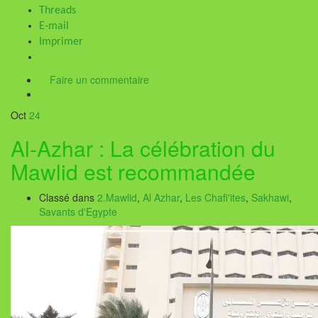
Threads
E-mail
Imprimer
Faire un commentaire
Oct
24
Al-Azhar : La célébration du
Mawlid est recommandée
Classé dans
2.Mawlid
,
Al Azhar
,
Les Chafi'ites
,
Sakhawi
,
Savants d'Egypte