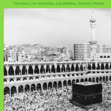
Hanafites
,
Les Hanbalites
,
Les Malikites
,
Savants d'Arabie