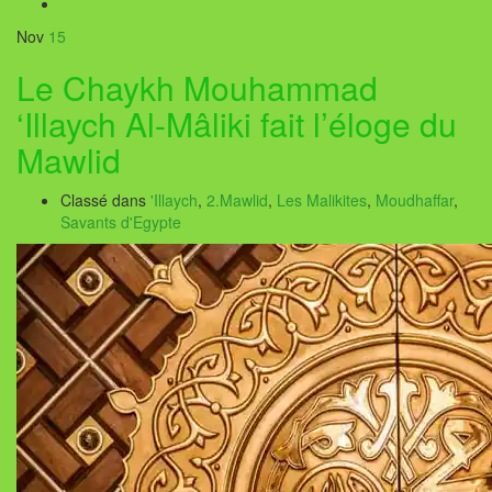
Nov
15
Le Chaykh Mouhammad
‘Illaych Al-Mâliki fait l’éloge du
Mawlid
Classé dans
'Illaych
,
2.Mawlid
,
Les Malikites
,
Moudhaffar
,
Savants d'Egypte