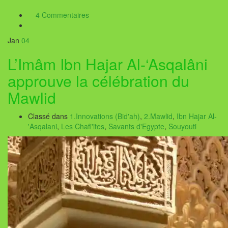
4 Commentaires
Jan
04
L’Imâm Ibn Hajar Al-‘Asqalâni
approuve la célébration du
Mawlid
Classé dans
1.Innovations (Bid'ah)
,
2.Mawlid
,
Ibn Hajar Al-
'Asqalani
,
Les Chafi'ites
,
Savants d'Egypte
,
Souyouti