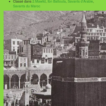
Classé dans
2.Mawlid
,
Ibn Battouta
,
Savants d'Arabie
,
Savants du Maroc