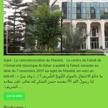
Sujet : La commémoration du Mawlid. Le centre de Fatwâ de
l’Université Islamique Al-Azhar a publié la Fatwâ suivante en
date du 7 novembre 2019 au sujet du Mawlid, en voici un
extrait : « ما حكمُ الاحتفالِ بالمولدِ النَّبَوِيِّ الشَّرِيفِ؟ […] وقد سنَّ
لنا رسولُ اللهِ ﷺ بنفسه جنسَ الشكرِ لله تعالىٰ علىٰ ميلاده
الشريف؛ …
Lire la suite