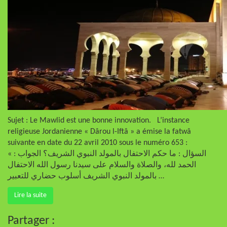
Sujet : Le Mawlid est une bonne innovation. L’instance
religieuse Jordanienne « Dârou l-Iftâ » a émise la fatwâ
suivante en date du 22 avril 2010 sous le numéro 653 :
« السؤال : ما حكم الاحتفال بالمولد النبوي الشريف؟ الجواب :
الحمد لله، والصلاة والسلام على سيدنا رسول الله الاحتفال
بالمولد النبوي الشريف أسلوب حضاري للتعبير …
Lire la suite
Partager :