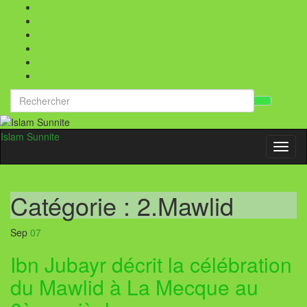
Search
Toggl
for:
searc
form
Islam Sunnite
Toggl
naviga
Catégorie :
2.Mawlid
Sep
07
Ibn Jubayr décrit la célébration
du Mawlid à La Mecque au