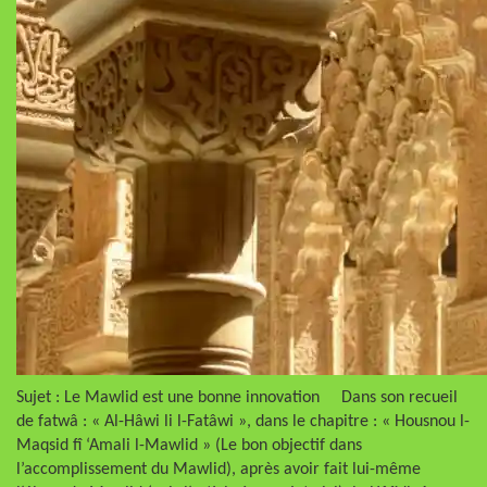
Sujet : Le Mawlid est une bonne innovation Dans son recueil
de fatwâ : « Al-Hâwi li l-Fatâwi », dans le chapitre : « Housnou l-
Maqsid fî ‘Amali l-Mawlid » (Le bon objectif dans
l’accomplissement du Mawlid), après avoir fait lui-même