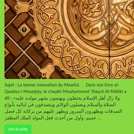
Sujet : La bonne innovation du Mawlid. Dans son livre al-
Qawlou l-Mounjiyy, le chaykh Mouhammed ‘Illaych Al-Mâliki a
dit : «ولا زال أهل الإسلام يحتفلون ويهتمون بشهر مولده عليه
الصلاة والسلام ويعملون الولائم ويتصدقون في لياليه بأنواع
الصدقات ويظهرون السرور ويظهر عليهم من بركاته كل فضل
عميم. وأول من أحدث فعل المولد الملك المظفر …
Lire la suite