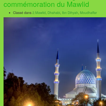
commémoration du Mawlid
Classé dans
2.Mawlid
,
Dhahabi
,
Ibn Dihyah
,
Moudhaffar