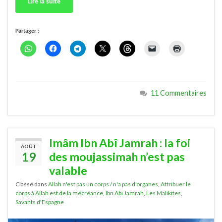
Lire la suite
Partager :
11 Commentaires
Imâm Ibn Abî Jamrah : la foi
AOÛT
19
des moujassimah n’est pas
valable
Classé dans
Allah n'est pas un corps / n'a pas d'organes
,
Attribuer le
corps à Allah est de la mécréance
,
Ibn Abi Jamrah
,
Les Malikites
,
Savants d'Espagne