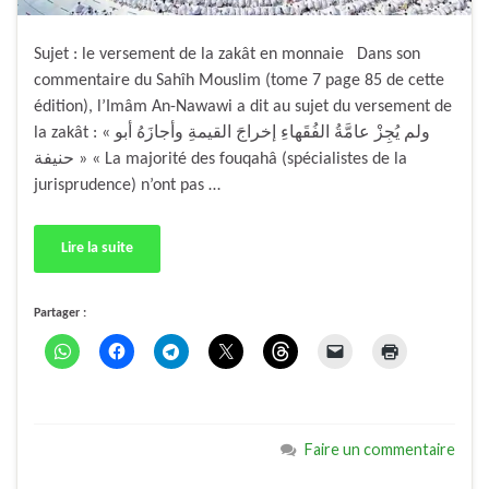
Sujet : le versement de la zakât en monnaie Dans son
commentaire du Sahîh Mouslim (tome 7 page 85 de cette
édition), l’Imâm An-Nawawi a dit au sujet du versement de
la zakât : « ولم يُجِزْ عامَّةُ الفُقَهاءِ إخراجَ القيمةِ وأجازَهُ أبو
حنيفة » « La majorité des fouqahâ (spécialistes de la
jurisprudence) n’ont pas …
Lire la suite
Partager :
Faire un commentaire