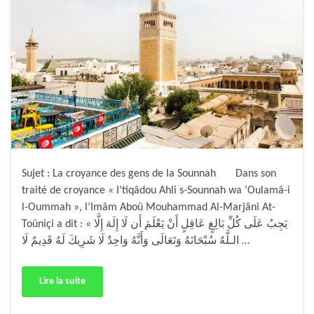
Sujet : La croyance des gens de la Sounnah Dans son
traité de croyance « I’tiqâdou Ahli s-Sounnah wa ‘Oulamâ-i
l-Oummah », l’Imâm Aboû Mouhammad Al-Marjâni At-
Toûniçi a dit : « يَجِبُ عَلَى كُلِّ بَالِغٍ عَاقِلٍ أَنْ يَعْلَمَ أَن لَا إِلَهَ إِلَّا
الـلَّهُ سُبْحَانَهُ وَتَعَالَى وَأَنَّهُ وَاحِدٌ لَا شَرِيكَ لَهُ قَدِيمٌ لَا …
Lire la suite