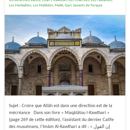
Les Hanbalites
,
Les Malikites
,
Malik
,
Qari
,
Savants de Turquie
Sujet : Croire que Allâh est dans une direction est de la
mécréance Dans son livre « Maqâlâtou l-Kawthari »
(page 269 de cette édition), l’assistant du dernier Calife
des musulmans, l’Imâm Al-Kawthari a dit : « إن القول