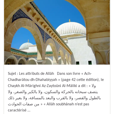
Sujet : Les attributs de Allâh Dans son livre « Ach-
Chadharâtou dh-Dhahabiyyah » (page 42 cette édition), le
Chaykh Al-Mârighni Az-Zaytoûni Al-Mâliki a dit : « ولا
يتصف سبحانه بالحركة والسكون، ولا بالكبر والصغر، ولا
بالطول والقصر، ولا بالقرب والبعد بالمسافة، ولا بغير ذلك
من صفات الحوادث » « Allâh soubhânah n’est pas
caractérisé …