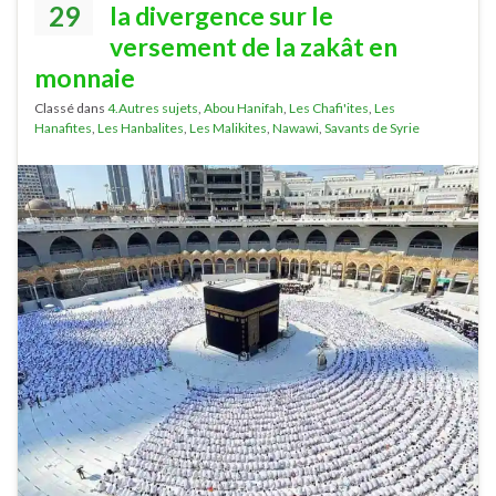
29
la divergence sur le
versement de la zakât en
monnaie
Classé dans
4.Autres sujets
,
Abou Hanifah
,
Les Chafi'ites
,
Les
Hanafites
,
Les Hanbalites
,
Les Malikites
,
Nawawi
,
Savants de Syrie