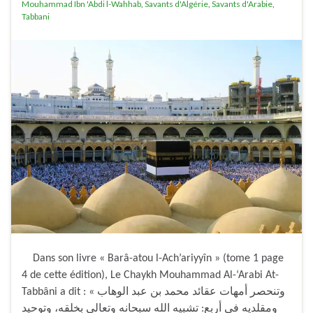
Mouhammad Ibn 'Abdi l-Wahhab
,
Savants d'Algérie
,
Savants d'Arabie
,
Tabbani
Dans son livre « Barâ-atou l-Ach’ariyyîn » (tome 1 page
4 de cette édition), Le Chaykh Mouhammad Al-‘Arabi At-
Tabbâni a dit : « وتنحصر أمهات عقائد محمد بن عبد الوهاب
ومقلديه في أربع: تشبيه الله سبحانه وتعالى بخلقه، وتوحيد