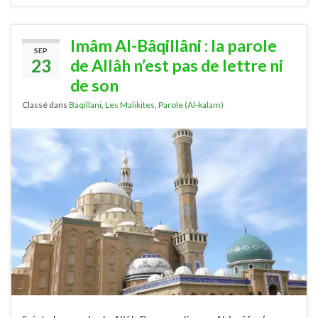
Imâm Al-Bâqillâni : la parole
SEP
23
de Allâh n’est pas de lettre ni
de son
Classé dans
Baqillani
,
Les Malikites
,
Parole (Al-kalam)