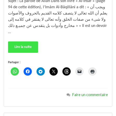
Sujet : La parole de Allâh Dans son livre « Al-Insâf » (page
94 de cette édition), l’Imâm Al-Bâqillâni a dit : « ويجب أن
يعلم أن الله تعالى لا يتصف كلامه القديم بالحروف والأصوات
ولا شىء من صفات الخلق وأنه تعالى لا يفتقر في كلامه إلى
مخارج وأدوات بل يتقدس عن جميـع ذلك » « Il est un devoir
…
Lire la suite
Partager :
Faire un commentaire