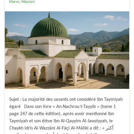
Maroc
,
Wazzani
Sujet : La majorité des savants ont considéré Ibn Taymiyah
égaré Dans son livre « An-Nachrou t-Tayyib » (tome 1
page 247 de cette édition), après avoir mentionné Ibn
Taymiyah et son élève Ibn Al-Qayyim Al-Jawziyyah, le
Chaykh Idrîs Al-Wazzâni Al-Fâçi Al-Mâliki a dit : « أكثر