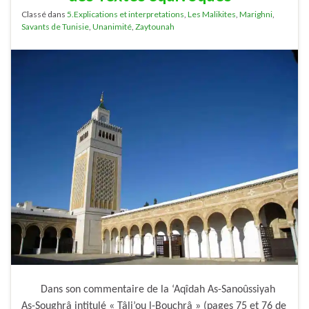
Classé dans
5.Explications et interpretations
,
Les Malikites
,
Marighni
,
Savants de Tunisie
,
Unanimité
,
Zaytounah
Dans son commentaire de la ‘Aqîdah As-Sanoûssiyah
As-Soughrâ intitulé « Tâli’ou l-Bouchrâ » (pages 75 et 76 de