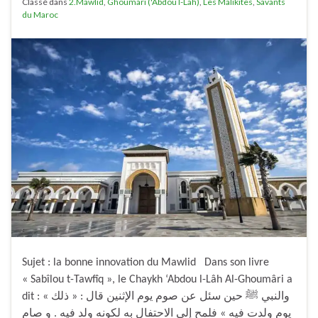
Classé dans
2.Mawlid
,
Ghoumari ('Abdou l-Lah)
,
Les Malikites
,
Savants
du Maroc
Sujet : la bonne innovation du Mawlid Dans son livre
« Sabîlou t-Tawfîq », le Chaykh ‘Abdou l-Lâh Al-Ghoumâri a
dit : « والنبي ﷺ حين سئل عن صوم يوم الإثنين قال : « ذلك
يوم ولدت فيه » فلمح إلى الاحتفال به لكونه ولد فيه . و صام