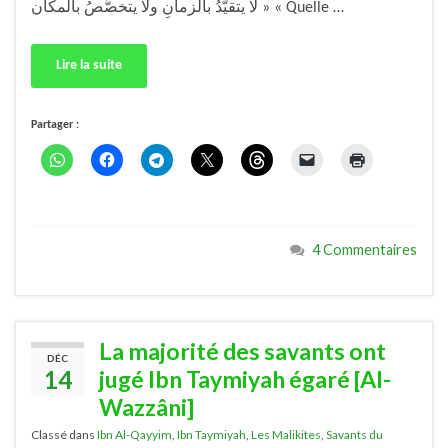
لا يتقيَّدُ بالزمانِ ولا يتخصَّصُ بالمكان » « Quelle …
Lire la suite
Partager :
4 Commentaires
La majorité des savants ont
DÉC
14
jugé Ibn Taymiyah égaré [Al-
Wazzâni]
Classé dans
Ibn Al-Qayyim
,
Ibn Taymiyah
,
Les Malikites
,
Savants du