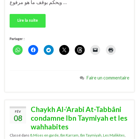
ويحكم بوقف ما هو مرفوع …
Lire la suite
Partager :
Faire un commentaire
Chaykh Al-‘Arabi At-Tabbâni
FÉV
08
condamne Ibn Taymiyah et les
wahhabites
Classé dans
8.Mises en garde
,
Ibn Karram
,
Ibn Taymiyah
,
Les Malikites
,