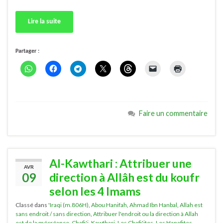
Lire la suite
Partager :
Faire un commentaire
Al-Kawthari : Attribuer une
AVR
09
direction à Allâh est du koufr
selon les 4 Imams
Classé dans
'Iraqi (m.806H)
,
Abou Hanifah
,
Ahmad Ibn Hanbal
,
Allah est
sans endroit / sans direction
,
Attribuer l'endroit ou la direction à Allah
est de la mécréance
,
Chafi'i
,
Kawthari
,
Les Chafi'ites
,
Les Hanafites
,