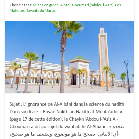
Classé dans
8.Mises en garde
,
Albani
,
Ghoumari ('Abdou l-Aziz)
,
Les
Malikites
,
Savants du Maroc
Sujet : L’ignorance de Al-Albâni dans la science du hadîth
Dans son livre « Bayân Nakth an-Nâkith al-Mouta’addi »
(page 17 de cette édition), le Chaykh ‘Abdou l-‘Azîz Al-
Ghoumâri a dit au sujet du wahhabite Al-Albâni : « فنجده
-أي الألباني- يصحح ما هو موضوع، ويضعف ما هو صحيح،