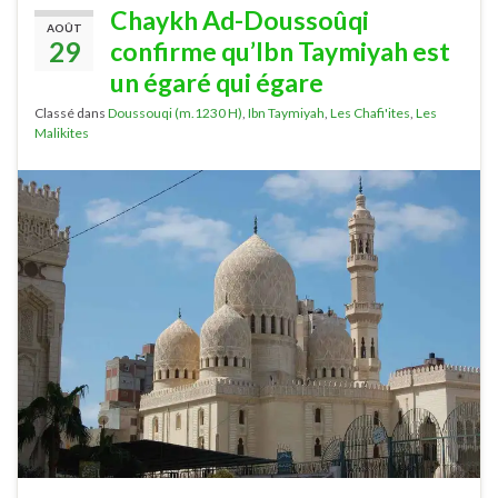
Chaykh Ad-Doussoûqi
AOÛT
29
confirme qu’Ibn Taymiyah est
un égaré qui égare
Classé dans
Doussouqi (m.1230 H)
,
Ibn Taymiyah
,
Les Chafi'ites
,
Les
Malikites