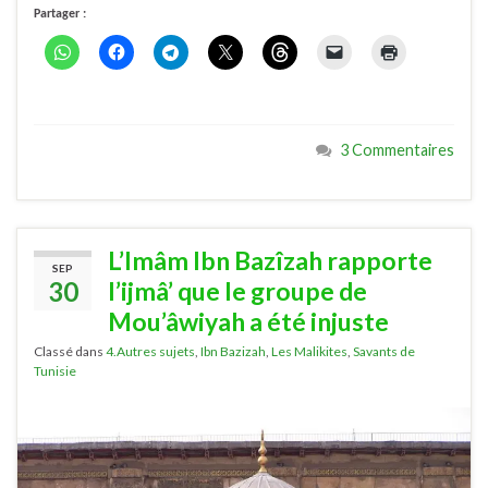
Partager :
3 Commentaires
L’Imâm Ibn Bazîzah rapporte
SEP
30
l’ijmâ’ que le groupe de
Mou’âwiyah a été injuste
Classé dans
4.Autres sujets
,
Ibn Bazizah
,
Les Malikites
,
Savants de
Tunisie