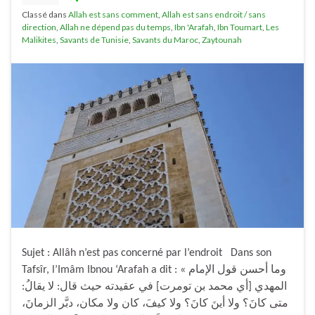
Classé dans
Allah est sans comment
,
Allah est sans endroit / sans
direction
,
Allah ne dépend pas du temps
,
Ibn 'Arafah
,
Ibn Toumart
,
Les
Malikites
,
Savants de Tunisie
,
Savants du Maroc
,
Zaytounah
Sujet : Allâh n’est pas concerné par l’endroit Dans son
Tafsîr, l’Imâm Ibnou ‘Arafah a dit : « وما أحسن قول الإمام
المهدي [أي محمد بن تومرت] في عقيدته حيث قال: لا يقالُ:
متى كانَ؟ ولا أينَ كانَ؟ ولا كيفَ، كان ولا مكان، دبَّر الزمانَ،