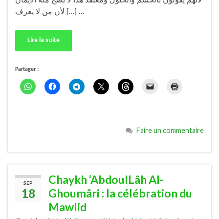
لأنهم يقولون بالجسم والحلول ومعتقد هذا لا يصح منه الايمان
[…] لأن من لا يعرف …
Lire la suite
Partager :
Faire un commentaire
Chaykh ‘AbdoulLâh Al-
SEP
18
Ghoumâri : la célébration du
Mawlid