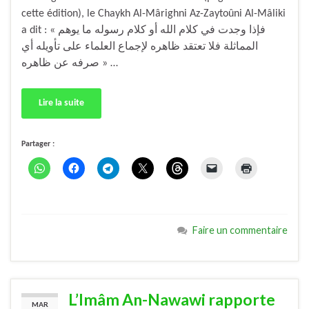
cette édition), le Chaykh Al-Mârighni Az-Zaytoûni Al-Mâliki
a dit : « فإذا وجدت في كلام الله أو كلام رسوله ما يوهم
المماثلة فلا تعتقد ظاهره لإجماع العلماء على تأويله أي
صرفه عن ظاهره » …
Lire la suite
Partager :
Faire un commentaire
L’Imâm An-Nawawi rapporte
MAR