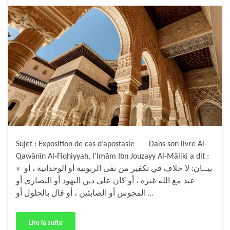
Sujet : Exposition de cas d’apostasie Dans son livre Al-
Qawânîn Al-Fiqhiyyah, l’Imâm Ibn Jouzayy Al-Mâliki a dit :
« بيــان: لا خلاف في تكفير من نفى الربوبية أو الوحدانية ، أو
عبد مع الله غيره ، أو كان على دين اليهود أو النصارى أو
المجوس أو الصابئين ، أو قال بالحلول أو …
Lire la suite