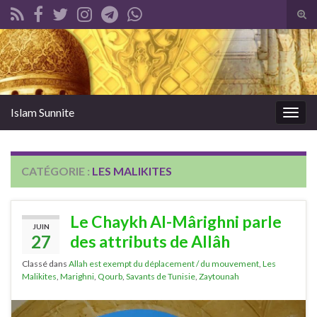
Tog
sear
Search for:
for
Islam Sunnite
Togg
navig
CATÉGORIE :
LES MALIKITES
Le Chaykh Al-Mârighni parle
JUIN
27
des attributs de Allâh
Classé dans
Allah est exempt du déplacement / du mouvement
,
Les
Malikites
,
Marighni
,
Qourb
,
Savants de Tunisie
,
Zaytounah