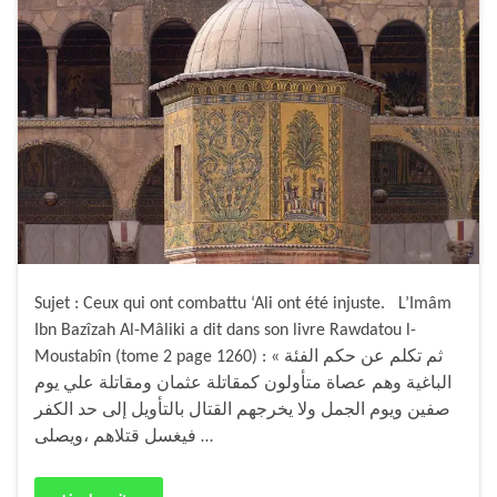
Sujet : Ceux qui ont combattu ‘Ali ont été injuste. L’Imâm
Ibn Bazîzah Al-Mâliki a dit dans son livre Rawdatou l-
Moustabîn (tome 2 page 1260) : « ثم تكلم عن حكم الفئة
الباغية وهم عصاة متأولون كمقاتلة عثمان ومقاتلة علي يوم
صفين ويوم الجمل ولا يخرجهم القتال بالتأويل إلى حد الكفر
فيغسل قتلاهم ،ويصلى …