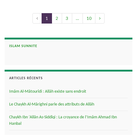
1
2
3
…
10
ISLAM SUNNITE
ARTICLES RÉCENTS
Imâm Al-Mâtourîdi : Allâh existe sans endroit
Le Chaykh Al-Mârighni parle des attributs de Allâh
Chaykh Ibn ‘Allân As-Siddîqi : La croyance de l’Imâm Ahmad Ibn
Hanbal