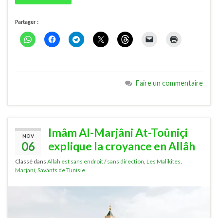
Partager :
Faire un commentaire
Imâm Al-Marjâni At-Toûniçi
NOV
06
explique la croyance en Allâh
Classé dans
Allah est sans endroit / sans direction
,
Les Malikites
,
Marjani
,
Savants de Tunisie