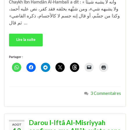
Chaykh Ibn Hamdân Al-Hambali a dit : « وأنه لا يشبه شيئا
ولا يشبهه شيء، ومن شبَّهه بخلقه فقد كفر، نص عليه أحمد،
وكذا من جسَّم، أو قال إنه جسم لا كالأجسام، ذكره القاضي»
ثم قال …
Lire la suite
Partager :
3 Commentaires
Darou l-Iftâ Al-Misriyyah
AOÛT