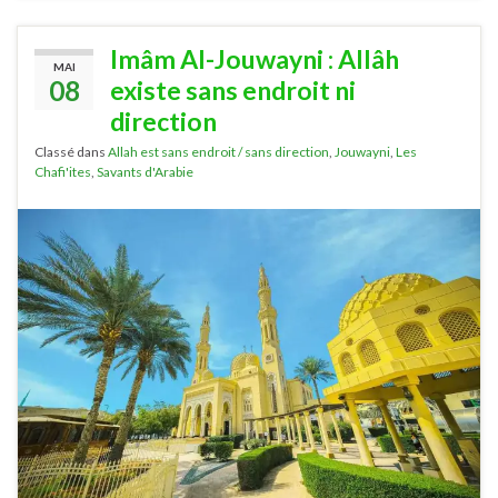
Imâm Al-Jouwayni : Allâh
MAI
08
existe sans endroit ni
direction
Classé dans
Allah est sans endroit / sans direction
,
Jouwayni
,
Les
Chafi'ites
,
Savants d'Arabie