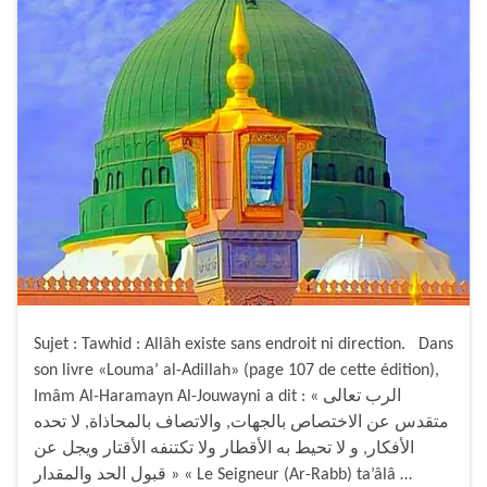
Sujet : Tawhid : Allâh existe sans endroit ni direction. Dans
son livre «Louma’ al-Adillah» (page 107 de cette édition),
Imâm Al-Haramayn Al-Jouwayni a dit : « الرب تعالى
متقدس عن الاختصاص بالجهات, والاتصاف بالمحاذاة, لا تحده
الأفكار, و لا تحيط به الأقطار ولا تكتنفه الأقتار ويجل عن
قبول الحد والمقدار » « Le Seigneur (Ar-Rabb) ta’âlâ …