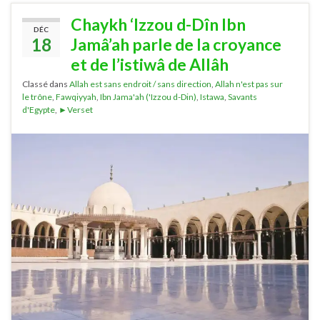
Chaykh ‘Izzou d-Dîn Ibn
DÉC
18
Jamâ’ah parle de la croyance
et de l’istiwâ de Allâh
Classé dans
Allah est sans endroit / sans direction
,
Allah n'est pas sur
le trône
,
Fawqiyyah
,
Ibn Jama'ah ('Izzou d-Din)
,
Istawa
,
Savants
d'Egypte
,
►Verset