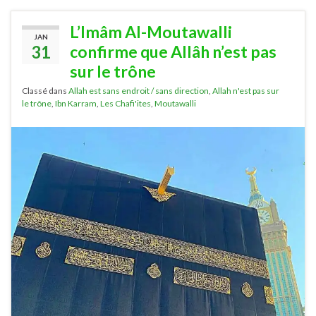
L’Imâm Al-Moutawalli
JAN
31
confirme que Allâh n’est pas
sur le trône
Classé dans
Allah est sans endroit / sans direction
,
Allah n'est pas sur
le trône
,
Ibn Karram
,
Les Chafi'ites
,
Moutawalli