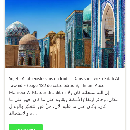
Sujet : Allâh existe sans endroit Dans son livre « Kitâb At-
Tawhîd » (page 132 de cette édition), l’Imâm Aboû
Mansoûr Al-Mâtourîdi a dit : « إن الله سبحانه كان ولا
مكان، وجائز ارتفاع الأمكنة وبقاؤه على ما كان، فهو على ما
كان، وكان على ما عليه الآن، جلَّ عن التغـيُّر والزوال
والاستحالة » …