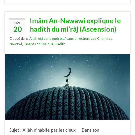
Imâm An-Nawawi explique le
FÉV
20
hadîth du mi’râj (Ascension)
Classé dans
Allah est sans endroit / sans direction
,
Les Chafi'ites
,
Nawawi
,
Savants de Syrie
,
►Hadith
Sujet : Allâh n’habite pas les cieux Dans son