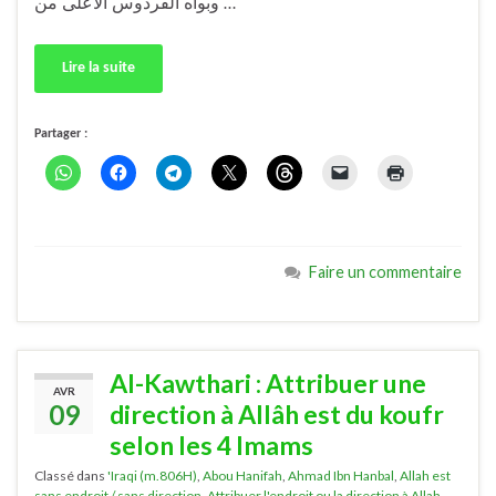
وبوأه الفردوس الأعلى من …
Lire la suite
Partager :
Faire un commentaire
Al-Kawthari : Attribuer une
AVR
09
direction à Allâh est du koufr
selon les 4 Imams
Classé dans
'Iraqi (m.806H)
,
Abou Hanifah
,
Ahmad Ibn Hanbal
,
Allah est
sans endroit / sans direction
,
Attribuer l'endroit ou la direction à Allah