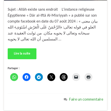
Sujet : Allâh existe sans endroit L’instance religieuse
Égyptienne « Dâr al-Iftâ Al-Misriyyah » a publié sur son
compte facebook en date du 07 août 2024 : « بيان معنى
العلو في قوله تعالى: ﴿الرَّحْمَنُ عَلَى الْعَرْشِ اسْتَوَى﴾ الله
سبحانه وتعالى لا يحويه مكان. من ثوابت العقيدة عند
المسلمين أن الله تعالى لا يحويه …
Lire la suite
Partager :
Faire un commentaire