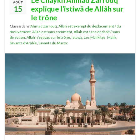
AOÛT
15
explique l’istiwâ de Allâh sur
le trône
Classé dans
Ahmad Zarrouq
,
Allah est exempt du déplacement / du
mouvement
,
Allah est sans comment
,
Allah est sans endroit / sans
direction
,
Allah n'est pas sur le trône
,
Istawa
,
Les Malikites
,
Malik
,
Savants d'Arabie
,
Savants du Maroc