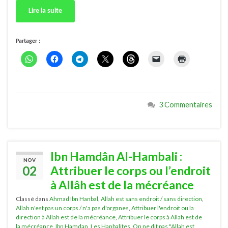
Lire la suite
Partager :
3 Commentaires
Ibn Hamdân Al-Hambali :
NOV
02
Attribuer le corps ou l’endroit
à Allâh est de la mécréance
Classé dans
Ahmad Ibn Hanbal
,
Allah est sans endroit / sans direction
,
Allah n'est pas un corps / n'a pas d'organes
,
Attribuer l'endroit ou la
direction à Allah est de la mécréance
,
Attribuer le corps à Allah est de
la mécréance
,
Ibn Hamdan
,
Les Hanbalites
,
On ne dit pas "Allah est