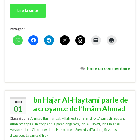
Lire la suite
Partager :
Faire un commentaire
Ibn Hajar Al-Haytami parle de
JUIN
01
la croyance de l’Imâm Ahmad
Classé dans
Ahmad Ibn Hanbal
,
Allah est sans endroit / sans direction
,
Allah n'est pas un corps / n'a pas d'organes
,
Ibn Al-Jawzi
,
Ibn Hajar Al-
Haytami
,
Les Chafi'ites
,
Les Hanbalites
,
Savants d'Arabie
,
Savants
d'Egypte
,
Savants d'Irak