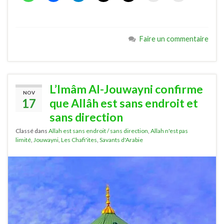
Faire un commentaire
L’Imâm Al-Jouwayni confirme
NOV
17
que Allâh est sans endroit et
sans direction
Classé dans
Allah est sans endroit / sans direction
,
Allah n'est pas
limité
,
Jouwayni
,
Les Chafi'ites
,
Savants d'Arabie