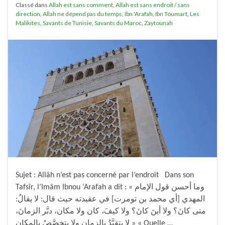
Classé dans
Allah est sans comment
,
Allah est sans endroit / sans
direction
,
Allah ne dépend pas du temps
,
Ibn 'Arafah
,
Ibn Toumart
,
Les
Malikites
,
Savants de Tunisie
,
Savants du Maroc
,
Zaytounah
Sujet : Allâh n’est pas concerné par l’endroit Dans son
Tafsîr, l’Imâm Ibnou ‘Arafah a dit : « وما أحسن قول الإمام
المهدي [أي محمد بن تومرت] في عقيدته حيث قال: لا يقالُ:
متى كانَ؟ ولا أينَ كانَ؟ ولا كيفَ، كان ولا مكان، دبَّر الزمانَ،
لا يتقيَّدُ بالزمانِ ولا يتخصَّصُ بالمكان » « Quelle …