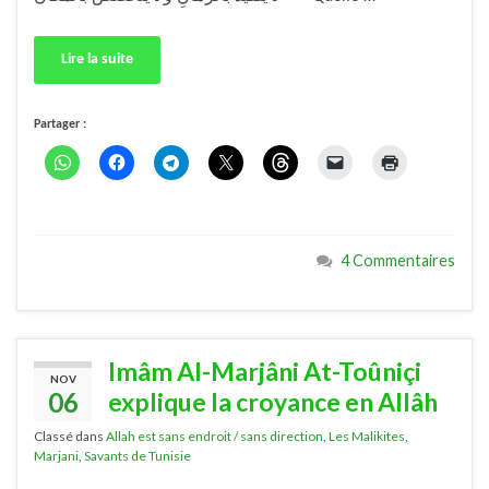
Lire la suite
Partager :
4 Commentaires
Imâm Al-Marjâni At-Toûniçi
NOV
06
explique la croyance en Allâh
Classé dans
Allah est sans endroit / sans direction
,
Les Malikites
,
Marjani
,
Savants de Tunisie