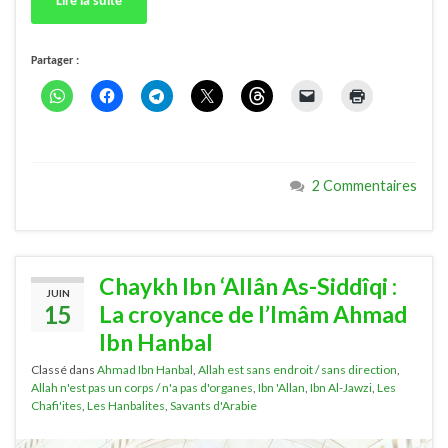
Lire la suite
Partager :
2 Commentaires
Chaykh Ibn ‘Allân As-Siddîqi :
JUIN
15
La croyance de l’Imâm Ahmad
Ibn Hanbal
Classé dans
Ahmad Ibn Hanbal
,
Allah est sans endroit / sans direction
,
Allah n'est pas un corps / n'a pas d'organes
,
Ibn 'Allan
,
Ibn Al-Jawzi
,
Les
Chafi'ites
,
Les Hanbalites
,
Savants d'Arabie