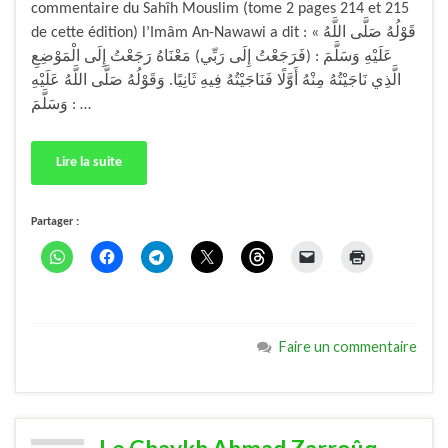
commentaire du Sahîh Mouslim (tome 2 pages 214 et 215
de cette édition) l’Imâm An-Nawawi a dit : « قَوْلُهُ صَلَّى اللَّهُ
عَلَيْهِ وَسَلَّمَ : (فَرَجَعْتُ إِلَى رَبِّي)‏ ‏مَعْنَاهُ رَجَعْتُ إِلَى الْمَوْضِعِ
الَّذِي نَاجَيْتُهُ مِنْهُ أَوَّلًا فَنَاجَيْتُهُ فِيهِ ثَانِيًا.‏ ‏وَقَوْلُهُ صَلَّى اللَّهُ عَلَيْهِ
وَسَلَّمَ : …
Lire la suite
Partager :
Faire un commentaire
Le Chaykh Ahmad Zarroûq