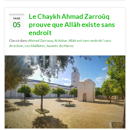
Le Chaykh Ahmad Zarroûq
MAR
05
prouve que Allâh existe sans
endroit
Classé dans
Ahmad Zarrouq
,
Al Azhar
,
Allah est sans endroit / sans
direction
,
Les Malikites
,
Savants du Maroc