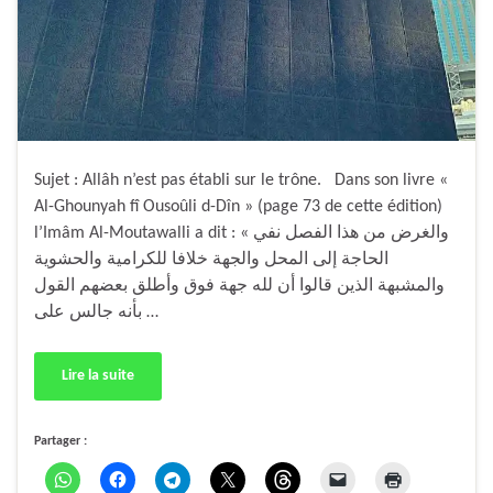
Sujet : Allâh n’est pas établi sur le trône. Dans son livre «
Al-Ghounyah fî Ousoûli d-Dîn » (page 73 de cette édition)
l’Imâm Al-Moutawalli a dit : « والغرض من هذا الفصل نفي
الحاجة إلى المحل والجهة خلافا للكرامية والحشوية
والمشبهة الذين قالوا أن لله جهة فوق وأطلق بعضهم القول
بأنه جالس على …
Lire la suite
Partager :