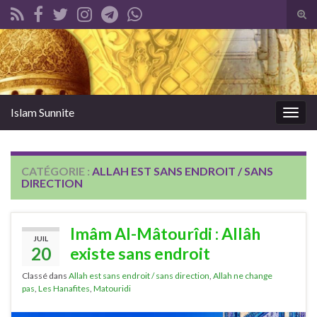
Tog
sear
Search for:
for
Islam Sunnite
Togg
navig
CATÉGORIE :
ALLAH EST SANS ENDROIT / SANS
DIRECTION
Imâm Al-Mâtourîdi : Allâh
JUIL
20
existe sans endroit
Classé dans
Allah est sans endroit / sans direction
,
Allah ne change
pas
,
Les Hanafites
,
Matouridi