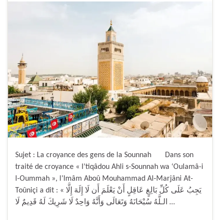
Sujet : La croyance des gens de la Sounnah Dans son
traité de croyance « I’tiqâdou Ahli s-Sounnah wa ‘Oulamâ-i
l-Oummah », l’Imâm Aboû Mouhammad Al-Marjâni At-
Toûniçi a dit : « يَجِبُ عَلَى كُلِّ بَالِغٍ عَاقِلٍ أَنْ يَعْلَمَ أَن لَا إِلَهَ إِلَّا
الـلَّهُ سُبْحَانَهُ وَتَعَالَى وَأَنَّهُ وَاحِدٌ لَا شَرِيكَ لَهُ قَدِيمٌ لَا …