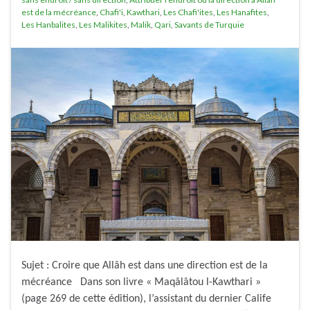
est de la mécréance
,
Chafi'i
,
Kawthari
,
Les Chafi'ites
,
Les Hanafites
,
Les Hanbalites
,
Les Malikites
,
Malik
,
Qari
,
Savants de Turquie
Sujet : Croire que Allâh est dans une direction est de la
mécréance Dans son livre « Maqâlâtou l-Kawthari »
(page 269 de cette édition), l’assistant du dernier Calife