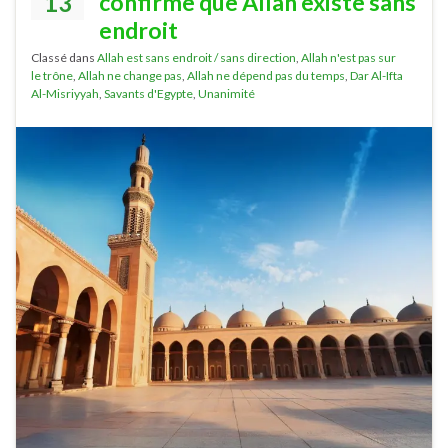
13
confirme que Allâh existe sans
endroit
Classé dans
Allah est sans endroit / sans direction
,
Allah n'est pas sur
le trône
,
Allah ne change pas
,
Allah ne dépend pas du temps
,
Dar Al-Ifta
Al-Misriyyah
,
Savants d'Egypte
,
Unanimité