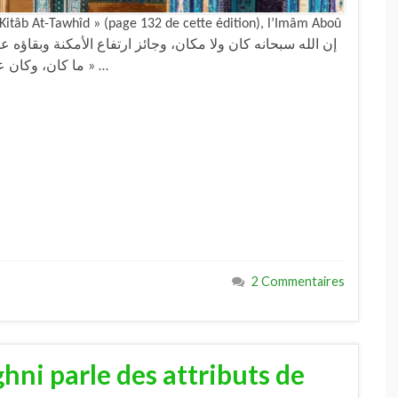
 Kitâb At-Tawhîd » (page 132 de cette édition), l’Imâm Aboû
ما كان، وكان على ما عليه الآن، جلَّ عن التغـيُّر والزوال والاستحالة » …
2 Commentaires
ni parle des attributs de