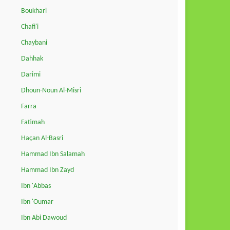
Boukhari
Chafi'i
Chaybani
Dahhak
Darimi
Dhoun-Noun Al-Misri
Farra
Fatimah
Haçan Al-Basri
Hammad Ibn Salamah
Hammad Ibn Zayd
Ibn 'Abbas
Ibn 'Oumar
Ibn Abi Dawoud