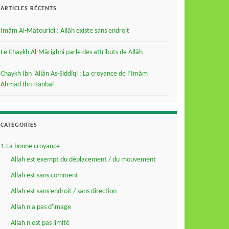
ARTICLES RÉCENTS
Imâm Al-Mâtourîdi : Allâh existe sans endroit
Le Chaykh Al-Mârighni parle des attributs de Allâh
Chaykh Ibn ‘Allân As-Siddîqi : La croyance de l’Imâm
Ahmad Ibn Hanbal
CATÉGORIES
1.La bonne croyance
Allah est exempt du déplacement / du mouvement
Allah est sans comment
Allah est sans endroit / sans direction
Allah n'a pas d'image
Allah n'est pas limité