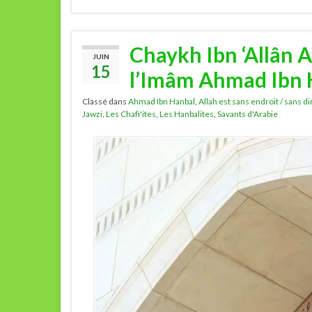
Chaykh Ibn ‘Allân A
JUIN
15
l’Imâm Ahmad Ibn 
Classé dans
Ahmad Ibn Hanbal
,
Allah est sans endroit / sans d
Jawzi
,
Les Chafi'ites
,
Les Hanbalites
,
Savants d'Arabie