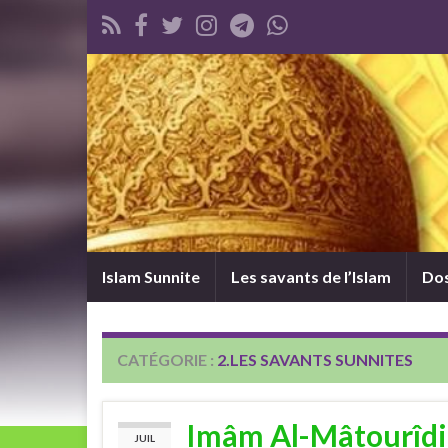
Islam Sunnite
Les savants de l’Islam
Dos
CATÉGORIE :
2.LES SAVANTS SUNNITES
Imâm Al-Mâtourîdi :
JUIL