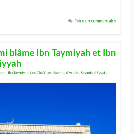
Faire un commentaire
mi blâme Ibn Taymiyah et Ibn
iyyah
ytami
,
Ibn Taymiyah
,
Les Chafi'ites
,
Savants d'Arabie
,
Savants d'Egypte