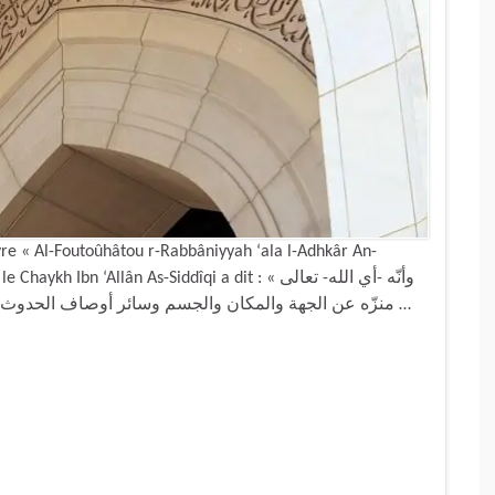
re « Al-Foutoûhâtou r-Rabbâniyyah ‘ala l-Adhkâr An-
‘Allân As-Siddîqi a dit : « وأنّه -أي الله- تعالى
منزّه عن الجهة والمكان والجسم وسائر أوصاف الحدوث، وهذا معتقد أهل الحقّ ومنهم الإمام أحمد، وما نسبه …