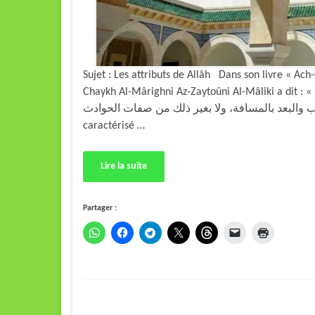
Sujet : Les attributs de Allâh Dans son livre « Ac
Chaykh Al-Mârighni Az-Zaytoûni Al-Mâliki a dit : « ولا يتصف سبحانه بالحركة والسكون، ولا بالكبر والصغر، ولا
ول والقصر، ولا بالقرب والبعد بالمسافة، ولا بغير ذلك من صفات الحوادث
caractérisé …
Lire la suite
Partager :