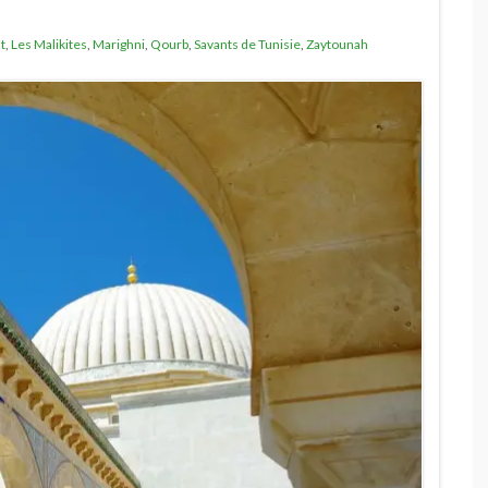
t
,
Les Malikites
,
Marighni
,
Qourb
,
Savants de Tunisie
,
Zaytounah