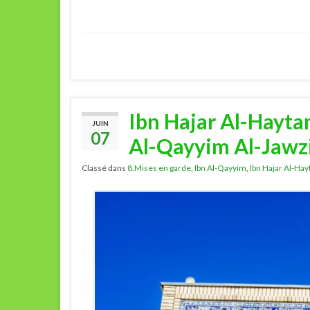
Ibn Hajar Al-Hayta
JUIN
07
Al-Qayyim Al-Jawz
Classé dans
8.Mises en garde
,
Ibn Al-Qayyim
,
Ibn Hajar Al-Ha