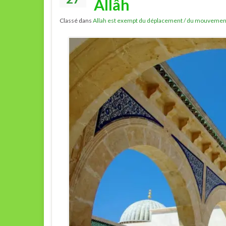
Allâh
Classé dans
Allah est exempt du déplacement / du mouvemen