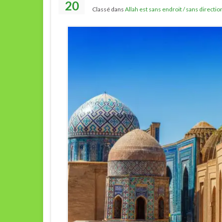
20
Classé dans
Allah est sans endroit / sans directio