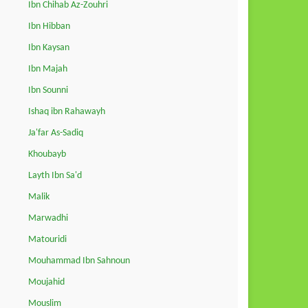
Ibn Chihab Az-Zouhri
Ibn Hibban
Ibn Kaysan
Ibn Majah
Ibn Sounni
Ishaq ibn Rahawayh
Ja'far As-Sadiq
Khoubayb
Layth Ibn Sa'd
Malik
Marwadhi
Matouridi
Mouhammad Ibn Sahnoun
Moujahid
Mouslim