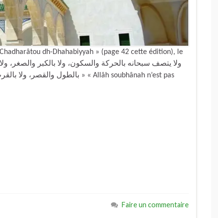
h-Chadharâtou dh-Dhahabiyyah » (page 42 cette édition), le
بالط » « Allâh soubhânah n’est pas
Faire un commentaire