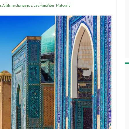
n
,
Allah ne change pas
,
Les Hanafites
,
Matouridi