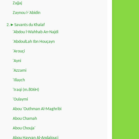
Zajjaj
Zaynou l-'Abidin
2.►Savants du Khalaf
'Abdou l-Wahhab An-Najdi
'AbdoulLah Ibn Houçayn
'Arouçi
'Ayni
'Azzami
'Illaych
'Iraqi (m.806H)
'Oulaymi
Abou 'Outhman Al-Maghribi
Abou Chamah
Abou Chouja'
Abou Hayyan Al-Andalouçi