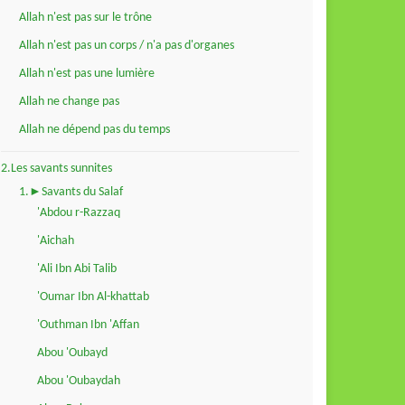
Allah n'est pas sur le trône
Allah n'est pas un corps / n'a pas d'organes
Allah n'est pas une lumière
Allah ne change pas
Allah ne dépend pas du temps
2.Les savants sunnites
1.►Savants du Salaf
'Abdou r-Razzaq
'Aichah
'Ali Ibn Abi Talib
'Oumar Ibn Al-khattab
'Outhman Ibn 'Affan
Abou 'Oubayd
Abou 'Oubaydah