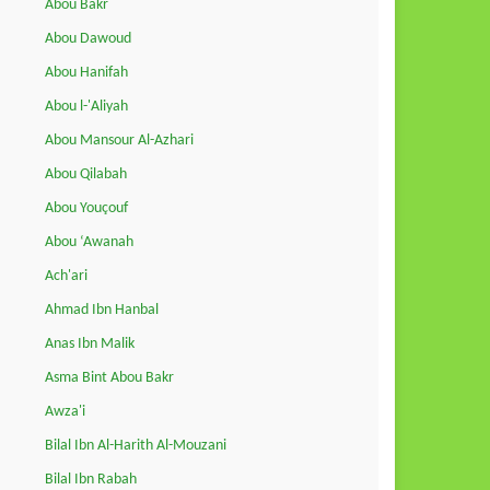
Abou Bakr
Abou Dawoud
Abou Hanifah
Abou l-'Aliyah
Abou Mansour Al-Azhari
Abou Qilabah
Abou Youçouf
Abou ‘Awanah
Ach'ari
Ahmad Ibn Hanbal
Anas Ibn Malik
Asma Bint Abou Bakr
Awza'i
Bilal Ibn Al-Harith Al-Mouzani
Bilal Ibn Rabah