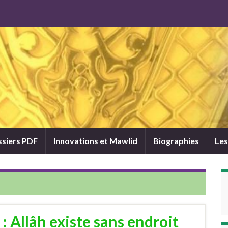
siers PDF
Innovations et Mawlid
Biographies
Les
 Allâh existe sans endroit