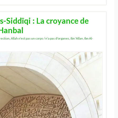
s-Siddîqi : La croyance de
Hanbal
irection
,
Allah n'est pas un corps / n'a pas d'organes
,
Ibn 'Allan
,
Ibn Al-