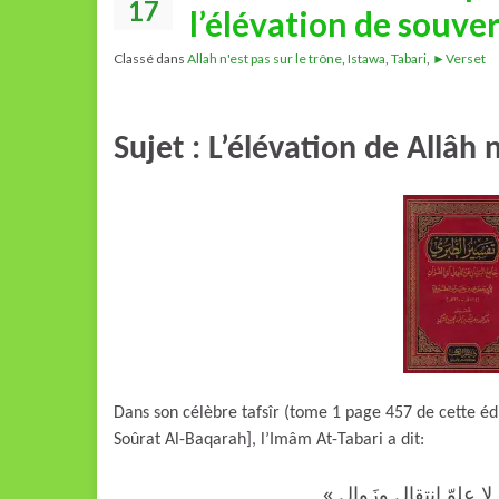
17
l’élévation de souve
Classé dans
Allah n'est pas sur le trône
,
Istawa
,
Tabari
,
►Verset
Sujet : L’élévation de Allâh
Dans son célèbre tafsîr (tome 1 page 457 de cette éditi
Soûrat Al-Baqarah], l’Imâm At-Tabari a dit:
« لا علوّ انتقال وزَوال