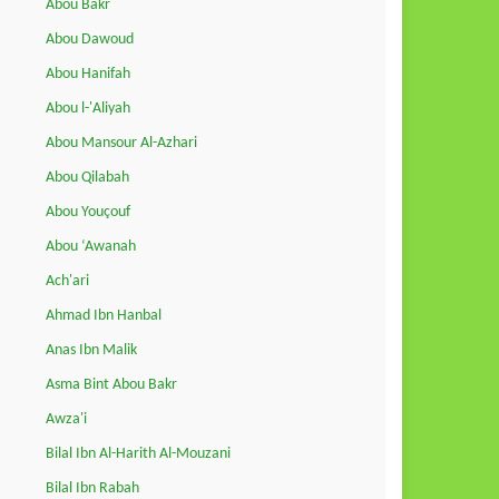
Abou Bakr
Abou Dawoud
Abou Hanifah
Abou l-'Aliyah
Abou Mansour Al-Azhari
Abou Qilabah
Abou Youçouf
Abou ‘Awanah
Ach'ari
Ahmad Ibn Hanbal
Anas Ibn Malik
Asma Bint Abou Bakr
Awza'i
Bilal Ibn Al-Harith Al-Mouzani
Bilal Ibn Rabah