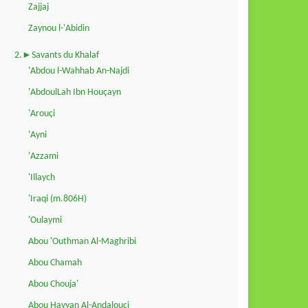
Zajjaj
Zaynou l-'Abidin
2.►Savants du Khalaf
'Abdou l-Wahhab An-Najdi
'AbdoulLah Ibn Houçayn
'Arouçi
'Ayni
'Azzami
'Illaych
'Iraqi (m.806H)
'Oulaymi
Abou 'Outhman Al-Maghribi
Abou Chamah
Abou Chouja'
Abou Hayyan Al-Andalouçi