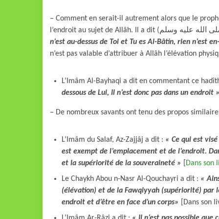
– Comment en serait-il autrement alors que le prophète (صلى الله عليه وسلم) a lui-même nié les dir
n’est au-dessus de Toi et Tu es Al-Bâtin, rien n’est e
n’est pas valable d’attribuer à Allâh l’élévation physiq
L’Imâm Al-Bayhaqi a dit en commentant ce hadît
dessous de Lui, Il n’est donc pas dans un endroit 
– De nombreux savants ont tenu des propos similaires
L’Imâm du Salaf, Az-Zajjâj a dit :
« Ce qui est visé
est exempt de l’emplacement et de l’endroit. Dan
et la supériorité de la souveraineté »
[
Dans son l
Le Chaykh Abou n-Nasr Al-Qouchayri a dit :
« Ain
(élévation) et de la Fawqiyyah (supériorité) par 
endroit et d’être en face d’un corps»
[Dans son l
L’Imâm Ar-Râzi a dit :
«
Il n’est pas possible que 