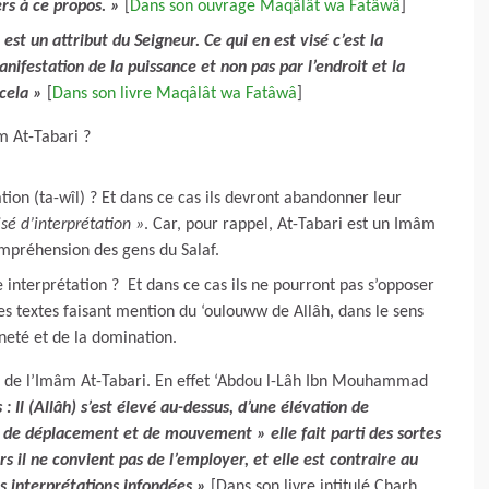
ers à ce propos. »
[
Dans son ouvrage Maqâlât wa Fatâwâ
]
 est un attribut du Seigneur. Ce qui en est visé c’est la
nifestation de la puissance et non pas par l’endroit et la
cela »
[
Dans son livre Maqâlât wa Fatâwâ
]
m At-Tabari ?
tation (ta-wîl) ? Et dans ce cas ils devront abandonner leur
isé d’interprétation »
. Car, pour rappel, At-Tabari est un Imâm
compréhension des gens du Salaf.
e interprétation ? Et dans ce cas ils ne pourront pas s’opposer
les textes faisant mention du ‘oulouww de Allâh, dans le sens
ineté et de la domination.
n de l’Imâm At-Tabari. En effet ‘Abdou l-Lâh Ibn Mouhammad
s : Il (Allâh) s’est élevé au-dessus, d’une élévation de
 de déplacement et de mouvement » elle fait parti des sortes
rs il ne convient pas de l’employer, et elle est contraire au
s interprétations infondées »
[Dans son livre intitulé Charh