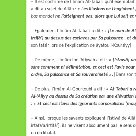
– Il est confirmé de l’Imâm At-Tabari qu’il exemptait A
a dit au sujet de Allâh :
« Les illusions ne l’englobent
bas monde]
ne l’atteignent pas, alors que Lui sait et
– Egalement l’Imâm At-Tabari a dit :
« [Le nom de All
irtifâ’) au dessus des esclaves par Sa puissance , et
son tafsîr lors de l’explication de âyatou l-Koursiyy]
– De même, L’Imâm Ibn ‘Atiyyah a dit :
« {istawâ} un 
sans comment ni délimitation, et ceci est l’avis pour l
ordre, Sa puissance et Sa souveraineté
»
.
[Dans son t
– De plus, l’Imâm Al-Qourtoubi a dit :
«
At-Tabari a r
Al-‘Aliyy au dessus de Sa création par une élévation 
: « Et ceci est l’avis des ignorants corporalistes (mo
– Ainsi, lorsque les savants expliquent l’istiwâ de Al
irtafa’a/irtifâ’], ils ne visent absolument pas le sens d
ou du khalaf.