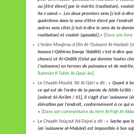
ou [êtré élevé] par le mérite (routbatan), voul
ila s-samâ ».
Les deux premiers sens [c’est-à-dire
quatrième dans le sens d’être élevé par l’endroit
autres sens cités [c’est-à-dire le sens de la domin
routbatan) et vouloir (qasada)].»
[
Dans son livre
L’Imâm Moujîrou d-Dîn Al-‘Oulaymi Al-Hanbali (m.
houwa l-Qâhirou fawqa ‘ibâdihi) c’est-à-dire que 
choses) et Al-Ghâlib (Celui qui domine toutes chos
Rahmân fî Tafsîr Al-Qour-ân
]
Le Chaykh Moullâ ‘Ali Al-Qâri a dit :
« Quant à Son
ce qui est de l’ordre de la parole de Allâh ta’âlâ : {وَ هُوَ القَاهِرُ فَوْقَ عِبَادِهِ} (wa houwa l-Qâhirou fawqa ‘ib
[soûrat Al-An’âm / 61], il s’agit d’un ‘oulouww (
élévation par l’endroit, conformément à ce qui e
»
[
Dans son commentaire du livre Al-Fiqh Al-Akb
Le Chaykh Yoûçouf Ad-Dajwi a dit :
« Sache que le
(al-‘oulouww al-Makânî) est impossible à Son suje