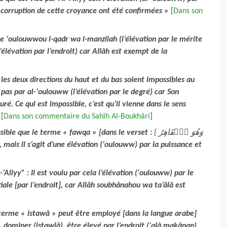
la corruption de cette croyance ont été confirmées
»
[
Dans son
ise ‘oulouwwou l-qadr wa l-manzilah (l’élévation par le mérite
élévation par l’endroit) car Allâh est exempt de la
 les deux directions du haut et du bas soient impossibles au
 pas par al-‘oulouww (l’élévation par le degré) car Son
uré. Ce qui est impossible, c’est qu’il vienne dans le sens
[
Dans son commentaire du Sahîh Al-Boukhâri
]
ossible que le terme « fawqa » [dans le verset :
{ وَهُوَ ٱلۡقَاهِرُ
, mais il s’agit d’une élévation (‘oulouww) par la puissance et
-‘Aliyy” : Il est voulu par cela l’élévation (‘oulouww) par le
iale [par l’endroit], car Allâh soubhânahou wa ta’âlâ est
terme « istawâ » peut être employé [dans la langue arabe]
a), dominer (istawlâ), être élevé par l’endroit (‘alâ makânan)