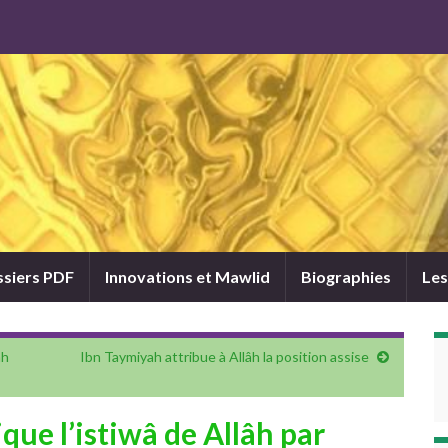
siers PDF
Innovations et Mawlid
Biographies
Les
âh
Ibn Taymiyah attribue à Allâh la position assise
que l’istiwâ de Allâh par