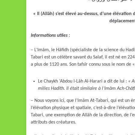
« Il (Allâh) s’est élevé au-dessus, d’une élévatio
déplacemen
Informations utiles :
– L’Imâm, le Hâfidh (spécialiste de la science du Ha
Tabari est un célèbre savant du Salaf, il est né en 224 et il est décédé
a plus de 1120 ans. Son tafsîr connu sous le nom de « 
Le Chaykh ‘Abdou l-Lâh Al-Harari a dit de lui :
« A
milles Hadîth. Il était similaire à l’Imâm Ach-Châf
– Nous voyons ici, que l’Imâm At-Tabari, qui est un é
l’élévation physique et spatiale, c’est-à-dire l’élévatio
Tabari, une exemption de Allâh de la direction, de l’en
attributs des créatures.