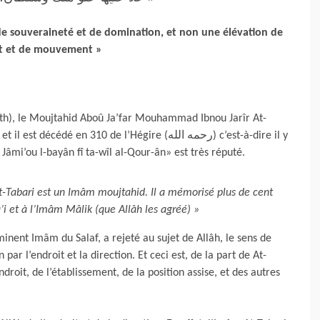
n de souveraineté et de domination, et non une élévation de
t et de mouvement »
dîth), le Moujtahid Aboû Ja’far Mouhammad Ibnou Jarîr At-
 en 310 de l’Hégire (رحمه الله) c’est-à-dire il y
Jâmi’ou l-bayân fî ta-wîl al-Qour-ân» est très réputé.
t-Tabari est un Imâm moujtahid. Il a mémorisé plus de cent
i’i et à l’Imâm Mâlik (que Allâh les agréé) »
minent Imâm du Salaf, a rejeté au sujet de Allâh, le sens de
n par l’endroit et la direction. Et ceci est, de la part de At-
droit, de l’établissement, de la position assise, et des autres