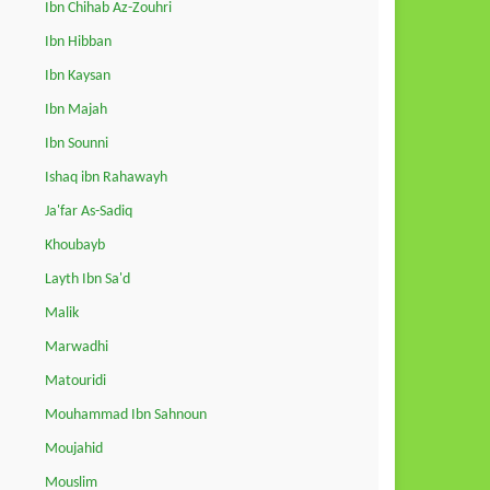
Ibn Chihab Az-Zouhri
Ibn Hibban
Ibn Kaysan
Ibn Majah
Ibn Sounni
Ishaq ibn Rahawayh
Ja'far As-Sadiq
Khoubayb
Layth Ibn Sa'd
Malik
Marwadhi
Matouridi
Mouhammad Ibn Sahnoun
Moujahid
Mouslim