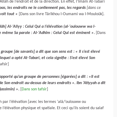
llâh de l’endroit et de la direction. En effet, l’Imâm At-Tabari
 pas, les endroits ne le contiennent pas, les regards
[dans ce
 voit tout »
[Dans son livre Târîkhou l-Oumami wa l-Mouloûk].
âh] Al-‘Aliyy : Celui Qui a l’élévation (al-‘oulouww wa l-
 de même Sa parole : Al-‘Adhîm : Celui Qui est éminent
»
.
[Dans
groupe [de savants] a dit que son sens est : « Il s’est élevé
equel a opté At-Tabari, et cela signifie : S’est élevé Son
afsîr]
apporté qu’un groupe de personnes [égarées] a dit : «Il est
de Son endroit au-dessus de leurs endroits ». Ibn ‘Atiyyah a dit
ujassimîn) »
.
[
Dans son tafsîr
]
lâh par l’élévation [avec les termes ‘alâ/’oulouww ou
e l’élévation physique et spatiale. Et ceci qu’ils soient du salaf