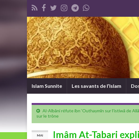
Islam Sunnite
Les savants de l’Islam
Dos
Al-Albâni réfute ibn ‘Outhaymîn sur l’istiwâ de All
sur le trône
Imâm At-Tabari expli
MAI