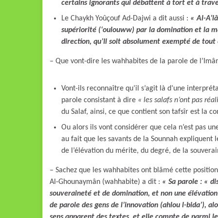
certains ignorants qui débattent à tort et à trav
Le Chaykh Yoûçouf Ad-Dajwi a dit aussi :
« Al-A’lâ
supériorité (‘oulouww) par la domination et la ma
direction, qu’Il soit absolument exempté de tout 
– Que vont-dire les wahhabites de la parole de l’Imâ
Vont-ils reconnaître qu’il s’agit là d’une interpré
parole consistant à dire
«
les salafs n’ont pas réal
du Salaf, ainsi, ce que contient son tafsîr est la 
Ou alors ils vont considérer que cela n’est pas un
au fait que les savants de la Sounnah expliquent 
de l’élévation du mérite, du degré, de la souvera
– Sachez que les wahhabites ont blâmé cette positio
Al-Ghounaymân (wahhabite) a dit :
« Sa parole : « di
souveraineté et de domination, et non une élévation
de parole des gens de l’innovation (ahlou l-bida’), alo
sens apparent des textes, et elle compte de parmi le