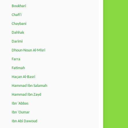
Boukhari
Chafi'i
Chaybani
Dahhak
Darimi
Dhoun-Noun Al-Misri
Farra
Fatimah
Haçan Al-Basri
Hammad Ibn Salamah
Hammad Ibn Zayd
Ibn 'Abbas
Ibn 'Oumar
Ibn Abi Dawoud