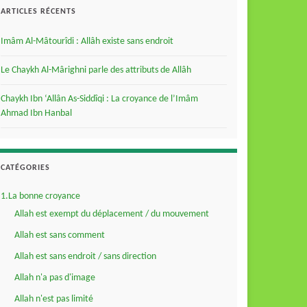
ARTICLES RÉCENTS
Imâm Al-Mâtourîdi : Allâh existe sans endroit
Le Chaykh Al-Mârighni parle des attributs de Allâh
Chaykh Ibn ‘Allân As-Siddîqi : La croyance de l’Imâm
Ahmad Ibn Hanbal
CATÉGORIES
1.La bonne croyance
Allah est exempt du déplacement / du mouvement
Allah est sans comment
Allah est sans endroit / sans direction
Allah n'a pas d'image
Allah n'est pas limité