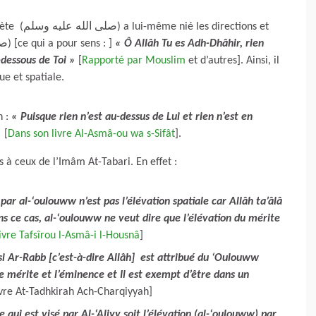
ections et
l’endroit au sujet de Allâh. Il a dit (صلى الله عليه وسلم) [ce qui a pour sens : ]
« Ô Allâh Tu es Adh-Dhâhir, rien
n-dessous de Toi »
[
Rapporté par Mouslim
et d’autres]. Ainsi, il
ue et spatiale.
h :
« Puisque rien n’est au-dessus de Lui et rien n’est en
»
[
Dans son livre Al-Asmâ-ou wa s-Sifât
].
 à ceux de l’Imâm At-Tabari. En effet :
 par al-‘oulouww n’est pas l’élévation spatiale car Allâh ta’âlâ
s ce cas, al-‘oulouww ne veut dire que l’élévation du mérite
ivre Tafsîrou l-Asmâ-i l-Housnâ
]
si Ar-Rabb [c’est-à-dire Allâh]
est attribué du ‘Oulouww
le mérite et l’éminence et Il est exempt d’être dans un
ivre At-Tadhkirah Ach-Charqiyyah]
ce qui est visé par Al-‘Aliyy soit l’élévation (al-‘oulouww) par