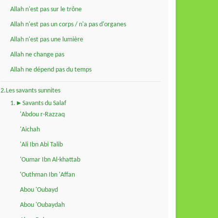
Allah n'est pas sur le trône
Allah n'est pas un corps / n'a pas d'organes
Allah n'est pas une lumière
Allah ne change pas
Allah ne dépend pas du temps
2.Les savants sunnites
1.►Savants du Salaf
'Abdou r-Razzaq
'Aichah
'Ali Ibn Abi Talib
'Oumar Ibn Al-khattab
'Outhman Ibn 'Affan
Abou 'Oubayd
Abou 'Oubaydah