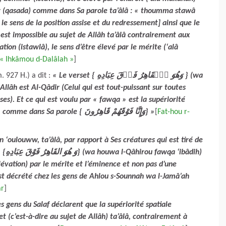
oir (qasada) comme dans Sa parole ta’âlâ : « thoumma stawâ
 le sens de la position assise et du redressement] ainsi que le
 est impossible au sujet de Allâh ta’âlâ contrairement aux
ation (istawlâ), le sens d’être élevé par le mérite (‘alâ
 « Ihkâmou d-Dalâlah »
]
 927 H.) a dit :
« Le verset { وَهُوَ ٱلۡقَاهِرُ فَوۡقَ عِبَادِهِ } (wa
Allâh est Al-Qâdir (Celui qui est tout-puissant sur toutes
es). Et ce qui est voulu par « fawqa » est la supériorité
(‘oulouww) en termes de puissance et de mérite, comme dans Sa parole { وَإِنَّا فَوْقَهُمْ قَاهِرُونَ} »
[
Fat-hou r-
 ‘oulouww, ta’âlâ, par rapport à Ses créatures qui est tiré de
âdih)
élévation) par le mérite et l’éminence et non pas d’une
st décrété chez les gens de Ahlou s-Sounnah wa l-Jamâ’ah
ar
]
s gens du Salaf déclarent que la supériorité spatiale
t (c’est-à-dire au sujet de Allâh) ta’âlâ, contrairement à