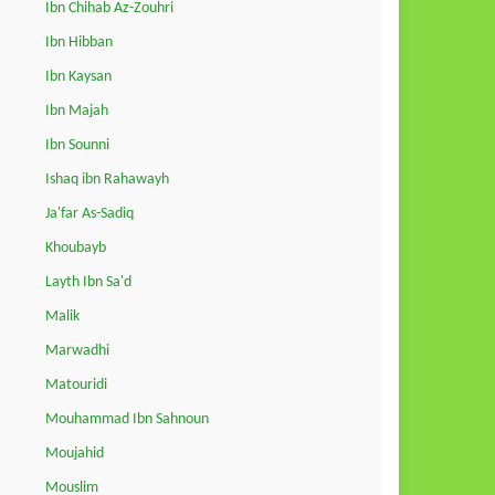
Ibn Chihab Az-Zouhri
Ibn Hibban
Ibn Kaysan
Ibn Majah
Ibn Sounni
Ishaq ibn Rahawayh
Ja'far As-Sadiq
Khoubayb
Layth Ibn Sa'd
Malik
Marwadhi
Matouridi
Mouhammad Ibn Sahnoun
Moujahid
Mouslim