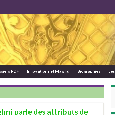
siers PDF
Innovations et Mawlid
Biographies
Les
ni parle des attributs de