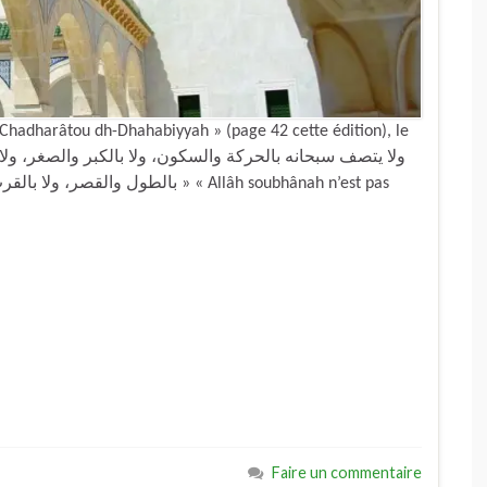
h-Chadharâtou dh-Dhahabiyyah » (page 42 cette édition), le
بالط » « Allâh soubhânah n’est pas
Faire un commentaire