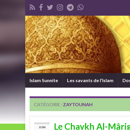
Islam Sunnite
Les savants de l’Islam
Dos
CATÉGORIE :
ZAYTOUNAH
Le Chaykh Al-Mârigh
JUIN