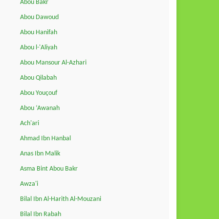
Abou Bakr
Abou Dawoud
Abou Hanifah
Abou l-'Aliyah
Abou Mansour Al-Azhari
Abou Qilabah
Abou Youçouf
Abou ‘Awanah
Ach'ari
Ahmad Ibn Hanbal
Anas Ibn Malik
Asma Bint Abou Bakr
Awza'i
Bilal Ibn Al-Harith Al-Mouzani
Bilal Ibn Rabah