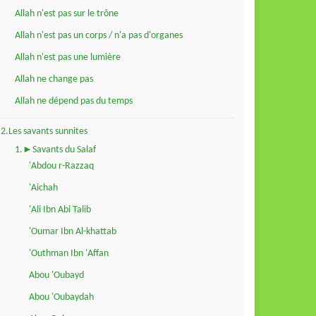
Allah n'est pas sur le trône
Allah n'est pas un corps / n'a pas d'organes
Allah n'est pas une lumière
Allah ne change pas
Allah ne dépend pas du temps
2.Les savants sunnites
1.►Savants du Salaf
'Abdou r-Razzaq
'Aichah
'Ali Ibn Abi Talib
'Oumar Ibn Al-khattab
'Outhman Ibn 'Affan
Abou 'Oubayd
Abou 'Oubaydah