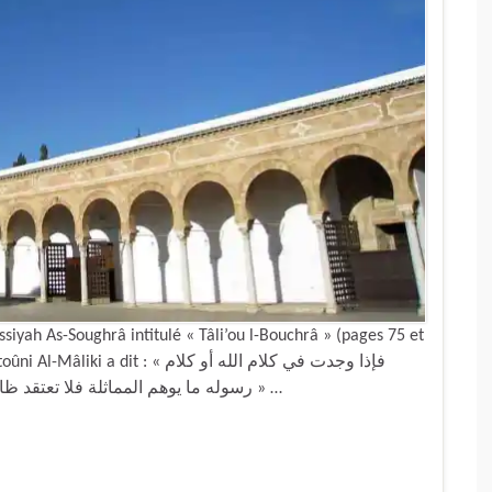
ah As-Soughrâ intitulé « Tâli’ou l-Bouchrâ » (pages 75 et
: « فإذا وجدت في كلام الله أو كلام
رسوله ما يوهم المماثلة فلا تعتقد ظاهره لإجماع العلماء على تأويله أي صرفه عن ظاهره » …