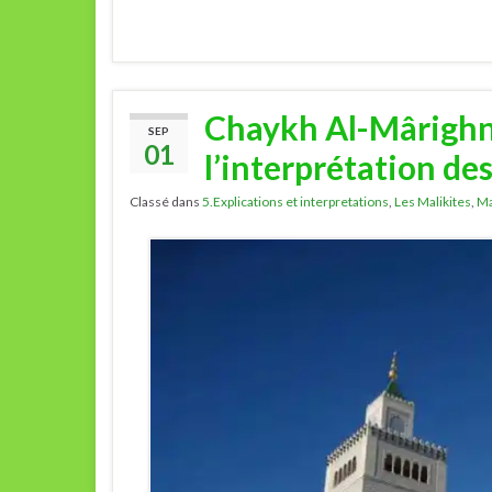
Chaykh Al-Mârighni
SEP
01
l’interprétation de
Classé dans
5.Explications et interpretations
,
Les Malikites
,
Ma