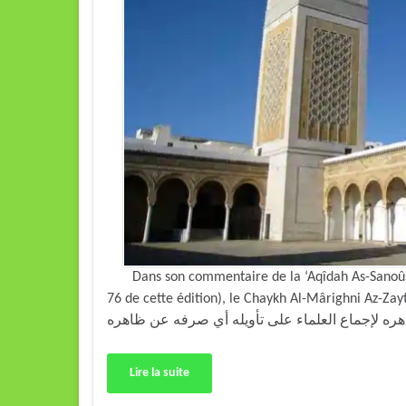
Dans son commentaire de la ‘Aqîdah As-Sanoûssiy
76 de cette édition), le Chaykh Al-Mârighni Az-Zaytoûni Al-Mâliki a dit 
Lire la suite