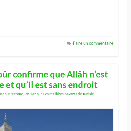
Faire un commentaire
ûr confirme que Allâh n’est
e et qu’Il est sans endroit
pas sur le trône
,
Ibn 'Achour
,
Les Malikites
,
Savants de Tunisie
,