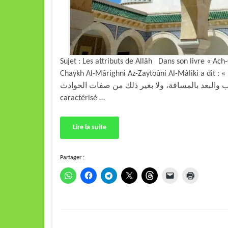
Sujet : Les attributs de Allâh Dans son livre « Ac
Chaykh Al-Mârighni Az-Zaytoûni Al-Mâliki a dit : « ولا يتصف سبحانه بالحركة والسكون، ولا بالكبر والصغر، ولا
ول والقصر، ولا بالقرب والبعد بالمسافة، ولا بغير ذلك من صفات الحوادث
caractérisé …
Lire la suite
Partager :