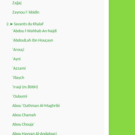
Zajjaj
Zaynou l-'Abidin
2.►Savants du Khalaf
'Abdou l-Wahhab An-Najdi
'AbdoulLah Ibn Houçayn
'Arouçi
'Ayni
'Azzami
'Illaych
'Iraqi (m.806H)
'Oulaymi
Abou 'Outhman Al-Maghribi
Abou Chamah
Abou Chouja'
Abou Hayyan Al-Andalouçi