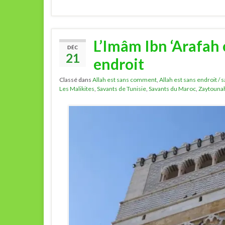
L’Imâm Ibn ‘Arafah 
DÉC
21
endroit
Classé dans
Allah est sans comment
,
Allah est sans endroit / 
Les Malikites
,
Savants de Tunisie
,
Savants du Maroc
,
Zaytouna