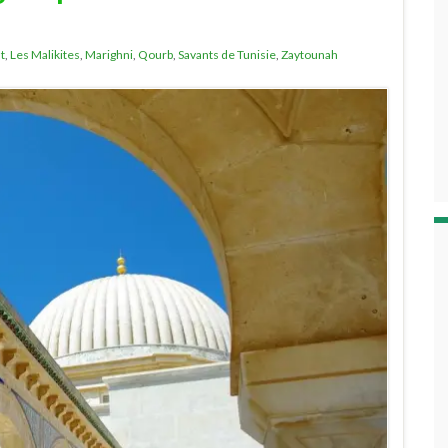
t
,
Les Malikites
,
Marighni
,
Qourb
,
Savants de Tunisie
,
Zaytounah