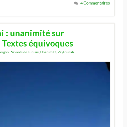
4 Commentaires
 : unanimité sur
s Textes équivoques
righni
,
Savants de Tunisie
,
Unanimité
,
Zaytounah