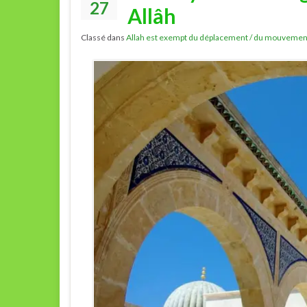
27
Allâh
Classé dans
Allah est exempt du déplacement / du mouvemen