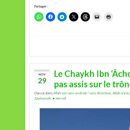
Partager :
Le Chaykh Ibn ‘Âcho
NOV
29
pas assis sur le trôn
Classé dans
Allah est sans endroit / sans direction
,
Allah n'est 
Zaytounah
,
►Verset