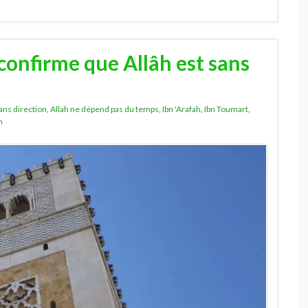
confirme que Allâh est sans
sans direction
,
Allah ne dépend pas du temps
,
Ibn 'Arafah
,
Ibn Toumart
,
h