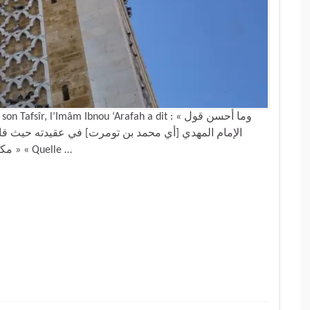
sîr, l’Imâm Ibnou ‘Arafah a dit : « وما أحسن قول
الإمام المهدي [أي محمد بن تومرت] في عقيدته حيث قال: لا
مكان، دبَّر الزمانَ، لا يتقيَّدُ بالزمانِ ولا يتخصَّصُ بالمكان » « Quelle …