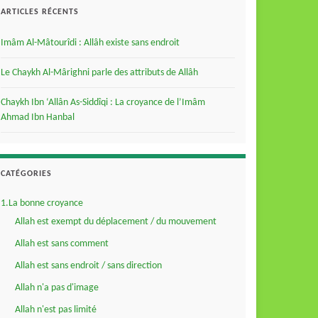
ARTICLES RÉCENTS
Imâm Al-Mâtourîdi : Allâh existe sans endroit
Le Chaykh Al-Mârighni parle des attributs de Allâh
Chaykh Ibn ‘Allân As-Siddîqi : La croyance de l’Imâm
Ahmad Ibn Hanbal
CATÉGORIES
1.La bonne croyance
Allah est exempt du déplacement / du mouvement
Allah est sans comment
Allah est sans endroit / sans direction
Allah n'a pas d'image
Allah n'est pas limité