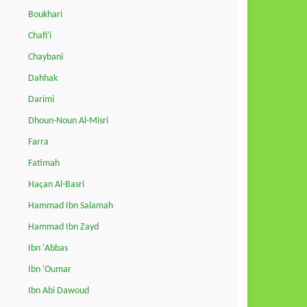
Boukhari
Chafi'i
Chaybani
Dahhak
Darimi
Dhoun-Noun Al-Misri
Farra
Fatimah
Haçan Al-Basri
Hammad Ibn Salamah
Hammad Ibn Zayd
Ibn 'Abbas
Ibn 'Oumar
Ibn Abi Dawoud