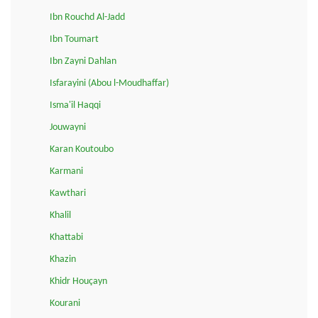
Ibn Rouchd Al-Jadd
Ibn Toumart
Ibn Zayni Dahlan
Isfarayini (Abou l-Moudhaffar)
Isma'il Haqqi
Jouwayni
Karan Koutoubo
Karmani
Kawthari
Khalil
Khattabi
Khazin
Khidr Houçayn
Kourani