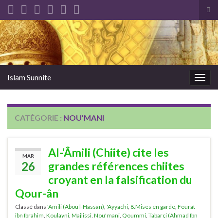
Tog
sea
Search for:
for
Islam Sunnite
Togg
navig
CATÉGORIE :
NOU’MANI
Al-‘Âmili (Chiite) cite les
MAR
26
grandes références chiites
croyant en la falsification du
Qour-ân
Classé dans
'Amili (Abou l-Hassan)
,
'Ayyachi
,
8.Mises en garde
,
Fourat
ibn Ibrahim
,
Koulayni
,
Majlissi
,
Nou'mani
,
Qoummi
,
Tabarçi (Ahmad Ibn