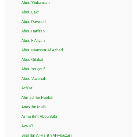
Abou 'Oubaydah
Abou Bakr
Abou Dawoud
Abou Hanifah
Abou l-'Aliyah
Abou Mansour Al-Azhari
Abou Qilabah
Abou Youçouf
Abou ‘Awanah
Ach'ari
Ahmad Ibn Hanbal
Anas Ibn Malik
Asma Bint Abou Bakr
Awza'i
Bilal Ibn Al-Harith Al-Mouzani