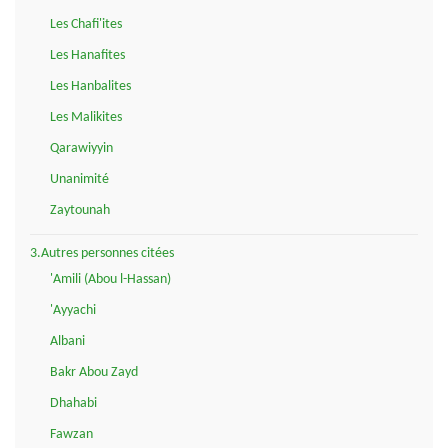
Les Chafi'ites
Les Hanafites
Les Hanbalites
Les Malikites
Qarawiyyin
Unanimité
Zaytounah
3.Autres personnes citées
'Amili (Abou l-Hassan)
'Ayyachi
Albani
Bakr Abou Zayd
Dhahabi
Fawzan