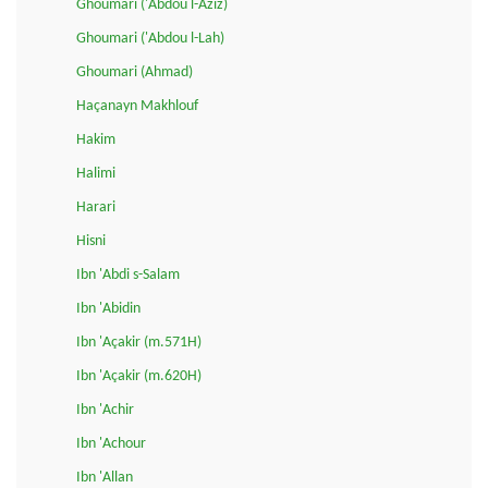
Ghoumari ('Abdou l-Aziz)
Ghoumari ('Abdou l-Lah)
Ghoumari (Ahmad)
Haçanayn Makhlouf
Hakim
Halimi
Harari
Hisni
Ibn 'Abdi s-Salam
Ibn 'Abidin
Ibn 'Açakir (m.571H)
Ibn 'Açakir (m.620H)
Ibn 'Achir
Ibn 'Achour
Ibn 'Allan