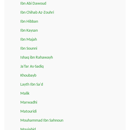
Ibn Abi Dawoud
Ibn Chihab Az-Zouhri
Ibn Hibban
Ibn Kaysan
Ibn Majah
Ibn Sounni
Ishaq ibn Rahawayh
Ja'far As-Sadiq
Khoubayb
Layth Ibn Sa'd
Malik
Marwadhi
Matouridi
Mouhammad Ibn Sahnoun
Moujahid