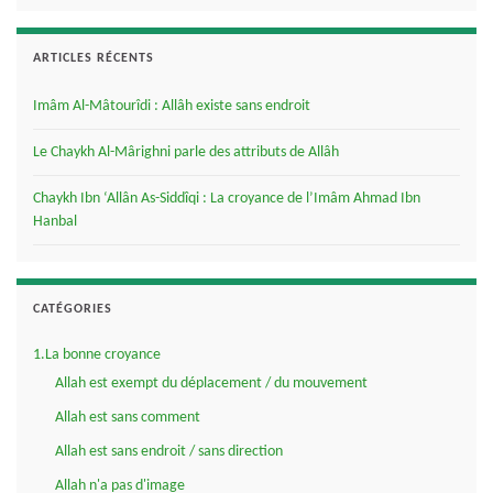
ARTICLES RÉCENTS
Imâm Al-Mâtourîdi : Allâh existe sans endroit
Le Chaykh Al-Mârighni parle des attributs de Allâh
Chaykh Ibn ‘Allân As-Siddîqi : La croyance de l’Imâm Ahmad Ibn
Hanbal
CATÉGORIES
1.La bonne croyance
Allah est exempt du déplacement / du mouvement
Allah est sans comment
Allah est sans endroit / sans direction
Allah n'a pas d'image