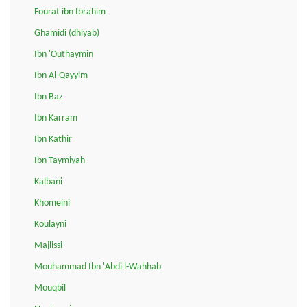
Fourat ibn Ibrahim
Ghamidi (dhiyab)
Ibn 'Outhaymin
Ibn Al-Qayyim
Ibn Baz
Ibn Karram
Ibn Kathir
Ibn Taymiyah
Kalbani
Khomeini
Koulayni
Majlissi
Mouhammad Ibn 'Abdi l-Wahhab
Mouqbil