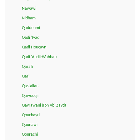
Nawawi
Nidham
Qaddoumi
Qadi 'Iyad
Qadi Houçayn
Qadi ‘Abdil-Wahhab
Qarafi
Qari
Qastallani
Qawouqji
Qayrawani (Ibn Abi Zayd)
Qouchayri
Qounawi
Qourachi