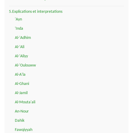
5.Explications et interpretations
'Ayn
'Inda
Al-'Adhim
Al-'Ali
Al-'Aliyy
Al-'Oulouww
Al-A'la
Al-Ghani
Al-Jamil
Al-Mouta'ali
An-Nour
Dahik
Fawqiyyah