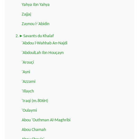
Yahya Ibn Yahya
Zajjaj
Zaynou l-'Abidin
2.►Savants du Khalaf
'Abdou l-Wahhab An-Najdi
'AbdoulLah Ibn Houçayn
'Arouçi
'Ayni
'Azzami
'Illaych
'Iraqi (m.806H)
'Oulaymi
Abou 'Outhman Al-Maghribi
Abou Chamah