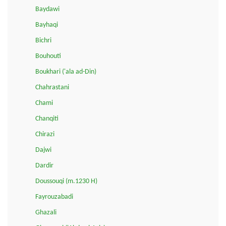
Baydawi
Bayhaqi
Bichri
Bouhouti
Boukhari ('ala ad-Din)
Chahrastani
Chami
Chanqiti
Chirazi
Dajwi
Dardir
Doussouqi (m.1230 H)
Fayrouzabadi
Ghazali