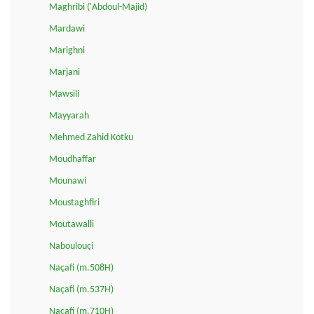
Maghribi ('Abdoul-Majid)
Mardawi
Marighni
Marjani
Mawsili
Mayyarah
Mehmed Zahid Kotku
Moudhaffar
Mounawi
Moustaghfiri
Moutawalli
Naboulouçi
Naçafi (m.508H)
Naçafi (m.537H)
Naçafi (m.710H)