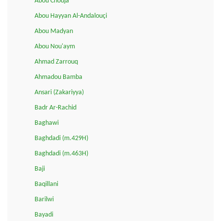
Abou Chouja'
Abou Hayyan Al-Andalouçi
Abou Madyan
Abou Nou'aym
Ahmad Zarrouq
Ahmadou Bamba
Ansari (Zakariyya)
Badr Ar-Rachid
Baghawi
Baghdadi (m.429H)
Baghdadi (m.463H)
Baji
Baqillani
Barilwi
Bayadi