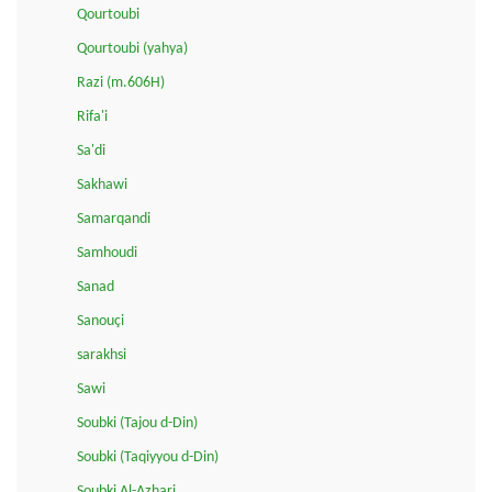
Qourtoubi
Qourtoubi (yahya)
Razi (m.606H)
Rifa'i
Sa'di
Sakhawi
Samarqandi
Samhoudi
Sanad
Sanouçi
sarakhsi
Sawi
Soubki (Tajou d-Din)
Soubki (Taqiyyou d-Din)
Soubki Al-Azhari