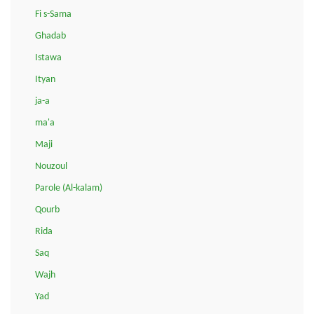
Fi s-Sama
Ghadab
Istawa
Ityan
ja-a
ma'a
Maji
Nouzoul
Parole (Al-kalam)
Qourb
Rida
Saq
Wajh
Yad