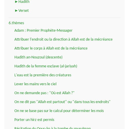
►Hadith
►Verset
6.thèmes
Adam : Premier Prophète-Messager
Attribuer l'endroit ou la direction à Allah est de la mécréance
Attribuer le corps à Allah est de la mécréance
Hadith an-Nouzoul (descente)
Hadith de la femme esclave (al-jariyah)
L'eau est la première des créatures
Lever les mains vers le ciel
On ne demande pas : "Où est Allah ?"
On ne dit pas "Allah est partout" ou "dans tous les endroits"
On ne se base pas sur le calcul pour déterminer les mois
Porter un hirz est permis
Récitation du Qour-ân à la tombe du musulman