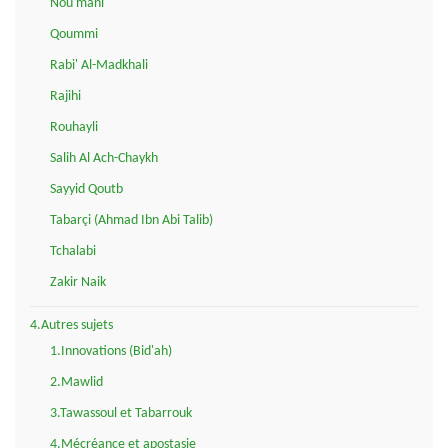
Nou'mani
Qoummi
Rabi' Al-Madkhali
Rajihi
Rouhayli
Salih Al Ach-Chaykh
Sayyid Qoutb
Tabarçi (Ahmad Ibn Abi Talib)
Tchalabi
Zakir Naik
4.Autres sujets
1.Innovations (Bid'ah)
2.Mawlid
3.Tawassoul et Tabarrouk
4.Mécréance et apostasie