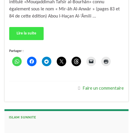
intitulé «Mouqaddimah Tafsîr al-Bourhân» connu
également sous le nom « Mir-âh Al-Anwâr » (pages 83 et
84 de cette édition) Abou l-Haçan Al-‘Âmili …
Lire la suite
Partager :
Faire un commentaire
ISLAM SUNNITE