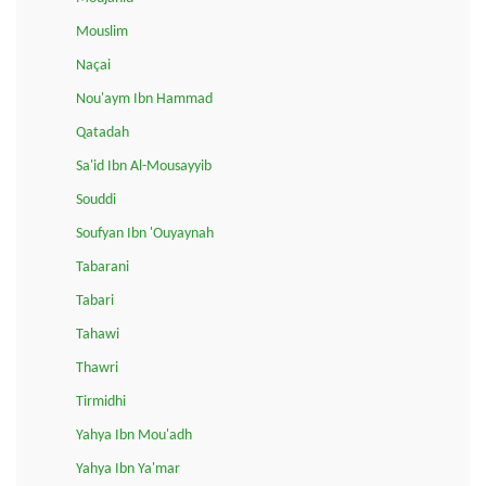
Mouslim
Naçai
Nou'aym Ibn Hammad
Qatadah
Sa'id Ibn Al-Mousayyib
Souddi
Soufyan Ibn 'Ouyaynah
Tabarani
Tabari
Tahawi
Thawri
Tirmidhi
Yahya Ibn Mou'adh
Yahya Ibn Ya'mar