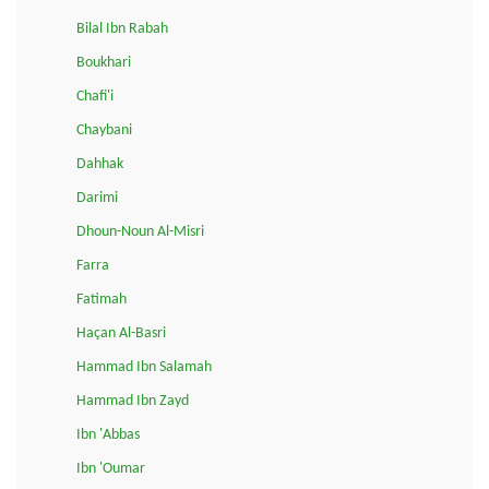
Bilal Ibn Rabah
Boukhari
Chafi'i
Chaybani
Dahhak
Darimi
Dhoun-Noun Al-Misri
Farra
Fatimah
Haçan Al-Basri
Hammad Ibn Salamah
Hammad Ibn Zayd
Ibn 'Abbas
Ibn 'Oumar