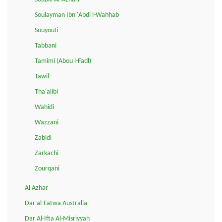
Soulayman Ibn 'Abdi l-Wahhab
Souyouti
Tabbani
Tamimi (Abou l-Fadl)
Tawil
Tha'alibi
Wahidi
Wazzani
Zabidi
Zarkachi
Zourqani
Al Azhar
Dar al-Fatwa Australia
Dar Al-Ifta Al-Misriyyah