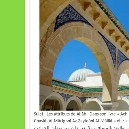
Sujet : Les attributs de Allâh Dans son livre « Ac
Chaykh Al-Mârighni Az-Zaytoûni Al-Mâliki a dit : « ولا يتصف سبحانه بالحركة والسكون، ولا بالكبر والصغر، ولا
ول والقصر، ولا بالقرب والبعد بالمسافة، ولا بغير ذلك من صفات الحوادث