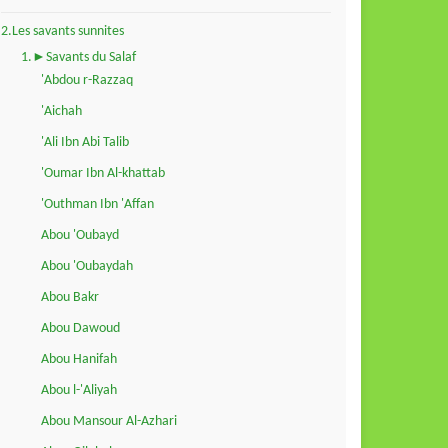
2.Les savants sunnites
1.►Savants du Salaf
'Abdou r-Razzaq
'Aichah
'Ali Ibn Abi Talib
'Oumar Ibn Al-khattab
'Outhman Ibn 'Affan
Abou 'Oubayd
Abou 'Oubaydah
Abou Bakr
Abou Dawoud
Abou Hanifah
Abou l-'Aliyah
Abou Mansour Al-Azhari