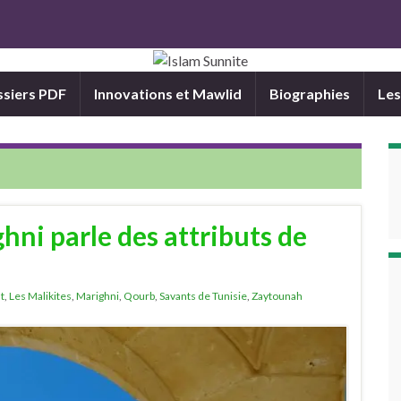
siers PDF
Innovations et Mawlid
Biographies
Les
ni parle des attributs de
t
,
Les Malikites
,
Marighni
,
Qourb
,
Savants de Tunisie
,
Zaytounah