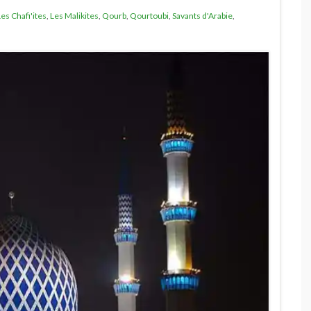
Les Chafi'ites
,
Les Malikites
,
Qourb
,
Qourtoubi
,
Savants d'Arabie
,