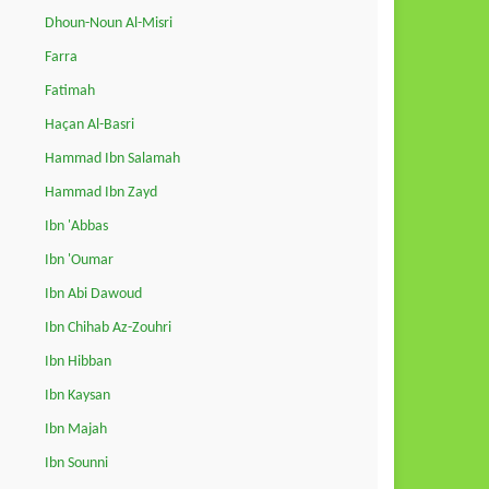
Dhoun-Noun Al-Misri
Farra
Fatimah
Haçan Al-Basri
Hammad Ibn Salamah
Hammad Ibn Zayd
Ibn 'Abbas
Ibn 'Oumar
Ibn Abi Dawoud
Ibn Chihab Az-Zouhri
Ibn Hibban
Ibn Kaysan
Ibn Majah
Ibn Sounni