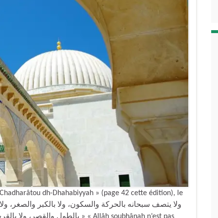
h-Chadharâtou dh-Dhahabiyyah » (page 42 cette édition), le
بالط » « Allâh soubhânah n’est pas