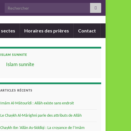
Search for:
 sectes
Horaires des prières
Contact
ISLAM SUNNITE
Islam sunnite
ARTICLES RÉCENTS
Imâm Al-Mâtourîdi : Allâh existe sans endroit
Le Chaykh Al-Mârighni parle des attributs de Allâh
Chaykh Ibn ‘Allân As-Siddîqi : La croyance de l’Imâm