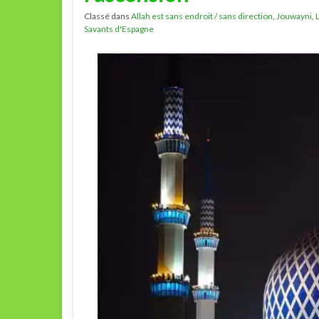
Classé dans
Allah est sans endroit / sans direction
,
Jouwayni
,
Savants d'Espagne