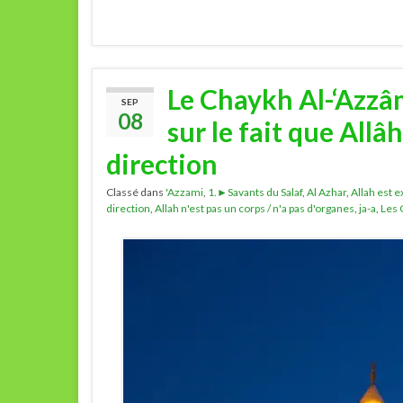
Le Chaykh Al-‘Azzâ
SEP
08
sur le fait que Allâ
direction
Classé dans
'Azzami
,
1.►Savants du Salaf
,
Al Azhar
,
Allah est
direction
,
Allah n'est pas un corps / n'a pas d'organes
,
ja-a
,
Les 