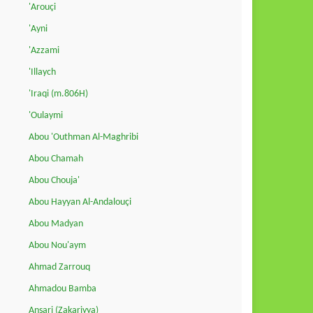
'Arouçi
'Ayni
'Azzami
'Illaych
'Iraqi (m.806H)
'Oulaymi
Abou 'Outhman Al-Maghribi
Abou Chamah
Abou Chouja'
Abou Hayyan Al-Andalouçi
Abou Madyan
Abou Nou'aym
Ahmad Zarrouq
Ahmadou Bamba
Ansari (Zakariyya)