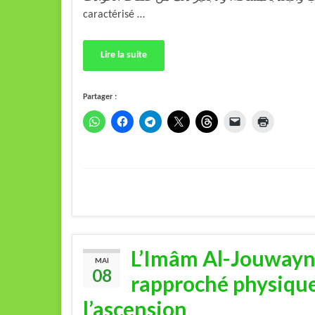
caractérisé …
Lire la suite
Partager :
L’Imâm Al-Jouwayni 
MAI
08
rapproché physique
l’ascension