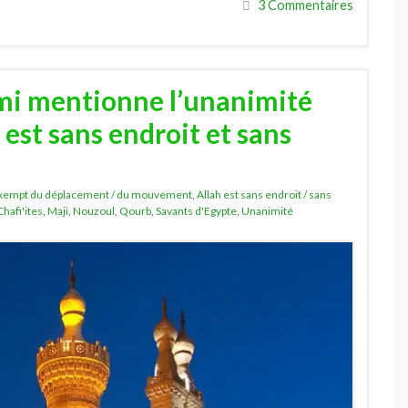
3 Commentaires
mi mentionne l’unanimité
h est sans endroit et sans
 exempt du déplacement / du mouvement
,
Allah est sans endroit / sans
Chafi'ites
,
Maji
,
Nouzoul
,
Qourb
,
Savants d'Egypte
,
Unanimité