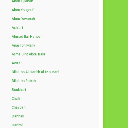
Abou Qilabah
Abou Youçouf
Abou ‘Awanah
Ach'ari
Ahmad Ibn Hanbal
Anas Ibn Malik
Asma Bint Abou Bakr
Awza'i
Bilal Ibn Al-Harith Al-Mouzani
Bilal Ibn Rabah
Boukhari
Chafi'i
Chaybani
Dahhak
Darimi