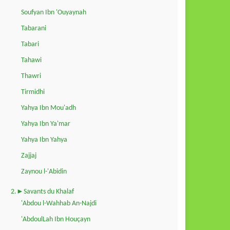
Soufyan Ibn 'Ouyaynah
Tabarani
Tabari
Tahawi
Thawri
Tirmidhi
Yahya Ibn Mou'adh
Yahya Ibn Ya'mar
Yahya Ibn Yahya
Zajjaj
Zaynou l-'Abidin
2.►Savants du Khalaf
'Abdou l-Wahhab An-Najdi
'AbdoulLah Ibn Houçayn