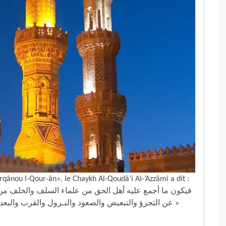
qânou l-Qour-ân», le Chaykh Al-Qoudâ’i Al-’Azzâmi a dit :
عن التجزؤ والتبعيض والصعود والنـزول والقرب والب »