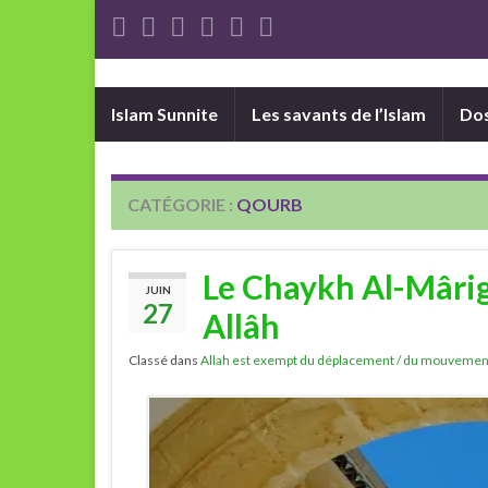
Islam Sunnite
Les savants de l’Islam
Dos
CATÉGORIE :
QOURB
Le Chaykh Al-Mârigh
JUIN
27
Allâh
Classé dans
Allah est exempt du déplacement / du mouvemen