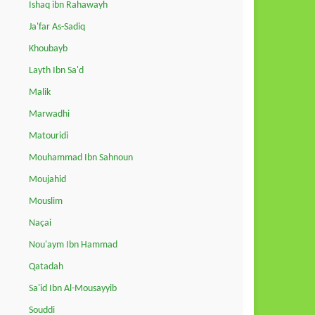
Ishaq ibn Rahawayh
Ja'far As-Sadiq
Khoubayb
Layth Ibn Sa'd
Malik
Marwadhi
Matouridi
Mouhammad Ibn Sahnoun
Moujahid
Mouslim
Naçai
Nou'aym Ibn Hammad
Qatadah
Sa'id Ibn Al-Mousayyib
Souddi