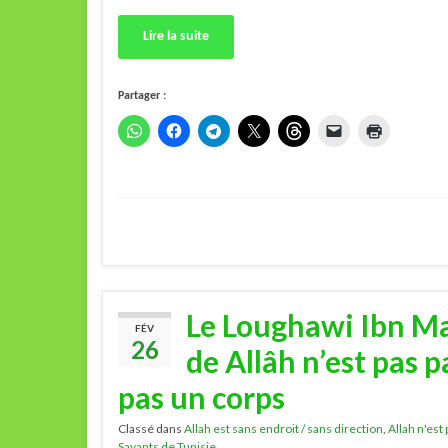
Lire la suite
Partager :
Le Loughawi Ibn Ma
FÉV
26
de Allâh n’est pas pa
pas un corps
Classé dans
Allah est sans endroit / sans direction
,
Allah n'est
Savants de Tunisie