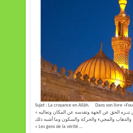
Sujet : La croyance en Allâh. Dans son livre «Four
« فيكون ما أجمع عليه أهل الحق من علماء السلف والخلف من تنـزه الحق عن الجهة وتقدسه عن المكان وتعاليه
عد والذهاب والمجيء والحركة والسكون وما أشبه ذلك
« Les gens de la vérité …