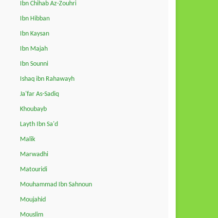
Ibn Chihab Az-Zouhri
Ibn Hibban
Ibn Kaysan
Ibn Majah
Ibn Sounni
Ishaq ibn Rahawayh
Ja'far As-Sadiq
Khoubayb
Layth Ibn Sa'd
Malik
Marwadhi
Matouridi
Mouhammad Ibn Sahnoun
Moujahid
Mouslim