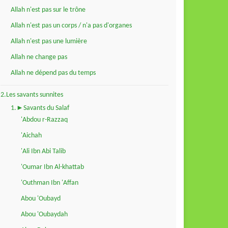
Allah n'est pas sur le trône
Allah n'est pas un corps / n'a pas d'organes
Allah n'est pas une lumière
Allah ne change pas
Allah ne dépend pas du temps
2.Les savants sunnites
1.►Savants du Salaf
'Abdou r-Razzaq
'Aichah
'Ali Ibn Abi Talib
'Oumar Ibn Al-khattab
'Outhman Ibn 'Affan
Abou 'Oubayd
Abou 'Oubaydah