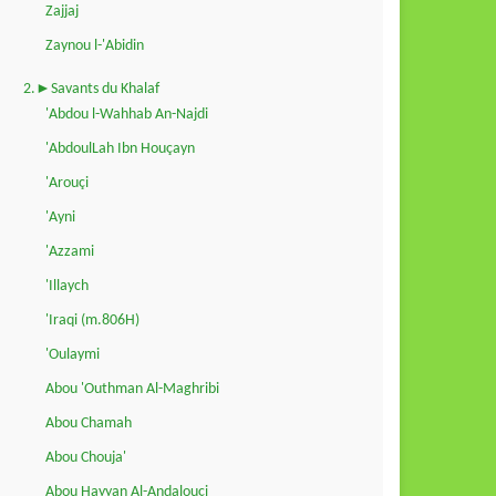
Zajjaj
Zaynou l-'Abidin
2.►Savants du Khalaf
'Abdou l-Wahhab An-Najdi
'AbdoulLah Ibn Houçayn
'Arouçi
'Ayni
'Azzami
'Illaych
'Iraqi (m.806H)
'Oulaymi
Abou 'Outhman Al-Maghribi
Abou Chamah
Abou Chouja'
Abou Hayyan Al-Andalouçi