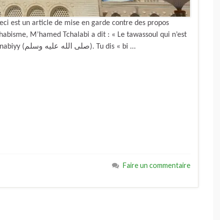
 ceci est un article de mise en garde contre des propos
hhabisme, M’hamed Tchalabi a dit : « Le tawassoul qui n’est
pas permis, c’est par exemple le tawassoul par an-nabiyy (صلى الله عليه وسلم). Tu dis « bi …
Faire un commentaire