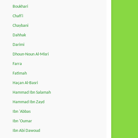
Boukhari
Chafi'i
Chaybani
Dahhak
Darimi
Dhoun-Noun Al-Misri
Farra
Fatimah
Haçan Al-Basri
Hammad Ibn Salamah
Hammad Ibn Zayd
Ibn 'Abbas
Ibn 'Oumar
Ibn Abi Dawoud