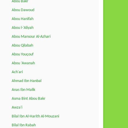
Abou Bakr
Abou Dawoud
Abou Hanifah
Abou l-'Aliyah
Abou Mansour Al-Azhari
Abou Qilabah
Abou Youçouf
Abou ‘Awanah
Ach'ari
Ahmad Ibn Hanbal
Anas Ibn Malik
Asma Bint Abou Bakr
Awza'i
Bilal Ibn Al-Harith Al-Mouzani
Bilal Ibn Rabah