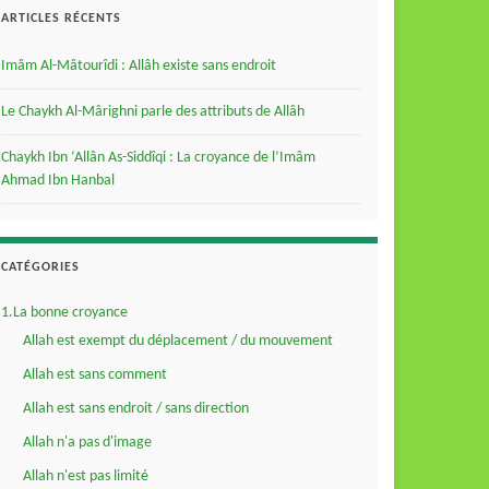
ARTICLES RÉCENTS
Imâm Al-Mâtourîdi : Allâh existe sans endroit
Le Chaykh Al-Mârighni parle des attributs de Allâh
Chaykh Ibn ‘Allân As-Siddîqi : La croyance de l’Imâm
Ahmad Ibn Hanbal
CATÉGORIES
1.La bonne croyance
Allah est exempt du déplacement / du mouvement
Allah est sans comment
Allah est sans endroit / sans direction
Allah n'a pas d'image
Allah n'est pas limité