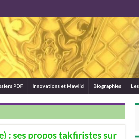
siers PDF
Innovations et Mawlid
Biographies
Les
 : ses propos takfiristes sur