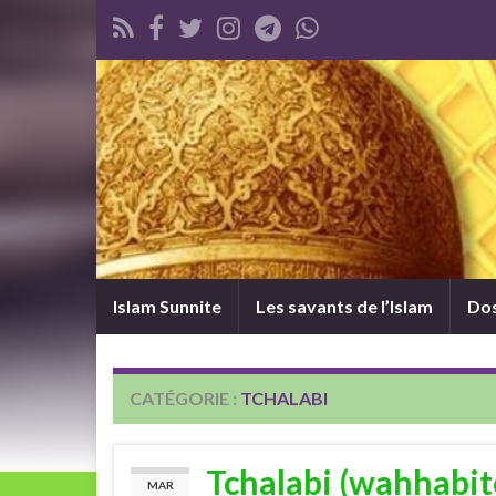
Islam Sunnite
Les savants de l’Islam
Dos
CATÉGORIE :
TCHALABI
Tchalabi (wahhabite)
MAR