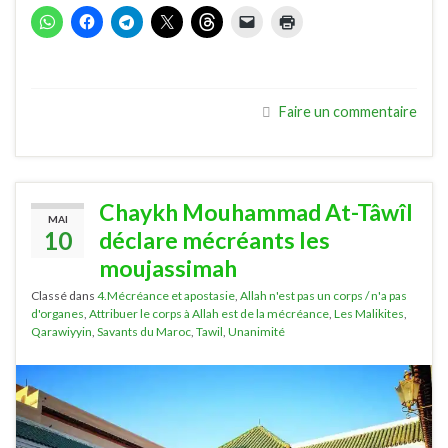
Faire un commentaire
Chaykh Mouhammad At-Tâwîl
MAI
10
déclare mécréants les
moujassimah
Classé dans
4.Mécréance et apostasie
,
Allah n'est pas un corps / n'a pas
d'organes
,
Attribuer le corps à Allah est de la mécréance
,
Les Malikites
,
Qarawiyyin
,
Savants du Maroc
,
Tawil
,
Unanimité