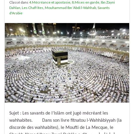
Classé dans
4.Mécréance et apostasie
,
8.Mises en garde
,
Ibn Zayni
Dahlan
,
Les Chafi'ites
,
Mouhammad Ibn 'Abdi l-Wahhab
,
Savants
d'Arabie
Sujet : Les savants de l’Islâm ont jugé mécréant les
wahhabites. Dans son livre fitnatou l-Wahhâbiyyah (la
discorde des wahhabites), le Moufti de La Mecque, le