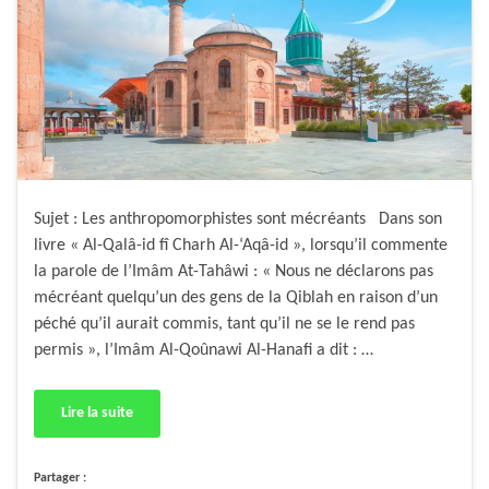
Sujet : Les anthropomorphistes sont mécréants Dans son
livre « Al-Qalâ-id fî Charh Al-‘Aqâ-id », lorsqu’il commente
la parole de l’Imâm At-Tahâwi : « Nous ne déclarons pas
mécréant quelqu’un des gens de la Qiblah en raison d’un
péché qu’il aurait commis, tant qu’il ne se le rend pas
permis », l’Imâm Al-Qoûnawi Al-Hanafi a dit : …
Lire la suite
Partager :