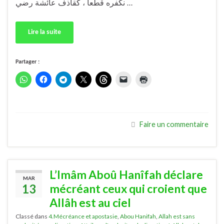
نكفره قطعا ، كقاذف عائشة رضي …
Lire la suite
Partager :
Faire un commentaire
L’Imâm Aboû Hanîfah déclare
MAR
13
mécréant ceux qui croient que
Allâh est au ciel
Classé dans
4.Mécréance et apostasie
,
Abou Hanifah
,
Allah est sans