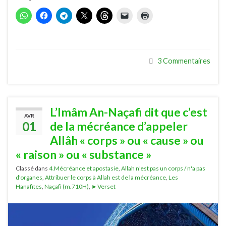
3 Commentaires
L’Imâm An-Naçafi dit que c’est
AVR
01
de la mécréance d’appeler
Allâh « corps » ou « cause » ou
« raison » ou « substance »
Classé dans
4.Mécréance et apostasie
,
Allah n'est pas un corps / n'a pas
d'organes
,
Attribuer le corps à Allah est de la mécréance
,
Les
Hanafites
,
Naçafi (m.710H)
,
►Verset