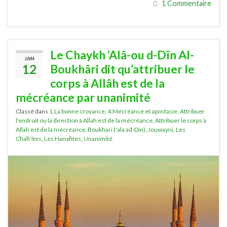
1 Commentaire
Le Chaykh ‘Alâ-ou d-Dîn Al-
JAN
12
Boukhâri dit qu’attribuer le
corps à Allâh est de la
mécréance par unanimité
Classé dans
1.La bonne croyance
,
4.Mécréance et apostasie
,
Attribuer
l'endroit ou la direction à Allah est de la mécréance
,
Attribuer le corps à
Allah est de la mécréance
,
Boukhari ('ala ad-Din)
,
Jouwayni
,
Les
Chafi'ites
,
Les Hanafites
,
Unanimité