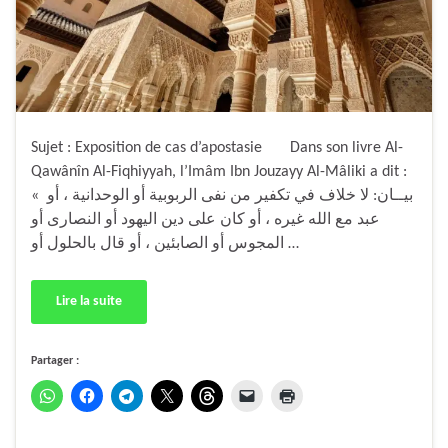
Sujet : Exposition de cas d’apostasie Dans son livre Al-
Qawânîn Al-Fiqhiyyah, l’Imâm Ibn Jouzayy Al-Mâliki a dit :
« بيــان: لا خلاف في تكفير من نفى الربوبية أو الوحدانية ، أو
عبد مع الله غيره ، أو كان على دين اليهود أو النصارى أو
المجوس أو الصابئين ، أو قال بالحلول أو …
Lire la suite
Partager :