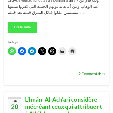
Chaykh Ahmad Ibnou Zaynî Dahlân a dit : « ولما قام ابن
عبد الوهاب ومن أعانه بدعوتهم الخبيثة التي كفروا بسببها
المسلمين ملكوا قبائل الشرق قبيلة بعد قبيلة، …
Lire la suite
Partager :
2 Commentaires
L’Imâm Al-Ach’ari considère
JAN
20
mécréant ceux qui attribuent