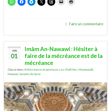
Faire un commentaire
Imâm An-Nawawi : Hésiter à
JAN
01
faire de la mécréance est de la
mécréance
Classé dans
4.Mécréance et apostasie
,
Les Chafi'ites
,
Moutawalli
,
Nawawi
,
Savants de Syrie