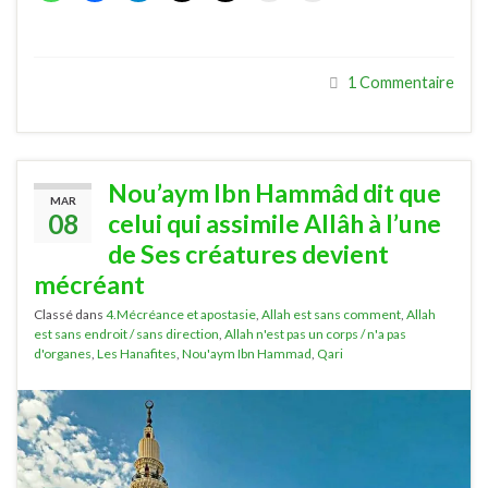
1 Commentaire
Nou’aym Ibn Hammâd dit que
MAR
08
celui qui assimile Allâh à l’une
de Ses créatures devient
mécréant
Classé dans
4.Mécréance et apostasie
,
Allah est sans comment
,
Allah
est sans endroit / sans direction
,
Allah n'est pas un corps / n'a pas
d'organes
,
Les Hanafites
,
Nou'aym Ibn Hammad
,
Qari