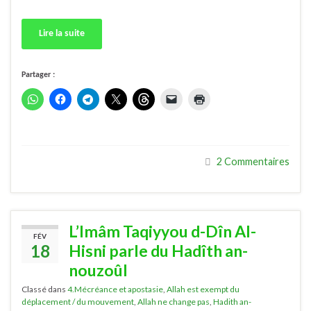
Lire la suite
Partager :
2 Commentaires
L’Imâm Taqiyyou d-Dîn Al-
FÉV
18
Hisni parle du Hadîth an-
nouzoûl
Classé dans
4.Mécréance et apostasie
,
Allah est exempt du
déplacement / du mouvement
,
Allah ne change pas
,
Hadith an-