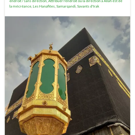
endroit / sans direction
,
Attribuer l'endroit ou la direction à Allah est de
la mécréance
,
Les Hanafites
,
Samarqandi
,
Savants d'Irak