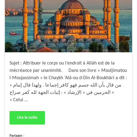
Sujet : Attribuer le corps ou l’endroit à Allâh est de la
mécréance par unanimité. Dans son livre « Mouljimatou
l-Moujassimah » le Chaykh ‘Alâ-ou d-Dîn Al-Boukhâri a dit :
« من قال بأن الله جسم فهو كافر إجماعا . ولهذا قال إمام
الحرمين في « الإرشاد » : إثبات الجهة لله كفر صراح »
« Celui …
Lire la suite
Partager :