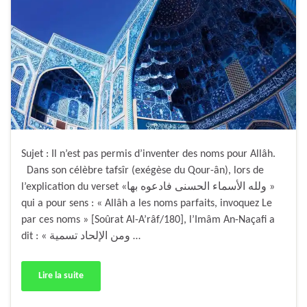
Sujet : Il n’est pas permis d’inventer des noms pour Allâh.
Dans son célèbre tafsîr (exégèse du Qour-ân), lors de
l’explication du verset «ولله الأسماء الحسنى فادعوه بها »
qui a pour sens : « Allâh a les noms parfaits, invoquez Le
par ces noms » [Soûrat Al-A’râf/180], l’Imâm An-Naçafi a
dit : « ومن الإلحاد تسمية …
Lire la suite