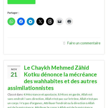
Partager :
Faire un commentaire
Le Chaykh Mehmed Zâhid
NOV
21
Kotku dénonce la mécréance
des wahhabites et des autres
assimilationnistes
Classé dans
4.Mécréance et apostasie
,
8.Mises en garde
,
Allah est
sans endroit / sans direction
,
Allah n'est pas sur le trône
,
Allah n'est pas
un corps / n'a pas d'organes
,
Attribuer l'endroit ou la direction à Allah
est de la mécréance
,
Attribuer le corps à Allah est de la mécréance
,