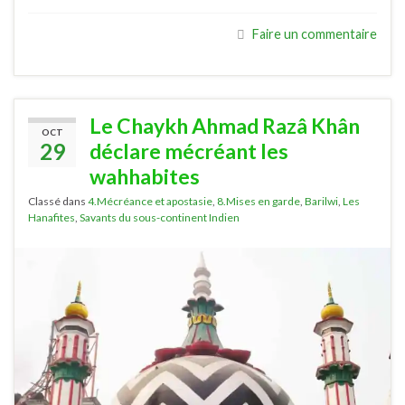
Faire un commentaire
Le Chaykh Ahmad Razâ Khân
OCT
29
déclare mécréant les
wahhabites
Classé dans
4.Mécréance et apostasie
,
8.Mises en garde
,
Barilwi
,
Les
Hanafites
,
Savants du sous-continent Indien