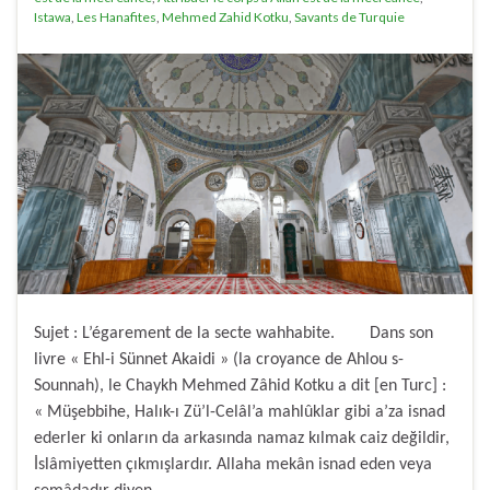
Istawa
,
Les Hanafites
,
Mehmed Zahid Kotku
,
Savants de Turquie
Sujet : L’égarement de la secte wahhabite. Dans son
livre « Ehl-i Sünnet Akaidi » (la croyance de Ahlou s-
Sounnah), le Chaykh Mehmed Zâhid Kotku a dit [en Turc] :
« Müşebbihe, Halık-ı Zü’l-Celâl’a mahlûklar gibi a’za isnad
ederler ki onların da arkasında namaz kılmak caiz değildir,
İslâmiyetten çıkmışlardır. Allaha mekân isnad eden veya