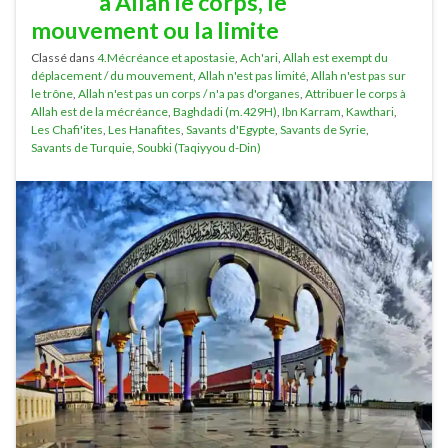
à Allâh le corps, le
mouvement ou la limite
Classé dans
4.Mécréance et apostasie
,
Ach'ari
,
Allah est exempt du
déplacement / du mouvement
,
Allah n'est pas limité
,
Allah n'est pas sur
le trône
,
Allah n'est pas un corps / n'a pas d'organes
,
Attribuer le corps à
Allah est de la mécréance
,
Baghdadi (m.429H)
,
Ibn Karram
,
Kawthari
,
Les Chafi'ites
,
Les Hanafites
,
Savants d'Egypte
,
Savants de Syrie
,
Savants de Turquie
,
Soubki (Taqiyyou d-Din)