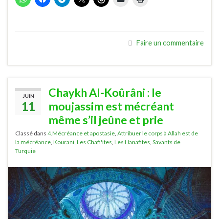
Faire un commentaire
Chaykh Al-Koûrâni : le
JUIN
11
moujassim est mécréant
même s’il jeûne et prie
Classé dans
4.Mécréance et apostasie
,
Attribuer le corps à Allah est de
la mécréance
,
Kourani
,
Les Chafi'ites
,
Les Hanafites
,
Savants de
Turquie