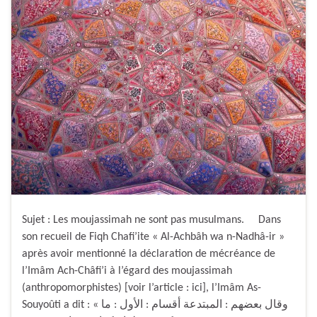
Sujet : Les moujassimah ne sont pas musulmans. Dans
son recueil de Fiqh Chafi’ite « Al-Achbâh wa n-Nadhâ-ir »
après avoir mentionné la déclaration de mécréance de
l’Imâm Ach-Châfi’i à l’égard des moujassimah
(anthropomorphistes) [voir l’article : ici], l’Imâm As-
Souyoûti a dit : « وقال بعضهم : المبتدعة أقسام : الأول : ما