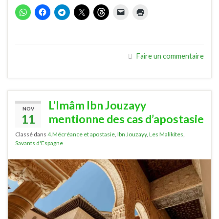
Faire un commentaire
L’Imâm Ibn Jouzayy
NOV
11
mentionne des cas d’apostasie
Classé dans
4.Mécréance et apostasie
,
Ibn Jouzayy
,
Les Malikites
,
Savants d'Espagne