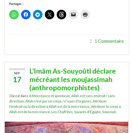
Partager :
1 Commentaire
L’Imâm As-Souyoûti déclare
SEP
17
mécréant les moujassimah
(anthropomorphistes)
Classé dans
4.Mécréance et apostasie
,
Allah est sans endroit / sans
direction
,
Allah n'est pas un corps / n'a pas d'organes
,
Attribuer
l'endroit ou la direction à Allah est de la mécréance
,
Attribuer le corps à
Allah est de la mécréance
,
Les Chafi'ites
,
Savants d'Egypte
,
Souyouti