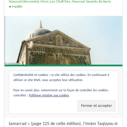
Nouzoul (descente)
,
Hisni
,
Les Chafi'ites
,
Nouzoul
,
Savants de Syrie
,
►Hadith
Confidentialité et cookies : ce site utilise des cookies. En continuant à
utiliser ce site Web, vous acceptez leur utilisation.
Pour en savoir plus, notamment sur la façon de contrôler les cookies,
consultez :
Politique relative aux cookies
Sujet : L’Imâm Al-Hisni explique le hadîth du Nouzoûl.
Dans son livre « Daf’ou choubahi man chabbaha wa
tamarrad » (page 125 de cette édition), l’Imâm Taqiyyou d-