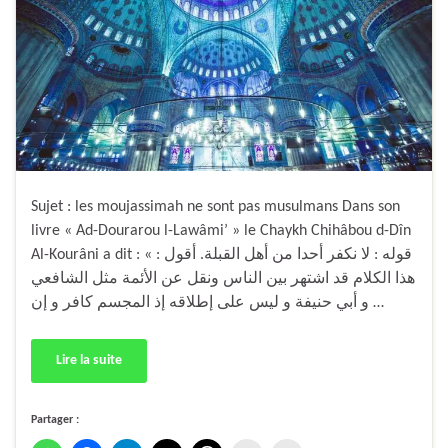
Sujet : les moujassimah ne sont pas musulmans Dans son
livre « Ad-Dourarou l-Lawâmi’ » le Chaykh Chihâbou d-Dîn
Al-Kourâni a dit : « قوله : لا نكفر أحدا من أهل القبلة. أقول :
هذا الكلام قد اشتهر بين الناس ونقل عن الأئمة مثل الشافعي
و أبي حنيفة و ليس على إطلاقه إذ المجسم كافر و إن …
Lire la suite
Partager :