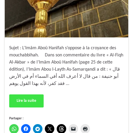
Sujet : L’Imâm Aboû Hanîfah s’oppose à la croyance des
mouchabbihah. Dans son commentaire du livre « Al-Fiqh
Al-Akbar » de l’Imâm Aboû Hanîfah (page 25 de cette
édition), l’Imâm Abou l-Layth As-Samarqandi a dit : « قال
أبو حنيفة : من قال لا أعرف الله أفي السماء أم في الأرض
فقد كفر، لأنه بهذا القول يوهم …
Lire la suite
Partager :