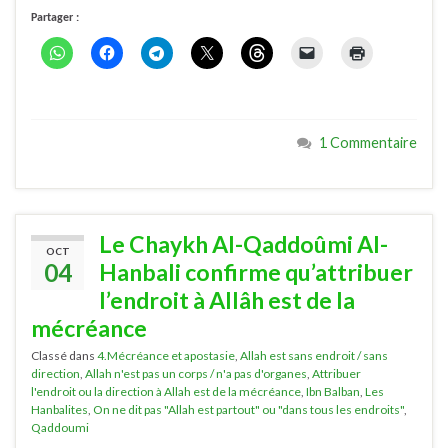
Partager :
1 Commentaire
Le Chaykh Al-Qaddoûmi Al-
OCT
04
Hanbali confirme qu’attribuer
l’endroit à Allâh est de la
mécréance
Classé dans
4.Mécréance et apostasie
,
Allah est sans endroit / sans
direction
,
Allah n'est pas un corps / n'a pas d'organes
,
Attribuer
l'endroit ou la direction à Allah est de la mécréance
,
Ibn Balban
,
Les
Hanbalites
,
On ne dit pas "Allah est partout" ou "dans tous les endroits"
,
Qaddoumi