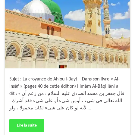
Sujet : La croyance de Ahlou l-Bayt Dans son livre « Al-
Insâf » (pages 40 de cette édition) l’Imâm Al-Bâqillâni a
dit : « قال جعفر بن محمد الصادق عليه السلام : من زعم أن
الله تعالى في شىء ، أومن شىء أو على شىء فقد أشرك .
لأنه لو كان على شىء لكان محمولا ، ولو …
Lire la suite