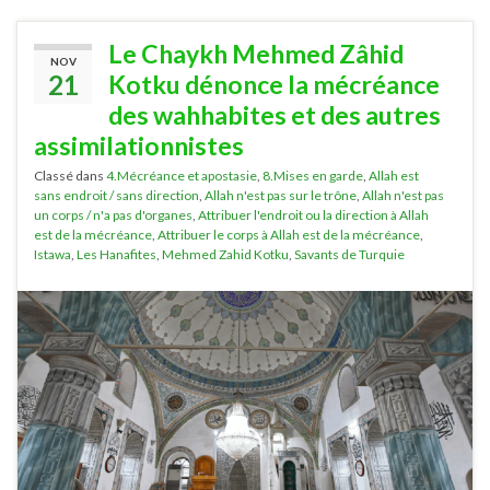
Le Chaykh Mehmed Zâhid
NOV
21
Kotku dénonce la mécréance
des wahhabites et des autres
assimilationnistes
Classé dans
4.Mécréance et apostasie
,
8.Mises en garde
,
Allah est
sans endroit / sans direction
,
Allah n'est pas sur le trône
,
Allah n'est pas
un corps / n'a pas d'organes
,
Attribuer l'endroit ou la direction à Allah
est de la mécréance
,
Attribuer le corps à Allah est de la mécréance
,
Istawa
,
Les Hanafites
,
Mehmed Zahid Kotku
,
Savants de Turquie