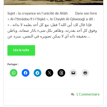
Sujet : la croyance en l’unicité de Allâh Dans son livre
« Al-I’timâdou fi l-I’tiqâd », le Chaykh Al-Qâwouqji a dit :
« فإذا قال لك: أين الله؟ فقل: مع كل أحد بعلمه لا بذاته ،
وفوق كل أحد بقدرته، وظاهر بكل شىء باثار صفاته، وباطن
بحقيقة ذاته أي لا يمكن تصويره في النفس، منزه عن …
Lire la suite
Partager :
1 Commentaire