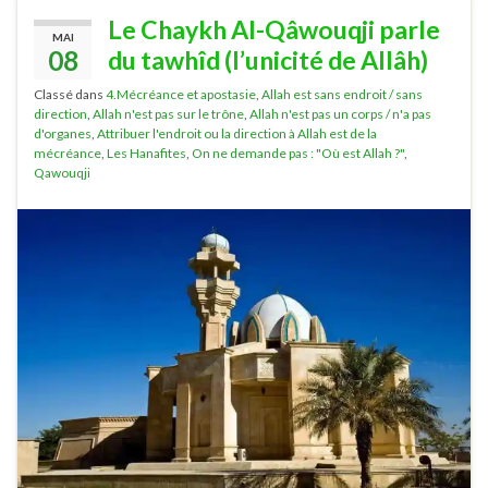
Le Chaykh Al-Qâwouqji parle
MAI
08
du tawhîd (l’unicité de Allâh)
Classé dans
4.Mécréance et apostasie
,
Allah est sans endroit / sans
direction
,
Allah n'est pas sur le trône
,
Allah n'est pas un corps / n'a pas
d'organes
,
Attribuer l'endroit ou la direction à Allah est de la
mécréance
,
Les Hanafites
,
On ne demande pas : "Où est Allah ?"
,
Qawouqji