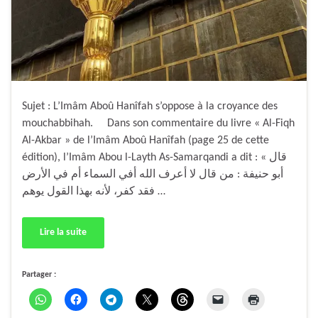
Sujet : L’Imâm Aboû Hanîfah s’oppose à la croyance des
mouchabbihah. Dans son commentaire du livre « Al-Fiqh
Al-Akbar » de l’Imâm Aboû Hanîfah (page 25 de cette
édition), l’Imâm Abou l-Layth As-Samarqandi a dit : « قال
أبو حنيفة : من قال لا أعرف الله أفي السماء أم في الأرض
فقد كفر، لأنه بهذا القول يوهم …
Lire la suite
Partager :