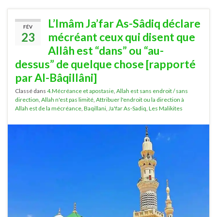
L’Imâm Ja’far As-Sâdiq déclare
FÉV
23
mécréant ceux qui disent que
Allâh est “dans” ou “au-
dessus” de quelque chose [rapporté
par Al-Bâqillâni]
Classé dans
4.Mécréance et apostasie
,
Allah est sans endroit / sans
direction
,
Allah n'est pas limité
,
Attribuer l'endroit ou la direction à
Allah est de la mécréance
,
Baqillani
,
Ja'far As-Sadiq
,
Les Malikites