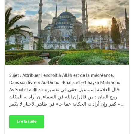
Sujet : Attribuer l’endroit à Allâh est de la mécréance.
Dans son livre « Ad-Dînou l-Khâlis » Le Chaykh Mahmoûd
As-Soubki a dit : « قال العلامة إسماعيل حقي في تفسيره
روح البيان : من قال إن الله في السماء إن أراد به المكان
كفر وإن أراد به الحكاية عما جاء في ظاهر الأخبار لا يكفر » …
Lire la suite