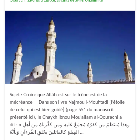
Qourachi
,
Savants d'Egypte
,
Savants de Syrie
,
Unanimité
Sujet : Croire que Allâh est sur le trône est de la
mécréance Dans son livre Najmou l-Mouhtadi [l’étoile
de celui qui est bien guidé] (page 551 du manuscrit
présenté ici), le Chaykh Ibnou Mou’allam al-Qourachi a
dit : « وهذا مُنتَظمٌ مَن كفرُهُ مُجمَعٌ عَليهِ ومَن كفَّرناهُ مِن أهلِ
القِبلةِ كالقائلينَ بِخَلقِ القُرءآنِ وَبأنَّهُ …