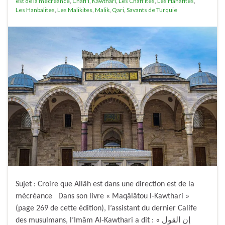
est de la mécréance
,
Chafi'i
,
Kawthari
,
Les Chafi'ites
,
Les Hanafites
,
Les Hanbalites
,
Les Malikites
,
Malik
,
Qari
,
Savants de Turquie
Sujet : Croire que Allâh est dans une direction est de la
mécréance Dans son livre « Maqâlâtou l-Kawthari »
(page 269 de cette édition), l’assistant du dernier Calife
des musulmans, l’Imâm Al-Kawthari a dit : « إن القول