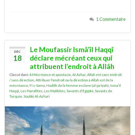
1 Commentaire
Le Moufassir Ismâ’îl Haqqî
DÉC
18
déclare mécréant ceux qui
attribuent l’endroit à Allâh
Classé dans
4.Mécréance et apostasie
,
Al Azhar
,
Allah est sans endroit
/ sans direction
,
Attribuer l'endroit ou la direction à Allah est de la
mécréance
,
Fi s-Sama
,
Hadith de la femme esclave (al-jariyah)
,
Isma'il
Haqqi
,
Les Hanafites
,
Les Malikites
,
Savants d'Egypte
,
Savants de
Turquie
,
Soubki Al-Azhari