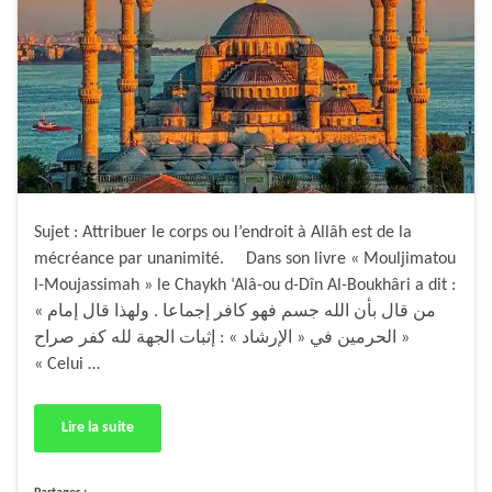
Sujet : Attribuer le corps ou l’endroit à Allâh est de la
mécréance par unanimité. Dans son livre « Mouljimatou
l-Moujassimah » le Chaykh ‘Alâ-ou d-Dîn Al-Boukhâri a dit :
« من قال بأن الله جسم فهو كافر إجماعا . ولهذا قال إمام
الحرمين في « الإرشاد » : إثبات الجهة لله كفر صراح »
« Celui …
Lire la suite