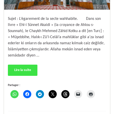
Sujet : L’égarement de la secte wahhabite. Dans son
livre « Ehl-i Sünnet Akaidi » (la croyance de Ahlou s-
Sounnah), le Chaykh Mehmed Zâhid Kotku a dit [en Turc] :
« Müşebbihe, Halık-ı Zü’l-Celâl’a mahlûklar gibi a’za isnad
ederler ki onların da arkasında namaz kılmak caiz değildir,
İslâmiyetten çıkmışlardır. Allaha mekân isnad eden veya
semâdadır diyen …
Lire la suite
Partager :