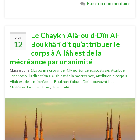
Faire un commentaire
Le Chaykh ‘Alâ-ou d-Dîn Al-
JAN
12
Boukhâri dit qu’attribuer le
corps à Allâh est de la
mécréance par unanimité
Classé dans
1.La bonne croyance
,
4.Mécréance et apostasie
,
Attribuer
l'endroit ou la direction à Allah est de la mécréance
,
Attribuer le corps à
Allah est de la mécréance
,
Boukhari ('ala ad-Din)
,
Jouwayni
,
Les
Chafi'ites
,
Les Hanafites
,
Unanimité