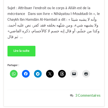
Sujet : Attribuer l’endroit ou le corps à Allâh est de la
mécréance Dans son livre « Nihâyatou l-Moubtadi-în », le
Chaykh Ibn Hamdân Al-Hambali a dit : « وأنه لا يشبه شيئا
ولا يشبهه شيء، ومن شبَّهه بخلقه فقد كفر، نص عليه أحمد،
وكذا من جسَّم، أو قال إنه جسم لا كالأجسام، ذكره القاضي»
ثم قال …
Lire la suite
Partager :
3 Commentaires