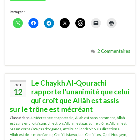
Partager :
2 Commentaires
Le Chaykh Al-Qourachi
OCT
12
rapporte l’unanimité que celui
qui croit que Allâh est assis
sur le trône est mécréant
Classé dans
4.Mécréance et apostasie
,
Allah est sans comment
,
Allah
est sans endroit / sans direction
,
Allah n'est pas sur le trône
,
Allah n'est
pas un corps / n'a pas d'organes
,
Attribuer l'endroit ou la direction à
Allah est de la mécréance
,
Chafi'i
,
Istawa
,
Les Chafi'ites
,
Qadi Houçayn
,