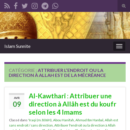
Tog
sear
Search for:
for
Islam Sunnite
Togg
navig
CATÉGORIE :
ATTRIBUER L’ENDROIT OU LA
DIRECTION À ALLAH EST DE LA MÉCRÉANCE
Al-Kawthari : Attribuer une
AVR
09
direction à Allâh est du koufr
selon les 4 Imams
Classé dans
'Iraqi (m.806H)
,
Abou Hanifah
,
Ahmad Ibn Hanbal
,
Allah est
sans endroit / sans direction
,
Attribuer l'endroit ou la direction à Allah