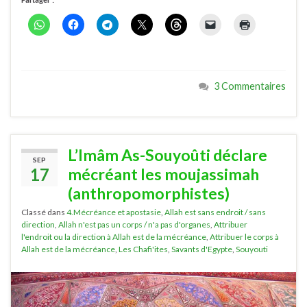
Partager :
3 Commentaires
L’Imâm As-Souyoûti déclare
SEP
17
mécréant les moujassimah
(anthropomorphistes)
Classé dans
4.Mécréance et apostasie
,
Allah est sans endroit / sans
direction
,
Allah n'est pas un corps / n'a pas d'organes
,
Attribuer
l'endroit ou la direction à Allah est de la mécréance
,
Attribuer le corps à
Allah est de la mécréance
,
Les Chafi'ites
,
Savants d'Egypte
,
Souyouti