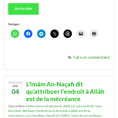
Lire la suite
Partager :
Faire un commentaire
L’Imâm An-Naçafi dit
JUIL
04
qu’attribuer l’endroit à Allâh
est de la mécréance
Classé dans
4.Mécréance et apostasie
,
Allah est sans endroit / sans
direction
,
Attribuer l'endroit ou la direction à Allah est de la
mécréance
,
Les Hanafites
,
Naçafi (m.508H)
,
Tafsir du verset {layça