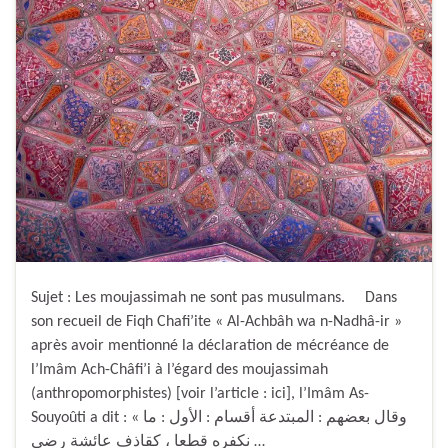
Sujet : Les moujassimah ne sont pas musulmans. Dans
son recueil de Fiqh Chafi’ite « Al-Achbâh wa n-Nadhâ-ir »
après avoir mentionné la déclaration de mécréance de
l’Imâm Ach-Châfi’i à l’égard des moujassimah
(anthropomorphistes) [voir l’article : ici], l’Imâm As-
Souyoûti a dit : « وقال بعضهم : المبتدعة أقسام : الأول : ما
نكفره قطعا ، كقاذف عائشة رضي …