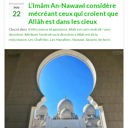
L’Imâm An-Nawawi considère
MAI
22
mécréant ceux qui croient que
Allâh est dans les cieux
Classé dans
4.Mécréance et apostasie
,
Allah est sans endroit / sans
direction
,
Attribuer l'endroit ou la direction à Allah est de la
mécréance
,
Les Chafi'ites
,
Les Hanafites
,
Nawawi
,
Savants de Syrie