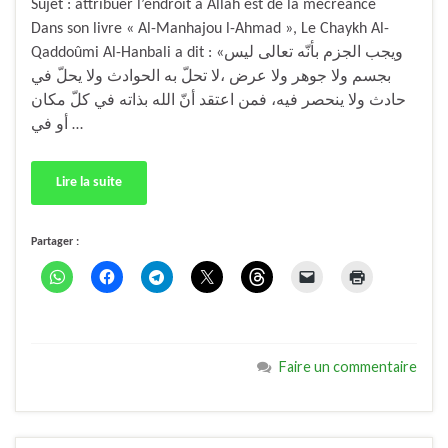
Sujet : attribuer l’endroit à Allâh est de la mécréance
Dans son livre « Al-Manhajou l-Ahmad », Le Chaykh Al-
Qaddoûmi Al-Hanbali a dit : «ويجب الجزم بأنّه تعالى ليس
بجسم ولا جوهر ولا عرض ،لا تحلّ به الحوادث ولا يحلّ في
حادث ولا ينحصر فيه، فمن اعتقد أنّ الله بذاته في كلّ مكان
أو في …
Lire la suite
Partager :
Faire un commentaire