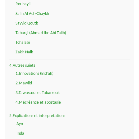
Rouhayli
Salih Al Ach-Chaykh
Sayyid Qoutb
Tabarçi (Ahmad Ibn Abi Talib)
Tchalabi
Zakir Naik
4.Autres sujets
1.Innovations (Bid'ah)
2.Mawlid
3.Tawassoul et Tabarrouk
4.Mécréance et apostasie
5.Explications et interpretations
'Ayn
'Inda