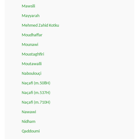
Mawsili
Mayyarah
Mehmed Zahid Kotku
Moudhaffar
Mounawi
Moustaghfiri
Moutawalli
Naboulouçi
Naçafi (m.508H)
Naçafi (m.537H)
Naçafi (m.710H)
Nawawi
Nidham
Qaddoumi