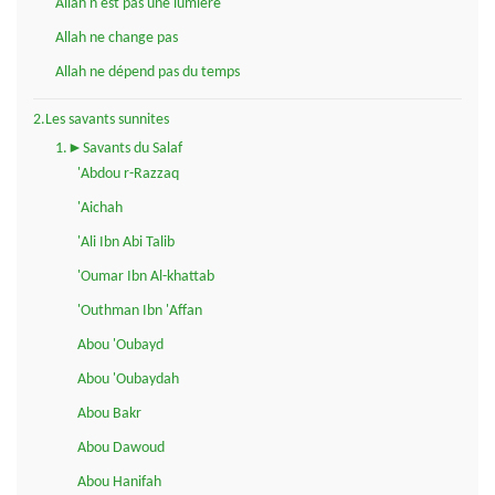
Allah n'est pas une lumière
Allah ne change pas
Allah ne dépend pas du temps
2.Les savants sunnites
1.►Savants du Salaf
'Abdou r-Razzaq
'Aichah
'Ali Ibn Abi Talib
'Oumar Ibn Al-khattab
'Outhman Ibn 'Affan
Abou 'Oubayd
Abou 'Oubaydah
Abou Bakr
Abou Dawoud
Abou Hanifah