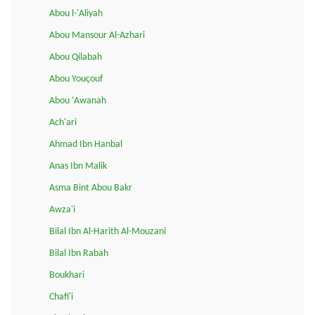
Abou l-'Aliyah
Abou Mansour Al-Azhari
Abou Qilabah
Abou Youçouf
Abou ‘Awanah
Ach'ari
Ahmad Ibn Hanbal
Anas Ibn Malik
Asma Bint Abou Bakr
Awza'i
Bilal Ibn Al-Harith Al-Mouzani
Bilal Ibn Rabah
Boukhari
Chafi'i