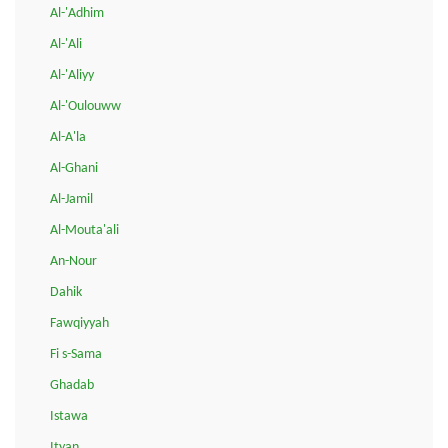
Al-'Adhim
Al-'Ali
Al-'Aliyy
Al-'Oulouww
Al-A'la
Al-Ghani
Al-Jamil
Al-Mouta'ali
An-Nour
Dahik
Fawqiyyah
Fi s-Sama
Ghadab
Istawa
Ityan