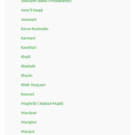
Isfarayini (Abou l-Moudhaffar)
Isma'il Haqqi
Jouwayni
Karan Koutoubo
Karmani
Kawthari
Khalil
Khattabi
Khazin
Khidr Houçayn
Kourani
Maghribi ('Abdoul-Majid)
Mardawi
Marighni
Marjani