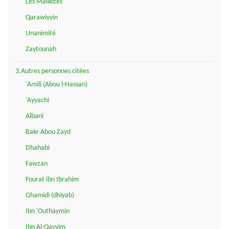
Les Malikites
Qarawiyyin
Unanimité
Zaytounah
3.Autres personnes citées
'Amili (Abou l-Hassan)
'Ayyachi
Albani
Bakr Abou Zayd
Dhahabi
Fawzan
Fourat ibn Ibrahim
Ghamidi (dhiyab)
Ibn 'Outhaymin
Ibn Al-Qayyim