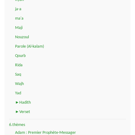
ja-a
ma'a
Maji
Nouzoul
Parole (Al-kalam)
Qourb
Rida
Saq
Wajh
Yad
►Hadith
►Verset
6.thèmes
Adam : Premier Prophète-Messager