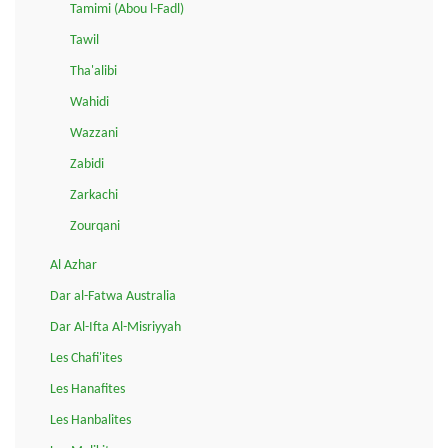
Tamimi (Abou l-Fadl)
Tawil
Tha'alibi
Wahidi
Wazzani
Zabidi
Zarkachi
Zourqani
Al Azhar
Dar al-Fatwa Australia
Dar Al-Ifta Al-Misriyyah
Les Chafi'ites
Les Hanafites
Les Hanbalites