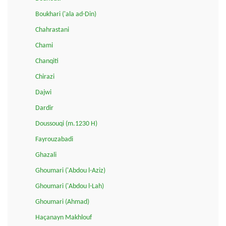
Boukhari ('ala ad-Din)
Chahrastani
Chami
Chanqiti
Chirazi
Dajwi
Dardir
Doussouqi (m.1230 H)
Fayrouzabadi
Ghazali
Ghoumari ('Abdou l-Aziz)
Ghoumari ('Abdou l-Lah)
Ghoumari (Ahmad)
Haçanayn Makhlouf