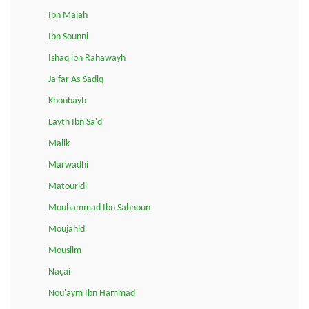
Ibn Majah
Ibn Sounni
Ishaq ibn Rahawayh
Ja'far As-Sadiq
Khoubayb
Layth Ibn Sa'd
Malik
Marwadhi
Matouridi
Mouhammad Ibn Sahnoun
Moujahid
Mouslim
Naçai
Nou'aym Ibn Hammad