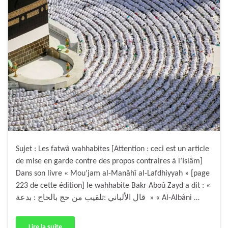
Sujet : Les fatwâ wahhabites [Attention : ceci est un article
de mise en garde contre des propos contraires à l’Islâm]
Dans son livre « Mou’jam al-Manâhî al-Lafdhiyyah » [page
223 de cette édition] le wahhabite Bakr Aboû Zayd a dit : «
قال الألباني :تلقيب من حج بالحاج : بدعة » « Al-Albâni …
Lire la suite