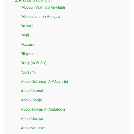
2.►Savants du Khalaf
'Abdou l-Wahhab An-Najdi
'AbdoulLah Ibn Houçayn
'Arouçi
'Ayni
'Azzami
'Illaych
'Iraqi (m.806H)
'Oulaymi
Abou 'Outhman Al-Maghribi
Abou Chamah
Abou Chouja'
Abou Hayyan Al-Andalouçi
Abou Madyan
Abou Nou'aym