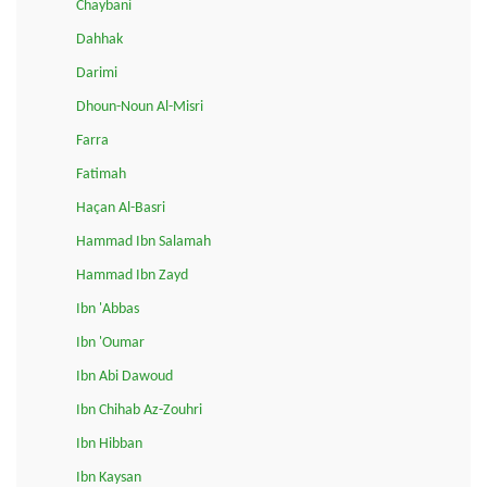
Chaybani
Dahhak
Darimi
Dhoun-Noun Al-Misri
Farra
Fatimah
Haçan Al-Basri
Hammad Ibn Salamah
Hammad Ibn Zayd
Ibn 'Abbas
Ibn 'Oumar
Ibn Abi Dawoud
Ibn Chihab Az-Zouhri
Ibn Hibban
Ibn Kaysan