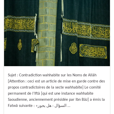
Sujet : Contradiction wahhabite sur les Noms de Allâh
[Attention : ceci est un article de mise en garde contre des
propos contradictoires de la secte wahhabite] Le comité
permanent de l’Iftâ [qui est une instance wahhabite
Saoudienne, anciennement présidée par Ibn Bâz] a émis la
Fatwâ suivante : «السؤال : هل يجوز …