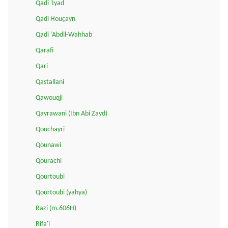
Qadi 'Iyad
Qadi Houçayn
Qadi ‘Abdil-Wahhab
Qarafi
Qari
Qastallani
Qawouqji
Qayrawani (Ibn Abi Zayd)
Qouchayri
Qounawi
Qourachi
Qourtoubi
Qourtoubi (yahya)
Razi (m.606H)
Rifa'i