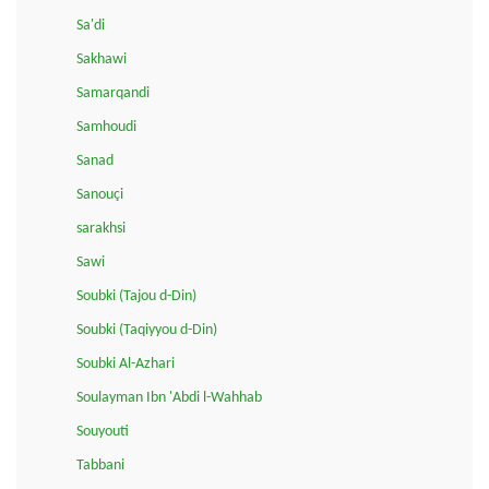
Sa'di
Sakhawi
Samarqandi
Samhoudi
Sanad
Sanouçi
sarakhsi
Sawi
Soubki (Tajou d-Din)
Soubki (Taqiyyou d-Din)
Soubki Al-Azhari
Soulayman Ibn 'Abdi l-Wahhab
Souyouti
Tabbani