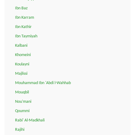
Ibn Baz
Ibn Karram
Ibn Kathir
Ibn Taymiyah
Kalbani
Khomeini
Koulayni
Majlissi
Mouhammad Ibn 'Abdi l-Wahhab
Mouqbil
Nou'mani
Qoummi
Rabi' Al-Madkhali
Rajihi