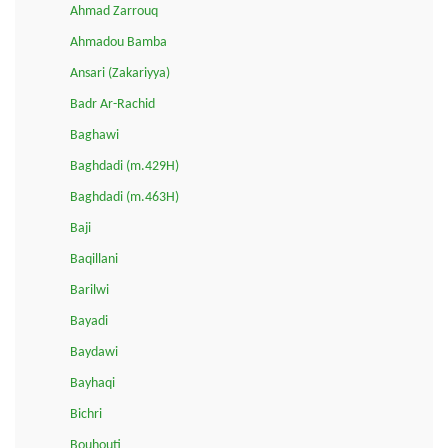
Ahmad Zarrouq
Ahmadou Bamba
Ansari (Zakariyya)
Badr Ar-Rachid
Baghawi
Baghdadi (m.429H)
Baghdadi (m.463H)
Baji
Baqillani
Barilwi
Bayadi
Baydawi
Bayhaqi
Bichri
Bouhouti