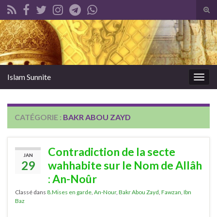
Tog
sear
Search for:
for
Islam Sunnite
Togg
navig
CATÉGORIE :
BAKR ABOU ZAYD
Contradiction de la secte
JAN
29
wahhabite sur le Nom de Allâh
: An-Noûr
Classé dans
8.Mises en garde
,
An-Nour
,
Bakr Abou Zayd
,
Fawzan
,
Ibn
Baz