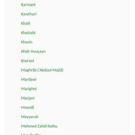
Karmani
Kawthari
Khalil
Khattabi
Khazin
Khidr Houçayn
Kourani
Maghribi ('Abdoul-Majid)
Mardawi
Marighni
Marjani
Mawsili
Mayyarah
Mehmed Zahid Kotku