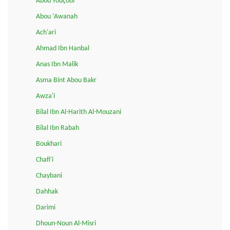
Abou Youçouf
Abou ‘Awanah
Ach'ari
Ahmad Ibn Hanbal
Anas Ibn Malik
Asma Bint Abou Bakr
Awza'i
Bilal Ibn Al-Harith Al-Mouzani
Bilal Ibn Rabah
Boukhari
Chafi'i
Chaybani
Dahhak
Darimi
Dhoun-Noun Al-Misri