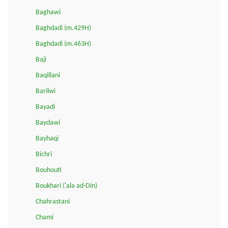
Baghawi
Baghdadi (m.429H)
Baghdadi (m.463H)
Baji
Baqillani
Barilwi
Bayadi
Baydawi
Bayhaqi
Bichri
Bouhouti
Boukhari ('ala ad-Din)
Chahrastani
Chami