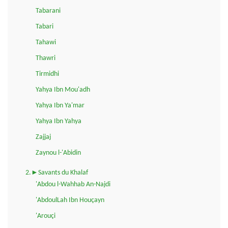
Tabarani
Tabari
Tahawi
Thawri
Tirmidhi
Yahya Ibn Mou'adh
Yahya Ibn Ya'mar
Yahya Ibn Yahya
Zajjaj
Zaynou l-'Abidin
2.►Savants du Khalaf
'Abdou l-Wahhab An-Najdi
'AbdoulLah Ibn Houçayn
'Arouçi