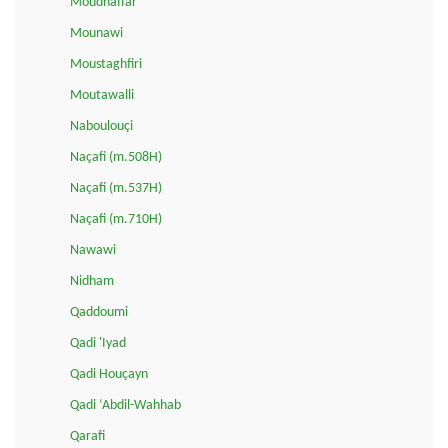
Moudhaffar
Mounawi
Moustaghfiri
Moutawalli
Naboulouçi
Naçafi (m.508H)
Naçafi (m.537H)
Naçafi (m.710H)
Nawawi
Nidham
Qaddoumi
Qadi 'Iyad
Qadi Houçayn
Qadi ‘Abdil-Wahhab
Qarafi