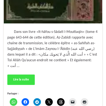
Dans son livre «It-hâfou s-Sâdati l-Mouttaqîn» (tome 4
page 643-644 de cette édition), Az-Zabîdi rapporte avec
chaîne de transmission, le célèbre épître « as-Sahîfah as-
Sajjâdiyyah » de L’Imâm Zaynou l-‘Âbidîn (رضي الله عنه)
dans lequel il a dit : «أنت الله الَّذي لا يَحويك مكان » « C’est
Toi Allâh Qu’aucun endroit ne contient » Et également:
« أنت …
Lire la suite
Partager :