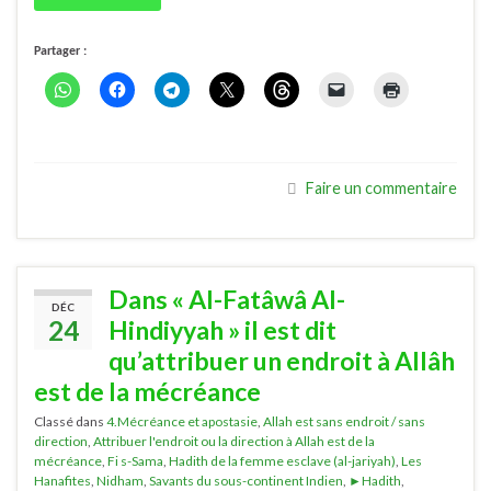
Partager :
Faire un commentaire
Dans « Al-Fatâwâ Al-
DÉC
24
Hindiyyah » il est dit
qu’attribuer un endroit à Allâh
est de la mécréance
Classé dans
4.Mécréance et apostasie
,
Allah est sans endroit / sans
direction
,
Attribuer l'endroit ou la direction à Allah est de la
mécréance
,
Fi s-Sama
,
Hadith de la femme esclave (al-jariyah)
,
Les
Hanafites
,
Nidham
,
Savants du sous-continent Indien
,
►Hadith
,