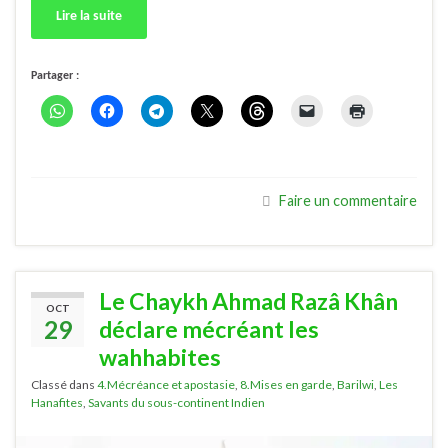
Lire la suite
Partager :
Faire un commentaire
Le Chaykh Ahmad Razâ Khân
OCT
29
déclare mécréant les
wahhabites
Classé dans
4.Mécréance et apostasie
,
8.Mises en garde
,
Barilwi
,
Les
Hanafites
,
Savants du sous-continent Indien