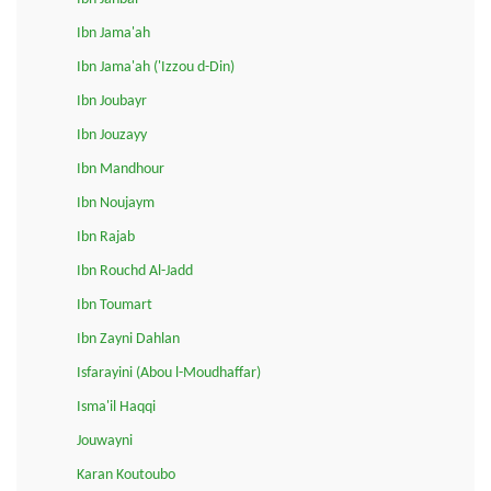
Ibn Jama'ah
Ibn Jama'ah ('Izzou d-Din)
Ibn Joubayr
Ibn Jouzayy
Ibn Mandhour
Ibn Noujaym
Ibn Rajab
Ibn Rouchd Al-Jadd
Ibn Toumart
Ibn Zayni Dahlan
Isfarayini (Abou l-Moudhaffar)
Isma'il Haqqi
Jouwayni
Karan Koutoubo