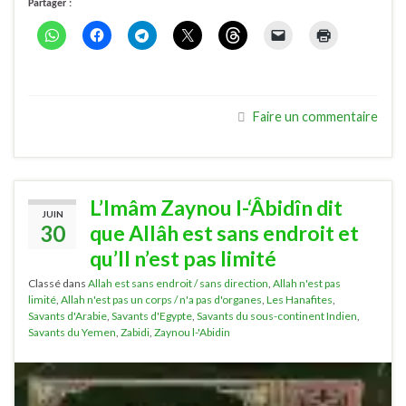
Partager :
Faire un commentaire
L’Imâm Zaynou l-‘Âbidîn dit
JUIN
30
que Allâh est sans endroit et
qu’Il n’est pas limité
Classé dans
Allah est sans endroit / sans direction
,
Allah n'est pas
limité
,
Allah n'est pas un corps / n'a pas d'organes
,
Les Hanafites
,
Savants d'Arabie
,
Savants d'Egypte
,
Savants du sous-continent Indien
,
Savants du Yemen
,
Zabidi
,
Zaynou l-'Abidin