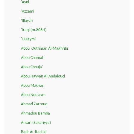
'Ayni
'Azzami
'Illaych
'Iraqi (m.806H)
'Oulaymi
Abou 'Outhman Al-Maghribi
Abou Chamah
Abou Chouja'
Abou Hayyan Al-Andalouçi
Abou Madyan
Abou Nou'aym
Ahmad Zarrouq
Ahmadou Bamba
Ansari (Zakariyya)
Badr Ar-Rachid