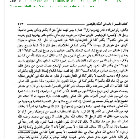
Classé dans
4.Mécréance et apostasie
,
Les Chafi'ites
,
Les Hanafites
,
Nawawi
,
Nidham
,
Savants du sous-continent Indien