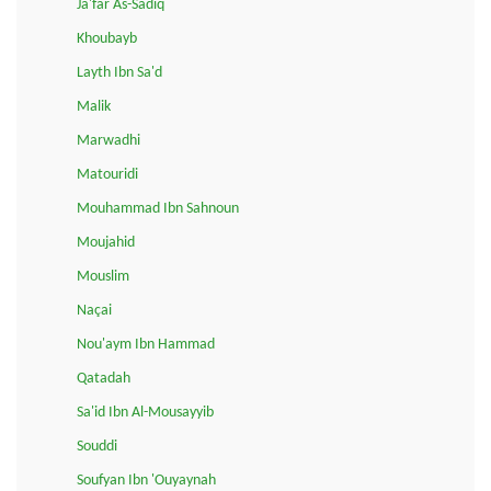
Ja'far As-Sadiq
Khoubayb
Layth Ibn Sa'd
Malik
Marwadhi
Matouridi
Mouhammad Ibn Sahnoun
Moujahid
Mouslim
Naçai
Nou'aym Ibn Hammad
Qatadah
Sa'id Ibn Al-Mousayyib
Souddi
Soufyan Ibn 'Ouyaynah