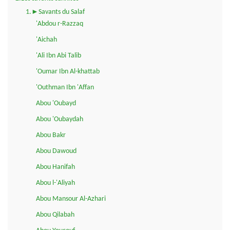
1.►Savants du Salaf
'Abdou r-Razzaq
'Aichah
'Ali Ibn Abi Talib
'Oumar Ibn Al-khattab
'Outhman Ibn 'Affan
Abou 'Oubayd
Abou 'Oubaydah
Abou Bakr
Abou Dawoud
Abou Hanifah
Abou l-'Aliyah
Abou Mansour Al-Azhari
Abou Qilabah