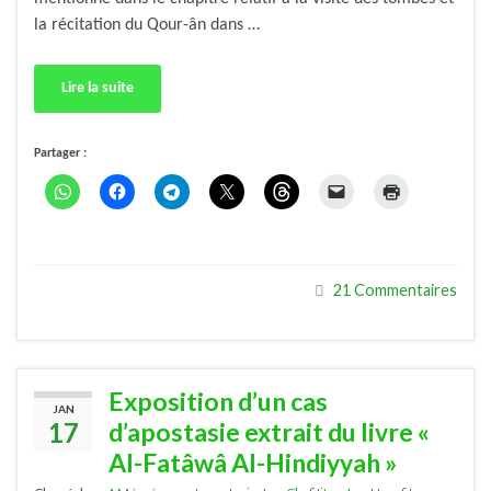
la récitation du Qour-ân dans …
Lire la suite
Partager :
21 Commentaires
Exposition d’un cas
JAN
17
d’apostasie extrait du livre «
Al-Fatâwâ Al-Hindiyyah »