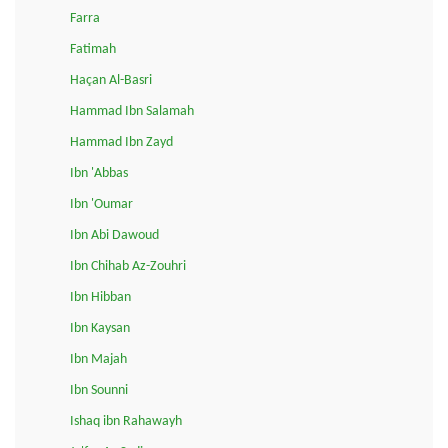
Farra
Fatimah
Haçan Al-Basri
Hammad Ibn Salamah
Hammad Ibn Zayd
Ibn 'Abbas
Ibn 'Oumar
Ibn Abi Dawoud
Ibn Chihab Az-Zouhri
Ibn Hibban
Ibn Kaysan
Ibn Majah
Ibn Sounni
Ishaq ibn Rahawayh