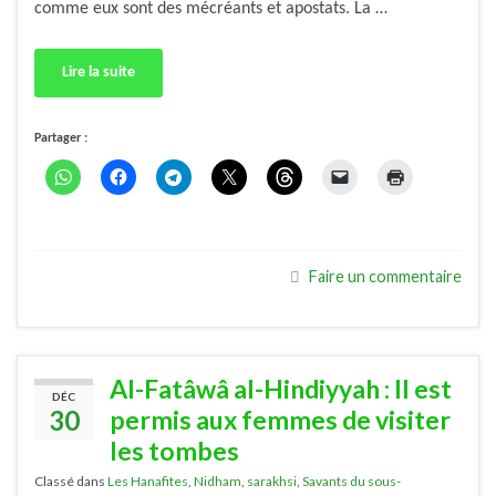
comme eux sont des mécréants et apostats. La …
Lire la suite
Partager :
Faire un commentaire
Al-Fatâwâ al-Hindiyyah : Il est
DÉC
30
permis aux femmes de visiter
les tombes
Classé dans
Les Hanafites
,
Nidham
,
sarakhsi
,
Savants du sous-