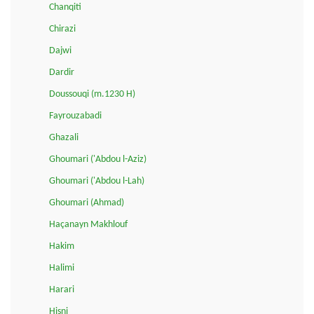
Chanqiti
Chirazi
Dajwi
Dardir
Doussouqi (m.1230 H)
Fayrouzabadi
Ghazali
Ghoumari ('Abdou l-Aziz)
Ghoumari ('Abdou l-Lah)
Ghoumari (Ahmad)
Haçanayn Makhlouf
Hakim
Halimi
Harari
Hisni