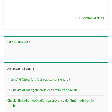
3 Commentaires
ISLAM SUNNITE
ARTICLES RÉCENTS
Imâm Al-Mâtourîdi : Allâh existe sans endroit
Le Chaykh Al-Mârighni parle des attributs de Allâh
Chaykh Ibn ‘Allân As-Siddîqi : La croyance de l’Imâm Ahmad Ibn
Hanbal