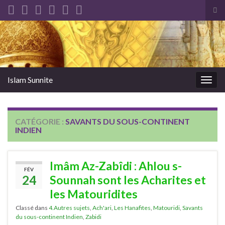
Tog
sea
Search for:
for
Islam Sunnite
Togg
navig
CATÉGORIE :
SAVANTS DU SOUS-CONTINENT
INDIEN
Imâm Az-Zabîdi : Ahlou s-
FÉV
24
Sounnah sont les Acharites et
les Matouridites
Classé dans
4.Autres sujets
,
Ach'ari
,
Les Hanafites
,
Matouridi
,
Savants
du sous-continent Indien
,
Zabidi