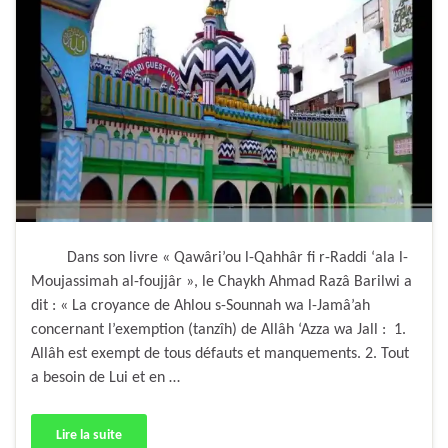
Dans son livre « Qawâri’ou l-Qahhâr fi r-Raddi ‘ala l-
Moujassimah al-foujjâr », le Chaykh Ahmad Razâ Barilwi a
dit : « La croyance de Ahlou s-Sounnah wa l-Jamâ’ah
concernant l’exemption (tanzîh) de Allâh ‘Azza wa Jall : 1.
Allâh est exempt de tous défauts et manquements. 2. Tout
a besoin de Lui et en …
Lire la suite