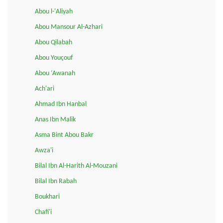
Abou l-'Aliyah
Abou Mansour Al-Azhari
Abou Qilabah
Abou Youçouf
Abou ‘Awanah
Ach'ari
Ahmad Ibn Hanbal
Anas Ibn Malik
Asma Bint Abou Bakr
Awza'i
Bilal Ibn Al-Harith Al-Mouzani
Bilal Ibn Rabah
Boukhari
Chafi'i