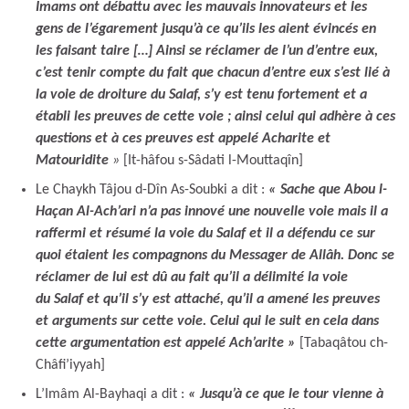
Imams ont débattu avec les mauvais innovateurs et les
gens de l’égarement jusqu’à ce qu’ils les aient évincés en
les faisant taire […] Ainsi se réclamer de l’un d’entre eux,
c’est tenir compte du fait que chacun d’entre eux s’est lié à
la voie de droiture du Salaf, s’y est tenu fortement et a
établi les preuves de cette voie ; ainsi celui qui adhère à ces
questions et à ces preuves est appelé Acharite et
Matouridite
»
[It-hâfou s-Sâdati l-Mouttaqîn]
Le Chaykh Tâjou d-Dîn As-Soubki a dit :
« Sache que Abou l-
Haçan Al-Ach’ari n’a pas innové une nouvelle voie mais il a
raffermi et résumé la voie du Salaf et il a défendu ce sur
quoi étaient les compagnons du Messager de Allâh. Donc se
réclamer de lui est dû au fait qu’il a délimité la voie
du Salaf et qu’il s’y est attaché, qu’il a amené les preuves
et arguments sur cette voie. Celui qui le suit en cela dans
cette argumentation est appelé Ach’arite »
[Tabaqâtou ch-
Châfi’iyyah]
L’Imâm Al-Bayhaqi a dit :
« Jusqu’à ce que le tour vienne à