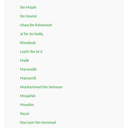
Ibn Majah
Ibn Sounni
Ishaq ibn Rahawayh
Ja'far As-Sadiq
Khoubayb
Layth Ibn Sa'd
Malik
Marwadhi
Matouridi
Mouhammad Ibn Sahnoun
Moujahid
Mouslim
Naçai
Nou'aym Ibn Hammad