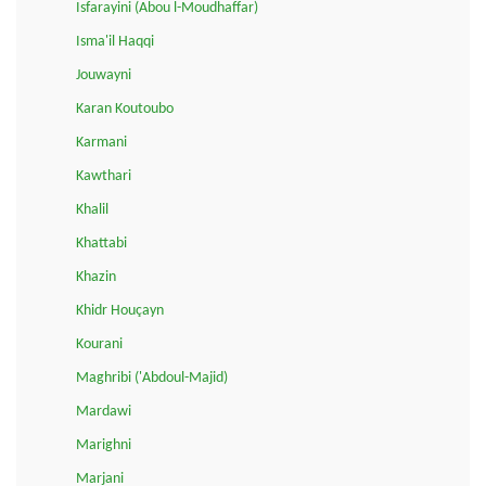
Isfarayini (Abou l-Moudhaffar)
Isma'il Haqqi
Jouwayni
Karan Koutoubo
Karmani
Kawthari
Khalil
Khattabi
Khazin
Khidr Houçayn
Kourani
Maghribi ('Abdoul-Majid)
Mardawi
Marighni
Marjani