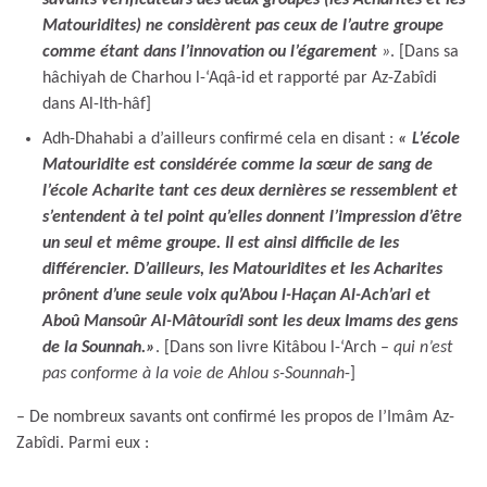
Matouridites) ne considèrent pas ceux de l’autre groupe
comme étant dans l’innovation ou l’égarement
»
. [Dans sa
hâchiyah de Charhou l-‘Aqâ-id et rapporté par Az-Zabîdi
dans Al-Ith-hâf]
Adh-Dhahabi a d’ailleurs confirmé cela en disant :
« L’école
Matouridite est considérée comme la sœur de sang de
l’école Acharite tant ces deux dernières se ressemblent et
s’entendent à tel point qu’elles donnent l’impression d’être
un seul et même groupe. Il est ainsi difficile de les
différencier. D’ailleurs, les Matouridites et les Acharites
prônent d’une seule voix qu’Abou l-Haçan Al-Ach’ari et
Aboû Mansoûr Al-Mâtourîdi sont les deux Imams des gens
de la Sounnah.»
. [Dans son livre Kitâbou l-‘Arch –
qui n’est
pas conforme à la voie de Ahlou s-Sounnah
-]
– De nombreux savants ont confirmé les propos de l’Imâm Az-
Zabîdi. Parmi eux :