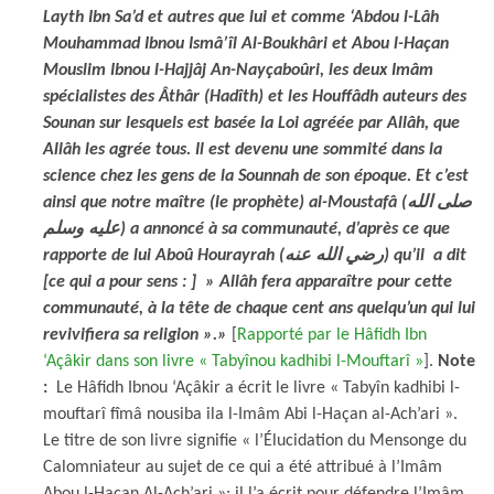
Layth Ibn Sa’d et autres que lui et comme ‘Abdou l-Lâh
Mouhammad Ibnou Ismâ’îl Al-Boukhâri et Abou l-Haçan
Mouslim Ibnou l-Hajjâj An-Nayçaboûri, les deux Imâm
spécialistes des Âthâr (Hadîth) et les Houffâdh auteurs des
Sounan sur lesquels est basée la Loi agréée par Allâh, que
Allâh les agrée tous. Il est devenu une sommité dans la
science chez les gens de la Sounnah de son époque. Et c’est
ainsi que notre maître (le prophète) al-Moustafâ (صلى الله
عليه وسلم) a annoncé à sa communauté, d’après ce que
rapporte de lui Aboû Hourayrah (رضي الله عنه) qu’il a dit
[ce qui a pour sens : ] » Allâh fera apparaître pour cette
communauté, à la tête de chaque cent ans quelqu’un qui lui
revivifiera sa religion ».»
[
Rapporté par le Hâfidh Ibn
‘Açâkir dans son livre « Tabyînou kadhibi l-Mouftarî »
].
Note
:
Le Hâfidh Ibnou ‘Açâkir a écrit le livre « Tabyîn kadhibi l-
mouftarî fîmâ nousiba ila l-Imâm Abi l-Haçan al-Ach’ari ».
Le titre de son livre signifie « l’Élucidation du Mensonge du
Calomniateur au sujet de ce qui a été attribué à l’Imâm
Abou l-Haçan Al-Ach’ari »; il l’a écrit pour défendre l’Imâm