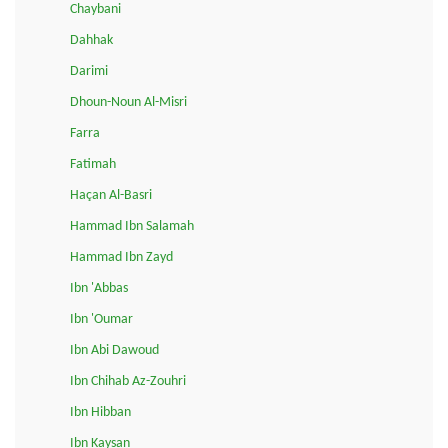
Chaybani
Dahhak
Darimi
Dhoun-Noun Al-Misri
Farra
Fatimah
Haçan Al-Basri
Hammad Ibn Salamah
Hammad Ibn Zayd
Ibn 'Abbas
Ibn 'Oumar
Ibn Abi Dawoud
Ibn Chihab Az-Zouhri
Ibn Hibban
Ibn Kaysan