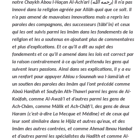
notre Chaykh Abou l-Haçan Al-Ach’ari (رحمه الله) Il n’a pas
innové dans la religion agréée par Allâh quoi que ce soit. Il
n’a pas amené de mauvaises innovations mais a repris les
paroles des compagnons, des successeurs (tâbi’în) et ceux
qui les ont suivis parmi les Imâm dans les fondements de la
religion et les a soutenus en ajoutant plus de commentaires
et plus d’explications. Et ce qu’il a dit au sujet des
fondements et ce qu’il a amené dans les lois est correct par
la raison contrairement à ce qu’ont prétendu les gens qui
suivent leurs passions. Ainsi dans ses explications, il y a eu
un renfort pour appuyer Ahlou s-Sounnah wa l-Jamâ’ah et
un soutien des paroles des Imâm qui l’ont précédé comme
Aboû Hanîfah et Soufyân Ath-Thawri parmi les gens de Al-
Koûfah, comme Al-Awzâ’i et d’autres parmi les gens de
Ach-Châm, comme Mâlik et Ach-Châfi’i, des gens de deux
Haram (c’est-à-dire La Mecque et Médine) et de ceux qui
leur sont similaire dans le Hijâz et autres qu’eux, et des
Imâm des autres contrées, et comme Ahmad Ibnou Hanbal
et d’autres parmi les spécialistes du Hadîth et comme Al-