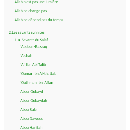
Allah n'est pas une lumière
Allah ne change pas
Allah ne dépend pas du temps
2.Les savants sunnites
1.►Savants du Salaf
'Abdou r-Razzaq
'Aichah
'Ali Ibn Abi Talib
'Oumar Ibn Al-khattab
'Outhman Ibn 'Affan
Abou 'Oubayd
Abou 'Oubaydah
Abou Bakr
Abou Dawoud
Abou Hanifah