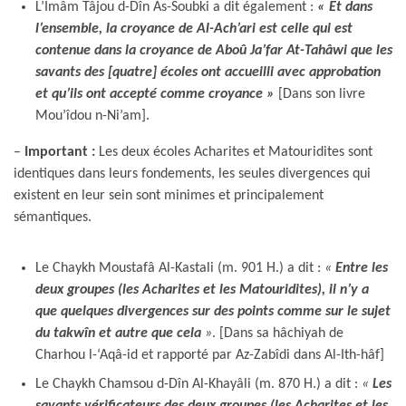
L’Imâm Tâjou d-Dîn As-Soubki a dit également :
« Et dans
l’ensemble, la croyance de Al-Ach’ari est celle qui est
contenue dans la croyance de Aboû Ja’far At-Tahâwi que les
savants des [quatre] écoles ont accueilli avec approbation
et qu’ils ont accepté comme croyance »
[Dans son livre
Mou’îdou n-Ni’am].
–
Important :
Les deux écoles Acharites et Matouridites sont
identiques dans leurs fondements, les seules divergences qui
existent en leur sein sont minimes et principalement
sémantiques.
Le Chaykh Moustafâ Al-Kastali (m. 901 H.) a dit :
«
Entre les
deux groupes (les Acharites et les Matouridites), il n’y a
que quelques divergences sur des points comme sur le sujet
du takwîn et autre que cela
»
. [Dans sa hâchiyah de
Charhou l-‘Aqâ-id et rapporté par Az-Zabîdi dans Al-Ith-hâf]
Le Chaykh Chamsou d-Dîn Al-Khayâli (m. 870 H.) a dit :
«
Les
savants vérificateurs des deux groupes (les Acharites et les