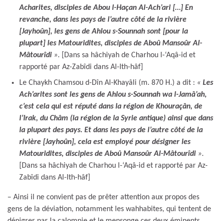
Acharites, disciples de Abou l-Haçan Al-Ach’ari […] En
revanche, dans les pays de l’autre côté de la rivière
[Jayhoûn], les gens de Ahlou s-Sounnah sont [pour la
plupart] les Matouridites, disciples de Aboû Mansoûr Al-
Mâtourîdi
»
. [Dans sa hâchiyah de Charhou l-‘Aqâ-id et
rapporté par Az-Zabîdi dans Al-Ith-hâf]
Le Chaykh Chamsou d-Dîn Al-Khayâli (m. 870 H.) a dit :
«
Les
Ach’arites sont les gens de Ahlou s-Sounnah wa l-Jamâ’ah,
c’est cela qui est réputé dans la région de Khouraçân, de
l’Irak, du Châm (la région de la Syrie antique) ainsi que dans
la plupart des pays. Et dans les pays de l’autre côté de la
rivière [Jayhoûn], cela est employé pour désigner les
Matouridites, disciples de Aboû Mansoûr Al-Mâtourîdi
»
.
[Dans sa hâchiyah de Charhou l-‘Aqâ-id et rapporté par Az-
Zabîdi dans Al-Ith-hâf]
– Ainsi il ne convient pas de prêter attention aux propos des
gens de la déviation, notamment les wahhabites, qui tentent de
dénigrer par la calomnie et le mensonge ces deux éminents