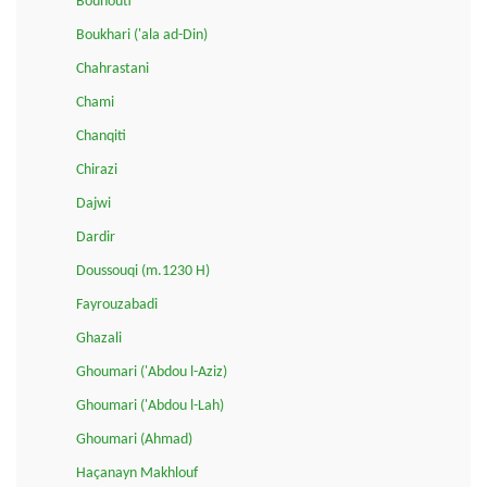
Bouhouti
Boukhari ('ala ad-Din)
Chahrastani
Chami
Chanqiti
Chirazi
Dajwi
Dardir
Doussouqi (m.1230 H)
Fayrouzabadi
Ghazali
Ghoumari ('Abdou l-Aziz)
Ghoumari ('Abdou l-Lah)
Ghoumari (Ahmad)
Haçanayn Makhlouf