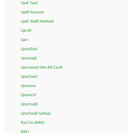
Qadi 'Iyad
Qadi Houçayn
Qadi ‘Abdil-Wahhab
Qarafi
Qari
Qastallani
Qawouqji
Qayrawani (Ibn Abi Zayd)
Qouchayri
Qounawi
Qourachi
Qourtoubi
Qourtoubi (yahya)
Razi (m.606H)
Rifa'i