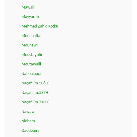
Mawsili
Mayyarah
Mehmed Zahid Kotku
Moudhaffar
Mounawi
Moustaghfiri
Moutawalli
Naboulouçi
Naçafi (m.508H)
Naçafi (m.537H)
Naçafi (m.710H)
Nawawi
Nidham
Qaddoumi