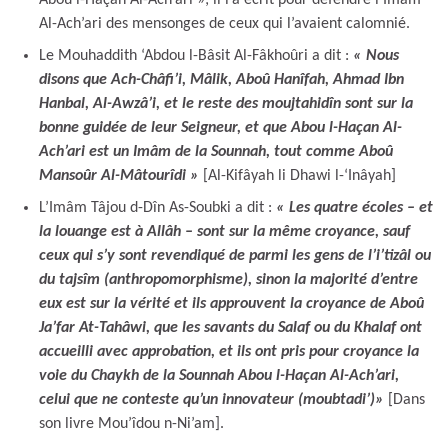
Al-Ach’ari des mensonges de ceux qui l’avaient calomnié.
Le Mouhaddith ‘Abdou l-Bâsit Al-Fâkhoûri a dit :
« Nous
disons que Ach-Châfi’i, Mâlik, Aboû Hanîfah, Ahmad Ibn
Hanbal, Al-Awzâ’i, et le reste des moujtahidîn sont sur la
bonne guidée de leur Seigneur, et que Abou l-Haçan Al-
Ach’ari est un Imâm de la Sounnah, tout comme Aboû
Mansoûr Al-Mâtourîdi »
[Al-Kifâyah li Dhawi l-‘Inâyah]
L’Imâm Tâjou d-Dîn As-Soubki a dit :
« Les quatre écoles – et
la louange est à Allâh – sont sur la même croyance, sauf
ceux qui s’y sont revendiqué de parmi les gens de l’i’tizâl ou
du tajsîm (anthropomorphisme), sinon la majorité d’entre
eux est sur la vérité et ils approuvent la croyance de Aboû
Ja’far At-Tahâwi, que les savants du Salaf ou du Khalaf ont
accueilli avec approbation, et ils ont pris pour croyance la
voie du Chaykh de la Sounnah Abou l-Haçan Al-Ach’ari,
celui que ne conteste qu’un innovateur (moubtadi’)»
[Dans
son livre Mou’îdou n-Ni’am].