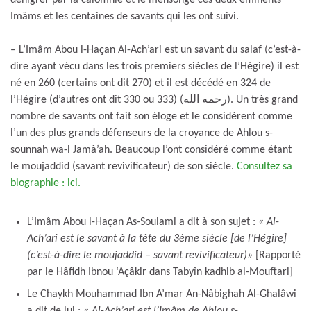
Imâms et les centaines de savants qui les ont suivi.
– L’Imâm Abou l-Haçan Al-Ach’ari est un savant du salaf (c’est-à-
dire ayant vécu dans les trois premiers siècles de l’Hégire) il est
né en 260 (certains ont dit 270) et il est décédé en 324 de
l’Hégire (d’autres ont dit 330 ou 333) (رحمه الله). Un très grand
nombre de savants ont fait son éloge et le considèrent comme
l’un des plus grands défenseurs de la croyance de Ahlou s-
sounnah wa-l Jamâ’ah. Beaucoup l’ont considéré comme étant
le moujaddid (savant revivificateur) de son siècle.
Consultez sa
biographie : ici.
L’Imâm Abou l-Haçan As-Soulami a dit à son sujet :
« Al-
Ach’ari est le savant à la tête du 3ème siècle [de l’Hégire]
(c’est-à-dire le moujaddid – savant revivificateur)
»
[Rapporté
par le Hâfidh Ibnou ‘Açâkir dans Tabyîn kadhib al-Mouftari]
Le Chaykh Mouhammad Ibn A’mar An-Nâbighah Al-Ghalâwi
a dit de lui :
« Al-Ach’ari est l’Imâm de Ahlou s-