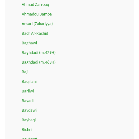
Ahmad Zarrouq
Ahmadou Bamba
Ansari (Zakariyya)
Badr Ar-Rachid
Baghawi
Baghdadi (m.429H)
Baghdadi (m.463H)
Baji
Baqillani
Barilwi
Bayadi
Baydawi
Bayhaqi
Bichri