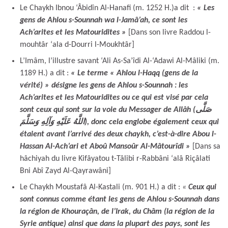
Le Chaykh Ibnou ‘Âbidîn Al-Hanafi (m. 1252 H.)a dit :
« Les
gens de Ahlou s-Sounnah wa l-Jamâ’ah, ce sont les
Ach’arites et les Matouridites »
[Dans son livre Raddou l-
mouhtâr ‘ala d-Dourri l-Moukhtâr]
L’Imâm, l’illustre savant ‘Ali As-Sa’îdi Al-‘Adawi Al-Mâliki (m.
1189 H.) a dit :
« Le terme « Ahlou l-Haqq (gens de la
vérité) » désigne les gens de Ahlou s-Sounnah : les
Ach’arites et les Matouridites ou ce qui est visé par cela
sont ceux qui sont sur la voie du Messager de Allâh (صَلَّى
اللَّهُ عَلَيْهِ وَآلِهِ وَسَلَّمَ), donc cela englobe également ceux qui
étaient avant l’arrivé des deux chaykh, c’est-à-dire Abou l-
Hassan Al-Ach’ari et Aboû Mansoûr Al-Mâtourîdi »
[Dans sa
hâchiyah du livre Kifâyatou t-Tâlibi r-Rabbâni ‘alâ Riçâlati
Bni Abî Zayd Al-Qayrawâni]
Le Chaykh Moustafâ Al-Kastali (m. 901 H.) a dit :
«
Ceux qui
sont connus comme étant les gens de Ahlou s-Sounnah dans
la région de Khouraçân, de l’Irak, du Châm (la région de la
Syrie antique) ainsi que dans la plupart des pays, sont les