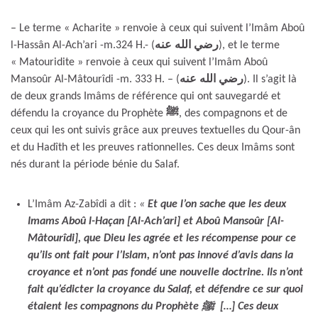
– Le terme « Acharite » renvoie à ceux qui suivent l’Imâm Aboû
l-Hassân Al-Ach’ari -m.324 H.- (
رضي الله عنه
), et le terme
« Matouridite » renvoie à ceux qui suivent l’Imâm Aboû
Mansoûr Al-Mâtourîdi -m. 333 H. – (
رضي الله عنه
). Il s’agit là
de deux grands Imâms de référence qui ont sauvegardé et
défendu la croyance du Prophète
ﷺ
, des compagnons et de
ceux qui les ont suivis grâce aux preuves textuelles du Qour-ân
et du Hadîth et les preuves rationnelles. Ces deux Imâms sont
nés durant la période bénie du Salaf.
L’Imâm Az-Zabîdi a dit :
«
Et que l’on sache que les deux
Imams Aboû l-Haçan [Al-Ach’ari] et Aboû Mansoûr [Al-
Mâtourîdi], que Dieu les agrée et les récompense pour ce
qu’ils ont fait pour l’Islam, n’ont pas innové d’avis dans la
croyance et n’ont pas fondé une nouvelle doctrine. Ils n’ont
fait qu’édicter la croyance du Salaf, et défendre ce sur quoi
étaient les compagnons du Prophète ﷺ […] Ces deux