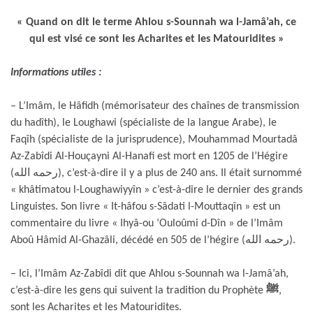
« Quand on dit le terme Ahlou s-Sounnah wa l-Jamâ’ah, ce
qui est visé ce sont les Acharites et les Matouridites »
Informations utiles :
– L’Imâm, le Hâfidh (mémorisateur des chaînes de transmission
du hadîth), le Loughawi (spécialiste de la langue Arabe), le
Faqîh (spécialiste de la jurisprudence), Mouhammad Mourtadâ
Az-Zabîdi Al-Houçayni Al-Hanafi est mort en 1205 de l’Hégire
(رحمه الله), c’est-à-dire il y a plus de 240 ans. Il était surnommé
« khâtimatou l-Loughawiyyîn » c’est-à-dire le dernier des grands
Linguistes. Son livre « It-hâfou s-Sâdati l-Mouttaqîn » est un
commentaire du livre « Ihyâ-ou ‘Ouloûmi d-Dîn » de l’Imâm
Aboû Hâmid Al-Ghazâli, décédé en 505 de l’hégire (رحمه الله).
– Ici, l’Imâm Az-Zabîdi dit que Ahlou s-Sounnah wa l-Jamâ’ah,
c’est-à-dire les gens qui suivent la tradition du Prophète
ﷺ
,
sont les Acharites et les Matouridites.