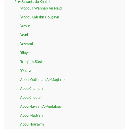
2.►Savants du Khalaf
'Abdou l-Wahhab An-Najdi
'AbdoulLah Ibn Houçayn
'Arouçi
'Ayni
'Azzami
'Illaych
'Iraqi (m.806H)
'Oulaymi
Abou 'Outhman Al-Maghribi
Abou Chamah
Abou Chouja'
Abou Hayyan Al-Andalouçi
Abou Madyan
Abou Nou'aym