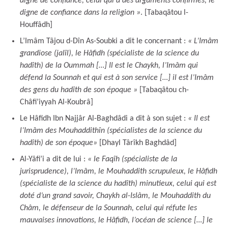
digne de confiance, celui qui a des arguments confirmés, le
digne de confiance dans la religion
»
. [Tabaqâtou l-
Houffâdh]
L’Imâm Tâjou d-Dîn As-Soubki a dit le concernant :
« L’Imâm
grandiose (jalîl), le Hâfidh (spécialiste de la science du
hadîth) de la Oummah […] Il est le Chaykh, l’Imâm qui
défend la Sounnah et qui est à son service […] il est l’Imâm
des gens du hadîth de son époque »
[Tabaqâtou ch-
Châfi’iyyah Al-Koubrâ]
Le Hâfidh Ibn Najjâr Al-Baghdâdi a dit à son sujet :
« Il est
l’Imâm des Mouhaddithîn (spécialistes de la science du
hadîth) de son époque»
[Dhayl Târîkh Baghdâd]
Al-Yâfi’i a dit de lui :
« le Faqîh (spécialiste de la
jurisprudence), l’Imâm, le Mouhaddith scrupuleux, le Hâfidh
(spécialiste de la science du hadîth) minutieux, celui qui est
doté d’un grand savoir, Chaykh al-Islâm, le Mouhaddith du
Châm, le défenseur de la Sounnah, celui qui réfute les
mauvaises innovations, le Hâfidh, l’océan de science […] le