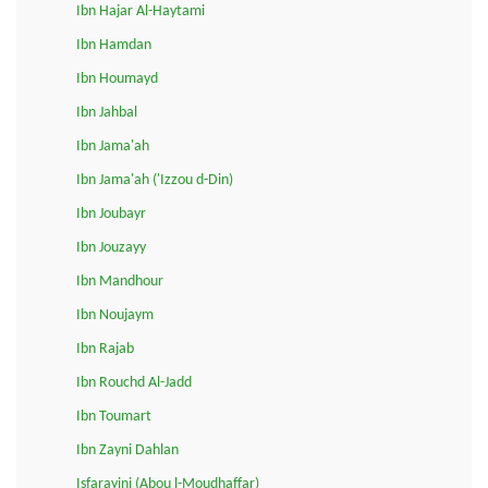
Ibn Hajar Al-Haytami
Ibn Hamdan
Ibn Houmayd
Ibn Jahbal
Ibn Jama'ah
Ibn Jama'ah ('Izzou d-Din)
Ibn Joubayr
Ibn Jouzayy
Ibn Mandhour
Ibn Noujaym
Ibn Rajab
Ibn Rouchd Al-Jadd
Ibn Toumart
Ibn Zayni Dahlan
Isfarayini (Abou l-Moudhaffar)