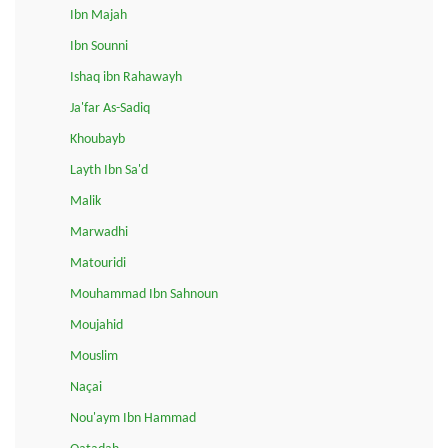
Ibn Majah
Ibn Sounni
Ishaq ibn Rahawayh
Ja'far As-Sadiq
Khoubayb
Layth Ibn Sa'd
Malik
Marwadhi
Matouridi
Mouhammad Ibn Sahnoun
Moujahid
Mouslim
Naçai
Nou'aym Ibn Hammad