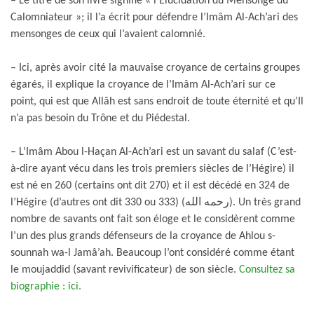
– Le titre de son livre signifie « l’Élucidation du Mensonge du
Calomniateur »; il l’a écrit pour défendre l’Imâm Al-Ach’ari des
mensonges de ceux qui l’avaient calomnié.
– Ici, après avoir cité la mauvaise croyance de certains groupes
égarés, il explique la croyance de l’Imâm Al-Ach’ari sur ce
point, qui est que Allâh est sans endroit de toute éternité et qu’Il
n’a pas besoin du Trône et du Piédestal.
– L’Imâm Abou l-Haçan Al-Ach’ari est un savant du salaf (C’est-
à-dire ayant vécu dans les trois premiers siècles de l’Hégire) il
est né en 260 (certains ont dit 270) et il est décédé en 324 de
l’Hégire (d’autres ont dit 330 ou 333) (رحمه الله). Un très grand
nombre de savants ont fait son éloge et le considèrent comme
l’un des plus grands défenseurs de la croyance de Ahlou s-
sounnah wa-l Jamâ’ah. Beaucoup l’ont considéré comme étant
le moujaddid (savant revivificateur) de son siècle.
Consultez sa
biographie : ici.