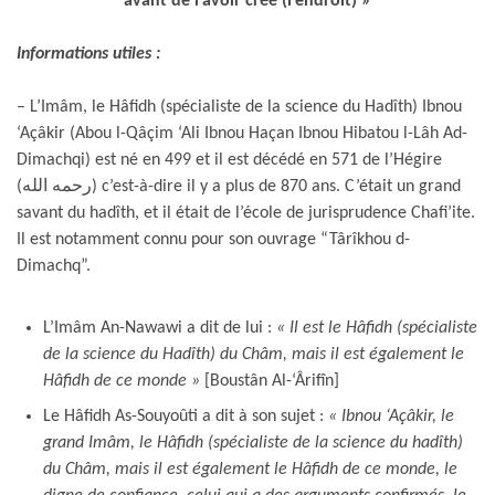
avant de l’avoir créé (l’endroit) »
Informations utiles :
– L’Imâm, le Hâfidh (spécialiste de la science du Hadîth) Ibnou
‘Açâkir (Abou l-Qâçim ‘Ali Ibnou Haçan Ibnou Hibatou l-Lâh Ad-
Dimachqi) est né en 499 et il est décédé en 571 de l’Hégire
(رحمه الله) c’est-à-dire il y a plus de 870 ans. C’était un grand
savant du hadîth, et il était de l’école de jurisprudence Chafi’ite.
Il est notamment connu pour son ouvrage “Târîkhou d-
Dimachq”.
L’Imâm An-Nawawi a dit de lui :
« Il est le Hâfidh (spécialiste
de la science du Hadîth) du Châm, mais il est également le
Hâfidh de ce monde »
[Boustân Al-‘Ârifîn]
Le Hâfidh As-Souyoûti a dit à son sujet :
« Ibnou ‘Açâkir, le
grand Imâm, le Hâfidh (spécialiste de la science du hadîth)
du Châm, mais il est également le Hâfidh de ce monde, le