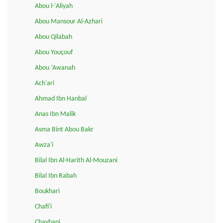
Abou l-'Aliyah
Abou Mansour Al-Azhari
Abou Qilabah
Abou Youçouf
Abou ‘Awanah
Ach'ari
Ahmad Ibn Hanbal
Anas Ibn Malik
Asma Bint Abou Bakr
Awza'i
Bilal Ibn Al-Harith Al-Mouzani
Bilal Ibn Rabah
Boukhari
Chafi'i
Chaybani