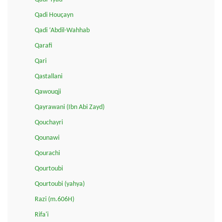
Qadi Houçayn
Qadi ‘Abdil-Wahhab
Qarafi
Qari
Qastallani
Qawouqji
Qayrawani (Ibn Abi Zayd)
Qouchayri
Qounawi
Qourachi
Qourtoubi
Qourtoubi (yahya)
Razi (m.606H)
Rifa'i