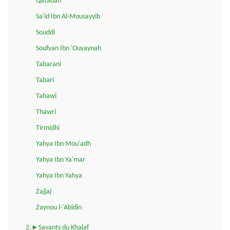
Qatadah
Sa'id Ibn Al-Mousayyib
Souddi
Soufyan Ibn 'Ouyaynah
Tabarani
Tabari
Tahawi
Thawri
Tirmidhi
Yahya Ibn Mou'adh
Yahya Ibn Ya'mar
Yahya Ibn Yahya
Zajjaj
Zaynou l-'Abidin
2.►Savants du Khalaf