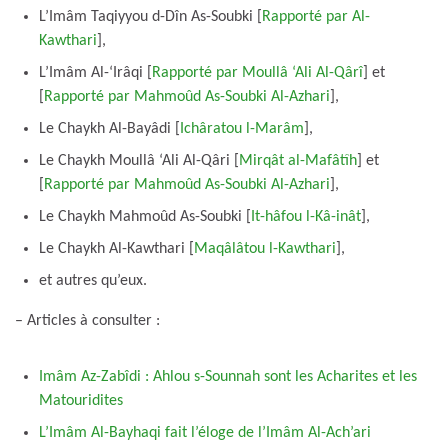
L’Imâm Taqiyyou d-Dîn As-Soubki [
Rapporté par Al-
Kawthari
],
L’Imâm Al-‘Irâqi [
Rapporté par Moullâ ‘Ali Al-Qârî
] et
[
Rapporté par Mahmoûd As-Soubki Al-Azhari
],
Le Chaykh Al-Bayâdi [
Ichâratou l-Marâm
],
Le Chaykh Moullâ ‘Ali Al-Qâri [
Mirqât al-Mafâtîh
] et
[
Rapporté par Mahmoûd As-Soubki Al-Azhari
],
Le Chaykh Mahmoûd As-Soubki [
It-hâfou l-Kâ-inât
],
Le Chaykh Al-Kawthari [
Maqâlâtou l-Kawthari
],
et autres qu’eux.
– Articles à consulter :
Imâm Az-Zabîdi : Ahlou s-Sounnah sont les Acharites et les
Matouridites
L’Imâm Al-Bayhaqi fait l’éloge de l’Imâm Al-Ach’ari