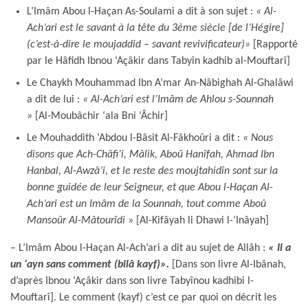
L’Imâm Abou l-Haçan As-Soulami a dit à son sujet :
« Al-
Ach’ari est le savant à la tête du 3ème siècle [de l’Hégire]
(c’est-à-dire le moujaddid – savant revivificateur)
»
[Rapporté
par le Hâfidh Ibnou ‘Açâkir dans Tabyîn kadhib al-Mouftarî]
Le Chaykh Mouhammad Ibn A’mar An-Nâbighah Al-Ghalâwi
a dit de lui :
« Al-Ach’ari est l’Imâm de Ahlou s-Sounnah
»
[Al-Moubâchir ‘ala Bni ‘Âchir]
Le Mouhaddith ‘Abdou l-Bâsit Al-Fâkhoûri a dit :
« Nous
disons que Ach-Châfi’i, Mâlik, Aboû Hanîfah, Ahmad Ibn
Hanbal, Al-Awzâ’i, et le reste des moujtahidîn sont sur la
bonne guidée de leur Seigneur, et que Abou l-Haçan Al-
Ach’ari est un Imâm de la Sounnah, tout comme Aboû
Mansoûr Al-Mâtourîdi »
[Al-Kifâyah li Dhawi l-‘Inâyah]
– L’Imâm Abou l-Haçan Al-Ach’ari a dit au sujet de Allâh :
« Il a
un ‘ayn sans comment (bilâ kayf)».
[Dans son livre Al-Ibânah,
d’après Ibnou ‘Açâkir dans son livre Tabyînou kadhibi l-
Mouftarî]. Le comment (kayf) c’est ce par quoi on décrit les