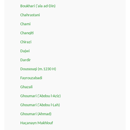
Boukhari ('ala ad-Din)
Chahrastani
Chami
Chanqiti
Chirazi
Dajwi
Dardir
Doussouqi (m.1230 H)
Fayrouzabadi
Ghazali
Ghoumari ('Abdou l-Aziz)
Ghoumari ('Abdou l-Lah)
Ghoumari (Ahmad)
Haçanayn Makhlouf