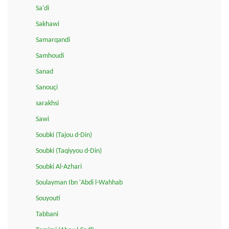
Sa'di
Sakhawi
Samarqandi
Samhoudi
Sanad
Sanouçi
sarakhsi
Sawi
Soubki (Tajou d-Din)
Soubki (Taqiyyou d-Din)
Soubki Al-Azhari
Soulayman Ibn 'Abdi l-Wahhab
Souyouti
Tabbani