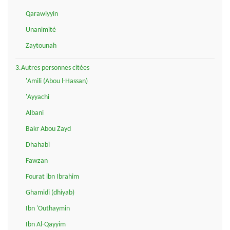
Qarawiyyin
Unanimité
Zaytounah
3.Autres personnes citées
'Amili (Abou l-Hassan)
'Ayyachi
Albani
Bakr Abou Zayd
Dhahabi
Fawzan
Fourat ibn Ibrahim
Ghamidi (dhiyab)
Ibn 'Outhaymin
Ibn Al-Qayyim