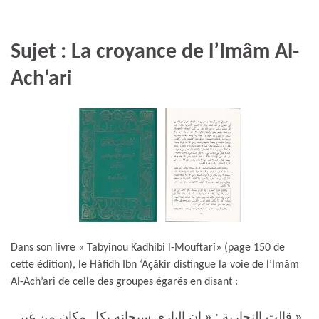
Sujet : La croyance de l’Imâm Al-
Ach’ari
Dans son livre « Tabyînou Kadhibi l-Mouftarî» (page 150 de
cette édition), le Hâfidh Ibn ‘Açâkir distingue la voie de l’Imâm
Al-Ach’ari de celle des groupes égarés en disant :
« قالت النجارية : « إن الباري سبحانه بكل مكان من غير