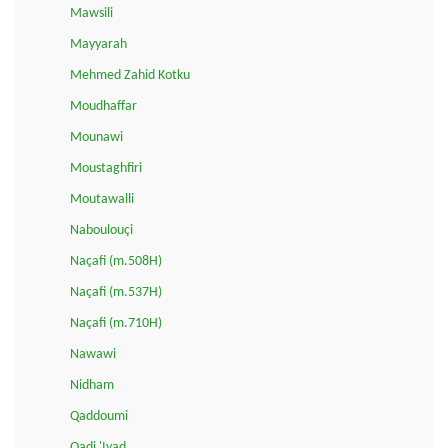
Mawsili
Mayyarah
Mehmed Zahid Kotku
Moudhaffar
Mounawi
Moustaghfiri
Moutawalli
Naboulouçi
Naçafi (m.508H)
Naçafi (m.537H)
Naçafi (m.710H)
Nawawi
Nidham
Qaddoumi
Qadi 'Iyad