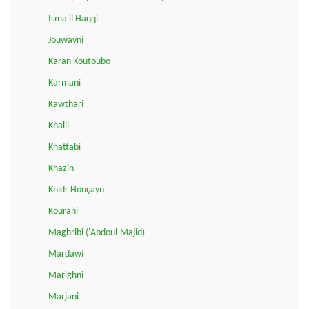
Isma'il Haqqi
Jouwayni
Karan Koutoubo
Karmani
Kawthari
Khalil
Khattabi
Khazin
Khidr Houçayn
Kourani
Maghribi ('Abdoul-Majid)
Mardawi
Marighni
Marjani