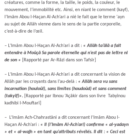
créatures, comme la forme, la taille, le poids, la couleur, le
mouvement, l’immobilité etc. Ainsi, en niant le comment (kayf),
l’Imâm Abou l-Haçan Al-Ach’ari a nié le fait que le terme ‘ayn
au sujet de Allâh vienne dans le sens de la partie corporelle,
c’est-à-dire de l’œil.
– L’Imâm Abou l-Haçan Al-Ach’ari a dit :
« Allâh ta’âlâ a fait
entendre à Moûçâ Sa parole éternelle qui n’est pas de lettre ni
de son »
[Rapporté par Ar-Râzi dans son Tafsîr]
– L’Imâm Abou l-Haçan Al-Ach’ari a dit concernant la vision de
Allâh par les croyants dans l’au-delà :
« Allâh sera vu sans
incarnation (houloûl), sans limites (houdoûd) et sans comment
(takyîf)»
.
[Rapporté par Ibnou ‘Açâkir dans son livre Tabyînou
kadhibi l-Mouftarî]
– L’Imâm Ach-Chahrastâni a dit concernant l’Imâm Abou l-
Haçan Al-Ach’ari :
« Il (l’Imâm Al-Ach’ari) confirme « al-yadayn
» et « al-wajh » en tant qu’attributs révélés. Il dit : « Ceci est