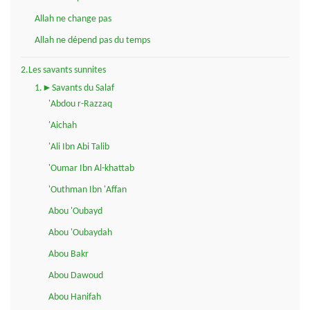
Allah ne change pas
Allah ne dépend pas du temps
2.Les savants sunnites
1.►Savants du Salaf
'Abdou r-Razzaq
'Aichah
'Ali Ibn Abi Talib
'Oumar Ibn Al-khattab
'Outhman Ibn 'Affan
Abou 'Oubayd
Abou 'Oubaydah
Abou Bakr
Abou Dawoud
Abou Hanifah