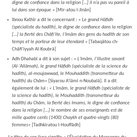
digne de confiance dans la religion […] il n’a pas vu pareil à
lui dans son époque »
[Mir-atou l-Jinân]
Ibnou Kathîr a dit le concernant :
« Le grand Hâfidh
(spécialiste du hadîth), le digne de confiance dans la religion
[…] la fierté des Châfi’ite, l’Imâm des gens du hadîth de son
temps et le porteur de leur étendard »
[Tabaqâtou ch-
Châfi’iyyah Al-Koubrâ]
Adh-Dhahabi a dit à son sujet :
« L’Imâm, l’illustre savant
(Al-‘Allâmah), le grand Hâfidh (spécialiste de la science du
hadîth), al-moujawwad, le Mouhaddith (transmetteur du
hadîth) du Châm»
[Siyarou A’lâmi n-Noubalâ]. Il a dit
également de lui :
« L’Imâm, le grand Hâfidh (spécialiste de
la science du hadîth), le Mouhaddith (transmetteur du
hadîth) du Châm, la fierté des Imams, le digne de confiance
dans la religion […] le nombre de ses enseignants est de
mille quatre cents (1400) Chaykh et quatre-vingts (80)
femmes»
[Tadhkiratou l-Houffâdh]