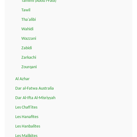
Tamimi (Abou l-Fadl)
Tawil
Tha'alibi
Wahidi
Wazzani
Zabidi
Zarkachi
Zourqani
Al Azhar
Dar al-Fatwa Australia
Dar Al-Ifta Al-Misriyyah
Les Chafi'ites
Les Hanafites
Les Hanbalites
Les Malikites