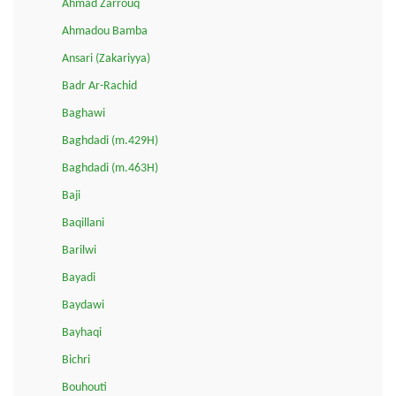
Ahmad Zarrouq
Ahmadou Bamba
Ansari (Zakariyya)
Badr Ar-Rachid
Baghawi
Baghdadi (m.429H)
Baghdadi (m.463H)
Baji
Baqillani
Barilwi
Bayadi
Baydawi
Bayhaqi
Bichri
Bouhouti