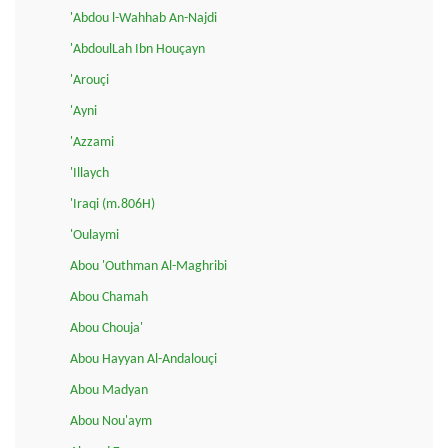
'Abdou l-Wahhab An-Najdi
'AbdoulLah Ibn Houçayn
'Arouçi
'Ayni
'Azzami
'Illaych
'Iraqi (m.806H)
'Oulaymi
Abou 'Outhman Al-Maghribi
Abou Chamah
Abou Chouja'
Abou Hayyan Al-Andalouçi
Abou Madyan
Abou Nou'aym