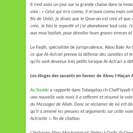
Il s’est assis un jour sur la grande chaise dans la mos
voix :
« Celui qui m’a connu, il m’aura connu mais celu
fils de Untel, je disais que le Qour-an est créé et que
crée. Je fais le repentir et j’ai abandonné tout cela.
aux mou’tazilah, pour dévoiler leurs graves erreurs et
Le Faqih, spécialiste de jurisprudence, Abou Bakr As-
ce que Al-Ach’ari prenne la défense des sunnites et le
qu’ils sont devenus très petits lorsque Al-Ach’ari a d
Les éloges des savants en faveur de Abou l-Haçan A
As-Soubki
a rapporté dans Tabaqatou ch-Chafi’iyyati 
une nouvelle voie mais il a raffermi et résumé la voi
du Messager de Allah. Donc se réclamer de lui est dû au
qu’il a amené les preuves et arguments sur cette voie
Ach’arite »
. fin de citation