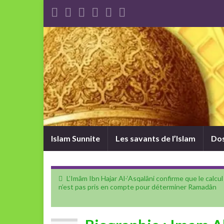
Islam Sunnite
Les savants de l’Islam
Dos
L’Imâm Ibn Hajar Al-‘Asqalâni confirme que le calcul
n’est pas pris en compte pour déterminer Ramadân