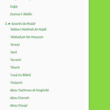
Zajjaj
Zaynou l-'Abidin
2.►Savants du Khalaf
'Abdou l-Wahhab An-Najdi
'AbdoulLah Ibn Houçayn
'Arouçi
'Ayni
'Azzami
'Illaych
'Iraqi (m.806H)
'Oulaymi
Abou 'Outhman Al-Maghribi
Abou Chamah
Abou Chouja'