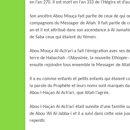
en l’an 270. Il est mort en l’an 333 de l’Hégire et d’
Son ancêtre Abou Mouça fait partie de ceux de qui on
compagnons du Messager de Allah. Il fait partie de ceu
an et il est attribué dans son ascendance à Al-Jamahi
de Saba ceux qui étaient du Yémen.
Abou Mouça Al-Ach’ari a fait l’émigration avec ses d
terre de Habachah –l’Abyssinie, la nouvelle Ethiopie–. 
ensuite rejoindre tous ensemble le Messager de Allah 
Il a eu comme enfants et petits enfants qui étaient c
la parole du Prophète et leurs noms sont marqués dan
Abou l-Haçan Al-Ach’ari, que Allah l’agrée.
Abou l-Haçan Al-Ach’ari était sunnite d’une famille sun
de Abou ‘Ali Al-Jabba-i et il a suivi dans cette voie j
repentir.