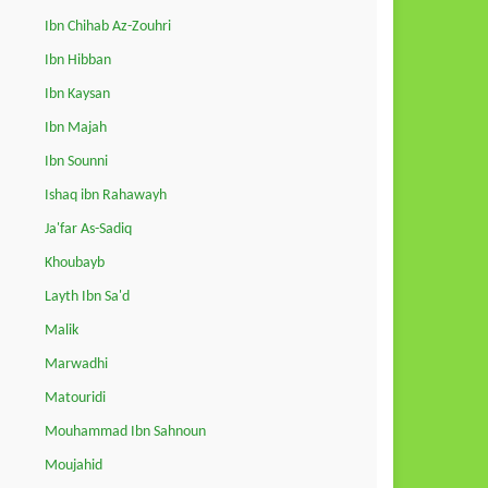
Ibn Chihab Az-Zouhri
Ibn Hibban
Ibn Kaysan
Ibn Majah
Ibn Sounni
Ishaq ibn Rahawayh
Ja'far As-Sadiq
Khoubayb
Layth Ibn Sa'd
Malik
Marwadhi
Matouridi
Mouhammad Ibn Sahnoun
Moujahid