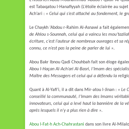
L’historien Abou Mouhammad ‘Abdou l-Qadir Al-Qoura
est Tabaqatou l-Hanafiyyah (L’étoile éclairée au sujet
Ach’ari :
« Celui qui s’est attaché au fondement, le 
Le Chaykh ‘Abdou r-Rahim Al-Asnawi a fait également 
de Ahlou s-Sounnah, celui qui a vaincu les mou’tazila
écriture, c’est l’auteur de nombreux ouvrages et sa rép
connu, ce n’est pas la peine de parler de lui »
.
Abou Bakr Ibnou Qadi Chouhbah fait son éloge égale
Abou l-Haçan Al-Ach’ari Al-Basri, l’Imam des spéciali
Maître des Messagers et celui qui a défendu la religi
Quant à Al-Yafi’i, il a dit dans Mir-atou l-Jinan :
« Le C
conseillé la communauté, l’Imam des Imams véritable
innovateurs, celui qui a levé haut la bannière de la v
après lesquels il n’y a plus rien à dire »
.
Abou l-Fat-h Ach-Chahrastani
dans son livre Al-Milal