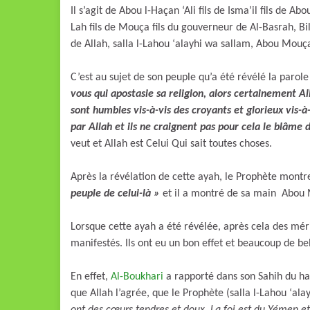
Il s’agit de Abou l-Haçan ‘Ali fils de Isma’il fils de Abo
Lah fils de Mouça fils du gouverneur de Al-Basrah, B
de Allah, salla l-Lahou ‘alayhi wa sallam, Abou Mouça
C’est au sujet de son peuple qu’a été révélé la parole
vous qui apostasie sa religion, alors certainement All
sont humbles vis-à-vis des croyants et glorieux vis-à
par Allah et ils ne craignent pas pour cela le blâme
veut et Allah est Celui Qui sait toutes choses.
Après la révélation de cette ayah, le Prophète montre
peuple de celui-là »
et il a montré de sa main Abou 
Lorsque cette ayah a été révélée, après cela des méri
manifestés. Ils ont eu un bon effet et beaucoup de be
En effet,
Al-Boukhari
a rapporté dans son Sahih du ha
que Allah l’agrée, que le Prophète (salla l-Lahou ‘alay