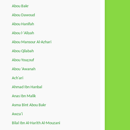
Abou Bakr
Abou Dawoud
Abou Hanifah
Abou l-'Aliyah
Abou Mansour Al-Azhari
Abou Qilabah
Abou Youçouf
Abou ‘Awanah
Ach'ari
Ahmad Ibn Hanbal
Anas Ibn Malik
Asma Bint Abou Bakr
Awza'i
Bilal Ibn Al-Harith Al-Mouzani