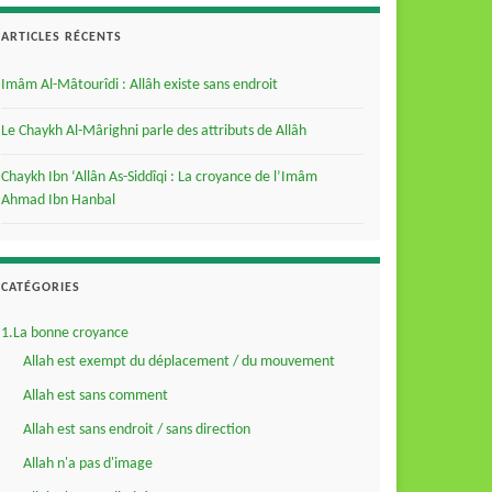
ARTICLES RÉCENTS
Imâm Al-Mâtourîdi : Allâh existe sans endroit
Le Chaykh Al-Mârighni parle des attributs de Allâh
Chaykh Ibn ‘Allân As-Siddîqi : La croyance de l’Imâm
Ahmad Ibn Hanbal
CATÉGORIES
1.La bonne croyance
Allah est exempt du déplacement / du mouvement
Allah est sans comment
Allah est sans endroit / sans direction
Allah n'a pas d'image