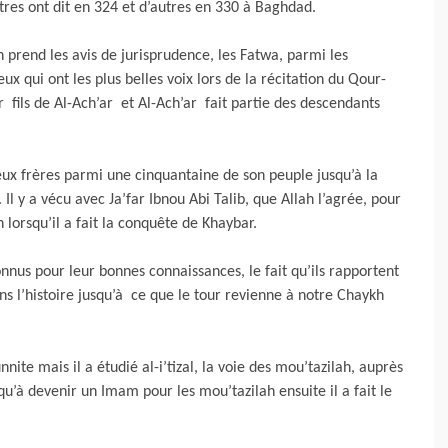
autres ont dit en 324 et d’autres en 330 à Baghdad.
 prend les avis de jurisprudence, les Fatwa, parmi les
x qui ont les plus belles voix lors de la récitation du Qour-
r fils de Al-Ach’ar et Al-Ach’ar fait partie des descendants
eux frères parmi une cinquantaine de son peuple jusqu’à la
Il y a vécu avec Ja’far Ibnou Abi Talib, que Allah l’agrée, pour
lorsqu’il a fait la conquête de Khaybar.
onnus pour leur bonnes connaissances, le fait qu’ils rapportent
s l’histoire jusqu’à ce que le tour revienne à notre Chaykh
nite mais il a étudié al-i’tizal, la voie des mou’tazilah, auprès
usqu’à devenir un Imam pour les mou’tazilah ensuite il a fait le