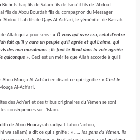
u Bichr Is-haq fils de Salam fils de Isma’il fils de ‘Abdou l-
ilal fils de Abou Bourdah fils du compagnon du Messager
 ‘Abdou l-Lah fils de Qays Al-Ach’ari, le yéménite, de Basrah.
 de Allah qui a pour sens :
« Ô vous qui avez cru, celui d’entre
ah fait qu’il y aura un peuple qu’Il agrée et qui L’aime, qui
-vis des non musulmans ; ils font le Jihad dans la voie agréée
 de quiconque »
. Ceci est un mérite que Allah accorde à qui Il
 Abou Mouça Al-Ach’ari en disant ce qui signifie :
« C’est le
Mouça Al-Ach’ari.
tes des Ach’ari et des tribus originaires du Yémen se sont
lles conséquences sur l’Islam.
dith de Abou Hourayrah radiya l-Lahou ‘anhou,
hi wa sallam) a dit ce qui signifie :
« ….. les gens du Yémen. Ils