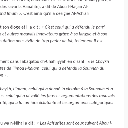
ychi Al-Hanafi, dans son livre Al-Jawahir Al-Moudiyyah qui
 des savants Hanafite), a dit de Abou l-Haçan Al-
grand Imam »
. C’est ainsi qu’il a désigné Al-Ach’ari.
son éloge et il a dit :
« C’est celui qui a défendu le parti
h et autres mauvais innovateurs grâce à sa langue et à son
utation nous évite de trop parler de lui, tellement il est
ment dans Tabaqatou ch-Chafi’iyyah en disant :
« le Chaykh
stes de ‘Ilmou l-Kalam, celui qui a défendu la Sounnah du
on »
.
haykh, l’Imam, celui qui a donné la victoire à la Sounnah et a
s, celui qui a dévoilé les fausses argumentations des mauvais
érité, qui a la lumière éclatante et les arguments catégoriques
ou wa n-Nihal a dit :
« Les Ach’arites sont ceux suivent Abou l-