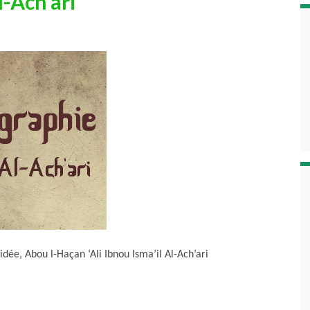
-Ach’ari
idée, Abou l-Haçan ‘Ali Ibnou Isma’il Al-Ach’ari