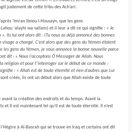
t la sagesse est du Yémen »
. En d’autres termes, c’est un éloge
agit justement de cette tribu des Ach’ari.
’après ‘Imran Ibnou l-Housayn, que les gens
ahou ‘alayhi wa sallam) et il leur a dit ce qui signifie :
« Je
 Ils lui ont alors dit : (Tu nous as déjà annoncé des bonnes
 visage a changé. C’est alors que des gens du Yémen étaient
vous les gens du Yémen, je vous annonce la bonne nouvelle parce
 ont dit : « Nous l’acceptons Ô Messager de Allah. Nous
a religion et pour t’interroger sur le début de ce monde :
ignifie : « Allah est de toute éternité et rien d’autres que Lui
s sont créés, ils ont un début alors que Allah existe de toute
té avant la création des endroits et du temps. Avant la
ts et Il est maintenant tel qu’Il est de toute éternité. Il n’est
’Hégire à Al-Basrah qui se trouve en Iraq et certains ont dit