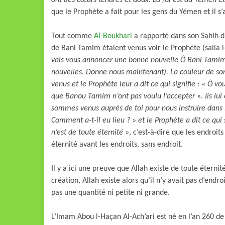
ont des cœurs tendres et doux. La foi est du Yémen e
que le Prophète a fait pour les gens du Yémen et il s’
Tout comme
Al-Boukhari
a rapporté dans son Sahih d
de Bani Tamim étaient venus voir le Prophète (salla l-L
vais vous annoncer une bonne nouvelle Ô Bani Tamim ».
nouvelles. Donne nous maintenant). La couleur de son
venus et le Prophète leur a dit ce qui signifie : « Ô 
que Banou Tamim n’ont pas voulu l’accepter ». Ils lui
sommes venus auprès de toi pour nous instruire dans l
Comment a-t-il eu lieu ? » et le Prophète a dit ce qui s
n’est de toute éternité »
, c’est-à-dire que les endroit
éternité avant les endroits, sans endroit.
Il y a ici une preuve que Allah existe de toute éterni
création, Allah existe alors qu’il n’y avait pas d’endroi
pas une quantité ni petite ni grande.
L’Imam Abou l-Haçan Al-Ach’ari est né en l’an 260 de l