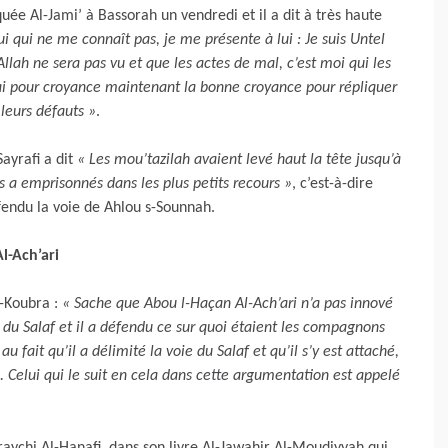
quée Al-Jami’ à Bassorah un vendredi et il a dit à très haute
i qui ne me connaît pas, je me présente à lui : Je suis Untel
 Allah ne sera pas vu et que les actes de mal, c’est moi qui les
 J’ai pour croyance maintenant la bonne croyance pour répliquer
 leurs défauts »
.
Sayrafi a dit
« Les mou’tazilah avaient levé haut la tête jusqu’à
s a emprisonnés dans les plus petits recours »
, c’est-à-dire
éfendu la voie de Ahlou s-Sounnah.
l-Ach’ari
l-Koubra :
« Sache que Abou l-Haçan Al-Ach’ari n’a pas innové
e du Salaf et il a défendu ce sur quoi étaient les compagnons
 fait qu’il a délimité la voie du Salaf et qu’il s’y est attaché,
. Celui qui le suit en cela dans cette argumentation est appelé