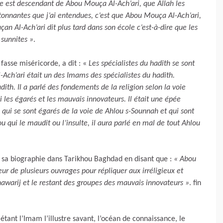
ême est descendant de Abou Mouça Al-Ach’ari, que Allah les
tonnantes que j’ai entendues, c’est que Abou Mouça Al-Ach’ari,
an Al-Ach’ari dit plus tard dans son école c’est-à-dire que les
sunnites »
.
 fasse miséricorde, a dit : «
Les spécialistes du hadith se sont
l-Ach’ari était un des Imams des spécialistes du hadith.
th. Il a parlé des fondements de la religion selon la voie
 les égarés et les mauvais innovateurs. Il était une épée
 qui se sont égarés de la voie de Ahlou s-Sounnah et qui sont
u qui le maudit ou l’insulte, il aura parlé en mal de tout Ahlou
sa biographie dans Tarikhou Baghdad en disant que :
« Abou
teur de plusieurs ouvrages pour répliquer aux irréligieux et
hawarij et le restant des groupes des mauvais innovateurs »
. fin
étant l’Imam l’illustre savant, l’océan de connaissance, le