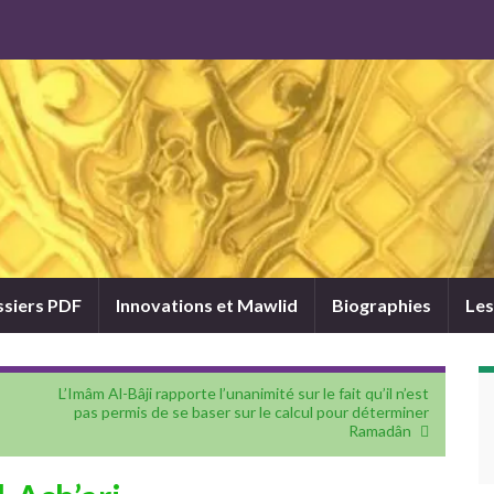
siers PDF
Innovations et Mawlid
Biographies
Les
L’Imâm Al-Bâji rapporte l’unanimité sur le fait qu’il n’est
pas permis de se baser sur le calcul pour déterminer
Ramadân