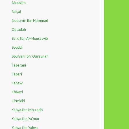
Mouslim
Naçai
Nou'aym Ibn Hammad
Qatadah
Sa'id Ibn Al-Mousayyib
Souddi
Soufyan Ibn 'Ouyaynah
Tabarani
Tabari
Tahawi
Thawri
Tirmidhi
Yahya Ibn Mou'adh
Yahya Ibn Ya'mar
Yahya Ibn Yahya