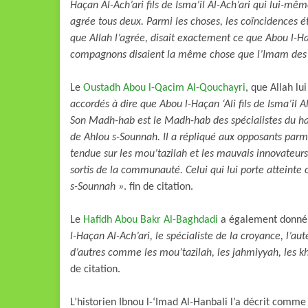
Haçan Al-Ach’ari fils de Isma’il Al-Ach’ari qui lui-m
agrée tous deux. Parmi les choses, les coïncidences é
que Allah l’agrée, disait exactement ce que Abou l-Haç
compagnons disaient la même chose que l’Imam des 
Le
Oustadh Abou l-Qacim Al-Qouchayri
, que Allah lui
accordés à dire que Abou l-Haçan ‘Ali fils de Isma’il A
Son Madh-hab est le Madh-hab des spécialistes du hadi
de Ahlou s-Sounnah. Il a répliqué aux opposants parmi
tendue sur les mou’tazilah et les mauvais innovateurs
sortis de la communauté. Celui qui lui porte atteinte o
s-Sounnah »
. fin de citation.
Le
Hafidh Abou Bakr Al-Baghdadi
a également donné 
l-Haçan Al-Ach’ari, le spécialiste de la croyance, l’au
d’autres comme les mou’tazilah, les jahmiyyah, les k
de citation.
L’historien Ibnou l-‘Imad Al-Hanbali l’a décrit comme 