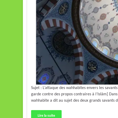
Sujet : L’attaque des wahhabites envers les savants
garde contre des propos contraires à l’Islâm] Dans
wahhabite a dit au sujet des deux grands savants 
Lire la suite