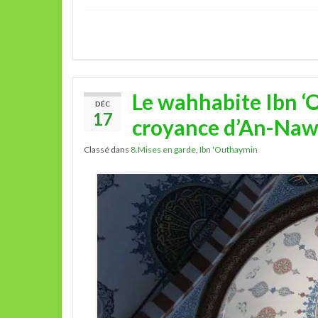
Le wahhabite Ibn ‘
DÉC
17
croyance d’An-Nawa
Classé dans
8.Mises en garde
,
Ibn 'Outhaymin