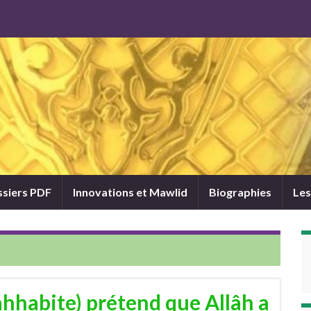
siers PDF
Innovations et Mawlid
Biographies
Les
hhabite) prétend que Allâh a