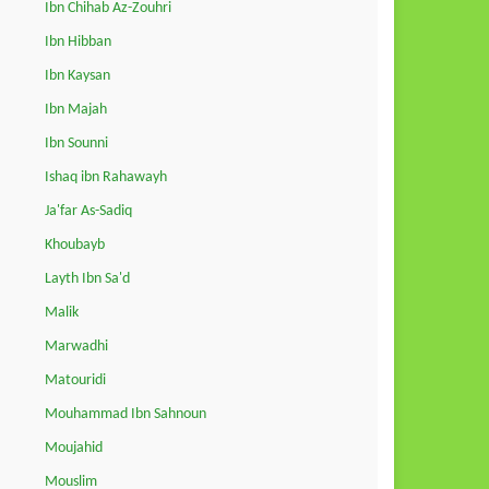
Ibn Chihab Az-Zouhri
Ibn Hibban
Ibn Kaysan
Ibn Majah
Ibn Sounni
Ishaq ibn Rahawayh
Ja'far As-Sadiq
Khoubayb
Layth Ibn Sa'd
Malik
Marwadhi
Matouridi
Mouhammad Ibn Sahnoun
Moujahid
Mouslim