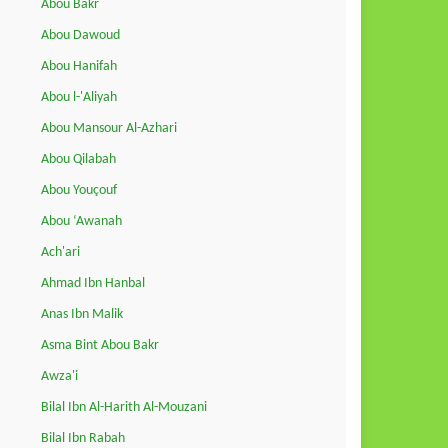
Abou Bakr
Abou Dawoud
Abou Hanifah
Abou l-'Aliyah
Abou Mansour Al-Azhari
Abou Qilabah
Abou Youçouf
Abou ‘Awanah
Ach'ari
Ahmad Ibn Hanbal
Anas Ibn Malik
Asma Bint Abou Bakr
Awza'i
Bilal Ibn Al-Harith Al-Mouzani
Bilal Ibn Rabah