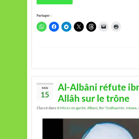
Partager :
Al-Albâni réfute ib
MAI
15
Allâh sur le trône
Classé dans
8.Mises en garde
,
Albani
,
Ibn 'Outhaymin
,
Istawa
,