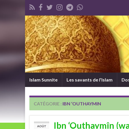
Islam Sunnite
Les savants de l’Islam
Dos
CATÉGORIE :
IBN ‘OUTHAYMIN
Ibn ‘Outhaymîn (wa
AOÛT