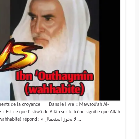
dements de la croyance Dans le livre « Mawsoû’ah Al-
 Est-ce que l’istiwâ de Allâh sur le trône signifie que Allâh
est établi par Son Être sur le trône ? » , Al-Albâni (wahhabite) répond : « لا يجوز استعمال …