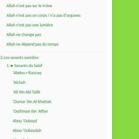
Allah n'est pas sur le trône
Allah n'est pas un corps / n'a pas d'organes
Allah n'est pas une lumière
Allah ne change pas
Allah ne dépend pas du temps
2.Les savants sunnites
1.►Savants du Salaf
'Abdou r-Razzaq
'Aichah
'Ali Ibn Abi Talib
'Oumar Ibn Al-khattab
'Outhman Ibn 'Affan
Abou 'Oubayd
Abou 'Oubaydah