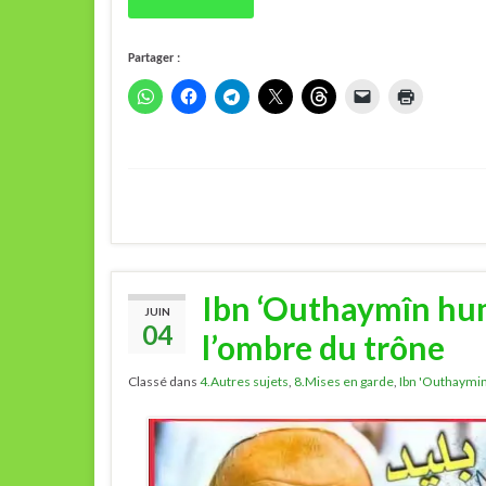
Partager :
Ibn ‘Outhaymîn hum
JUIN
04
l’ombre du trône
Classé dans
4.Autres sujets
,
8.Mises en garde
,
Ibn 'Outhaymi