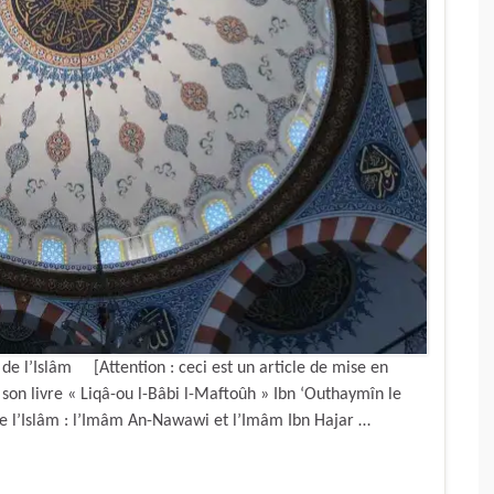
 de l’Islâm [Attention : ceci est un article de mise en
 son livre « Liqâ-ou l-Bâbi l-Maftoûh » Ibn ‘Outhaymîn le
de l’Islâm : l’Imâm An-Nawawi et l’Imâm Ibn Hajar …