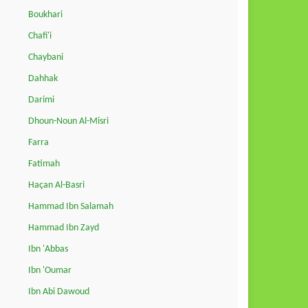
Boukhari
Chafi'i
Chaybani
Dahhak
Darimi
Dhoun-Noun Al-Misri
Farra
Fatimah
Haçan Al-Basri
Hammad Ibn Salamah
Hammad Ibn Zayd
Ibn 'Abbas
Ibn 'Oumar
Ibn Abi Dawoud