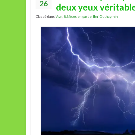
26
deux yeux véritabl
Classé dans
'Ayn
,
8.Mises en garde
,
Ibn 'Outhaymin