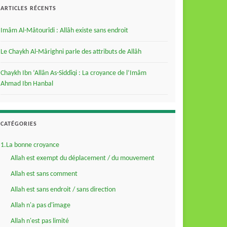
ARTICLES RÉCENTS
Imâm Al-Mâtourîdi : Allâh existe sans endroit
Le Chaykh Al-Mârighni parle des attributs de Allâh
Chaykh Ibn ‘Allân As-Siddîqi : La croyance de l’Imâm
Ahmad Ibn Hanbal
CATÉGORIES
1.La bonne croyance
Allah est exempt du déplacement / du mouvement
Allah est sans comment
Allah est sans endroit / sans direction
Allah n'a pas d'image
Allah n'est pas limité