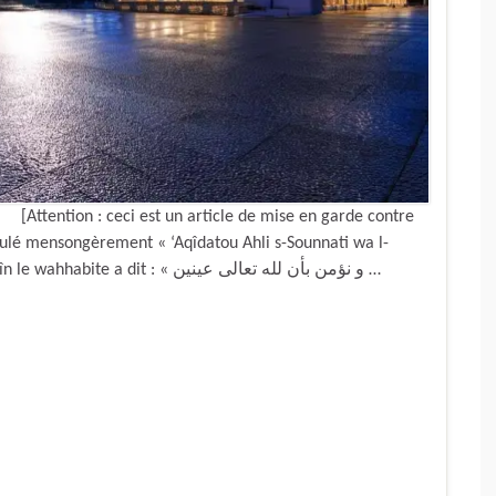
[Attention : ceci est un article de mise en garde contre
titulé mensongèrement « ‘Aqîdatou Ahli s-Sounnati wa l-
Jamâ’ah » (page 19 de cette édition) Ibn ‘Outhaymîn le wahhabite a dit : « و نؤمن بأن لله تعالى عينين …