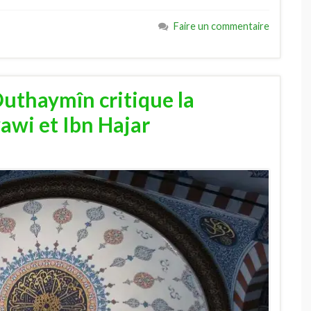
Faire un commentaire
Outhaymîn critique la
wi et Ibn Hajar