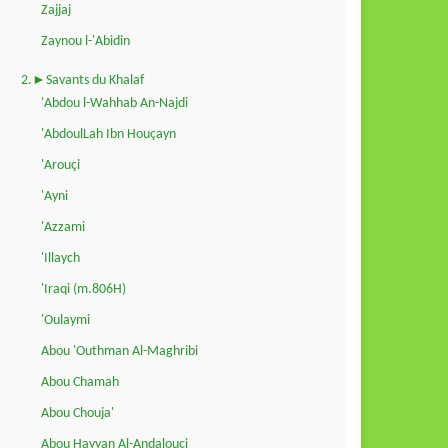
Zajjaj
Zaynou l-'Abidin
2.►Savants du Khalaf
'Abdou l-Wahhab An-Najdi
'AbdoulLah Ibn Houçayn
'Arouçi
'Ayni
'Azzami
'Illaych
'Iraqi (m.806H)
'Oulaymi
Abou 'Outhman Al-Maghribi
Abou Chamah
Abou Chouja'
Abou Hayyan Al-Andalouçi