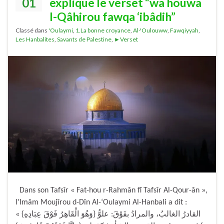
01
explique le verset “wa houwa
l-Qâhirou fawqa ‘ibâdih”
Classé dans
'Oulaymi
,
1.La bonne croyance
,
Al-'Oulouww
,
Fawqiyyah
,
Les Hanbalites
,
Savants de Palestine
,
►Verset
Dans son Tafsîr « Fat-hou r-Rahmân fî Tafsîr Al-Qour-ân »,
l’Imâm Moujîrou d-Dîn Al-‘Oulaymi Al-Hanbali a dit :
« {وَهُوَ الْقَاهِرُ فَوْقَ عِبَادِهِ} القادرُ الغالبُ، والمرادُ بفَوْقَ: علوُّ