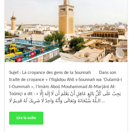
Sujet : La croyance des gens de la Sounnah Dans son
traité de croyance « I’tiqâdou Ahli s-Sounnah wa ‘Oulamâ-i
l-Oummah », l’Imâm Aboû Mouhammad Al-Marjâni At-
Toûniçi a dit : « يَجِبُ عَلَى كُلِّ بَالِغٍ عَاقِلٍ أَنْ يَعْلَمَ أَن لَا إِلَهَ إِلَّا
الـلَّهُ سُبْحَانَهُ وَتَعَالَى وَأَنَّهُ وَاحِدٌ لَا شَرِيكَ لَهُ قَدِيمٌ لَا …
Lire la suite