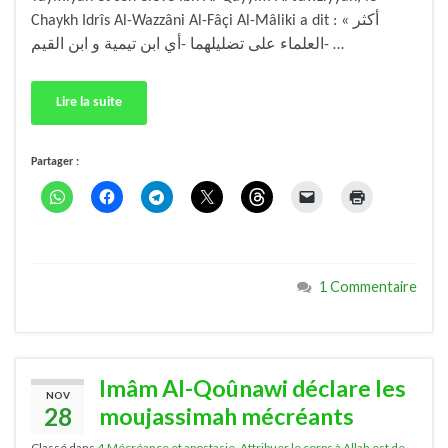
Chaykh Idrîs Al-Wazzâni Al-Fâçi Al-Mâliki a dit : « أكثر
العلماء على تضليلهما -أي ابن تيمية و ابن القيم- …
Lire la suite
Partager :
1 Commentaire
Imâm Al-Qoûnawi déclare les
NOV
28
moujassimah mécréants
Classé dans
4.Mécréance et apostasie
,
Attribuer le corps à Allah est de