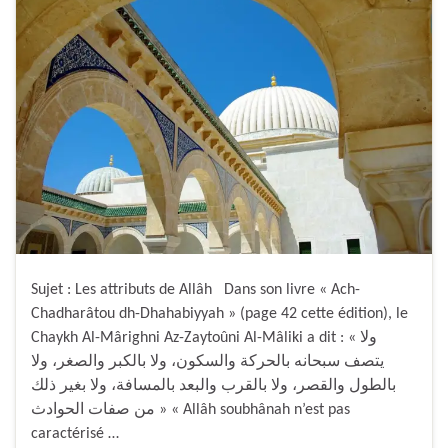
Sujet : Les attributs de Allâh Dans son livre « Ach-
Chadharâtou dh-Dhahabiyyah » (page 42 cette édition), le
Chaykh Al-Mârighni Az-Zaytoûni Al-Mâliki a dit : « ولا
يتصف سبحانه بالحركة والسكون، ولا بالكبر والصغر، ولا
بالطول والقصر، ولا بالقرب والبعد بالمسافة، ولا بغير ذلك
من صفات الحوادث » « Allâh soubhânah n’est pas
caractérisé …