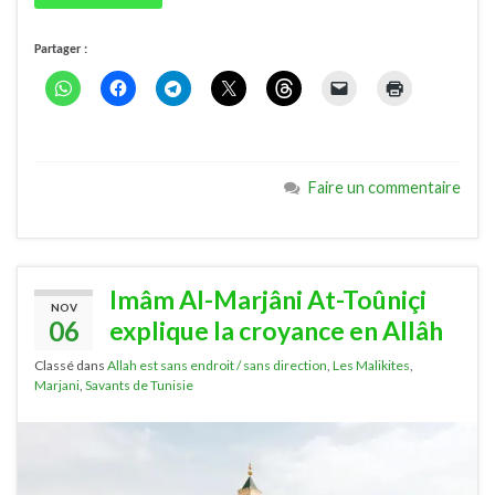
Partager :
Faire un commentaire
Imâm Al-Marjâni At-Toûniçi
NOV
06
explique la croyance en Allâh
Classé dans
Allah est sans endroit / sans direction
,
Les Malikites
,
Marjani
,
Savants de Tunisie