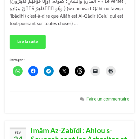
القدرةِ والشأنِ؛ كقوله: {وَإِنَّا فَوْقَهُمْ قَاهِرُونَ} » « Le verset {
وَهُوَ ٱلۡقَاهِرُ فَوۡقَ عِبَادِهِ } (wa houwa l-Qâhirou fawqa
‘ibâdihi) c’est-à-dire que Allâh est Al-Qâdir (Celui qui est
tout-puissant sur toutes choses) …
Lire la suite
Partager :
Faire un commentaire
Imâm Az-Zabîdi : Ahlou s-
FÉV
Sounnah sont les Acharites et