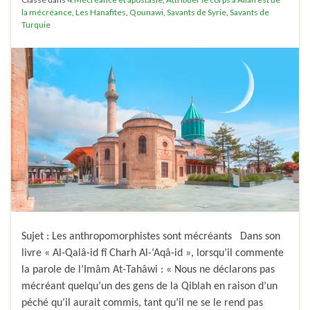
la mécréance
,
Les Hanafites
,
Qounawi
,
Savants de Syrie
,
Savants de
Turquie
Sujet : Les anthropomorphistes sont mécréants Dans son
livre « Al-Qalâ-id fî Charh Al-‘Aqâ-id », lorsqu’il commente
la parole de l’Imâm At-Tahâwi : « Nous ne déclarons pas
mécréant quelqu’un des gens de la Qiblah en raison d’un
péché qu’il aurait commis, tant qu’il ne se le rend pas