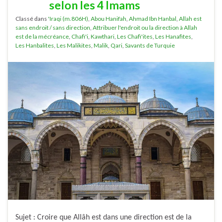
selon les 4 Imams
Classé dans
'Iraqi (m.806H)
,
Abou Hanifah
,
Ahmad Ibn Hanbal
,
Allah est
sans endroit / sans direction
,
Attribuer l'endroit ou la direction à Allah
est de la mécréance
,
Chafi'i
,
Kawthari
,
Les Chafi'ites
,
Les Hanafites
,
Les Hanbalites
,
Les Malikites
,
Malik
,
Qari
,
Savants de Turquie
Sujet : Croire que Allâh est dans une direction est de la