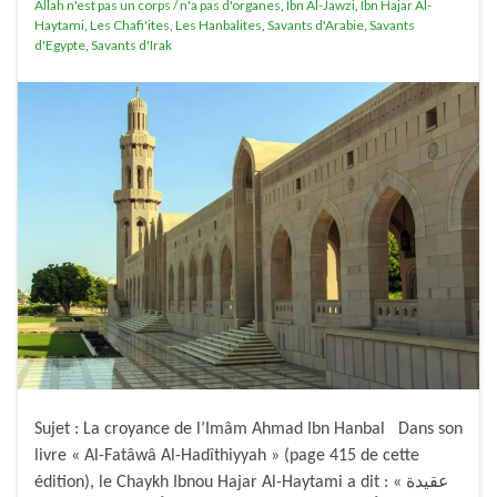
Allah n'est pas un corps / n'a pas d'organes
,
Ibn Al-Jawzi
,
Ibn Hajar Al-
Haytami
,
Les Chafi'ites
,
Les Hanbalites
,
Savants d'Arabie
,
Savants
d'Egypte
,
Savants d'Irak
Sujet : La croyance de l’Imâm Ahmad Ibn Hanbal Dans son
livre « Al-Fatâwâ Al-Hadîthiyyah » (page 415 de cette
édition), le Chaykh Ibnou Hajar Al-Haytami a dit : « عقيدة