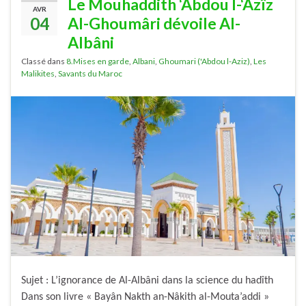
Le Mouhaddith ‘Abdou l-‘Azîz
AVR
04
Al-Ghoumâri dévoile Al-
Albâni
Classé dans
8.Mises en garde
,
Albani
,
Ghoumari ('Abdou l-Aziz)
,
Les
Malikites
,
Savants du Maroc
Sujet : L’ignorance de Al-Albâni dans la science du hadîth
Dans son livre « Bayân Nakth an-Nâkith al-Mouta’addi »