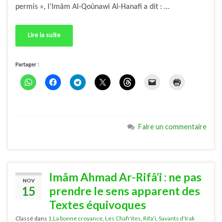
permis », l’Imâm Al-Qoûnawi Al-Hanafi a dit : …
Lire la suite
Partager :
Faire un commentaire
Imâm Ahmad Ar-Rifâ’i : ne pas
NOV
15
prendre le sens apparent des
Textes équivoques
Classé dans
1.La bonne croyance
,
Les Chafi'ites
,
Rifa'i
,
Savants d'Irak