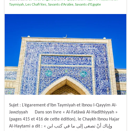
Taymiyah
,
Les Chafi'ites
,
Savants d'Arabie
,
Savants d'Egypte
Sujet : L’égarement d’Ibn Taymiyah et Ibnou l-Qayyim Al-
Jawziyyah Dans son livre « Al-Fatâwâ Al-Hadîthiyyah »
(pages 415 et 416 de cette édition), le Chaykh Ibnou Hajar
Al-Haytami a dit : « وإياك أنْ تصغى إلى ما في كتب ابن