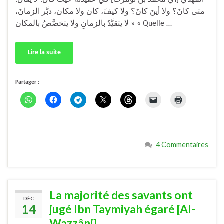
متى كانَ؟ ولا أينَ كانَ؟ ولا كيفَ، كان ولا مكان، دبَّر الزمانَ،
لا يتقيَّدُ بالزمانِ ولا يتخصَّصُ بالمكان » « Quelle …
Lire la suite
Partager :
4 Commentaires
La majorité des savants ont
DÉC
14
jugé Ibn Taymiyah égaré [Al-
Wazzâni]