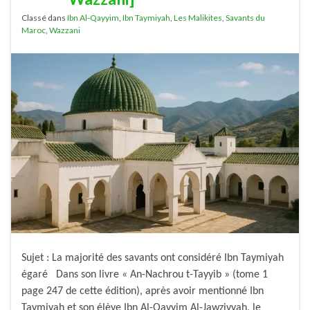
Classé dans
Ibn Al-Qayyim
,
Ibn Taymiyah
,
Les Malikites
,
Savants du
Maroc
,
Wazzani
Sujet : La majorité des savants ont considéré Ibn Taymiyah
égaré Dans son livre « An-Nachrou t-Tayyib » (tome 1
page 247 de cette édition), après avoir mentionné Ibn
Taymiyah et son élève Ibn Al-Qayyim Al-Jawziyyah, le