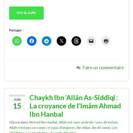
Lire la suite
Partager :
Faire un commentaire
Chaykh Ibn ‘Allân As-Siddîqi :
JUIN
15
La croyance de l’Imâm Ahmad
Ibn Hanbal
Classé dans
Ahmad Ibn Hanbal
,
Allah est sans endroit / sans direction
,
Allah n'est pas un corps / n'a pas d'organes
,
Ibn 'Allan
,
Ibn Al-Jawzi
,
Les
Chafi'ites
,
Les Hanbalites
,
Savants d'Arabie