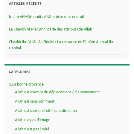
ARTICLES RÉCENTS
Imâm Al-Mâtourîdi : Allâh existe sans endroit
Le Chaykh Al-Mârighni parle des attributs de Allâh
Chaykh Ibn ‘Allân As-Siddîqi : La croyance de l’Imâm Ahmad Ibn
Hanbal
CATÉGORIES
1.La bonne croyance
Allah est exempt du déplacement / du mouvement
Allah est sans comment
Allah est sans endroit / sans direction
Allah n'a pas d'image
Allah n'est pas limité