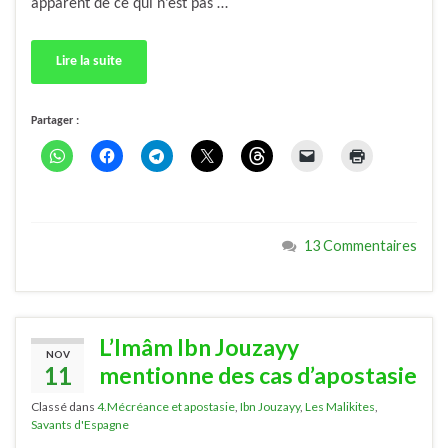
apparent de ce qui n’est pas …
Lire la suite
Partager :
13 Commentaires
L’Imâm Ibn Jouzayy
NOV
11
mentionne des cas d’apostasie
Classé dans
4.Mécréance et apostasie
,
Ibn Jouzayy
,
Les Malikites
,
Savants d'Espagne