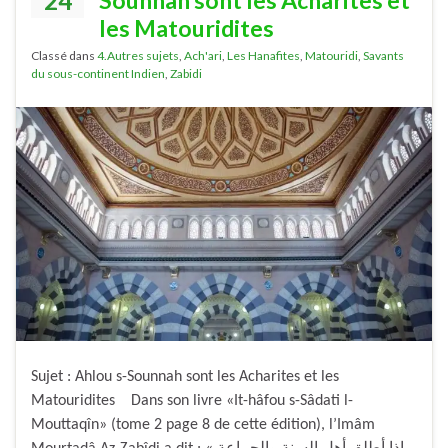
24
les Matouridites
Classé dans
4.Autres sujets
,
Ach'ari
,
Les Hanafites
,
Matouridi
,
Savants
du sous-continent Indien
,
Zabidi
Sujet : Ahlou s-Sounnah sont les Acharites et les
Matouridites Dans son livre «It-hâfou s-Sâdati l-
Mouttaqîn» (tome 2 page 8 de cette édition), l’Imâm