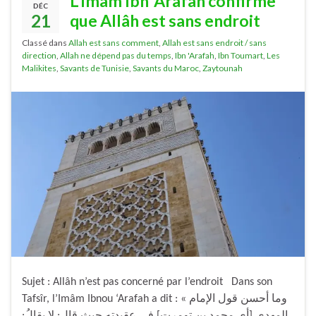
L’Imâm Ibn ‘Arafah confirme
DÉC
21
que Allâh est sans endroit
Classé dans
Allah est sans comment
,
Allah est sans endroit / sans
direction
,
Allah ne dépend pas du temps
,
Ibn 'Arafah
,
Ibn Toumart
,
Les
Malikites
,
Savants de Tunisie
,
Savants du Maroc
,
Zaytounah
Sujet : Allâh n’est pas concerné par l’endroit Dans son
Tafsîr, l’Imâm Ibnou ‘Arafah a dit : « وما أحسن قول الإمام
المهدي [أي محمد بن تومرت] في عقيدته حيث قال: لا يقالُ: