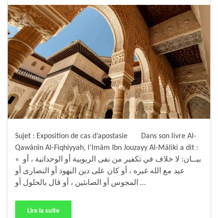
Sujet : Exposition de cas d’apostasie Dans son livre Al-
Qawânîn Al-Fiqhiyyah, l’Imâm Ibn Jouzayy Al-Mâliki a dit :
« بيــان: لا خلاف في تكفير من نفى الربوبية أو الوحدانية ، أو
عبد مع الله غيره ، أو كان على دين اليهود أو النصارى أو
المجوس أو الصابئين ، أو قال بالحلول أو …
Lire la suite