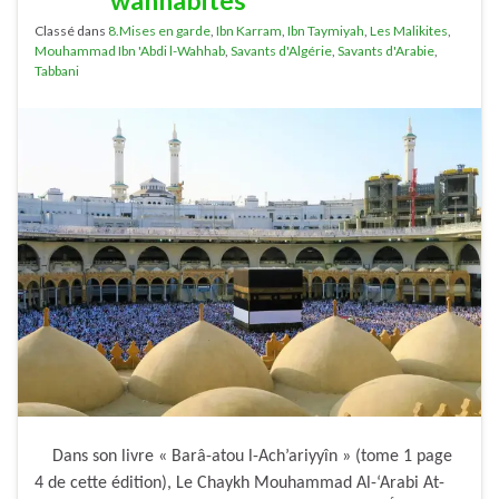
Classé dans
8.Mises en garde
,
Ibn Karram
,
Ibn Taymiyah
,
Les Malikites
,
Mouhammad Ibn 'Abdi l-Wahhab
,
Savants d'Algérie
,
Savants d'Arabie
,
Tabbani
Dans son livre « Barâ-atou l-Ach’ariyyîn » (tome 1 page
4 de cette édition), Le Chaykh Mouhammad Al-‘Arabi At-