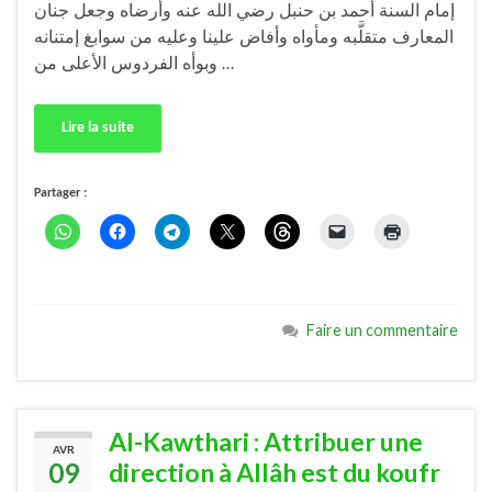
إمام السنة أحمد بن حنبل رضي الله عنه وأرضاه وجعل جنان
المعارف متقلَّبه ومأواه وأفاض علينا وعليه من سوابغ إمتنانه
وبوأه الفردوس الأعلى من …
Lire la suite
Partager :
Faire un commentaire
Al-Kawthari : Attribuer une
AVR
09
direction à Allâh est du koufr