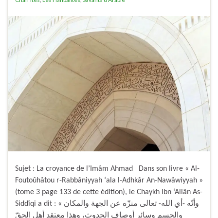
Sujet : La croyance de l’Imâm Ahmad Dans son livre « Al-
Foutoûhâtou r-Rabbâniyyah ‘ala l-Adhkâr An-Nawâwiyyah »
(tome 3 page 133 de cette édition), le Chaykh Ibn ‘Allân As-
Siddîqi a dit : « وأنّه -أي الله- تعالى منزّه عن الجهة والمكان
والجسم وسائر أوصاف الحدوث، وهذا معتقد أهل الحقّ