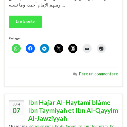
ومنهم الإمام أحمد، وما نسبه …
Lire la suite
Partager :
Faire un commentaire
Ibn Hajar Al-Haytami blâme
JUIN
07
Ibn Taymiyah et Ibn Al-Qayyim
Al-Jawziyyah
Classé dans
8.Mises en garde
,
Ibn Al-Qayyim
,
Ibn Hajar Al-Haytami
,
Ibn