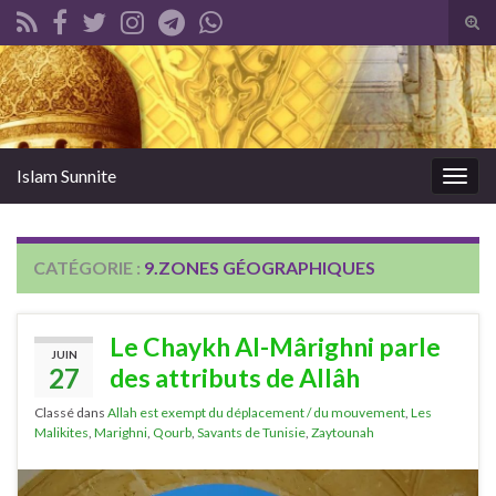
Tog
sear
Search for:
for
Islam Sunnite
Togg
navig
CATÉGORIE :
9.ZONES GÉOGRAPHIQUES
Le Chaykh Al-Mârighni parle
JUIN
27
des attributs de Allâh
Classé dans
Allah est exempt du déplacement / du mouvement
,
Les
Malikites
,
Marighni
,
Qourb
,
Savants de Tunisie
,
Zaytounah