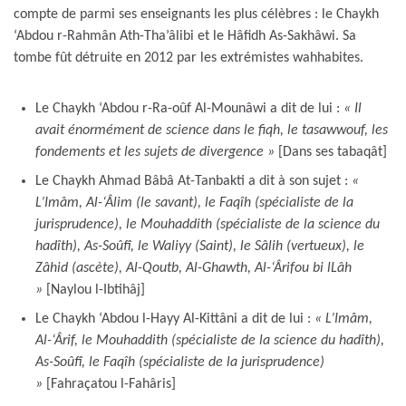
compte de parmi ses enseignants les plus célèbres : le Chaykh
‘Abdou r-Rahmân Ath-Tha’âlibi et le Hâfidh As-Sakhâwi. Sa
tombe fût détruite en 2012 par les extrémistes wahhabites.
Le Chaykh ‘Abdou r-Ra-oûf Al-Mounâwi a dit de lui :
« Il
avait énormément de science dans le fiqh, le tasawwouf, les
fondements et les sujets de divergence »
[Dans ses tabaqât]
Le Chaykh Ahmad Bâbâ At-Tanbakti a dit à son sujet :
«
L’Imâm, Al-‘Âlim (le savant), le Faqîh (spécialiste de la
jurisprudence), le Mouhaddith (spécialiste de la science du
hadîth), As-Soûfî, le Waliyy (Saint), le Sâlih (vertueux), le
Zâhid (ascète), Al-Qoutb, Al-Ghawth, Al-‘Ârifou bi lLâh
»
[Naylou l-Ibtihâj]
Le Chaykh ‘Abdou l-Hayy Al-Kittâni a dit de lui :
« L’Imâm,
Al-‘Ârif, le Mouhaddith (spécialiste de la science du hadîth),
As-Soûfî, le Faqîh (spécialiste de la jurisprudence)
»
[Fahraçatou l-Fahâris]