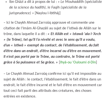
Ibn Ghâzi a dit à propos de lui :
« Le Mouhaddith (spécialiste
de la science du hadîth), le Faqîh (spécialiste de la
jurisprudence) »
[Naylou l-Ibtihâj]
– Ici le Chaykh Ahmad Zarroûq approuve et commente une
citation de l’Imâm Al-Ghazâli au sujet de l’istiwâ de Allâh sur le
trône, dans laquelle il a dit :
« Et Allâh est « istawâ ‘ala l-‘Arch
» (le Trône), tel qu’Il l’a révélé et avec le sens qu’Il a voulu,
d’un « istiwâ » exempt du contact, de l’établissement, du fait
d’être dans un endroit, d’être incarné ou d’être en mouvement.
Il n’est pas porté par le Trône, au contraire, le Trône est porté
grâce à Sa puissance et Sa grâce. »
[
Ihyâ-ou ‘Ouloumi d-Dîn
]
– Le Chaykh Ahmad Zarroûq confirme ici qu’il est impossible au
sujet de Allâh : le contact, l’établissement, le fait d’être dans un
endroit, le fait d’être incarné et le fait d’être en mouvement car
tout ceci fait parti des attributs des créatures, des choses
entrées en existence.