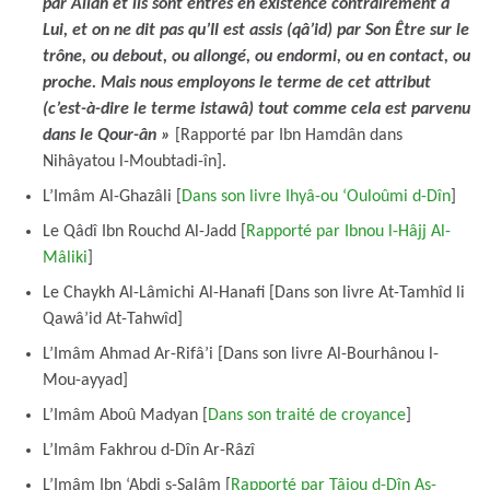
par Allâh et ils sont entrés en existence contrairement à
Lui, et on ne dit pas qu’Il est assis (qâ’id) par Son Être sur le
trône, ou debout, ou allongé, ou endormi, ou en contact, ou
proche. Mais nous employons le terme de cet attribut
(c’est-à-dire le terme istawâ) tout comme cela est parvenu
dans le Qour-ân »
[Rapporté par Ibn Hamdân dans
Nihâyatou l-Moubtadi-în].
L’Imâm Al-Ghazâli [
Dans son livre Ihyâ-ou ‘Ouloûmi d-Dîn
]
Le Qâdî Ibn Rouchd Al-Jadd [
Rapporté par Ibnou l-Hâjj Al-
Mâliki
]
Le Chaykh Al-Lâmichi Al-Hanafi [Dans son livre At-Tamhîd li
Qawâ’id At-Tahwîd]
L’Imâm Ahmad Ar-Rifâ’i [Dans son livre Al-Bourhânou l-
Mou-ayyad]
L’Imâm Aboû Madyan [
Dans son traité de croyance
]
L’Imâm Fakhrou d-Dîn Ar-Râzî
L’Imâm Ibn ‘Abdi s-Salâm [
Rapporté par Tâjou d-Dîn As-