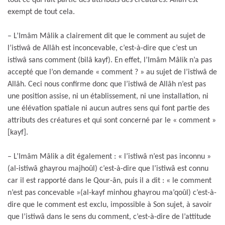
tout ce qui fait partie des attributs des créatures. Allâh est
exempt de tout cela.
– L’Imâm Mâlik a clairement dit que le comment au sujet de
l’istiwâ de Allâh est inconcevable, c’est-à-dire que c’est un
istiwâ sans comment (bilâ kayf). En effet, l’Imâm Mâlik n’a pas
accepté que l’on demande « comment ? » au sujet de l’istiwâ de
Allâh. Ceci nous confirme donc que l’istiwâ de Allâh n’est pas
une position assise, ni un établissement, ni une installation, ni
une élévation spatiale ni aucun autres sens qui font partie des
attributs des créatures et qui sont concerné par le « comment »
[kayf].
– L’Imâm Mâlik a dit également : « l’istiwâ n’est pas inconnu »
(al-istiwâ ghayrou majhoûl) c’est-à-dire que l’istiwâ est connu
car il est rapporté dans le Qour-ân, puis il a dit : « le comment
n’est pas concevable »(al-kayf minhou ghayrou ma’qoûl) c’est-à-
dire que le comment est exclu, impossible à Son sujet, à savoir
que l’istiwâ dans le sens du comment, c’est-à-dire de l’attitude