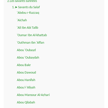
2.Les savants sunnites
1.►Savants du Salaf
'Abdou r-Razzaq
'Aichah
'Ali Ibn Abi Talib
'Oumar Ibn Al-khattab
'Outhman Ibn 'Affan
Abou 'Oubayd
Abou 'Oubaydah
Abou Bakr
Abou Dawoud
Abou Hanifah
Abou l-'Aliyah
Abou Mansour Al-Azhari
Abou Qilabah