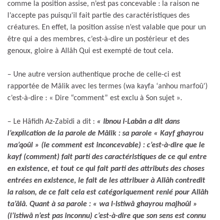
comme la position assise, n’est pas concevable : la raison ne
l’accepte pas puisqu’il fait partie des caractéristiques des
créatures. En effet, la position assise n’est valable que pour un
être qui a des membres, c’est-à-dire un postérieur et des
genoux, gloire à Allâh Qui est exempté de tout cela.
– Une autre version authentique proche de celle-ci est
rapportée de Mâlik avec les termes (wa kayfa ‘anhou marfoû’)
c’est-à-dire : « Dire “comment” est exclu à Son sujet ».
– Le Hâfidh Az-Zabîdi a dit :
« Ibnou l-Labân a dit dans
l’explication de la parole de Mâlik : sa parole « Kayf ghayrou
ma’qoûl » (le comment est inconcevable) : c’est-à-dire que le
kayf (comment) fait parti des caractéristiques de ce qui entre
en existence, et tout ce qui fait parti des attributs des choses
entrées en existence, le fait de les attribuer à Allâh contredit
la raison, de ce fait cela est catégoriquement renié pour Allâh
ta’âlâ. Quant à sa parole : « wa l-Istiwâ ghayrou majhoûl »
(l’istiwâ n’est pas inconnu) c’est-à-dire que son sens est connu