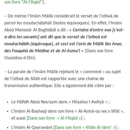
son livre “Al-I’tiqâd”
].
– De même l’Imâm Mâlik considérait le verset de l’istiwâ de
parmi les moutachâbihât (textes équivoques). En effet, l’Imâm
Aboû Mansoûr Al-Baghdâdi a dit :
« Certains d’entre eux [c’est-
à-dire les savants] ont dit que le verset de l’istiwâ est
moutachâbih (équivoque), et ceci est l’avis de Mâlik Ibn Anas,
des Fouqahâ de Médine et de Al-Asma’i »
[Dans son livre
Ousoûlou d-Dîn].
– La parole de l’Imâm Mâlik rejetant le « comment » au sujet
de l’istiwâ de Allâh est rapportée avec une chaîne de
transmission authentique. Elle a également été citée par :
Le Hâfidh Aboû Nou’aym dans « Hilyatou l-Awliyâ » ;
L’Imâm Al-Bayhaqi dans son livre « Al-Asmâ-ou wa s-Sifât »,
et aussi [
Dans son livre « Al-I’tiqâd »
] ;
L’Imâm Al-Qayrawâni [
Dans son livre « Kitâb Al-Jâmi’ »
] ;