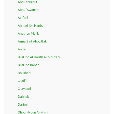
Abou Youçouf
Abou ‘Awanah
Ach'ari
Ahmad Ibn Hanbal
Anas Ibn Malik
Asma Bint Abou Bakr
Awza'i
Bilal Ibn Al-Harith Al-Mouzani
Bilal Ibn Rabah
Boukhari
Chafi'i
Chaybani
Dahhak
Darimi
Dhoun-Noun Al-Misri