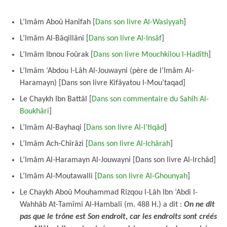
L’Imâm Aboû Hanîfah [
Dans son livre Al-Wasiyyah
]
L’Imâm Al-Bâqillâni [
Dans son livre Al-Insâf
]
L’Imâm Ibnou Foûrak [
Dans son livre Mouchkilou l-Hadîth
]
L’Imâm ‘Abdou l-Lâh Al-Jouwayni (père de l’Imâm Al-
Haramayn) [Dans son livre Kifâyatou l-Mou’taqad]
Le Chaykh Ibn Battâl [
Dans son commentaire du Sahîh Al-
Boukhâri
]
L’Imâm Al-Bayhaqi [
Dans son livre Al-I’tiqâd
]
L’Imâm Ach-Chîrâzi [
Dans son livre Al-Ichârah
]
L’Imâm Al-Haramayn Al-Jouwayni [Dans son livre Al-Irchâd]
L’Imâm Al-Moutawalli [
Dans son livre Al-Ghounyah
]
Le Chaykh Aboû Mouhammad Rizqou l-Lâh Ibn ‘Abdi l-
Wahhâb At-Tamîmi Al-Hambali (m. 488 H.) a dit :
On ne dit
pas que le trône est Son endroit, car les endroits sont créés