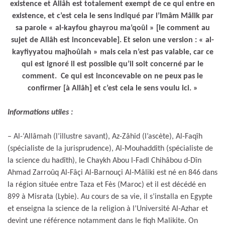
existence et Allâh est totalement exempt de ce qui entre en
existence, et c’est cela le sens indiqué par l’Imâm Mâlik par
sa parole « al-kayfou ghayrou ma’qoûl » [le comment au
sujet de Allâh est inconcevable]. Et selon une version : « al-
kayfiyyatou majhoûlah » mais cela n’est pas valable, car ce
qui est ignoré il est possible qu’il soit concerné par le
comment. Ce qui est inconcevable on ne peux pas le
confirmer [à Allâh] et c’est cela le sens voulu ici. »
Informations utiles :
– Al-‘Allâmah (l’illustre savant), Az-Zâhid (l’ascète), Al-Faqîh
(spécialiste de la jurisprudence), Al-Mouhaddith (spécialiste de
la science du hadîth), le Chaykh Abou l-Fadl Chihâbou d-Dîn
Ahmad Zarroûq Al-Fâçi Al-Barnouçi Al-Mâliki est né en 846 dans
la région située entre Taza et Fès (Maroc) et il est décédé en
899 à Misrata (Lybie). Au cours de sa vie, il s’installa en Egypte
et enseigna la science de la religion à l’Université Al-Azhar et
devint une référence notamment dans le fiqh Malikite. On