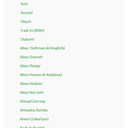
'Ayni
'Azzami
'Illaych
'Iraqi (m.806H)
'Oulaymi
Abou 'Outhman Al-Maghribi
Abou Chamah
Abou Chouja'
Abou Hayyan Al-Andalouçi
Abou Madyan
Abou Nou'aym
Ahmad Zarrouq
Ahmadou Bamba
Ansari (Zakariyya)