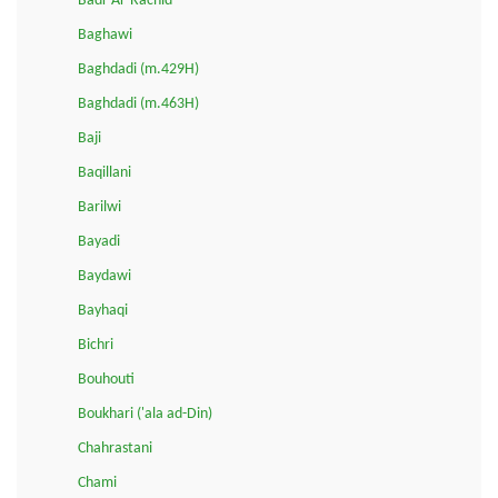
Badr Ar-Rachid
Baghawi
Baghdadi (m.429H)
Baghdadi (m.463H)
Baji
Baqillani
Barilwi
Bayadi
Baydawi
Bayhaqi
Bichri
Bouhouti
Boukhari ('ala ad-Din)
Chahrastani
Chami