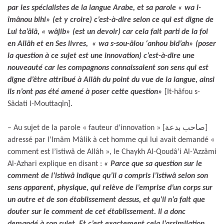
par les spécialistes de la langue Arabe, et sa parole « wa l-
îmânou bihi» (et y croire) c’est-à-dire selon ce qui est digne de
Lui ta’âlâ, « wâjib» (est un devoir) car cela fait parti de la foi
en Allâh et en Ses livres, «
wa s-sou-âlou ‘anhou bid’ah
» (
poser
la question à ce sujet est une innovation
) c’est-à-dire une
nouveauté car les compagnons connaissaient son sens qui est
digne d’être attribué à Allâh du point du vue de la langue, ainsi
ils n’ont pas été amené à poser cette question»
[It-hâfou s-
Sâdati l-Mouttaqîn].
– Au sujet de la parole « fauteur d’innovation » [صاحب بدعة]
adressé par l’Imâm Mâlik à cet homme qui lui avait demandé «
comment est l’istiwâ de Allâh », le Chaykh Al-Qoudâ’i Al-’Azzâmi
Al-Azhari explique en disant :
« Parce que sa question sur le
comment de l’istiwâ indique qu’il a compris l’istiwâ selon son
sens apparent, physique, qui relève de l’emprise d’un corps sur
un autre et de son établissement dessus, et qu’il n’a fait que
douter sur le comment de cet établissement. Il a donc