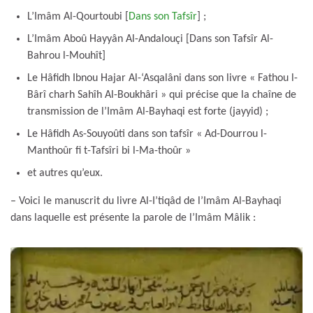
L’Imâm Al-Qourtoubi [
Dans son Tafsîr
] ;
L’Imâm Aboû Hayyân Al-Andalouçi [Dans son Tafsîr Al-
Bahrou l-Mouhît]
Le Hâfidh Ibnou Hajar Al-‘Asqalâni dans son livre « Fathou l-
Bârî charh Sahîh Al-Boukhâri » qui précise que la chaîne de
transmission de l’Imâm Al-Bayhaqi est forte (jayyid) ;
Le Hâfidh As-Souyoûti dans son tafsîr « Ad-Dourrou l-
Manthoûr fi t-Tafsîri bi l-Ma-thoûr »
et autres qu’eux.
– Voici le manuscrit du livre Al-I’tiqâd de l’Imâm Al-Bayhaqi
dans laquelle est présente la parole de l’Imâm Mâlik :