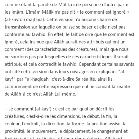
comme étant la parole de Mâlik ni de personne d’autre parmi
les Imâm. L’Imâm Mâlik n’a pas dit « le comment est ignoré »
(al-kayfou majhoûl). Cette version n’a aucune chaîne de
transmission sur laquelle on puisse se baser et elle n’est pas
conforme au tawhîd. En effet, le fait de dire que le comment est
ignoré, cela insinue que Allâh aurait des attributs qui ont un
comment (des caractéristiques des créatures), mais que nous
ne saurions pas par lesquelles de ces caractéristiques Il serait
attribué; et cela contredit le tawhîd. Cependant certains savants
ont cité cette version dans leurs ouvrages en expliquant “al-
kayf” par “al-haqîqah” c’est-à-dire Sa réalité, ainsi ils
comprennent de cette expression que nul ne connaît la réalité
de Allâh si ce n’est Allâh Lui-même.
– Le comment (al-kayf) : c’est ce par quoi on décrit les
créatures, c’est-à-dire les dimensions, le début, la fin, la
couleur, l’endroit, la direction, la forme, la position assise, la
proximité, le mouvement, le déplacement, le changement et