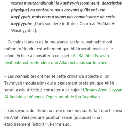
textes moutachâbihah] la kayfiyyah (comment, description
physique) au contraire nous croyons qu’ils ont une
kayfiyyah, mais nous n’avons pas connaissance de cette
kayfiyyah
»
[Dans son livre intitulé « Charh al-‘Aqîdah Al-
Wâsitiyyah »].
– Certains leaders de la mouvance sectaire wahhabite ont
même prétendu textuellement que Allâh serait assis sur le
trône. Article à consulter à ce sujet :
Ar-Râjihi et Fawzân
(wahhabites) prétendent que Allâh est assis sur le trône.
– Les wahhabites ont hérité cette croyance abjecte d’Ibn
Taymiyah (moujassim) qui a également prétendu que Allâh
serait assis. Article à consulter à ce sujet :
L’Imam Abou Hayyan
Al-Andalouçi dénonce l’égarement de Ibn Taymiyah
.
– Les savants de l’Islâm ont été unanimes sur le fait que l’istiwâ
de Allâh n’est pas une position assise (jouloûss) ni un
établissement (istiqrâr). Parmi eux :