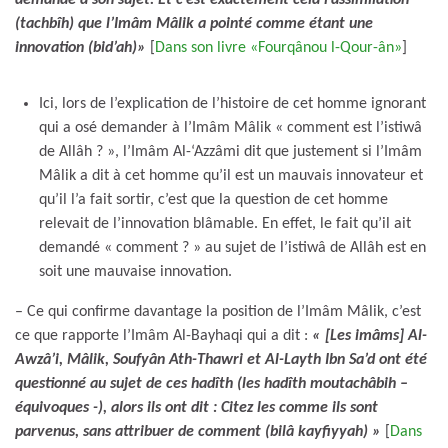
demandé à son sujet. Et c’est exactement cela l’assimilation
(tachbîh) que l’Imâm Mâlik a pointé comme étant une
innovation (bid’ah)»
[
Dans son livre «Fourqânou l-Qour-ân»
]
Ici, lors de l’explication de l’histoire de cet homme ignorant
qui a osé demander à l’Imâm Mâlik « comment est l’istiwâ
de Allâh ? », l’Imâm Al-‘Azzâmi dit que justement si l’Imâm
Mâlik a dit à cet homme qu’il est un mauvais innovateur et
qu’il l’a fait sortir, c’est que la question de cet homme
relevait de l’innovation blâmable. En effet, le fait qu’il ait
demandé « comment ? » au sujet de l’istiwâ de Allâh est en
soit une mauvaise innovation.
– Ce qui confirme davantage la position de l’Imâm Mâlik, c’est
ce que rapporte l’Imâm Al-Bayhaqi qui a dit :
« [Les imâms] Al-
Awzâ’i, Mâlik, Soufyân Ath-Thawri et Al-Layth Ibn Sa’d ont été
questionné au sujet de ces hadîth (les hadîth moutachâbih –
équivoques -), alors ils ont dit : Citez les comme ils sont
parvenus, sans attribuer de comment (bilâ kayfiyyah) »
[
Dans