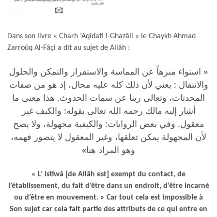
Dans son livre « Charh ‘Aqîdati l-Ghazâli » le Chaykh Ahmad
Zarroûq Al-Fâçi a dit au sujet de Allâh :
« استواء منزهاً عن المماسة والاستقرار والتمكن والحلول
والانتقال : يعني لأن ذلك كله عليه محال، إذ هو من صفات
المحدثات، وتعالى ربنا عن سمات الحدوث. هذا معنى ما
أشار إليه مالك رحمه الله تعالى بقوله: والكيف غير
معقول. وفي بعض الروايات: والكيفية مجهولة، ولا يصح
لأن المجهولة يمكن تعلقها، وغير المعقول لا يتصور فهمه،
وهو المراد هنا»
« L’ istiwâ [de Allâh est] exempt du contact, de
l’établissement, du fait d’être dans un endroit, d’être incarné
ou d’être en mouvement. » Car tout cela est impossible à
Son sujet car cela fait partie des attributs de ce qui entre en