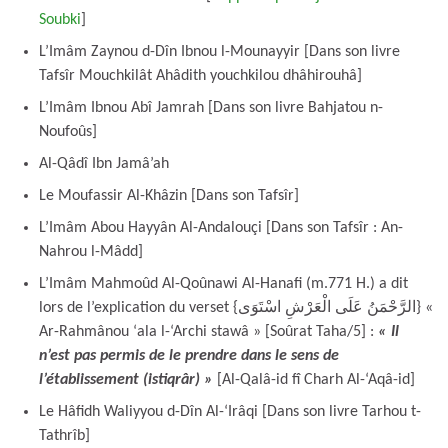
Soubki
]
L’Imâm Zaynou d-Dîn Ibnou l-Mounayyir [Dans son livre
Tafsîr Mouchkilât Ahâdith youchkilou dhâhirouhâ]
L’Imâm Ibnou Abî Jamrah [Dans son livre Bahjatou n-
Noufoûs]
Al-Qâdî Ibn Jamâ’ah
Le Moufassir Al-Khâzin [Dans son Tafsîr]
L’Imâm Abou Hayyân Al-Andalouçi [Dans son Tafsîr : An-
Nahrou l-Mâdd]
L’Imâm Mahmoûd Al-Qoûnawi Al-Hanafi (m.771 H.) a dit
lors de l’explication du verset {الرَّحْمَنُ عَلَى الْعَرْشِ اسْتَوَى} «
Ar-Rahmânou ‘ala l-‘Archi stawâ » [Soûrat Taha/5] :
« Il
n’est pas permis de le prendre dans le sens de
l’établissement (istiqrâr) »
[Al-Qalâ-id fî Charh Al-‘Aqâ-id]
Le Hâfidh Waliyyou d-Dîn Al-‘Irâqi [Dans son livre Tarhou t-
Tathrîb]