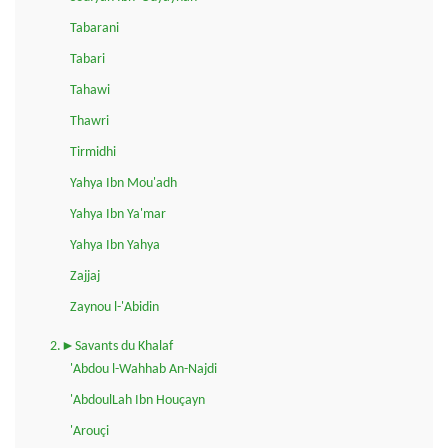
Tabarani
Tabari
Tahawi
Thawri
Tirmidhi
Yahya Ibn Mou'adh
Yahya Ibn Ya'mar
Yahya Ibn Yahya
Zajjaj
Zaynou l-'Abidin
2.►Savants du Khalaf
'Abdou l-Wahhab An-Najdi
'AbdoulLah Ibn Houçayn
'Arouçi