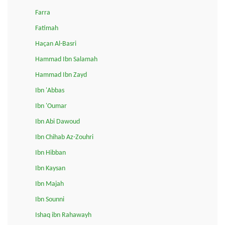
Farra
Fatimah
Haçan Al-Basri
Hammad Ibn Salamah
Hammad Ibn Zayd
Ibn 'Abbas
Ibn 'Oumar
Ibn Abi Dawoud
Ibn Chihab Az-Zouhri
Ibn Hibban
Ibn Kaysan
Ibn Majah
Ibn Sounni
Ishaq ibn Rahawayh