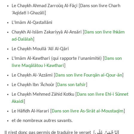
Le Chaykh Ahmad Zarroûq Al-Fâçi [Dans son livre Charh
‘Aqîdati l-Ghazâli]
L’Imâm Al-Qastallâni
Chaykh Al-Islâm Zakariyyâ Al-Ansâri [
Dans son livre Ihkâm
ad-Dalâlah
]
Le Chaykh Moullâ ‘Alî Al-Qârî
L’Imâm Al-Kawthari (qui rapporte l’unanimité) [
Dans son
livre Maqâlâtou l-Kawthari
]
Le Chaykh Al-‘Azzâmi [
Dans son livre Fourqân al-Qour-ân
]
Le Chaykh Ibn ‘Âchoûr [
Dans son tafsîr
]
Le Chaykh Mehmed Zâhid Kotku [
Dans son livre Ehl-i Sünnet
Akaidi
]
Le Hâfidh Al-Harari [
Dans son livre As-Sirât al-Moustaqîm
]
et de nombreux autres savants.
Il n’est donc pas permis de traduire le verset {الرَّحْمَنُ عَلَى