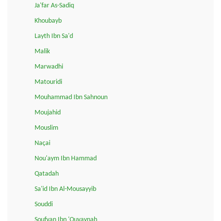
Ja'far As-Sadiq
Khoubayb
Layth Ibn Sa'd
Malik
Marwadhi
Matouridi
Mouhammad Ibn Sahnoun
Moujahid
Mouslim
Naçai
Nou'aym Ibn Hammad
Qatadah
Sa'id Ibn Al-Mousayyib
Souddi
Soufyan Ibn 'Ouyaynah