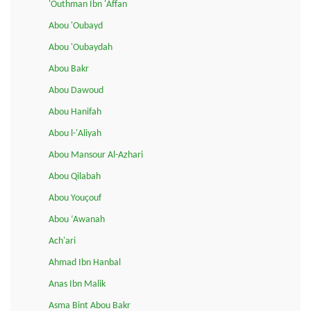
'Outhman Ibn 'Affan
Abou 'Oubayd
Abou 'Oubaydah
Abou Bakr
Abou Dawoud
Abou Hanifah
Abou l-'Aliyah
Abou Mansour Al-Azhari
Abou Qilabah
Abou Youçouf
Abou ‘Awanah
Ach'ari
Ahmad Ibn Hanbal
Anas Ibn Malik
Asma Bint Abou Bakr