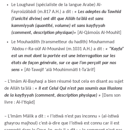
Le Loughawi (spécialiste de la langue Arabe) Al-
Fayroûzâbâdi (m.817 A.H.) a dit :
« Les adeptes du Tawhîd
(l’unicité divine) ont dit que Allâh ta’âlâ est sans
kammiyyah (quantité, volume) et sans kayfiyyah
(comment, description physique)
»
[Al-Qâmoûs Al-Mouhît]
Le Mouhaddith (transmetteur du hadîth) Mouhammad
‘Abdou r-Ra-oûf Al-Mounâwi (m.1031 A.H.) a dit :
« “Kayfa”
est un mot dont la portée est une interrogation sur les
états de façon générale, sur ce que l’on perçoit par nos
sens
»
[At-Tawqîf ‘alâ Mouhimmâti t-Ta’ârîf]
– L’Imâm Al-Bayhaqi a bien résumé tout cela en disant au sujet
de Allâh ta’âlâ :
« Il est Celui Qui n’est pas soumis aux illusions
de la kayfiyyah (comment, description physique)
»
[Dans son
livre : Al-I’tiqâd]
– L’Imâm Mâlik a dit : « l’istiwâ n’est pas inconnu » (al-istiwâ
ghayrou majhoul) c’est-à-dire que l’istiwâ est connu car il est