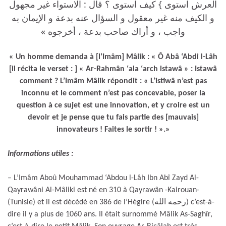
العرش استوى } كيف استوى ؟ قال : الاستواء غير مجهول
و الكيف منه غير معقول و السؤال عنه بدعة و الإيمان به
واجب ، و أراك صاحب بدعة ، أخرجوه »
« Un homme demanda à [l’Imâm] Mâlik : « Ô Abâ ‘Abdi l-Lâh
[il récita le verset : ] « Ar-Rahmân ‘ala ‘arch istawâ » : Istawâ
comment ? L’Imâm Mâlik répondit : « L’istiwâ n’est pas
inconnu et le comment n’est pas concevable, poser la
question à ce sujet est une innovation, et y croire est un
devoir et je pense que tu fais partie des [mauvais]
innovateurs ! Faites le sortir ! ».»
Informations utiles :
– L’Imâm Aboû Mouhammad ‘Abdou l-Lâh Ibn Abî Zayd Al-
Qayrawâni Al-Mâliki est né en 310 à Qayrawân -Kairouan-
(Tunisie) et il est décédé en 386 de l’Hégire (رحمه الله) c’est-à-
dire il y a plus de 1060 ans. Il était surnommé Mâlik As-Saghîr,