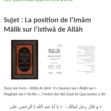
Zayd)
,
Savants d'Arabie
,
Savants de Tunisie
,
►Verset
Sujet : La position de l’Imâm
Mâlik sur l’istiwâ de Allâh
Dans son livre « Kitâb Al-Jâmi’ fi s-Sounan wa l-Âdâb wa l-
Maghâzi wa t-Târîkh », l’Imâm Ibn Abî Zayd Al-Qayrawâni a dit :
« و قال رجل لمالك : » يا أبا عبد الله { الرحمن على