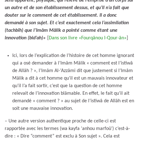
sens apparent, physique, qui relève de l’emprise d’un corps sur
un autre et de son établissement dessus, et qu’il n’a fait que
douter sur le comment de cet établissement. Il a donc
demandé à son sujet. Et c’est exactement cela l’assimilation
(tachbîh) que l’Imâm Mâlik a pointé comme étant une
innovation (bid’ah)»
[
Dans son livre «Fourqânou l-Qour-ân»
]
Ici, lors de l’explication de l’histoire de cet homme ignorant
qui a osé demander à l’Imâm Mâlik « comment est l’istiwâ
de Allâh ? », l’Imâm Al-‘Azzâmi dit que justement si l’Imâm
Mâlik a dit à cet homme qu’il est un mauvais innovateur et
qu’il l’a fait sortir, c’est que la question de cet homme
relevait de l’innovation blâmable. En effet, le fait qu’il ait
demandé « comment ? » au sujet de l’istiwâ de Allâh est en
soit une mauvaise innovation.
– Une autre version authentique proche de celle-ci est
rapportée avec les termes (wa kayfa ‘anhou marfoû’) c’est-à-
dire : « Dire “comment” est exclu à Son sujet ». Cela est