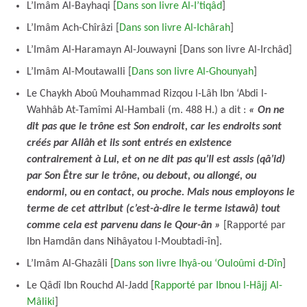
L’Imâm Al-Bayhaqi [
Dans son livre Al-I’tiqâd
]
L’Imâm Ach-Chîrâzi [
Dans son livre Al-Ichârah
]
L’Imâm Al-Haramayn Al-Jouwayni [Dans son livre Al-Irchâd]
L’Imâm Al-Moutawalli [
Dans son livre Al-Ghounyah
]
Le Chaykh Aboû Mouhammad Rizqou l-Lâh Ibn ‘Abdi l-
Wahhâb At-Tamîmi Al-Hambali (m. 488 H.) a dit :
« On ne
dit pas que le trône est Son endroit, car les endroits sont
créés par Allâh et ils sont entrés en existence
contrairement à Lui, et on ne dit pas qu’Il est assis (qâ’id)
par Son Être sur le trône, ou debout, ou allongé, ou
endormi, ou en contact, ou proche. Mais nous employons le
terme de cet attribut (c’est-à-dire le terme istawâ) tout
comme cela est parvenu dans le Qour-ân »
[Rapporté par
Ibn Hamdân dans Nihâyatou l-Moubtadi-în].
L’Imâm Al-Ghazâli [
Dans son livre Ihyâ-ou ‘Ouloûmi d-Dîn
]
Le Qâdî Ibn Rouchd Al-Jadd [
Rapporté par Ibnou l-Hâjj Al-
Mâliki
]