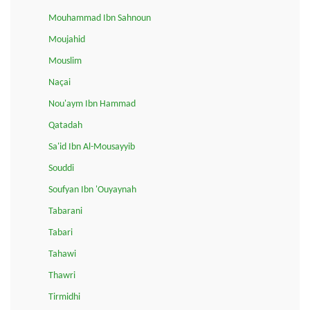
Mouhammad Ibn Sahnoun
Moujahid
Mouslim
Naçai
Nou'aym Ibn Hammad
Qatadah
Sa'id Ibn Al-Mousayyib
Souddi
Soufyan Ibn 'Ouyaynah
Tabarani
Tabari
Tahawi
Thawri
Tirmidhi