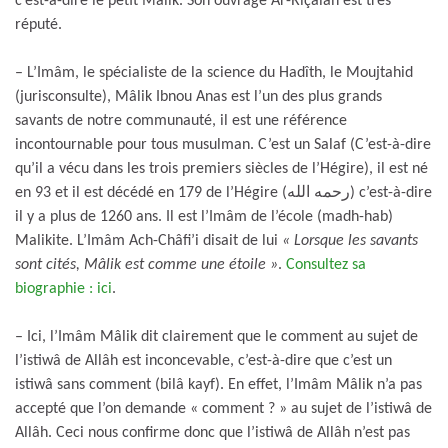
c’est-à-dire le petit Mâlik. Son ouvrage Ar-Riçâlah est très
réputé.
– L’Imâm, le spécialiste de la science du Hadîth, le Moujtahid
(jurisconsulte), Mâlik Ibnou Anas est l’un des plus grands
savants de notre communauté, il est une référence
incontournable pour tous musulman. C’est un Salaf (C’est-à-dire
qu’il a vécu dans les trois premiers siècles de l’Hégire), il est né
en 93 et il est décédé en 179 de l’Hégire (رحمه الله) c’est-à-dire
il y a plus de 1260 ans. Il est l’Imâm de l’école (madh-hab)
Malikite. L’Imâm Ach-Châfi’i disait de lui
« Lorsque les savants
sont cités, Mâlik est comme une étoile »
.
Consultez sa
biographie : ici
.
– Ici, l’Imâm Mâlik dit clairement que le comment au sujet de
l’istiwâ de Allâh est inconcevable, c’est-à-dire que c’est un
istiwâ sans comment (bilâ kayf). En effet, l’Imâm Mâlik n’a pas
accepté que l’on demande « comment ? » au sujet de l’istiwâ de
Allâh. Ceci nous confirme donc que l’istiwâ de Allâh n’est pas