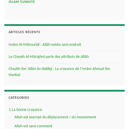
ISLAM SUNNITE
ARTICLES RÉCENTS
Imâm Al-Mâtourîdi : Allâh existe sans endroit
Le Chaykh Al-Mârighni parle des attributs de Allâh
Chaykh Ibn ‘Allân As-Siddîqi : La croyance de l’Imâm Ahmad Ibn
Hanbal
CATÉGORIES
1.La bonne croyance
Allah est exempt du déplacement / du mouvement
Allah est sans comment