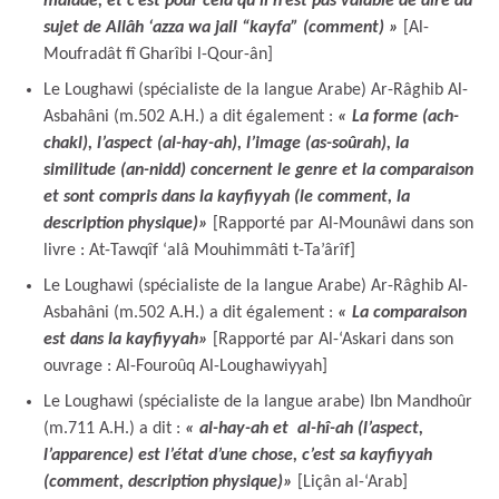
malade, et c’est pour cela qu’il n’est pas valable de dire au
sujet de Allâh ‘azza wa jall “kayfa” (comment)
»
[Al-
Moufradât fî Gharîbi l-Qour-ân]
Le Loughawi (spécialiste de la langue Arabe) Ar-Râghib Al-
Asbahâni (m.502 A.H.) a dit également :
« La forme (ach-
chakl), l’aspect (al-hay-ah), l’image (as-soûrah), la
similitude (an-nidd) concernent le genre et la comparaison
et sont compris dans la kayfiyyah (le comment, la
description physique)
»
[Rapporté par Al-Mounâwi dans son
livre : At-Tawqîf ‘alâ Mouhimmâti t-Ta’ârîf]
Le Loughawi (spécialiste de la langue Arabe) Ar-Râghib Al-
Asbahâni (m.502 A.H.) a dit également :
« La comparaison
est dans la kayfiyyah
»
[Rapporté par Al-‘Askari dans son
ouvrage : Al-Fouroûq Al-Loughawiyyah]
Le Loughawi (spécialiste de la langue arabe) Ibn Mandhoûr
(m.711 A.H.) a dit :
« al-hay-ah et al-hî-ah (l’aspect,
l’apparence) est l’état d’une chose, c’est sa kayfiyyah
(comment, description physique)
»
[Liçân al-‘Arab]