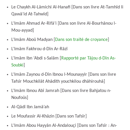
Le Chaykh Al-Lâmichi Al-Hanafi [Dans son livre At-Tamhîd li
Qawâ’id At-Tahwîd]
L’Imâm Ahmad Ar-Rifâ’i [Dans son livre Al-Bourhânou l-
Mou-ayyad]
L’Imâm Aboû Madyan [
Dans son traité de croyance
]
L’Imâm Fakhrou d-Dîn Ar-Râzî
L’Imâm Ibn ‘Abdi s-Salâm [
Rapporté par Tâjou d-Dîn As-
Soubki
]
L’Imâm Zaynou d-Dîn Ibnou l-Mounayyir [Dans son livre
Tafsîr Mouchkilât Ahâdith youchkilou dhâhirouhâ]
L’Imâm Ibnou Abî Jamrah [Dans son livre Bahjatou n-
Noufoûs]
Al-Qâdî Ibn Jamâ’ah
Le Moufassir Al-Khâzin [Dans son Tafsîr]
L’Imâm Abou Hayyân Al-Andalouçi [Dans son Tafsîr : An-