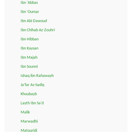
Ibn 'Abbas
Ibn 'Oumar
Ibn Abi Dawoud
Ibn Chihab Az-Zouhri
Ibn Hibban
Ibn Kaysan
Ibn Majah
Ibn Sounni
Ishaq ibn Rahawayh
Ja'far As-Sadiq
Khoubayb
Layth Ibn Sa'd
Malik
Marwadhi
Matouridi