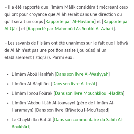
– Il a été rapporté que l’Imâm Mâlik considérait mécréant ceux
qui ont pour croyance que Allâh serait dans une direction ou
qu’Il serait un corps [
Rapporté par Al-Haytami
] et [
Rapporté par
Al-Qâri
] et [
Rapporté par Mahmoûd As-Soubki Al-Azhari
].
– Les savants de l’Islâm ont été unanimes sur le fait que l’istiwâ
de Allâh n’est pas une position assise (jouloûss) ni un
établissement (istiqrâr). Parmi eux :
L’Imâm Aboû Hanîfah [
Dans son livre Al-Wasiyyah
]
L’Imâm Al-Bâqillâni [
Dans son livre Al-Insâf
]
L’Imâm Ibnou Foûrak [
Dans son livre Mouchkilou l-Hadîth
]
L’Imâm ‘Abdou l-Lâh Al-Jouwayni (père de l’Imâm Al-
Haramayn) [Dans son livre Kifâyatou l-Mou’taqad]
Le Chaykh Ibn Battâl [
Dans son commentaire du Sahîh Al-
Boukhâri
]