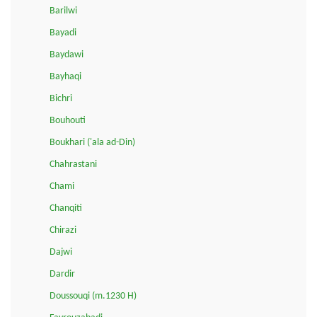
Barilwi
Bayadi
Baydawi
Bayhaqi
Bichri
Bouhouti
Boukhari ('ala ad-Din)
Chahrastani
Chami
Chanqiti
Chirazi
Dajwi
Dardir
Doussouqi (m.1230 H)