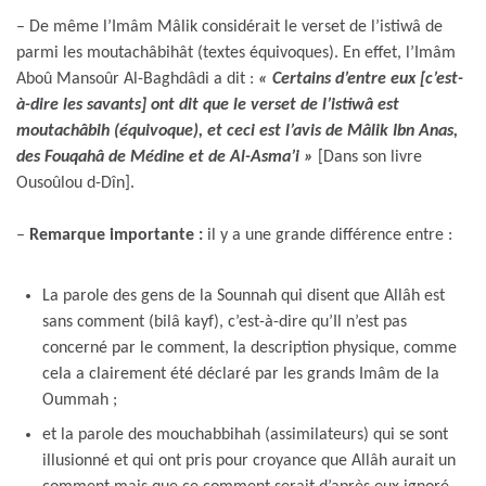
– De même l’Imâm Mâlik considérait le verset de l’istiwâ de
parmi les moutachâbihât (textes équivoques). En effet, l’Imâm
Aboû Mansoûr Al-Baghdâdi a dit :
« Certains d’entre eux [c’est-
à-dire les savants] ont dit que le verset de l’istiwâ est
moutachâbih (équivoque), et ceci est l’avis de Mâlik Ibn Anas,
des Fouqahâ de Médine et de Al-Asma’i »
[Dans son livre
Ousoûlou d-Dîn].
–
Remarque importante :
il y a une grande différence entre :
La parole des gens de la Sounnah qui disent que Allâh est
sans comment (bilâ kayf), c’est-à-dire qu’Il n’est pas
concerné par le comment, la description physique, comme
cela a clairement été déclaré par les grands Imâm de la
Oummah ;
et la parole des mouchabbihah (assimilateurs) qui se sont
illusionné et qui ont pris pour croyance que Allâh aurait un