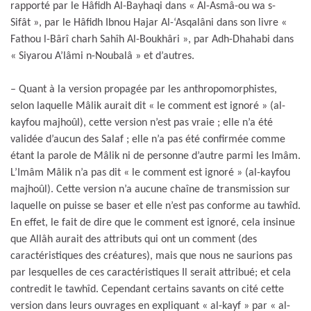
rapporté par le Hâfidh Al-Bayhaqi dans « Al-Asmâ-ou wa s-
Sifât », par le Hâfidh Ibnou Hajar Al-‘Asqalâni dans son livre «
Fathou l-Bârî charh Sahîh Al-Boukhâri », par Adh-Dhahabi dans
« Siyarou A’lâmi n-Noubalâ » et d’autres.
– Quant à la version propagée par les anthropomorphistes,
selon laquelle Mâlik aurait dit « le comment est ignoré » (al-
kayfou majhoûl), cette version n’est pas vraie ; elle n’a été
validée d’aucun des Salaf ; elle n’a pas été confirmée comme
étant la parole de Mâlik ni de personne d’autre parmi les Imâm.
L’Imâm Mâlik n’a pas dit « le comment est ignoré » (al-kayfou
majhoûl). Cette version n’a aucune chaîne de transmission sur
laquelle on puisse se baser et elle n’est pas conforme au tawhîd.
En effet, le fait de dire que le comment est ignoré, cela insinue
que Allâh aurait des attributs qui ont un comment (des
caractéristiques des créatures), mais que nous ne saurions pas
par lesquelles de ces caractéristiques Il serait attribué; et cela
contredit le tawhîd. Cependant certains savants on cité cette
version dans leurs ouvrages en expliquant « al-kayf » par « al-