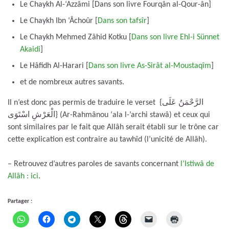
Le Chaykh Al-‘Azzâmi [Dans son livre Fourqân al-Qour-ân]
Le Chaykh Ibn ‘Âchoûr [
Dans son tafsîr
]
Le Chaykh Mehmed Zâhid Kotku [
Dans son livre Ehl-i Sünnet
Akaidi
]
Le Hâfidh Al-Harari [
Dans son livre As-Sirât al-Moustaqîm
]
et de nombreux autres savants.
Il n’est donc pas permis de traduire le verset {الرَّحْمَنُ عَلَى
الْعَرْشِ اسْتَوَى} (Ar-Rahmânou ‘ala l-’archi stawâ) et ceux qui
sont similaires par le fait que Allâh serait établi sur le trône car
cette explication est contraire au tawhîd (l’unicité de Allâh).
– Retrouvez d’autres paroles de savants concernant
l’Istiwâ de
Allâh : ici
.
Partager :