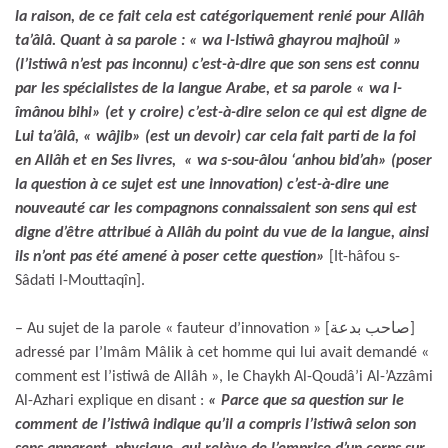
la raison, de ce fait cela est catégoriquement renié pour Allâh
ta’âlâ. Quant à sa parole : « wa l-Istiwâ ghayrou majhoûl »
(l’istiwâ n’est pas inconnu) c’est-à-dire que son sens est connu
par les spécialistes de la langue Arabe, et sa parole « wa l-
îmânou bihi» (et y croire) c’est-à-dire selon ce qui est digne de
Lui ta’âlâ, « wâjib» (est un devoir) car cela fait parti de la foi
en Allâh et en Ses livres, «
wa s-sou-âlou ‘anhou bid’ah
» (
poser
la question à ce sujet est une innovation
) c’est-à-dire une
nouveauté car les compagnons connaissaient son sens qui est
digne d’être attribué à Allâh du point du vue de la langue, ainsi
ils n’ont pas été amené à poser cette question»
[It-hâfou s-
Sâdati l-Mouttaqîn].
– Au sujet de la parole « fauteur d’innovation » [صاحب بدعة]
adressé par l’Imâm Mâlik à cet homme qui lui avait demandé «
comment est l’istiwâ de Allâh », le Chaykh Al-Qoudâ’i Al-’Azzâmi
Al-Azhari explique en disant :
« Parce que sa question sur le
comment de l’istiwâ indique qu’il a compris l’istiwâ selon son