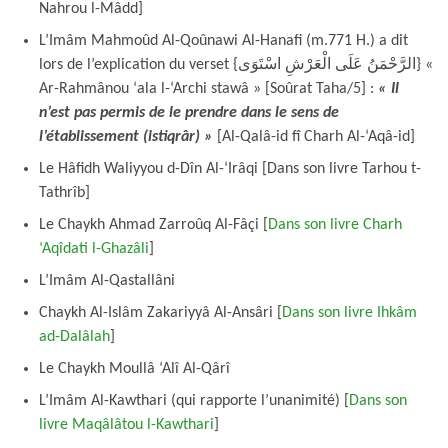
Nahrou l-Mâdd]
L’Imâm Mahmoûd Al-Qoûnawi Al-Hanafi (m.771 H.) a dit
lors de l’explication du verset {الرَّحْمَنُ عَلَى الْعَرْشِ اسْتَوَى} «
Ar-Rahmânou ‘ala l-‘Archi stawâ » [Soûrat Taha/5] :
« Il
n’est pas permis de le prendre dans le sens de
l’établissement (istiqrâr) »
[Al-Qalâ-id fî Charh Al-‘Aqâ-id]
Le Hâfidh Waliyyou d-Dîn Al-‘Irâqi [Dans son livre Tarhou t-
Tathrîb]
Le Chaykh Ahmad Zarroûq Al-Fâçi [
Dans son livre Charh
‘Aqîdati l-Ghazâli
]
L’Imâm Al-Qastallâni
Chaykh Al-Islâm Zakariyyâ Al-Ansâri [
Dans son livre Ihkâm
ad-Dalâlah
]
Le Chaykh Moullâ ‘Alî Al-Qârî
L’Imâm Al-Kawthari (qui rapporte l’unanimité) [
Dans son
livre Maqâlâtou l-Kawthari
]