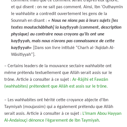
comment mais que ce comment serait d’après eux ignoré,
et qui disent : on ne sait pas comment. Ainsi, Ibn ‘Outhaymîn
le wahhabite a contredit ouvertement les gens de la
Sounnah en disant :
« Nous ne nions pas à leurs sujets [les
textes moutachâbihah] la kayfiyyah (comment, description
physique) au contraire nous croyons qu’ils ont une
kayfiyyah, mais nous n’avons pas connaissance de cette
kayfiyyah
»
[Dans son livre intitulé “Charh al-‘Aqîdah Al-
Wâsitiyyah”].
– Certains leaders de la mouvance sectaire wahhabite ont
même prétendu textuellement que Allâh serait assis sur le
trône. Article à consulter à ce sujet :
Ar-Râjihi et Fawzân
(wahhabites) prétendent que Allâh est assis sur le trône.
– Les wahhabites ont hérité cette croyance abjecte d’Ibn
Taymiyah (moujassim) qui a également prétendu que Allâh
serait assis. Article à consulter à ce sujet :
L’Imam Abou Hayyan
Al-Andalouçi dénonce l’égarement de Ibn Taymiyah
.