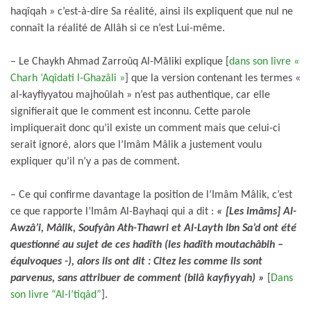
haqîqah » c’est-à-dire Sa réalité, ainsi ils expliquent que nul ne
connaît la réalité de Allâh si ce n’est Lui-même.
– Le Chaykh Ahmad Zarroûq Al-Mâliki explique [
dans son livre «
Charh ‘Aqîdati l-Ghazâli »
] que la version contenant les termes «
al-kayfiyyatou majhoûlah » n’est pas authentique, car elle
signifierait que le comment est inconnu. Cette parole
impliquerait donc qu’il existe un comment mais que celui-ci
serait ignoré, alors que l’Imâm Mâlik a justement voulu
expliquer qu’il n’y a pas de comment.
– Ce qui confirme davantage la position de l’Imâm Mâlik, c’est
ce que rapporte l’Imâm Al-Bayhaqi qui a dit :
« [Les imâms] Al-
Awzâ’i, Mâlik, Soufyân Ath-Thawri et Al-Layth Ibn Sa’d ont été
questionné au sujet de ces hadîth (les hadîth moutachâbih –
équivoques -), alors ils ont dit : Citez les comme ils sont
parvenus, sans attribuer de comment (bilâ kayfiyyah) »
[
Dans
son livre “Al-I’tiqâd”
].