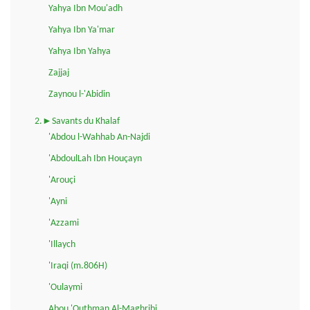
Yahya Ibn Mou'adh
Yahya Ibn Ya'mar
Yahya Ibn Yahya
Zajjaj
Zaynou l-'Abidin
2.►Savants du Khalaf
'Abdou l-Wahhab An-Najdi
'AbdoulLah Ibn Houçayn
'Arouçi
'Ayni
'Azzami
'Illaych
'Iraqi (m.806H)
'Oulaymi
Abou 'Outhman Al-Maghribi