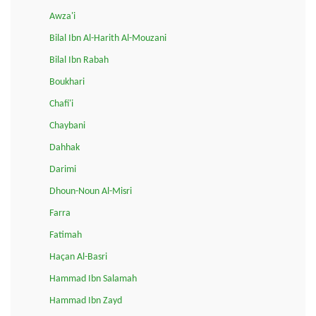
Awza'i
Bilal Ibn Al-Harith Al-Mouzani
Bilal Ibn Rabah
Boukhari
Chafi'i
Chaybani
Dahhak
Darimi
Dhoun-Noun Al-Misri
Farra
Fatimah
Haçan Al-Basri
Hammad Ibn Salamah
Hammad Ibn Zayd