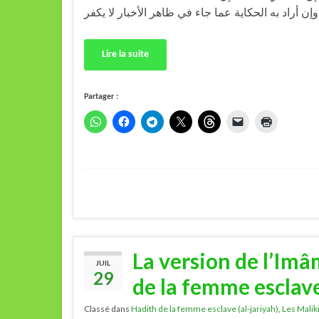
Lire la suite
Partager :
La version de l’Imâ
JUIL
29
de la femme esclave
Classé dans
Hadith de la femme esclave (al-jariyah)
,
Les Malik