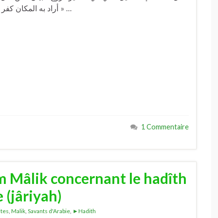
أراد به المكان كفر وإن أراد به الحكاية عما جاء في ظاهر الأخبار لا يكفر » …
1 Commentaire
m Mâlik concernant le hadîth
 (jâriyah)
ites
,
Malik
,
Savants d'Arabie
,
►Hadith