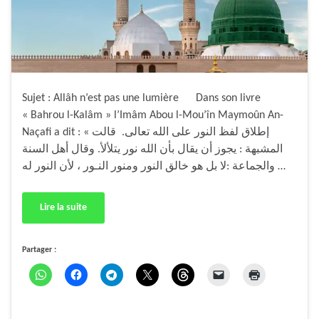
Sujet : Allâh n’est pas une lumière Dans son livre
« Bahrou l-Kalâm » l’Imâm Abou l-Mou’în Maymoûn An-
Naçafi a dit : « إطلاق لفظ النور على الله تعالى. قالت
المشبهة : يجوز أن يقال بأن الله نور يتلألأ. وقال أهل السنة
والجماعة :لا بل هو خالق النور ومنور النـور ، لأن النور له …
Lire la suite
Partager :