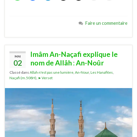
Faire un commentaire
Imâm An-Naçafi explique le
MAI
02
nom de Allâh : An-Noûr
Classé dans
Allah n'est pas une lumière
,
An-Nour
,
Les Hanafites
,
Naçafi (m.508H)
,
►Verset