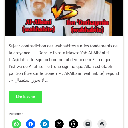
Sujet : contradiction des wahhabites sur les fondements de
la croyance Dans le livre « Mawsoû’ah Al-Albâni fi
l-‘Aqîdah », lorsqu’un homme lui demande « Est-ce que
l’istiwâ de Allâh sur le trône signifie que Allâh est établi
par Son Être sur le trône ? » , Al-Albâni (wahhabite) répond
: « لا يجوز استعمال …
Lire la suite
Partager :