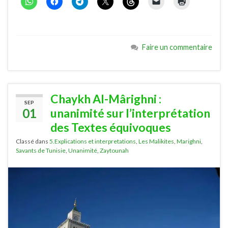
Faire un commentaire
Chaykh Al-Mârighni :
SEP
01
unanimité sur l’interprétation
des Textes équivoques
Classé dans
5.Explications et interpretations
,
Les Malikites
,
Marighni
,
Savants de Tunisie
,
Unanimité
,
Zaytounah