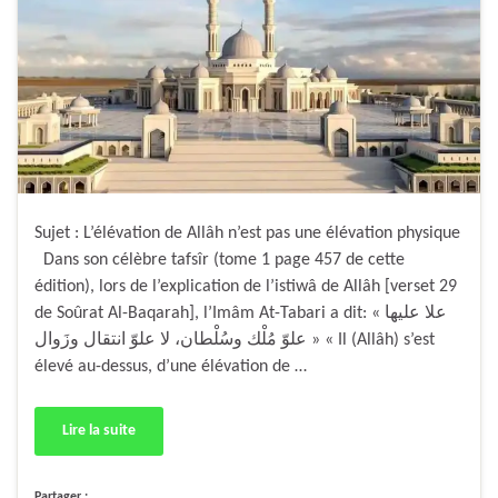
Sujet : L’élévation de Allâh n’est pas une élévation physique
Dans son célèbre tafsîr (tome 1 page 457 de cette
édition), lors de l’explication de l’istiwâ de Allâh [verset 29
de Soûrat Al-Baqarah], l’Imâm At-Tabari a dit: « علا عليها
علوّ مُلْك وسُلْطان، لا علوّ انتقال وزَوال » « Il (Allâh) s’est
élevé au-dessus, d’une élévation de …
Lire la suite
Partager :