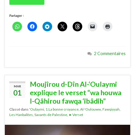
Partager :
2 Commentaires
Moujîrou d-Dîn Al-‘Oulaymi
MAR
01
explique le verset “wa houwa
l-Qâhirou fawqa ‘ibâdih”
Classé dans
'Oulaymi
,
1.La bonne croyance
,
Al-'Oulouww
,
Fawqiyyah
,
Les Hanbalites
,
Savants de Palestine
,
►Verset