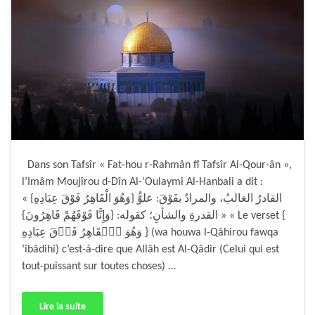
Dans son Tafsîr « Fat-hou r-Rahmân fî Tafsîr Al-Qour-ân »,
l’Imâm Moujîrou d-Dîn Al-‘Oulaymi Al-Hanbali a dit :
« {وَهُوَ الْقَاهِرُ فَوْقَ عِبَادِهِ} القادرُ الغالبُ، والمرادُ بفَوْقَ: علوُّ
القدرةِ والشأنِ؛ كقوله: {وَإِنَّا فَوْقَهُمْ قَاهِرُونَ} » « Le verset {
وَهُوَ ٱلۡقَاهِرُ فَوۡقَ عِبَادِهِ } (wa houwa l-Qâhirou fawqa
‘ibâdihi) c’est-à-dire que Allâh est Al-Qâdir (Celui qui est
tout-puissant sur toutes choses) …
Lire la suite