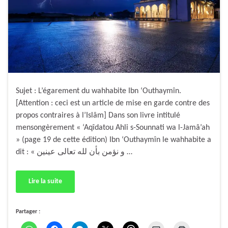
Sujet : L’égarement du wahhabite Ibn ‘Outhaymîn.
[Attention : ceci est un article de mise en garde contre des
propos contraires à l’Islâm] Dans son livre intitulé
mensongèrement « ‘Aqîdatou Ahli s-Sounnati wa l-Jamâ’ah
» (page 19 de cette édition) Ibn ‘Outhaymîn le wahhabite a
dit : « و نؤمن بأن لله تعالى عينين …
Lire la suite
Partager :