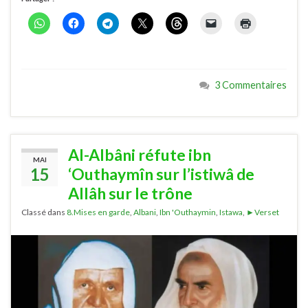
3 Commentaires
Al-Albâni réfute ibn
MAI
15
‘Outhaymîn sur l’istiwâ de
Allâh sur le trône
Classé dans
8.Mises en garde
,
Albani
,
Ibn 'Outhaymin
,
Istawa
,
►Verset