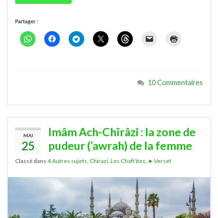
Partager :
10 Commentaires
Imâm Ach-Chîrâzi : la zone de
MAI
25
pudeur (‘awrah) de la femme
Classé dans
4.Autres sujets
,
Chirazi
,
Les Chafi'ites
,
►Verset