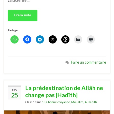
caractérisé …
Lire la suite
Partager :
Faire un commentaire
La prédestination de Allâh ne
MAI
25
change pas [Hadîth]
Classé dans
1.La bonne croyance
,
Mouslim
,
►Hadith