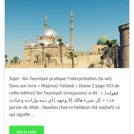
Sujet : Ibn Taymiyah pratique l’interprétation (ta-wîl)
Dans son livre « Majmoû’ Fatâwâ » [tome 2 page 433 de
cette édition] Ibn Taymiyah (moujassim) a dit : « فقوله:{
كل شيء هالك إلا وجهه } أي دينه وإرادته وعبادته » « La
parole de Allâh : {koullou chay-in hâlikoun illâ wajhah} ce
qui signifie …
Lire la suite