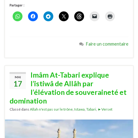
Partager :
Faire un commentaire
Imâm At-Tabari explique
MAI
17
l’istiwâ de Allâh par
l’élévation de souveraineté et
domination
Classé dans
Allah n'est pas sur le trône
,
Istawa
,
Tabari
,
►Verset