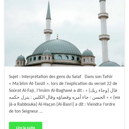
Sujet : Interprétation des gens du Salaf Dans son Tafsîr
« Ma’âlim At-Tanzîl », lors de l’explication du verset 22 de
Soûrat Al-Fajr, l’Imâm Al-Baghawi a dit : « {وجاء ربك} قال
الحسن : جاء أمره وقضاؤه وقال الكلبي : ينزل حكمه » « {wa
jâ-a Rabbouka} Al-Haçan [Al-Basri] a dit : Viendra l’ordre
de ton Seigneur …
Lire la suite