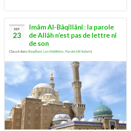
Imâm Al-Bâqillâni : la parole
SEP
23
de Allâh n’est pas de lettre ni
de son
Classé dans
Baqillani
,
Les Malikites
,
Parole (Al-kalam)