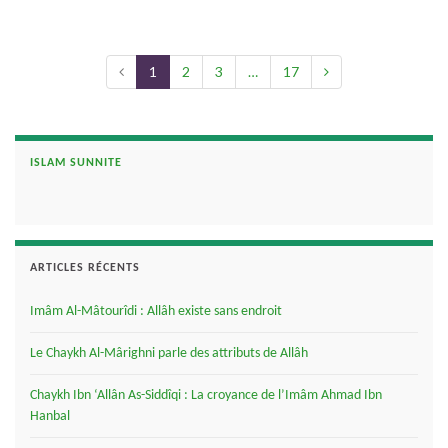
1
2
3
…
17
ISLAM SUNNITE
ARTICLES RÉCENTS
Imâm Al-Mâtourîdi : Allâh existe sans endroit
Le Chaykh Al-Mârighni parle des attributs de Allâh
Chaykh Ibn ‘Allân As-Siddîqi : La croyance de l’Imâm Ahmad Ibn
Hanbal