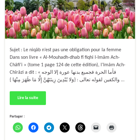
Sujet : Le niqâb n’est pas une obligation pour la femme
Dans son livre « Al-Mouhadh-dhab fî fiqhi l-Imâm Ach-
Châfi’i » (tome 1 page 124 de cette édition), l’Imâm Ach-
Chîrâzi a dit : « فأما الحرة فجميع بدنها عورة إلا الوجه
والكفين لقوله تعالى : {وَلا يُبْدِينَ زِينَتَهُنَّ إِلَّا مَا ظَهَرَ مِنْهَا } …
Lire la suite
Partager :