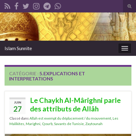
Tog
sear
Search for:
for
Islam Sunnite
Togg
navig
CATÉGORIE :
5.EXPLICATIONS ET
INTERPRETATIONS
Le Chaykh Al-Mârighni parle
JUIN
27
des attributs de Allâh
Classé dans
Allah est exempt du déplacement / du mouvement
,
Les
Malikites
,
Marighni
,
Qourb
,
Savants de Tunisie
,
Zaytounah