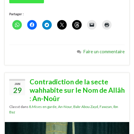
Partager :
Faire un commentaire
Contradiction de la secte
JAN
29
wahhabite sur le Nom de Allâh
: An-Noûr
Classé dans
8.Mises en garde
,
An-Nour
,
Bakr Abou Zayd
,
Fawzan
,
Ibn
Baz