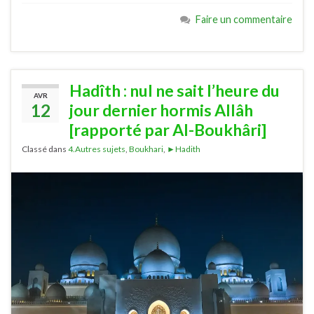
Faire un commentaire
Hadîth : nul ne sait l’heure du
AVR
12
jour dernier hormis Allâh
[rapporté par Al-Boukhâri]
Classé dans
4.Autres sujets
,
Boukhari
,
►Hadith