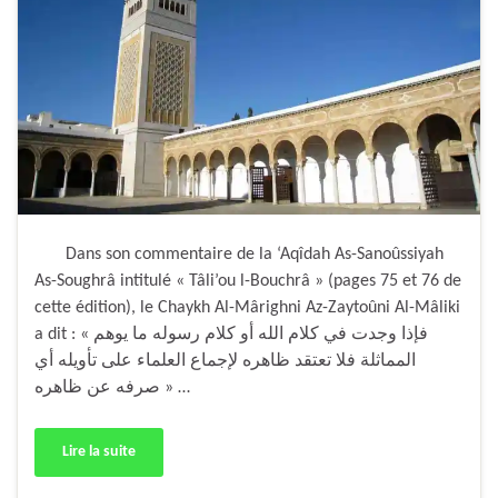
Dans son commentaire de la ‘Aqîdah As-Sanoûssiyah
As-Soughrâ intitulé « Tâli’ou l-Bouchrâ » (pages 75 et 76 de
cette édition), le Chaykh Al-Mârighni Az-Zaytoûni Al-Mâliki
a dit : « فإذا وجدت في كلام الله أو كلام رسوله ما يوهم
المماثلة فلا تعتقد ظاهره لإجماع العلماء على تأويله أي
صرفه عن ظاهره » …
Lire la suite