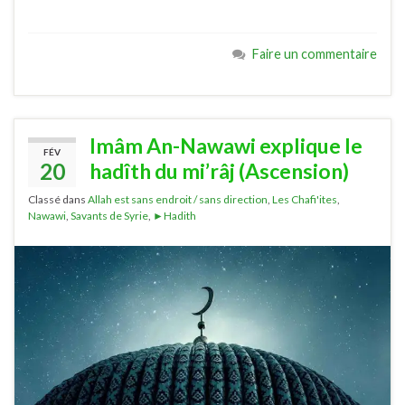
Faire un commentaire
Imâm An-Nawawi explique le
FÉV
20
hadîth du mi’râj (Ascension)
Classé dans
Allah est sans endroit / sans direction
,
Les Chafi'ites
,
Nawawi
,
Savants de Syrie
,
►Hadith