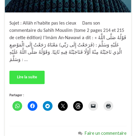
Sujet : Allâh n’habite pas les cieux Dans son
commentaire du Sahîh Mouslim (tome 2 pages 214 et 215
de cette édition) l’Imâm An-Nawawi a dit : « قَوْلُهُ صَلَّى اللَّهُ
عَلَيْهِ وَسَلَّمَ : (فَرَجَعْتُ إِلَى رَبِّي)‏ ‏مَعْنَاهُ رَجَعْتُ إِلَى الْمَوْضِعِ
الَّذِي نَاجَيْتُهُ مِنْهُ أَوَّلًا فَنَاجَيْتُهُ فِيهِ ثَانِيًا.‏ ‏وَقَوْلُهُ صَلَّى اللَّهُ عَلَيْهِ
وَسَلَّمَ : …
Lire la suite
Partager :
Faire un commentaire