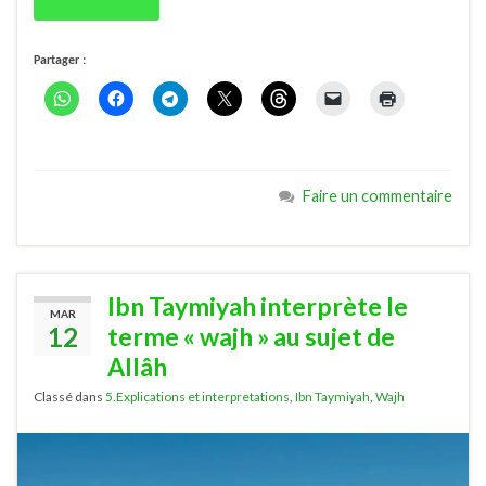
Partager :
Faire un commentaire
Ibn Taymiyah interprète le
MAR
12
terme « wajh » au sujet de
Allâh
Classé dans
5.Explications et interpretations
,
Ibn Taymiyah
,
Wajh