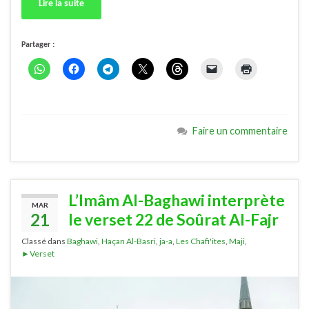
Lire la suite
Partager :
Faire un commentaire
L’Imâm Al-Baghawi interprète
MAR
21
le verset 22 de Soûrat Al-Fajr
Classé dans
Baghawi
,
Haçan Al-Basri
,
ja-a
,
Les Chafi'ites
,
Maji
,
►Verset