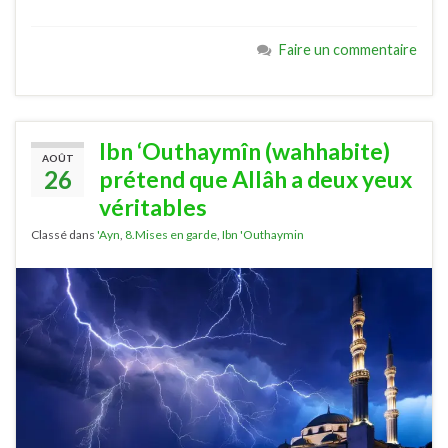
Faire un commentaire
Ibn ‘Outhaymîn (wahhabite)
AOÛT
26
prétend que Allâh a deux yeux
véritables
Classé dans
'Ayn
,
8.Mises en garde
,
Ibn 'Outhaymin