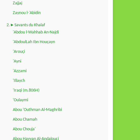
Zajjaj
Zaynou l-'Abidin
2.►Savants du Khalaf
'Abdou l-Wahhab An-Najdi
'AbdoulLah Ibn Houçayn
'Arouçi
'Ayni
'Azzami
'Illaych
'Iraqi (m.806H)
'Oulaymi
Abou 'Outhman Al-Maghribi
Abou Chamah
Abou Chouja'
Abou Hayyan Al-Andalouçi