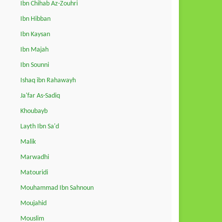
Ibn Chihab Az-Zouhri
Ibn Hibban
Ibn Kaysan
Ibn Majah
Ibn Sounni
Ishaq ibn Rahawayh
Ja'far As-Sadiq
Khoubayb
Layth Ibn Sa'd
Malik
Marwadhi
Matouridi
Mouhammad Ibn Sahnoun
Moujahid
Mouslim