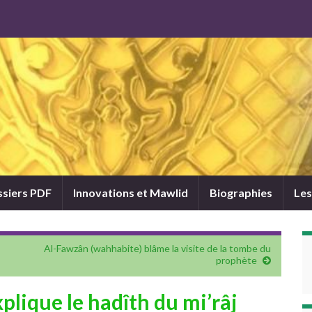
siers PDF
Innovations et Mawlid
Biographies
Les
Al-Fawzân (wahhabite) blâme la visite de la tombe du
prophète
ique le hadîth du mi’râj