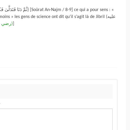
ns » les gens de science ont dit qu’il s’agit là de Jibril (عليه
Retrouvez ici la parole de ‘Â-ichah (رضي الله عنها)
]
.