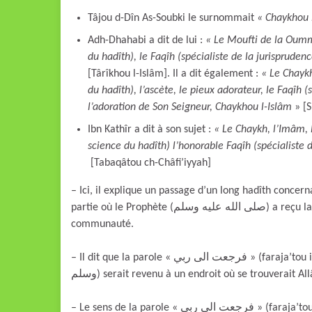
Tâjou d-Dîn As-Soubki le surnommait
« Chaykhou 
Adh-Dhahabi a dit de lui :
« Le Moufti de la Oumma
du hadîth), le Faqîh (spécialiste de la jurisprudence
[Târîkhou l-Islâm]. Il a dit également :
« Le Chaykh
du hadîth), l’ascète, le pieux adorateur, le Faqîh 
l’adoration de Son Seigneur, Chaykhou l-Islâm
» [
Ibn Kathîr a dit à son sujet :
« Le Chaykh, l’Imâm, l
science du hadîth) l’honorable Faqîh (spécialiste 
[Tabaqâtou ch-Châfi’iyyah]
– Ici, il explique un passage d’un long hadîth concerna
partie où le Prophète (صلى الله عليه وسلم) a reçu la révélation au sujet du nombre de prières obligatoires pour sa
communauté.
– Il dit que la parole « فرجعت الى ربي » (faraja’tou ilâ Rabbî) ne signifie pas que le Prophète (صلى الله عليه
وسلم) serait revenu à un endroit où se trouverait All
– Le sens de la parole « فرجعت الى ربي » (faraja’tou ilâ Rabbî) est donc : « Je suis retourné à l’endroit où mon