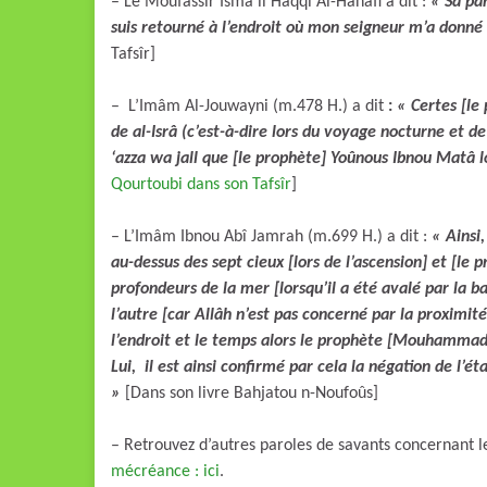
– Le Moufassir Ismâ’îl Haqqi Al-Hanafi a dit :
« Sa parole « فرجعت الى ربي » (faraja’to
suis retourné à l’endroit où mon seigneur m’a donné l
Tafsîr]
– L’Imâm Al-Jouwayni (m.478 H.) a dit
:
« Certes [le prophète] 
de al-Isrâ (c’est-à-dire lors du voyage nocturne et d
‘azza wa jall que [le prophète] Yoûnous Ibnou Matâ lo
Qourtoubi dans son Tafsîr
]
– L’Imâm Ibnou Abî Jamrah (m.699 H.) a dit :
« Ainsi
au-dessus des sept cieux [lors de l’ascension] et [le 
profondeurs de la mer [lorsqu’il a été avalé par la b
l’autre [car Allâh n’est pas concerné par la proximité
l’endroit et le temps alors le prophète [Mouhammad] 
Lui, il est ainsi confirmé par cela la négation de l’ét
»
[Dans son livre Bahjatou n-Noufoûs]
– Retrouvez d’autres paroles de savants concernant le
mécréance : ici
.