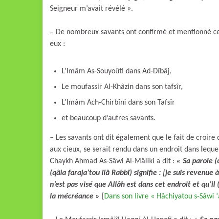
Seigneur m’avait révélé ».
– De nombreux savants ont confirmé et mentionné c
eux :
L’Imâm As-Souyoûti dans Ad-Dîbâj,
Le moufassir Al-Khâzin dans son tafsîr,
L’Imâm Ach-Chirbîni dans son Tafsîr
et beaucoup d’autres savants.
– Les savants ont dit également que le fait de croire que le prophète ( الله عليه وسلم
aux cieux, se serait rendu dans un endroit dans lequel 
Chaykh Ahmad As-Sâwi Al-Mâliki a dit :
« Sa parole (c’est
(qâla faraja’tou ilâ Rabbî) signifie : [je suis revenue 
n’est pas visé que Allâh est dans cet endroit et qu’il 
la mécréance »
[
Dans son livre « Hâchiyatou s-Sâwi ‘a