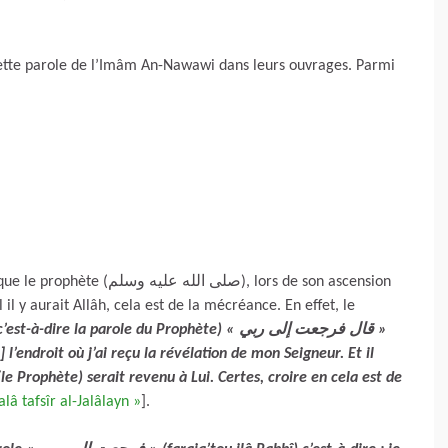
ette parole de l’Imâm An-Nawawi dans leurs ouvrages. Parmi
صلى), lors de son ascension
il y aurait Allâh, cela est de la mécréance. En effet, le
-à-dire la parole du Prophète) « قال فرجعت إلى ربي »
à] l’endroit où j’ai reçu la révélation de mon Seigneur. Et il
(le Prophète) serait revenu à Lui. Certes, croire en cela est de
lâ tafsîr al-Jalâlayn »
].