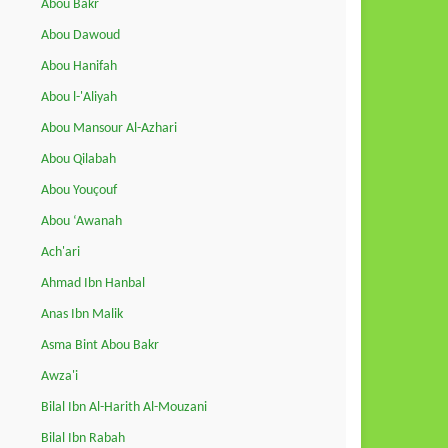
Abou Bakr
Abou Dawoud
Abou Hanifah
Abou l-'Aliyah
Abou Mansour Al-Azhari
Abou Qilabah
Abou Youçouf
Abou ‘Awanah
Ach'ari
Ahmad Ibn Hanbal
Anas Ibn Malik
Asma Bint Abou Bakr
Awza'i
Bilal Ibn Al-Harith Al-Mouzani
Bilal Ibn Rabah