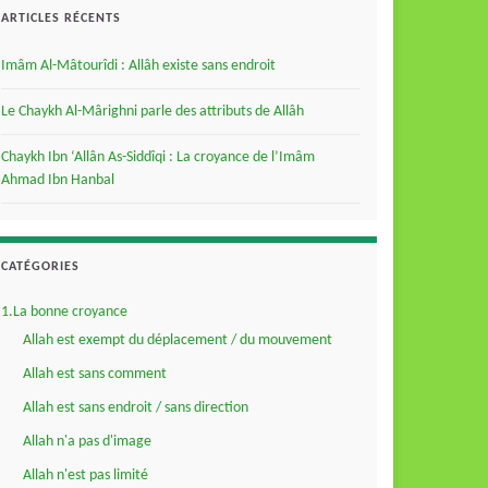
ARTICLES RÉCENTS
Imâm Al-Mâtourîdi : Allâh existe sans endroit
Le Chaykh Al-Mârighni parle des attributs de Allâh
Chaykh Ibn ‘Allân As-Siddîqi : La croyance de l’Imâm
Ahmad Ibn Hanbal
CATÉGORIES
1.La bonne croyance
Allah est exempt du déplacement / du mouvement
Allah est sans comment
Allah est sans endroit / sans direction
Allah n'a pas d'image
Allah n'est pas limité