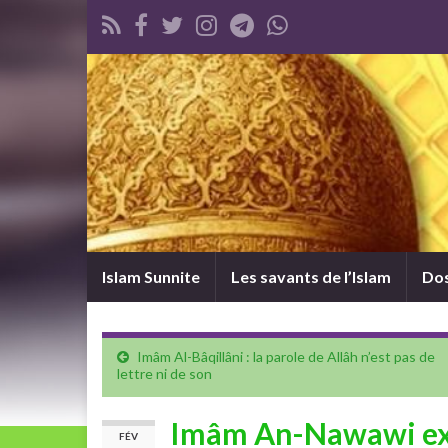
Islam Sunnite
Les savants de l’Islam
Dos
Imâm Al-Bâqillâni : la parole de Allâh n’est pas de
lettre ni de son
Imâm An-Nawawi expl
FÉV