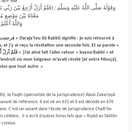
‏ ‏وَقَوْلُهُ صَلَّى اللَّهُ عَلَيْهِ وَسَلَّمَ : (فَلَمْ أَزَلْ أَرْجِعُ بَيْنَ رَبِّي
‏مَعْنَاهُ بَيْنَ مَوْضِعِ م.
وَاللَّهُ أَعْل. »
s, et j’y ai reçu la révélation une seconde fois. Et sa parole «
 « bayna Rabbî » et
 l’endroit où mon Seigneur m’avait révélé [et entre Mouçâ].
 plus que tout autre .»
th), le Faqîh (spécialiste de la jurisprudence) Aboû Zakariyyâ
ant de référence. Il est né en 631 et il est décédé en 676
élèbre. Il a écrit d’autres livres tels que « Riyâd as-Sâlihîn
i connus.