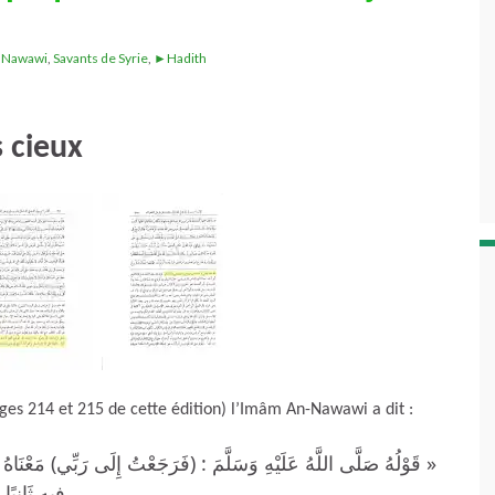
,
Nawawi
,
Savants de Syrie
,
►Hadith
s cieux
s 214 et 215 de cette édition) l’Imâm An-Nawawi a dit :
قَوْلُهُ صَلَّى اللَّهُ عَلَيْهِ وَسَلَّمَ : (فَرَجَعْتُ إِلَى رَبِّي)‏ ‏مَعْنَاهُ رَجَ
فِيهِ ثَانِيًا.