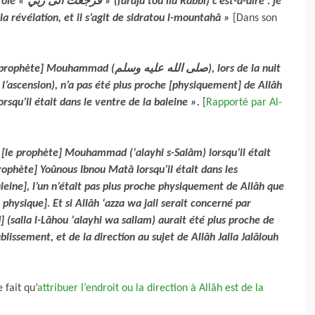
u ilâ Rabbî) c’est-à-dire : je
a révélation, et il s’agit de sidratou l-mountahâ »
[Dans son
Mouhammad (صلى الله عليه وسلم), lors de la nuit
e l’ascension), n’a pas été plus proche [physiquement] de Allâh
rsqu’il était dans le ventre de la baleine ».
[
Rapporté par Al-
, [le prophète] Mouhammad (‘alayhi s-Salâm) lorsqu’il était
prophète] Yoûnous Ibnou Matâ lorsqu’il était dans les
aleine], l’un n’était pas plus proche physiquement de Allâh que
 physique]. Et si Allâh ‘azza wa jall serait concerné par
(salla l-Lâhou ‘alayhi wa sallam) aurait été plus proche de
ablissement, et de la direction au sujet de Allâh Jalla Jalâlouh
 fait qu’
attribuer l’endroit ou la direction à Allâh est de la