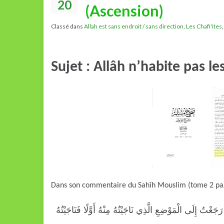
20
(Ascension)
Classé dans
Allah est sans endroit / sans direction
,
Les Chafi'ites
Sujet : Allâh n’habite pas le
Dans son commentaire du Sahîh Mouslim (tome 2 page
« عْتُ إِلَى الْمَوْضِعِ الَّذِي نَاجَيْتُهُ مِنْهُ أَوَّلًا فَنَاجَيْتُهُ