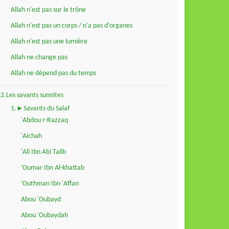
Allah n'est pas sur le trône
Allah n'est pas un corps / n'a pas d'organes
Allah n'est pas une lumière
Allah ne change pas
Allah ne dépend pas du temps
2.Les savants sunnites
1.►Savants du Salaf
'Abdou r-Razzaq
'Aichah
'Ali Ibn Abi Talib
'Oumar Ibn Al-khattab
'Outhman Ibn 'Affan
Abou 'Oubayd
Abou 'Oubaydah