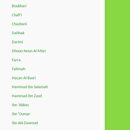
Boukhari
Chafi'i
Chaybani
Dahhak
Darimi
Dhoun-Noun Al-Misri
Farra
Fatimah
Haçan Al-Basri
Hammad Ibn Salamah
Hammad Ibn Zayd
Ibn 'Abbas
Ibn 'Oumar
Ibn Abi Dawoud