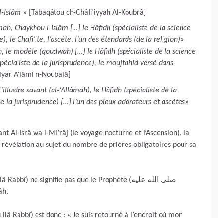
l-Islâm
» [Tabaqâtou ch-Châfi’iyyah Al-Koubrâ]
h, Chaykhou l-Islâm […] le Hâfidh (spécialiste de la science
), le Chafi’ite, l’ascète, l’un des étendards (de la religion)
»
, le modèle (qoudwah) […] le Hâfidh (spécialiste de la science
(spécialiste de la jurisprudence), le moujtahid versé dans
Siyar A’lâmi n-Noubalâ]
’illustre savant (al-‘Allâmah), le Hâfidh (spécialiste de la
de la jurisprudence) […] l’un des pieux adorateurs et ascètes»
nt Al-Isrâ wa l-Mi’râj (le voyage nocturne et l’Ascension), la
âh.