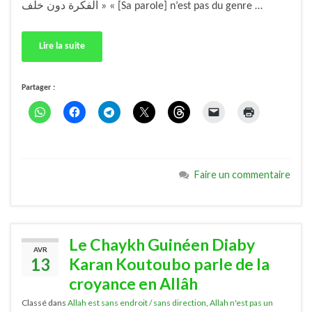
الفكرة دون خلف » « [Sa parole] n’est pas du genre …
Lire la suite
Partager :
Faire un commentaire
Le Chaykh Guinéen Diaby
AVR
13
Karan Koutoubo parle de la
croyance en Allâh
Classé dans
Allah est sans endroit / sans direction
,
Allah n'est pas un