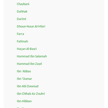
Chaybani
Dahhak
Darimi
Dhoun-Noun Al-Misri
Farra
Fatimah
Haçan Al-Basri
Hammad Ibn Salamah
Hammad Ibn Zayd
Ibn 'Abbas
Ibn 'Oumar
Ibn Abi Dawoud
Ibn Chihab Az-Zouhri
Ibn Hibban