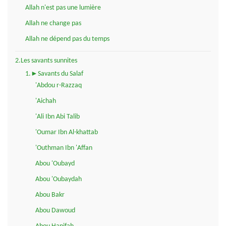
Allah n'est pas une lumière
Allah ne change pas
Allah ne dépend pas du temps
2.Les savants sunnites
1.►Savants du Salaf
'Abdou r-Razzaq
'Aichah
'Ali Ibn Abi Talib
'Oumar Ibn Al-khattab
'Outhman Ibn 'Affan
Abou 'Oubayd
Abou 'Oubaydah
Abou Bakr
Abou Dawoud