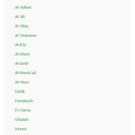
Al-'Adhim
Al-'Ali
Al-'Aliyy
Al-'Oulouww
Al-A'la
Al-Ghani
Al-Jamil
Al-Mouta'ali
An-Nour
Dahik
Fawqiyyah
Fi s-Sama
Ghadab
Istawa