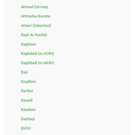
Ahmad Zarrouq
Ahmadou Bamba
Ansari (Zakariyya)
Badr Ar-Rachid
Baghawi
Baghdadi (m.429H)
Baghdadi (m.463H)
Baji
Baqillani
Barilwi
Bayadi
Baydawi
Bayhaqi
Bichri