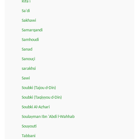
Rifa'i
Sa'di
Sakhawi
Samarqandi
Samhoudi
Sanad
Sanouçi
sarakhsi
Sawi
Soubki (Tajou d-Din)
Soubki (Taqiyyou d-Din)
Soubki Al-Azhari
Soulayman Ibn 'Abdi l-Wahhab
Souyouti
Tabbani