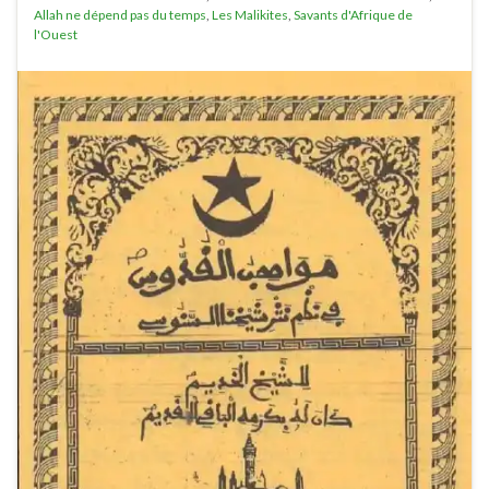
Allah ne dépend pas du temps
,
Les Malikites
,
Savants d'Afrique de
l'Ouest