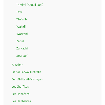
Tamimi (Abou l-Fadl)
Tawil
Tha'alibi
Wahidi
Wazzani
Zabidi
Zarkachi
Zourqani
Al Azhar
Dar al-Fatwa Australia
Dar Al-Ifta Al-Misriyyah
Les Chafi'ites
Les Hanafites
Les Hanbalites