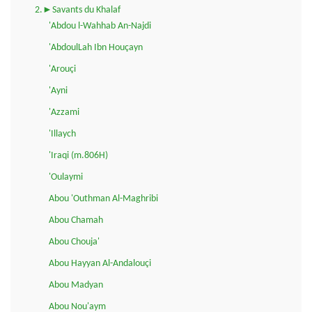
2.►Savants du Khalaf
'Abdou l-Wahhab An-Najdi
'AbdoulLah Ibn Houçayn
'Arouçi
'Ayni
'Azzami
'Illaych
'Iraqi (m.806H)
'Oulaymi
Abou 'Outhman Al-Maghribi
Abou Chamah
Abou Chouja'
Abou Hayyan Al-Andalouçi
Abou Madyan
Abou Nou'aym