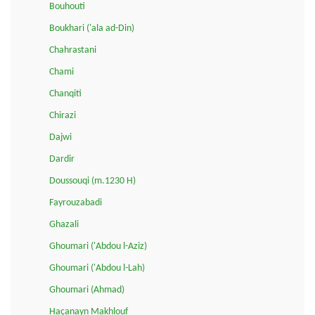
Bouhouti
Boukhari ('ala ad-Din)
Chahrastani
Chami
Chanqiti
Chirazi
Dajwi
Dardir
Doussouqi (m.1230 H)
Fayrouzabadi
Ghazali
Ghoumari ('Abdou l-Aziz)
Ghoumari ('Abdou l-Lah)
Ghoumari (Ahmad)
Haçanayn Makhlouf