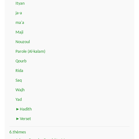
Ityan
ja-a
ma'a
Maji
Nouzoul
Parole (Al-kalam)
Qourb
Rida
Saq
Wajh
Yad
►Hadith
►Verset
6.thèmes