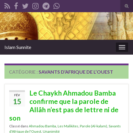
Tog
sear
Search for:
for
Islam Sunnite
Togg
navig
CATÉGORIE :
SAVANTS D’AFRIQUE DE L’OUEST
Le Chaykh Ahmadou Bamba
FÉV
15
confirme que la parole de
Allâh n’est pas de lettre ni de
son
Classé dans
Ahmadou Bamba
,
Les Malikites
,
Parole (Al-kalam)
,
Savants
d'Afrique de l'Ouest
,
Unanimité