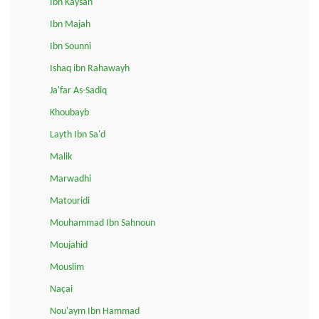
Ibn Kaysan
Ibn Majah
Ibn Sounni
Ishaq ibn Rahawayh
Ja'far As-Sadiq
Khoubayb
Layth Ibn Sa'd
Malik
Marwadhi
Matouridi
Mouhammad Ibn Sahnoun
Moujahid
Mouslim
Naçai
Nou'aym Ibn Hammad