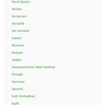
Ibn Al-Qayyim
Ibn Baz
Ibn Karram
Ibn Kathir
Ibn Taymiyah
Kalbani
Khomeini
Koulayni
Majlissi
Mouhammad Ibn 'Abdi l-Wahhab
Mouqbil
Nou'mani
Qoummi
Rabi' Al-Madkhali
Rajihi