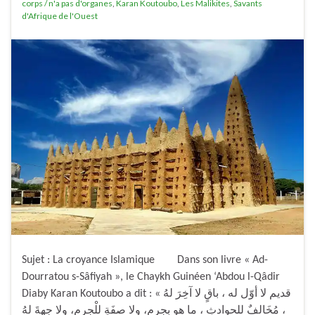
corps / n'a pas d'organes
,
Karan Koutoubo
,
Les Malikites
,
Savants
d'Afrique de l'Ouest
Sujet : La croyance Islamique Dans son livre « Ad-
Dourratou s-Sâfiyah », le Chaykh Guinéen ‘Abdou l-Qâdir
Diaby Karan Koutoubo a dit : « قديم لا أوّل له ، باقٍ لا آخِرَ لهُ
، مُخَالفٌ للحوادثِ ، ما هو بجرمٍ، ولا صفَةٍ للْجِرمِ، ولا جهةَ لهُ