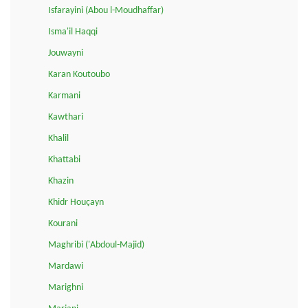
Isfarayini (Abou l-Moudhaffar)
Isma'il Haqqi
Jouwayni
Karan Koutoubo
Karmani
Kawthari
Khalil
Khattabi
Khazin
Khidr Houçayn
Kourani
Maghribi ('Abdoul-Majid)
Mardawi
Marighni