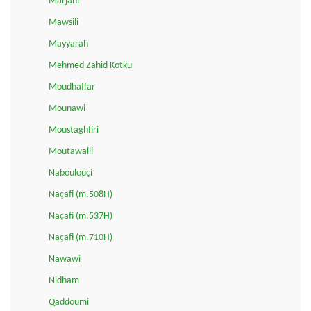
Marjani
Mawsili
Mayyarah
Mehmed Zahid Kotku
Moudhaffar
Mounawi
Moustaghfiri
Moutawalli
Naboulouçi
Naçafi (m.508H)
Naçafi (m.537H)
Naçafi (m.710H)
Nawawi
Nidham
Qaddoumi