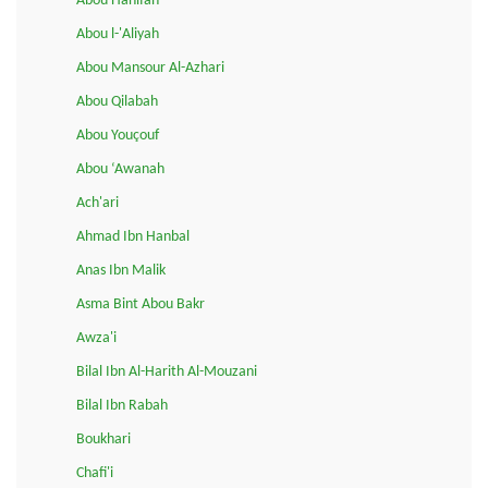
Abou Hanifah
Abou l-'Aliyah
Abou Mansour Al-Azhari
Abou Qilabah
Abou Youçouf
Abou ‘Awanah
Ach'ari
Ahmad Ibn Hanbal
Anas Ibn Malik
Asma Bint Abou Bakr
Awza'i
Bilal Ibn Al-Harith Al-Mouzani
Bilal Ibn Rabah
Boukhari
Chafi'i