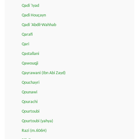
Qadi 'Iyad
Qadi Houçayn
Qadi ‘Abdil-Wahhab
Qarafi
Qari
Qastallani
Qawouqji
Qayrawani (Ibn Abi Zayd)
Qouchayri
Qounawi
Qourachi
Qourtoubi
Qourtoubi (yahya)
Razi (m.606H)