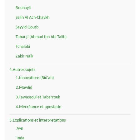
Rouhayli
Salih Al Ach-Chaykh
Sayyid Qoutb
Tabarçi (Ahmad Ibn Abi Talib)
Tchalabi
Zakir Naik
4.Autres sujets
1.Innovations (Bid'ah)
2.Mawlid
3.Tawassoul et Tabarrouk
4.Mécréance et apostasie
5.Explications et interpretations
'Ayn
'Inda