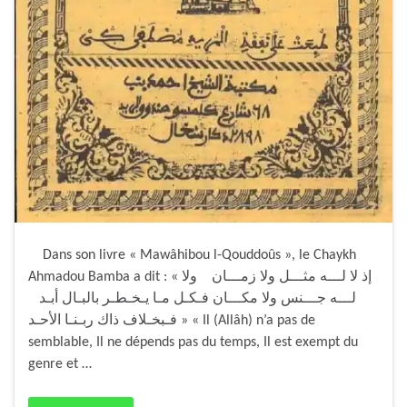
Dans son livre « Mawâhibou l-Qouddoûs », le Chaykh
Ahmadou Bamba a dit : « ﺇﺫ ﻻ ﻟـــﻪ ﻣﺜـــﻞ ﻭﻻ ﺯﻣـــﺎﻥ ﻭﻻ
ﻟـــﻪ ﺟـــﻨﺲ ﻭﻻ ﻣﻜـــﺎﻥ فـكـل مـا يـخـطـر بالبـال أبـد
فـبخـلاف ذاك ربـنـا الأحـد » « Il (Allâh) n’a pas de
semblable, Il ne dépends pas du temps, Il est exempt du
genre et …