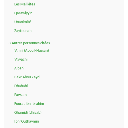
Les Malikites
Qarawiyyin
Unanimité
Zaytounah
3.Autres personnes citées
'Amili (Abou l-Hassan)
'Ayyachi
Albani
Bakr Abou Zayd
Dhahabi
Fawzan
Fourat ibn Ibrahim
Ghamidi (dhiyab)
Ibn 'Outhaymin