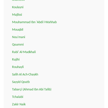
Koulayni
Majlissi
Mouhammad Ibn 'Abdi l-Wahhab
Mouqbil
Nou'mani
Qoummi
Rabi' Al-Madkhali
Rajihi
Rouhayli
Salih Al Ach-Chaykh
Sayyid Qoutb
Tabarçi (Ahmad Ibn Abi Talib)
Tchalabi
Zakir Naik