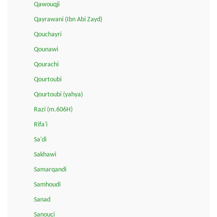
Qawouqji
Qayrawani (Ibn Abi Zayd)
Qouchayri
Qounawi
Qourachi
Qourtoubi
Qourtoubi (yahya)
Razi (m.606H)
Rifa'i
Sa'di
Sakhawi
Samarqandi
Samhoudi
Sanad
Sanouçi