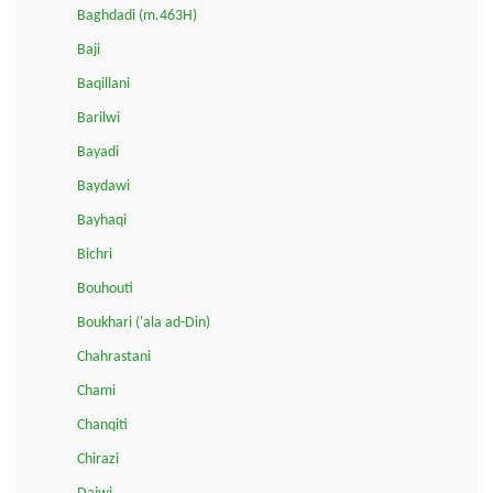
Baghdadi (m.463H)
Baji
Baqillani
Barilwi
Bayadi
Baydawi
Bayhaqi
Bichri
Bouhouti
Boukhari ('ala ad-Din)
Chahrastani
Chami
Chanqiti
Chirazi