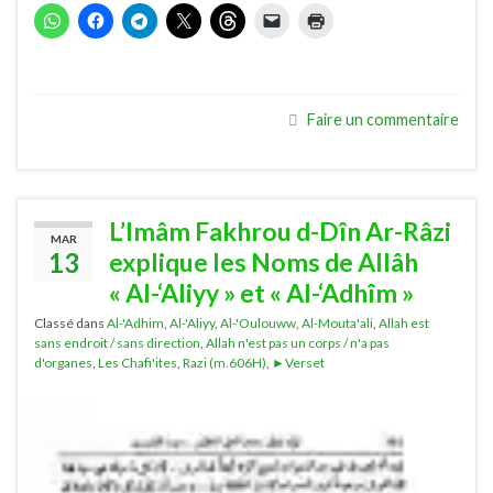
Faire un commentaire
L’Imâm Fakhrou d-Dîn Ar-Râzi
MAR
13
explique les Noms de Allâh
« Al-‘Aliyy » et « Al-‘Adhîm »
Classé dans
Al-'Adhim
,
Al-'Aliyy
,
Al-'Oulouww
,
Al-Mouta'ali
,
Allah est
sans endroit / sans direction
,
Allah n'est pas un corps / n'a pas
d'organes
,
Les Chafi'ites
,
Razi (m.606H)
,
►Verset