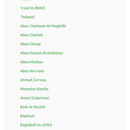
'Iraqi (m.806H)
'Oulaymi
Abou 'Outhman Al-Maghribi
Abou Chamah
Abou Chouja'
Abou Hayyan Al-Andalouçi
Abou Madyan
Abou Nou'aym
Ahmad Zarrouq
Ahmadou Bamba
Ansari (Zakariyya)
Badr Ar-Rachid
Baghawi
Baghdadi (m.429H)