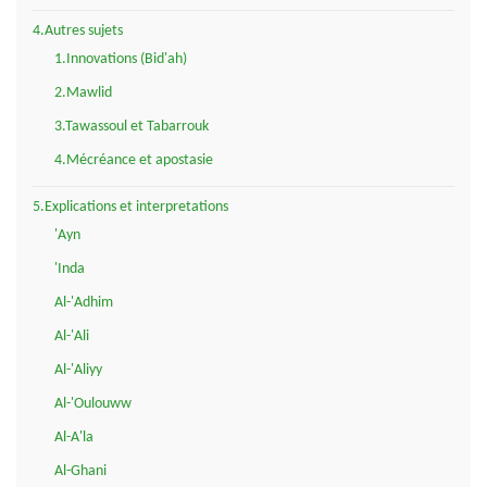
4.Autres sujets
1.Innovations (Bid'ah)
2.Mawlid
3.Tawassoul et Tabarrouk
4.Mécréance et apostasie
5.Explications et interpretations
'Ayn
'Inda
Al-'Adhim
Al-'Ali
Al-'Aliyy
Al-'Oulouww
Al-A'la
Al-Ghani