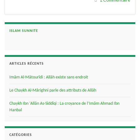
ISLAM SUNNITE
ARTICLES RÉCENTS
Imâm Al-Mâtourîdi : Allâh existe sans endroit
Le Chaykh Al-Mârighni parle des attributs de Allâh
Chaykh Ibn ‘Allân As-Siddîqi : La croyance de l’Imâm Ahmad Ibn
Hanbal
CATÉGORIES