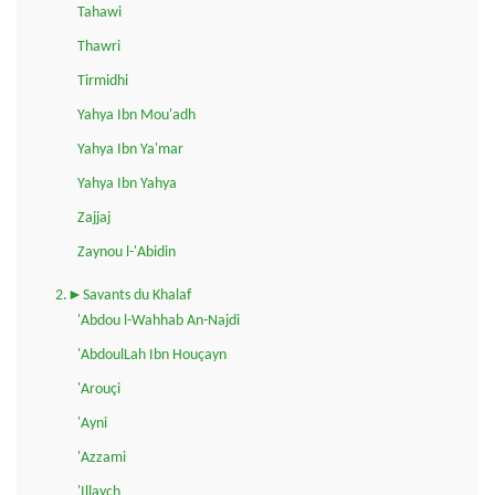
Tahawi
Thawri
Tirmidhi
Yahya Ibn Mou'adh
Yahya Ibn Ya'mar
Yahya Ibn Yahya
Zajjaj
Zaynou l-'Abidin
2.►Savants du Khalaf
'Abdou l-Wahhab An-Najdi
'AbdoulLah Ibn Houçayn
'Arouçi
'Ayni
'Azzami
'Illaych