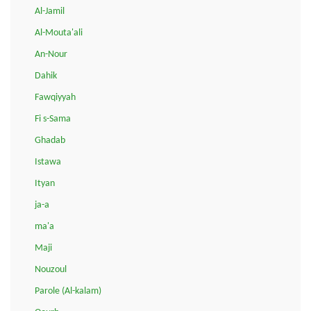
Al-Jamil
Al-Mouta'ali
An-Nour
Dahik
Fawqiyyah
Fi s-Sama
Ghadab
Istawa
Ityan
ja-a
ma'a
Maji
Nouzoul
Parole (Al-kalam)