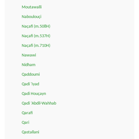
Moutawalli
Naboulouçi
Naçafi (m.508H)
Naçafi (m.537H)
Naçafi (m.710H)
Nawawi
Nidham
Qaddoumi
Qadi 'Iyad
Qadi Houçayn
Qadi ‘Abdil-Wahhab
Qarafi
Qari
Qastallani