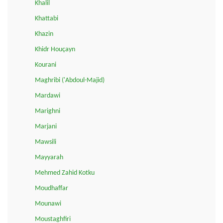
Khalil
Khattabi
Khazin
Khidr Houçayn
Kourani
Maghribi ('Abdoul-Majid)
Mardawi
Marighni
Marjani
Mawsili
Mayyarah
Mehmed Zahid Kotku
Moudhaffar
Mounawi
Moustaghfiri