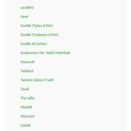
sarakhsi
Sawi
Soubki (Tajou d-Din)
Soubki (Taqiyyou d-Din)
Soubki Al-Azhari
Soulayman Ibn 'Abdi l-Wahhab
Souyouti
Tabbani
Tamimi (Abou l-Fadl)
Tawil
Tha'alibi
Wahidi
Wazzani
Zabidi