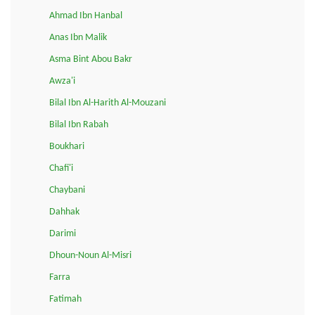
Ahmad Ibn Hanbal
Anas Ibn Malik
Asma Bint Abou Bakr
Awza'i
Bilal Ibn Al-Harith Al-Mouzani
Bilal Ibn Rabah
Boukhari
Chafi'i
Chaybani
Dahhak
Darimi
Dhoun-Noun Al-Misri
Farra
Fatimah