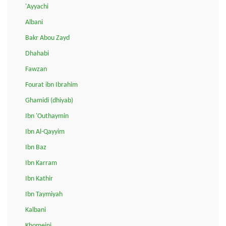
'Ayyachi
Albani
Bakr Abou Zayd
Dhahabi
Fawzan
Fourat ibn Ibrahim
Ghamidi (dhiyab)
Ibn 'Outhaymin
Ibn Al-Qayyim
Ibn Baz
Ibn Karram
Ibn Kathir
Ibn Taymiyah
Kalbani
Khomeini