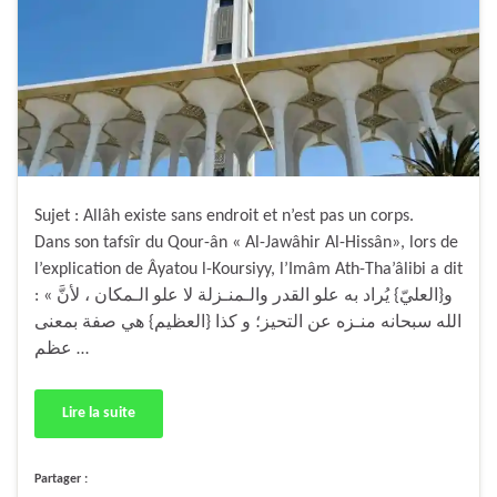
Sujet : Allâh existe sans endroit et n’est pas un corps.
Dans son tafsîr du Qour-ân « Al-Jawâhir Al-Hissân», lors de
l’explication de Âyatou l-Koursiyy, l’Imâm Ath-Tha’âlibi a dit
: « و{العليّ} يُراد به علو القدر والـمنـزلة لا علو الـمكان ، لأنَّ
الله سبحانه منـزه عن التحيز؛ و كذا {العظيم} هي صفة بمعنى
عظم …
Lire la suite
Partager :