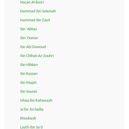
Haçan Al-Basri
Hammad Ibn Salamah
Hammad Ibn Zayd
Ibn 'Abbas
Ibn 'Oumar
Ibn Abi Dawoud
Ibn Chihab Az-Zouhri
Ibn Hibban
Ibn Kaysan
Ibn Majah
Ibn Sounni
Ishaq ibn Rahawayh
Ja'far As-Sadiq
Khoubayb
Layth Ibn Sa'd