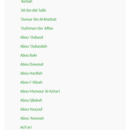
'Aichah
'Ali Ibn Abi Talib
'Oumar Ibn Al-khattab
'Outhman Ibn 'Affan
Abou 'Oubayd
Abou 'Oubaydah
Abou Bakr
Abou Dawoud
Abou Hanifah
Abou l-'Aliyah
Abou Mansour Al-Azhari
Abou Qilabah
Abou Youçouf
Abou ‘Awanah
Ach'ari