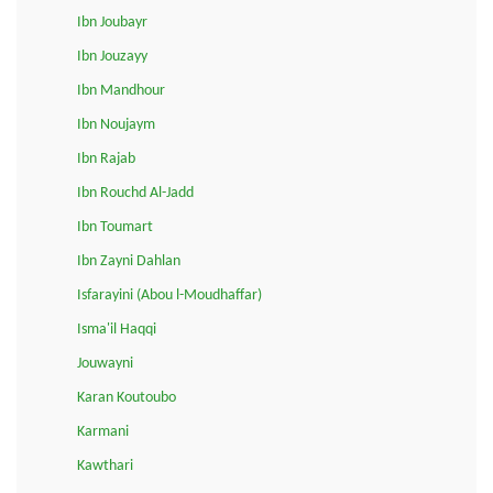
Ibn Joubayr
Ibn Jouzayy
Ibn Mandhour
Ibn Noujaym
Ibn Rajab
Ibn Rouchd Al-Jadd
Ibn Toumart
Ibn Zayni Dahlan
Isfarayini (Abou l-Moudhaffar)
Isma'il Haqqi
Jouwayni
Karan Koutoubo
Karmani
Kawthari