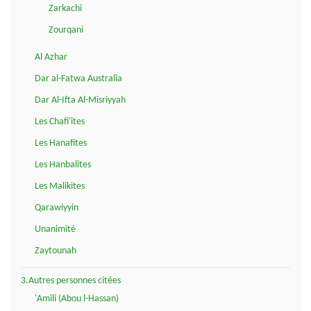
Zarkachi
Zourqani
Al Azhar
Dar al-Fatwa Australia
Dar Al-Ifta Al-Misriyyah
Les Chafi'ites
Les Hanafites
Les Hanbalites
Les Malikites
Qarawiyyin
Unanimité
Zaytounah
3.Autres personnes citées
'Amili (Abou l-Hassan)