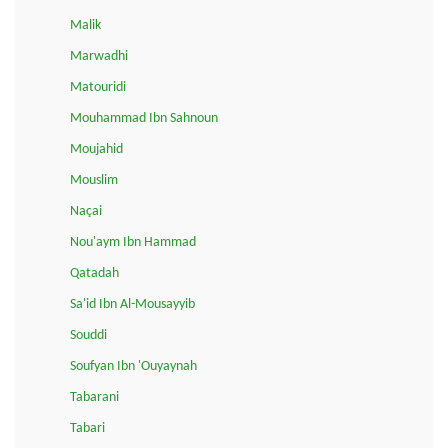
Malik
Marwadhi
Matouridi
Mouhammad Ibn Sahnoun
Moujahid
Mouslim
Naçai
Nou'aym Ibn Hammad
Qatadah
Sa'id Ibn Al-Mousayyib
Souddi
Soufyan Ibn 'Ouyaynah
Tabarani
Tabari