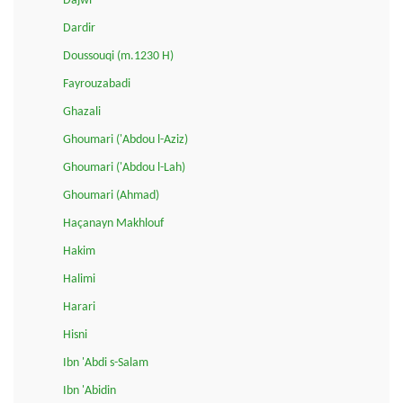
Dajwi
Dardir
Doussouqi (m.1230 H)
Fayrouzabadi
Ghazali
Ghoumari ('Abdou l-Aziz)
Ghoumari ('Abdou l-Lah)
Ghoumari (Ahmad)
Haçanayn Makhlouf
Hakim
Halimi
Harari
Hisni
Ibn 'Abdi s-Salam
Ibn 'Abidin