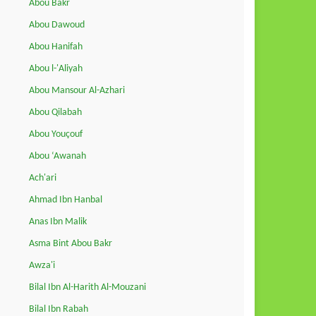
Abou Bakr
Abou Dawoud
Abou Hanifah
Abou l-'Aliyah
Abou Mansour Al-Azhari
Abou Qilabah
Abou Youçouf
Abou ‘Awanah
Ach'ari
Ahmad Ibn Hanbal
Anas Ibn Malik
Asma Bint Abou Bakr
Awza'i
Bilal Ibn Al-Harith Al-Mouzani
Bilal Ibn Rabah