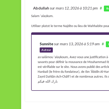
Abdullah
sur
mars 12, 2026
à 10:21 pm
#
R
Salam ‘alaykum.
Utiliser plutot le terme Najdite ou lieu de Wahhabite 
Sunnite
sur
mars 13, 2026
à 5:19 am
#
Auteur
as-salâmou ‘alaykoum, Avez-vous une justification à c
savants pour définir la mouvance de Mouhammad Ibn 
est vérifiable sur le site. Nous avons publié des art
Hanbali (le frère du fondateur), de Ibn ‘Âbidîn Al-H
Zaynî Dahlân Ach-Châfi’i et de nombreux autres. Ils 
بارك الله فيكم