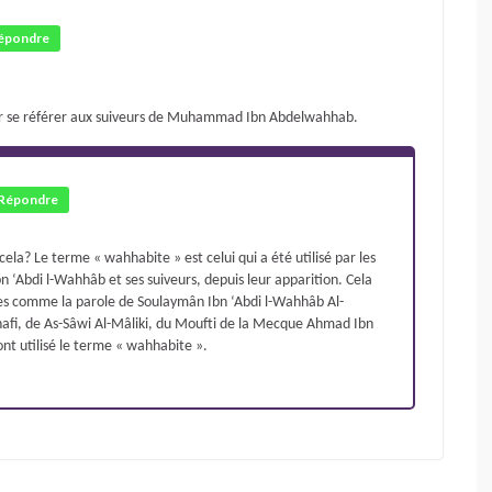
épondre
pour se référer aux suiveurs de Muhammad Ibn Abdelwahhab.
Répondre
ela? Le terme « wahhabite » est celui qui a été utilisé par les
‘Abdi l-Wahhâb et ses suiveurs, depuis leur apparition. Cela
icles comme la parole de Soulaymân Ibn ‘Abdi l-Wahhâb Al-
anafi, de As-Sâwi Al-Mâliki, du Moufti de la Mecque Ahmad Ibn
ont utilisé le terme « wahhabite ».