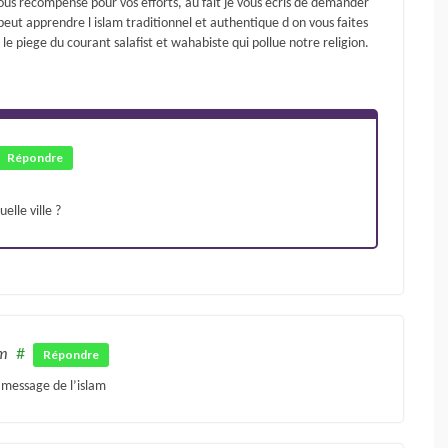
us recompense pour vos efforts, au fait je vous ecris de demander
n peut apprendre l islam traditionnel et authentique d on vous faites
 le piege du courant salafist et wahabiste qui pollue notre religion.
Répondre
elle ville ?
pm
#
Répondre
 message de l’islam