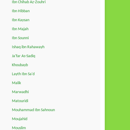
Ibn Chihab Az-Zouhri
Ibn Hibban
Ibn Kaysan
Ibn Majah
Ibn Sounni
Ishaq ibn Rahawayh
Ja'far As-Sadiq
Khoubayb
Layth Ibn Sa'd
Malik
Marwadhi
Matouridi
Mouhammad Ibn Sahnoun
Moujahid
Mouslim