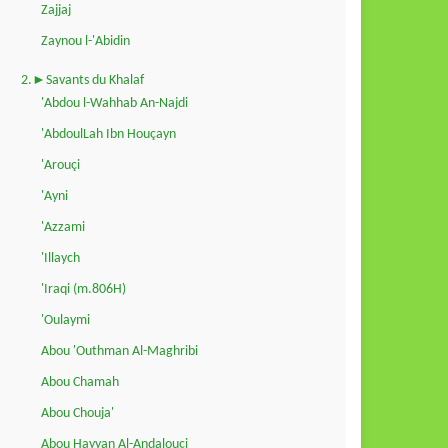
Zajjaj
Zaynou l-'Abidin
2.►Savants du Khalaf
'Abdou l-Wahhab An-Najdi
'AbdoulLah Ibn Houçayn
'Arouçi
'Ayni
'Azzami
'Illaych
'Iraqi (m.806H)
'Oulaymi
Abou 'Outhman Al-Maghribi
Abou Chamah
Abou Chouja'
Abou Hayyan Al-Andalouçi