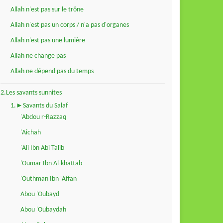
Allah n'est pas sur le trône
Allah n'est pas un corps / n'a pas d'organes
Allah n'est pas une lumière
Allah ne change pas
Allah ne dépend pas du temps
2.Les savants sunnites
1.►Savants du Salaf
'Abdou r-Razzaq
'Aichah
'Ali Ibn Abi Talib
'Oumar Ibn Al-khattab
'Outhman Ibn 'Affan
Abou 'Oubayd
Abou 'Oubaydah