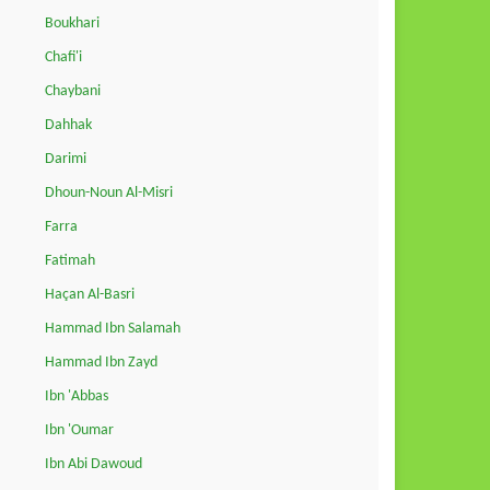
Boukhari
Chafi'i
Chaybani
Dahhak
Darimi
Dhoun-Noun Al-Misri
Farra
Fatimah
Haçan Al-Basri
Hammad Ibn Salamah
Hammad Ibn Zayd
Ibn 'Abbas
Ibn 'Oumar
Ibn Abi Dawoud