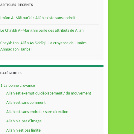
ARTICLES RÉCENTS
Imâm Al-Mâtourîdi : Allâh existe sans endroit
Le Chaykh Al-Mârighni parle des attributs de Allâh
Chaykh Ibn ‘Allân As-Siddîqi : La croyance de l’Imâm
Ahmad Ibn Hanbal
CATÉGORIES
1.La bonne croyance
Allah est exempt du déplacement / du mouvement
Allah est sans comment
Allah est sans endroit / sans direction
Allah n'a pas d'image
Allah n'est pas limité