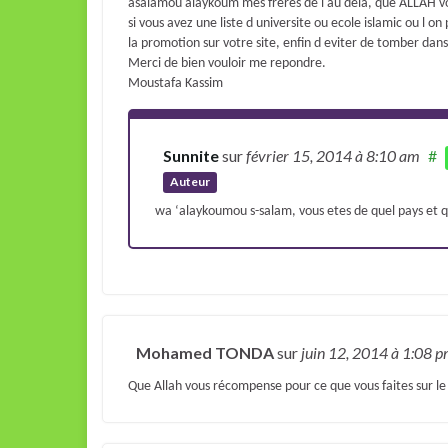
asalamou alaykoum mes freres de l au dela, que ALLAH vo
si vous avez une liste d universite ou ecole islamic ou l o
la promotion sur votre site, enfin d eviter de tomber dans
Merci de bien vouloir me repondre.
Moustafa Kassim
Sunnite
sur
février 15, 2014
à 8:10 am
#
Auteur
wa ‘alaykoumou s-salam, vous etes de quel pays et qu
Mohamed TONDA
sur
juin 12, 2014
à 1:08 
Que Allah vous récompense pour ce que vous faites sur le