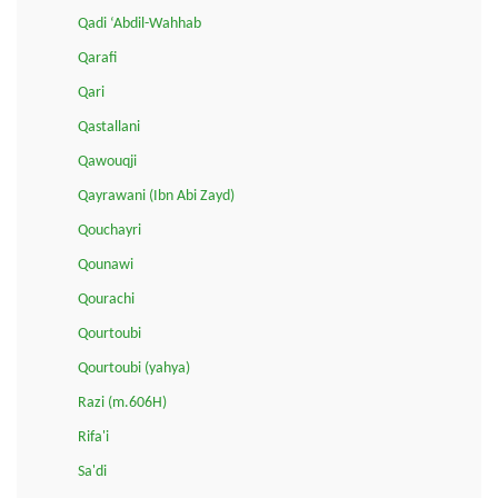
Qadi ‘Abdil-Wahhab
Qarafi
Qari
Qastallani
Qawouqji
Qayrawani (Ibn Abi Zayd)
Qouchayri
Qounawi
Qourachi
Qourtoubi
Qourtoubi (yahya)
Razi (m.606H)
Rifa'i
Sa'di