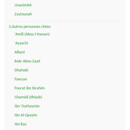
Unanimité
Zaytounah
3.Autres personnes citées
'Amili (Abou l-Hassan)
'Ayyachi
Albani
Bakr Abou Zayd
Dhahabi
Fawzan
Fourat ibn Ibrahim
Ghamidi (dhiyab)
Ibn 'Outhaymin
Ibn Al-Qayyim
Ibn Baz