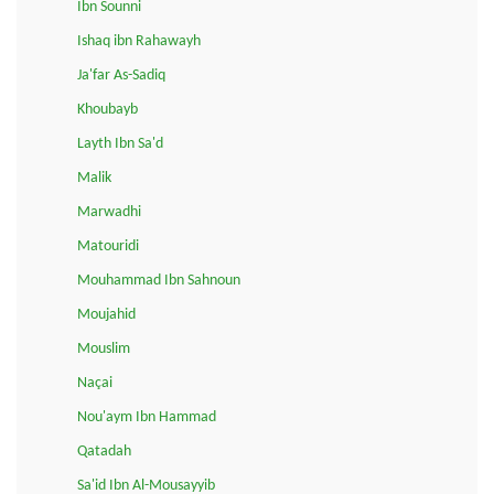
Ibn Sounni
Ishaq ibn Rahawayh
Ja'far As-Sadiq
Khoubayb
Layth Ibn Sa'd
Malik
Marwadhi
Matouridi
Mouhammad Ibn Sahnoun
Moujahid
Mouslim
Naçai
Nou'aym Ibn Hammad
Qatadah
Sa'id Ibn Al-Mousayyib