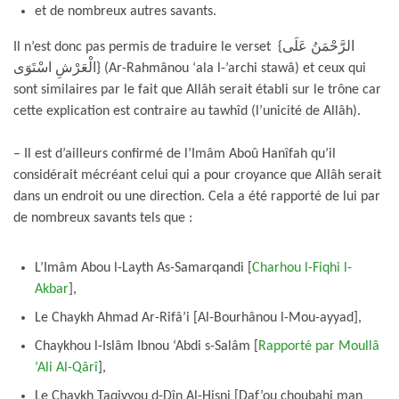
et de nombreux autres savants.
Il n’est donc pas permis de traduire le verset {الرَّحْمَنُ عَلَى
الْعَرْشِ اسْتَوَى} (Ar-Rahmânou ‘ala l-’archi stawâ) et ceux qui
sont similaires par le fait que Allâh serait établi sur le trône car
cette explication est contraire au tawhîd (l’unicité de Allâh).
– Il est d’ailleurs confirmé de l’Imâm Aboû Hanîfah qu’il
considérait mécréant celui qui a pour croyance que Allâh serait
dans un endroit ou une direction. Cela a été rapporté de lui par
de nombreux savants tels que :
L’Imâm Abou l-Layth As-Samarqandi [
Charhou l-Fiqhi l-
Akbar
],
Le Chaykh Ahmad Ar-Rifâ’i [Al-Bourhânou l-Mou-ayyad],
Chaykhou l-Islâm Ibnou ‘Abdi s-Salâm [
Rapporté par Moullâ
‘Ali Al-Qârî
],
Le Chaykh Taqiyyou d-Dîn Al-Hisni [Daf’ou choubahi man