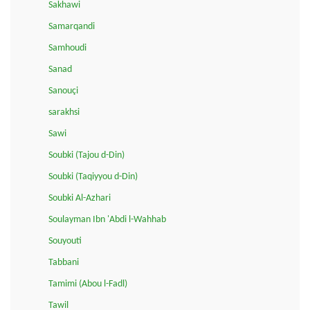
Sakhawi
Samarqandi
Samhoudi
Sanad
Sanouçi
sarakhsi
Sawi
Soubki (Tajou d-Din)
Soubki (Taqiyyou d-Din)
Soubki Al-Azhari
Soulayman Ibn 'Abdi l-Wahhab
Souyouti
Tabbani
Tamimi (Abou l-Fadl)
Tawil