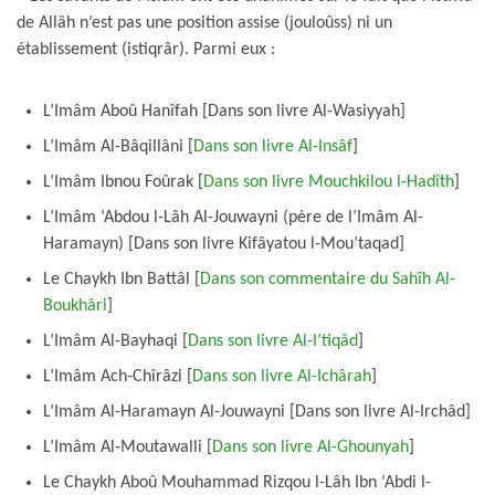
de Allâh n’est pas une position assise (jouloûss) ni un
établissement (istiqrâr). Parmi eux :
L’Imâm Aboû Hanîfah [Dans son livre Al-Wasiyyah]
L’Imâm Al-Bâqillâni [
Dans son livre Al-Insâf
]
L’Imâm Ibnou Foûrak [
Dans son livre Mouchkilou l-Hadîth
]
L’Imâm ‘Abdou l-Lâh Al-Jouwayni (père de l’Imâm Al-
Haramayn) [Dans son livre Kifâyatou l-Mou’taqad]
Le Chaykh Ibn Battâl [
Dans son commentaire du Sahîh Al-
Boukhâri
]
L’Imâm Al-Bayhaqi [
Dans son livre Al-I’tiqâd
]
L’Imâm Ach-Chîrâzi [
Dans son livre Al-Ichârah
]
L’Imâm Al-Haramayn Al-Jouwayni [Dans son livre Al-Irchâd]
L’Imâm Al-Moutawalli [
Dans son livre Al-Ghounyah
]
Le Chaykh Aboû Mouhammad Rizqou l-Lâh Ibn ‘Abdi l-