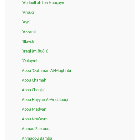
'AbdoulLah Ibn Houçayn
'Arouçi
'Ayni
'Azzami
'Illaych
'Iraqi (m.806H)
'Oulaymi
Abou 'Outhman Al-Maghribi
Abou Chamah
Abou Chouja'
Abou Hayyan Al-Andalouçi
Abou Madyan
Abou Nou'aym
Ahmad Zarrouq
Ahmadou Bamba