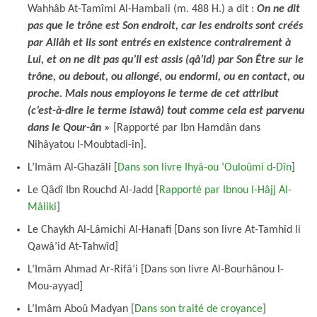
Wahhâb At-Tamîmi Al-Hambali (m. 488 H.) a dit :
On ne dit
pas que le trône est Son endroit, car les endroits sont créés
par Allâh et ils sont entrés en existence contrairement à
Lui, et on ne dit pas qu’Il est assis (qâ’id) par Son Être sur le
trône, ou debout, ou allongé, ou endormi, ou en contact, ou
proche. Mais nous employons le terme de cet attribut
(c’est-à-dire le terme istawâ) tout comme cela est parvenu
dans le Qour-ân »
[Rapporté par Ibn Hamdân dans
Nihâyatou l-Moubtadi-în].
L’Imâm Al-Ghazâli [
Dans son livre Ihyâ-ou ‘Ouloûmi d-Dîn
]
Le Qâdî Ibn Rouchd Al-Jadd [
Rapporté par Ibnou l-Hâjj Al-
Mâliki
]
Le Chaykh Al-Lâmichi Al-Hanafi [Dans son livre At-Tamhîd li
Qawâ’id At-Tahwîd]
L’Imâm Ahmad Ar-Rifâ’i [Dans son livre Al-Bourhânou l-
Mou-ayyad]
L’Imâm Aboû Madyan [
Dans son traité de croyance
]