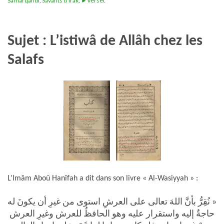
Samarqandi
,
Savants d'Irak
,
►Verset
Sujet : L’istiwâ de Allâh chez les
Salafs
L’Imâm Aboû Hanîfah a dit dans son livre « Al-Wasiyyah » :
نُقِرُّ بأنَّ اللهَ تعالى على العرشِ استوى من غيرِ أن يكونَ له
«
حاجةٌ إليه واستقرار عليه وهو الحافظُ للعرش وغيرِ العرش