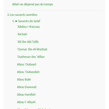
Allah ne dépend pas du temps
2.Les savants sunnites
1.►Savants du Salaf
'Abdou r-Razzaq
'Aichah
'Ali Ibn Abi Talib
'Oumar Ibn Al-khattab
'Outhman Ibn 'Affan
Abou 'Oubayd
Abou 'Oubaydah
Abou Bakr
Abou Dawoud
Abou Hanifah
Abou l-'Aliyah