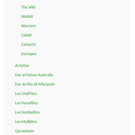
Tha'alibi
Wahidi
Wazzani
Zabidi
Zarkachi
Zourqani
Al Azhar
Dar al-Fatwa Australia
Dar Al-Ifta Al-Misriyyah
Les Chafi'ites
Les Hanafites
Les Hanbalites
Les Malikites
Qarawiyyin