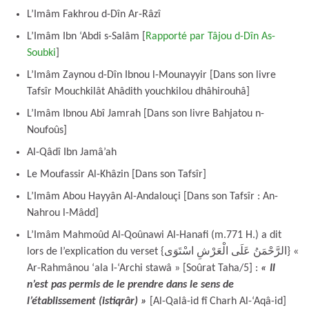
L’Imâm Fakhrou d-Dîn Ar-Râzî
L’Imâm Ibn ‘Abdi s-Salâm [
Rapporté par Tâjou d-Dîn As-
Soubki
]
L’Imâm Zaynou d-Dîn Ibnou l-Mounayyir [Dans son livre
Tafsîr Mouchkilât Ahâdith youchkilou dhâhirouhâ]
L’Imâm Ibnou Abî Jamrah [Dans son livre Bahjatou n-
Noufoûs]
Al-Qâdî Ibn Jamâ’ah
Le Moufassir Al-Khâzin [Dans son Tafsîr]
L’Imâm Abou Hayyân Al-Andalouçi [Dans son Tafsîr : An-
Nahrou l-Mâdd]
L’Imâm Mahmoûd Al-Qoûnawi Al-Hanafi (m.771 H.) a dit
lors de l’explication du verset {الرَّحْمَنُ عَلَى الْعَرْشِ اسْتَوَى} «
Ar-Rahmânou ‘ala l-‘Archi stawâ » [Soûrat Taha/5] :
« Il
n’est pas permis de le prendre dans le sens de
l’établissement (istiqrâr) »
[Al-Qalâ-id fî Charh Al-‘Aqâ-id]