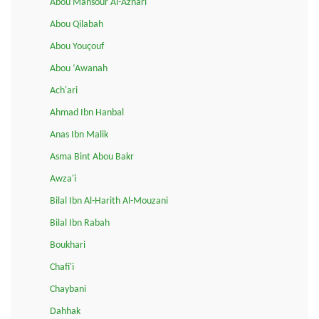
Abou Mansour Al-Azhari
Abou Qilabah
Abou Youçouf
Abou ‘Awanah
Ach'ari
Ahmad Ibn Hanbal
Anas Ibn Malik
Asma Bint Abou Bakr
Awza'i
Bilal Ibn Al-Harith Al-Mouzani
Bilal Ibn Rabah
Boukhari
Chafi'i
Chaybani
Dahhak