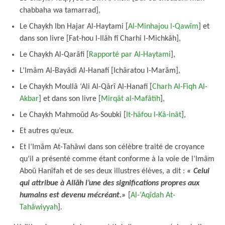
chabbaha wa tamarrad],
Le Chaykh Ibn Hajar Al-Haytami [
Al-Minhajou l-Qawîm
] et
dans son livre [Fat-hou l-Ilâh fî Charhi l-Michkâh],
Le Chaykh Al-Qarâfi [
Rapporté par Al-Haytami
],
L’Imâm Al-Bayâdi Al-Hanafi [Ichâratou l-Marâm],
Le Chaykh Moullâ ‘Ali Al-Qârî Al-Hanafi [
Charh Al-Fiqh Al-
Akbar
] et dans son livre [
Mirqât al-Mafâtîh
],
Le Chaykh Mahmoûd As-Soubki [
It-hâfou l-Kâ-inât
],
Et autres qu’eux.
Et l’Imâm At-Tahâwi dans son célèbre traité de croyance
qu’il a présenté comme étant conforme à la voie de l’Imâm
Aboû Hanîfah et de ses deux illustres élèves, a dit :
« Celui
qui attribue à Allâh l’une des significations propres aux
humains est devenu mécréant.»
[
Al-‘Aqîdah At-
Tahâwiyyah
]
.