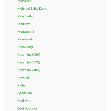
Mayyarah
Mehmed Zahid Kotku
Moudhaffar
Mounawi
Moustaghfiri
Moutawalli
Naboulouçi
Naçafi (m.508H)
Naçafi (m.537H)
Naçafi (m.710H)
Nawawi
Nidham
Qaddoumi
Qadi 'Iyad
Qadi Houçayn