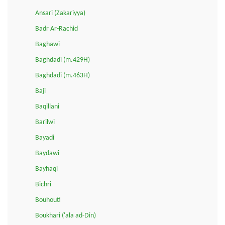
Ansari (Zakariyya)
Badr Ar-Rachid
Baghawi
Baghdadi (m.429H)
Baghdadi (m.463H)
Baji
Baqillani
Barilwi
Bayadi
Baydawi
Bayhaqi
Bichri
Bouhouti
Boukhari ('ala ad-Din)