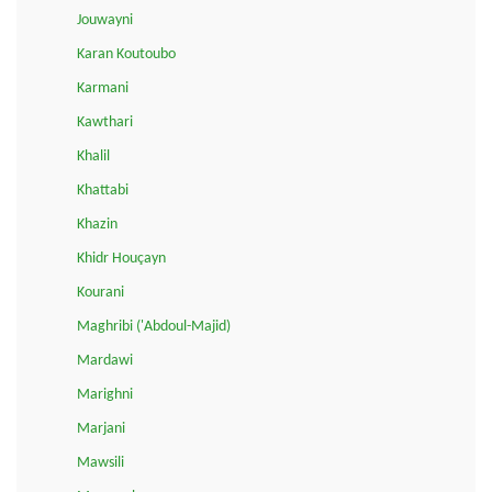
Jouwayni
Karan Koutoubo
Karmani
Kawthari
Khalil
Khattabi
Khazin
Khidr Houçayn
Kourani
Maghribi ('Abdoul-Majid)
Mardawi
Marighni
Marjani
Mawsili