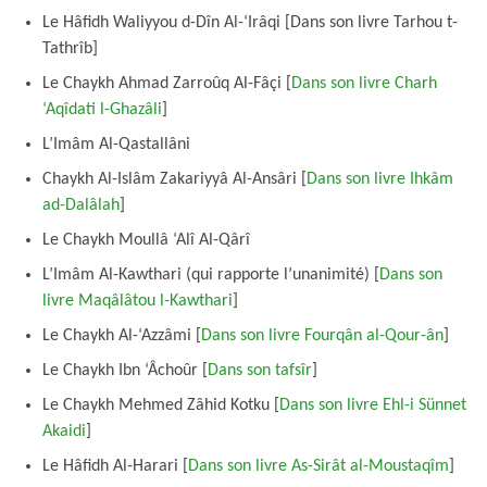
Le Hâfidh Waliyyou d-Dîn Al-‘Irâqi [Dans son livre Tarhou t-
Tathrîb]
Le Chaykh Ahmad Zarroûq Al-Fâçi [
Dans son livre Charh
‘Aqîdati l-Ghazâli
]
L’Imâm Al-Qastallâni
Chaykh Al-Islâm Zakariyyâ Al-Ansâri [
Dans son livre Ihkâm
ad-Dalâlah
]
Le Chaykh Moullâ ‘Alî Al-Qârî
L’Imâm Al-Kawthari (qui rapporte l’unanimité) [
Dans son
livre Maqâlâtou l-Kawthari
]
Le Chaykh Al-‘Azzâmi [
Dans son livre Fourqân al-Qour-ân
]
Le Chaykh Ibn ‘Âchoûr [
Dans son tafsîr
]
Le Chaykh Mehmed Zâhid Kotku [
Dans son livre Ehl-i Sünnet
Akaidi
]
Le Hâfidh Al-Harari [
Dans son livre As-Sirât al-Moustaqîm
]