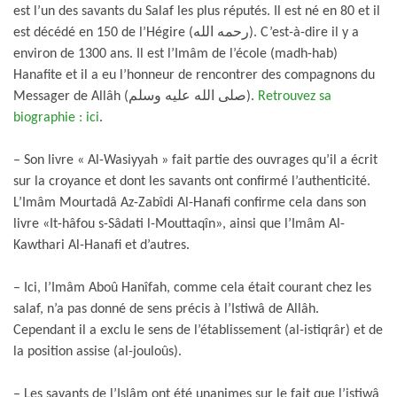
est l’un des savants du Salaf les plus réputés. Il est né en 80 et il
est décédé en 150 de l’Hégire (رحمه الله). C’est-à-dire il y a
environ de 1300 ans. Il est l’Imâm de l’école (madh-hab)
Hanafite et il a eu l’honneur de rencontrer des compagnons du
Messager de Allâh (صلى الله عليه وسلم).
Retrouvez sa
biographie : ici
.
– Son livre « Al-Wasiyyah » fait partie des ouvrages qu’il a écrit
sur la croyance et dont les savants ont confirmé l’authenticité.
L’Imâm Mourtadâ Az-Zabîdi Al-Hanafi confirme cela dans son
livre «It-hâfou s-Sâdati l-Mouttaqîn», ainsi que l’Imâm Al-
Kawthari Al-Hanafi et d’autres.
– Ici, l’Imâm Aboû Hanîfah, comme cela était courant chez les
salaf, n’a pas donné de sens précis à l’Istiwâ de Allâh.
Cependant il a exclu le sens de l’établissement (al-istiqrâr) et de
la position assise (al-jouloûs).
– Les savants de l’Islâm ont été unanimes sur le fait que l’istiwâ