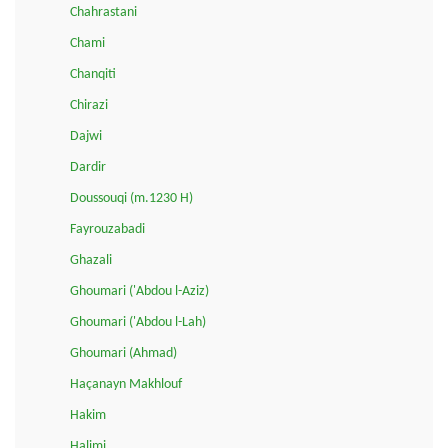
Chahrastani
Chami
Chanqiti
Chirazi
Dajwi
Dardir
Doussouqi (m.1230 H)
Fayrouzabadi
Ghazali
Ghoumari ('Abdou l-Aziz)
Ghoumari ('Abdou l-Lah)
Ghoumari (Ahmad)
Haçanayn Makhlouf
Hakim
Halimi