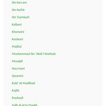
Ibn Karram
Ibn Kathir
Ibn Taymiyah
Kalbani
Khomeini
Koulayni
Majlissi
Mouhammad Ibn 'Abdi l-Wahhab
Mouqbil
Nou'mani
Qoummi
Rabi' Al-Madkhali
Rajihi
Rouhayli
Salih Al Ach-Chaykh