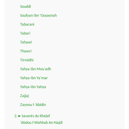
Souddi
Soufyan Ibn 'Ouyaynah
Tabarani
Tabari
Tahawi
Thawri
Tirmidhi
Yahya Ibn Mou'adh
Yahya Ibn Ya'mar
Yahya Ibn Yahya
Zajjaj
Zaynou l-'Abidin
2.►Savants du Khalaf
'Abdou l-Wahhab An-Najdi