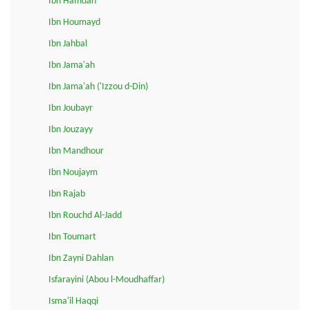
Ibn Hamdan
Ibn Houmayd
Ibn Jahbal
Ibn Jama'ah
Ibn Jama'ah ('Izzou d-Din)
Ibn Joubayr
Ibn Jouzayy
Ibn Mandhour
Ibn Noujaym
Ibn Rajab
Ibn Rouchd Al-Jadd
Ibn Toumart
Ibn Zayni Dahlan
Isfarayini (Abou l-Moudhaffar)
Isma'il Haqqi