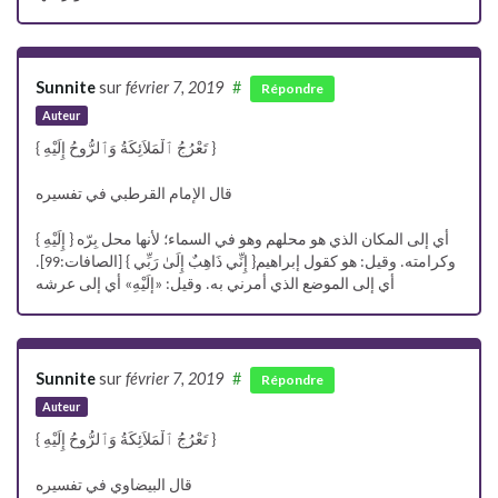
Sunnite
sur
février 7, 2019
#
Répondre
Auteur
{ تَعْرُجُ ٱلْمَلاَئِكَةُ وَٱلرُّوحُ إِلَيْهِ }
قال الإمام القرطبي في تفسيره
{ إِلَيْهِ } أي إلى المكان الذي هو محلهم وهو في السماء؛ لأنها محل بِرّه
وكرامته. وقيل: هو كقول إبراهيم{ إِنِّي ذَاهِبٌ إِلَىٰ رَبِّي } [الصافات:99].
أي إلى الموضع الذي أمرني به. وقيل: «إلَيْهِ» أي إلى عرشه
Sunnite
sur
février 7, 2019
#
Répondre
Auteur
{ تَعْرُجُ ٱلْمَلاَئِكَةُ وَٱلرُّوحُ إِلَيْهِ }
قال البيضاوي في تفسيره