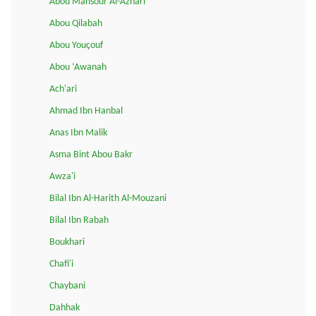
Abou Mansour Al-Azhari
Abou Qilabah
Abou Youçouf
Abou ‘Awanah
Ach'ari
Ahmad Ibn Hanbal
Anas Ibn Malik
Asma Bint Abou Bakr
Awza'i
Bilal Ibn Al-Harith Al-Mouzani
Bilal Ibn Rabah
Boukhari
Chafi'i
Chaybani
Dahhak