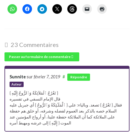
23 Commentaires
Passer au formulaire de commentaire
Sunnite
sur
février 7, 2019
#
Répondre
Auteur
{ تَعْرُجُ ٱلْمَلاَئِكَةُ وَٱلرُّوحُ إِلَيْهِ }
قال الإمام النسفي في تفسيره
فقال { تَعْرُجُ } تصعد. وبالياء: علي { ٱلْمَلَـٰئِكَةُ وَٱلرُّوحُ } أي جبريل عليه
السلام خصه بالذكر بعد العموم لفضله وشرفه، أو خلق هم حفظة
على الملائكة كما أن الملائكة حفظة علينا، أو أرواح المؤمنين عند
الموت { إِلَيْهِ } إلى عرشه ومهبط أمره