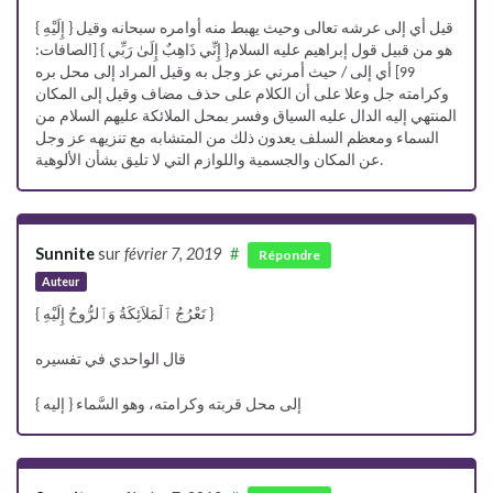
{ إِلَيْهِ } قيل أي إلى عرشه تعالى وحيث يهبط منه أوامره سبحانه وقيل
هو من قبيل قول إبراهيم عليه السلام{ إِنِّي ذَاهِبٌ إِلَىٰ رَبِّي } [الصافات:
99] أي إلى / حيث أمرني عز وجل به وقيل المراد إلى محل بره
وكرامته جل وعلا على أن الكلام على حذف مضاف وقيل إلى المكان
المنتهي إليه الدال عليه السياق وفسر بمحل الملائكة عليهم السلام من
السماء ومعظم السلف يعدون ذلك من المتشابه مع تنزيهه عز وجل
عن المكان والجسمية واللوازم التي لا تليق بشأن الألوهية.
Sunnite
sur
février 7, 2019
#
Répondre
Auteur
{ تَعْرُجُ ٱلْمَلاَئِكَةُ وَٱلرُّوحُ إِلَيْهِ }
قال الواحدي في تفسيره
{ إليه } إلى محل قربته وكرامته، وهو السَّماء