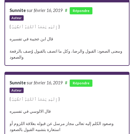
Sunnite
sur
février 16, 2019
#
Répondre
Auteur
{ إِلَيْهِ يَصْعَدُ ٱلْكَلِمُ ٱلطَّيّبُ }
قال ابن عجيبة في تفسيره
ومعنى الصعود: القبول والرضا، وكل ما اتصف بالقبول وُصف بالرفعة
والصعود
Sunnite
sur
février 16, 2019
#
Répondre
Auteur
{ إِلَيْهِ يَصْعَدُ ٱلْكَلِمُ ٱلطَّيّبُ }
قال الالوسي في تفسيره
وصعود الكلم إليه تعالى مجاز مرسل عن قبوله بعلاقة اللزوم أو
استعارة بتشبيه القبول بالصعود