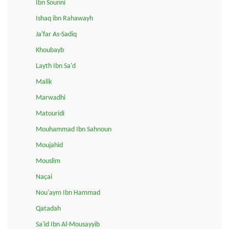
Ibn Sounni
Ishaq ibn Rahawayh
Ja'far As-Sadiq
Khoubayb
Layth Ibn Sa'd
Malik
Marwadhi
Matouridi
Mouhammad Ibn Sahnoun
Moujahid
Mouslim
Naçai
Nou'aym Ibn Hammad
Qatadah
Sa'id Ibn Al-Mousayyib