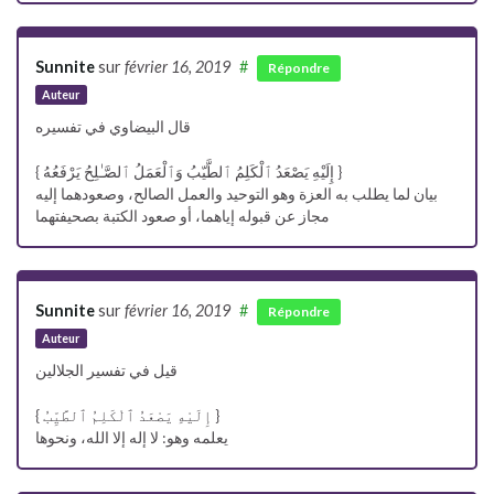
Sunnite
sur
février 16, 2019
#
Répondre
Auteur
قال البيضاوي في تفسيره
{ إِلَيْهِ يَصْعَدُ ٱلْكَلِمُ ٱلطَّيّبُ وَٱلْعَمَلُ ٱلصَّـٰلِحُ يَرْفَعُهُ }
بيان لما يطلب به العزة وهو التوحيد والعمل الصالح، وصعودهما إليه
مجاز عن قبوله إياهما، أو صعود الكتبة بصحيفتهما
Sunnite
sur
février 16, 2019
#
Répondre
Auteur
قيل في تفسير الجلالين
{ إِلَيْهِ يَصْعَدُ ٱلْكَلِمُ ٱلطَّيِّبُ }
يعلمه وهو: لا إله إلا الله، ونحوها