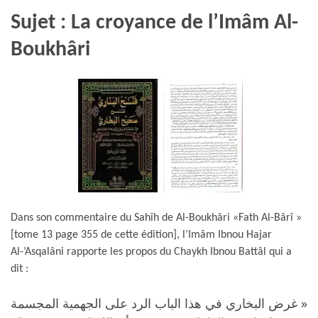
Sujet : La croyance de l’Imâm Al-
Boukhâri
Dans son commentaire du Sahîh de Al-Boukhâri «Fath Al-Bârî »
[tome 13 page 355 de cette édition], l’Imâm Ibnou Hajar
Al-’Asqalâni rapporte les propos du Chaykh Ibnou Battâl qui a
dit :
« غرض البخاري في هذا الباب الرد على الجهمية المجسمة