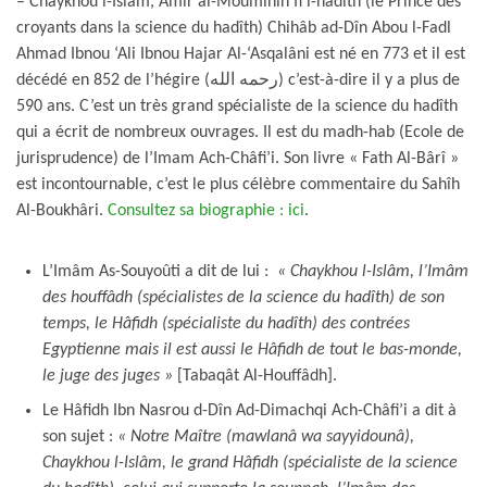
– Chaykhou l-Islâm, Amîr al-Mouminîn fi l-hadîth (le Prince des
croyants dans la science du hadîth) Chihâb ad-Dîn Abou l-Fadl
Ahmad Ibnou ‘Ali Ibnou Hajar Al-‘Asqalâni est né en 773 et il est
décédé en 852 de l’hégire (رحمه الله) c’est-à-dire il y a plus de
590 ans. C’est un très grand spécialiste de la science du hadîth
qui a écrit de nombreux ouvrages. Il est du madh-hab (Ecole de
jurisprudence) de l’Imam Ach-Châfi’i. Son livre « Fath Al-Bârî »
est incontournable, c’est le plus célèbre commentaire du Sahîh
Al-Boukhâri.
Consultez sa biographie : ici
.
L’Imâm As-Souyoûti a dit de lui :
« Chaykhou l-Islâm, l’Imâm
des houffâdh (spécialistes de la science du hadîth) de son
temps, le Hâfidh (spécialiste du hadîth) des contrées
Egyptienne mais il est aussi le Hâfidh de tout le bas-monde,
le juge des juges »
[Tabaqât Al-Houffâdh].
Le Hâfidh Ibn Nasrou d-Dîn Ad-Dimachqi Ach-Châfi’i a dit à
son sujet :
« Notre Maître (mawlanâ wa sayyidounâ),
Chaykhou l-Islâm, le grand Hâfidh (spécialiste de la science