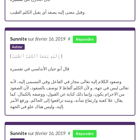
وقيل معنى إليه يصعد أي يقبل الكلم الطيب
Sunnite
sur
février 16, 2019
#
Répondre
Auteur
{ إِلَيْهِ يَصْعَدُ ٱلْكَلِمُ ٱلطَّيّبُ }
قال أبو حيان الأندلسي في تفسيره
وصعود الكلام إليه تعالى مجاز في الفاعل وفي المسمى إليه، لأنه
تعالى ليس في جهة، و لأن الكلم ألفاظ لا توصف بالصعود، لأن الصعود
من الاجرام يكون، وإنما ذلك كناية عن القبول، ووصفه بالكمال. كما
يقال: علا كعبة وارتفاع شأنه، ومنه ترافعوا إلى الحاكم، ورفع الأمر
إليه، وليس هناك علو في الجهة.
Sunnite
sur
février 16, 2019
#
Répondre