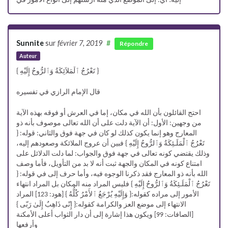
إليه؛ أي: إلى الموضع الذي منه أرسلهم إلى أنواع الأمور في
Sunnite
sur
février 7, 2019
#
Répondre
Auteur
{ تَعْرُجُ ٱلْمَلاَئِكَةُ وَٱلرُّوحُ إِلَيْهِ }
قال الإمام الرازي في تفسيره
احتج القائلون بأن الله في مكان، إما في العرش أو فوقه بهذه الآية
من وجهين: الأول: أن الآية دلت على أن الله تعالى موصوف بأنه ذو
المعارج وهو إنما يكون كذلك لو كان في جهة فوق والثاني: قوله: {
تَعْرُجُ ٱلْمَلَـئِكَةُ وَٱلرُّوحُ إِلَيْهِ } فبين أن عروج الملائكة وصعودهم إليه،
وذلك يقتضي كونه تعالى في جهة فوق والجواب: لما دلت الدلائل على
امتناع كونه في المكان والجهة ثبت أنه لا بد من التأويل، فأما وصف
الله بأنه ذو المعارج فقد ذكرنا الوجوه فيه، وأما حرف إلى في قوله: {
تَعْرُجُ ٱلْمَلَـئِكَةُ وَٱلرُّوحُ إِلَيْهِ } فليس المراد منه المكان بل المراد انتهاء
الأمور إلى مراده كقوله:{ وَإِلَيْهِ يُرْجَعُ ٱلأَمْرُ كُلُّهُ } [هود: 123] المراد
الانتهاء إلى موضع العز والكرامة كقوله:{ إِنّى ذَاهِبٌ إِلَىٰ رَبّى }
[الصافات: 99] ويكون هذا إشارة إلى أن دار الثواب أعلى الأمكنة
وأرفعها