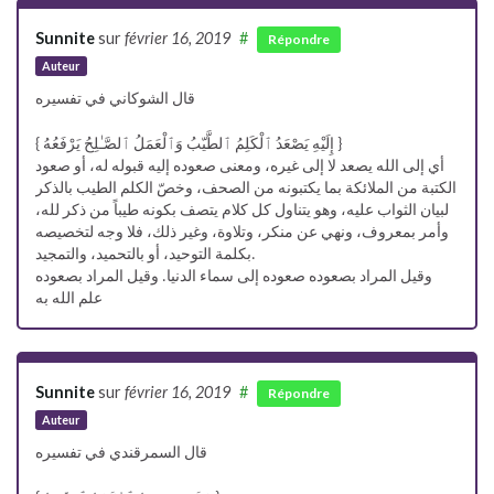
Sunnite
sur
février 16, 2019
#
Répondre
Auteur
قال الشوكاني في تفسيره
{ إِلَيْهِ يَصْعَدُ ٱلْكَلِمُ ٱلطَّيّبُ وَٱلْعَمَلُ ٱلصَّـٰلِحُ يَرْفَعُهُ }
أي إلى الله يصعد لا إلى غيره، ومعنى صعوده إليه قبوله له، أو صعود
الكتبة من الملائكة بما يكتبونه من الصحف، وخصّ الكلم الطيب بالذكر
لبيان الثواب عليه، وهو يتناول كل كلام يتصف بكونه طيباً من ذكر لله،
وأمر بمعروف، ونهي عن منكر، وتلاوة، وغير ذلك، فلا وجه لتخصيصه
بكلمة التوحيد، أو بالتحميد، والتمجيد.
وقيل المراد بصعوده صعوده إلى سماء الدنيا. وقيل المراد بصعوده
علم الله به
Sunnite
sur
février 16, 2019
#
Répondre
Auteur
قال السمرقندي في تفسيره