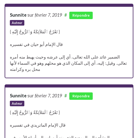
Sunnite
sur
février 7, 2019
#
Répondre
Auteur
{ تَعْرُجُ ٱلْمَلاَئِكَةُ وَٱلرُّوحُ إِلَيْهِ }
قال الإمام أبو حيان في تفسيره
الضمير عائد على الله تعالى، أي إلى عرشه وحيث يهبط منه أمره
تعالى. وقيل: إليه، أي إلى المكان الذي هو محلهم وهو في السماء لأنها
محل بره وكرامته
Sunnite
sur
février 7, 2019
#
Répondre
Auteur
{ تَعْرُجُ ٱلْمَلاَئِكَةُ وَٱلرُّوحُ إِلَيْهِ }
قال الإمام الماتريدي في تفسيره