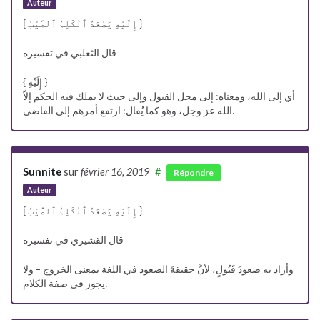
Auteur
{ إِلَيْهِ يَصْعَدُ ٱلْكَلِمُ ٱلطَّيّبُ }
قال الثعلبي في تفسيره
{ إِلَيْهِ }
أي إلى الله، ومعناه: إلى محل القبول وإلى حيث لا يملك فيه الحكم إلاّ
الله عز وجل، وهو كما يُقال: ارتفع أمرهم إلى القاضي.
Sunnite
sur
février 16, 2019
#
Répondre
Auteur
{ إِلَيْهِ يَصْعَدُ ٱلْكَلِمُ ٱلطَّيّبُ }
قال القشيري في تفسيره
وأراد به صعودَ قَبُولٍ، لأنَّ حقيقةَ الصعود في اللغة بمعنى الخروج – ولا
يجوز في صفة الكلام.