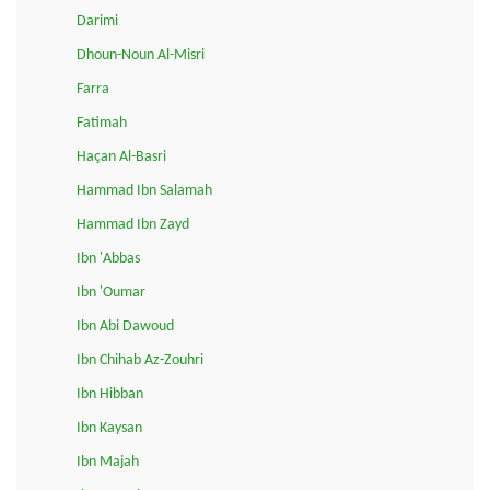
Darimi
Dhoun-Noun Al-Misri
Farra
Fatimah
Haçan Al-Basri
Hammad Ibn Salamah
Hammad Ibn Zayd
Ibn 'Abbas
Ibn 'Oumar
Ibn Abi Dawoud
Ibn Chihab Az-Zouhri
Ibn Hibban
Ibn Kaysan
Ibn Majah