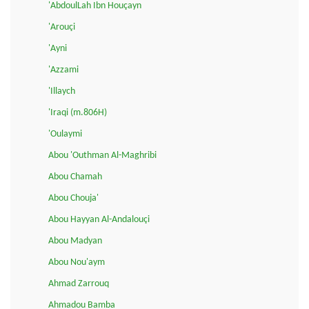
'AbdoulLah Ibn Houçayn
'Arouçi
'Ayni
'Azzami
'Illaych
'Iraqi (m.806H)
'Oulaymi
Abou 'Outhman Al-Maghribi
Abou Chamah
Abou Chouja'
Abou Hayyan Al-Andalouçi
Abou Madyan
Abou Nou'aym
Ahmad Zarrouq
Ahmadou Bamba