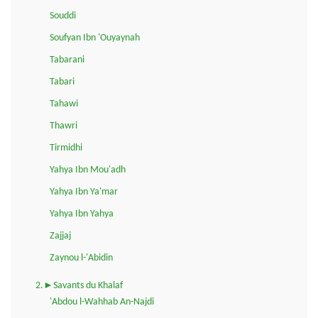
Souddi
Soufyan Ibn 'Ouyaynah
Tabarani
Tabari
Tahawi
Thawri
Tirmidhi
Yahya Ibn Mou'adh
Yahya Ibn Ya'mar
Yahya Ibn Yahya
Zajjaj
Zaynou l-'Abidin
2.►Savants du Khalaf
'Abdou l-Wahhab An-Najdi