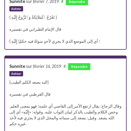
Sunnite
sur
février 7, 2019
#
Répondre
Auteur
{ تَعْرُجُ ٱلْمَلاَئِكَةُ وَٱلرُّوحُ إِلَيْهِ }
قال الإمام الطبراني في تفسيره
{ إِلَيْهِ }؛ أي إلى الموضعِ الذي لا يجرِي لأحدٍ سواهُ فيه حكمٌ
Sunnite
sur
février 16, 2019
#
Répondre
Auteur
{اليه يصعد الكلم الطيب}
قال القرطبي في تفسيره
وقال الزجاج: يقال ارتفع الأمر إلى القاضي أي علمه؛ فهو بمعنى العلم.
وخص الكلام والطيب بالذكر لبيان الثواب عليه. وقوله: «إِلَيْهِ» أي إلى
الله يصعد. وقيل: يصعد إلى سمائه والمحل الذي لا يجري فيه لأحد
غيرِه حكم.