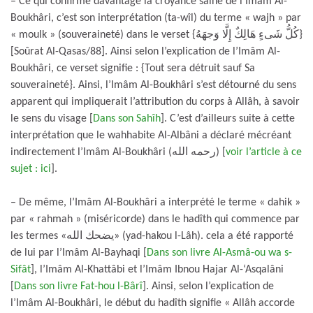
– Ce qui confirme davantage la croyance saine de l’Imâm Al-
Boukhâri, c’est son interprétation (ta-wîl) du terme « wajh » par
« moulk » (souveraineté) dans le verset {كُلُّ شَىءٍ هَالِكٌ إِلَّا وَجهَهُ}
[Soûrat Al-Qasas/88]. Ainsi selon l’explication de l’Imâm Al-
Boukhâri, ce verset signifie : {Tout sera détruit sauf Sa
souveraineté}. Ainsi, l’Imâm Al-Boukhâri s’est détourné du sens
apparent qui impliquerait l’attribution du corps à Allâh, à savoir
le sens du visage [
Dans son Sahîh
]. C’est d’ailleurs suite à cette
interprétation que le wahhabite Al-Albâni a déclaré mécréant
indirectement l’Imâm Al-Boukhâri (رحمه الله) [
voir l’article à ce
sujet : ici
].
– De même, l’Imâm Al-Boukhâri a interprété le terme « dahik »
par « rahmah » (miséricorde) dans le hadîth qui commence par
les termes «يضحك الله» (yad-hakou l-Lâh). cela a été rapporté
de lui par l’Imâm Al-Bayhaqi [
Dans son livre Al-Asmâ-ou wa s-
Sifât
], l’Imâm Al-Khattâbi et l’Imâm Ibnou Hajar Al-‘Asqalâni
[
Dans son livre Fat-hou l-Bârî
]. Ainsi, selon l’explication de
l’Imâm Al-Boukhâri, le début du hadîth signifie « Allâh accorde