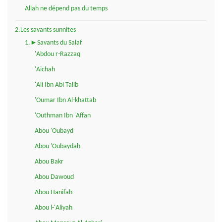
Allah ne dépend pas du temps
2.Les savants sunnites
1.►Savants du Salaf
'Abdou r-Razzaq
'Aichah
'Ali Ibn Abi Talib
'Oumar Ibn Al-khattab
'Outhman Ibn 'Affan
Abou 'Oubayd
Abou 'Oubaydah
Abou Bakr
Abou Dawoud
Abou Hanifah
Abou l-'Aliyah