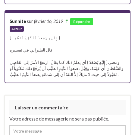
Sunnite
sur
février 16, 2019
#
Répondre
Auteur
{ إِلَيْهِ يَصْعَدُ ٱلْكَلِمُ ٱلطَّيّبُ }
قال الطبراني في تفسيره
ومعنى { إِلَيْهِ يَصْعَدُ } أي يعلمُ ذلك كما يقالُ: ارتفعَ الأمرُ إلى القاضِي
والسُّلطان أي عَلِمَهُ. وَقِيْلَ: صعودُ الكَلِمِ الطيِّب أن يُرفَعَ ذلك مَكتُوباً أو
مَقبُولاً إلى حيث لا مالِكُ إلاَّ اللهُ؛ أي إلى سَمائهِ يصعدُ الكَلِمُ الطيِّبُ.
Laisser un commentaire
Votre adresse de messagerie ne sera pas publiée.