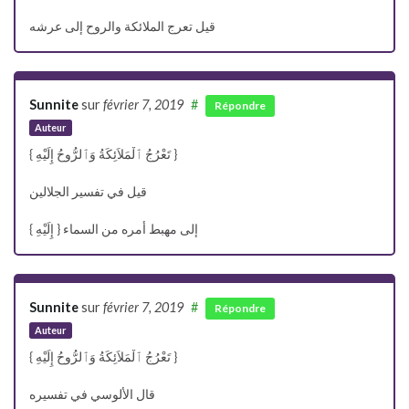
قيل تعرج الملائكة والروح إلى عرشه
Sunnite
sur
février 7, 2019
#
Répondre
Auteur
{ تَعْرُجُ ٱلْمَلاَئِكَةُ وَٱلرُّوحُ إِلَيْهِ }
قيل في تفسير الجلالين
{ إِلَيْهِ } إلى مهبط أمره من السماء
Sunnite
sur
février 7, 2019
#
Répondre
Auteur
{ تَعْرُجُ ٱلْمَلاَئِكَةُ وَٱلرُّوحُ إِلَيْهِ }
قال الألوسي في تفسيره