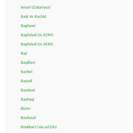
Ansari (Zakariyya)
Badr Ar-Rachid
Baghawi
Baghdadi (m.429H)
Baghdadi (m.463H)
Baji
Baqillani
Barilwi
Bayadi
Baydawi
Bayhaqi
Bichri
Bouhouti
Boukhari ('ala ad-Din)