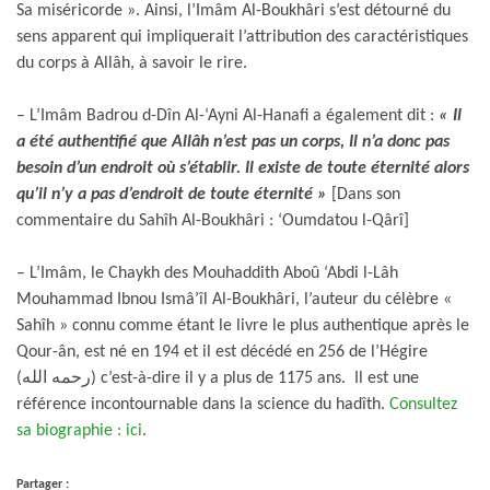
Sa miséricorde ». Ainsi, l’Imâm Al-Boukhâri s’est détourné du
sens apparent qui impliquerait l’attribution des caractéristiques
du corps à Allâh, à savoir le rire.
– L’Imâm Badrou d-Dîn Al-‘Ayni Al-Hanafi a également dit :
« Il
a été authentifié que Allâh n’est pas un corps, Il n’a donc pas
besoin d’un endroit où s’établir. Il existe de toute éternité alors
qu’il n’y a pas d’endroit de toute éternité
»
[Dans son
commentaire du Sahîh Al-Boukhâri : ‘Oumdatou l-Qârî]
– L’Imâm, le Chaykh des Mouhaddith Aboû ‘Abdi l-Lâh
Mouhammad Ibnou Ismâ’îl Al-Boukhâri, l’auteur du célèbre «
Sahîh » connu comme étant le livre le plus authentique après le
Qour-ân, est né en 194 et il est décédé en 256 de l’Hégire
(رحمه الله) c’est-à-dire il y a plus de 1175 ans. Il est une
référence incontournable dans la science du hadîth.
Consultez
sa biographie : ici
.
Partager :