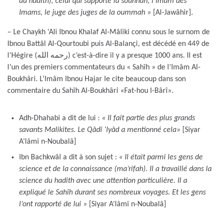
du hadîth), celui qui supporte la sounnah, l’Imâm des
Imams, le juge des juges de la oummah »
[Al-Jawâhir].
– Le Chaykh ‘Ali Ibnou Khalaf Al-Mâliki connu sous le surnom de
Ibnou Battâl Al-Qourtoubi puis Al-Balançi, est décédé en 449 de
l’Hégire (رحمه الله) c’est-à-dire il y a presque 1000 ans. Il est
l’un des premiers commentateurs du « Sahîh » de l’Imâm Al-
Boukhâri. L’Imâm Ibnou Hajar le cite beaucoup dans son
commentaire du Sahîh Al-Boukhâri «Fat-hou l-Bârî».
Adh-Dhahabi a dit de lui :
« Il fait partie des plus grands
savants Malikites. Le Qâdî ‘Iyâd a mentionné cela
»
[Siyar
A’lâmi n-Noubalâ]
Ibn Bachkwâl a dit à son sujet :
« Il était parmi les gens de
science et de la connaissance (ma’rifah). Il a travaillé dans la
science du hadith avec une attention particulière. Il a
expliqué le Sahîh durant ses nombreux voyages. Et les gens
l’ont rapporté de lui
»
[Siyar A’lâmi n-Noubalâ]