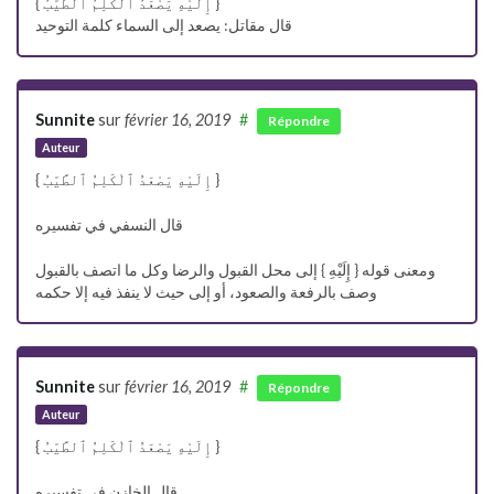
{ إِلَيْهِ يَصْعَدُ ٱلْكَلِمُ ٱلطَّيّبُ }
قال مقاتل: يصعد إلى السماء كلمة التوحيد
Sunnite
sur
février 16, 2019
#
Répondre
Auteur
{ إِلَيْهِ يَصْعَدُ ٱلْكَلِمُ ٱلطَّيّبُ }
قال النسفي في تفسيره
ومعنى قوله { إِلَيْهِ } إلى محل القبول والرضا وكل ما اتصف بالقبول
وصف بالرفعة والصعود، أو إلى حيث لا ينفذ فيه إلا حكمه
Sunnite
sur
février 16, 2019
#
Répondre
Auteur
{ إِلَيْهِ يَصْعَدُ ٱلْكَلِمُ ٱلطَّيّبُ }
قال الخازن في تفسيره