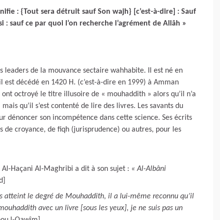
ifie : {Tout sera détruit sauf Son wajh} [c’est-à-dire] : Sauf
ssi : sauf ce par quoi l’on recherche l’agrément de Allâh »
 leaders de la mouvance sectaire wahhabite. Il est né en
 il est décédé en 1420 H. (c’est-à-dire en 1999) à Amman
 ont octroyé le titre illusoire de « mouhaddith » alors qu’il n’a
ais qu’il s’est contenté de lire des livres. Les savants du
r dénoncer son incompétence dans cette science. Ses écrits
 de croyance, de fiqh (jurisprudence) ou autres, pour les
l-Haçani Al-Maghribi a dit à son sujet :
« Al-Albâni
d]
as atteint le degré de Mouhaddith, il a lui-même reconnu qu’il
n mouhaddith avec un livre [sous les yeux], je ne suis pas un