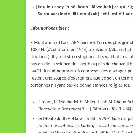
« {koullou chay-in hâlikoun illâ wajhah} ce qui sign
Sa souveraineté (illâ moulkah) ; et il est dit au
Informations utiles :
– Mouhammad Nasr Al-Albâni est l’un des plus grands
1333 H. (c’est-à-dire en 1914) à Shkodër (Albanie) et
(Jordanie), il y a environ vingt ans. Les wahhabites lui
pas étudié la science du Hadîth auprès de chouyoûkh, m
hadîth furent nombreux à composer des ouvrages pou
restent une source d’égarement que ce soit en termes
personnes n’ayant pas de connaissances religieuses.
L’Imâm, le Mouhaddith ‘Abdou l-Lâh Al-Ghoumâri A
l’innovateur (moubtadi’) ».
[I’lâmou r-Râki’i s-Sâji
Le Mouhaddith Al-Harari a dit :
« Al-Albâni n’a p
ne mémorisait pas les hadîth, il disait : je suis u