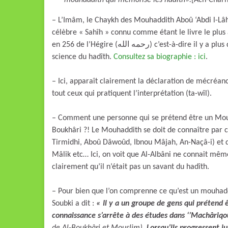
mouhaddith qui mémorise les hadîth».
[Ach-Char
– L’Imâm, le Chaykh des Mouhaddith Aboû ‘Abdi l-Lâ
célèbre « Sahîh » connu comme étant le livre le plus 
en 256 de l’Hégire (رحمه الله) c’est-à-dire il y a plus de 1175 ans. Il est une référence incontournable dans la
science du hadîth.
Consultez sa biographie : ici
.
– Ici, apparaît clairement la déclaration de mécréanc
tout ceux qui pratiquent l’interprétation (ta-wîl).
– Comment une personne qui se prétend être un Mouh
Boukhâri ?! Le Mouhaddith se doit de connaître par c
Tirmidhi, Aboû Dâwoûd, Ibnou Mâjah, An-Naçâ-i) et
Mâlik etc… Ici, on voit que Al-Albâni ne connait mêm
clairement qu’il n’était pas un savant du hadîth.
– Pour bien que l’on comprenne ce qu’est un mouhaddî
Soubki a dit :
« Il y a un groupe de gens qui prétend 
connaissance s’arrête à des études dans ‘’Machâriq