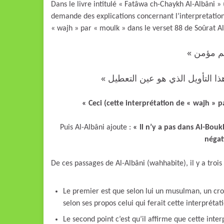
Dans le livre intitulé « Fatâwa ch-Chaykh Al-Albâni »
demande des explications concernant l’interpretation
« wajh » par « moulk » dans le verset 88 de Soûrat A
« لم مؤمن
 هذا التأويل الذي هو عين ‏التعطيل
« Ceci (cette interprétation de « wajh » 
Puis Al-Albâni ajoute :
« Il n’y a pas dans Al-Bouk
négati
De ces passages de Al-Albâni (wahhabite), il y a trois 
Le premier est que selon lui un musulman, un croya
selon ses propos celui qui ferait cette interpréta
Le second point c’est qu’il affirme que cette inte