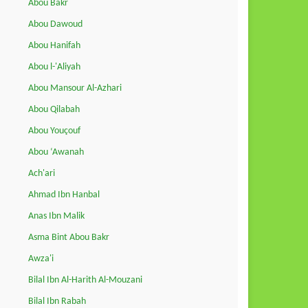
Abou Bakr
Abou Dawoud
Abou Hanifah
Abou l-'Aliyah
Abou Mansour Al-Azhari
Abou Qilabah
Abou Youçouf
Abou ‘Awanah
Ach'ari
Ahmad Ibn Hanbal
Anas Ibn Malik
Asma Bint Abou Bakr
Awza'i
Bilal Ibn Al-Harith Al-Mouzani
Bilal Ibn Rabah