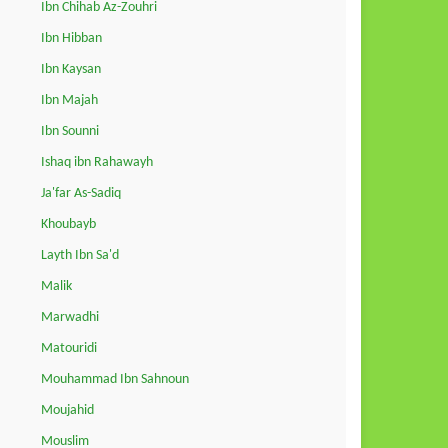
Ibn Chihab Az-Zouhri
Ibn Hibban
Ibn Kaysan
Ibn Majah
Ibn Sounni
Ishaq ibn Rahawayh
Ja'far As-Sadiq
Khoubayb
Layth Ibn Sa'd
Malik
Marwadhi
Matouridi
Mouhammad Ibn Sahnoun
Moujahid
Mouslim