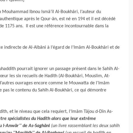
hou l-Qawîm]
h Mouhammad Ibnou Ismâ’îl Al-Boukhâri, l’auteur du
authentique après le Qour-ân, est né en 194 et il est décédé
e indirecte de Al-Albâni à l’égard de l’Imâm Al-Boukhâri et de
addith pourrait ignorer un passage présent dans le Sahîh Al-
œur les six recueils de Hadîth (Al-Boukhâri, Mouslim, At-
 d’autres ouvrages encore comme le Mouwatta de l’Imâm
e pas le contenu du Sahîh Al-Boukhâri, ce qui démontre
th, et le niveau que cela requiert, l’Imâm Tâjou d-Dîn As-
être spécialistes du Hadîth alors que leur extrême
ou l-Anwâr’’ de As-Saghâni
(un livre rassemblant les deux sahîh