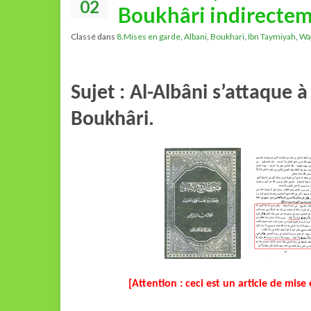
02
Boukhâri indirecte
Classé dans
8.Mises en garde
,
Albani
,
Boukhari
,
Ibn Taymiyah
,
Wa
Sujet : Al-Albâni s’attaque 
Boukhâri.
[Attention : ceci est un article de mise