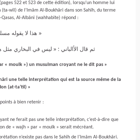
 (pages 522 et 523 de cette édition), lorsqu’un homme lui
 (ta-wîl) de l’Imâm Al-Boukhâri dans son Sahîh, du terme
l-Qasas, Al-Albâni (wahhabite) répond :
هذا لا يقوله مس »
ثم قال الأالباني : « ليس في البخاري مثل »
par « moulk ») un musulman croyant ne le dit pas »
hâri une telle interprétation qui est la source même de la
on (at-ta’tîl) »
points à bien retenir :
nt ne ferait pas une telle interprétation, c’est-à-dire que
tion de « wajh » par « moulk » serait mécréant.
rprétation n’existe pas dans le Sahîh de l’Imâm Al-Boukhâri.