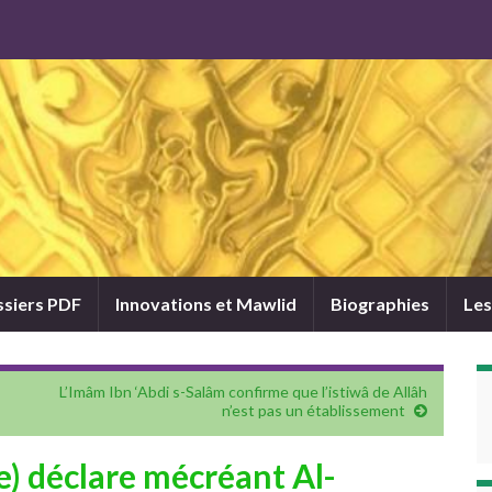
siers PDF
Innovations et Mawlid
Biographies
Les
L’Imâm Ibn ‘Abdi s-Salâm confirme que l’istiwâ de Allâh
n’est pas un établissement
e) déclare mécréant Al-