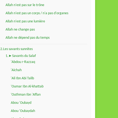
Allah n'est pas sur le trône
Allah n'est pas un corps / n'a pas d'organes
Allah n'est pas une lumière
Allah ne change pas
Allah ne dépend pas du temps
2.Les savants sunnites
1.►Savants du Salaf
'Abdou r-Razzaq
'Aichah
'Ali Ibn Abi Talib
'Oumar Ibn Al-khattab
'Outhman Ibn 'Affan
Abou 'Oubayd
Abou 'Oubaydah