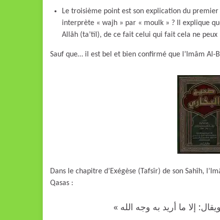
Le troisième point est son explication du premier
interprète « wajh » par « moulk » ? Il explique qu
Allâh (ta’tîl), de ce fait celui qui fait cela ne p
Sauf que… il est bel et bien confirmé que l’Imâm Al-Bo
Dans le chapitre d’Exégèse (Tafsîr) de son Sahîh, l’Im
Qasas :
«{َهُ ، ويقال: إلا ما أريد به وجه الله