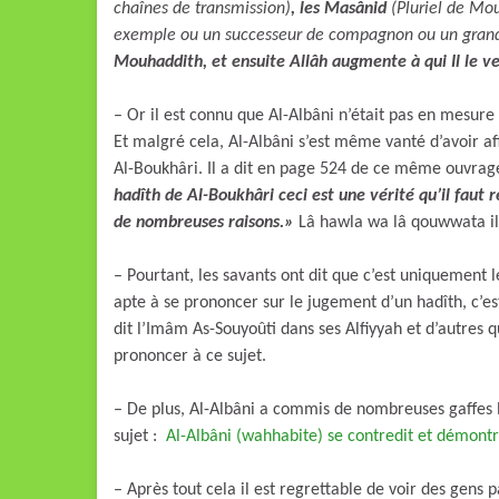
chaînes de transmission)
, les Masânid
(Pluriel de Mo
exemple ou un successeur de compagnon ou un gran
Mouhaddith, et ensuite Allâh augmente à qui Il le ve
– Or il est connu que Al-Albâni n’était pas en mesur
Et malgré cela, Al-Albâni s’est même vanté d’avoir af
Al-Boukhâri. Il a dit en page 524 de ce même ouvrag
hadîth de Al-Boukhâri ceci est une vérité qu’il faut r
de nombreuses raisons.»
Lâ hawla wa lâ qouwwata ill
– Pourtant, les savants ont dit que c’est uniquement 
apte à se prononcer sur le jugement d’un hadîth, c’es
dit l’Imâm As-Souyoûti dans ses Alfiyyah et d’autres 
prononcer à ce sujet.
– De plus, Al-Albâni a commis de nombreuses gaffes lo
sujet :
Al-Albâni (wahhabite) se contredit et démont
– Après tout cela il est regrettable de voir des gens