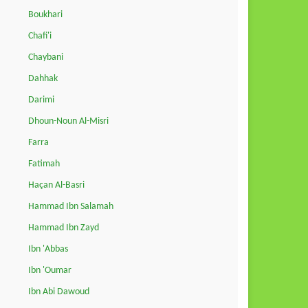
Boukhari
Chafi'i
Chaybani
Dahhak
Darimi
Dhoun-Noun Al-Misri
Farra
Fatimah
Haçan Al-Basri
Hammad Ibn Salamah
Hammad Ibn Zayd
Ibn 'Abbas
Ibn 'Oumar
Ibn Abi Dawoud