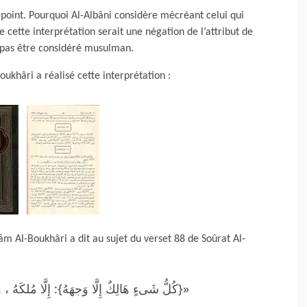
 point. Pourquoi Al-Albâni considère mécréant celui qui
e cette interprétation serait une négation de l’attribut de
eux pas être considéré musulman.
ukhâri a réalisé cette interprétation :
âm Al-Boukhâri a dit au sujet du verset 88 de Soûrat Al-
كُلُّ شَىءٍ هَالِكٌ إِلَّا وَجهَهُ}: إِلَّا مُلك »