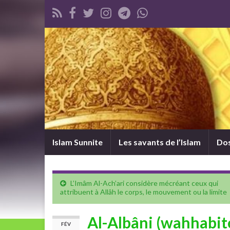
Islam Sunnite
Les savants de l’Islam
Dos
L’Imâm Al-Ach’ari considère mécréant ceux qui
attribuent à Allâh le corps, le mouvement ou la limite
Al-Albâni (wahhabit
FÉV