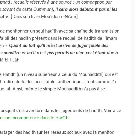
usnad : recueils réservés à une source : un compagnon par
d savant de cette Oummah)
, il sera alors débutant parmi les
ut ».
[Dans son livre Mou’îdou n-Ni’am]
e de mentionner un seul hadîth avec sa chaîne de transmission.
faibli des hadîth présent dans le recueil de hadîth de l’Imâm
e :
«
Quant au fait qu’il m’est arrivé de juger faible des
econnaître et qu’il n’est pas permis de nier, ceci étant due à
â bi l-Lâh.
le Hâfidh (un niveau supérieur à celui du Mouhaddith) qui est
t-à-dire de le déclarer faible, authentique… Tout comme l’a
que lui. Ainsi, même le simple Mouhaddith n’a pas à se
rsqu’il s’est aventuré dans les jugements de hadîth. Voir à ce
re son incompétence dans le Hadîth
 partager des hadîth sur les réseaux sociaux avec la mention