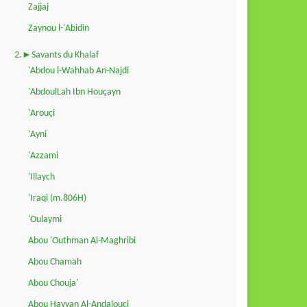
Zajjaj
Zaynou l-'Abidin
2.►Savants du Khalaf
'Abdou l-Wahhab An-Najdi
'AbdoulLah Ibn Houçayn
'Arouçi
'Ayni
'Azzami
'Illaych
'Iraqi (m.806H)
'Oulaymi
Abou 'Outhman Al-Maghribi
Abou Chamah
Abou Chouja'
Abou Hayyan Al-Andalouçi