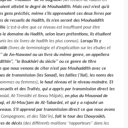
jusqu’au ‘‘Masâbih’’ de Al-Baghawi
(un recueil de hadîth en
uraient atteint le degré de Mouhaddith. Mais ceci n’est qu’à
es gens précités, même s’ils apprenaient ces deux livres par
es de recueils de Hadîth, ils n’en seront des Mouhaddith
ille
(c’est-à-dire que ce niveau est insuffisant pour être
s le domaine du Hadîth, selon leurs prétentions, ils étudient
unis les six livres de hadîth les plus connus)
. Lorsqu’ils y
Salâh
(livres de terminologie et d’explication sur les études et
îb’’ de An-Nawawi ou un livre du même genre, on appellera
thîn’’, ‘’le Boukhâri du siècle’’ ou ce genre de titre
le que nous venons de citer n’est pas Mouhaddith avec ce
s de transmission (les Sanad), les failles (‘IIal), les noms des
s, hommes ou femmes)
, le haut niveau et le niveau moindre. Et
ueils et des Traités, qui a appris par transmission direct les
woûd, At-Tirmidhi et Ibnou Mâjah)
, en plus du Mousnad de
aqi, et Al-Mou’jam de At-Tabarâni, et qui y a rajouté un
iveaux. S’il apprend par transmission direct ce que nous avons
s Compagnons, et des Tâbi’în)
, fait le tour des Chouyoûkh,
dates de décès
(des différents maillons ‘’rapporteurs’’ dans les