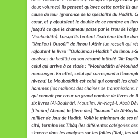
de Al-Boukhâri et Mouslim)
. Lorsqu’ils progressent 
deux volumes)
ils pensent qu’avec cette partie ils a
cause de leur ignorance de la spécialité du Hadîth. C
cœur, et y ajoutaient le double de ce nombre en livr
jusqu’à ce que le chameau passe par le trou de l’aigu
Mouhaddith)
. Lorsqu’ils tentent l’extrême limite dan
‘’Jâmi’ou l-Ousoûl’’ de Ibnou l-Athîr
(un recueil qui ré
rajoutent le livre ’’’Ouloûmou l-Hadîth’’ de Ibnou s-
analyses du hadîth)
ou son résumé intitulé ‘’At-Taqr
celui qui arrive à ce stade : ‘’Mouhaddith al-Mouhaddi
mensonger. En effet, celui qui correspond à l’exemp
niveau! Le Mouhaddith est celui qui connaît les chaîne
hommes
(les maillons des chaînes de transmission
qui connaît par cœur un grand nombre de livres de Rec
six livres
(Al-Boukhâri, Mouslim, An-Naçâ-i, Aboû Dâ
[l’Imâm] Ahmad, le [livre des] ‘’Sounan’’ de Al-Bayh
millier de Jouz de Hadîth. Voilà le minimum de ses n
cité, termine les Tibâq
(les différentes catégories de
s’exerce dans les analyses sur les failles (‘Ilal), les 