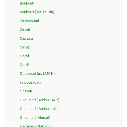
Bouhouti
Boukhari ('ala ad-Din)
Chahrastani
Chami
Chanqiti
Chirazi
Dajwi
Dardir
Doussouqi (m.1230 H)
Fayrouzabadi
Ghazali
Ghoumari ('Abdou l-Aziz)
Ghoumari ('Abdou l-Lah)
Ghoumari (Ahmad)
Haçanayn Makhlouf