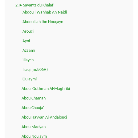
2.►Savants du Khalaf
'Abdou l-Wahhab An-Najdi
'AbdoulLah Ibn Houçayn
'Arouçi
'Ayni
'Azzami
'Illaych
'Iraqi (m.806H)
'Oulaymi
Abou 'Outhman Al-Maghribi
Abou Chamah
Abou Chouja'
Abou Hayyan Al-Andalouçi
Abou Madyan
Abou Nou'aym