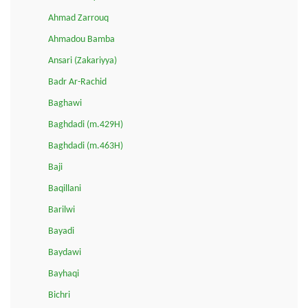
Ahmad Zarrouq
Ahmadou Bamba
Ansari (Zakariyya)
Badr Ar-Rachid
Baghawi
Baghdadi (m.429H)
Baghdadi (m.463H)
Baji
Baqillani
Barilwi
Bayadi
Baydawi
Bayhaqi
Bichri