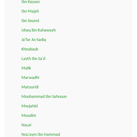
Ibn Kaysan
Ibn Majah
Ibn Sounni
Ishaq ibn Rahawayh
Ja'far As-Sadiq
Khoubayb
Layth Ibn Sa'd
Malik
Marwadhi
Matouridi
Mouhammad Ibn Sahnoun
Moujahid
Mouslim
Naçai
Nou'aym Ibn Hammad