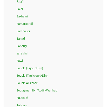
Rifa'i
Sa'di
Sakhawi
Samarqandi
Samhoudi
Sanad
Sanouçi
sarakhsi
Sawi
Soubki (Tajou d-Din)
Soubki (Taqiyyou d-Din)
Soubki Al-Azhari
Soulayman Ibn 'Abdi l-Wahhab
Souyouti
Tabbani