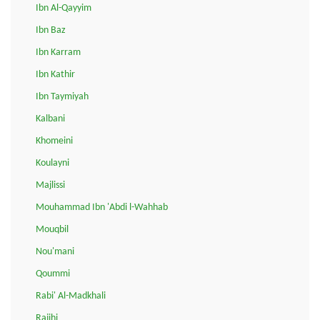
Ibn Al-Qayyim
Ibn Baz
Ibn Karram
Ibn Kathir
Ibn Taymiyah
Kalbani
Khomeini
Koulayni
Majlissi
Mouhammad Ibn 'Abdi l-Wahhab
Mouqbil
Nou'mani
Qoummi
Rabi' Al-Madkhali
Rajihi