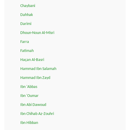
Chaybani
Dahhak
Darimi
Dhoun-Noun Al-Misri
Farra
Fatimah
Haçan Al-Basri
Hammad Ibn Salamah
Hammad Ibn Zayd
Ibn 'Abbas
Ibn 'Oumar
Ibn Abi Dawoud
Ibn Chihab Az-Zouhri
Ibn Hibban