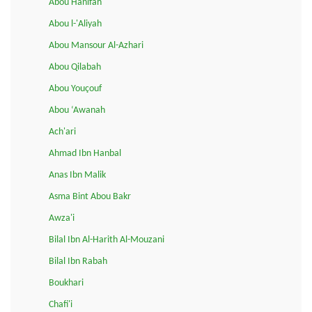
Abou Hanifah
Abou l-'Aliyah
Abou Mansour Al-Azhari
Abou Qilabah
Abou Youçouf
Abou ‘Awanah
Ach'ari
Ahmad Ibn Hanbal
Anas Ibn Malik
Asma Bint Abou Bakr
Awza'i
Bilal Ibn Al-Harith Al-Mouzani
Bilal Ibn Rabah
Boukhari
Chafi'i