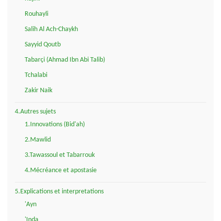
Rouhayli
Salih Al Ach-Chaykh
Sayyid Qoutb
Tabarçi (Ahmad Ibn Abi Talib)
Tchalabi
Zakir Naik
4.Autres sujets
1.Innovations (Bid'ah)
2.Mawlid
3.Tawassoul et Tabarrouk
4.Mécréance et apostasie
5.Explications et interpretations
'Ayn
'Inda