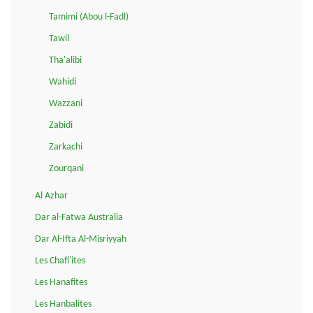
Tamimi (Abou l-Fadl)
Tawil
Tha'alibi
Wahidi
Wazzani
Zabidi
Zarkachi
Zourqani
Al Azhar
Dar al-Fatwa Australia
Dar Al-Ifta Al-Misriyyah
Les Chafi'ites
Les Hanafites
Les Hanbalites