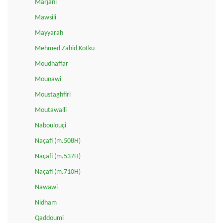
Marjani
Mawsili
Mayyarah
Mehmed Zahid Kotku
Moudhaffar
Mounawi
Moustaghfiri
Moutawalli
Naboulouçi
Naçafi (m.508H)
Naçafi (m.537H)
Naçafi (m.710H)
Nawawi
Nidham
Qaddoumi