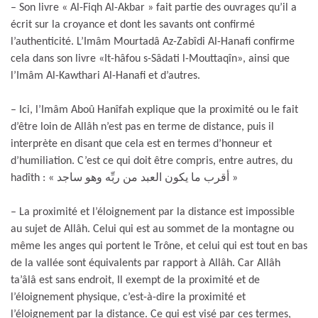
– Son livre « Al-Fiqh Al-Akbar » fait partie des ouvrages qu’il a
écrit sur la croyance et dont les savants ont confirmé
l’authenticité. L’Imâm Mourtadâ Az-Zabîdi Al-Hanafi confirme
cela dans son livre «It-hâfou s-Sâdati l-Mouttaqîn», ainsi que
l’Imâm Al-Kawthari Al-Hanafi et d’autres.
– Ici, l’Imâm Aboû Hanîfah explique que la proximité ou le fait
d’être loin de Allâh n’est pas en terme de distance, puis il
interprète en disant que cela est en termes d’honneur et
d’humiliation. C’est ce qui doit être compris, entre autres, du
hadîth : « أقرب ما يكون العبد من ربِّه وهو ساجد »
– La proximité et l’éloignement par la distance est impossible
au sujet de Allâh. Celui qui est au sommet de la montagne ou
même les anges qui portent le Trône, et celui qui est tout en bas
de la vallée sont équivalents par rapport à Allâh. Car Allâh
ta’âlâ est sans endroit, Il exempt de la proximité et de
l’éloignement physique, c’est-à-dire la proximité et
l’éloignement par la distance. Ce qui est visé par ces termes,