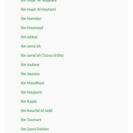
Ibn Hajar Al-'Asqalani
Ibn Hajar Al-Haytami
Ibn Hamdan
Ibn Houmayd
Ibn Jahbal
Ibn Jama'ah
Ibn Jama'ah ('Izzou d-Din)
Ibn Joubayr
Ibn Jouzayy
Ibn Mandhour
Ibn Noujaym
Ibn Rajab
Ibn Rouchd Al-Jadd
Ibn Toumart
Ibn Zayni Dahlan