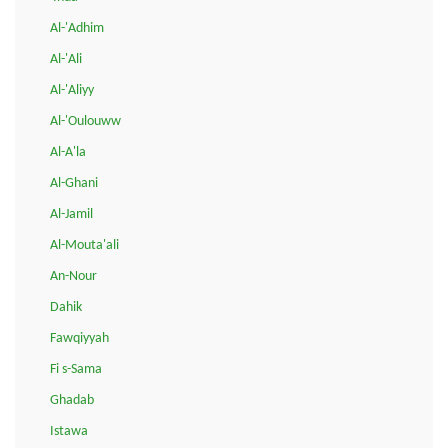
Al-'Adhim
Al-'Ali
Al-'Aliyy
Al-'Oulouww
Al-A'la
Al-Ghani
Al-Jamil
Al-Mouta'ali
An-Nour
Dahik
Fawqiyyah
Fi s-Sama
Ghadab
Istawa