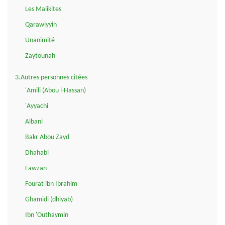
Les Malikites
Qarawiyyin
Unanimité
Zaytounah
3.Autres personnes citées
'Amili (Abou l-Hassan)
'Ayyachi
Albani
Bakr Abou Zayd
Dhahabi
Fawzan
Fourat ibn Ibrahim
Ghamidi (dhiyab)
Ibn 'Outhaymin