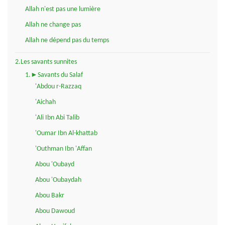
Allah n'est pas une lumière
Allah ne change pas
Allah ne dépend pas du temps
2.Les savants sunnites
1.►Savants du Salaf
'Abdou r-Razzaq
'Aichah
'Ali Ibn Abi Talib
'Oumar Ibn Al-khattab
'Outhman Ibn 'Affan
Abou 'Oubayd
Abou 'Oubaydah
Abou Bakr
Abou Dawoud