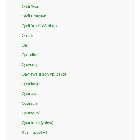
Qadi 'Iyad
Qadi Houçayn
Qadi ‘Abdil-Wahhab
Qarafi
Qari
Qastallani
Qawouqji
Qayrawani (Ibn Abi Zayd)
Qouchayri
Qounawi
Qourachi
Qourtoubi
Qourtoubi (yahya)
Razi (m.606H)