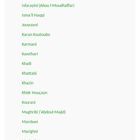
Isfarayini (Abou l-Moudhaffar)
Isma'il Haqqi
Jouwayni
Karan Koutoubo
Karmani
Kawthari
Khalil
Khattabi
Khazin
Khidr Houçayn
Kourani
Maghribi ('Abdoul-Majid)
Mardawi
Marighni