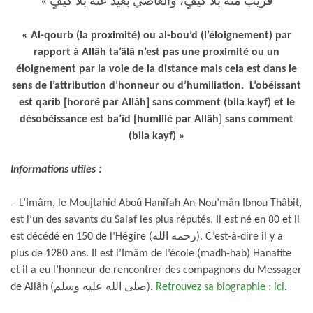
قريبٌ منهُ بلا كيفٍ، والعاصي بعيدٌ عنهُ بلا كيفٍ »
« Al-qourb (la proximité) ou al-bou’d (l’éloignement) par
rapport à Allâh ta’âlâ n’est pas une proximité ou un
éloignement par la voie de la distance mais cela est dans le
sens de l’attribution d’honneur ou d’humiliation. L’obéissant
est qarîb [hororé par Allâh] sans comment (bila kayf) et le
désobéissance est ba’îd [humilié par Allâh] sans comment
(bila kayf) »
Informations utiles :
– L’Imâm, le Moujtahid Aboû Hanîfah An-Nou’mân Ibnou Thâbit,
est l’un des savants du Salaf les plus réputés. Il est né en 80 et il
est décédé en 150 de l’Hégire (رحمه الله). C’est-à-dire il y a
plus de 1280 ans. Il est l’Imâm de l’école (madh-hab) Hanafite
et il a eu l’honneur de rencontrer des compagnons du Messager
de Allâh (صلى الله عليه وسلم).
Retrouvez sa biographie : ici
.