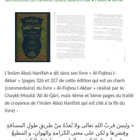
L’Imâm Aboû Hanîfah a dit dans son livre « Al-Fiqhou l-
Akbar » (pages 326 et 327 de cette édition qui est un charh
(commentaire) du livre « Al-Fiqhou l-Akbar » réalisé par le
Chaykh Moullâ ‘Ali Al-Qâri, mais 4ème et 5ème pages du traité
de croyance de l’Imâm Aboû Hanîfah qui est cité à la fin du
livre) :
« وليسَ قربُ اللهِ تعالى ولا بُعدُهُ منْ طريقِ طولِ المسافةِ
وقِصَرِها و لكن على معنى الكرامةِ والهوانِ، و المطيعُ