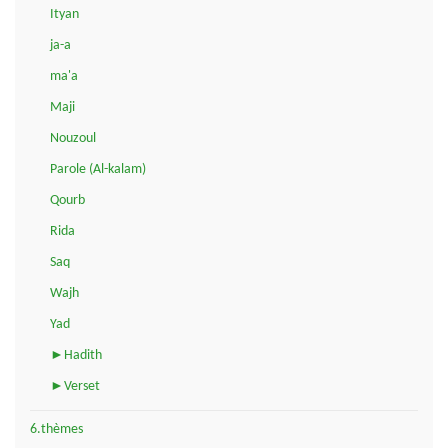
Ityan
ja-a
ma'a
Maji
Nouzoul
Parole (Al-kalam)
Qourb
Rida
Saq
Wajh
Yad
►Hadith
►Verset
6.thèmes