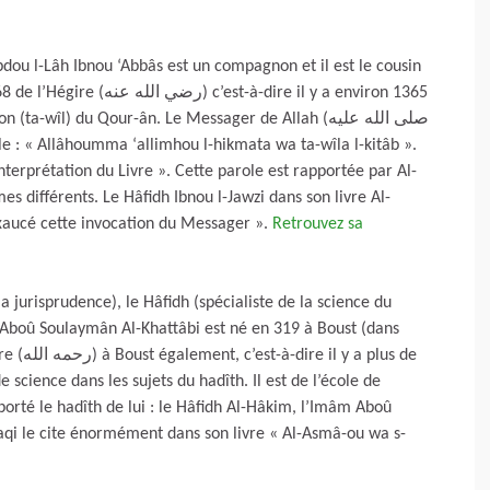
dou l-Lâh Ibnou ‘Abbâs est un compagnon et il est le cousin
a-wîl) du Qour-ân. Le Messager de Allah (صلى الله عليه
’interprétation du Livre ». Cette parole est rapportée par Al-
s différents. Le Hâfidh Ibnou l-Jawzi dans son livre Al-
 exaucé cette invocation du Messager ».
Retrouvez sa
 la jurisprudence), le Hâfidh (spécialiste de la science du
) Aboû Soulaymân Al-Khattâbi est né en 319 à Boust (dans
plus de
de science dans les sujets du hadîth. Il est de l’école de
porté le hadîth de lui : le Hâfidh Al-Hâkim, l’Imâm Aboû
aqi le cite énormément dans son livre « Al-Asmâ-ou wa s-