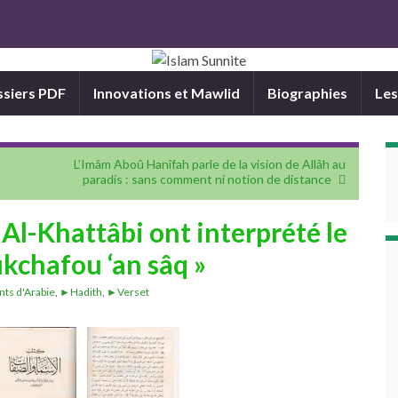
siers PDF
Innovations et Mawlid
Biographies
Les
L’Imâm Aboû Hanîfah parle de la vision de Allâh au
paradis : sans comment ni notion de distance
 Al-Khattâbi ont interprété le
kchafou ‘an sâq »
nts d'Arabie
,
►Hadith
,
►Verset