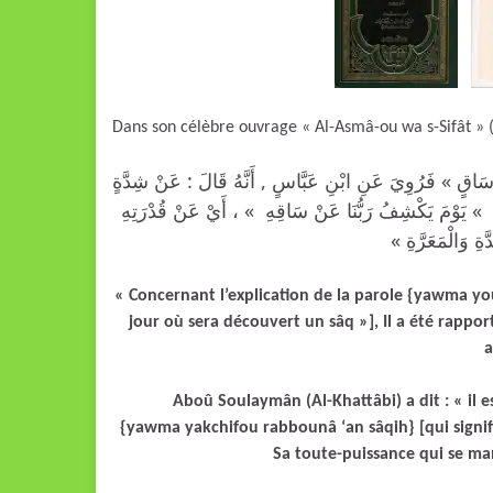
Dans son célèbre ouvrage « Al-Asmâ-ou wa s-Sifât » (
« اقٍ » فَرُوِيَ عَنِ ابْنِ عَبَّاسٍ , أَنَّهُ قَالَ : عَنْ شِدَّةٍ
 : » يَوْمَ يَكْشِفُ رَبُّنَا عَنْ سَاقِهِ » ، أَيْ عَنْ قُدْرَتِهِ
َّةِ وَالْمَعَرَّةِ
« Concernant l’explication de la parole {yawma youk
jour où sera découvert un sâq »], Il a été rapport
a
Aboû Soulaymân (Al-Khattâbi) a dit : « il es
{yawma yakchifou rabbounâ ‘an sâqih} [qui signifie
Sa toute-puissance qui se manif