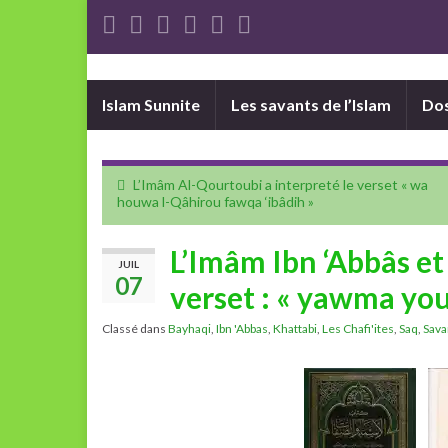
Islam Sunnite
Les savants de l’Islam
Dos
L’Imâm Al-Qourtoubi a interpreté le verset « wa
houwa l-Qâhirou fawqa ‘ibâdih »
L’Imâm Ibn ‘Abbâs et
JUIL
07
verset : « yawma you
Classé dans
Bayhaqi
,
Ibn 'Abbas
,
Khattabi
,
Les Chafi'ites
,
Saq
,
Sava