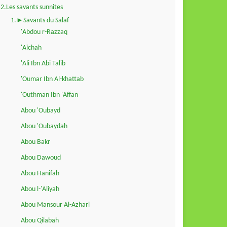
2.Les savants sunnites
1.►Savants du Salaf
'Abdou r-Razzaq
'Aichah
'Ali Ibn Abi Talib
'Oumar Ibn Al-khattab
'Outhman Ibn 'Affan
Abou 'Oubayd
Abou 'Oubaydah
Abou Bakr
Abou Dawoud
Abou Hanifah
Abou l-'Aliyah
Abou Mansour Al-Azhari
Abou Qilabah