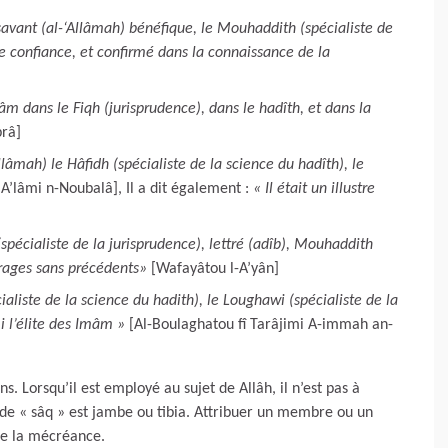
 savant (al-‘Allâmah) bénéfique, le Mouhaddith (spécialiste de
de confiance, et confirmé dans la connaissance de la
mâm dans le Fiqh (jurisprudence), dans le hadîth, et dans la
brâ]
Allâmah) le Hâfidh (spécialiste de la science du hadîth), le
 A’lâmi n-Noubalâ], Il a dit également :
« Il était un illustre
 (spécialiste de la jurisprudence), lettré (adîb), Mouhaddith
uvrages sans précédents»
[Wafayâtou l-A’yân]
aliste de la science du hadith), le Loughawi (spécialiste de la
mi l’élite des Imâm »
[Al-Boulaghatou fî Tarâjimi A-immah an-
s. Lorsqu’il est employé au sujet de Allâh, il n’est pas à
 de « sâq » est jambe ou tibia. Attribuer un membre ou un
de la mécréance.