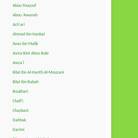
Abou Youçouf
Abou ‘Awanah
Ach'ari
Ahmad Ibn Hanbal
Anas Ibn Malik
Asma Bint Abou Bakr
Awza'i
Bilal Ibn Al-Harith Al-Mouzani
Bilal Ibn Rabah
Boukhari
Chafi'i
Chaybani
Dahhak
Darimi