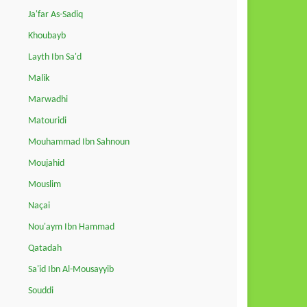
Ja'far As-Sadiq
Khoubayb
Layth Ibn Sa'd
Malik
Marwadhi
Matouridi
Mouhammad Ibn Sahnoun
Moujahid
Mouslim
Naçai
Nou'aym Ibn Hammad
Qatadah
Sa'id Ibn Al-Mousayyib
Souddi