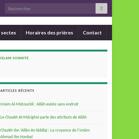
Search for:
 sectes
Horaires des prières
Contact
ISLAM SUNNITE
ARTICLES RÉCENTS
Imâm Al-Mâtourîdi : Allâh existe sans endroit
Le Chaykh Al-Mârighni parle des attributs de Allâh
Chaykh Ibn ‘Allân As-Siddîqi : La croyance de l’Imâm
Ahmad Ibn Hanbal