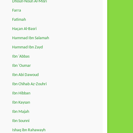
Dhoun-Noun Al-Misri
Farra
Fatimah
Haçan Al-Basri
Hammad Ibn Salamah
Hammad Ibn Zayd
Ibn 'Abbas
Ibn 'Oumar
Ibn Abi Dawoud
Ibn Chihab Az-Zouhri
Ibn Hibban
Ibn Kaysan
Ibn Majah
Ibn Sounni
Ishaq ibn Rahawayh