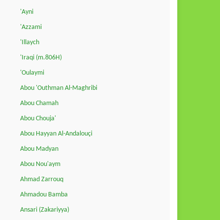
'Ayni
'Azzami
'Illaych
'Iraqi (m.806H)
'Oulaymi
Abou 'Outhman Al-Maghribi
Abou Chamah
Abou Chouja'
Abou Hayyan Al-Andalouçi
Abou Madyan
Abou Nou'aym
Ahmad Zarrouq
Ahmadou Bamba
Ansari (Zakariyya)