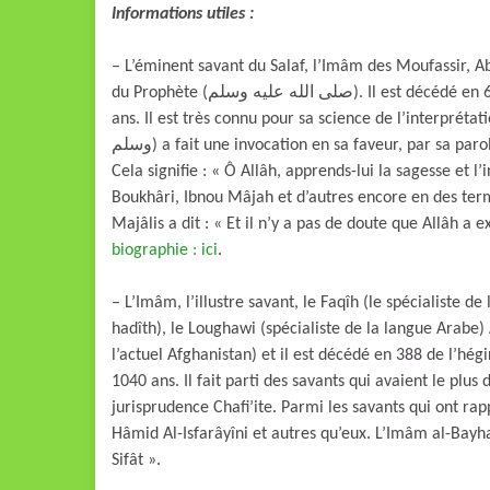
Informations utiles :
– L’éminent savant du Salaf, l’Imâm des Moufassir, Ab
du Prophète (صلى الله عليه وسلم). Il est décédé en 68 de l’Hégire (رضي الله عنه) c’est-à-dire il y a environ 1365
ans. Il est très connu pour sa science de l’interprétation (t
وسلم) a fait une invocation en sa faveur, par sa parole : « Allâhoumma ‘allimhou l-hikmata wa ta-wîla l-kitâb ».
Cela signifie : « Ô Allâh, apprends-lui la sagesse et l
Boukhâri, Ibnou Mâjah et d’autres encore en des terme
Majâlis a dit : « Et il n’y a pas de doute que Allâh a
biographie : ici
.
– L’Imâm, l’illustre savant, le Faqîh (le spécialiste de
hadîth), le Loughawi (spécialiste de la langue Arabe
l’actuel Afghanistan) et il est décédé en 388 de l’hégire (رحمه الله) à Boust également, c’est-à-dire il y a 
1040 ans. Il fait parti des savants qui avaient le plus 
jurisprudence Chafi’ite. Parmi les savants qui ont rap
Hâmid Al-Isfarâyîni et autres qu’eux. L’Imâm al-Bayh
Sifât ».