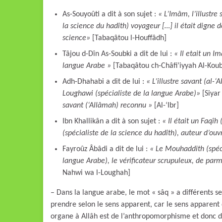
As-Souyoûti a dit à son sujet :
« L’Imâm, l’illustre
la science du hadîth) voyageur […] il était digne 
science
»
[Tabaqâtou l-Houffâdh]
Tâjou d-Dîn As-Soubki a dit de lui :
« Il etait un I
langue Arabe »
[Tabaqâtou ch-Châfi’iyyah Al-Kou
Adh-Dhahabi a dit de lui :
« L’illustre savant (al-‘
Loughawi (spécialiste de la langue Arabe)
»
[Siyar
savant (‘Allâmah) reconnu
»
[Al-‘Ibr]
Ibn Khallikân a dit à son sujet :
« Il était un Faqîh
(spécialiste de la science du hadîth), auteur d’o
Fayroûz Âbâdi a dit de lui :
« Le Mouhaddith (spéci
langue Arabe), le vérificateur scrupuleux, de par
Nahwi wa l-Loughah]
– Dans la langue arabe, le mot « sâq » a différents sen
prendre selon le sens apparent, car le sens apparent
organe à Allâh est de l’anthropomorphisme et donc 