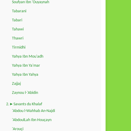
Soufyan Ibn 'Ouyaynah
Tabarani
Tabari
Tahawi
Thawri
Tirmidhi
Yahya Ibn Mou'adh
Yahya Ibn Ya'mar
Yahya Ibn Yahya
Zajjaj
Zaynou l-'Abidin
2.►Savants du Khalaf
'Abdou l-Wahhab An-Najdi
'AbdoulLah Ibn Houçayn
'Arouçi