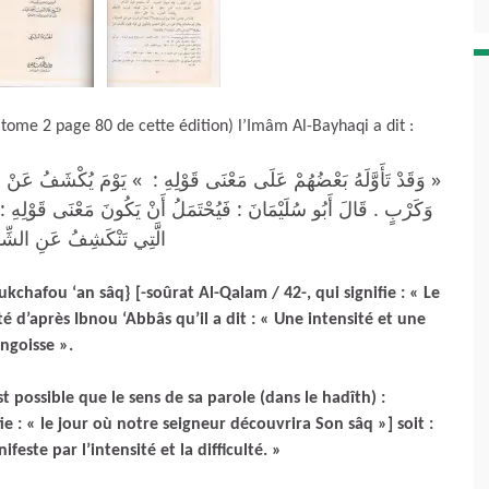
tome 2 page 80 de cette édition) l’Imâm Al-Bayhaqi a dit :
وَقَدْ تَأَوَّلَهُ بَعْضُهُمْ عَلَى مَعْنَى قَوْلِهِ : » يَوْمَ يُكْشَفُ عَنْ سَ
وَكَرْبٍ . قَالَ أَبُو سُلَيْمَانَ : فَيُحْتَمَلُ أَنْ يَكُونَ مَعْنَى قَوْلِهِ
الَّتِي تَنْكَشِفُ عَنِ الشِّد »
chafou ‘an sâq} [-soûrat Al-Qalam / 42-, qui signifie : « Le
é d’après Ibnou ‘Abbâs qu’il a dit : « Une intensité et une
ngoisse ».
t possible que le sens de sa parole (dans le hadîth) :
 : « le jour où notre seigneur découvrira Son sâq »] soit :
este par l’intensité et la difficulté. »