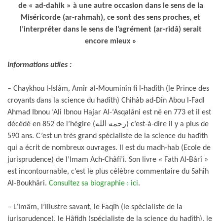
de « ad-dahik » à une autre occasion dans le sens de la
Miséricorde (ar-rahmah), ce sont des sens proches, et
l’interpréter dans le sens de l’agrément (ar-ridâ) serait
encore mieux »
Informations utiles :
– Chaykhou l-Islâm, Amîr al-Mouminîn fi l-hadîth (le Prince des
croyants dans la science du hadîth) Chihâb ad-Dîn Abou l-Fadl
Ahmad Ibnou ‘Ali Ibnou Hajar Al-‘Asqalâni est né en 773 et il est
décédé en 852 de l’hégire (رحمه الله) c’est-à-dire il y a plus de
590 ans. C’est un très grand spécialiste de la science du hadîth
qui a écrit de nombreux ouvrages. Il est du madh-hab (Ecole de
jurisprudence) de l’Imam Ach-Châfi’i. Son livre « Fath Al-Bârî »
est incontournable, c’est le plus célèbre commentaire du Sahîh
Al-Boukhâri.
Consultez sa biographie : ici
.
– L’Imâm, l’illustre savant, le Faqîh (le spécialiste de la
jurisprudence), le Hâfidh (spécialiste de la science du hadîth), le