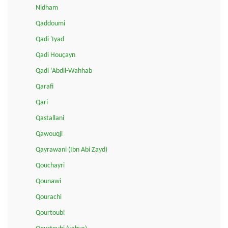
Nidham
Qaddoumi
Qadi 'Iyad
Qadi Houçayn
Qadi ‘Abdil-Wahhab
Qarafi
Qari
Qastallani
Qawouqji
Qayrawani (Ibn Abi Zayd)
Qouchayri
Qounawi
Qourachi
Qourtoubi