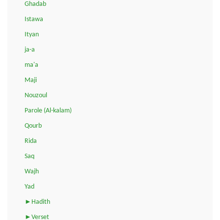
Ghadab
Istawa
Ityan
ja-a
ma'a
Maji
Nouzoul
Parole (Al-kalam)
Qourb
Rida
Saq
Wajh
Yad
►Hadith
►Verset