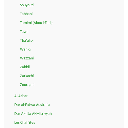
Souyouti
Tabbani
Tamimi (Abou l-Fadl)
Tawil
Tha'alibi
Wahidi
Wazzani
Zabidi
Zarkachi
Zourqani
Al Azhar
Dar al-Fatwa Australia
Dar Al-Ifta Al-Misriyyah
Les Chafi'ites