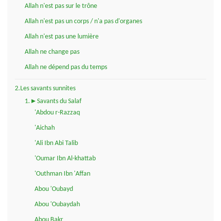
Allah n'est pas sur le trône
Allah n'est pas un corps / n'a pas d'organes
Allah n'est pas une lumière
Allah ne change pas
Allah ne dépend pas du temps
2.Les savants sunnites
1.►Savants du Salaf
'Abdou r-Razzaq
'Aichah
'Ali Ibn Abi Talib
'Oumar Ibn Al-khattab
'Outhman Ibn 'Affan
Abou 'Oubayd
Abou 'Oubaydah
Abou Bakr