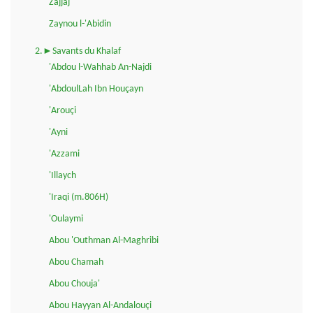
Zajjaj
Zaynou l-'Abidin
2.►Savants du Khalaf
'Abdou l-Wahhab An-Najdi
'AbdoulLah Ibn Houçayn
'Arouçi
'Ayni
'Azzami
'Illaych
'Iraqi (m.806H)
'Oulaymi
Abou 'Outhman Al-Maghribi
Abou Chamah
Abou Chouja'
Abou Hayyan Al-Andalouçi