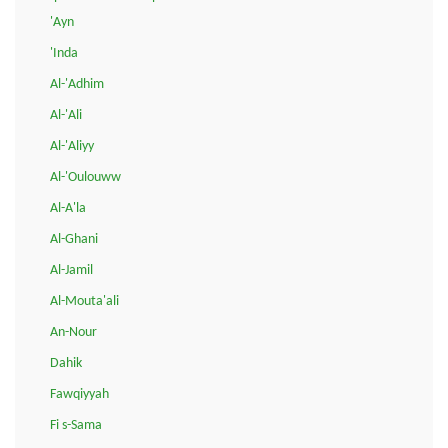
'Ayn
'Inda
Al-'Adhim
Al-'Ali
Al-'Aliyy
Al-'Oulouww
Al-A'la
Al-Ghani
Al-Jamil
Al-Mouta'ali
An-Nour
Dahik
Fawqiyyah
Fi s-Sama