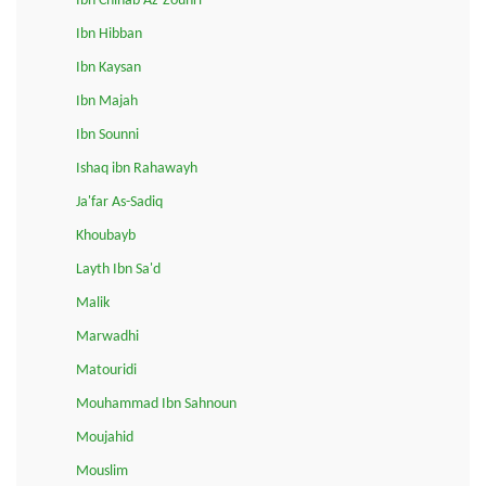
Ibn Chihab Az-Zouhri
Ibn Hibban
Ibn Kaysan
Ibn Majah
Ibn Sounni
Ishaq ibn Rahawayh
Ja'far As-Sadiq
Khoubayb
Layth Ibn Sa'd
Malik
Marwadhi
Matouridi
Mouhammad Ibn Sahnoun
Moujahid
Mouslim