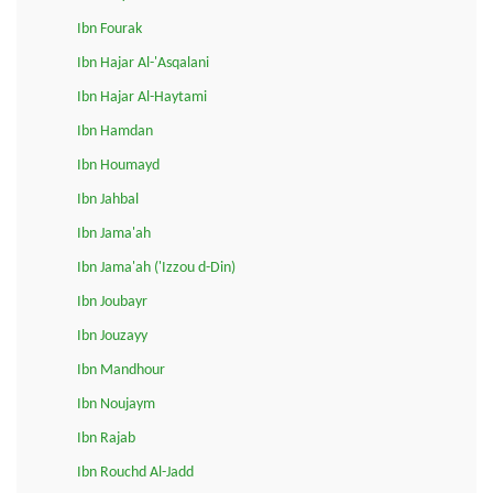
Ibn Fourak
Ibn Hajar Al-'Asqalani
Ibn Hajar Al-Haytami
Ibn Hamdan
Ibn Houmayd
Ibn Jahbal
Ibn Jama'ah
Ibn Jama'ah ('Izzou d-Din)
Ibn Joubayr
Ibn Jouzayy
Ibn Mandhour
Ibn Noujaym
Ibn Rajab
Ibn Rouchd Al-Jadd