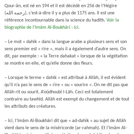
Qour-ân, est né en 194 et il est décédé en 256 de l’Hégire
(رحمه الله), c’est-à-dire il y a plus de 1175 ans. Il est une
référence incontournable dans la science du hadîth.
Voir la
biographie de l’Imâm Al-Boukhâri : ici
.
– Le mot « dahik » dans la langue arabe a plusieurs sens et son
sens premier est « rire », mais il a également d’autre sens. On
dit, par exemple : « la Terre dahakat » lorsque de la végétation
se montre en elle, et qu’elle donne des fleurs.
– Lorsque le terme « dahik » est attribué à Allâh, il est évident
qu’il n’a pas le sens de « rire » ou « sourire ». On ne dit pas que
Allâh rit ou sourit, A’oûdhoubi l-Lâh. Ceci est totalement
contraire au tawhîd. Allâh est exempt du changement et de tout
les attributs des créatures.
– Ici, l’Imâm Al-Boukhâri dit que « ad-dahik » au sujet de Allâh
vient dans le sens de la miséricorde (ar-rahmah). Et l’Imâm Al-