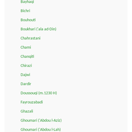
Bayhaqi
Bichri
Bouhouti
Boukhari ('ala ad-Din)
Chahrastani
Chami
Chanqiti
Chirazi
Dajwi
Dardir
Doussouqi (m.1230 H)
Fayrouzabadi
Ghazali
Ghoumari ('Abdou l-Aziz)
Ghoumari ('Abdou l-Lah)