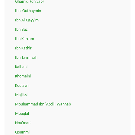
Ghamidi (dhiyab)
Ibn 'Outhaymin
Ibn Al-Qayyim
Ibn Baz
Ibn Karram
Ibn Kathir
Ibn Taymiyah
Kalbani
Khomeini
Koulayni
Majlissi
Mouhammad Ibn 'Abdi l-Wahhab
Mouqbil
Nou'mani
Qoummi