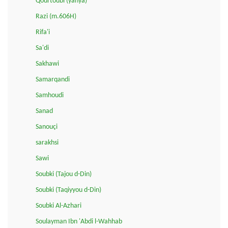
Qourtoubi (yahya)
Razi (m.606H)
Rifa'i
Sa'di
Sakhawi
Samarqandi
Samhoudi
Sanad
Sanouçi
sarakhsi
Sawi
Soubki (Tajou d-Din)
Soubki (Taqiyyou d-Din)
Soubki Al-Azhari
Soulayman Ibn 'Abdi l-Wahhab