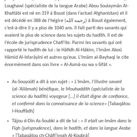
Loughawi (spécialiste de la langue Arabe) Abou Soulaymân Al-
Khattâbi est né en 319 à Boust (dans l’actuel Afghanistan) et il
est décédé en 388 de l’hégire (رحمه الله) à Boust également,
c’est-à-dire il y a plus de 1040 ans. Il fait parti des savants qui
avaient le plus de science dans les sujets du hadîth. Il est de
l’école de jurisprudence Chafi’ite. Parmi les savants qui ont
rapporté le hadîth de lui : le Hâfidh Al-Hâkim, l’Imâm Aboû
Hâmid Al-Isfarâyîni et autres qu’eux. L’Imâm al-Bayhaqi le cite
énormément dans son livre « Al-Asmâ-ou wa s-Sifât ».
As-Souyoûti a dit à son sujet :
« L’Imâm, l’illustre savant
(al-‘Allâmah) bénéfique, le Mouhaddith (spécialiste de la
science du hadîth) voyageur […] il était digne de confiance,
et confirmé dans la connaissance de la science
»
[Tabaqâtou
l-Houffâdh]
Tâjou d-Dîn As-Soubki a dit de lui :
« Il etait un Imâm dans le
Fiqh (jurisprudence), dans le hadîth, et dans la langue Arabe
»
[Tabaqâtou ch-Châfi’iyyah Al-Koubrâ]