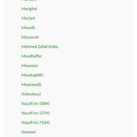
Marighni
Marjani
Mawsili
Mayyarah
Mehmed Zahid Kotku
Moudhaffar
Mounawi
Moustaghfiri
Moutawalli
Naboulouçi
Naçafi (m.508H)
Naçafi (m.537H)
Naçafi (m.710H)
Nawawi