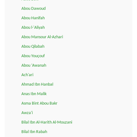
Abou Dawoud
Abou Hanifah
Abou l-'Aliyah
Abou Mansour Al-Azhari
Abou Qilabah
Abou Youçouf
Abou ‘Awanah
Ach'ari
Ahmad Ibn Hanbal
Anas Ibn Malik
Asma Bint Abou Bakr
Awza'i
Bilal Ibn Al-Harith Al-Mouzani
Bilal Ibn Rabah