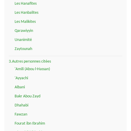
Les Hanafites
Les Hanbalites
Les Malikites
Qarawiyyin
Unanimité
Zaytounah
3.Autres personnes citées
'Amili (Abou l-Hassan)
'Ayyachi
Albani
Bakr Abou Zayd
Dhahabi
Fawzan
Fourat ibn Ibrahim