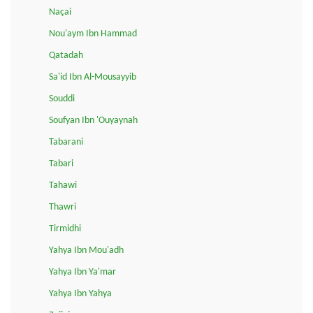
Naçai
Nou'aym Ibn Hammad
Qatadah
Sa'id Ibn Al-Mousayyib
Souddi
Soufyan Ibn 'Ouyaynah
Tabarani
Tabari
Tahawi
Thawri
Tirmidhi
Yahya Ibn Mou'adh
Yahya Ibn Ya'mar
Yahya Ibn Yahya