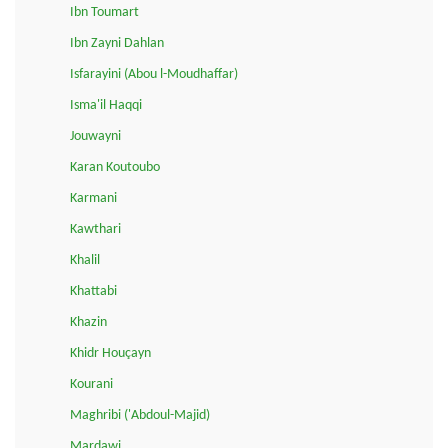
Ibn Toumart
Ibn Zayni Dahlan
Isfarayini (Abou l-Moudhaffar)
Isma'il Haqqi
Jouwayni
Karan Koutoubo
Karmani
Kawthari
Khalil
Khattabi
Khazin
Khidr Houçayn
Kourani
Maghribi ('Abdoul-Majid)
Mardawi