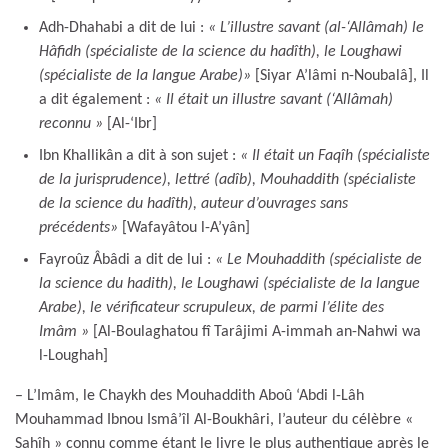
Adh-Dhahabi a dit de lui :
« L’illustre savant (al-‘Allâmah) le
Hâfidh (spécialiste de la science du hadîth), le Loughawi
(spécialiste de la langue Arabe)
»
[Siyar A’lâmi n-Noubalâ], Il
a dit également :
« Il était un illustre savant (‘Allâmah)
reconnu
»
[Al-‘Ibr]
Ibn Khallikân a dit à son sujet :
« Il était un Faqîh (spécialiste
de la jurisprudence), lettré (adîb), Mouhaddith (spécialiste
de la science du hadîth), auteur d’ouvrages sans
précédents»
[Wafayâtou l-A’yân]
Fayroûz Âbâdi a dit de lui :
« Le Mouhaddith (spécialiste de
la science du hadith), le Loughawi (spécialiste de la langue
Arabe), le vérificateur scrupuleux, de parmi l’élite des
Imâm »
[Al-Boulaghatou fî Tarâjimi A-immah an-Nahwi wa
l-Loughah]
– L’Imâm, le Chaykh des Mouhaddith Aboû ‘Abdi l-Lâh
Mouhammad Ibnou Ismâ’îl Al-Boukhâri, l’auteur du célèbre «
Sahîh » connu comme étant le livre le plus authentique après le