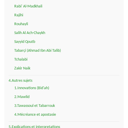
Rabi' Al-Madkhali
Rajihi
Rouhayli
Salih Al Ach-Chaykh
Sayyid Qoutb
Tabarçi (Ahmad Ibn Abi Talib)
Tchalabi
Zakir Naik
4.Autres sujets
1.Innovations (Bid'ah)
2.Mawlid
3.Tawassoul et Tabarrouk
4.Mécréance et apostasie
5.Explications et interpretations