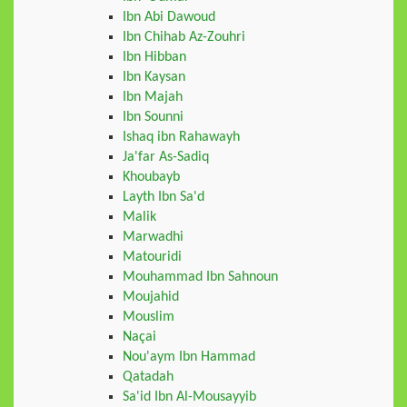
Ibn Abi Dawoud
Ibn Chihab Az-Zouhri
Ibn Hibban
Ibn Kaysan
Ibn Majah
Ibn Sounni
Ishaq ibn Rahawayh
Ja'far As-Sadiq
Khoubayb
Layth Ibn Sa'd
Malik
Marwadhi
Matouridi
Mouhammad Ibn Sahnoun
Moujahid
Mouslim
Naçai
Nou'aym Ibn Hammad
Qatadah
Sa'id Ibn Al-Mousayyib