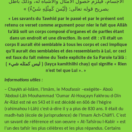
الأجسام، فيلزم حصول الأمثال والأشباه له، وذلك باطل
بصريح قوله تعالى: {لَيْسَ كَمِثْلِهِ شَيْءٌ} »
« Les savants du Tawhîd par le passé et par le présent ont
retenu ce verset comme argument pour nier le fait que Allâh
ta’âlâ soit un corps composé d’organes et de parties étant
dans un endroit et une direction. Ils ont dit : s’Il était un
corps Il aurait été semblable à tous les corps et ceci implique
qu’Il aurait des semblables et des ressemblants à Lui, or ceci
est faux du fait même du Texte explicite de Sa Parole ta’âlâ :
{ ليس كمثله شيء } (layça kamithlihi chay) qui signifie « Rien
n’est tel que Lui ». »
Informations utiles :
– Chaykh al-Islâm, l’Imâm, le Moufassir –exégète– Aboû
‘Abdoul-Lâh Mouhammad ‘Oumar Al-Houçayn Fakhrou d-Dîn
Ar-Râzi est né en 543 et il est décédé en 606 de l’hégire
(rahimahou l-Lâh) c’est-à-dire il y a plus de 830 ans. Il était du
madh-hab (école de jurisprudence) de l’Imam Ach-Châfi’i. C’est
un savant de référence et son oeuvre « At-Tafsîrou l-Kabîr » est
l’un des tafsîr les plus célèbres et les plus répandus. Certains