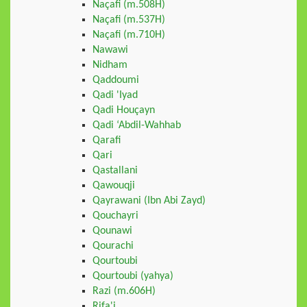
Naçafi (m.508H)
Naçafi (m.537H)
Naçafi (m.710H)
Nawawi
Nidham
Qaddoumi
Qadi 'Iyad
Qadi Houçayn
Qadi ‘Abdil-Wahhab
Qarafi
Qari
Qastallani
Qawouqji
Qayrawani (Ibn Abi Zayd)
Qouchayri
Qounawi
Qourachi
Qourtoubi
Qourtoubi (yahya)
Razi (m.606H)
Rifa'i