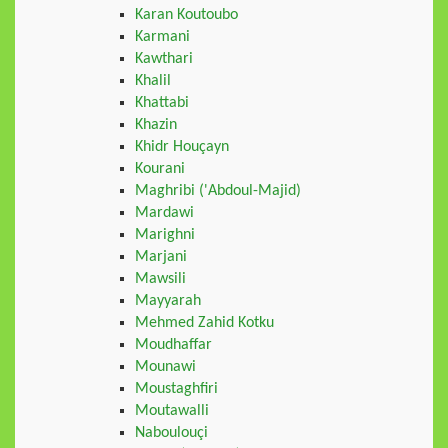
Karan Koutoubo
Karmani
Kawthari
Khalil
Khattabi
Khazin
Khidr Houçayn
Kourani
Maghribi ('Abdoul-Majid)
Mardawi
Marighni
Marjani
Mawsili
Mayyarah
Mehmed Zahid Kotku
Moudhaffar
Mounawi
Moustaghfiri
Moutawalli
Naboulouçi