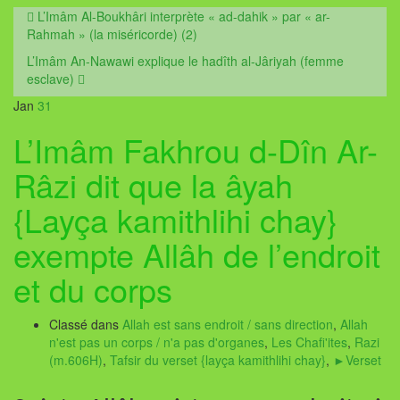
L’Imâm Al-Boukhâri interprète « ad-dahik » par « ar-
Rahmah » (la miséricorde) (2)
L’Imâm An-Nawawi explique le hadîth al-Jâriyah (femme
esclave)
Jan
31
L’Imâm Fakhrou d-Dîn Ar-
Râzi dit que la âyah
{Layça kamithlihi chay}
exempte Allâh de l’endroit
et du corps
Classé dans
Allah est sans endroit / sans direction
,
Allah
n'est pas un corps / n'a pas d'organes
,
Les Chafi'ites
,
Razi
(m.606H)
,
Tafsir du verset {layça kamithlihi chay}
,
►Verset