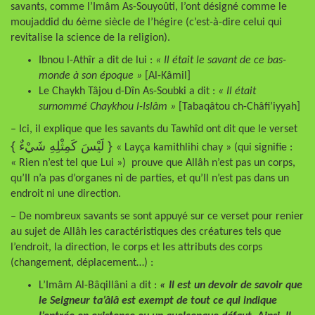
savants, comme l’Imâm As-Souyoûti, l’ont désigné comme le
moujaddid du 6ème siècle de l’hégire (c’est-à-dire celui qui
revitalise la science de la religion).
Ibnou l-Athîr a dit de lui :
« Il était le savant de ce bas-
monde à son époque
»
[Al-Kâmil]
Le Chaykh Tâjou d-Dîn As-Soubki a dit :
« Il était
surnommé Chaykhou l-Islâm »
[Tabaqâtou ch-Châfi’iyyah]
– Ici, il explique que les savants du Tawhîd ont dit que le verset
{ لَيْسَ كَمِثْلِهِ شَيْءٌ }
« Layça kamithlihi chay » (qui signifie :
« Rien n’est tel que Lui ») prouve que Allâh n’est pas un corps,
qu’Il n’a pas d’organes ni de parties, et qu’Il n’est pas dans un
endroit ni une direction.
– De nombreux savants se sont appuyé sur ce verset pour renier
au sujet de Allâh les caractéristiques des créatures tels que
l’endroit, la direction, le corps et les attributs des corps
(changement, déplacement…) :
L’Imâm Al-Bâqillâni a dit :
« Il est un devoir de savoir que
le Seigneur ta’âlâ est exempt de tout ce qui indique