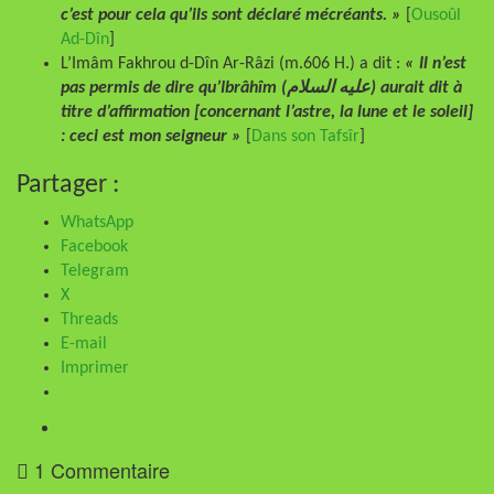
c’est pour cela qu’ils sont déclaré mécréants. »
[
Ousoûl
Ad-Dîn
]
L’Imâm Fakhrou d-Dîn Ar-Râzi (m.606 H.) a dit :
« Il n’est
pas permis de dire qu’Ibrâhîm (عليه السلام) aurait dit à
titre d’affirmation [concernant l’astre, la lune et le soleil]
: ceci est mon seigneur »
[
Dans son Tafsîr
]
Partager :
WhatsApp
Facebook
Telegram
X
Threads
E-mail
Imprimer
1 Commentaire