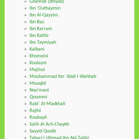
Ghamidi (dhiyab)
Ibn 'Outhaymin
Ibn Al-Qayyim
Ibn Baz
Ibn Karram
Ibn Kathir
Ibn Taymiyah
Kalbani
Khomeini
Koulayni
Majlissi
Mouhammad Ibn 'Abdi l-Wahhab
Mouqbil
Nou'mani
Qoummi
Rabi' Al-Madkhali
Rajihi
Rouhayli
Salih Al Ach-Chaykh
Sayyid Qoutb
Tabarçi (Ahmad Ibn Abi Talib)