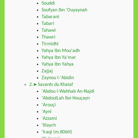
Souddi
Soufyan Ibn 'Ouyaynah
Tabarani
Tabari
Tahawi
Thawri
Tirmidhi
Yahya Ibn Mou'adh
Yahya Ibn Ya'mar
Yahya Ibn Yahya
Zajjaj
Zaynou l-'Abidin
2.►Savants du Khalaf
'Abdou l-Wahhab An-Najdi
'AbdoulLah Ibn Houçayn
'Arouçi
'Ayni
'Azzami
'Illaych
'Iraqi (m.806H)