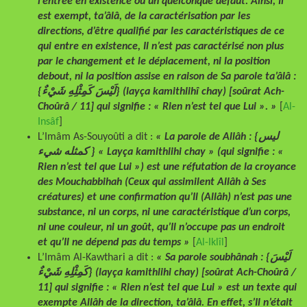
l’entrée en existence ou un quelconque défaut. Ainsi, Il
est exempt, ta’âlâ, de la caractérisation par les
directions, d’être qualifié par les caractéristiques de ce
qui entre en existence, Il n’est pas caractérisé non plus
par le changement et le déplacement, ni la position
debout, ni la position assise en raison de Sa parole ta’âlâ :
{لَيْسَ كَمِثْلِهِ شَيْءٌ} (layça kamithlihî chay) [soûrat Ach-
Choûrâ / 11] qui signifie : « Rien n’est tel que Lui ». »
[
Al-
Insâf
]
L’Imâm As-Souyoûti a dit :
« La parole de Allâh : {ليس
كمثله شيء } « Layça kamithlihi chay » (qui signifie : «
Rien n’est tel que Lui ») est une réfutation de la croyance
des Mouchabbihah (Ceux qui assimilent Allâh à Ses
créatures) et une confirmation qu’Il (Allâh) n’est pas une
substance, ni un corps, ni une caractéristique d’un corps,
ni une couleur, ni un goût, qu’Il n’occupe pas un endroit
et qu’Il ne dépend pas du temps »
[
Al-Iklîl
]
L’Imâm Al-Kawthari a dit :
« Sa parole soubhânah : {لَيْسَ
كَمِثْلِهِ شَيْءٌ} (layça kamithlihi chay) [soûrat Ach-Choûrâ /
11] qui signifie : « Rien n’est tel que Lui » est un texte qui
exempte Allâh de la direction, ta’âlâ. En effet, s’Il n’était