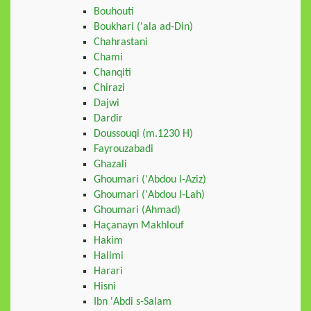
Bouhouti
Boukhari ('ala ad-Din)
Chahrastani
Chami
Chanqiti
Chirazi
Dajwi
Dardir
Doussouqi (m.1230 H)
Fayrouzabadi
Ghazali
Ghoumari ('Abdou l-Aziz)
Ghoumari ('Abdou l-Lah)
Ghoumari (Ahmad)
Haçanayn Makhlouf
Hakim
Halimi
Harari
Hisni
Ibn 'Abdi s-Salam