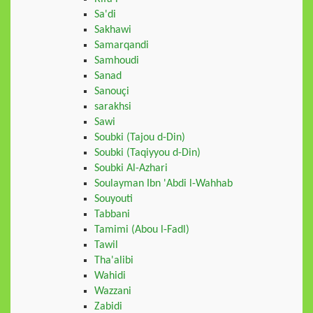
Sa'di
Sakhawi
Samarqandi
Samhoudi
Sanad
Sanouçi
sarakhsi
Sawi
Soubki (Tajou d-Din)
Soubki (Taqiyyou d-Din)
Soubki Al-Azhari
Soulayman Ibn 'Abdi l-Wahhab
Souyouti
Tabbani
Tamimi (Abou l-Fadl)
Tawil
Tha'alibi
Wahidi
Wazzani
Zabidi