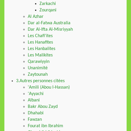
Zarkachi
Zourqani
Al Azhar
Dar al-Fatwa Australia
Dar Al-Ifta Al-Misriyyah
Les Chafi'ites
Les Hanafites
Les Hanbalites
Les Malikites
Qarawiyyin
Unanimité
Zaytounah
3.Autres personnes citées
'Amili (Abou l-Hassan)
'Ayyachi
Albani
Bakr Abou Zayd
Dhahabi
Fawzan
Fourat ibn Ibrahim