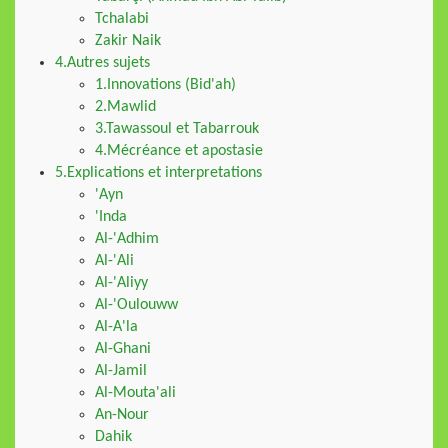
Tchalabi
Zakir Naik
4.Autres sujets
1.Innovations (Bid'ah)
2.Mawlid
3.Tawassoul et Tabarrouk
4.Mécréance et apostasie
5.Explications et interpretations
'Ayn
'Inda
Al-'Adhim
Al-'Ali
Al-'Aliyy
Al-'Oulouww
Al-A'la
Al-Ghani
Al-Jamil
Al-Mouta'ali
An-Nour
Dahik