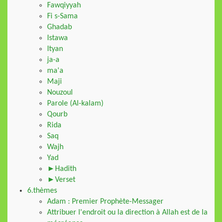
Fawqiyyah
Fi s-Sama
Ghadab
Istawa
Ityan
ja-a
ma'a
Maji
Nouzoul
Parole (Al-kalam)
Qourb
Rida
Saq
Wajh
Yad
►Hadith
►Verset
6.thèmes
Adam : Premier Prophète-Messager
Attribuer l'endroit ou la direction à Allah est de la