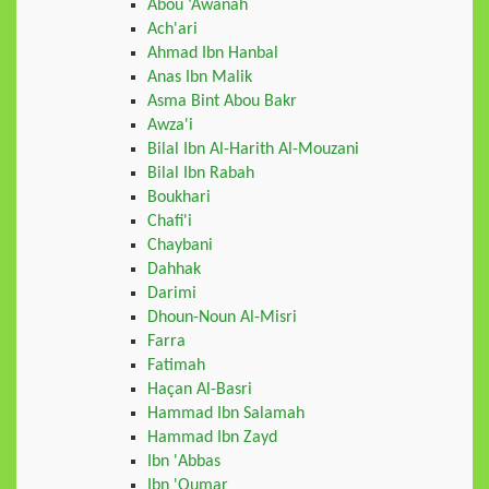
Abou ‘Awanah
Ach'ari
Ahmad Ibn Hanbal
Anas Ibn Malik
Asma Bint Abou Bakr
Awza'i
Bilal Ibn Al-Harith Al-Mouzani
Bilal Ibn Rabah
Boukhari
Chafi'i
Chaybani
Dahhak
Darimi
Dhoun-Noun Al-Misri
Farra
Fatimah
Haçan Al-Basri
Hammad Ibn Salamah
Hammad Ibn Zayd
Ibn 'Abbas
Ibn 'Oumar