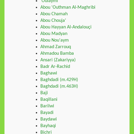
'Oulaymi
Abou 'Outhman Al-Maghribi
Abou Chamah
Abou Chouja'
Abou Hayyan Al-Andalouçi
Abou Madyan
Abou Nou'aym
Ahmad Zarrouq
Ahmadou Bamba
Ansari (Zakariyya)
Badr Ar-Rachid
Baghawi
Baghdadi (m.429H)
Baghdadi (m.463H)
Baji
Baqillani
Barilwi
Bayadi
Baydawi
Bayhaqi
Bichri