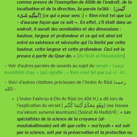
comme preuve de l’exemption de Allâh de l’endroit, de la
localisation et de la direction, Sa parole ta’âlâ : {لَيْسَ
كَمِثْلِهِ شَىْء} [ce qui a pour sens :] « Rien n’est tel que Lui
– d’aucune façon que ce soit-». En effet, s’Il était dans un
endroit, Il aurait des semblables et des dimensions :
hauteur, largeur et profondeur et ce qui est ainsi est
entré en existence et nécessite qui l’a limité par cette
hauteur, cette largeur et cette profondeur. Ceci est la
preuve à partir du Qour-ân. »
[
As-Sirât al-Moustaqîm
]
– Voir d’autres paroles de savants au sujet du
verset « Layça
kamithlihi chay » (qui signifie : « Rien n’est tel que Lui ») : ici
.
– Voici d’autres citations précieuses de l’Imâm Ar-Râzi (رحمه
الله) :
L’Imâm Fakhrou d-Dîn Ar-Râzi (m.606 H.) a dit lors de
l’explication du verset { وَهُوَ مَعَكُمْ أَيْنَمَا كُنْتُم} (wa houwa
ma’akoum aynamâ kountoum) [Soûrat Al-Hadîd/4] :
« Les
spécialistes de la science de la croyance (al-
moutakallimoûn) ont dit que cette « ma’iyyah » est soit
par la science, soit par la préservation et la protection ou