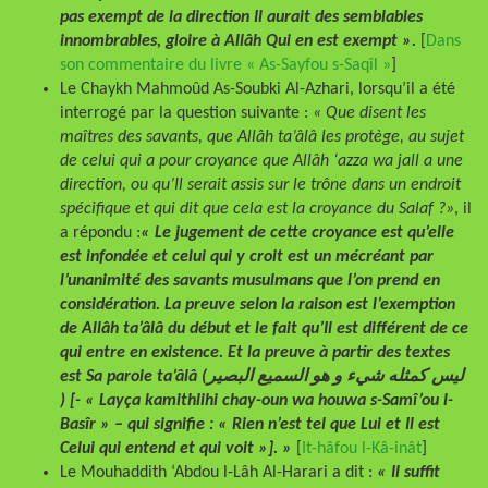
pas exempt de la direction Il aurait des semblables
innombrables, gloire à Allâh Qui en est exempt ».
[
Dans
son commentaire du livre « As-Sayfou s-Saqîl »
]
Le Chaykh Mahmoûd As-Soubki Al-Azhari, lorsqu’il a été
interrogé par la question suivante :
« Que disent les
maîtres des savants, que Allâh ta’âlâ les protège, au sujet
de celui qui a pour croyance que Allâh ‘azza wa jall a une
direction, ou qu’Il serait assis sur le trône dans un endroit
spécifique et qui dit que cela est la croyance du Salaf ?»
, il
a répondu :
« Le jugement de cette croyance est qu’elle
est infondée et celui qui y croit est un mécréant par
l’unanimité des savants musulmans que l’on prend en
considération. La preuve selon la raison est l’exemption
de Allâh ta’âlâ du début et le fait qu’Il est différent de ce
qui entre en existence. Et la preuve à partir des textes
est Sa parole ta’âlâ (ليس كمثله شيء و هو السميع البصير
) [- « Layça kamithlihi chay-oun wa houwa s-Samî’ou l-
Basîr » – qui signifie : « Rien n’est tel que Lui et Il est
Celui qui entend et qui voit »]. »
[
It-hâfou l-Kâ-inât
]
Le Mouhaddith ‘Abdou l-Lâh Al-Harari a dit :
«
Il suffit