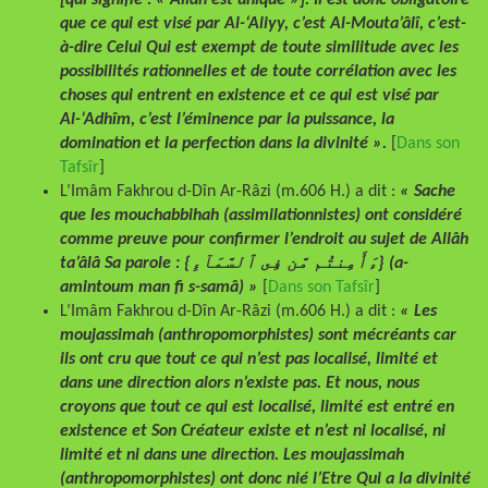
[qui signifie : « Allâh est unique »].
Il est donc obligatoire
que ce qui est visé par Al-‘Aliyy, c’est Al-Mouta’âlî, c’est-
à-dire Celui Qui est exempt de toute similitude avec les
possibilités rationnelles et de toute corrélation avec les
choses qui entrent en existence et ce qui est visé par
Al-‘Adhîm, c’est l’éminence par la puissance, la
domination et la perfection dans la divinité ».
[
Dans son
Tafsîr
]
L’Imâm Fakhrou d-Dîn Ar-Râzi (m.606 H.) a dit :
« Sache
que les mouchabbihah (assimilationnistes) ont considéré
comme preuve pour confirmer l’endroit au sujet de Allâh
ta’âlâ Sa parole : {ءَأَمِنتُم مَّن فِى ٱلسَّمَآءِ} (a-
amintoum man fi s-samâ) »
[
Dans son Tafsîr
]
L’Imâm Fakhrou d-Dîn Ar-Râzi (m.606 H.) a dit :
« Les
moujassimah (anthropomorphistes) sont mécréants car
ils ont cru que tout ce qui n’est pas localisé, limité et
dans une direction alors n’existe pas. Et nous, nous
croyons que tout ce qui est localisé, limité est entré en
existence et Son Créateur existe et n’est ni localisé, ni
limité et ni dans une direction. Les moujassimah
(anthropomorphistes) ont donc nié l’Etre Qui a la divinité