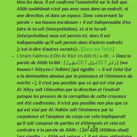
bien les deux. Il est confirmé l’unanimité sur le fait que
Allâh soubhânah n’est pas avec nous dans un endroit, ni
une direction, ni dans un espace. Donc concernant Sa
parole « wa houwa ma’akoum » il est indispensable d’en
faire le ta-wîl (interprétation), et si le ta-wîl
(interprétation) nous est permis ici, alors il est
indispensable qu’il soit permis dans d’autres endroits
[c’est-à-dire d’autres versets]».
[
Dans son Tafsîr
]
L’Imâm Fakhrou d-Dîn Ar-Râzi (m.606 H.) a dit :
« Dans la
parole de Allâh ta’âlâ : {وَهُوَ ٱلۡعَلِىُّ ٱلۡعَظِيمُ} (wa
houwa l-‘Aliyyou l-‘Adhîm) [qui signifie : « Il est Celui Qui
a la domination absolue par la puissance et l’éminence du
mérite »], il n’est pas possible que ce qui est visé par
Al-‘Aliyy soit l’élévation par la direction et l’endroit
puisque les preuves de la corruption de cette croyance
ont été confirmées.
Il n’est pas possible non plus que ce
qui est visé par Al-‘Adhîm soit l’éminence par la
corpulence et l’ampleur du corps car cela impliquerait
qu’il soit composé de parties et d’éléments et cela est
contraire à la parole de Allâh : {اللَّهُ أَحَدٌ} (Allâhou ahad)