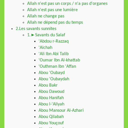
Allah n'est pas un corps / n'a pas d'organes
Allah n'est pas une lumière
Allah ne change pas
Allah ne dépend pas du temps
2.Les savants sunnites
1.►Savants du Salaf
'Abdou r-Razzaq
'Aichah
'Ali Ibn Abi Talib
'Oumar Ibn Al-khattab
'Outhman Ibn 'Affan
Abou 'Oubayd
Abou 'Oubaydah
Abou Bakr
Abou Dawoud
Abou Hanifah
Abou l-'Aliyah
Abou Mansour Al-Azhari
Abou Qilabah
Abou Youçouf