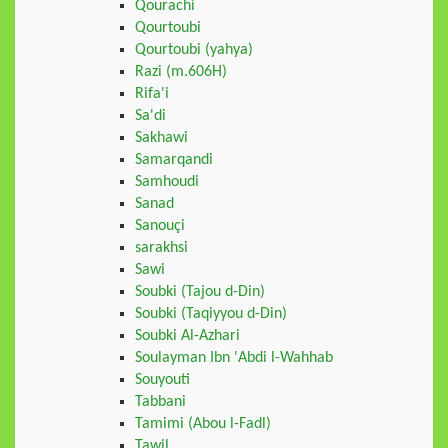
Qourachi
Qourtoubi
Qourtoubi (yahya)
Razi (m.606H)
Rifa'i
Sa'di
Sakhawi
Samarqandi
Samhoudi
Sanad
Sanouçi
sarakhsi
Sawi
Soubki (Tajou d-Din)
Soubki (Taqiyyou d-Din)
Soubki Al-Azhari
Soulayman Ibn 'Abdi l-Wahhab
Souyouti
Tabbani
Tamimi (Abou l-Fadl)
Tawil