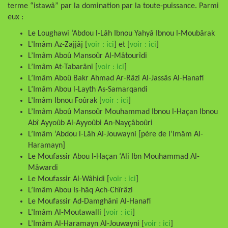
terme “istawâ” par la domination par la toute-puissance. Parmi
eux :
Le Loughawi ‘Abdou l-Lâh Ibnou Yahyâ Ibnou l-Moubârak
L’Imâm Az-Zajjâj [
voir : ici
] et [
voir : ici
]
L’Imâm Aboû Mansoûr Al-Mâtourîdi
L’Imâm At-Tabarâni [
voir : ici
]
L’Imâm Aboû Bakr Ahmad Ar-Râzi Al-Jassâs Al-Hanafi
L’Imâm Abou l-Layth As-Samarqandi
L’Imâm Ibnou Foûrak [
voir : ici
]
L’Imâm Aboû Mansoûr Mouhammad Ibnou l-Haçan Ibnou
Abî Ayyoûb Al-Ayyoûbi An-Nayçâboûri
L’Imâm ‘Abdou l-Lâh Al-Jouwayni [père de l’Imâm Al-
Haramayn]
Le Moufassir Abou l-Haçan ‘Ali Ibn Mouhammad Al-
Mâwardi
Le Moufassir Al-Wâhidi [
voir : ici
]
L’Imâm Abou Is-hâq Ach-Chîrâzi
Le Moufassir Ad-Damghâni Al-Hanafi
L’Imâm Al-Moutawalli [
voir : ici
]
L’Imâm Al-Haramayn Al-Jouwayni [
voir : ici
]