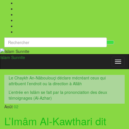
Search
Toggl
for:
searc
form
Islam Sunnite
Toggl
naviga
Le Chaykh An-Nâboulouçi déclare mécréant ceux qui
attribuent l’endroit ou la direction à Allâh
L’entrée en Islâm se fait par la prononciation des deux
témoignages (Al-Azhar)
Août
02
L’Imâm Al-Kawthari dit