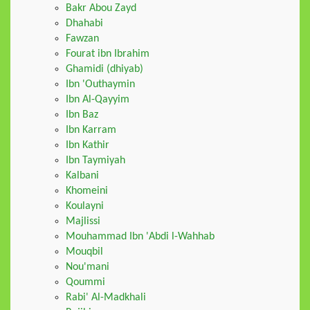
Bakr Abou Zayd
Dhahabi
Fawzan
Fourat ibn Ibrahim
Ghamidi (dhiyab)
Ibn 'Outhaymin
Ibn Al-Qayyim
Ibn Baz
Ibn Karram
Ibn Kathir
Ibn Taymiyah
Kalbani
Khomeini
Koulayni
Majlissi
Mouhammad Ibn 'Abdi l-Wahhab
Mouqbil
Nou'mani
Qoummi
Rabi' Al-Madkhali