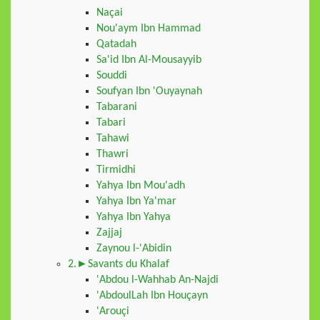
Naçai
Nou'aym Ibn Hammad
Qatadah
Sa'id Ibn Al-Mousayyib
Souddi
Soufyan Ibn 'Ouyaynah
Tabarani
Tabari
Tahawi
Thawri
Tirmidhi
Yahya Ibn Mou'adh
Yahya Ibn Ya'mar
Yahya Ibn Yahya
Zajjaj
Zaynou l-'Abidin
2.►Savants du Khalaf
'Abdou l-Wahhab An-Najdi
'AbdoulLah Ibn Houçayn
'Arouçi