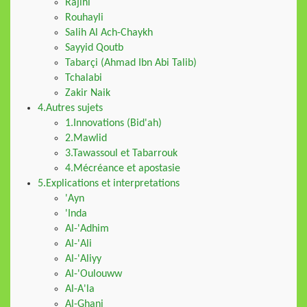
Rajihi
Rouhayli
Salih Al Ach-Chaykh
Sayyid Qoutb
Tabarçi (Ahmad Ibn Abi Talib)
Tchalabi
Zakir Naik
4.Autres sujets
1.Innovations (Bid'ah)
2.Mawlid
3.Tawassoul et Tabarrouk
4.Mécréance et apostasie
5.Explications et interpretations
'Ayn
'Inda
Al-'Adhim
Al-'Ali
Al-'Aliyy
Al-'Oulouww
Al-A'la
Al-Ghani