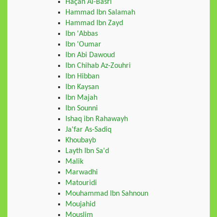
Haçan Al-Basri
Hammad Ibn Salamah
Hammad Ibn Zayd
Ibn 'Abbas
Ibn 'Oumar
Ibn Abi Dawoud
Ibn Chihab Az-Zouhri
Ibn Hibban
Ibn Kaysan
Ibn Majah
Ibn Sounni
Ishaq ibn Rahawayh
Ja'far As-Sadiq
Khoubayb
Layth Ibn Sa'd
Malik
Marwadhi
Matouridi
Mouhammad Ibn Sahnoun
Moujahid
Mouslim