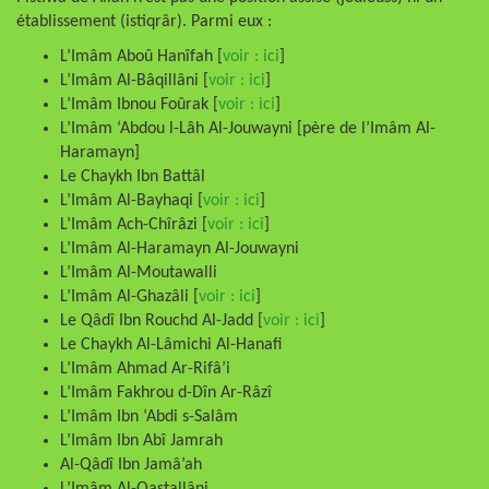
établissement (istiqrâr). Parmi eux :
L’Imâm Aboû Hanîfah [
voir : ici
]
L’Imâm Al-Bâqillâni [
voir : ici
]
L’Imâm Ibnou Foûrak [
voir : ici
]
L’Imâm ‘Abdou l-Lâh Al-Jouwayni [père de l’Imâm Al-
Haramayn]
Le Chaykh Ibn Battâl
L’Imâm Al-Bayhaqi [
voir : ici
]
L’Imâm Ach-Chîrâzi [
voir : ici
]
L’Imâm Al-Haramayn Al-Jouwayni
L’Imâm Al-Moutawalli
L’Imâm Al-Ghazâli [
voir : ici
]
Le Qâdî Ibn Rouchd Al-Jadd [
voir : ici
]
Le Chaykh Al-Lâmichi Al-Hanafi
L’Imâm Ahmad Ar-Rifâ’i
L’Imâm Fakhrou d-Dîn Ar-Râzî
L’Imâm Ibn ‘Abdi s-Salâm
L’Imâm Ibn Abî Jamrah
Al-Qâdî Ibn Jamâ’ah