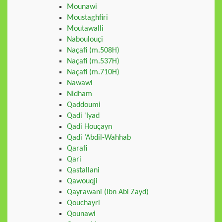
Mounawi
Moustaghfiri
Moutawalli
Naboulouçi
Naçafi (m.508H)
Naçafi (m.537H)
Naçafi (m.710H)
Nawawi
Nidham
Qaddoumi
Qadi 'Iyad
Qadi Houçayn
Qadi ‘Abdil-Wahhab
Qarafi
Qari
Qastallani
Qawouqji
Qayrawani (Ibn Abi Zayd)
Qouchayri
Qounawi