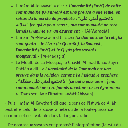
L’Imâm Al-Jouwayni a dit :
« L’unanimité (Ijmâ’) de cette
communauté (Oummah) est une preuve à elle seule, en
raison de la parole du prophète :
“لا تجتمع أمتي على
ضلالة”
[ce qui a pour sens : ] ma communauté ne sera
jamais unanime sur un égarement »
[Al-Waraqât]
L’Imâm An-Nawawi a dit :
« Les fondements de la religion
sont quatre : le Livre (le Qour-ân), la Sounnah,
l’unanimité (ijmâ’) et le Qiyâs (des savants
moujtahid).»
[Al-Maqâçid]
Le Moufti de La Mecque, le Chaykh Ahmad Ibnou Zayni
Dahlân a dit :
« L’unanimité de la Oummah est une
preuve dans la religion, comme l’a indiqué le prophète
:
“لا تجتمع أمتي على ضلالة”
[ce qui a pour sens : ] ma
communauté ne sera jamais unanime sur un égarement
»
[Dans son livre Fitnatou l-Wahhâbiyyah]
– Puis l’Imâm Al-Kawthari dit que le sens de l’istiwâ de Allâh
peut être celui de la souveraineté ou de la toute-puissance
comme cela est valable dans la langue arabe.
– De nombreux savants ont proposé l’interprétation (ta-wîl) du