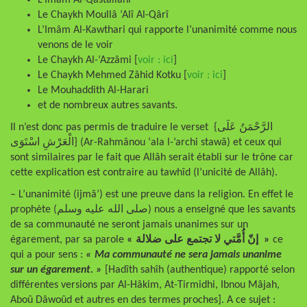
L’Imâm Al-Qastallâni
Le Chaykh Moullâ ‘Alî Al-Qârî
L’Imâm Al-Kawthari qui rapporte l’unanimité comme nous
venons de le voir
Le Chaykh Al-‘Azzâmi [
voir : ici
]
Le Chaykh Mehmed Zâhid Kotku [
voir : ici
]
Le Mouhaddith Al-Harari
et de nombreux autres savants.
Il n’est donc pas permis de traduire le verset {الرَّحْمَنُ عَلَى
الْعَرْشِ اسْتَوَى} (Ar-Rahmânou ‘ala l-’archi stawâ) et ceux qui
sont similaires par le fait que Allâh serait établi sur le trône car
cette explication est contraire au tawhîd (l’unicité de Allâh).
– L’unanimité (ijmâ’) est une preuve dans la religion. En effet le
prophète (صلى الله عليه وسلم) nous a enseigné que les savants
de sa communauté ne seront jamais unanimes sur un
égarement, par sa parole
« إنّ أُمَّتي لا تجتمع على ضلالة »
ce
qui a pour sens :
« Ma communauté ne sera jamais unanime
sur un égarement. »
[Hadîth sahîh (authentique) rapporté selon
différentes versions par Al-Hâkim, At-Tirmidhi, Ibnou Mâjah,
Aboû Dâwoûd et autres en des termes proches]. A ce sujet :