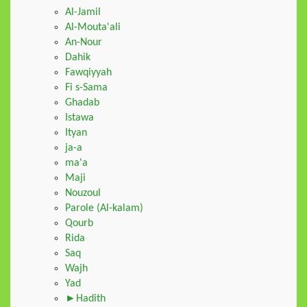
Al-Jamil
Al-Mouta'ali
An-Nour
Dahik
Fawqiyyah
Fi s-Sama
Ghadab
Istawa
Ityan
ja-a
ma'a
Maji
Nouzoul
Parole (Al-kalam)
Qourb
Rida
Saq
Wajh
Yad
►Hadith