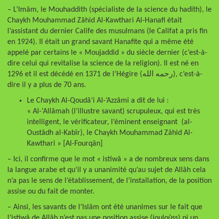
– L’Imâm, le Mouhaddith (spécialiste de la science du hadîth), le
Chaykh Mouhammad Zâhid Al-Kawthari Al-Hanafi était
l’assistant du dernier Calife des musulmans (le Califat a pris fin
en 1924). Il était un grand savant Hanafite qui a même été
appelé par certains le « Moujaddid » du siècle dernier (c’est-à-
dire celui qui revitalise la science de la religion). Il est né en
1296 et il est décédé en 1371 de l’Hégire (رحمه الله), c’est-à-
dire il y a plus de 70 ans.
Le Chaykh Al-Qoudâ’i Al-’Azzâmi a dit de lui :
« Al-‘Allâmah (l’illustre savant) scrupuleux, qui est très
intelligent, le vérificateur, l’éminent enseignant (al-
Oustâdh al-Kabîr), le Chaykh Mouhammad Zâhid Al-
Kawthari » [Al-Fourqân]
– Ici, il confirme que le mot « istiwâ » a de nombreux sens dans
la langue arabe et qu’il y a unanimité qu’au sujet de Allâh cela
n’a pas le sens de l’établissement, de l’installation, de la position
assise ou du fait de monter.
– Ainsi, les savants de l’Islâm ont été unanimes sur le fait que
l’istiwâ de Allâh n’est pas une position assise (jouloûss) ni un