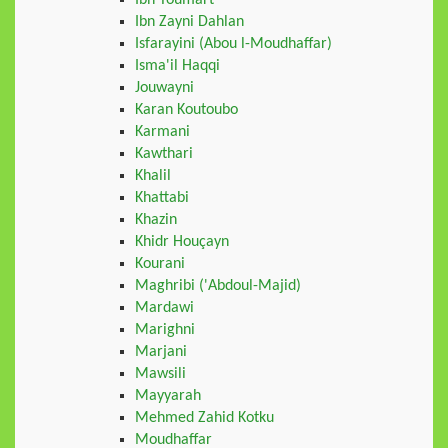
Ibn Toumart
Ibn Zayni Dahlan
Isfarayini (Abou l-Moudhaffar)
Isma'il Haqqi
Jouwayni
Karan Koutoubo
Karmani
Kawthari
Khalil
Khattabi
Khazin
Khidr Houçayn
Kourani
Maghribi ('Abdoul-Majid)
Mardawi
Marighni
Marjani
Mawsili
Mayyarah
Mehmed Zahid Kotku
Moudhaffar