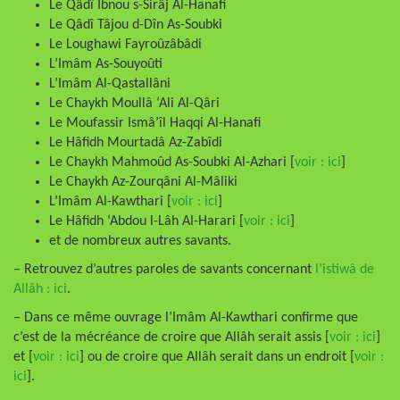
Le Qâdî Ibnou s-Sirâj Al-Hanafi
Le Qâdî Tâjou d-Dîn As-Soubki
Le Loughawi Fayroûzâbâdi
L’Imâm As-Souyoûti
L’Imâm Al-Qastallâni
Le Chaykh Moullâ ‘Ali Al-Qâri
Le Moufassir Ismâ’îl Haqqi Al-Hanafi
Le Hâfidh Mourtadâ Az-Zabîdi
Le Chaykh Mahmoûd As-Soubki Al-Azhari [
voir : ici
]
Le Chaykh Az-Zourqâni Al-Mâliki
L’Imâm Al-Kawthari [
voir : ici
]
Le Hâfidh ‘Abdou l-Lâh Al-Harari [
voir : ici
]
et de nombreux autres savants.
– Retrouvez d’autres paroles de savants concernant
l’istiwâ de
Allâh : ici
.
– Dans ce même ouvrage l’Imâm Al-Kawthari confirme que
c’est de la mécréance de croire que Allâh serait assis [
voir : ici
]
et [
voir : ici
] ou de croire que Allâh serait dans un endroit [
voir :
ici
].