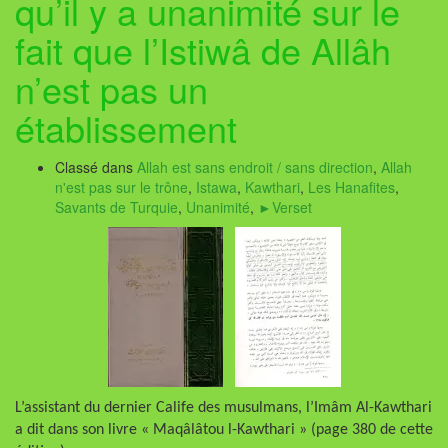
qu’il y a unanimité sur le
fait que l’Istiwâ de Allâh
n’est pas un
établissement
Classé dans
Allah est sans endroit / sans direction
,
Allah
n'est pas sur le trône
,
Istawa
,
Kawthari
,
Les Hanafites
,
Savants de Turquie
,
Unanimité
,
►Verset
L’assistant du dernier Calife des musulmans, l’Imâm Al-Kawthari
a dit dans son livre « Maqâlâtou l-Kawthari » (page 380 de cette