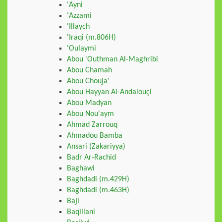
'Ayni
'Azzami
'Illaych
'Iraqi (m.806H)
'Oulaymi
Abou 'Outhman Al-Maghribi
Abou Chamah
Abou Chouja'
Abou Hayyan Al-Andalouçi
Abou Madyan
Abou Nou'aym
Ahmad Zarrouq
Ahmadou Bamba
Ansari (Zakariyya)
Badr Ar-Rachid
Baghawi
Baghdadi (m.429H)
Baghdadi (m.463H)
Baji
Baqillani