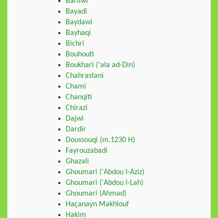
Barilwi
Bayadi
Baydawi
Bayhaqi
Bichri
Bouhouti
Boukhari ('ala ad-Din)
Chahrastani
Chami
Chanqiti
Chirazi
Dajwi
Dardir
Doussouqi (m.1230 H)
Fayrouzabadi
Ghazali
Ghoumari ('Abdou l-Aziz)
Ghoumari ('Abdou l-Lah)
Ghoumari (Ahmad)
Haçanayn Makhlouf
Hakim