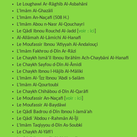
Le Loughawi Ar-Râghib Al-Asbahâni
L’Imâm Al-Ghazâli
L’Imâm An-Naçafi (508 H.)
L’Imâm Abou n-Nasr Al-Qouchayri
Le Qâdî Ibnou Rouchd Al-Jadd [
voir : ici
]
Al-Allâmah Al-Lâmichi Al-Hanafi
Le Moufassir Ibnou ‘Atiyyah Al-Andalouçi
L’Imâm Fakhrou d-Dîn Ar-Râzi
Le Chaykh Ismâ’îl Ibnou Ibrâhîm Ach-Chaybâni Al-Hanafi
Le Chaykh Sayfou d-Dîn Al-Âmidi
Le Chaykh Ibnou l-Hâjib Al-Mâliki
L’Imâm Al-‘Îzz Ibnou ‘Abdi s-Salâm
L’Imâm Al-Qourtoubi
Le Chaykh Chihâbou d-Dîn Al-Qarâfi
Le Moufassir An-Naçafi [
voir : ici
]
Le Moufassir Al-Baydâwi
Le Qâdî Badrou d-Dîn Ibnou l-Jamâ’ah
Le Qâdî ‘Abdou r-Rahmân Al-Îji
L’Imâm Taqiyyou d-Dîn As-Soubki
Le Chaykh Al-Yâfi’i