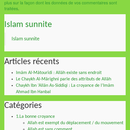
plus sur la façon dont les données de vos commentaires sont
traitées
.
Islam sunnite
Islam sunnite
Articles récents
Imâm Al-Mâtourîdi : Allâh existe sans endroit
Le Chaykh Al-Mârighni parle des attributs de Allâh
Chaykh Ibn ‘Allân As-Siddîqi : La croyance de l’Imâm
Ahmad Ibn Hanbal
Catégories
1.La bonne croyance
Allah est exempt du déplacement / du mouvement
Allah est sans comment