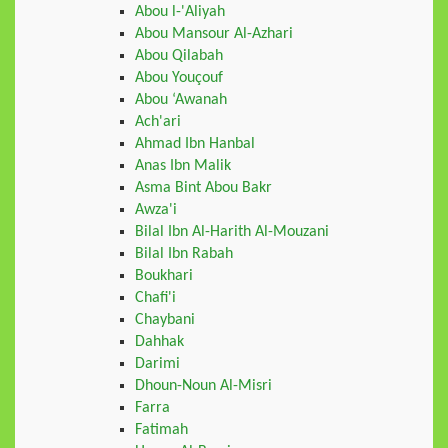
Abou l-'Aliyah
Abou Mansour Al-Azhari
Abou Qilabah
Abou Youçouf
Abou ‘Awanah
Ach'ari
Ahmad Ibn Hanbal
Anas Ibn Malik
Asma Bint Abou Bakr
Awza'i
Bilal Ibn Al-Harith Al-Mouzani
Bilal Ibn Rabah
Boukhari
Chafi'i
Chaybani
Dahhak
Darimi
Dhoun-Noun Al-Misri
Farra
Fatimah