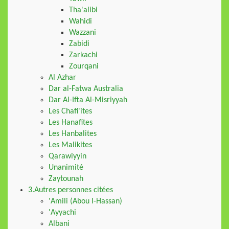
Tha'alibi
Wahidi
Wazzani
Zabidi
Zarkachi
Zourqani
Al Azhar
Dar al-Fatwa Australia
Dar Al-Ifta Al-Misriyyah
Les Chafi'ites
Les Hanafites
Les Hanbalites
Les Malikites
Qarawiyyin
Unanimité
Zaytounah
3.Autres personnes citées
'Amili (Abou l-Hassan)
'Ayyachi
Albani