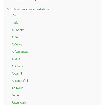
5.Explications et interpretations
'Ayn
'Inda
Al-'Adhim
Al-'Ali
Al-'Aliyy
Al-'Oulouww
Al-A'la
Al-Ghani
Al-Jamil
Al-Mouta'ali
An-Nour
Dahik
Fawqiyyah