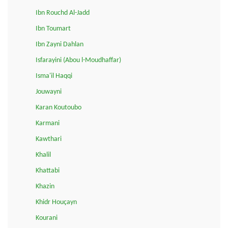
Ibn Rouchd Al-Jadd
Ibn Toumart
Ibn Zayni Dahlan
Isfarayini (Abou l-Moudhaffar)
Isma'il Haqqi
Jouwayni
Karan Koutoubo
Karmani
Kawthari
Khalil
Khattabi
Khazin
Khidr Houçayn
Kourani