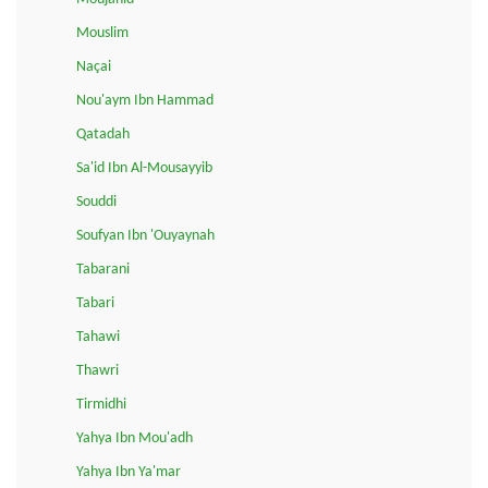
Mouslim
Naçai
Nou'aym Ibn Hammad
Qatadah
Sa'id Ibn Al-Mousayyib
Souddi
Soufyan Ibn 'Ouyaynah
Tabarani
Tabari
Tahawi
Thawri
Tirmidhi
Yahya Ibn Mou'adh
Yahya Ibn Ya'mar