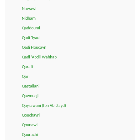
Nawawi
Nidham
Qaddoumi
Qadi 'Iyad
Qadi Houçayn
Qadi ‘Abdil-Wahhab
Qarafi
Qari
Qastallani
Qawouqji
Qayrawani (Ibn Abi Zayd)
Qouchayri
Qounawi
Qourachi