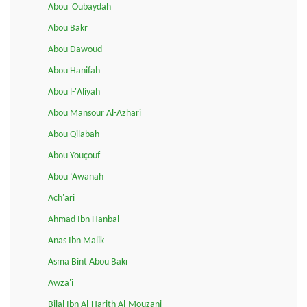
Abou 'Oubaydah
Abou Bakr
Abou Dawoud
Abou Hanifah
Abou l-'Aliyah
Abou Mansour Al-Azhari
Abou Qilabah
Abou Youçouf
Abou ‘Awanah
Ach'ari
Ahmad Ibn Hanbal
Anas Ibn Malik
Asma Bint Abou Bakr
Awza'i
Bilal Ibn Al-Harith Al-Mouzani