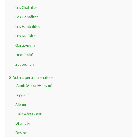
Les Chafi'ites
Les Hanafites
Les Hanbalites
Les Malikites
Qarawiyyin
Unanimité
Zaytounah
3.Autres personnes citées
'Amili (Abou l-Hassan)
'Ayyachi
Albani
Bakr Abou Zayd
Dhahabi
Fawzan