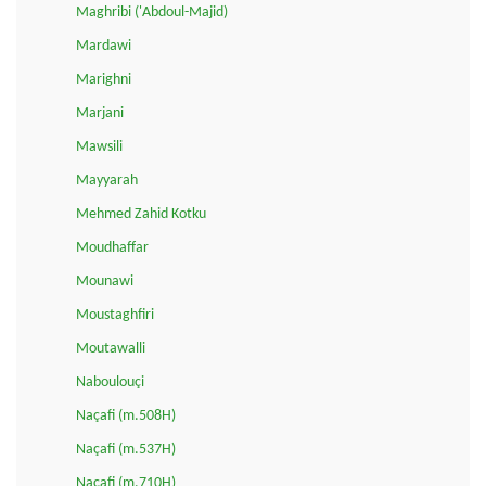
Maghribi ('Abdoul-Majid)
Mardawi
Marighni
Marjani
Mawsili
Mayyarah
Mehmed Zahid Kotku
Moudhaffar
Mounawi
Moustaghfiri
Moutawalli
Naboulouçi
Naçafi (m.508H)
Naçafi (m.537H)
Naçafi (m.710H)