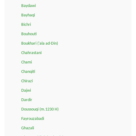
Baydawi
Bayhaqi
Bichri
Bouhouti
Boukhari ('ala ad-Din)
Chahrastani
Chami
Chanqiti
Chirazi
Dajwi
Dardir
Doussouqi (m.1230 H)
Fayrouzabadi
Ghazali