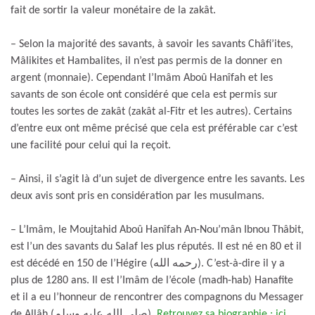
fait de sortir la valeur monétaire de la zakât.
– Selon la majorité des savants, à savoir les savants Châfi’ites,
Mâlikites et Hambalites, il n’est pas permis de la donner en
argent (monnaie). Cependant l’Imâm Aboû Hanîfah et les
savants de son école ont considéré que cela est permis sur
toutes les sortes de zakât (zakât al-Fitr et les autres). Certains
d’entre eux ont même précisé que cela est préférable car c’est
une facilité pour celui qui la reçoit.
– Ainsi, il s’agit là d’un sujet de divergence entre les savants. Les
deux avis sont pris en considération par les musulmans.
– L’Imâm, le Moujtahid Aboû Hanîfah An-Nou’mân Ibnou Thâbit,
est l’un des savants du Salaf les plus réputés. Il est né en 80 et il
est décédé en 150 de l’Hégire (رحمه الله). C’est-à-dire il y a
plus de 1280 ans. Il est l’Imâm de l’école (madh-hab) Hanafite
et il a eu l’honneur de rencontrer des compagnons du Messager
de Allâh (صلى الله عليه وسلم).
Retrouvez sa biographie : ici
.