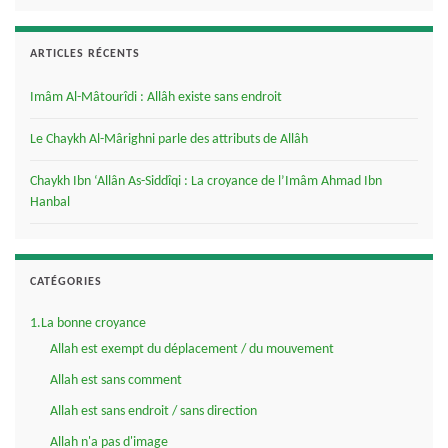
ARTICLES RÉCENTS
Imâm Al-Mâtourîdi : Allâh existe sans endroit
Le Chaykh Al-Mârighni parle des attributs de Allâh
Chaykh Ibn ‘Allân As-Siddîqi : La croyance de l’Imâm Ahmad Ibn
Hanbal
CATÉGORIES
1.La bonne croyance
Allah est exempt du déplacement / du mouvement
Allah est sans comment
Allah est sans endroit / sans direction
Allah n'a pas d'image