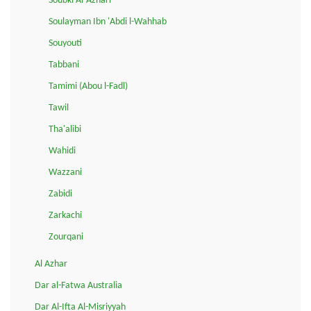
Soubki Al-Azhari
Soulayman Ibn 'Abdi l-Wahhab
Souyouti
Tabbani
Tamimi (Abou l-Fadl)
Tawil
Tha'alibi
Wahidi
Wazzani
Zabidi
Zarkachi
Zourqani
Al Azhar
Dar al-Fatwa Australia
Dar Al-Ifta Al-Misriyyah