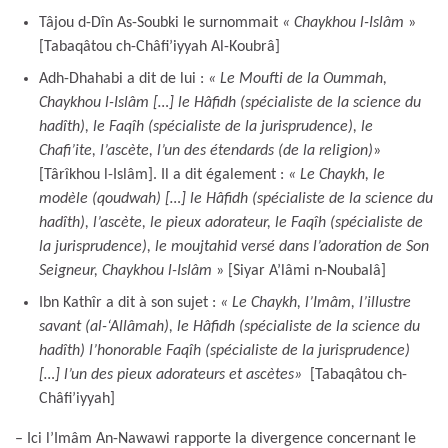
Tâjou d-Dîn As-Soubki le surnommait
« Chaykhou l-Islâm
»
[Tabaqâtou ch-Châfi’iyyah Al-Koubrâ]
Adh-Dhahabi a dit de lui :
« Le Moufti de la Oummah,
Chaykhou l-Islâm […] le Hâfidh (spécialiste de la science du
hadîth), le Faqîh (spécialiste de la jurisprudence), le
Chafi’ite, l’ascète, l’un des étendards (de la religion)
»
[Târîkhou l-Islâm]. Il a dit également :
« Le Chaykh, le
modèle (qoudwah) […] le Hâfidh (spécialiste de la science du
hadîth), l’ascète, le pieux adorateur, le Faqîh (spécialiste de
la jurisprudence), le moujtahid versé dans l’adoration de Son
Seigneur, Chaykhou l-Islâm
» [Siyar A’lâmi n-Noubalâ]
Ibn Kathîr a dit à son sujet :
« Le Chaykh, l’Imâm, l’illustre
savant (al-‘Allâmah), le Hâfidh (spécialiste de la science du
hadîth) l’honorable Faqîh (spécialiste de la jurisprudence)
[…] l’un des pieux adorateurs et ascètes»
[Tabaqâtou ch-
Châfi’iyyah]
– Ici l’Imâm An-Nawawi rapporte la divergence concernant le