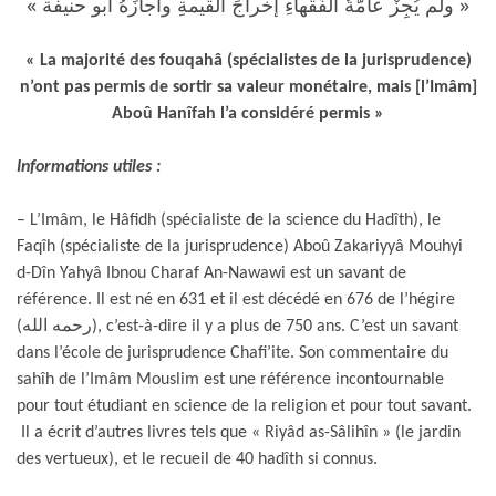
« ولم يُجِزْ عامَّةُ الفُقَهاءِ إخراجَ القيمةِ وأجازَهُ أبو حنيفة »
« La majorité des fouqahâ (spécialistes de la jurisprudence)
n’ont pas permis de sortir sa valeur monétaire, mais [l’Imâm]
Aboû Hanîfah l’a considéré permis »
Informations utiles :
– L’Imâm, le Hâfidh (spécialiste de la science du Hadîth), le
Faqîh (spécialiste de la jurisprudence) Aboû Zakariyyâ Mouhyi
d-Dîn Yahyâ Ibnou Charaf An-Nawawi est un savant de
référence. Il est né en 631 et il est décédé en 676 de l’hégire
(رحمه الله), c’est-à-dire il y a plus de 750 ans. C’est un savant
dans l’école de jurisprudence Chafi’ite. Son commentaire du
sahîh de l’Imâm Mouslim est une référence incontournable
pour tout étudiant en science de la religion et pour tout savant.
Il a écrit d’autres livres tels que « Riyâd as-Sâlihîn » (le jardin
des vertueux), et le recueil de 40 hadîth si connus.