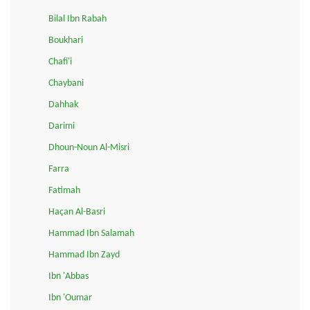
Bilal Ibn Rabah
Boukhari
Chafi'i
Chaybani
Dahhak
Darimi
Dhoun-Noun Al-Misri
Farra
Fatimah
Haçan Al-Basri
Hammad Ibn Salamah
Hammad Ibn Zayd
Ibn 'Abbas
Ibn 'Oumar