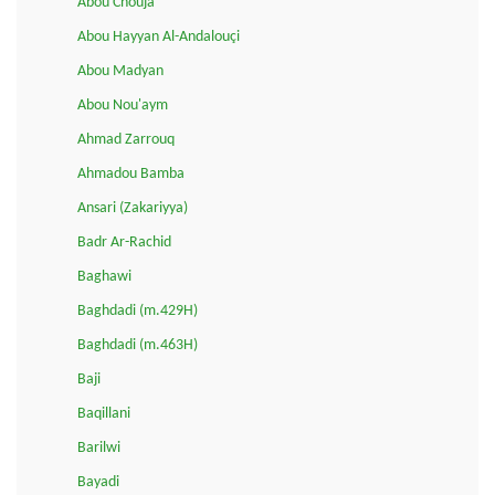
Abou Chouja'
Abou Hayyan Al-Andalouçi
Abou Madyan
Abou Nou'aym
Ahmad Zarrouq
Ahmadou Bamba
Ansari (Zakariyya)
Badr Ar-Rachid
Baghawi
Baghdadi (m.429H)
Baghdadi (m.463H)
Baji
Baqillani
Barilwi
Bayadi