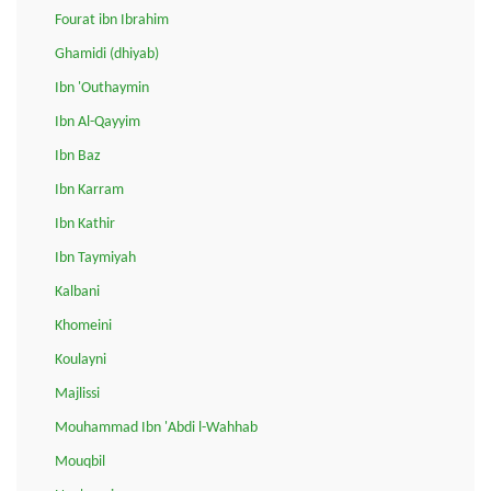
Fourat ibn Ibrahim
Ghamidi (dhiyab)
Ibn 'Outhaymin
Ibn Al-Qayyim
Ibn Baz
Ibn Karram
Ibn Kathir
Ibn Taymiyah
Kalbani
Khomeini
Koulayni
Majlissi
Mouhammad Ibn 'Abdi l-Wahhab
Mouqbil