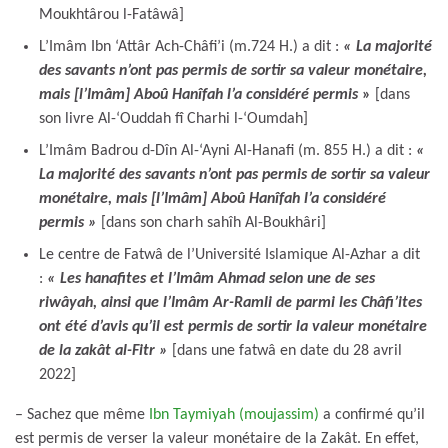
Moukhtârou l-Fatâwâ]
L’Imâm Ibn ‘Attâr Ach-Châfi’i (m.724 H.) a dit :
« La majorité
des savants n’ont pas permis de sortir sa valeur monétaire,
mais [l’Imâm] Aboû Hanîfah l’a considéré permis
»
[dans
son livre Al-‘Ouddah fî Charhi l-‘Oumdah]
L’Imâm Badrou d-Dîn Al-‘Ayni Al-Hanafi (m. 855 H.) a dit :
«
La majorité des savants n’ont pas permis de sortir sa valeur
monétaire, mais [l’Imâm] Aboû Hanîfah l’a considéré
permis »
[dans son charh sahîh Al-Boukhâri]
Le centre de Fatwâ de l’Université Islamique Al-Azhar a dit
:
« Les hanafites et l’Imâm Ahmad selon une de ses
riwâyah, ainsi que l’Imâm Ar-Ramli de parmi les Châfi’ites
ont été d’avis qu’il est permis de sortir la valeur monétaire
de la zakât al-Fitr »
[dans une fatwâ en date du 28 avril
2022]
– Sachez que même
Ibn Taymiyah (moujassim)
a confirmé qu’il
est permis de verser la valeur monétaire de la Zakât. En effet,