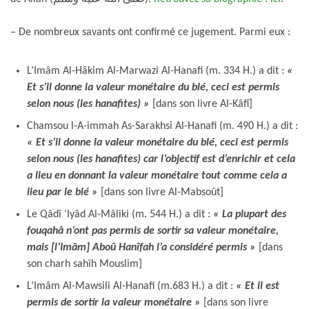
– De nombreux savants ont confirmé ce jugement. Parmi eux :
L’Imâm Al-Hâkim Al-Marwazi Al-Hanafi (m. 334 H.) a dit :
«
Et s’il donne la valeur monétaire du blé, ceci est permis
selon nous (les hanafites) »
[dans son livre Al-Kâfî]
Chamsou l-A-immah As-Sarakhsi Al-Hanafi (m. 490 H.) a dit :
« Et s’il donne la valeur monétaire du blé, ceci est permis
selon nous (les hanafites) car l’objectif est d’enrichir et cela
a lieu en donnant la valeur monétaire tout comme cela a
lieu par le blé »
[dans son livre Al-Mabsoût]
Le Qâdî ‘Iyâd Al-Mâliki (m. 544 H.) a dit :
« La plupart des
fouqahâ n’ont pas permis de sortir sa valeur monétaire,
mais [l’Imâm] Aboû Hanîfah l’a considéré permis »
[dans
son charh sahîh Mouslim]
L’Imâm Al-Mawsili Al-Hanafi (m.683 H.) a dit :
« Et il est
permis de sortir la valeur monétaire »
[dans son livre