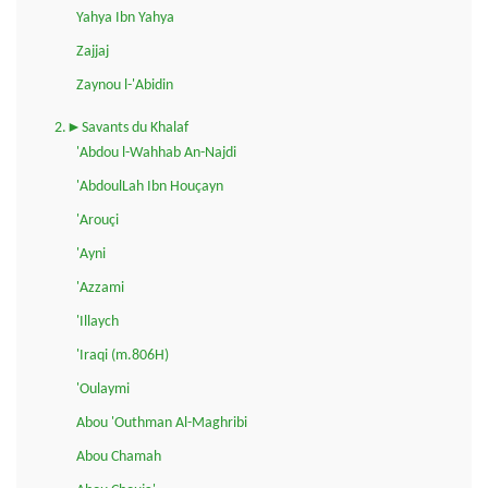
Yahya Ibn Yahya
Zajjaj
Zaynou l-'Abidin
2.►Savants du Khalaf
'Abdou l-Wahhab An-Najdi
'AbdoulLah Ibn Houçayn
'Arouçi
'Ayni
'Azzami
'Illaych
'Iraqi (m.806H)
'Oulaymi
Abou 'Outhman Al-Maghribi
Abou Chamah