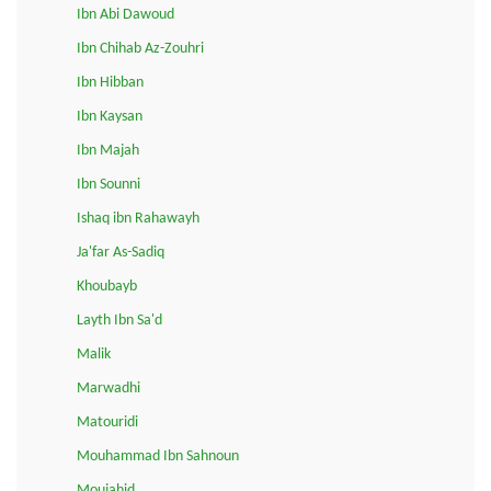
Ibn Abi Dawoud
Ibn Chihab Az-Zouhri
Ibn Hibban
Ibn Kaysan
Ibn Majah
Ibn Sounni
Ishaq ibn Rahawayh
Ja'far As-Sadiq
Khoubayb
Layth Ibn Sa'd
Malik
Marwadhi
Matouridi
Mouhammad Ibn Sahnoun
Moujahid