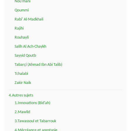
Nou'mani
Qoummi
Rabi' Al-Madkhali
Rajihi
Rouhayli
Salih Al Ach-Chaykh
Sayyid Qoutb
Tabarçi (Ahmad Ibn Abi Talib)
Tchalabi
Zakir Naik
4.Autres sujets
1.Innovations (Bid'ah)
2.Mawlid
3.Tawassoul et Tabarrouk
4.Mécréance et apostasie