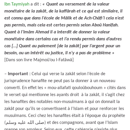
Ibn Taymiyah
a dit :
« Quant au versement de la valeur
monétaire de la zakât, de la kaffârah et ce qui est similaire, il
est connu que dans l’école de Mâlik et de Ach-Châfi’i cela n’est
pas permis, mais cela est certes permis selon Aboû Hanîfah.
Quant à l’Imâm Ahmad il a interdit de donner la valeur
monétaire dans certains cas et l’a rendu permis dans d’autres
cas […] Quant au paiement [de la zakât] par l’argent pour un
besoin, ou un intérêt ou justice, il n’y a pas de problème »
[Dans son livre Majmoû’ou l-Fatâwâ]
–
Important :
Celui qui verse la zakât selon l’école de
jurisprudence hanafite ne peut pas la donner à un nouveau
converti. En effet les « mou-allafati qouloûbouhoum » cités dans
le verset qui mentionne les ayants droit à la zakât, il s’agit chez
les hanafites des notables non-musulmans à qui on donnait la
zakât pour qu’ils se convertissent à l’Islam et pour renforcer les
musulmans. Ceci chez les hanafites était à l’époque du prophète
(صلى الله عليه وسلم) et des compagnons, avant que l’Islam
prenne son ampleur. Selon eux, cette catégorie n’existe plus