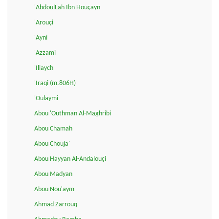
'AbdoulLah Ibn Houçayn
'Arouçi
'Ayni
'Azzami
'Illaych
'Iraqi (m.806H)
'Oulaymi
Abou 'Outhman Al-Maghribi
Abou Chamah
Abou Chouja'
Abou Hayyan Al-Andalouçi
Abou Madyan
Abou Nou'aym
Ahmad Zarrouq