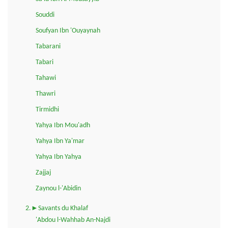
Souddi
Soufyan Ibn 'Ouyaynah
Tabarani
Tabari
Tahawi
Thawri
Tirmidhi
Yahya Ibn Mou'adh
Yahya Ibn Ya'mar
Yahya Ibn Yahya
Zajjaj
Zaynou l-'Abidin
2.►Savants du Khalaf
'Abdou l-Wahhab An-Najdi