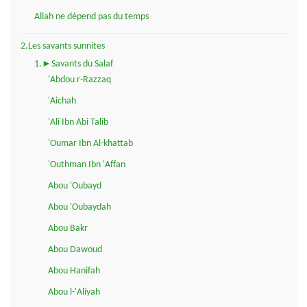
Allah ne dépend pas du temps
2.Les savants sunnites
1.►Savants du Salaf
'Abdou r-Razzaq
'Aichah
'Ali Ibn Abi Talib
'Oumar Ibn Al-khattab
'Outhman Ibn 'Affan
Abou 'Oubayd
Abou 'Oubaydah
Abou Bakr
Abou Dawoud
Abou Hanifah
Abou l-'Aliyah