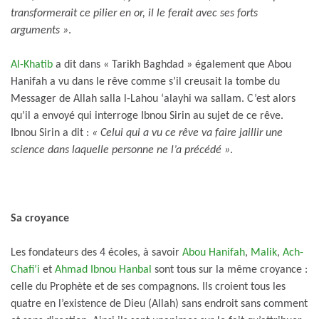
transformerait ce pilier en or, il le ferait avec ses forts
arguments »
.
Al-Khatib
a dit dans « Tarikh Baghdad » également que Abou
Hanifah a vu dans le rêve comme s’il creusait la tombe du
Messager de Allah salla l-Lahou ‘alayhi wa sallam. C’est alors
qu’il a envoyé qui interroge Ibnou Sirin au sujet de ce rêve.
Ibnou Sirin a dit :
« Celui qui a vu ce rêve va faire jaillir une
science dans laquelle personne ne l’a précédé »
.
Sa croyance
Les fondateurs des 4 écoles, à savoir
Abou Hanifah
,
Malik
,
Ach-
Chafi’i
et
Ahmad Ibnou Hanbal
sont tous sur la même croyance :
celle du Prophète et de ses compagnons. Ils croient tous les
quatre en l’existence de Dieu (Allah) sans endroit sans comment