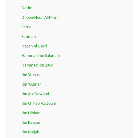
Darimi
Dhoun-Noun Al-Misri
Farra
Fatimah
Haçan Al-Basri
Hammad Ibn Salamah
Hammad Ibn Zayd
Ibn 'Abbas
Ibn 'Oumar
Ibn Abi Dawoud
Ibn Chihab Az-Zouhri
Ibn Hibban
Ibn Kaysan
Ibn Majah