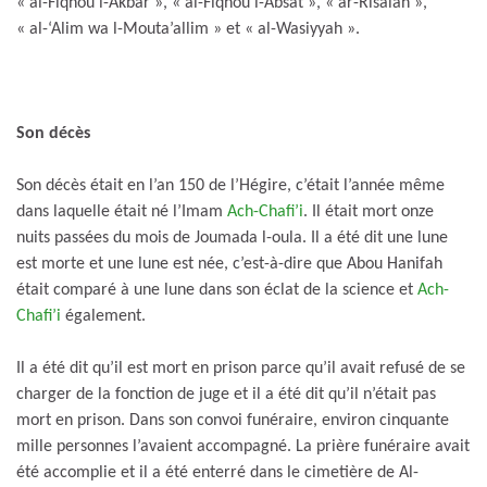
« al-Fiqhou l-Akbar », « al-Fiqhou l-Absat », « ar-Risalah »,
« al-‘Alim wa l-Mouta’allim » et « al-Wasiyyah ».
Son décès
Son décès était en l’an 150 de l’Hégire, c’était l’année même
dans laquelle était né l’Imam
Ach-Chafi’i
. Il était mort onze
nuits passées du mois de Joumada l-oula. Il a été dit une lune
est morte et une lune est née, c’est-à-dire que Abou Hanifah
était comparé à une lune dans son éclat de la science et
Ach-
Chafi’i
également.
Il a été dit qu’il est mort en prison parce qu’il avait refusé de se
charger de la fonction de juge et il a été dit qu’il n’était pas
mort en prison. Dans son convoi funéraire, environ cinquante
mille personnes l’avaient accompagné. La prière funéraire avait
été accomplie et il a été enterré dans le cimetière de Al-