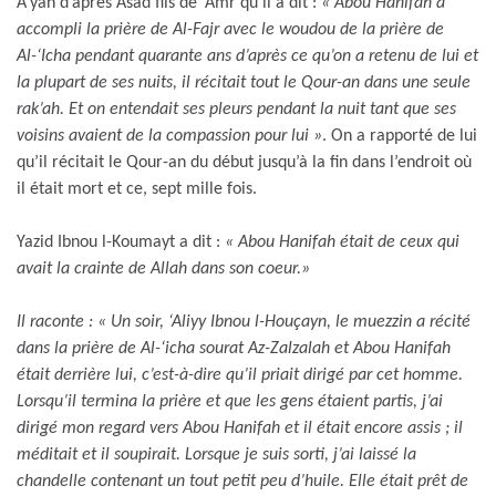
A’yan d’après Asad fils de ‘Amr qu’il a dit :
« Abou Hanifah a
accompli la prière de Al-Fajr avec le woudou de la prière de
Al-‘Icha pendant quarante ans d’après ce qu’on a retenu de lui et
la plupart de ses nuits, il récitait tout le Qour-an dans une seule
rak’ah. Et on entendait ses pleurs pendant la nuit tant que ses
voisins avaient de la compassion pour lui »
. On a rapporté de lui
qu’il récitait le Qour-an du début jusqu’à la fin dans l’endroit où
il était mort et ce, sept mille fois.
Yazid Ibnou l-Koumayt a dit :
« Abou Hanifah était de ceux qui
avait la crainte de Allah dans son coeur.»
Il raconte : « Un soir, ‘Aliyy Ibnou l-Houçayn, le muezzin a récité
dans la prière de Al-‘icha sourat Az-Zalzalah et Abou Hanifah
était derrière lui, c’est-à-dire qu’il priait dirigé par cet homme.
Lorsqu’il termina la prière et que les gens étaient partis, j’ai
dirigé mon regard vers Abou Hanifah et il était encore assis ; il
méditait et il soupirait. Lorsque je suis sorti, j’ai laissé la
chandelle contenant un tout petit peu d’huile. Elle était prêt de