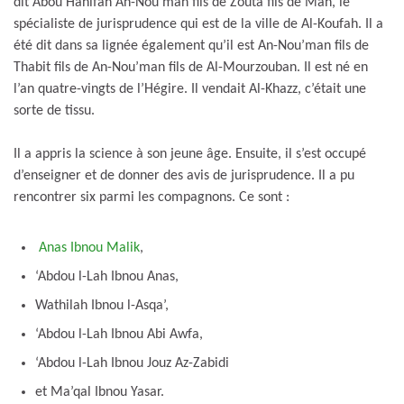
dit Abou Hanifah An-Nou’man fils de Zouta fils de Mah, le
spécialiste de jurisprudence qui est de la ville de Al-Koufah. Il a
été dit dans sa lignée également qu’il est An-Nou’man fils de
Thabit fils de An-Nou’man fils de Al-Mourzouban. Il est né en
l’an quatre-vingts de l’Hégire. Il vendait Al-Khazz, c’était une
sorte de tissu.
Il a appris la science à son jeune âge. Ensuite, il s’est occupé
d’enseigner et de donner des avis de jurisprudence. Il a pu
rencontrer six parmi les compagnons. Ce sont :
Anas Ibnou Malik
,
‘Abdou l-Lah Ibnou Anas,
Wathilah Ibnou l-Asqa’,
‘Abdou l-Lah Ibnou Abi Awfa,
‘Abdou l-Lah Ibnou Jouz Az-Zabidi
et Ma’qal Ibnou Yasar.