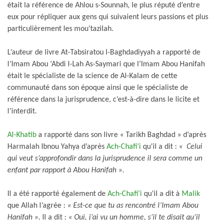
était la référence de Ahlou s-Sounnah, le plus réputé d’entre
eux pour répliquer aux gens qui suivaient leurs passions et plus
particulièrement les mou’tazilah.
L’auteur de livre At-Tabsiratou l-Baghdadiyyah a rapporté de
l’Imam Abou ‘Abdi l-Lah As-Saymari que l’Imam Abou Hanifah
était le spécialiste de la science de Al-Kalam de cette
communauté dans son époque ainsi que le spécialiste de
référence dans la jurisprudence, c’est-à-dire dans le licite et
l’interdit.
Al-Khatib
a rapporté dans son livre « Tarikh Baghdad » d’après
Harmalah Ibnou Yahya d’après
Ach-Chafi’i
qu’il a dit :
« Celui
qui veut s’approfondir dans la jurisprudence il sera comme un
enfant par rapport à Abou Hanifah »
.
Il a été rapporté également de
Ach-Chafi’i
qu’il a dit à
Malik
que Allah l’agrée :
« Est-ce que tu as rencontré l’Imam Abou
Hanifah »
. Il a dit :
« Oui, j’ai vu un homme, s’il te disait qu’il