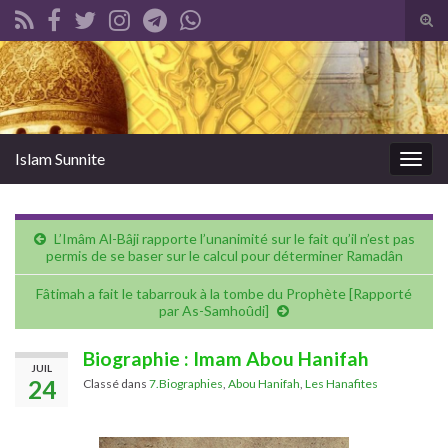
Tog
sear
Search for:
for
Islam Sunnite
Togg
navig
L’Imâm Al-Bâji rapporte l’unanimité sur le fait qu’il n’est pas
permis de se baser sur le calcul pour déterminer Ramadân
Fâtimah a fait le tabarrouk à la tombe du Prophète [Rapporté
par As-Samhoûdi]
Biographie : Imam Abou Hanifah
JUIL
24
Classé dans
7.Biographies
,
Abou Hanifah
,
Les Hanafites