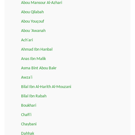
Abou Mansour Al-Azhari
Abou Qilabah
Abou Youçouf
Abou ‘Awanah
Ach'ari
Ahmad Ibn Hanbal
Anas Ibn Malik
Asma Bint Abou Bakr
Awza'i
Bilal Ibn Al-Harith Al-Mouzani
Bilal Ibn Rabah
Boukhari
Chafi'i
Chaybani
Dahhak