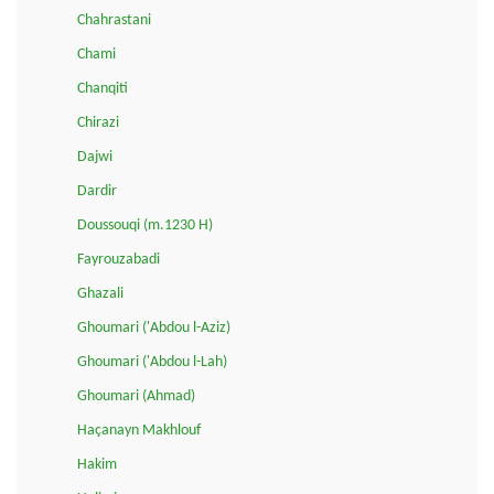
Chahrastani
Chami
Chanqiti
Chirazi
Dajwi
Dardir
Doussouqi (m.1230 H)
Fayrouzabadi
Ghazali
Ghoumari ('Abdou l-Aziz)
Ghoumari ('Abdou l-Lah)
Ghoumari (Ahmad)
Haçanayn Makhlouf
Hakim