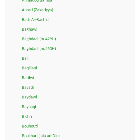
Ahmadou Bamba
Ansari (Zakariyya)
Badr Ar-Rachid
Baghawi
Baghdadi (m.429H)
Baghdadi (m.463H)
Baji
Baqillani
Barilwi
Bayadi
Baydawi
Bayhaqi
Bichri
Bouhouti
Boukhari ('ala ad-Din)