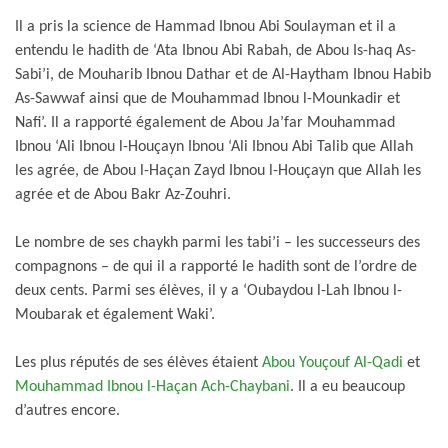
Il a pris la science de Hammad Ibnou Abi Soulayman et il a
entendu le hadith de ‘Ata Ibnou Abi Rabah, de Abou Is-haq As-
Sabi’i, de Mouharib Ibnou Dathar et de Al-Haytham Ibnou Habib
As-Sawwaf ainsi que de Mouhammad Ibnou l-Mounkadir et
Nafi’. Il a rapporté également de Abou Ja’far Mouhammad
Ibnou ‘Ali Ibnou l-Houçayn Ibnou ‘Ali Ibnou Abi Talib que Allah
les agrée, de Abou l-Haçan Zayd Ibnou l-Houçayn que Allah les
agrée et de Abou Bakr Az-Zouhri.
Le nombre de ses chaykh parmi les tabi’i – les successeurs des
compagnons – de qui il a rapporté le hadith sont de l’ordre de
deux cents. Parmi ses élèves, il y a ‘Oubaydou l-Lah Ibnou l-
Moubarak et également Waki’.
Les plus réputés de ses élèves étaient
Abou Youçouf Al-Qadi
et
Mouhammad Ibnou l-Haçan Ach-Chaybani
. Il a eu beaucoup
d’autres encore.