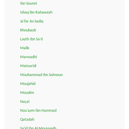
Ibn Sounni
Ishaq ibn Rahawayh
Ja'far As-Sadiq
Khoubayb
Layth Ibn Sa'd
Malik
Marwadhi
Matouridi
Mouhammad Ibn Sahnoun
Moujahid
Mouslim
Naçai
Nou'aym Ibn Hammad
Qatadah
Sa'id Ibn Al-Mousayyib