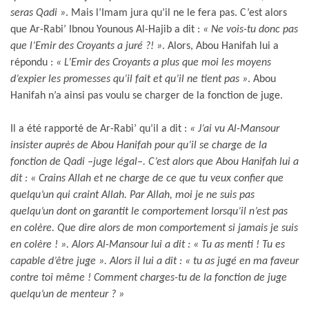
seras Qadi »
. Mais l’Imam jura qu’il ne le fera pas. C’est alors
que Ar-Rabi’ Ibnou Younous Al-Hajib a dit :
« Ne vois-tu donc pas
que l’Emir des Croyants a juré ?! »
. Alors, Abou Hanifah lui a
répondu :
« L’Emir des Croyants a plus que moi les moyens
d’expier les promesses qu’il fait et qu’il ne tient pas »
. Abou
Hanifah n’a ainsi pas voulu se charger de la fonction de juge.
Il a été rapporté de Ar-Rabi’ qu’il a dit :
« J’ai vu Al-Mansour
insister auprès de Abou Hanifah pour qu’il se charge de la
fonction de Qadi –juge légal–. C’est alors que Abou Hanifah lui a
dit : « Crains Allah et ne charge de ce que tu veux confier que
quelqu’un qui craint Allah. Par Allah, moi je ne suis pas
quelqu’un dont on garantit le comportement lorsqu’il n’est pas
en colère. Que dire alors de mon comportement si jamais je suis
en colère ! ». Alors Al-Mansour lui a dit : « Tu as menti ! Tu es
capable d’être juge ». Alors il lui a dit : « tu as jugé en ma faveur
contre toi même ! Comment charges-tu de la fonction de juge
quelqu’un de menteur ? »