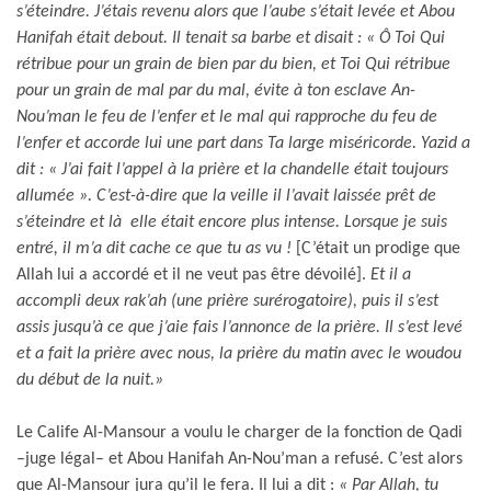
s’éteindre. J’étais revenu alors que l’aube s’était levée et Abou
Hanifah était debout. Il tenait sa barbe et disait : « Ô Toi Qui
rétribue pour un grain de bien par du bien, et Toi Qui rétribue
pour un grain de mal par du mal, évite à ton esclave An-
Nou’man le feu de l’enfer et le mal qui rapproche du feu de
l’enfer et accorde lui une part dans Ta large miséricorde. Yazid a
dit : « J’ai fait l’appel à la prière et la chandelle était toujours
allumée ». C’est-à-dire que la veille il l’avait laissée prêt de
s’éteindre et là elle était encore plus intense. Lorsque je suis
entré, il m’a dit cache ce que tu as vu !
[C’était un prodige que
Allah lui a accordé et il ne veut pas être dévoilé].
Et il a
accompli deux rak’ah (une prière surérogatoire), puis il s’est
assis jusqu’à ce que j’aie fais l’annonce de la prière. Il s’est levé
et a fait la prière avec nous, la prière du matin avec le woudou
du début de la nuit.»
Le Calife Al-Mansour a voulu le charger de la fonction de Qadi
–juge légal– et Abou Hanifah An-Nou’man a refusé. C’est alors
que Al-Mansour jura qu’il le fera. Il lui a dit :
« Par Allah, tu