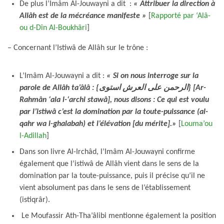
De plus l’Imâm Al-Jouwayni a dit :
«
Attribuer la direction à
Allâh est de la mécréance manifeste »
[
Rapporté par ‘Alâ-
ou d-Dîn Al-Boukhâri
]
– Concernant l’Istiwâ de Allâh sur le trône :
L’Imâm Al-Jouwayni a dit :
« Si on nous interroge sur la
parole de Allâh ta’âlâ : {الرحمن على العرش استوى} [Ar-
Rahmân ‘ala l-‘archi stawâ], nous disons : Ce qui est voulu
par l’istiwâ c’est la domination par la toute-puissance (al-
qahr wa l-ghalabah) et l’élévation [du mérite].
»
[
Louma’ou
l-Adillah
]
Dans son livre Al-Irchâd, l’Imâm Al-Jouwayni confirme
également que l’istiwâ de Allâh vient dans le sens de la
domination par la toute-puissance, puis il précise qu’il ne
vient absolument pas dans le sens de l’établissement
(istiqrâr).
Le Moufassir Ath-Tha’âlibi mentionne également la position