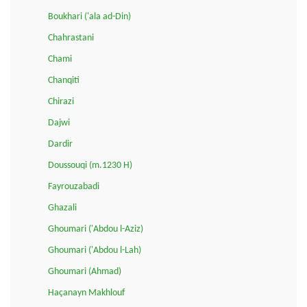
Boukhari ('ala ad-Din)
Chahrastani
Chami
Chanqiti
Chirazi
Dajwi
Dardir
Doussouqi (m.1230 H)
Fayrouzabadi
Ghazali
Ghoumari ('Abdou l-Aziz)
Ghoumari ('Abdou l-Lah)
Ghoumari (Ahmad)
Haçanayn Makhlouf