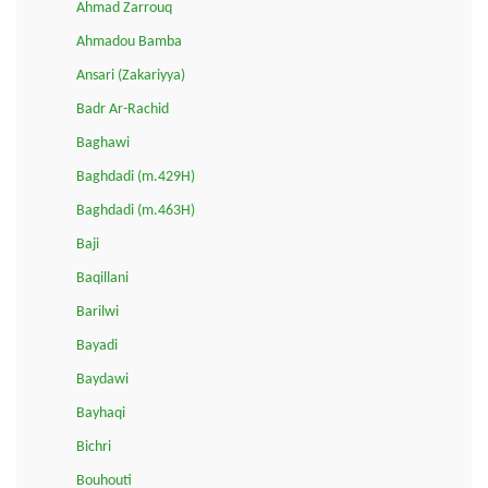
Ahmad Zarrouq
Ahmadou Bamba
Ansari (Zakariyya)
Badr Ar-Rachid
Baghawi
Baghdadi (m.429H)
Baghdadi (m.463H)
Baji
Baqillani
Barilwi
Bayadi
Baydawi
Bayhaqi
Bichri
Bouhouti