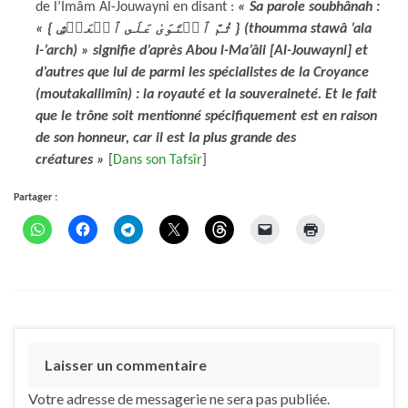
de l’Imâm Al-Jouwayni en disant :
« Sa parole soubhânah :
« { ثُمَّ ٱسۡتَوَىٰ عَلَى ٱلۡعَرۡشِ } (thoumma stawâ ’ala
l-’arch) » signifie d’après Abou l-Ma’âli [Al-Jouwayni] et
d’autres que lui de parmi les spécialistes de la Croyance
(moutakallimîn) : la royauté et la souveraineté. Et le fait
que le trône soit mentionné spécifiquement est en raison
de son honneur, car il est la plus grande des
créatures »
[
Dans son Tafsîr
]
Partager :
Laisser un commentaire
Votre adresse de messagerie ne sera pas publiée.