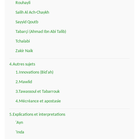
Rouhayli
Salih Al Ach-Chaykh
Sayyid Qoutb
Tabarçi (Ahmad Ibn Abi Talib)
Tchalabi
Zakir Naik
4.Autres sujets
1.Innovations (Bid'ah)
2.Mawlid
3.Tawassoul et Tabarrouk
4.Mécréance et apostasie
5.Explications et interpretations
'Ayn
'Inda