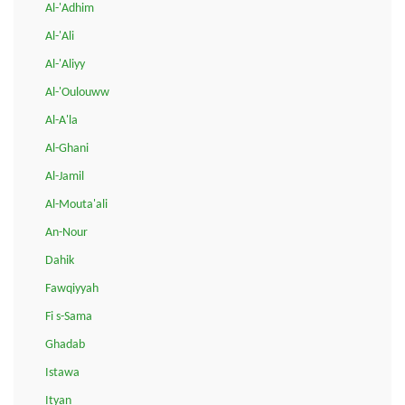
Al-'Adhim
Al-'Ali
Al-'Aliyy
Al-'Oulouww
Al-A'la
Al-Ghani
Al-Jamil
Al-Mouta'ali
An-Nour
Dahik
Fawqiyyah
Fi s-Sama
Ghadab
Istawa
Ityan