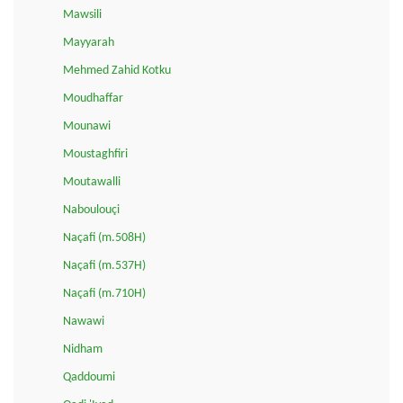
Mawsili
Mayyarah
Mehmed Zahid Kotku
Moudhaffar
Mounawi
Moustaghfiri
Moutawalli
Naboulouçi
Naçafi (m.508H)
Naçafi (m.537H)
Naçafi (m.710H)
Nawawi
Nidham
Qaddoumi