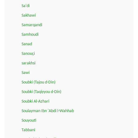
Sa'di
Sakhawi
Samarqandi
Samhoudi
Sanad
Sanouçi
sarakhsi
Sawi
Soubki (Tajou d-Din)
Soubki (Taqiyyou d-Din)
Soubki Al-Azhari
Soulayman Ibn 'Abdi l-Wahhab
Souyouti
Tabbani