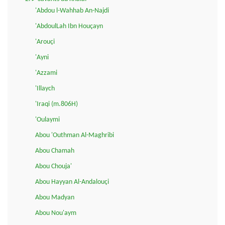
'Abdou l-Wahhab An-Najdi
'AbdoulLah Ibn Houçayn
'Arouçi
'Ayni
'Azzami
'Illaych
'Iraqi (m.806H)
'Oulaymi
Abou 'Outhman Al-Maghribi
Abou Chamah
Abou Chouja'
Abou Hayyan Al-Andalouçi
Abou Madyan
Abou Nou'aym