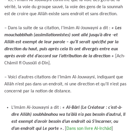
vérité, la voie du groupe sauvé, la voie des gens de la sounnah
est de croire que Allâh existe sans endroit et sans direction.
– Dans la suite de sa citation, l’Imâm Al-Jouwayni a dit :
« Les
mouchabbihah (assimilationnistes) sont allé jusqu’à dire -et
Allâh est exempt de leur parole – qu’Il serait spécifié par la
direction du haut, puis après cela ils ont divergés entre eux
après avoir été d’accord sur l’attribution de la direction »
[Ach-
Châmil fî Ousoûli d-Dîn].
– Voici d’autres citations de l’Imâm Al-Jouwayni, indiquant que
Allâh n’est pas dans un endroit, ni une direction et qu’Il n’est pas
concerné par la notion de distance.
L’Imâm Al-Jouwayni a dit :
« Al-Bâri (Le Créateur : c’est-à-
dire Allâh) soubhânahou wa ta’âlâ n’a pas besoin d’autrui, Il
est exempt d’avoir besoin d’un endroit où S’incarner, ou
d’un endroit qui Le porte »
.
[
Dans son livre Al-Irchâd
]