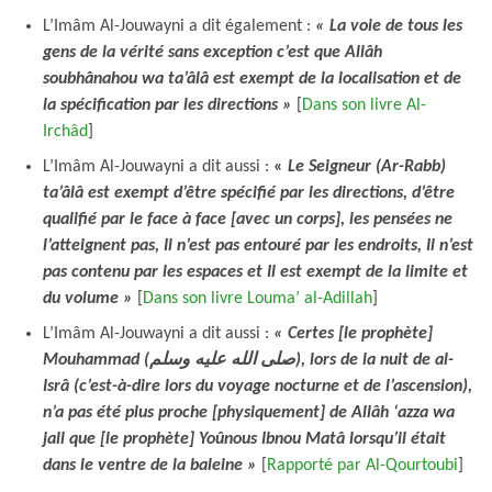
L’Imâm Al-Jouwayni a dit également :
« La voie de tous les
gens de la vérité sans exception c’est que Allâh
soubhânahou wa ta’âlâ est exempt de la localisation et de
la spécification par les directions »
[
Dans son livre Al-
Irchâd
]
L’Imâm Al-Jouwayni a dit aussi :
«
Le Seigneur (Ar-Rabb)
ta’âlâ est exempt d’être spécifié par les directions, d’être
qualifié par le face à face [avec un corps], les pensées ne
l’atteignent pas, Il n’est pas entouré par les endroits, Il n’est
pas contenu par les espaces et Il est exempt de la limite et
du volume »
[
Dans son livre Louma’ al-Adillah
]
L’Imâm Al-Jouwayni a dit aussi :
« Certes [le prophète]
Mouhammad (صلى الله عليه وسلم), lors de la nuit de al-
Isrâ (c’est-à-dire lors du voyage nocturne et de l’ascension),
n’a pas été plus proche [physiquement] de Allâh ‘azza wa
jall que [le prophète] Yoûnous Ibnou Matâ lorsqu’il était
dans le ventre de la baleine »
[
Rapporté par Al-Qourtoubi
]