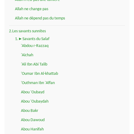
Allah ne change pas
Allah ne dépend pas du temps
2.Les savants sunnites
1.►Savants du Salaf
'Abdou r-Razzaq
'Aichah
'Ali Ibn Abi Talib
'Oumar Ibn Al-khattab
'Outhman Ibn 'Affan
Abou 'Oubayd
Abou 'Oubaydah
Abou Bakr
Abou Dawoud
Abou Hanifah