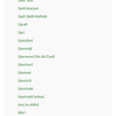
Qadi 'Iyad
Qadi Houçayn
Qadi ‘Abdil-Wahhab
Qarafi
Qari
Qastallani
Qawouqji
Qayrawani (Ibn Abi Zayd)
Qouchayri
Qounawi
Qourachi
Qourtoubi
Qourtoubi (yahya)
Razi (m.606H)
Rifa'i