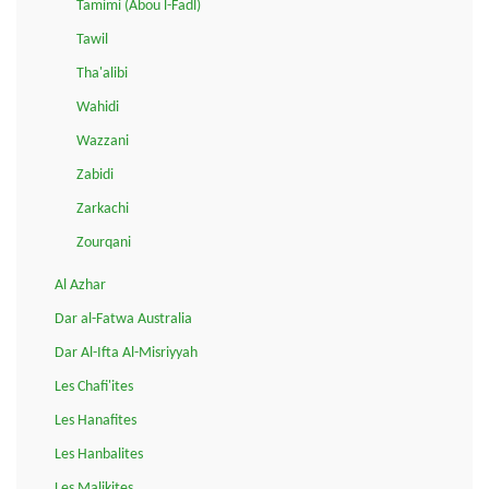
Tamimi (Abou l-Fadl)
Tawil
Tha'alibi
Wahidi
Wazzani
Zabidi
Zarkachi
Zourqani
Al Azhar
Dar al-Fatwa Australia
Dar Al-Ifta Al-Misriyyah
Les Chafi'ites
Les Hanafites
Les Hanbalites
Les Malikites