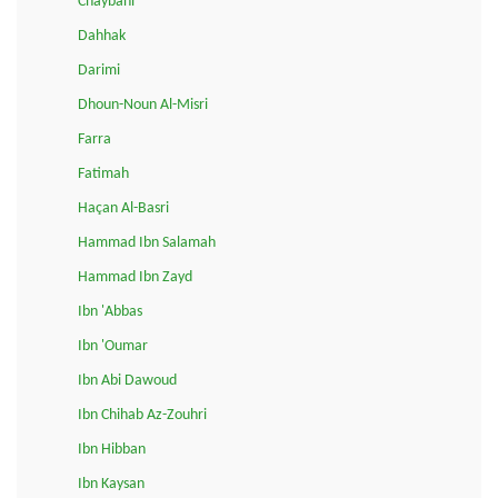
Chaybani
Dahhak
Darimi
Dhoun-Noun Al-Misri
Farra
Fatimah
Haçan Al-Basri
Hammad Ibn Salamah
Hammad Ibn Zayd
Ibn 'Abbas
Ibn 'Oumar
Ibn Abi Dawoud
Ibn Chihab Az-Zouhri
Ibn Hibban
Ibn Kaysan