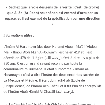
« Sachez que la voie des gens de la vérité : c’est [de croire]
que Allâh (Ar-Rabb) soubhânah est exempt d’occuper un
espace, et Il est exempt de la spécification par une direction
»
Informations utiles :
L’Imâm Al-Haramayn (des deux Haram) Abou l-Ma’âli ‘Abdou l-
Malik Ibnou ‘Abdi l-Lâh Al-Jouwayni, est né en 419 et il est
décédé en 478 de l’Hégire (رحمه الله) c’est-à-dire il y a plus de
950 ans. C’est un grand savant reconnu par toute la
communauté musulmane. Il était surnommé « Imâm al-
Haramayn » c’est-à-dire l’Imâm des deux enceintes sacrées de
La Mecque et Médine. Il était du madh-hab (Ecole de
jurisprudence) de l’Imâm Ach-Châfi’i et il fût l’un des chouyoûkh
de l’Imâm Aboû Hâmid Al-Ghazâli (رحمه الله).
Le Chaykh Aboû Is-hâq Ach-Chîrâzi a fait son éloge en lui