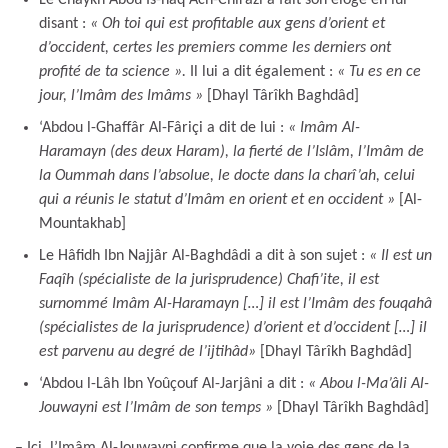
disant :
« Oh toi qui est profitable aux gens d’orient et
d’occident, certes les premiers comme les derniers ont
profité de ta science ».
Il lui a dit également :
« Tu es en ce
jour, l’Imâm des Imâms »
[Dhayl Târîkh Baghdâd]
‘Abdou l-Ghaffâr Al-Fâriçi a dit de lui :
« Imâm Al-
Haramayn (des deux Haram), la fierté de l’Islâm, l’Imâm de
la Oummah dans l’absolue, le docte dans la charî’ah, celui
qui a réunis le statut d’Imâm en orient et en occident »
[Al-
Mountakhab]
Le Hâfidh Ibn Najjâr Al-Baghdâdi a dit à son sujet :
« Il est un
Faqîh (spécialiste de la jurisprudence) Chafi’ite, il est
surnommé Imâm Al-Haramayn […] il est l’Imâm des fouqahâ
(spécialistes de la jurisprudence) d’orient et d’occident […] il
est parvenu au degré de l’ijtihâd»
[Dhayl Târîkh Baghdâd]
‘Abdou l-Lâh Ibn Yoûçouf Al-Jarjâni a dit :
« Abou l-Ma’âli Al-
Jouwayni est l’Imâm de son temps »
[Dhayl Târîkh Baghdâd]
– Ici, l’Imâm Al-Jouwayni confirme que la voie des gens de la