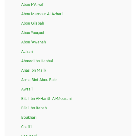
Abou l-'Aliyah
Abou Mansour Al-Azhari
Abou Qilabah
Abou Youçouf
Abou ‘Awanah
Ach'ari
Ahmad Ibn Hanbal
Anas Ibn Malik
Asma Bint Abou Bakr
Awza'i
Bilal Ibn Al-Harith Al-Mouzani
Bilal Ibn Rabah
Boukhari
Chafi'i