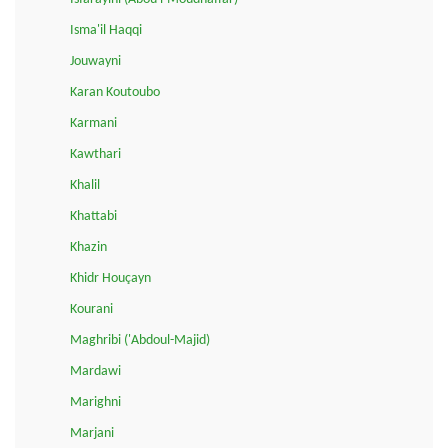
Isma'il Haqqi
Jouwayni
Karan Koutoubo
Karmani
Kawthari
Khalil
Khattabi
Khazin
Khidr Houçayn
Kourani
Maghribi ('Abdoul-Majid)
Mardawi
Marighni
Marjani