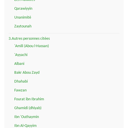
Qarawiyyin
Unanimité
Zaytounah
3.Autres personnes citées
'Amili (Abou l-Hassan)
'Ayyachi
Albani
Bakr Abou Zayd
Dhahabi
Fawzan
Fourat ibn Ibrahim
Ghamidi (dhiyab)
Ibn 'Outhaymin
Ibn Al-Qayyim