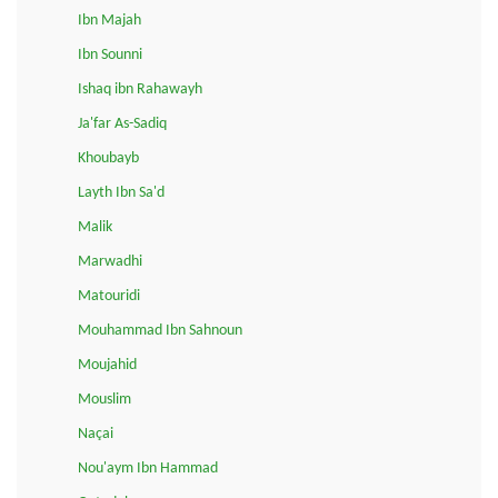
Ibn Majah
Ibn Sounni
Ishaq ibn Rahawayh
Ja'far As-Sadiq
Khoubayb
Layth Ibn Sa'd
Malik
Marwadhi
Matouridi
Mouhammad Ibn Sahnoun
Moujahid
Mouslim
Naçai
Nou'aym Ibn Hammad