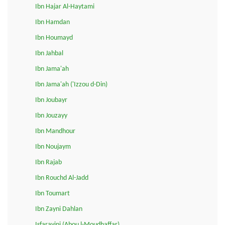
Ibn Hajar Al-Haytami
Ibn Hamdan
Ibn Houmayd
Ibn Jahbal
Ibn Jama'ah
Ibn Jama'ah ('Izzou d-Din)
Ibn Joubayr
Ibn Jouzayy
Ibn Mandhour
Ibn Noujaym
Ibn Rajab
Ibn Rouchd Al-Jadd
Ibn Toumart
Ibn Zayni Dahlan
Isfarayini (Abou l-Moudhaffar)