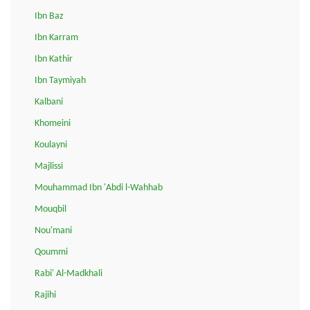
Ibn Baz
Ibn Karram
Ibn Kathir
Ibn Taymiyah
Kalbani
Khomeini
Koulayni
Majlissi
Mouhammad Ibn 'Abdi l-Wahhab
Mouqbil
Nou'mani
Qoummi
Rabi' Al-Madkhali
Rajihi