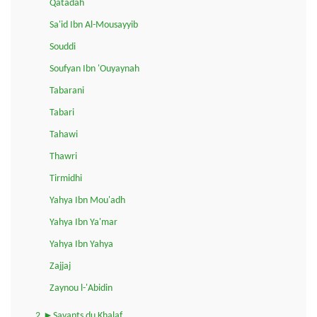
Qatadah
Sa'id Ibn Al-Mousayyib
Souddi
Soufyan Ibn 'Ouyaynah
Tabarani
Tabari
Tahawi
Thawri
Tirmidhi
Yahya Ibn Mou'adh
Yahya Ibn Ya'mar
Yahya Ibn Yahya
Zajjaj
Zaynou l-'Abidin
2.►Savants du Khalaf