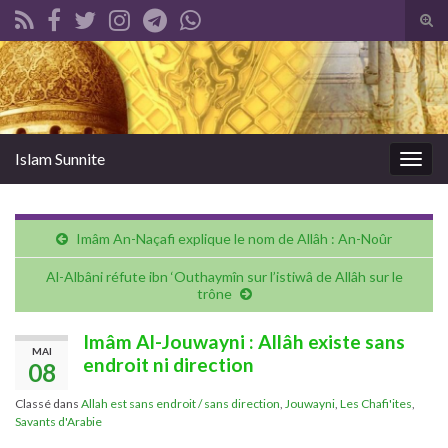
Tog
sear
Search for:
for
Islam Sunnite
Togg
navig
Imâm An-Naçafi explique le nom de Allâh : An-Noûr
Al-Albâni réfute ibn ‘Outhaymîn sur l’istiwâ de Allâh sur le
trône
Imâm Al-Jouwayni : Allâh existe sans
MAI
endroit ni direction
08
Classé dans
Allah est sans endroit / sans direction
,
Jouwayni
,
Les Chafi'ites
,
Savants d'Arabie