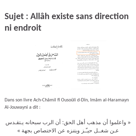
Sujet : Allâh existe sans direction
ni endroit
Dans son livre Ach-Châmil fî Ousoûli d-Dîn, Imâm al-Haramayn
Al-Jouwayni a dit :
« واعلموا أن مذهب أهل الحق: أن الرب سبحانه يـتقـدس
عـن شغــل حيـّـز ويتنزه عن الاختصاص بجهة »