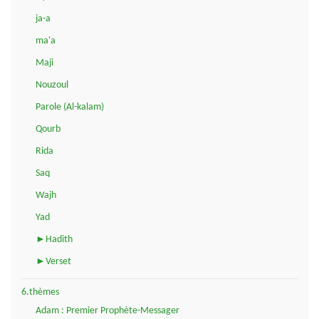
ja-a
ma'a
Maji
Nouzoul
Parole (Al-kalam)
Qourb
Rida
Saq
Wajh
Yad
►Hadith
►Verset
6.thèmes
Adam : Premier Prophète-Messager