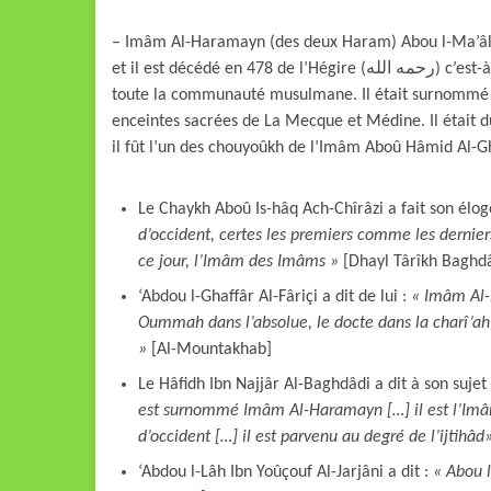
– Imâm Al-Haramayn (des deux Haram) Abou l-Ma’âli ‘
et il est décédé en 478 de l’Hégire (رحمه الله) c’est-à-dire il y a plus de 950 ans. C’est un grand savant reconnu par
toute la communauté musulmane. Il était surnommé 
enceintes sacrées de La Mecque et Médine. Il était d
Le Chaykh Aboû Is-hâq Ach-Chîrâzi a fait son éloge
d’occident, certes les premiers comme les derniers
ce jour, l’Imâm des Imâms »
[Dhayl Târîkh Baghd
‘Abdou l-Ghaffâr Al-Fâriçi a dit de lui :
« Imâm Al-
Oummah dans l’absolue, le docte dans la charî’ah, 
»
[Al-Mountakhab]
Le Hâfidh Ibn Najjâr Al-Baghdâdi a dit à son sujet
est surnommé Imâm Al-Haramayn […] il est l’Imâm 
d’occident […] il est parvenu au degré de l’ijtihâd
‘Abdou l-Lâh Ibn Yoûçouf Al-Jarjâni a dit :
« Abou 