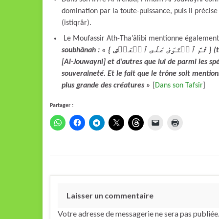
domination par la toute-puissance, puis il précise
(istiqrâr).
Le Moufassir Ath-Tha’âlibi mentionne également 
soubhânah : « { ثُمَّ ٱسۡتَوَىٰ عَلَى ٱلۡعَرۡشِ } (thoumma stawâ ’ala l-’arch) » signifie d’après Abou l-Ma’âli
[Al-Jouwayni] et d’autres que lui de parmi les sp
souveraineté. Et le fait que le trône soit mention
plus grande des créatures »
[
Dans son Tafsîr
]
Partager :
Laisser un commentaire
Votre adresse de messagerie ne sera pas publiée