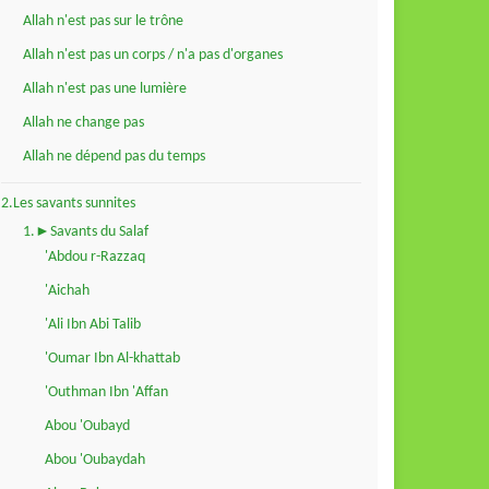
Allah n'est pas sur le trône
Allah n'est pas un corps / n'a pas d'organes
Allah n'est pas une lumière
Allah ne change pas
Allah ne dépend pas du temps
2.Les savants sunnites
1.►Savants du Salaf
'Abdou r-Razzaq
'Aichah
'Ali Ibn Abi Talib
'Oumar Ibn Al-khattab
'Outhman Ibn 'Affan
Abou 'Oubayd
Abou 'Oubaydah