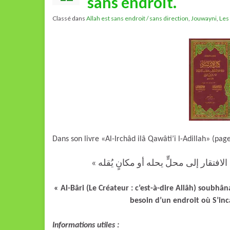
sans endroit.
Classé dans
Allah est sans endroit / sans direction
,
Jouwayni
,
Les 
Dans son livre «Al-Irchâd ilâ Qawâti’i l-Adillah» (pa
« افتقار إلى محلٍّ يحله أو مكانٍ يُقله
« Al-Bâri (Le Créateur : c’est-à-dire Allâh) soubhân
besoin d’un endroit où S’inc
Informations utiles :