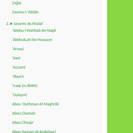
Zajjaj
Zaynou l-'Abidin
2.►Savants du Khalaf
'Abdou l-Wahhab An-Najdi
'AbdoulLah Ibn Houçayn
'Arouçi
'Ayni
'Azzami
'Illaych
'Iraqi (m.806H)
'Oulaymi
Abou 'Outhman Al-Maghribi
Abou Chamah
Abou Chouja'
Abou Hayyan Al-Andalouçi