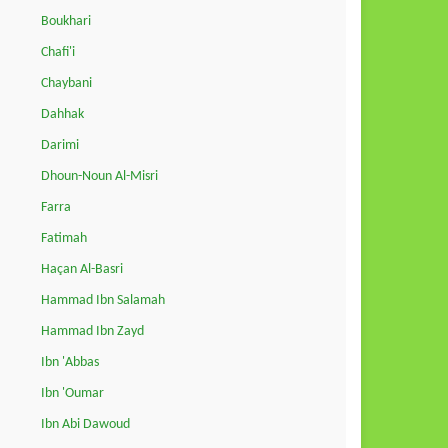
Boukhari
Chafi'i
Chaybani
Dahhak
Darimi
Dhoun-Noun Al-Misri
Farra
Fatimah
Haçan Al-Basri
Hammad Ibn Salamah
Hammad Ibn Zayd
Ibn 'Abbas
Ibn 'Oumar
Ibn Abi Dawoud