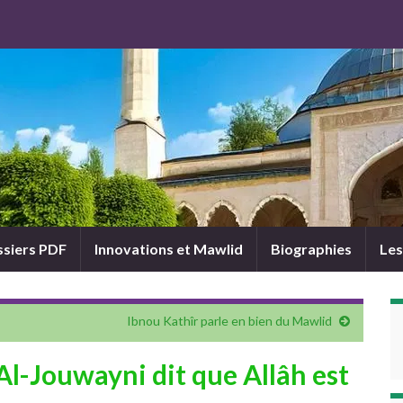
siers PDF
Innovations et Mawlid
Biographies
Les
Ibnou Kathîr parle en bien du Mawlid
-Jouwayni dit que Allâh est