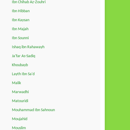
Ibn Chihab Az-Zouhri
Ibn Hibban
Ibn Kaysan
Ibn Majah
Ibn Sounni
Ishaq ibn Rahawayh
Ja'far As-Sadiq
Khoubayb
Layth Ibn Sa'd
Malik
Marwadhi
Matouridi
Mouhammad Ibn Sahnoun
Moujahid
Mouslim