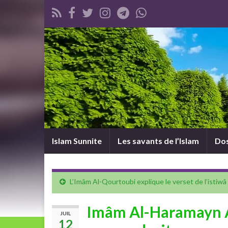
Islam Sunnite
Les savants de l’Islam
Dos
L’Imâm Al-Qourtoubi explique le verset de l’istiwâ
Imâm Al-Haramayn Al
JUIL
12