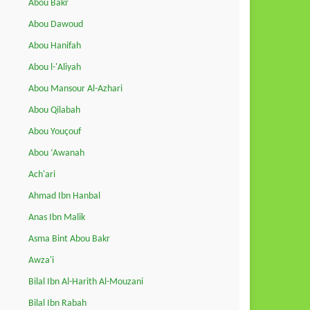
Abou Bakr
Abou Dawoud
Abou Hanifah
Abou l-'Aliyah
Abou Mansour Al-Azhari
Abou Qilabah
Abou Youçouf
Abou ‘Awanah
Ach'ari
Ahmad Ibn Hanbal
Anas Ibn Malik
Asma Bint Abou Bakr
Awza'i
Bilal Ibn Al-Harith Al-Mouzani
Bilal Ibn Rabah