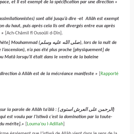
ce, et Il est exempt de la spécification par une direction »
similationnistes) sont allé jusqu’à dire -et Allâh est exempt
tion du haut, puis après cela ils ont divergés entre eux après
n »
[Ach-Châmil fî Ousoûli d-Dîn].
(صلى الله عليه وسلم), lors de la nuit de
e l’ascension), n’a pas été plus proche [physiquement] de
ou Matâ lorsqu’il était dans le ventre de la baleine
 direction à Allâh est de la mécréance manifeste »
[
Rapporté
ole de Allâh ta’âlâ : {الرحمن على العرش استوى}
qui est voulu par l’istiwâ c’est la domination par la toute-
[du mérite].
»
[
Louma’ou l-Adillah
]
irme également que l’istiwâ de Allâh vient dans le sens de la