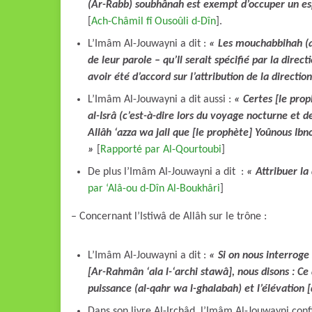
(Ar-Rabb) soubhânah est exempt d’occuper un espa
[
Ach-Châmil fî Ousoûli d-Dîn
].
L’Imâm Al-Jouwayni a dit :
« Les mouchabbihah (as
de leur parole – qu’Il serait spécifié par la direc
avoir été d’accord sur l’attribution de la directio
L’Imâm Al-Jouwayni a dit aussi :
« Certes [le prophète] Mouhammad 
al-Isrâ (c’est-à-dire lors du voyage nocturne et d
Allâh ‘azza wa jall que [le prophète] Yoûnous Ibn
»
[
Rapporté par Al-Qourtoubi
]
De plus l’Imâm Al-Jouwayni a dit :
«
Attribuer la
par ‘Alâ-ou d-Dîn Al-Boukhâri
]
– Concernant l’Istiwâ de Allâh sur le trône :
L’Imâm Al-Jouwayni a dit :
« Si on nous interroge sur la par
[Ar-Rahmân ‘ala l-‘archi stawâ], nous disons : Ce 
puissance (al-qahr wa l-ghalabah) et l’élévation 
Dans son livre Al-Irchâd, l’Imâm Al-Jouwayni conf