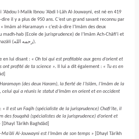
Abdou l-Malik Ibnou ‘Abdi l-Lâh Al-Jouwayni, est né en 419
« Imâm al-Haramayn » c’est-à-dire l’Imâm des deux
u madh-hab (Ecole de jurisprudence) de l’Imâm Ach-Châfi’i et
il fût l’un des chouyoûkh de l’Imâm Aboû Hâmid Al-Ghazâli (رحمه الله).
 en lui disant :
« Oh toi qui est profitable aux gens d’orient et
 ont profité de ta science ».
Il lui a dit également :
« Tu es en
âd]
Haramayn (des deux Haram), la fierté de l’Islâm, l’Imâm de la
celui qui a réunis le statut d’Imâm en orient et en occident
 :
« Il est un Faqîh (spécialiste de la jurisprudence) Chafi’ite, il
des fouqahâ (spécialistes de la jurisprudence) d’orient et
»
[Dhayl Târîkh Baghdâd]
l-Ma’âli Al-Jouwayni est l’Imâm de son temps »
[Dhayl Târîkh