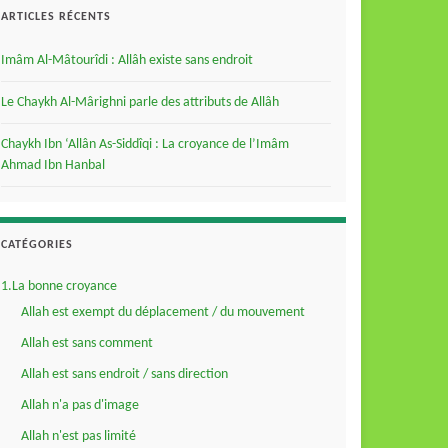
ARTICLES RÉCENTS
Imâm Al-Mâtourîdi : Allâh existe sans endroit
Le Chaykh Al-Mârighni parle des attributs de Allâh
Chaykh Ibn ‘Allân As-Siddîqi : La croyance de l’Imâm
Ahmad Ibn Hanbal
CATÉGORIES
1.La bonne croyance
Allah est exempt du déplacement / du mouvement
Allah est sans comment
Allah est sans endroit / sans direction
Allah n'a pas d'image
Allah n'est pas limité