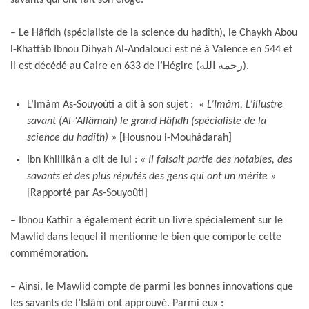
– Le Hâfidh (spécialiste de la science du hadîth), le Chaykh Abou
l-Khattâb Ibnou Dihyah Al-Andalouci est né à Valence en 544 et
il est décédé au Caire en 633 de l’Hégire (رحمه الله).
L’Imâm As-Souyoûti a dit à son sujet :
« L’Imâm, L’illustre
savant (Al-‘Allâmah) le grand Hâfidh (spécialiste de la
science du hadîth) »
[Housnou l-Mouhâdarah]
Ibn Khillikân a dit de lui :
« Il faisait partie des notables, des
savants et des plus réputés des gens qui ont un mérite »
[Rapporté par As-Souyoûti]
– Ibnou Kathîr a également écrit un livre spécialement sur le
Mawlid dans lequel il mentionne le bien que comporte cette
commémoration.
– Ainsi, le Mawlid compte de parmi les bonnes innovations que
les savants de l’Islâm ont approuvé. Parmi eux :