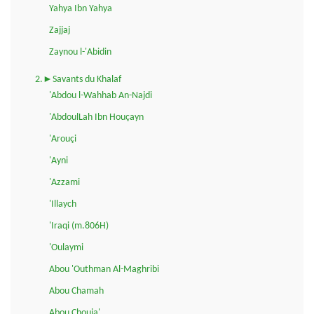
Yahya Ibn Yahya
Zajjaj
Zaynou l-'Abidin
2.►Savants du Khalaf
'Abdou l-Wahhab An-Najdi
'AbdoulLah Ibn Houçayn
'Arouçi
'Ayni
'Azzami
'Illaych
'Iraqi (m.806H)
'Oulaymi
Abou 'Outhman Al-Maghribi
Abou Chamah
Abou Chouja'