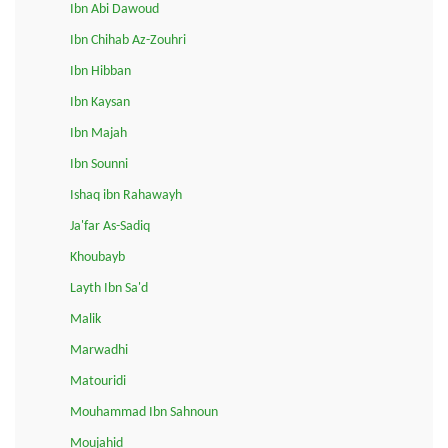
Ibn Abi Dawoud
Ibn Chihab Az-Zouhri
Ibn Hibban
Ibn Kaysan
Ibn Majah
Ibn Sounni
Ishaq ibn Rahawayh
Ja'far As-Sadiq
Khoubayb
Layth Ibn Sa'd
Malik
Marwadhi
Matouridi
Mouhammad Ibn Sahnoun
Moujahid