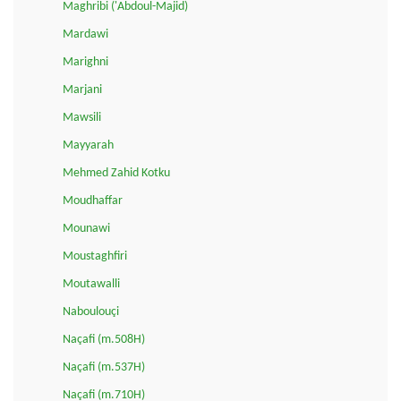
Maghribi ('Abdoul-Majid)
Mardawi
Marighni
Marjani
Mawsili
Mayyarah
Mehmed Zahid Kotku
Moudhaffar
Mounawi
Moustaghfiri
Moutawalli
Naboulouçi
Naçafi (m.508H)
Naçafi (m.537H)
Naçafi (m.710H)