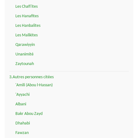
Les Chafi'ites
Les Hanafites
Les Hanbalites
Les Malikites
Qarawiyyin
Unanimité
Zaytounah
3.Autres personnes citées
'Amili (Abou l-Hassan)
'Ayyachi
Albani
Bakr Abou Zayd
Dhahabi
Fawzan