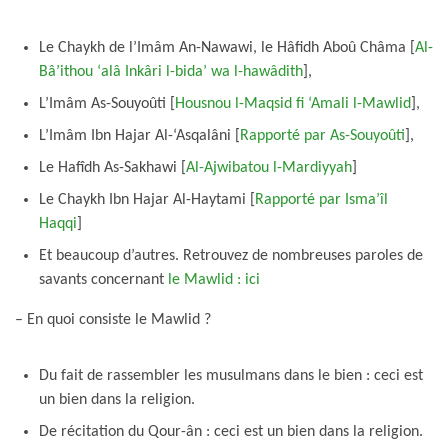
Le Chaykh de l’Imâm An-Nawawi, le Hâfidh Aboû Châma [
Al-
Bâ’ithou ‘alâ Inkâri l-bida’ wa l-hawâdith
],
L’Imâm As-Souyoûti [
Housnou l-Maqsid fi ‘Amali l-Mawlid
],
L’Imâm Ibn Hajar Al-‘Asqalâni [
Rapporté par As-Souyoûti
],
Le Hafîdh As-Sakhawi [
Al-Ajwibatou l-Mardiyyah
]
Le Chaykh Ibn Hajar Al-Haytami [
Rapporté par Isma’îl
Haqqi
]
Et beaucoup d’autres. Retrouvez de nombreuses paroles de
savants concernant
le Mawlid : ici
– En quoi consiste le Mawlid ?
Du fait de rassembler les musulmans dans le bien : ceci est
un bien dans la religion.
De récitation du Qour-ân : ceci est un bien dans la religion.