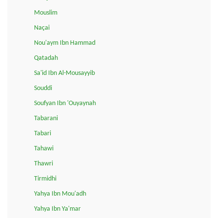
Mouslim
Naçai
Nou'aym Ibn Hammad
Qatadah
Sa'id Ibn Al-Mousayyib
Souddi
Soufyan Ibn 'Ouyaynah
Tabarani
Tabari
Tahawi
Thawri
Tirmidhi
Yahya Ibn Mou'adh
Yahya Ibn Ya'mar