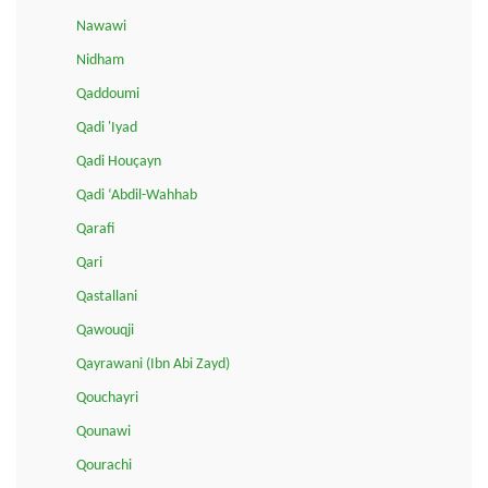
Nawawi
Nidham
Qaddoumi
Qadi 'Iyad
Qadi Houçayn
Qadi ‘Abdil-Wahhab
Qarafi
Qari
Qastallani
Qawouqji
Qayrawani (Ibn Abi Zayd)
Qouchayri
Qounawi
Qourachi