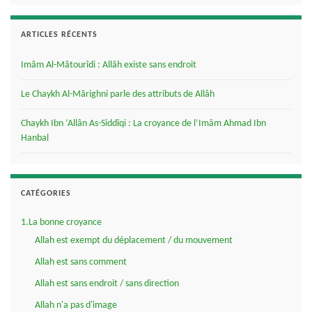
ARTICLES RÉCENTS
Imâm Al-Mâtourîdi : Allâh existe sans endroit
Le Chaykh Al-Mârighni parle des attributs de Allâh
Chaykh Ibn ‘Allân As-Siddîqi : La croyance de l’Imâm Ahmad Ibn
Hanbal
CATÉGORIES
1.La bonne croyance
Allah est exempt du déplacement / du mouvement
Allah est sans comment
Allah est sans endroit / sans direction
Allah n'a pas d'image