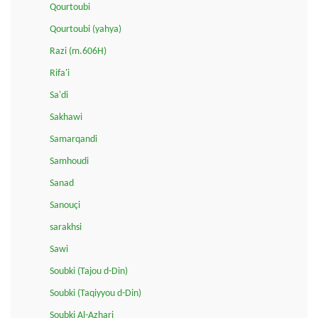
Qourtoubi
Qourtoubi (yahya)
Razi (m.606H)
Rifa'i
Sa'di
Sakhawi
Samarqandi
Samhoudi
Sanad
Sanouçi
sarakhsi
Sawi
Soubki (Tajou d-Din)
Soubki (Taqiyyou d-Din)
Soubki Al-Azhari