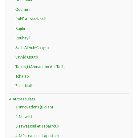
Nou'mani
Qoummi
Rabi' Al-Madkhali
Rajihi
Rouhayli
Salih Al Ach-Chaykh
Sayyid Qoutb
Tabarçi (Ahmad Ibn Abi Talib)
Tchalabi
Zakir Naik
4.Autres sujets
1.Innovations (Bid'ah)
2.Mawlid
3.Tawassoul et Tabarrouk
4.Mécréance et apostasie