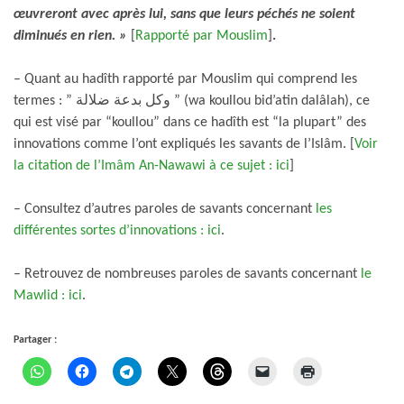
œuvreront avec après lui, sans que leurs péchés ne soient
diminués en rien. »
[
Rapporté par Mouslim
]
.
– Quant au hadîth rapporté par Mouslim qui comprend les
termes : ” وكل بدعة ضلالة ” (wa koullou bid’atin dalâlah), ce
qui est visé par “koullou” dans ce hadîth est “la plupart” des
innovations comme l’ont expliqués les savants de l’Islâm. [
Voir
la citation de l’Imâm An-Nawawi à ce sujet : ici
]
– Consultez d’autres paroles de savants concernant
les
différentes sortes d’innovations : ici
.
– Retrouvez de nombreuses paroles de savants concernant
le
Mawlid : ici
.
Partager :