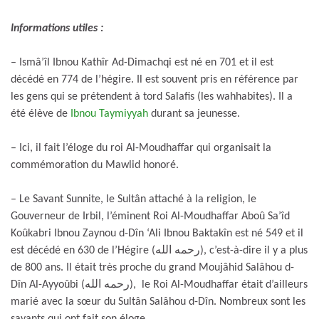
Informations utiles :
– Ismâ’îl Ibnou Kathîr Ad-Dimachqi est né en 701 et il est
décédé en 774 de l’hégire. Il est souvent pris en référence par
les gens qui se prétendent à tord Salafis (les wahhabites). Il a
été élève de
Ibnou Taymiyyah
durant sa jeunesse.
– Ici, il fait l’éloge du roi Al-Moudhaffar qui organisait la
commémoration du Mawlid honoré.
– Le Savant Sunnite, le Sultân attaché à la religion, le
Gouverneur de Irbil, l’éminent Roi Al-Moudhaffar Aboû Sa’îd
Koûkabri Ibnou Zaynou d-Dîn ‘Ali Ibnou Baktakîn est né 549 et il
est décédé en 630 de l’Hégire (رحمه الله), c’est-à-dire il y a plus
de 800 ans. Il était très proche du grand Moujâhid Salâhou d-
Dîn Al-Ayyoûbi (رحمه الله), le Roi Al-Moudhaffar était d’ailleurs
marié avec la sœur du Sultân Salâhou d-Dîn. Nombreux sont les
savants qui ont fait son éloge.