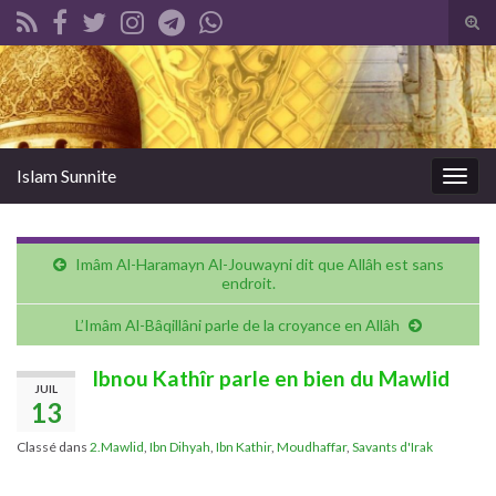
Tog
sear
Search for:
for
Islam Sunnite
Togg
navig
Imâm Al-Haramayn Al-Jouwayni dit que Allâh est sans
endroit.
L’Imâm Al-Bâqillâni parle de la croyance en Allâh
Ibnou Kathîr parle en bien du Mawlid
JUIL
13
Classé dans
2.Mawlid
,
Ibn Dihyah
,
Ibn Kathir
,
Moudhaffar
,
Savants d'Irak