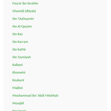
Fourat ibn Ibrahim
Ghamidi (dhiyab)
Ibn 'Outhaymin
Ibn Al-Qayyim
Ibn Baz
Ibn Karram
Ibn Kathir
Ibn Taymiyah
Kalbani
Khomeini
Koulayni
Majlissi
Mouhammad Ibn 'Abdi l-Wahhab
Mouqbil