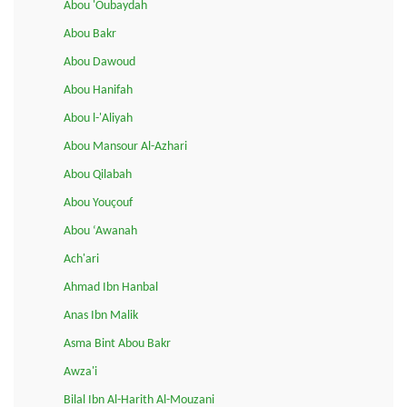
Abou 'Oubaydah
Abou Bakr
Abou Dawoud
Abou Hanifah
Abou l-'Aliyah
Abou Mansour Al-Azhari
Abou Qilabah
Abou Youçouf
Abou ‘Awanah
Ach'ari
Ahmad Ibn Hanbal
Anas Ibn Malik
Asma Bint Abou Bakr
Awza'i
Bilal Ibn Al-Harith Al-Mouzani