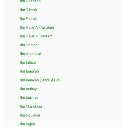
Ibn Dhahirah
Ibn Dihyah
Ibn Fourak
Ibn Hajar Al-'Asqalani
Ibn Hajar Al-Haytami
Ibn Hamdan
Ibn Houmayd
Ibn Jahbal
Ibn Jama'ah
Ibn Jama'ah ('Izzou d-Din)
Ibn Joubayr
Ibn Jouzayy
Ibn Mandhour
Ibn Noujaym
Ibn Rajab