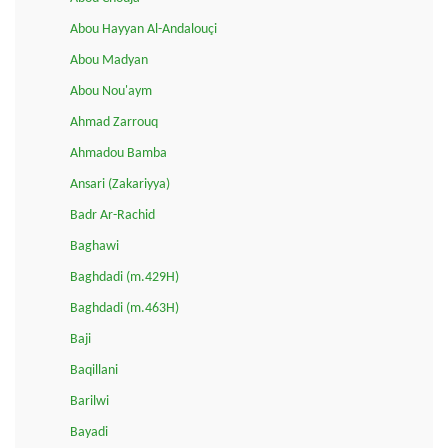
Abou Hayyan Al-Andalouçi
Abou Madyan
Abou Nou'aym
Ahmad Zarrouq
Ahmadou Bamba
Ansari (Zakariyya)
Badr Ar-Rachid
Baghawi
Baghdadi (m.429H)
Baghdadi (m.463H)
Baji
Baqillani
Barilwi
Bayadi