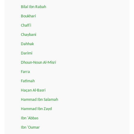
Bilal Ibn Rabah
Boukhari
Chafi'i
Chaybani
Dahhak
Darimi
Dhoun-Noun Al-Misri
Farra
Fatimah
Haçan Al-Basri
Hammad Ibn Salamah
Hammad Ibn Zayd
Ibn 'Abbas
Ibn 'Oumar