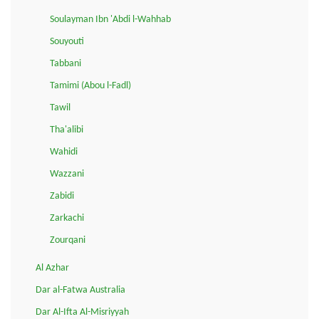
Soulayman Ibn 'Abdi l-Wahhab
Souyouti
Tabbani
Tamimi (Abou l-Fadl)
Tawil
Tha'alibi
Wahidi
Wazzani
Zabidi
Zarkachi
Zourqani
Al Azhar
Dar al-Fatwa Australia
Dar Al-Ifta Al-Misriyyah