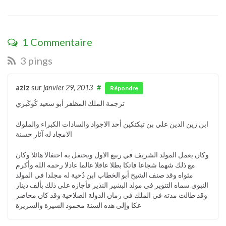
1 Commentaire
3 pings
aziz
sur
janvier 29, 2013
#
Répondre
ترجمة الملك المظفر أبو سعيد كُوكَبري
ابن زين الدين علي بن تبكتكين أحد الاجواد والسادات الكبراء والملوك
الامجاد له آثار حسنة
وكان يعمل المولد الشريف في ربيع الاول ويحتفل به احتفالا هائلا وكان
مع ذلك شهما شجاعا فاتكا بطلا عاقلا عالما عادلا رحمه الله وأكرم
مثواه وقد صنف الشيخ أبو الخطاب ابن دُحية له مجلدا في المولد
النبوي سماه التنوير في مولد البشير النذير فأجازه على ذلك بألف دينار
وقد طالت مدته في الملك في زمان الدولة الصلاحية وقد كان محاصر
عكا وإلى هذه السنة محمود السيرة والسريرة