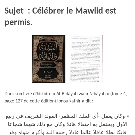
Sujet : Célébrer le Mawlid est
permis.
Dans son livre d’histoire « Al-Bidâyah wa n-Nihâyah » (tome 4,
page 127 de cette édition) Ibnou kathîr a dit :
« وكان يعمل -أي الملك المظفر- المولد الشريف في ربيع
الاول ويحتفل به احتفالا هائلا وكان مع ذلك شهما شجاعا
فاتكا بطلا عاقلا عالما عادلا رحمه الله وأكرم مثواه وقد