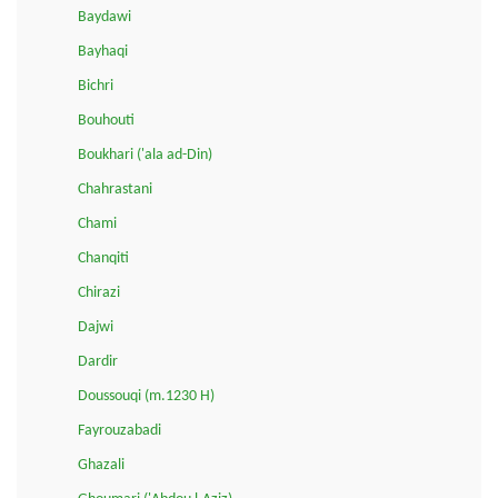
Baydawi
Bayhaqi
Bichri
Bouhouti
Boukhari ('ala ad-Din)
Chahrastani
Chami
Chanqiti
Chirazi
Dajwi
Dardir
Doussouqi (m.1230 H)
Fayrouzabadi
Ghazali