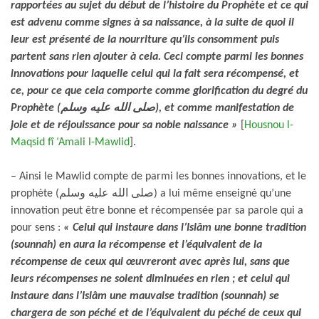
rapportées au sujet du début de l’histoire du Prophète et ce qui
est advenu comme signes à sa naissance, à la suite de quoi il
leur est présenté de la nourriture qu’ils consomment puis
partent sans rien ajouter à cela. Ceci compte parmi les bonnes
innovations pour laquelle celui qui la fait sera récompensé, et
ce, pour ce que cela comporte comme glorification du degré du
Prophète (صلى الله عليه وسلم), et comme manifestation de
joie et de réjouissance pour sa noble naissance »
[
Housnou l-
Maqsid fî ‘Amali l-Mawlid
].
– Ainsi le Mawlid compte de parmi les bonnes innovations, et le
prophète (صلى الله عليه وسلم) a lui même enseigné qu’une
innovation peut être bonne et récompensée par sa parole qui a
pour sens :
« Celui qui instaure dans l’Islâm une bonne tradition
(sounnah) en aura la récompense et l’équivalent de la
récompense de ceux qui œuvreront avec après lui, sans que
leurs récompenses ne soient diminuées en rien ; et celui qui
instaure dans l’Islâm une mauvaise tradition (sounnah) se
chargera de son péché et de l’équivalent du péché de ceux qui