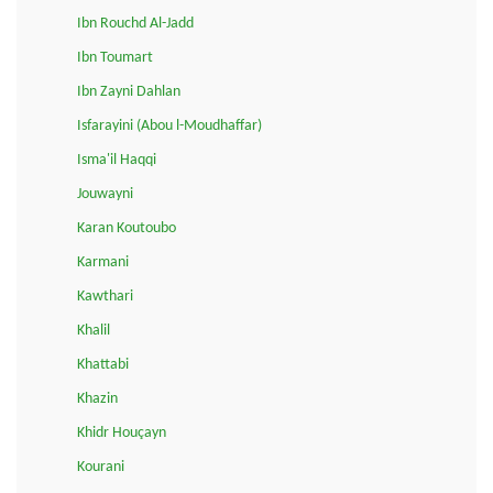
Ibn Rouchd Al-Jadd
Ibn Toumart
Ibn Zayni Dahlan
Isfarayini (Abou l-Moudhaffar)
Isma'il Haqqi
Jouwayni
Karan Koutoubo
Karmani
Kawthari
Khalil
Khattabi
Khazin
Khidr Houçayn
Kourani