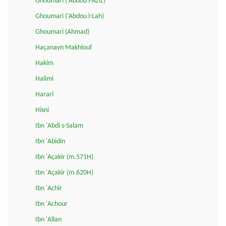
Ghoumari ('Abdou l-Aziz)
Ghoumari ('Abdou l-Lah)
Ghoumari (Ahmad)
Haçanayn Makhlouf
Hakim
Halimi
Harari
Hisni
Ibn 'Abdi s-Salam
Ibn 'Abidin
Ibn 'Açakir (m.571H)
Ibn 'Açakir (m.620H)
Ibn 'Achir
Ibn 'Achour
Ibn 'Allan