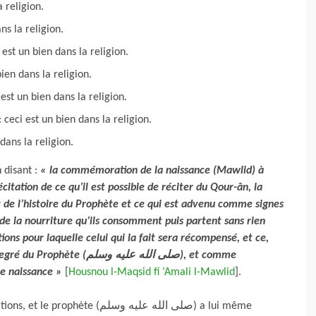
 religion.
ns la religion.
ète (صلى الله عليه وسلم) : ceci est un bien dans la religion.
ien dans la religion.
 est un bien dans la religion.
 ceci est un bien dans la religion.
dans la religion.
 disant :
«
la commémoration de la naissance (Mawlid) à
citation de ce qu’il est possible de réciter du Qour-ân, la
t de l’histoire du Prophète et ce qui est advenu comme signes
é de la nourriture qu’ils consomment puis partent sans rien
ons pour laquelle celui qui la fait sera récompensé, et ce,
صلى الله عليه و), et comme
le naissance »
[
Housnou l-Maqsid fi ‘Amali l-Mawlid
].
(صلى الله عليه وسلم) a lui même