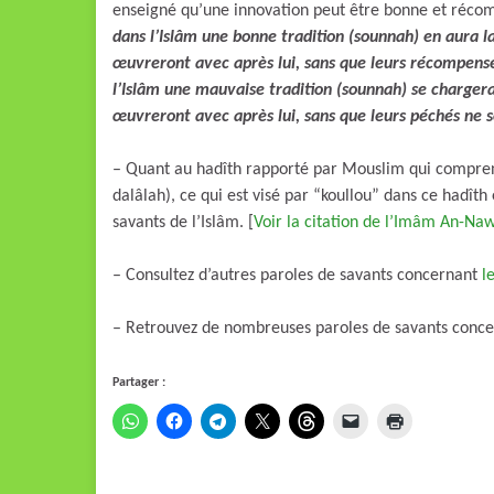
enseigné qu’une innovation peut être bonne et récom
dans l’Islâm une bonne tradition (sounnah) en aura 
œuvreront avec après lui, sans que leurs récompenses
l’Islâm une mauvaise tradition (sounnah) se chargera
œuvreront avec après lui, sans que leurs péchés ne 
– Quant au hadîth rapporté par Mouslim qui comprend les termes : ” ل بدعة ضلالة
dalâlah), ce qui est visé par “koullou” dans ce hadîth
savants de l’Islâm. [
Voir la citation de l’Imâm An-Nawa
– Consultez d’autres paroles de savants concernant
l
– Retrouvez de nombreuses paroles de savants conc
Partager :