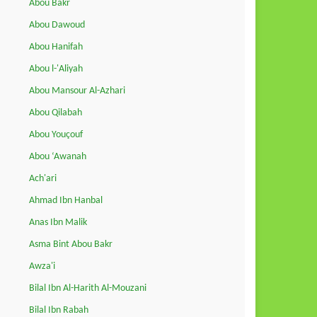
Abou Bakr
Abou Dawoud
Abou Hanifah
Abou l-'Aliyah
Abou Mansour Al-Azhari
Abou Qilabah
Abou Youçouf
Abou ‘Awanah
Ach'ari
Ahmad Ibn Hanbal
Anas Ibn Malik
Asma Bint Abou Bakr
Awza'i
Bilal Ibn Al-Harith Al-Mouzani
Bilal Ibn Rabah