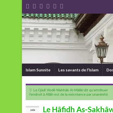
Islam Sunnite
Les savants de l’Islam
Dos
Le Qâdî ‘Abdil-Wahhâb Al-Mâliki dit qu’attribuer
l’endroit à Allâh est de la mécréance par unanimité
Le Hâfidh As-Sakhâwi
JAN