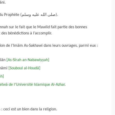
âni.
– Ici, il fait l’éloge de la commémoration du Mawlid du Prophète (صلى الله عليه وسلم).
nah sur le fait que le Mawlid fait partie des bonnes
t des bénédictions à l’accomplir.
ion de l’Imâm As-Sakhawi dans leurs ouvrages, parmi eux :
hlân
[As-Sîrah an-Nabawiyyah]
hâmi
[Souboul al-Houdâ]
ah]
atwâ de l’Université Islamique Al-Azhar
.
 ceci est un bien dans la religion.