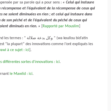
pensée par sa parole qui a pour sens :
« Celui qui instaure
la récompense et l’équivalent de la récompense de ceux qui
 ne soient diminuées en rien ; et celui qui instaure dans
 de son péché et de l’équivalent du péché de ceux qui
soient diminués en rien. »
[
Rapporté par Mouslim
]
وك ” (wa koullou bid’atin
 est “la plupart” des innovations comme l’ont expliqués les
wi à ce sujet : ici
].
es différentes sortes d’innovations : ici
.
ernant
le Mawlid : ici
.