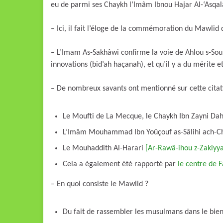
eu de parmi ses Chaykh l’Imâm Ibnou Hajar Al-‘Asqal
– L’Imam As-Sakhâwi confirme la voie de Ahlou s-Soun
innovations (bid’ah haçanah), et qu’il y a du mérite e
– De nombreux savants ont mentionné sur cette citat
Le Moufti de La Mecque, le Chaykh Ibn Zayni Da
L’Imâm Mouhammad Ibn Yoûçouf as-Sâlihi ach-C
Le Mouhaddith Al-Harari
[Ar-Rawâ-ihou z-Zakiyy
Cela a également été rapporté par
le centre de F
– En quoi consiste le Mawlid ?
Du fait de rassembler les musulmans dans le bien :