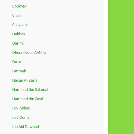
Boukhari
Chafi'i
Chaybani
Dahhak
Darimi
Dhoun-Noun Al-Misri
Farra
Fatimah
Haçan Al-Basri
Hammad Ibn Salamah
Hammad Ibn Zayd
Ibn 'Abbas
Ibn 'Oumar
Ibn Abi Dawoud