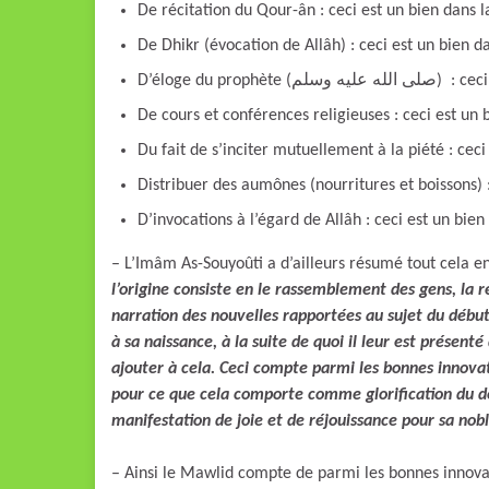
De récitation du Qour-ân : ceci est un bien dans la
De Dhikr (évocation de Allâh) : ceci est un bien da
D’éloge du proph
De cours et conférences religieuses : ceci est un b
Du fait de s’inciter mutuellement à la piété : ceci
Distribuer des aumônes (nourritures et boissons) :
D’invocations à l’égard de Allâh : ceci est un bien 
– L’Imâm As-Souyoûti a d’ailleurs résumé tout cela en
l’origine consiste en le rassemblement des gens, la ré
narration des nouvelles rapportées au sujet du débu
à sa naissance, à la suite de quoi il leur est présent
ajouter à cela. Ceci compte parmi les bonnes innovati
pour ce que cela comporte comme glorification du degré du Prophète (سلم
manifestation de joie et de réjouissance pour sa nob
– Ainsi le Mawlid compte de parmi les bonnes innovations, et le prophète 