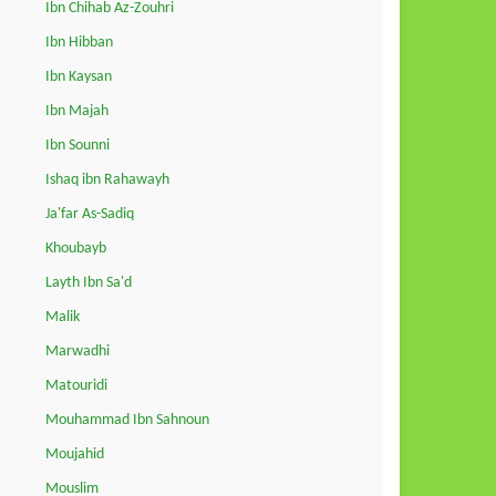
Ibn Chihab Az-Zouhri
Ibn Hibban
Ibn Kaysan
Ibn Majah
Ibn Sounni
Ishaq ibn Rahawayh
Ja'far As-Sadiq
Khoubayb
Layth Ibn Sa'd
Malik
Marwadhi
Matouridi
Mouhammad Ibn Sahnoun
Moujahid
Mouslim