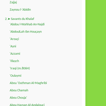
Zajjaj
Zaynou l-'Abidin
2.►Savants du Khalaf
'Abdou l-Wahhab An-Najdi
'AbdoulLah Ibn Houçayn
'Arouçi
'Ayni
'Azzami
'Illaych
'Iraqi (m.806H)
'Oulaymi
Abou 'Outhman Al-Maghribi
Abou Chamah
Abou Chouja'
Abou Hayyan Al-Andalouçi