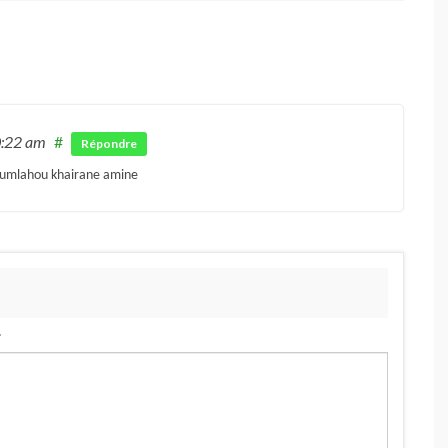
0:22 am
#
Répondre
koumlahou khairane amine
.