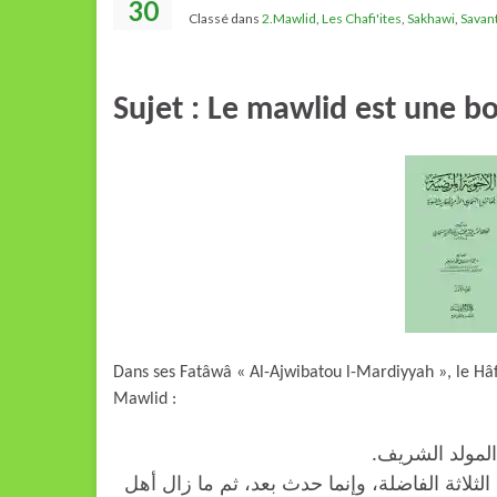
30
Classé dans
2.Mawlid
,
Les Chafi'ites
,
Sakhawi
,
Savan
Sujet : Le mawlid est une b
Dans ses Fatâwâ « Al-Ajwibatou l-Mardiyyah », le Hâ
Mawlid :
« ولد الشريف
لاثة الفاضلة، وإنما حدث بعد، ثم ما زال أهل