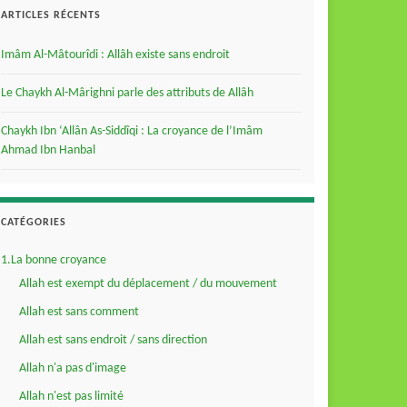
ARTICLES RÉCENTS
Imâm Al-Mâtourîdi : Allâh existe sans endroit
Le Chaykh Al-Mârighni parle des attributs de Allâh
Chaykh Ibn ‘Allân As-Siddîqi : La croyance de l’Imâm
Ahmad Ibn Hanbal
CATÉGORIES
1.La bonne croyance
Allah est exempt du déplacement / du mouvement
Allah est sans comment
Allah est sans endroit / sans direction
Allah n'a pas d'image
Allah n'est pas limité