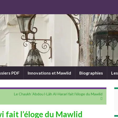
siers PDF
Innovations et Mawlid
Biographies
Les
Le Chaykh ‘Abdou l-Lâh Al-Harari fait l’éloge du Mawlid
 fait l’éloge du Mawlid