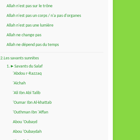
Allah n'est pas sur le trône
Allah n'est pas un corps / n'a pas d'organes
Allah n'est pas une lumière
Allah ne change pas
Allah ne dépend pas du temps
2.Les savants sunnites
1.►Savants du Salaf
'Abdou r-Razzaq
'Aichah
'Ali Ibn Abi Talib
'Oumar Ibn Al-khattab
'Outhman Ibn 'Affan
Abou 'Oubayd
Abou 'Oubaydah