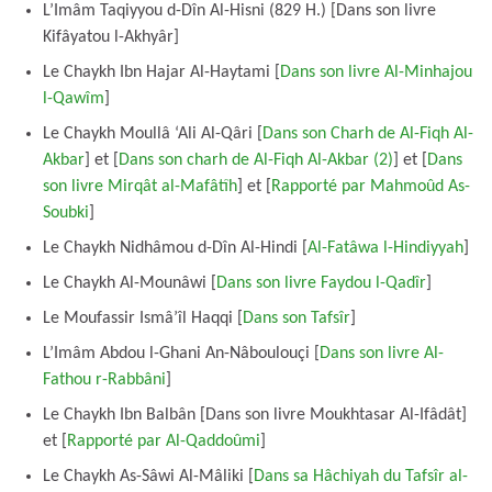
L’Imâm Taqiyyou d-Dîn Al-Hisni (829 H.) [Dans son livre
Kifâyatou l-Akhyâr]
Le Chaykh Ibn Hajar Al-Haytami [
Dans son livre Al-Minhajou
l-Qawîm
]
Le Chaykh Moullâ ‘Ali Al-Qâri [
Dans son Charh de Al-Fiqh Al-
Akbar
] et [
Dans son charh de Al-Fiqh Al-Akbar (2)
] et [
Dans
son livre Mirqât al-Mafâtîh
] et [
Rapporté par Mahmoûd As-
Soubki
]
Le Chaykh Nidhâmou d-Dîn Al-Hindi [
Al-Fatâwa l-Hindiyyah
]
Le Chaykh Al-Mounâwi [
Dans son livre Faydou l-Qadîr
]
Le Moufassir Ismâ’îl Haqqi [
Dans son Tafsîr
]
L’Imâm Abdou l-Ghani An-Nâboulouçi [
Dans son livre Al-
Fathou r-Rabbâni
]
Le Chaykh Ibn Balbân [Dans son livre Moukhtasar Al-Ifâdât]
et [
Rapporté par Al-Qaddoûmi
]
Le Chaykh As-Sâwi Al-Mâliki [
Dans sa Hâchiyah du Tafsîr al-