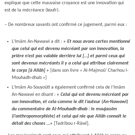
explique que cette mauvaise croyance est une innovation qui
est de la mécréance (koufr).
– De nombreux savants ont confirmé ce jugement, parmi eux :
L’Imâm An-Nawawi a dit :
« Et nous avons certes mentionné
que celui qui est devenu mécréant par son innovation, la
prière n’est pas valable derrière lui […] et parmi ceux qui
sont devenus mécréants il y a celui qui attribue clairement
le corps [à Allâh]
»
[dans son livre « Al-Majmoû’ Charhou l-
Mouhadh-dhab »]
L’Imâm As-Souyoûti a également confirmé cela de l’Imâm
An-Nawawi en disant :
« Celui qui est devenu mécréant par
son innovation, et cela comme le dit l’auteur (An-Nawawi)
du commentaire de Al-Mouhadh-dhab : le moujassim
(l’anthropomorphiste) et celui qui nie que Allâh connait le
détail des choses ..
.»
[Tadrîbou r-Râwî].