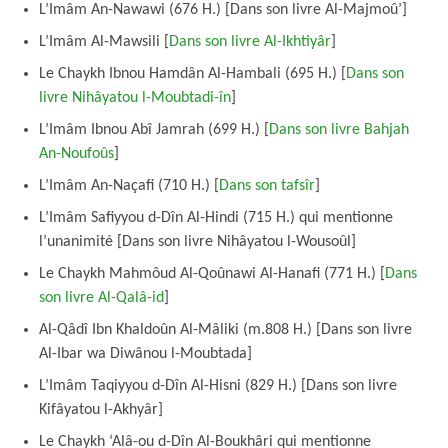
L’Imâm An-Nawawi (676 H.) [Dans son livre Al-Majmoû’]
L’Imâm Al-Mawsili [
Dans son livre Al-Ikhtiyâr
]
Le Chaykh Ibnou Hamdân Al-Hambali (695 H.) [
Dans son
livre Nihâyatou l-Moubtadi-în
]
L’Imâm Ibnou Abî Jamrah (699 H.) [
Dans son livre Bahjah
An-Noufoûs
]
L’Imâm An-Naçafi (710 H.) [
Dans son tafsîr
]
L’Imâm Safiyyou d-Dîn Al-Hindi (715 H.) qui mentionne
l’unanimité [Dans son livre Nihâyatou l-Wousoûl]
Le Chaykh Mahmôud Al-Qoûnawi Al-Hanafi (771 H.) [
Dans
son livre Al-Qalâ-id
]
Al-Qâdî Ibn Khaldoûn Al-Mâliki (m.808 H.) [Dans son livre
Al-Ibar wa Diwânou l-Moubtada]
L’Imâm Taqiyyou d-Dîn Al-Hisni (829 H.) [Dans son livre
Kifâyatou l-Akhyâr]
Le Chaykh ‘Alâ-ou d-Dîn Al-Boukhâri qui mentionne