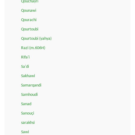
Qouchayri
Qounawi
Qourachi
Qourtoubi
Qourtoubi (yahya)
Razi (m.606H)
Rifa'i
Sa'di
Sakhawi
Samarqandi
Samhoudi
Sanad
Sanouçi
sarakhsi
Sawi