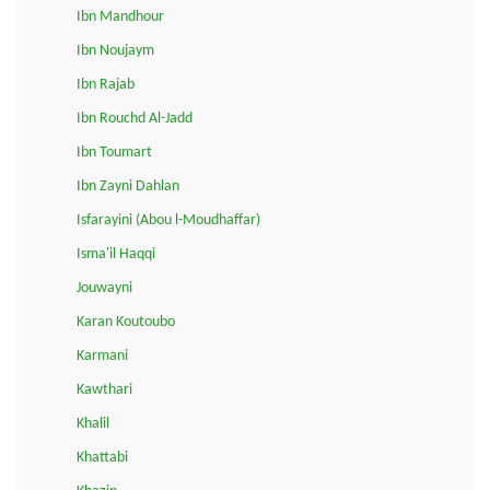
Ibn Mandhour
Ibn Noujaym
Ibn Rajab
Ibn Rouchd Al-Jadd
Ibn Toumart
Ibn Zayni Dahlan
Isfarayini (Abou l-Moudhaffar)
Isma'il Haqqi
Jouwayni
Karan Koutoubo
Karmani
Kawthari
Khalil
Khattabi