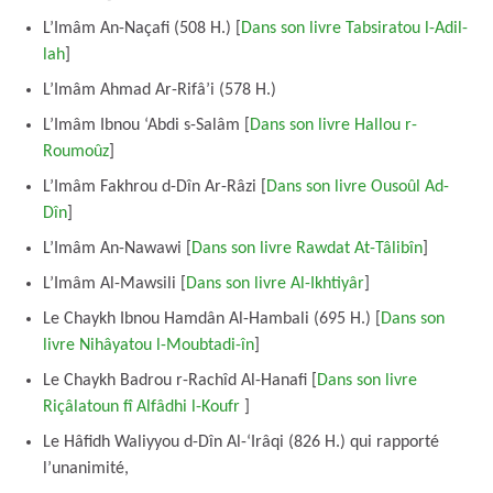
L’Imâm An-Naçafi (508 H.) [
Dans son livre Tabsiratou l-Adil-
lah
]
L’Imâm Ahmad Ar-Rifâ’i (578 H.)
L’Imâm Ibnou ‘Abdi s-Salâm [
Dans son livre Hallou r-
Roumoûz
]
L’Imâm Fakhrou d-Dîn Ar-Râzi [
Dans son livre Ousoûl Ad-
Dîn
]
L’Imâm An-Nawawi [
Dans son livre Rawdat At-Tâlibîn
]
L’Imâm Al-Mawsili [
Dans son livre Al-Ikhtiyâr
]
Le Chaykh Ibnou Hamdân Al-Hambali (695 H.) [
Dans son
livre Nihâyatou l-Moubtadi-în
]
Le Chaykh Badrou r-Rachîd Al-Hanafi [
Dans son livre
Riçâlatoun fî Alfâdhi l-Koufr
]
Le Hâfidh Waliyyou d-Dîn Al-‘Irâqi (826 H.) qui rapporté
l’unanimité,