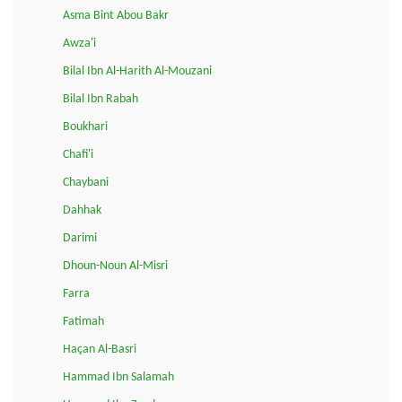
Asma Bint Abou Bakr
Awza'i
Bilal Ibn Al-Harith Al-Mouzani
Bilal Ibn Rabah
Boukhari
Chafi'i
Chaybani
Dahhak
Darimi
Dhoun-Noun Al-Misri
Farra
Fatimah
Haçan Al-Basri
Hammad Ibn Salamah