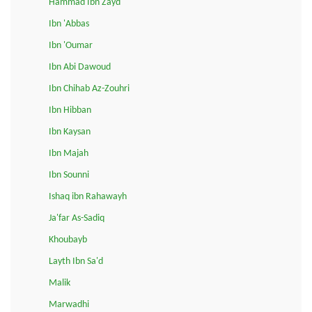
Hammad Ibn Zayd
Ibn 'Abbas
Ibn 'Oumar
Ibn Abi Dawoud
Ibn Chihab Az-Zouhri
Ibn Hibban
Ibn Kaysan
Ibn Majah
Ibn Sounni
Ishaq ibn Rahawayh
Ja'far As-Sadiq
Khoubayb
Layth Ibn Sa'd
Malik
Marwadhi