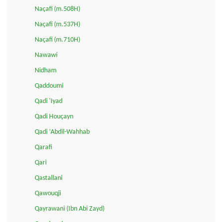
Naçafi (m.508H)
Naçafi (m.537H)
Naçafi (m.710H)
Nawawi
Nidham
Qaddoumi
Qadi 'Iyad
Qadi Houçayn
Qadi ‘Abdil-Wahhab
Qarafi
Qari
Qastallani
Qawouqji
Qayrawani (Ibn Abi Zayd)