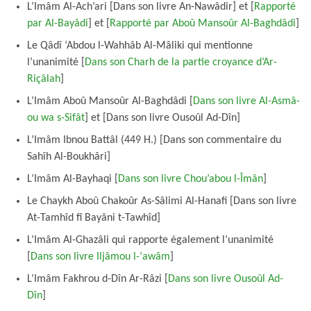
L’Imâm Al-Ach’ari [Dans son livre An-Nawâdir] et [
Rapporté
par Al-Bayâdi
] et [
Rapporté par Aboû Mansoûr Al-Baghdâdi
]
Le Qâdî ‘Abdou l-Wahhâb Al-Mâliki qui mentionne
l’unanimité [
Dans son Charh de la partie croyance d’Ar-
Riçâlah
]
L’Imâm Aboû Mansoûr Al-Baghdâdi [
Dans son livre Al-Asmâ-
ou wa s-Sifât
] et [Dans son livre Ousoûl Ad-Dîn]
L’Imâm Ibnou Battâl (449 H.) [Dans son commentaire du
Sahîh Al-Boukhâri]
L’Imâm Al-Bayhaqi [
Dans son livre Chou’abou l-Îmân
]
Le Chaykh Aboû Chakoûr As-Sâlimi Al-Hanafi [Dans son livre
At-Tamhîd fî Bayâni t-Tawhîd]
L’Imâm Al-Ghazâli qui rapporte également l’unanimité
[
Dans son livre Iljâmou l-‘awâm
]
L’Imâm Fakhrou d-Dîn Ar-Râzi [
Dans son livre Ousoûl Ad-
Dîn
]