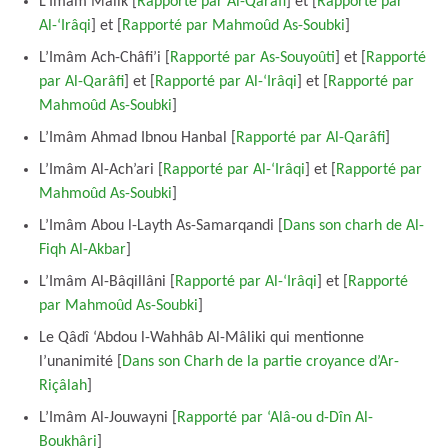
L’Imâm Mâlik [
Rapporté par Al-Qarâfi
] et [
Rapporté par
Al-‘Irâqi
] et [
Rapporté par Mahmoûd As-Soubki
]
L’Imâm Ach-Châfi’i [
Rapporté par As-Souyoûti
] et [
Rapporté
par Al-Qarâfi
] et [
Rapporté par Al-‘Irâqi
] et [
Rapporté par
Mahmoûd As-Soubki
]
L’Imâm Ahmad Ibnou Hanbal [
Rapporté par Al-Qarâfi
]
L’Imâm Al-Ach’ari [
Rapporté par Al-‘Irâqi
] et [
Rapporté par
Mahmoûd As-Soubki
]
L’Imâm Abou l-Layth As-Samarqandi [
Dans son charh de Al-
Fiqh Al-Akbar
]
L’Imâm Al-Bâqillâni [
Rapporté par Al-‘Irâqi
] et [
Rapporté
par Mahmoûd As-Soubki
]
Le Qâdî ‘Abdou l-Wahhâb Al-Mâliki qui mentionne
l’unanimité [
Dans son Charh de la partie croyance d’Ar-
Riçâlah
]
L’Imâm Al-Jouwayni [
Rapporté par ‘Alâ-ou d-Dîn Al-
Boukhâri
]