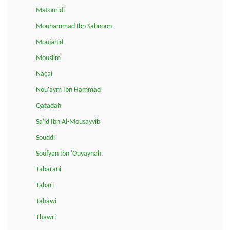
Matouridi
Mouhammad Ibn Sahnoun
Moujahid
Mouslim
Naçai
Nou'aym Ibn Hammad
Qatadah
Sa'id Ibn Al-Mousayyib
Souddi
Soufyan Ibn 'Ouyaynah
Tabarani
Tabari
Tahawi
Thawri