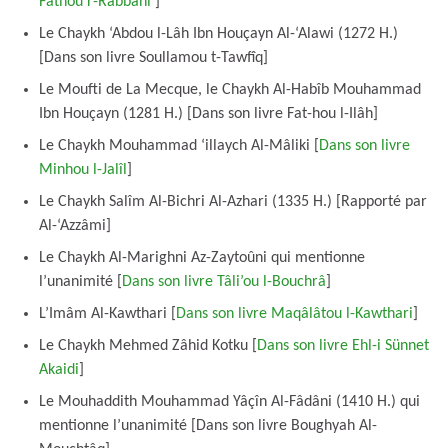
Fathou r-Rabbâni
]
Le Chaykh ‘Abdou l-Lâh Ibn Houçayn Al-‘Alawi (1272 H.)
[Dans son livre Soullamou t-Tawfîq]
Le Moufti de La Mecque, le Chaykh Al-Habîb Mouhammad
Ibn Houçayn (1281 H.) [Dans son livre Fat-hou l-Ilâh]
Le Chaykh Mouhammad ‘illaych Al-Mâliki [
Dans son livre
Minhou l-Jalîl
]
Le Chaykh Salîm Al-Bichri Al-Azhari (1335 H.) [Rapporté par
Al-‘Azzâmi]
Le Chaykh Al-Marighni Az-Zaytoûni qui mentionne
l’unanimité [
Dans son livre Tâli’ou l-Bouchrâ
]
L’Imâm Al-Kawthari [
Dans son livre Maqâlâtou l-Kawthari
]
Le Chaykh Mehmed Zâhid Kotku [
Dans son livre Ehl-i Sünnet
Akaidi
]
Le Mouhaddith Mouhammad Yâçîn Al-Fâdâni (1410 H.) qui
mentionne l’unanimité [Dans son livre Boughyah Al-