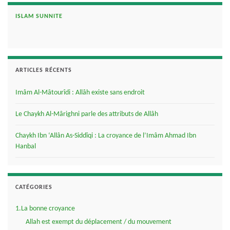
ISLAM SUNNITE
ARTICLES RÉCENTS
Imâm Al-Mâtourîdi : Allâh existe sans endroit
Le Chaykh Al-Mârighni parle des attributs de Allâh
Chaykh Ibn ‘Allân As-Siddîqi : La croyance de l’Imâm Ahmad Ibn
Hanbal
CATÉGORIES
1.La bonne croyance
Allah est exempt du déplacement / du mouvement