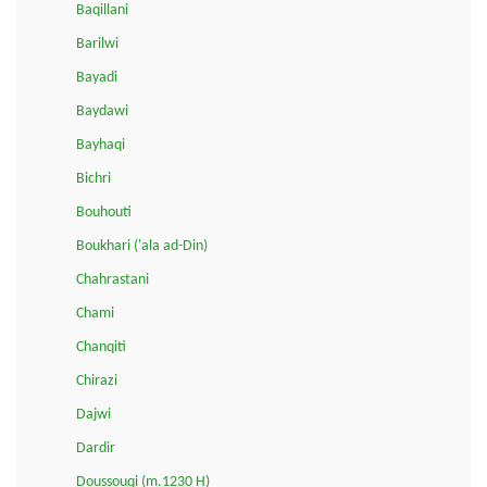
Baqillani
Barilwi
Bayadi
Baydawi
Bayhaqi
Bichri
Bouhouti
Boukhari ('ala ad-Din)
Chahrastani
Chami
Chanqiti
Chirazi
Dajwi
Dardir
Doussouqi (m.1230 H)