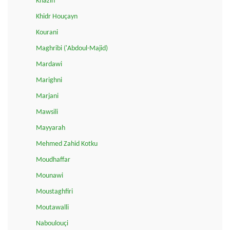
Khazin
Khidr Houçayn
Kourani
Maghribi ('Abdoul-Majid)
Mardawi
Marighni
Marjani
Mawsili
Mayyarah
Mehmed Zahid Kotku
Moudhaffar
Mounawi
Moustaghfiri
Moutawalli
Naboulouçi