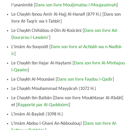
l’unanimité [
Dans son livre Mouljimatou l-Moujassimah
]
Le Chaykh Ibnou Amîr Al-Hajj Al-Hanafi (879 H.) [Dans son
livre At-Taqrîr wa t-Tahbîr]
Le Chaykh Chihâbou d-Dîn Al-Koûrâni [
Dans son livre Ad-
Dourarou l-Lawâmi’
]
L’Imâm As-Souyoûti [
Dans son livre al-Achbâh wa n-Nadhâ-
ir
]
Le Chaykh Ibn Hajar Al-Haytami [
Dans son livre Al-Minhajou
l-Qawîm
]
Le Chaykh Al-Mounâwi [
Dans son livre Faydou l-Qadîr
]
Le Chaykh Mouhammad Mayyârah (1072 H.)
Le Chaykh Ibn Balbân [Dans son livre Moukhtasar Al-Ifâdât]
et [
Rapporté par Al-Qaddoûmi
]
L’Imâm Al-Bayâdi (1098 H.)
L’Imâm Abdou l-Ghani An-Nâboulouçi [
Dans son livre Al-