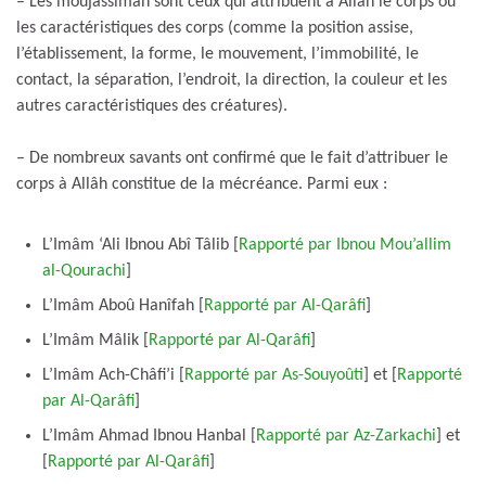
– Les moujassimah sont ceux qui attribuent à Allâh le corps ou
les caractéristiques des corps (comme la position assise,
l’établissement, la forme, le mouvement, l’immobilité, le
contact, la séparation, l’endroit, la direction, la couleur et les
autres caractéristiques des créatures).
– De nombreux savants ont confirmé que le fait d’attribuer le
corps à Allâh constitue de la mécréance. Parmi eux :
L’Imâm ‘Ali Ibnou Abî Tâlib [
Rapporté par Ibnou Mou’allim
al-Qourachi
]
L’Imâm Aboû Hanîfah [
Rapporté par Al-Qarâfi
]
L’Imâm Mâlik [
Rapporté par Al-Qarâfi
]
L’Imâm Ach-Châfi’i [
Rapporté par As-Souyoûti
] et [
Rapporté
par Al-Qarâfi
]
L’Imâm Ahmad Ibnou Hanbal [
Rapporté par Az-Zarkachi
] et
[
Rapporté par Al-Qarâfi
]