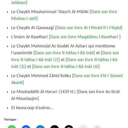
Jalâlayn
]
Le Chaykh Mouhammad ‘illaych Al-Mâliki [
Dans son livre
Minhou l-Jalîl
]
Le Chaykh Al-Qawouqji [
Dans son livre Al-I’timâd fi l-I’tiqâd
]
L’Imâm Al-Kawthari [
Dans son livre Maqâlâtou l-Kawthari
]
Le Chaykh Mahmoûd As-Soubki Al-Azhari qui mentionne
l’unanimité [
Dans son livre It-hâfou l-Kâ-inât
] et [
Dans son
livre It-hâfou l-Kâ-inât (2)
] et [
Dans son livre It-hâfou l-Kâ-
inât (3)
] et [
Dans son livre It-hâfou l-Kâ-inât (4)
]
Le Chaykh Mehmed Zâhid Kotku [
Dans son livre Ehl-i Sünnet
Akaidi
]
Le Mouhaddith Al-Harari (1439 H.) [Dans son livre As-Sirât
Al-Moustaqîm]
Et beaucoup d’autres…
Partager :