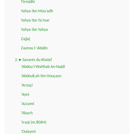
Tirmidhi
Yahya Ibn Mou'adh
Yahya Ibn Ya'mar
Yahya Ibn Yahya
Zajjaj
Zaynou l-'Abidin
2.►Savants du Khalaf
'Abdou l-Wahhab An-Najdi
'AbdoulLah Ibn Houçayn
'Arouçi
'Ayni
'Azzami
'Illaych
'Iraqi (m.806H)
'Oulaymi