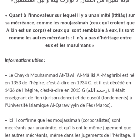
« Quant à l’innovateur sur lequel il y a unanimité (ittifâq) sur
sa mécréance, comme les moujassimah (ceux qui croient que
Allâh est un corps) et ceux qui sont semblable à eux, ils sont
comme les autres mécréants : il n’y a pas d’héritage entre
eux et les musulmans »
Informations utiles :
– Le Chaykh Mouhammad At-Tâwîl Al-Mâliki Al-Maghribi est né
en 1353 de l’hégire, c’est-à-dire en 1934 G, et il est décédé en
1436 de l’hégire, c’est-à-dire en 2015 G (رحمه الله). Il était
enseignant de fiqh (jurisprudence) et de ousoûl (fondements) à
l’Université Islamique Al-Qarawiyyîn de Fès (Maroc).
– Ici il confirme que les moujassimah (corporalistes) sont
mécréants par unanimité, et qu’ils ont le même jugement que
les autres mécréants, même dans les jugements de l’héritage. Il