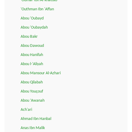
'Oumar Ibn Al-khattab
'Outhman Ibn 'Affan
Abou 'Oubayd
Abou 'Oubaydah
Abou Bakr
Abou Dawoud
Abou Hanifah
Abou l-'Aliyah
Abou Mansour Al-Azhari
Abou Qilabah
Abou Youçouf
Abou ‘Awanah
Ach'ari
Ahmad Ibn Hanbal
Anas Ibn Malik