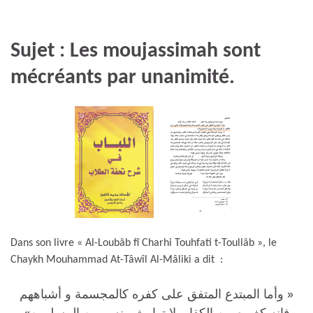
Sujet : Les moujassimah sont
mécréants par unanimité.
Dans son livre « Al-Loubâb fî Charhi Touhfati t-Toullâb », le
Chaykh Mouhammad At-Tâwîl Al-Mâliki a dit :
« وأما المبتدع المتفق على كفره كالمجسمة و أشباههم
فإنه كغيره من الكفار, لا توارث بينه و بين المسلمين»