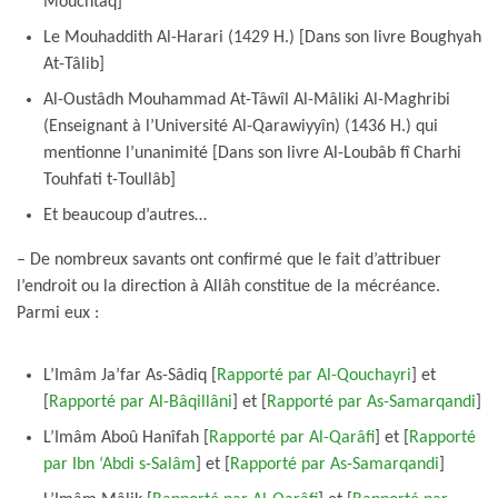
Mouchtâq]
Le Mouhaddith Al-Harari (1429 H.) [Dans son livre Boughyah
At-Tâlib]
Al-Oustâdh Mouhammad At-Tâwîl Al-Mâliki Al-Maghribi
(Enseignant à l’Université Al-Qarawiyyîn) (1436 H.) qui
mentionne l’unanimité [Dans son livre Al-Loubâb fî Charhi
Touhfati t-Toullâb]
Et beaucoup d’autres…
– De nombreux savants ont confirmé que le fait d’attribuer
l’endroit ou la direction à Allâh constitue de la mécréance.
Parmi eux :
L’Imâm Ja’far As-Sâdiq [
Rapporté par Al-Qouchayri
] et
[
Rapporté par Al-Bâqillâni
] et [
Rapporté par As-Samarqandi
]
L’Imâm Aboû Hanîfah [
Rapporté par Al-Qarâfi
] et [
Rapporté
par Ibn ‘Abdi s-Salâm
] et [
Rapporté par As-Samarqandi
]