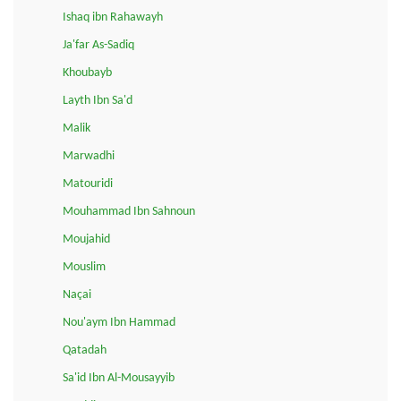
Ishaq ibn Rahawayh
Ja'far As-Sadiq
Khoubayb
Layth Ibn Sa'd
Malik
Marwadhi
Matouridi
Mouhammad Ibn Sahnoun
Moujahid
Mouslim
Naçai
Nou'aym Ibn Hammad
Qatadah
Sa'id Ibn Al-Mousayyib