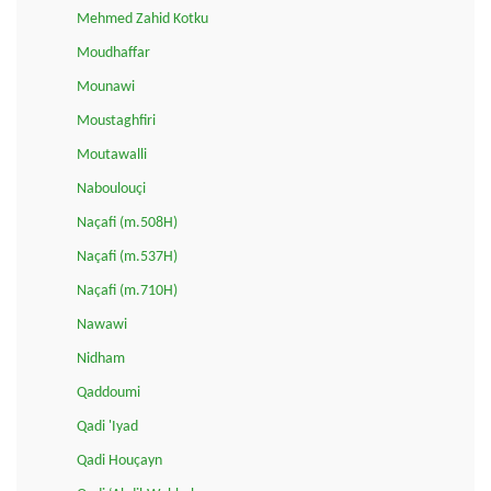
Mehmed Zahid Kotku
Moudhaffar
Mounawi
Moustaghfiri
Moutawalli
Naboulouçi
Naçafi (m.508H)
Naçafi (m.537H)
Naçafi (m.710H)
Nawawi
Nidham
Qaddoumi
Qadi 'Iyad
Qadi Houçayn