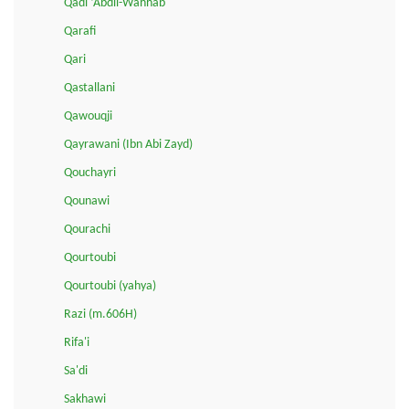
Qadi ‘Abdil-Wahhab
Qarafi
Qari
Qastallani
Qawouqji
Qayrawani (Ibn Abi Zayd)
Qouchayri
Qounawi
Qourachi
Qourtoubi
Qourtoubi (yahya)
Razi (m.606H)
Rifa'i
Sa'di
Sakhawi