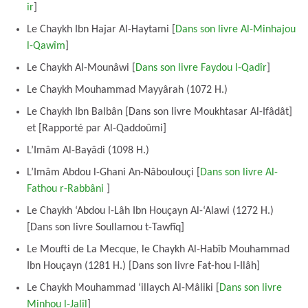
ir
]
Le Chaykh Ibn Hajar Al-Haytami [
Dans son livre Al-Minhajou
l-Qawîm
]
Le Chaykh Al-Mounâwi [
Dans son livre Faydou l-Qadîr
]
Le Chaykh Mouhammad Mayyârah (1072 H.)
Le Chaykh Ibn Balbân [Dans son livre Moukhtasar Al-Ifâdât]
et [Rapporté par Al-Qaddoûmi]
L’Imâm Al-Bayâdi (1098 H.)
L’Imâm Abdou l-Ghani An-Nâboulouçi [
Dans son livre Al-
Fathou r-Rabbâni
]
Le Chaykh ‘Abdou l-Lâh Ibn Houçayn Al-‘Alawi (1272 H.)
[Dans son livre Soullamou t-Tawfîq]
Le Moufti de La Mecque, le Chaykh Al-Habîb Mouhammad
Ibn Houçayn (1281 H.) [Dans son livre Fat-hou l-Ilâh]
Le Chaykh Mouhammad ‘illaych Al-Mâliki [
Dans son livre
Minhou l-Jalîl
]