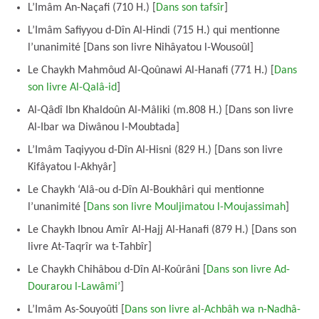
L’Imâm An-Naçafi (710 H.) [
Dans son tafsîr
]
L’Imâm Safiyyou d-Dîn Al-Hindi (715 H.) qui mentionne
l’unanimité [Dans son livre Nihâyatou l-Wousoûl]
Le Chaykh Mahmôud Al-Qoûnawi Al-Hanafi (771 H.) [
Dans
son livre Al-Qalâ-id
]
Al-Qâdî Ibn Khaldoûn Al-Mâliki (m.808 H.) [Dans son livre
Al-Ibar wa Diwânou l-Moubtada]
L’Imâm Taqiyyou d-Dîn Al-Hisni (829 H.) [Dans son livre
Kifâyatou l-Akhyâr]
Le Chaykh ‘Alâ-ou d-Dîn Al-Boukhâri qui mentionne
l’unanimité [
Dans son livre Mouljimatou l-Moujassimah
]
Le Chaykh Ibnou Amîr Al-Hajj Al-Hanafi (879 H.) [Dans son
livre At-Taqrîr wa t-Tahbîr]
Le Chaykh Chihâbou d-Dîn Al-Koûrâni [
Dans son livre Ad-
Dourarou l-Lawâmi’
]
L’Imâm As-Souyoûti [
Dans son livre al-Achbâh wa n-Nadhâ-