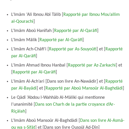
L’Imâm ‘Ali Ibnou Abî Tâlib [
Rapporté par Ibnou Mou’allim
al-Qourachi
]
L’Imâm Aboû Hanîfah [
Rapporté par Al-Qarâfi
]
L’Imâm Mâlik [
Rapporté par Al-Qarâfi
]
L’Imâm Ach-Châfi’i [
Rapporté par As-Souyoûti
] et [
Rapporté
par Al-Qarâfi
]
L’Imâm Ahmad Ibnou Hanbal [
Rapporté par Az-Zarkachi
] et
[
Rapporté par Al-Qarâfi
]
L’Imâm Al-Ach’ari [Dans son livre An-Nawâdir] et [
Rapporté
par Al-Bayâdi
] et [
Rapporté par Aboû Mansoûr Al-Baghdâdi
]
Le Qâdî ‘Abdou l-Wahhâb Al-Mâliki qui mentionne
l’unanimité [
Dans son Charh de la partie croyance d’Ar-
Riçâlah
]
L’Imâm Aboû Mansoûr Al-Baghdâdi [
Dans son livre Al-Asmâ-
ou wa s-Sifât
] et [Dans son livre Ousoûl Ad-Dîn]