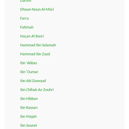
Darimi
Dhoun-Noun Al-Misri
Farra
Fatimah
Haçan Al-Basri
Hammad Ibn Salamah
Hammad Ibn Zayd
Ibn 'Abbas
Ibn 'Oumar
Ibn Abi Dawoud
Ibn Chihab Az-Zouhri
Ibn Hibban
Ibn Kaysan
Ibn Majah
Ibn Sounni