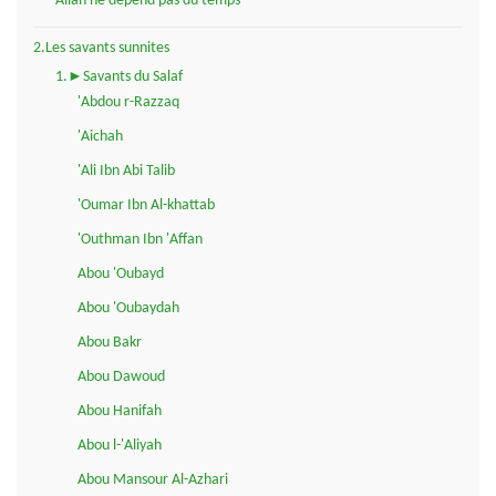
Allah ne dépend pas du temps
2.Les savants sunnites
1.►Savants du Salaf
'Abdou r-Razzaq
'Aichah
'Ali Ibn Abi Talib
'Oumar Ibn Al-khattab
'Outhman Ibn 'Affan
Abou 'Oubayd
Abou 'Oubaydah
Abou Bakr
Abou Dawoud
Abou Hanifah
Abou l-'Aliyah
Abou Mansour Al-Azhari