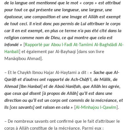
de la langue ont mentionné que le mot « corps » est attribué
pour tout ce qui présente une longueur, une largeur, une
épaisseur, une composition et une image et Allâh est exempt
de tout ceci. Il n’est donc pas permis de Lui attribuer le corps
car Il en est exempt, en plus ce terme n’a pas été cité dans la
religion comme nom de Dieu, ce qui montre que cela est
infondé »
[
Rapporté par Abou l-Fadl At-Tamîmi Al-Baghdâdi Al-
Hanbali
] et également par Al-Bayhaqi [dans son livre
Manâqibou Ahmad].
– Et le Chaykh Ibnou Hajar Al-Haytami a dit :
« Sache que Al-
Qarâfi et d’autres ont rapporté de Ach-Châfi’i, de Mâlik, de
Ahmad [Ibn Hanbal] et de Aboû Hanîfah, que Allâh les agrée,
que ceux qui disent [à propos de Allâh] qu’Il est dans une
direction ou qu’Il est un corps ont commis de la mécréance, et
ils [ces savants] ont raison en cela »
[
Al-Minhajou l-Qawîm
].
– De nombreux savants ont confirmé que le fait d’attribuer le
corps à Allâh constitue de la mécréance. Parmi eux :