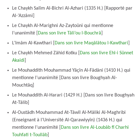
Le Chaykh Salîm Al-Bichri Al-Azhari (1335 H.) [Rapporté par
Al-‘Azzâmi]
Le Chaykh Al-Marighni Az-Zaytoûni qui mentionne
l’unanimité [
Dans son livre Tâli’ou l-Bouchrâ
]
L’Imâm Al-Kawthari [
Dans son livre Maqâlâtou l-Kawthari
]
Le Chaykh Mehmed Zâhid Kotku [
Dans son livre Ehl-i Sünnet
Akaidi
]
Le Mouhaddith Mouhammad Yâçîn Al-Fâdâni (1410 H.) qui
mentionne l’unanimité [Dans son livre Boughyah Al-
Mouchtâq]
Le Mouhaddith Al-Harari (1429 H.) [Dans son livre Boughyah
At-Tâlib]
Al-Oustâdh Mouhammad At-Tâwîl Al-Mâliki Al-Maghribi
(Enseignant à l’Université Al-Qarawiyyîn) (1436 H.) qui
mentionne l’unanimité [
Dans son livre Al-Loubâb fî Charhi
Touhfati t-Toullâb
]