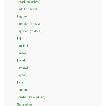
Ansari (Zakariyya)
Badr Ar-Rachid
Baghawi
Baghdadi (m.429H)
Baghdadi (m.463H)
Baji
Baqillani
Barilwi
Bayadi
Baydawi
Bayhaqi
Bichri
Bouhouti
Boukhari ('ala ad-Din)
Chahrastani