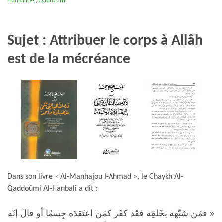
Hanbalites
,
Qaddoumi
Sujet : Attribuer le corps à Allâh
est de la mécréance
Dans son livre « Al-Manhajou l-Ahmad », le Chaykh Al-
Qaddoûmi Al-Hanbali a dit :
« فمَن شبّهه بخَلقِه فقَد كفَر كمَن اعتَقدَه جِسمًا أو قالَ إنّه