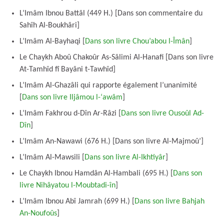
L’Imâm Ibnou Battâl (449 H.) [Dans son commentaire du
Sahîh Al-Boukhâri]
L’Imâm Al-Bayhaqi [
Dans son livre Chou’abou l-Îmân
]
Le Chaykh Aboû Chakoûr As-Sâlimi Al-Hanafi [Dans son livre
At-Tamhîd fî Bayâni t-Tawhîd]
L’Imâm Al-Ghazâli qui rapporte également l’unanimité
[
Dans son livre Iljâmou l-‘awâm
]
L’Imâm Fakhrou d-Dîn Ar-Râzi [
Dans son livre Ousoûl Ad-
Dîn
]
L’Imâm An-Nawawi (676 H.) [Dans son livre Al-Majmoû’]
L’Imâm Al-Mawsili [
Dans son livre Al-Ikhtiyâr
]
Le Chaykh Ibnou Hamdân Al-Hambali (695 H.) [
Dans son
livre Nihâyatou l-Moubtadi-în
]
L’Imâm Ibnou Abî Jamrah (699 H.) [
Dans son livre Bahjah
An-Noufoûs
]