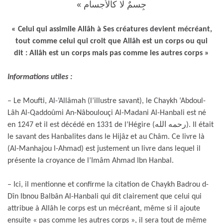
جِسمٌ لا كالأجسام »
« Celui qui assimile Allâh à Ses créatures devient mécréant,
tout comme celui qui croit que Allâh est un corps ou qui
dit : Allâh est un corps mais pas comme les autres corps »
Informations utiles :
– Le Moufti, Al-’Allâmah (l’illustre savant), le Chaykh ‘Abdoul-
Lâh Al-Qaddoûmi An-Nâboulouçi Al-Madani Al-Hanbali est né
en 1247 et il est décédé en 1331 de l’Hégire (رحمه الله). Il était
le savant des Hanbalites dans le Hijâz et au Châm. Ce livre là
(Al-Manhajou l-Ahmad) est justement un livre dans lequel il
présente la croyance de l’Imâm Ahmad Ibn Hanbal.
– Ici, il mentionne et confirme la citation de Chaykh Badrou d-
Dîn Ibnou Balbân Al-Hanbali qui dit clairement que celui qui
attribue à Allâh le corps est un mécréant, même si il ajoute
ensuite « pas comme les autres corps », il sera tout de même