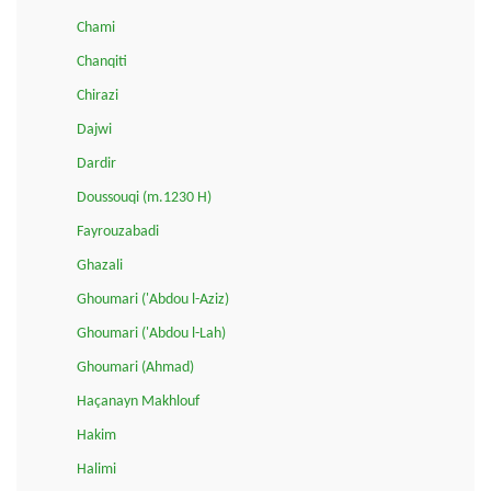
Chami
Chanqiti
Chirazi
Dajwi
Dardir
Doussouqi (m.1230 H)
Fayrouzabadi
Ghazali
Ghoumari ('Abdou l-Aziz)
Ghoumari ('Abdou l-Lah)
Ghoumari (Ahmad)
Haçanayn Makhlouf
Hakim
Halimi