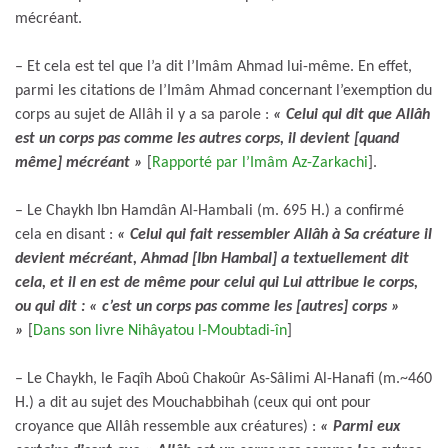
mécréant.
– Et cela est tel que l’a dit l’Imâm Ahmad lui-même. En effet,
parmi les citations de l’Imâm Ahmad concernant l’exemption du
corps au sujet de Allâh il y a sa parole :
« Celui qui dit que Allâh
est un corps pas comme les autres corps, il devient [quand
même] mécréant »
[
Rapporté par l’Imâm Az-Zarkachi
].
– Le Chaykh Ibn Hamdân Al-Hambali (m. 695 H.) a confirmé
cela en disant :
« Celui qui fait ressembler Allâh à Sa créature il
devient mécréant, Ahmad [Ibn Hambal] a textuellement dit
cela, et il en est de même pour celui qui Lui attribue le corps,
ou qui dit : « c’est un corps pas comme les [autres] corps »
»
[
Dans son livre Nihâyatou l-Moubtadi-în
]
– Le Chaykh, le Faqîh Aboû Chakoûr As-Sâlimi Al-Hanafi (m.~460
H.) a dit au sujet des Mouchabbihah (ceux qui ont pour
croyance que Allâh ressemble aux créatures) :
« Parmi eux