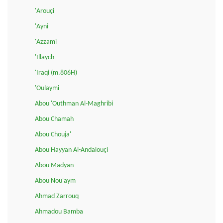
'Arouçi
'Ayni
'Azzami
'Illaych
'Iraqi (m.806H)
'Oulaymi
Abou 'Outhman Al-Maghribi
Abou Chamah
Abou Chouja'
Abou Hayyan Al-Andalouçi
Abou Madyan
Abou Nou'aym
Ahmad Zarrouq
Ahmadou Bamba