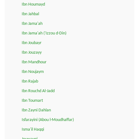
Ibn Houmayd
Ibn Jahbal
Ibn Jama'ah
Ibn Jama'ah ('Izzou d-Din)
Ibn Joubayr
Ibn Jouzayy
Ibn Mandhour
Ibn Noujaym
Ibn Rajab
Ibn Rouchd Al-Jadd
Ibn Toumart
Ibn Zayni Dahlan
Isfarayini (Abou l-Moudhaffar)
Isma'il Haqqi