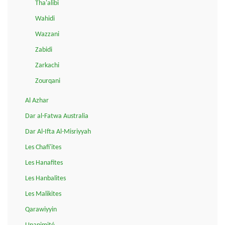
Tha'alibi
Wahidi
Wazzani
Zabidi
Zarkachi
Zourqani
Al Azhar
Dar al-Fatwa Australia
Dar Al-Ifta Al-Misriyyah
Les Chafi'ites
Les Hanafites
Les Hanbalites
Les Malikites
Qarawiyyin