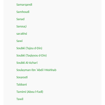
Samarqandi
Samhoudi
Sanad
Sanouçi
sarakhsi
Sawi
Soubki (Tajou d-Din)
Soubki (Taqiyyou d-Din)
Soubki Al-Azhari
Soulayman Ibn 'Abdi l-Wahhab
Souyouti
Tabbani
Tamimi (Abou l-Fadl)
Tawil