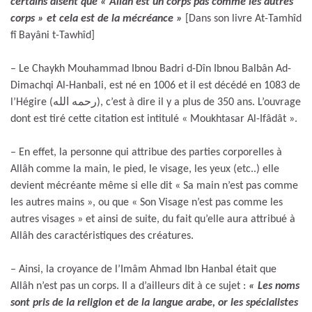
certains disent que « Allâh est un corps pas comme les autres
corps » et cela est de la mécréance »
[Dans son livre At-Tamhîd
fî Bayâni t-Tawhîd]
– Le Chaykh Mouhammad Ibnou Badri d-Dîn Ibnou Balbân Ad-
Dimachqi Al-Hanbali, est né en 1006 et il est décédé en 1083 de
l’Hégire (رحمه الله), c’est à dire il y a plus de 350 ans. L’ouvrage
dont est tiré cette citation est intitulé « Moukhtasar Al-Ifâdât ».
– En effet, la personne qui attribue des parties corporelles à
Allâh comme la main, le pied, le visage, les yeux (etc..) elle
devient mécréante même si elle dit « Sa main n’est pas comme
les autres mains », ou que « Son Visage n’est pas comme les
autres visages » et ainsi de suite, du fait qu’elle aura attribué à
Allâh des caractéristiques des créatures.
– Ainsi, la croyance de l’Imâm Ahmad Ibn Hanbal était que
Allâh n’est pas un corps. Il a d’ailleurs dit à ce sujet :
« Les noms
sont pris de la religion et de la langue arabe, or les spécialistes