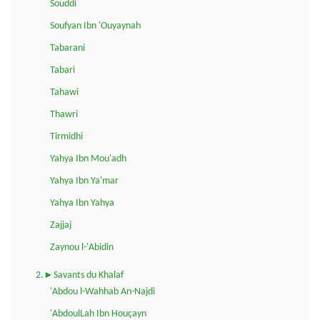
Souddi
Soufyan Ibn 'Ouyaynah
Tabarani
Tabari
Tahawi
Thawri
Tirmidhi
Yahya Ibn Mou'adh
Yahya Ibn Ya'mar
Yahya Ibn Yahya
Zajjaj
Zaynou l-'Abidin
2.►Savants du Khalaf
'Abdou l-Wahhab An-Najdi
'AbdoulLah Ibn Houçayn