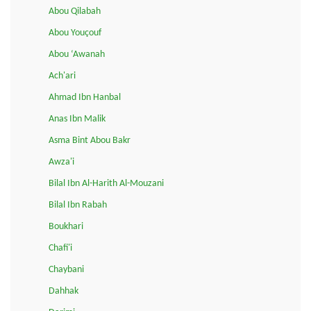
Abou Qilabah
Abou Youçouf
Abou ‘Awanah
Ach'ari
Ahmad Ibn Hanbal
Anas Ibn Malik
Asma Bint Abou Bakr
Awza'i
Bilal Ibn Al-Harith Al-Mouzani
Bilal Ibn Rabah
Boukhari
Chafi'i
Chaybani
Dahhak