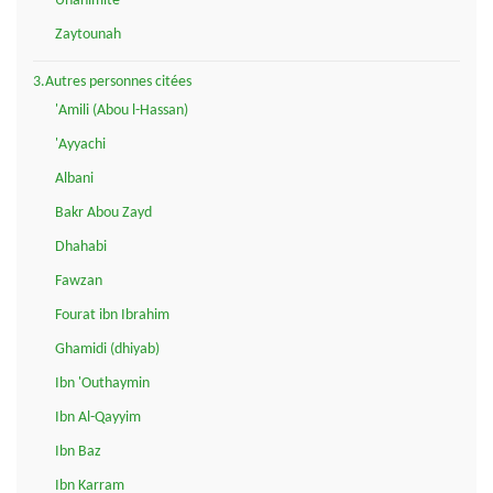
Unanimité
Zaytounah
3.Autres personnes citées
'Amili (Abou l-Hassan)
'Ayyachi
Albani
Bakr Abou Zayd
Dhahabi
Fawzan
Fourat ibn Ibrahim
Ghamidi (dhiyab)
Ibn 'Outhaymin
Ibn Al-Qayyim
Ibn Baz
Ibn Karram