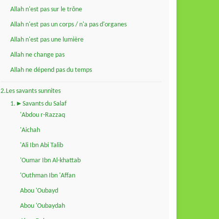
Allah n'est pas sur le trône
Allah n'est pas un corps / n'a pas d'organes
Allah n'est pas une lumière
Allah ne change pas
Allah ne dépend pas du temps
2.Les savants sunnites
1.►Savants du Salaf
'Abdou r-Razzaq
'Aichah
'Ali Ibn Abi Talib
'Oumar Ibn Al-khattab
'Outhman Ibn 'Affan
Abou 'Oubayd
Abou 'Oubaydah