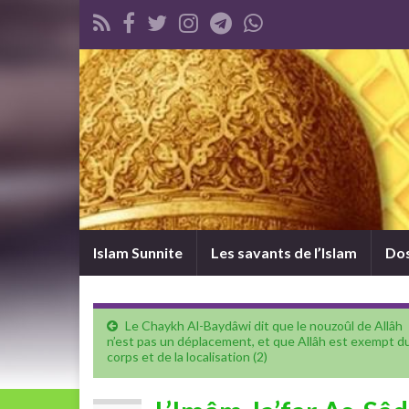
Islam Sunnite
Les savants de l’Islam
Dos
Le Chaykh Al-Baydâwi dit que le nouzoûl de Allâh
n’est pas un déplacement, et que Allâh est exempt d
corps et de la localisation (2)