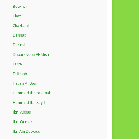
Boukhari
Chafi'i
Chaybani
Dahhak
Darimi
Dhoun-Noun Al-Misri
Farra
Fatimah
Haçan Al-Basri
Hammad Ibn Salamah
Hammad Ibn Zayd
Ibn 'Abbas
Ibn 'Oumar
Ibn Abi Dawoud