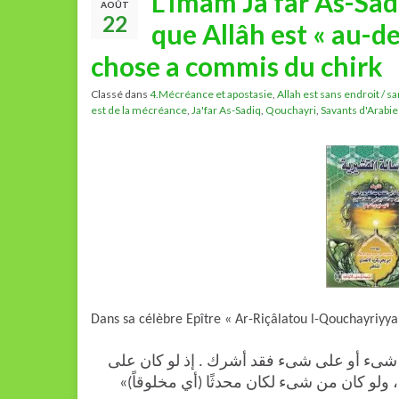
L’Imâm Ja’far As-Sâd
AOÛT
22
que Allâh est « au-d
chose a commis du chirk
Classé dans
4.Mécréance et apostasie
,
Allah est sans endroit / s
est de la mécréance
,
Ja'far As-Sadiq
,
Qouchayri
,
Savants d'Arabie
Dans sa célèbre Epître « Ar-Riçâlatou l-Qouchayriyyah
«ىء أو على شىء فقد أشرك . إذ لو كان على
، ولو كان من شىء لكان محدثًا (أي مخلوقاً