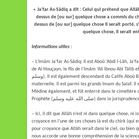
« Ja’far As-Sâdiq a dit : Celui qui prétend que Al
dessus de [ou sur] quelque chose a commis du chirk
dessus de [ou sur] quelque chose Il serait porté, s’I
quelque chose, Il serait ent
Informations utiles :
– L’Imâm Ja’far As-Sâdiq: Il est Aboû ‘Abdi l-Lâh, Ja’fa
de Al-Houçayn, le fils de l’Imâm ‘Ali Ibnou Abî Tâlib et Fâtimah (رضي الله عنهم), la fille du prop
وسلم). Il est également descendant du Calife Aboû Bakr As-Siddîq (رضي الله عنه) de par son ascendance
maternelle. Il est parmi les grands Imam du Salaf. Il
Médine également, et fût enterré dans le cimetière d’A
Prophète (صلى الله عليه وسلم) dans
– Ici, il dit que Allâh n’est ni dans quelque chose, ni
croyance en l’une de ces choses là est du chirk (qui 
pour croyance que Allâh serait dans le ciel, ou bien q
nous accorde une bonne compréhension de la science 