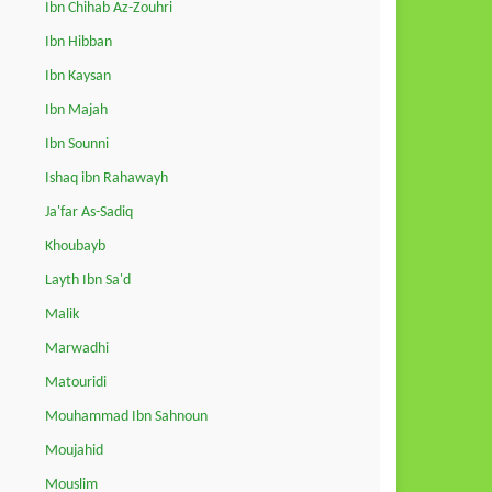
Ibn Chihab Az-Zouhri
Ibn Hibban
Ibn Kaysan
Ibn Majah
Ibn Sounni
Ishaq ibn Rahawayh
Ja'far As-Sadiq
Khoubayb
Layth Ibn Sa'd
Malik
Marwadhi
Matouridi
Mouhammad Ibn Sahnoun
Moujahid
Mouslim