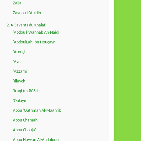
Zajjaj
Zaynou l-'Abidin
2.►Savants du Khalaf
'Abdou l-Wahhab An-Najdi
'AbdoulLah Ibn Houçayn
'Arouçi
'Ayni
'Azzami
'Illaych
'Iraqi (m.806H)
'Oulaymi
Abou 'Outhman Al-Maghribi
Abou Chamah
Abou Chouja'
Abou Hayyan Al-Andalouçi