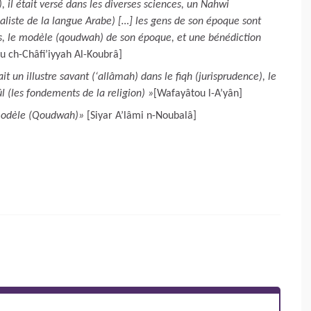
, il était versé dans les diverses sciences, un Nahwi
aliste de la langue Arabe) […] les gens de son époque sont
ps, le modèle (qoudwah) de son époque, et une bénédiction
u ch-Châfi’iyyah Al-Koubrâ]
t un illustre savant (‘allâmah) dans le fiqh (jurisprudence), le
ûl (les fondements de la religion) »
[Wafayâtou l-A’yân]
 modèle (Qoudwah)»
[Siyar A’lâmi n-Noubalâ]