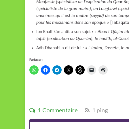
Moufassir (spécialiste de l’explication du Qour-ân)
(spécialiste de la grammaire), un Loughawi (spéci
unanimes qu’il est le maître (sayyid) de son tem
pour les musulmans dans son époque »
[Tabaqâto
Ibn Khallikân a dit à son sujet :
« Abou l-Qâçim étai
tafsîr (explication du Qour-ân), le hadîth, al-Ouso
Adh-Dhahabi a dit de lui :
« L’Imâm, l’ascète, le
Partager :
1 Commentaire
1 ping