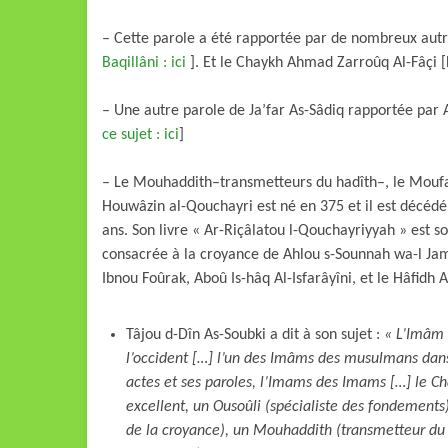
– Cette parole a été rapportée par de nombreux autre
Baqillâni : ici
]. Et le Chaykh Ahmad Zarroûq Al-Fâçi [
– Une autre parole de Ja’far As-Sâdiq rapportée par A
ce sujet : ici
]
– Le Mouhaddith–transmetteurs du hadîth–, le Moufa
Houwâzin al-Qouchayri est né en 375 et il est décédé en 465 de l’Hégire (رحمه الله)
ans. Son livre « Ar-Riçâlatou l-Qouchayriyyah » est s
consacrée à la croyance de Ahlou s-Sounnah wa-l J
Ibnou Foûrak, Aboû Is-hâq Al-Isfarâyîni, et le Hâfidh 
Tâjou d-Dîn As-Soubki a dit à son sujet :
« L’Imâm a
l’occident […] l’un des Imâms des musulmans dans 
actes et ses paroles, l’Imams des Imams […] le Cha
excellent, un Ousoûli (spécialiste des fondements
de la croyance), un Mouhaddith (transmetteur du h