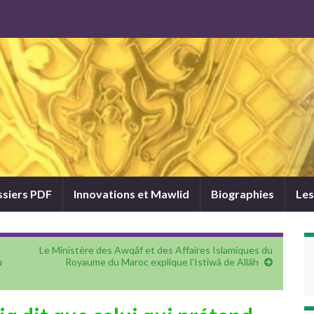
siers PDF
Innovations et Mawlid
Biographies
Les
Le Ministère des Awqâf et des Affaires Islamiques du
u
Royaume du Maroc explique l’Istiwâ de Allâh