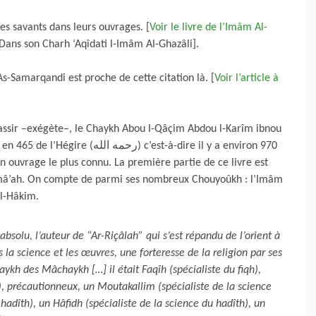
s savants dans leurs ouvrages. [
Voir le livre de l’Imâm Al-
Dans son Charh ‘Aqîdati l-Imâm Al-Ghazâli].
s-Samarqandi est proche de cette citation là. [
Voir l’article à
ssir –exégète–, le Chaykh Abou l-Qâçim Abdou l-Karîm ibnou
 c’est-à-dire il y a environ 970
on ouvrage le plus connu. La première partie de ce livre est
amâ’ah. On compte de parmi ses nombreux Chouyoûkh : l’Imâm
Al-Hâkim.
bsolu, l’auteur de “Ar-Riçâlah” qui s’est répandu de l’orient à
la science et les œuvres, une forteresse de la religion par ses
ykh des Mâchaykh […] il était Faqîh (spécialiste du fiqh),
), précautionneux, un Moutakallim (spécialiste de la science
adîth), un Hâfidh (spécialiste de la science du hadîth), un