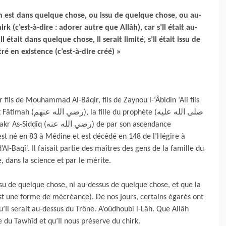
lâh est dans quelque chose, ou issu de quelque chose, ou au-
 (c’est-à-dire : adorer autre que Allâh), car s’Il était au-
l était dans quelque chose, Il serait limité, s’Il était issu de
ré en existence (c’est-à-dire créé) »
r fils de Mouhammad Al-Bâqir, fils de Zaynou l-‘Âbidin ‘Ali fils
hète (صلى الله عليه
 est né en 83 à Médine et est décédé en 148 de l’Hégire à
l-Baqî’. Il faisait partie des maîtres des gens de la famille du
 la jurisprudence, dans la science et par le mérite.
 issu de quelque chose, ni au-dessus de quelque chose, et que la
est une forme de mécréance). De nos jours, certains égarés ont
u’Il serait au-dessus du Trône. A’oûdhoubi l-Lâh. Que Allâh
du Tawhîd et qu’Il nous préserve du chirk.