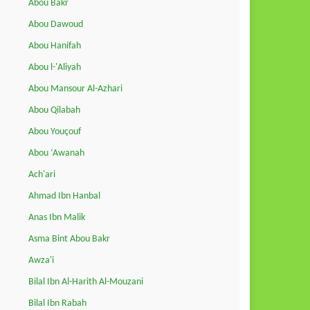
Abou Bakr
Abou Dawoud
Abou Hanifah
Abou l-'Aliyah
Abou Mansour Al-Azhari
Abou Qilabah
Abou Youçouf
Abou ‘Awanah
Ach'ari
Ahmad Ibn Hanbal
Anas Ibn Malik
Asma Bint Abou Bakr
Awza'i
Bilal Ibn Al-Harith Al-Mouzani
Bilal Ibn Rabah