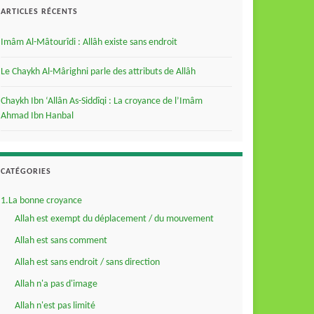
ARTICLES RÉCENTS
Imâm Al-Mâtourîdi : Allâh existe sans endroit
Le Chaykh Al-Mârighni parle des attributs de Allâh
Chaykh Ibn ‘Allân As-Siddîqi : La croyance de l’Imâm
Ahmad Ibn Hanbal
CATÉGORIES
1.La bonne croyance
Allah est exempt du déplacement / du mouvement
Allah est sans comment
Allah est sans endroit / sans direction
Allah n'a pas d'image
Allah n'est pas limité