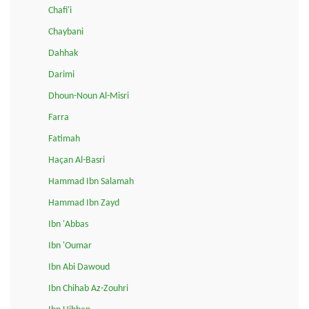
Chafi'i
Chaybani
Dahhak
Darimi
Dhoun-Noun Al-Misri
Farra
Fatimah
Haçan Al-Basri
Hammad Ibn Salamah
Hammad Ibn Zayd
Ibn 'Abbas
Ibn 'Oumar
Ibn Abi Dawoud
Ibn Chihab Az-Zouhri