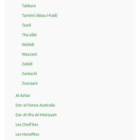
Tabbani
Tamimi (Abou l-Fadl)
Tawil
Tha'alibi
Wahidi
Wazzani
Zabidi
Zarkachi
Zourqani
Al Azhar
Dar al-Fatwa Australia
Dar Al-Ifta Al-Misriyyah
Les Chafi'ites
Les Hanafites