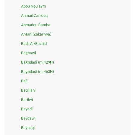
Abou Nou'aym
Ahmad Zarrouq
Ahmadou Bamba
Ansari (Zakariyya)
Badr Ar-Rachid
Baghawi
Baghdadi (m.429H)
Baghdadi (m.463H)
Baji
Baqillani
Barilwi
Bayadi
Baydawi
Bayhaqi