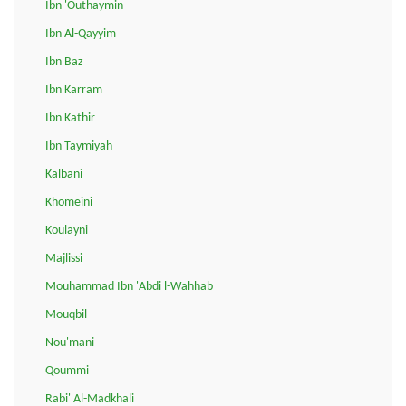
Ibn 'Outhaymin
Ibn Al-Qayyim
Ibn Baz
Ibn Karram
Ibn Kathir
Ibn Taymiyah
Kalbani
Khomeini
Koulayni
Majlissi
Mouhammad Ibn 'Abdi l-Wahhab
Mouqbil
Nou'mani
Qoummi
Rabi' Al-Madkhali