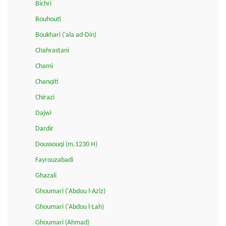
Bichri
Bouhouti
Boukhari ('ala ad-Din)
Chahrastani
Chami
Chanqiti
Chirazi
Dajwi
Dardir
Doussouqi (m.1230 H)
Fayrouzabadi
Ghazali
Ghoumari ('Abdou l-Aziz)
Ghoumari ('Abdou l-Lah)
Ghoumari (Ahmad)