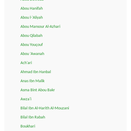
Abou Hanifah
Abou l-'Aliyah
Abou Mansour Al-Azhari
Abou Qilabah
Abou Youçouf
Abou ‘Awanah
Ach'ari
Ahmad Ibn Hanbal
Anas Ibn Malik
Asma Bint Abou Bakr
Awza'i
Bilal Ibn Al-Harith Al-Mouzani
Bilal Ibn Rabah
Boukhari