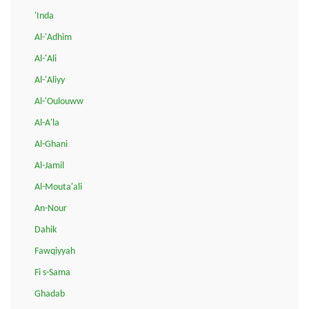
'Inda
Al-'Adhim
Al-'Ali
Al-'Aliyy
Al-'Oulouww
Al-A'la
Al-Ghani
Al-Jamil
Al-Mouta'ali
An-Nour
Dahik
Fawqiyyah
Fi s-Sama
Ghadab