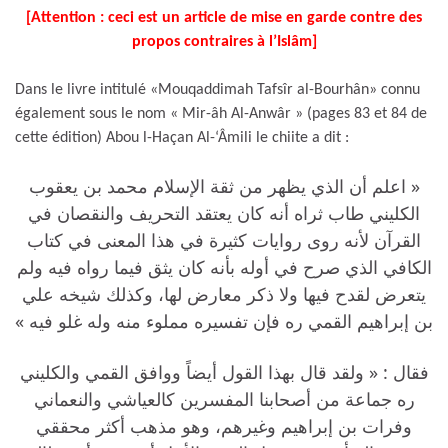
[Attention : ceci est un article de mise en garde contre des
propos contraires à l’Islâm]
Dans le livre intitulé «Mouqaddimah Tafsîr al-Bourhân» connu
également sous le nom « Mir-âh Al-Anwâr » (pages 83 et 84 de
cette édition) Abou l-Haçan Al-‘Âmili le chiite a dit :
« اعلم أن الذي يظهر من ثقة الإسلام محمد بن يعقوب
الكليني طاب ثراه أنه كان يعتقد التحريف والنقصان في
القرآن لأنه روى روايات كثيرة في هذا المعنى في كتاب
الكافي الذي صرح في أوله بأنه كان يثق فيما رواه فيه ولم
يتعرض لقدح فيها ولا ذكر معارض لها، وكذلك شيخه علي
بن إبراهيم القمي ره فإن تفسيره مملوء منه وله غلو فيه »
فقال : « ولقد قال بهذا القول أيضاً ووافق القمي والكليني
ره جماعة من أصحابنا المفسرين كالعياشي والنعماني
وفرات بن إبراهيم وغيرهم، وهو مذهب أكثر محققي