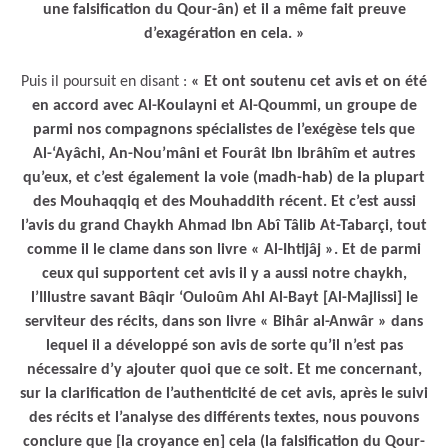
une falsification du Qour-ân) et il a même fait preuve
d’exagération en cela. »
Puis il poursuit en disant :
« Et ont soutenu cet avis et on été
en accord avec Al-Koulayni et Al-Qoummi, un groupe de
parmi nos compagnons spécialistes de l’exégèse tels que
Al-‘Ayâchi, An-Nou’mâni et Fourât Ibn Ibrâhîm et autres
qu’eux, et c’est également la voie (madh-hab) de la plupart
des Mouhaqqiq et des Mouhaddith récent. Et c’est aussi
l’avis du grand Chaykh Ahmad Ibn Abî Tâlib At-Tabarçi, tout
comme il le clame dans son livre « Al-Ihtijâj ». Et de parmi
ceux qui supportent cet avis il y a aussi notre chaykh,
l’Illustre savant Bâqir ‘Ouloûm Ahl Al-Bayt [Al-Majlissi] le
serviteur des récits, dans son livre « Bihâr al-Anwâr » dans
lequel il a développé son avis de sorte qu’il n’est pas
nécessaire d’y ajouter quoi que ce soit. Et me concernant,
sur la clarification de l’authenticité de cet avis, après le suivi
des récits et l’analyse des différents textes, nous pouvons
conclure que [la croyance en] cela (la falsification du Qour-