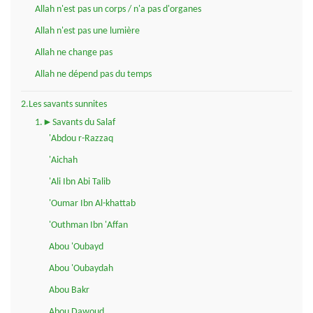
Allah n'est pas un corps / n'a pas d'organes
Allah n'est pas une lumière
Allah ne change pas
Allah ne dépend pas du temps
2.Les savants sunnites
1.►Savants du Salaf
'Abdou r-Razzaq
'Aichah
'Ali Ibn Abi Talib
'Oumar Ibn Al-khattab
'Outhman Ibn 'Affan
Abou 'Oubayd
Abou 'Oubaydah
Abou Bakr
Abou Dawoud