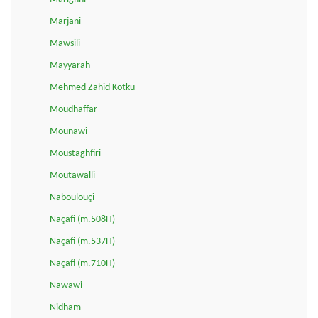
Marjani
Mawsili
Mayyarah
Mehmed Zahid Kotku
Moudhaffar
Mounawi
Moustaghfiri
Moutawalli
Naboulouçi
Naçafi (m.508H)
Naçafi (m.537H)
Naçafi (m.710H)
Nawawi
Nidham