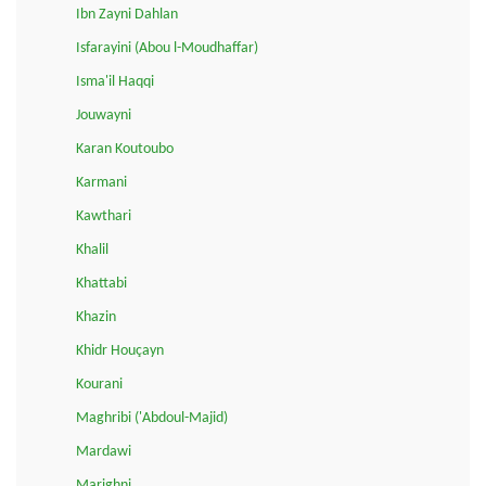
Ibn Zayni Dahlan
Isfarayini (Abou l-Moudhaffar)
Isma'il Haqqi
Jouwayni
Karan Koutoubo
Karmani
Kawthari
Khalil
Khattabi
Khazin
Khidr Houçayn
Kourani
Maghribi ('Abdoul-Majid)
Mardawi
Marighni