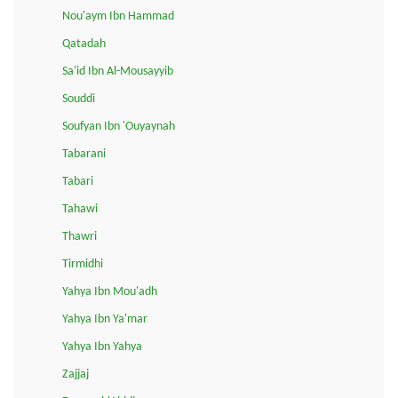
Nou'aym Ibn Hammad
Qatadah
Sa'id Ibn Al-Mousayyib
Souddi
Soufyan Ibn 'Ouyaynah
Tabarani
Tabari
Tahawi
Thawri
Tirmidhi
Yahya Ibn Mou'adh
Yahya Ibn Ya'mar
Yahya Ibn Yahya
Zajjaj