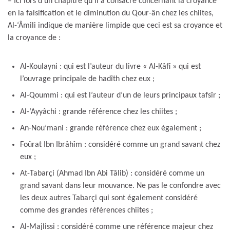
– Ici lors d’un chapitre qu’il a consacré concernant la croyance
en la falsification et le diminution du Qour-ân chez les chiites,
Al-‘Âmili indique de manière limpide que ceci est sa croyance et
la croyance de :
Al-Koulayni : qui est l’auteur du livre « Al-Kâfî » qui est
l’ouvrage principale de hadîth chez eux ;
Al-Qoummi : qui est l’auteur d’un de leurs principaux tafsîr ;
Al-‘Ayyâchi : grande référence chez les chiites ;
An-Nou’mani : grande référence chez eux également ;
Foûrat Ibn Ibrâhîm : considéré comme un grand savant chez
eux ;
At-Tabarçi (Ahmad Ibn Abi Tâlib) : considéré comme un
grand savant dans leur mouvance. Ne pas le confondre avec
les deux autres Tabarçi qui sont également considéré
comme des grandes références chiites ;
Al-Majlissi : considéré comme une référence majeur chez