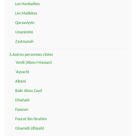
Les Hanbalites
Les Malikites
Qarawiyyin
Unanimité
Zaytounah
3.Autres personnes citées
'Amili (Abou l-Hassan)
'Ayyachi
Albani
Bakr Abou Zayd
Dhahabi
Fawzan
Fourat ibn Ibrahim
Ghamidi (dhiyab)