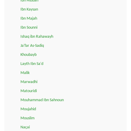
Ibn Hibban
Ibn Kaysan
Ibn Majah
Ibn Sounni
Ishaq ibn Rahawayh
Ja'far As-Sadiq
Khoubayb
Layth Ibn Sa'd
Malik
Marwadhi
Matouridi
Mouhammad Ibn Sahnoun
Moujahid
Mouslim
Naçai