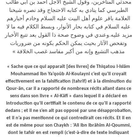
محدثي المتأخرين، وقول الشيخ الأجل أحمد بن أبي طالب
الطبرسي كما ينادي به كتابه الاحتجاج وقد نصره شيخنا
العلامة باقر علوم أهل البيت عليه السلام وخادم أخبارهم
عليه السلام في كتابه بحار الأنوار، وبسط الكلام فيه ما لا
مزيد عليه.وعندي في وضوح صحة ذا القول بعد تتبع الأخبار
وتفحص الآثار بحيث يمكن الحكم بكونه من ضروريات
مذهب التشيع وإنه من أكبر مفاسد غصب الخلافة »
« Sache que ce qui apparaît [des livres] de Thiqatou l-Islâm
Mouhammad Ibn Ya’qoûb Al-Koulayni c’est qu’il croyait
effectivement en la falsification (tahrîf) et à la diminution du
Qour-ân, car il a rapporté de nombreux récits allant dans ce
sens dans son livre « Al-Kâfî » dans lequel il a déclaré en
introduction qu’il certifiait le contenu de ce qu’il a rapporté
dedans ; et il ne s’en ait pas opposé par une désapprobation,
et il n’a pas mentionné ce qui contredirait ces récits. Et il en
est de même pour son Chaykh : ‘Ali Ibn Ibrâhîm Al-Qoummi,
dont le tafsîr en est rempli (c’est-à-dire de texte indiquant