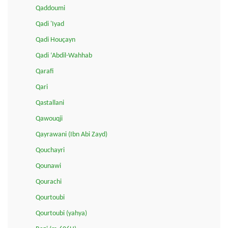
Qaddoumi
Qadi 'Iyad
Qadi Houçayn
Qadi ‘Abdil-Wahhab
Qarafi
Qari
Qastallani
Qawouqji
Qayrawani (Ibn Abi Zayd)
Qouchayri
Qounawi
Qourachi
Qourtoubi
Qourtoubi (yahya)