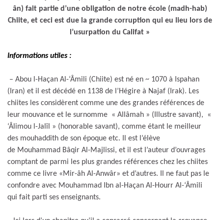
ân) fait partie d’une obligation de notre école (madh-hab)
Chiite, et ceci est due la grande corruption qui eu lieu lors de
l’usurpation du Califat »
Informations utiles :
– Abou l-Haçan Al-‘Âmili (Chiite) est né en ~ 1070 à Ispahan
(Iran) et il est décédé en 1138 de l’Hégire à Najaf (Irak). Les
chiites les considèrent comme une des grandes références de
leur mouvance et le surnomme « Allâmah » (Illustre savant), «
‘Âlimou l-Jalîl » (honorable savant), comme étant le meilleur
des mouhaddith de son époque etc. Il est l’élève
de Mouhammad Bâqir Al-Majlissi, et il est l’auteur d’ouvrages
comptant de parmi les plus grandes références chez les chiites
comme ce livre «Mir-âh Al-Anwâr» et d’autres. Il ne faut pas le
confondre avec Mouhammad Ibn al-Haçan Al-Hourr Al-‘Âmili
qui fait parti ses enseignants.