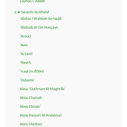
Zaynou l-'Abidin
2.►Savants du Khalaf
'Abdou l-Wahhab An-Najdi
'AbdoulLah Ibn Houçayn
'Arouçi
'Ayni
'Azzami
'Illaych
'Iraqi (m.806H)
'Oulaymi
Abou 'Outhman Al-Maghribi
Abou Chamah
Abou Chouja'
Abou Hayyan Al-Andalouçi
Abou Madyan