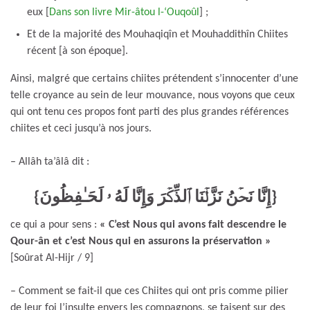
eux [
Dans son livre Mir-âtou l-‘Ouqoûl
] ;
Et de la majorité des Mouhaqiqîn et Mouhaddithîn Chiites
récent [à son époque].
Ainsi, malgré que certains chiites prétendent s’innocenter d’une
telle croyance au sein de leur mouvance, nous voyons que ceux
qui ont tenu ces propos font parti des plus grandes références
chiites et ceci jusqu’à nos jours.
– Allâh ta’âlâ dit :
{إِنَّا نَحۡنُ نَزَّلۡنَا ٱلذِّكۡرَ وَإِنَّا لَهُ ۥ لَحَـٰفِظُونَ}
ce qui a pour sens :
« C’est Nous qui avons fait descendre le
Qour-ân et c’est Nous qui en assurons la préservation »
[Soûrat Al-Hijr / 9]
– Comment se fait-il que ces Chiites qui ont pris comme pilier
de leur foi l’insulte envers les compagnons, se taisent sur des