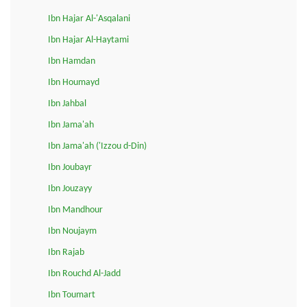
Ibn Hajar Al-'Asqalani
Ibn Hajar Al-Haytami
Ibn Hamdan
Ibn Houmayd
Ibn Jahbal
Ibn Jama'ah
Ibn Jama'ah ('Izzou d-Din)
Ibn Joubayr
Ibn Jouzayy
Ibn Mandhour
Ibn Noujaym
Ibn Rajab
Ibn Rouchd Al-Jadd
Ibn Toumart