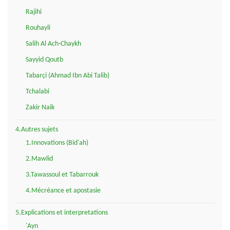
Rajihi
Rouhayli
Salih Al Ach-Chaykh
Sayyid Qoutb
Tabarçi (Ahmad Ibn Abi Talib)
Tchalabi
Zakir Naik
4.Autres sujets
1.Innovations (Bid'ah)
2.Mawlid
3.Tawassoul et Tabarrouk
4.Mécréance et apostasie
5.Explications et interpretations
'Ayn