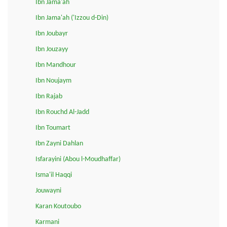
Ibn Jama'ah
Ibn Jama'ah ('Izzou d-Din)
Ibn Joubayr
Ibn Jouzayy
Ibn Mandhour
Ibn Noujaym
Ibn Rajab
Ibn Rouchd Al-Jadd
Ibn Toumart
Ibn Zayni Dahlan
Isfarayini (Abou l-Moudhaffar)
Isma'il Haqqi
Jouwayni
Karan Koutoubo
Karmani