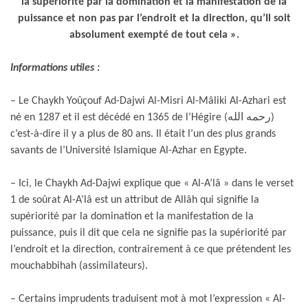
la supériorité par la domination et la manifestation de la
puissance et non pas par l’endroit et la direction, qu’Il soit
absolument exempté de tout cela ».
Informations utiles :
– Le Chaykh Yoûçouf Ad-Dajwi Al-Misri Al-Mâliki Al-Azhari est
né en 1287 et il est décédé en 1365 de l’Hégire (رحمه الله)
c’est-à-dire il y a plus de 80 ans. Il était l’un des plus grands
savants de l’Université Islamique Al-Azhar en Egypte.
– Ici, le Chaykh Ad-Dajwi explique que « Al-A’lâ » dans le verset
1 de soûrat Al-A’lâ est un attribut de Allâh qui signifie la
supériorité par la domination et la manifestation de la
puissance, puis il dit que cela ne signifie pas la supériorité par
l’endroit et la direction, contrairement à ce que prétendent les
mouchabbihah (assimilateurs).
– Certains imprudents traduisent mot à mot l’expression « Al-