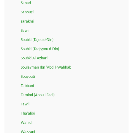
Sanad
Sanouçi
sarakhsi
Sawi
Soubki (Tajou d-Din)
Soubki (Taqiyyou d-Din)
Soubki Al-Azhari
Soulayman Ibn 'Abdi l-Wahhab
Souyouti
Tabbani
Tamimi (Abou l-Fadl)
Tawil
Tha'alibi
Wahidi
Wazzani