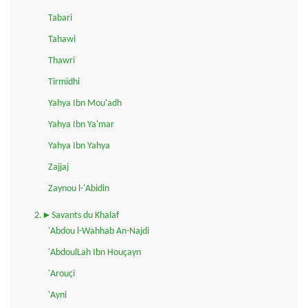
Tabari
Tahawi
Thawri
Tirmidhi
Yahya Ibn Mou'adh
Yahya Ibn Ya'mar
Yahya Ibn Yahya
Zajjaj
Zaynou l-'Abidin
2.►Savants du Khalaf
'Abdou l-Wahhab An-Najdi
'AbdoulLah Ibn Houçayn
'Arouçi
'Ayni