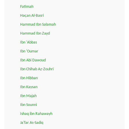
Fatimah
Haçan Al-Basri
Hammad Ibn Salamah
Hammad Ibn Zayd
Ibn 'Abbas
Ibn 'Oumar
Ibn Abi Dawoud
Ibn Chihab Az-Zouhri
Ibn Hibban
Ibn Kaysan
Ibn Majah
Ibn Sounni
Ishaq ibn Rahawayh
Ja'far As-Sadiq