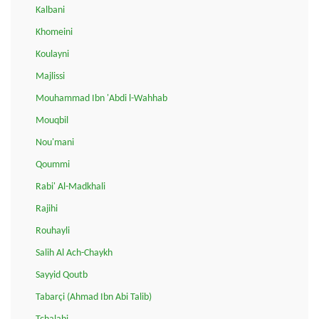
Kalbani
Khomeini
Koulayni
Majlissi
Mouhammad Ibn 'Abdi l-Wahhab
Mouqbil
Nou'mani
Qoummi
Rabi' Al-Madkhali
Rajihi
Rouhayli
Salih Al Ach-Chaykh
Sayyid Qoutb
Tabarçi (Ahmad Ibn Abi Talib)