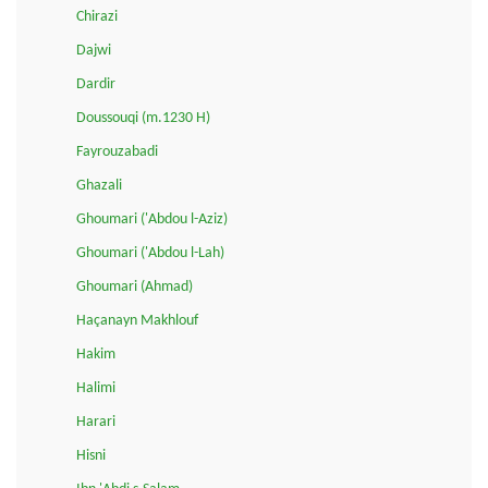
Chirazi
Dajwi
Dardir
Doussouqi (m.1230 H)
Fayrouzabadi
Ghazali
Ghoumari ('Abdou l-Aziz)
Ghoumari ('Abdou l-Lah)
Ghoumari (Ahmad)
Haçanayn Makhlouf
Hakim
Halimi
Harari
Hisni