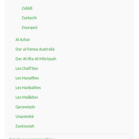
Zabidi
Zarkachi
Zourqani
Al Azhar
Dar al-Fatwa Australia
Dar Al-Ifta Al-Misriyyah
Les Chafi'ites
Les Hanafites
Les Hanbalites
Les Malikites
Qarawiyyin
Unanimité
Zaytounah