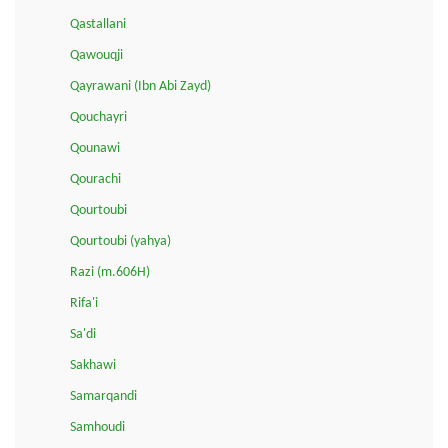
Qastallani
Qawouqji
Qayrawani (Ibn Abi Zayd)
Qouchayri
Qounawi
Qourachi
Qourtoubi
Qourtoubi (yahya)
Razi (m.606H)
Rifa'i
Sa'di
Sakhawi
Samarqandi
Samhoudi