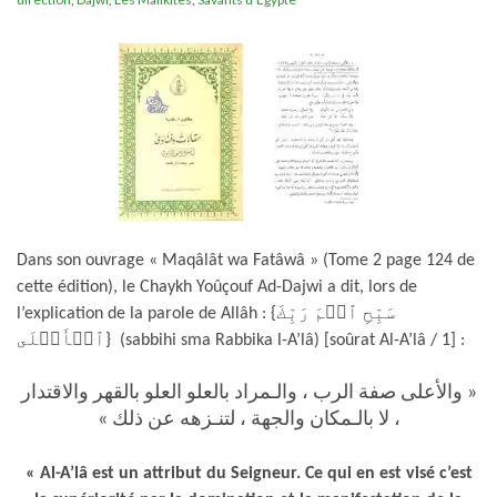
Dans son ouvrage « Maqâlât wa Fatâwâ » (Tome 2 page 124 de
cette édition), le Chaykh Yoûçouf Ad-Dajwi a dit, lors de
l’explication de la parole de Allâh : {سَبِّحِ ٱسۡمَ رَبِّكَ
ٱلۡأَعۡلَى} (sabbihi sma Rabbika l-A’lâ) [soûrat Al-A’lâ / 1] :
« والأعلى صفة الرب ، والـمراد بالعلو العلو بالقهر والاقتدار
، لا بالـمكان والجهة ، لتنـزهه عن ذلك »
« Al-A’lâ est un attribut du Seigneur. Ce qui en est visé c’est