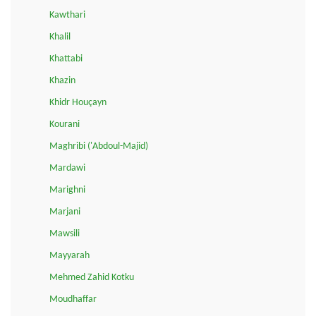
Kawthari
Khalil
Khattabi
Khazin
Khidr Houçayn
Kourani
Maghribi ('Abdoul-Majid)
Mardawi
Marighni
Marjani
Mawsili
Mayyarah
Mehmed Zahid Kotku
Moudhaffar