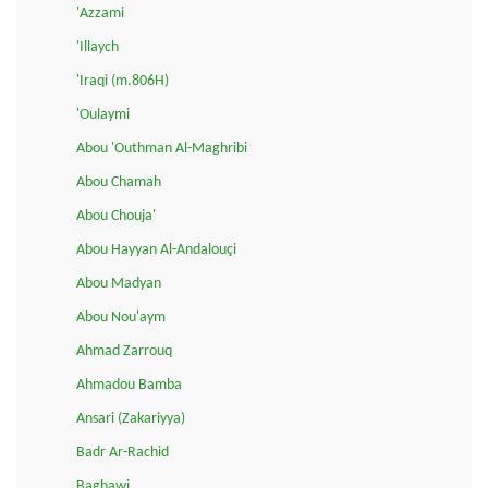
'Azzami
'Illaych
'Iraqi (m.806H)
'Oulaymi
Abou 'Outhman Al-Maghribi
Abou Chamah
Abou Chouja'
Abou Hayyan Al-Andalouçi
Abou Madyan
Abou Nou'aym
Ahmad Zarrouq
Ahmadou Bamba
Ansari (Zakariyya)
Badr Ar-Rachid
Baghawi