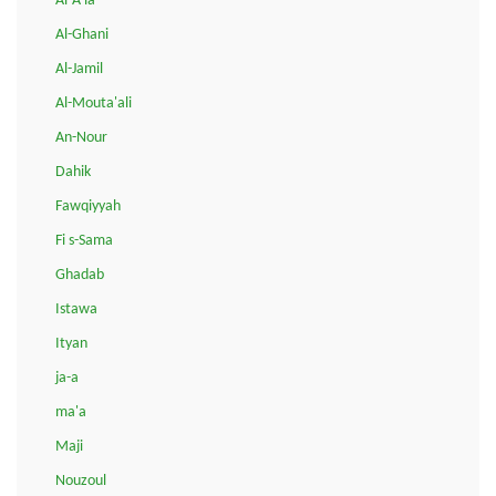
Al-A'la
Al-Ghani
Al-Jamil
Al-Mouta'ali
An-Nour
Dahik
Fawqiyyah
Fi s-Sama
Ghadab
Istawa
Ityan
ja-a
ma'a
Maji
Nouzoul