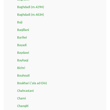
Baghdadi (m.429H)
Baghdadi (m.463H)
Baji
Baqillani
Barilwi
Bayadi
Baydawi
Bayhaqi
Bichri
Bouhouti
Boukhari ('ala ad-Din)
Chahrastani
Chami
Chanqiti