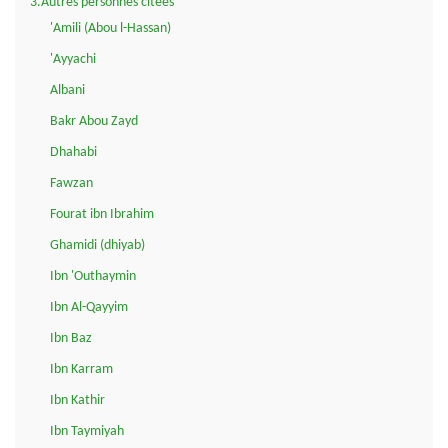
3.Autres personnes citées
'Amili (Abou l-Hassan)
'Ayyachi
Albani
Bakr Abou Zayd
Dhahabi
Fawzan
Fourat ibn Ibrahim
Ghamidi (dhiyab)
Ibn 'Outhaymin
Ibn Al-Qayyim
Ibn Baz
Ibn Karram
Ibn Kathir
Ibn Taymiyah