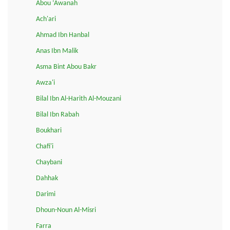
Abou ‘Awanah
Ach'ari
Ahmad Ibn Hanbal
Anas Ibn Malik
Asma Bint Abou Bakr
Awza'i
Bilal Ibn Al-Harith Al-Mouzani
Bilal Ibn Rabah
Boukhari
Chafi'i
Chaybani
Dahhak
Darimi
Dhoun-Noun Al-Misri
Farra