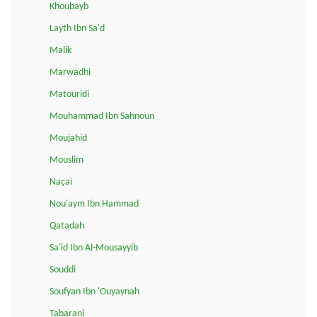
Khoubayb
Layth Ibn Sa'd
Malik
Marwadhi
Matouridi
Mouhammad Ibn Sahnoun
Moujahid
Mouslim
Naçai
Nou'aym Ibn Hammad
Qatadah
Sa'id Ibn Al-Mousayyib
Souddi
Soufyan Ibn 'Ouyaynah
Tabarani