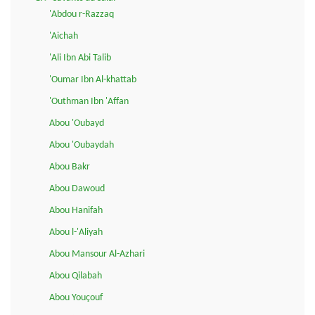
'Abdou r-Razzaq
'Aichah
'Ali Ibn Abi Talib
'Oumar Ibn Al-khattab
'Outhman Ibn 'Affan
Abou 'Oubayd
Abou 'Oubaydah
Abou Bakr
Abou Dawoud
Abou Hanifah
Abou l-'Aliyah
Abou Mansour Al-Azhari
Abou Qilabah
Abou Youçouf