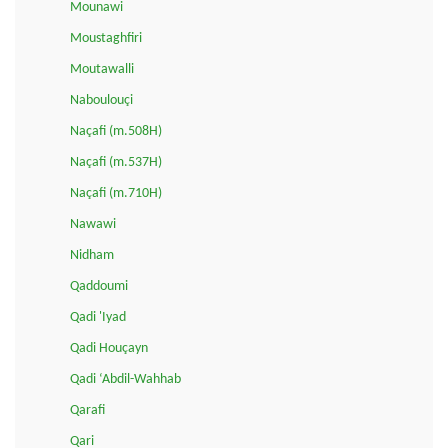
Mounawi
Moustaghfiri
Moutawalli
Naboulouçi
Naçafi (m.508H)
Naçafi (m.537H)
Naçafi (m.710H)
Nawawi
Nidham
Qaddoumi
Qadi 'Iyad
Qadi Houçayn
Qadi ‘Abdil-Wahhab
Qarafi
Qari