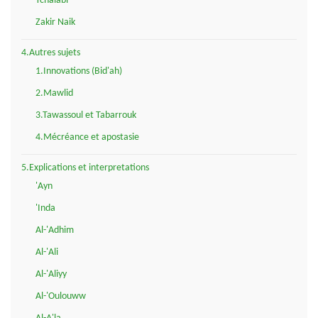
Tchalabi
Zakir Naik
4.Autres sujets
1.Innovations (Bid'ah)
2.Mawlid
3.Tawassoul et Tabarrouk
4.Mécréance et apostasie
5.Explications et interpretations
'Ayn
'Inda
Al-'Adhim
Al-'Ali
Al-'Aliyy
Al-'Oulouww