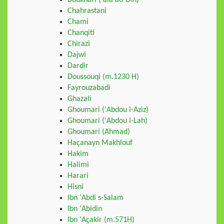
Boukhari ('ala ad-Din)
Chahrastani
Chami
Chanqiti
Chirazi
Dajwi
Dardir
Doussouqi (m.1230 H)
Fayrouzabadi
Ghazali
Ghoumari ('Abdou l-Aziz)
Ghoumari ('Abdou l-Lah)
Ghoumari (Ahmad)
Haçanayn Makhlouf
Hakim
Halimi
Harari
Hisni
Ibn 'Abdi s-Salam
Ibn 'Abidin
Ibn 'Açakir (m.571H)