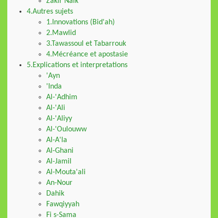
Zakir Naik
4.Autres sujets
1.Innovations (Bid'ah)
2.Mawlid
3.Tawassoul et Tabarrouk
4.Mécréance et apostasie
5.Explications et interpretations
'Ayn
'Inda
Al-'Adhim
Al-'Ali
Al-'Aliyy
Al-'Oulouww
Al-A'la
Al-Ghani
Al-Jamil
Al-Mouta'ali
An-Nour
Dahik
Fawqiyyah
Fi s-Sama