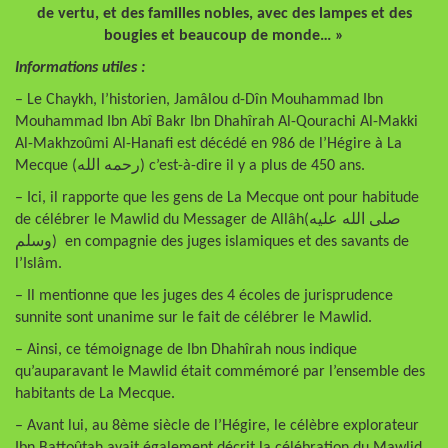
de vertu, et des familles nobles, avec des lampes et des
bougies et beaucoup de monde… »
Informations utiles :
– Le Chaykh, l’historien, Jamâlou d-Dîn Mouhammad Ibn
Mouhammad Ibn Abî Bakr Ibn Dhahîrah Al-Qourachi Al-Makki
Al-Makhzoûmi Al-Hanafi est décédé en 986 de l’Hégire à La
Mecque (رحمه الله) c’est-à-dire il y a plus de 450 ans.
– Ici, il rapporte que les gens de La Mecque ont pour habitude
de célébrer le Mawlid du Messager de Allâh(صلى الله عليه
وسلم) en compagnie des juges islamiques et des savants de
l’Islâm.
– Il mentionne que les juges des 4 écoles de jurisprudence
sunnite sont unanime sur le fait de célébrer le Mawlid.
– Ainsi, ce témoignage de Ibn Dhahîrah nous indique
qu’auparavant le Mawlid était commémoré par l’ensemble des
habitants de La Mecque.
– Avant lui, au 8ème siècle de l’Hégire, le célèbre explorateur