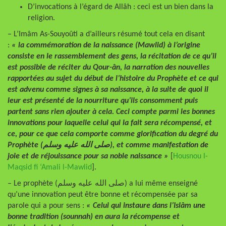
D’invocations à l’égard de Allâh : ceci est un bien dans la
religion.
– L’Imâm As-Souyoûti a d’ailleurs résumé tout cela en disant
:
«
la commémoration de la naissance (Mawlid) à l’origine
consiste en le rassemblement des gens, la récitation de ce qu’il
est possible de réciter du Qour-ân, la narration des nouvelles
rapportées au sujet du début de l’histoire du Prophète et ce qui
est advenu comme signes à sa naissance, à la suite de quoi il
leur est présenté de la nourriture qu’ils consomment puis
partent sans rien ajouter à cela. Ceci compte parmi les bonnes
innovations pour laquelle celui qui la fait sera récompensé, et
ce, pour ce que cela comporte comme glorification du degré du
Prophète (صلى الله عليه وسلم), et comme manifestation de
joie et de réjouissance pour sa noble naissance »
[
Housnou l-
Maqsid fi ‘Amali l-Mawlid
].
– Le prophète (صلى الله عليه وسلم) a lui même enseigné
qu’une innovation peut être bonne et récompensée par sa
parole qui a pour sens :
« Celui qui instaure dans l’Islâm une
bonne tradition (sounnah) en aura la récompense et