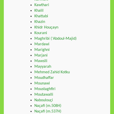
Kawthari
Khalil
Khattabi
Khazin
Khidr Houçayn
Kourani
Maghribi ('Abdoul-Majid)
Mardawi
Marighni
Marjani
Mawsili
Mayyarah
Mehmed Zahid Kotku
Moudhaffar
Mounawi
Moustaghfiri
Moutawalli
Naboulouçi
Naçafi (m.508H)
Naçafi (m.537H)