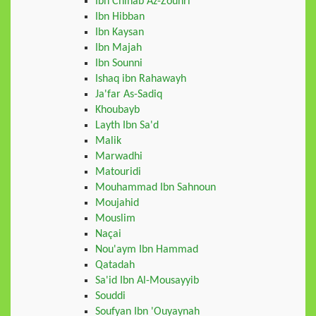
Ibn Chihab Az-Zouhri
Ibn Hibban
Ibn Kaysan
Ibn Majah
Ibn Sounni
Ishaq ibn Rahawayh
Ja'far As-Sadiq
Khoubayb
Layth Ibn Sa'd
Malik
Marwadhi
Matouridi
Mouhammad Ibn Sahnoun
Moujahid
Mouslim
Naçai
Nou'aym Ibn Hammad
Qatadah
Sa'id Ibn Al-Mousayyib
Souddi
Soufyan Ibn 'Ouyaynah