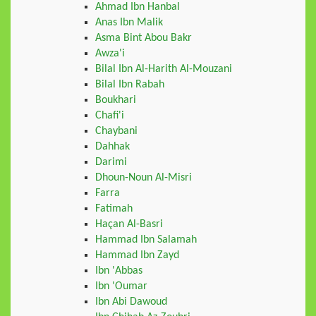
Ahmad Ibn Hanbal
Anas Ibn Malik
Asma Bint Abou Bakr
Awza'i
Bilal Ibn Al-Harith Al-Mouzani
Bilal Ibn Rabah
Boukhari
Chafi'i
Chaybani
Dahhak
Darimi
Dhoun-Noun Al-Misri
Farra
Fatimah
Haçan Al-Basri
Hammad Ibn Salamah
Hammad Ibn Zayd
Ibn 'Abbas
Ibn 'Oumar
Ibn Abi Dawoud