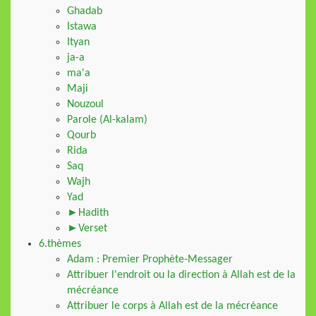
Ghadab
Istawa
Ityan
ja-a
ma'a
Maji
Nouzoul
Parole (Al-kalam)
Qourb
Rida
Saq
Wajh
Yad
►Hadith
►Verset
6.thèmes
Adam : Premier Prophète-Messager
Attribuer l'endroit ou la direction à Allah est de la
mécréance
Attribuer le corps à Allah est de la mécréance