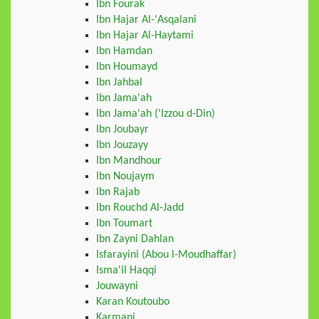
Ibn Fourak
Ibn Hajar Al-'Asqalani
Ibn Hajar Al-Haytami
Ibn Hamdan
Ibn Houmayd
Ibn Jahbal
Ibn Jama'ah
Ibn Jama'ah ('Izzou d-Din)
Ibn Joubayr
Ibn Jouzayy
Ibn Mandhour
Ibn Noujaym
Ibn Rajab
Ibn Rouchd Al-Jadd
Ibn Toumart
Ibn Zayni Dahlan
Isfarayini (Abou l-Moudhaffar)
Isma'il Haqqi
Jouwayni
Karan Koutoubo
Karmani