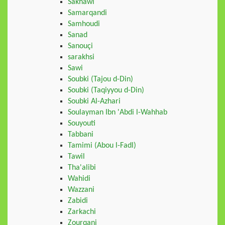
Sakhawi
Samarqandi
Samhoudi
Sanad
Sanouçi
sarakhsi
Sawi
Soubki (Tajou d-Din)
Soubki (Taqiyyou d-Din)
Soubki Al-Azhari
Soulayman Ibn 'Abdi l-Wahhab
Souyouti
Tabbani
Tamimi (Abou l-Fadl)
Tawil
Tha'alibi
Wahidi
Wazzani
Zabidi
Zarkachi
Zourqani