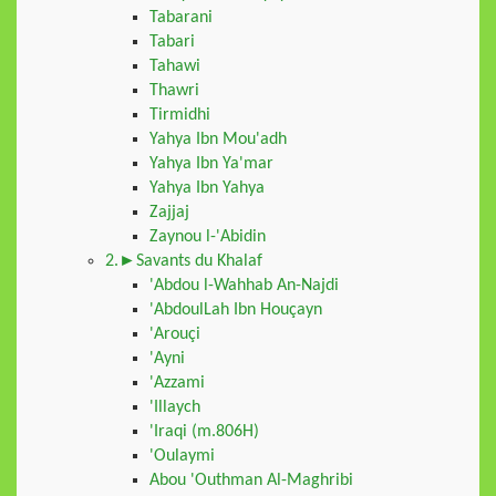
Tabarani
Tabari
Tahawi
Thawri
Tirmidhi
Yahya Ibn Mou'adh
Yahya Ibn Ya'mar
Yahya Ibn Yahya
Zajjaj
Zaynou l-'Abidin
2.►Savants du Khalaf
'Abdou l-Wahhab An-Najdi
'AbdoulLah Ibn Houçayn
'Arouçi
'Ayni
'Azzami
'Illaych
'Iraqi (m.806H)
'Oulaymi
Abou 'Outhman Al-Maghribi