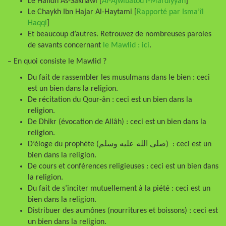
Le Hafîdh As-Sakhawi [
Al-Ajwibatou l-Mardiyyah
]
Le Chaykh Ibn Hajar Al-Haytami [
Rapporté par Isma’îl
Haqqi
]
Et beaucoup d’autres. Retrouvez de nombreuses paroles
de savants concernant
le Mawlid : ici
.
– En quoi consiste le Mawlid ?
Du fait de rassembler les musulmans dans le bien : ceci
est un bien dans la religion.
De récitation du Qour-ân : ceci est un bien dans la
religion.
De Dhikr (évocation de Allâh) : ceci est un bien dans la
religion.
D’éloge du prophète (صلى الله عليه وسلم) : ceci est un
bien dans la religion.
De cours et conférences religieuses : ceci est un bien dans
la religion.
Du fait de s’inciter mutuellement à la piété : ceci est un
bien dans la religion.
Distribuer des aumônes (nourritures et boissons) : ceci est
un bien dans la religion.