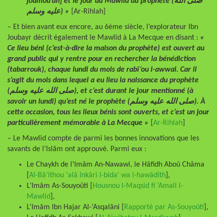
joumou’ah] et le jour du Mawlid du prophète (صلى الله
عليه وسلم) »
[Ar-Rihlah]
– Et bien avant eux encore, au 6ème siècle, l’explorateur Ibn
Joubayr décrit également le Mawlid à La Mecque en disant :
«
Ce lieu béni (c’est-à-dire la maison du prophète) est ouvert au
grand public qui y rentre pour en rechercher la bénédiction
(tabarrouk), chaque lundi du mois de rabî’ou l-awwal. Car il
s’agit du mois dans lequel a eu lieu la naissance du prophète
(صلى الله عليه وسلم), et c’est durant le jour mentionné (à
savoir un lundi) qu’est né le prophète (صلى الله عليه وسلم). À
cette occasion, tous les lieux bénis sont ouverts, et c’est un jour
particulièrement mémorable à La Mecque »
[
Ar-Rihlah
]
– Le Mawlid compte de parmi les bonnes innovations que les
savants de l’Islâm ont approuvé. Parmi eux :
Le Chaykh de l’Imâm An-Nawawi, le Hâfidh Aboû Châma
[
Al-Bâ’ithou ‘alâ Inkâri l-bida’ wa l-hawâdith
],
L’Imâm As-Souyoûti [
Housnou l-Maqsid fi ‘Amali l-
Mawlid
],
L’Imâm Ibn Hajar Al-‘Asqalâni [
Rapporté par As-Souyoûti
],