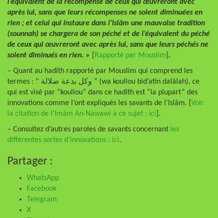
l’équivalent de la récompense de ceux qui œuvreront avec
après lui, sans que leurs récompenses ne soient diminuées en
rien ; et celui qui instaure dans l’Islâm une mauvaise tradition
(sounnah) se chargera de son péché et de l’équivalent du péché
de ceux qui œuvreront avec après lui, sans que leurs péchés ne
soient diminués en rien. »
[
Rapporté par Mouslim
]
.
– Quant au hadîth rapporté par Mouslim qui comprend les
termes : ” وكل بدعة ضلالة ” (wa koullou bid’atin dalâlah), ce
qui est visé par “koullou” dans ce hadîth est “la plupart” des
innovations comme l’ont expliqués les savants de l’Islâm. [
Voir
la citation de l’Imâm An-Nawawi à ce sujet : ici
].
– Consultez d’autres paroles de savants concernant
les
différentes sortes d’innovations : ici
.
Partager :
WhatsApp
Facebook
Telegram
X