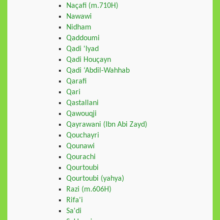
Naçafi (m.710H)
Nawawi
Nidham
Qaddoumi
Qadi 'Iyad
Qadi Houçayn
Qadi ‘Abdil-Wahhab
Qarafi
Qari
Qastallani
Qawouqji
Qayrawani (Ibn Abi Zayd)
Qouchayri
Qounawi
Qourachi
Qourtoubi
Qourtoubi (yahya)
Razi (m.606H)
Rifa'i
Sa'di