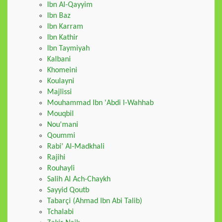
Ibn Al-Qayyim
Ibn Baz
Ibn Karram
Ibn Kathir
Ibn Taymiyah
Kalbani
Khomeini
Koulayni
Majlissi
Mouhammad Ibn 'Abdi l-Wahhab
Mouqbil
Nou'mani
Qoummi
Rabi' Al-Madkhali
Rajihi
Rouhayli
Salih Al Ach-Chaykh
Sayyid Qoutb
Tabarçi (Ahmad Ibn Abi Talib)
Tchalabi