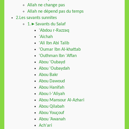
Allah ne change pas
Allah ne dépend pas du temps
2.Les savants sunnites
1.►Savants du Salaf
'Abdou r-Razzaq
'Aichah
'Ali Ibn Abi Talib
'Oumar Ibn Al-khattab
'Outhman Ibn 'Affan
Abou 'Oubayd
Abou 'Oubaydah
Abou Bakr
Abou Dawoud
Abou Hanifah
Abou l-'Aliyah
Abou Mansour Al-Azhari
Abou Qilabah
Abou Youçouf
Abou ‘Awanah
Ach'ari