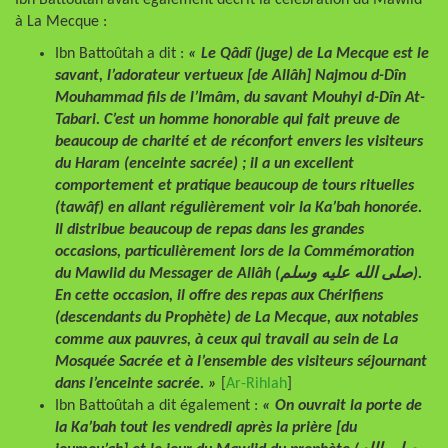
Ibn Battoûtah avait également décrit la célébration du Mawlid
à La Mecque :
Ibn Battoûtah a dit :
« Le Qâdî (juge) de La Mecque est le
savant, l’adorateur vertueux [de Allâh] Najmou d-Dîn
Mouhammad fils de l’Imâm, du savant Mouhyi d-Dîn At-
Tabari. C’est un homme honorable qui fait preuve de
beaucoup de charité et de réconfort envers les visiteurs
du Haram (enceinte sacrée) ; il a un excellent
comportement et pratique beaucoup de tours rituelles
(tawâf) en allant régulièrement voir la Ka’bah honorée.
Il distribue beaucoup de repas dans les grandes
occasions, particulièrement lors de la Commémoration
du Mawlid du Messager de Allâh (صلى الله عليه وسلم).
En cette occasion, il offre des repas aux Chérifiens
(descendants du Prophète) de La Mecque, aux notables
comme aux pauvres, à ceux qui travail au sein de La
Mosquée Sacrée et à l’ensemble des visiteurs séjournant
dans l’enceinte sacrée. »
[
Ar-Rihlah
]
Ibn Battoûtah a dit également :
« On ouvrait la porte de
la Ka’bah tout les vendredi après la prière [du