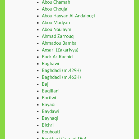
Abou Chamah
Abou Chouja'
Abou Hayyan Al-Andalouçi
Abou Madyan
Abou Nou'aym
Ahmad Zarrouq
Ahmadou Bamba
Ansari (Zakariyya)
Badr Ar-Rachid
Baghawi
Baghdadi (m.429H)
Baghdadi (m.463H)
Baji
Baqillani
Barilwi
Bayadi
Baydawi
Bayhaqi
Bichri
Bouhouti