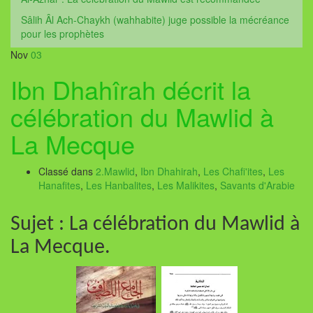
Sâlih Âl Ach-Chaykh (wahhabite) juge possible la mécréance
pour les prophètes
Nov
03
Ibn Dhahîrah décrit la
célébration du Mawlid à
La Mecque
Classé dans
2.Mawlid
,
Ibn Dhahirah
,
Les Chafi'ites
,
Les
Hanafites
,
Les Hanbalites
,
Les Malikites
,
Savants d'Arabie
Sujet : La célébration du Mawlid à
La Mecque.