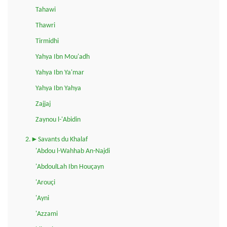
Tahawi
Thawri
Tirmidhi
Yahya Ibn Mou'adh
Yahya Ibn Ya'mar
Yahya Ibn Yahya
Zajjaj
Zaynou l-'Abidin
2.►Savants du Khalaf
'Abdou l-Wahhab An-Najdi
'AbdoulLah Ibn Houçayn
'Arouçi
'Ayni
'Azzami