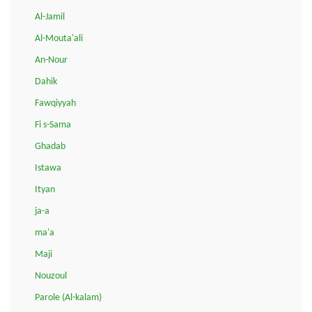
Al-Jamil
Al-Mouta'ali
An-Nour
Dahik
Fawqiyyah
Fi s-Sama
Ghadab
Istawa
Ityan
ja-a
ma'a
Maji
Nouzoul
Parole (Al-kalam)