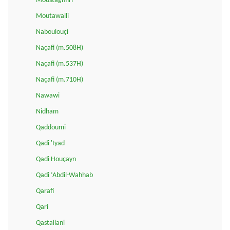
Moustaghfiri
Moutawalli
Naboulouçi
Naçafi (m.508H)
Naçafi (m.537H)
Naçafi (m.710H)
Nawawi
Nidham
Qaddoumi
Qadi 'Iyad
Qadi Houçayn
Qadi ‘Abdil-Wahhab
Qarafi
Qari
Qastallani