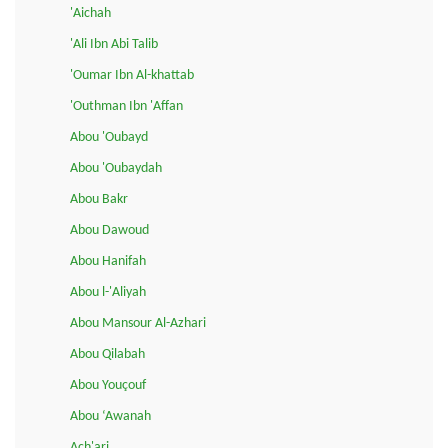
'Aichah
'Ali Ibn Abi Talib
'Oumar Ibn Al-khattab
'Outhman Ibn 'Affan
Abou 'Oubayd
Abou 'Oubaydah
Abou Bakr
Abou Dawoud
Abou Hanifah
Abou l-'Aliyah
Abou Mansour Al-Azhari
Abou Qilabah
Abou Youçouf
Abou ‘Awanah
Ach'ari