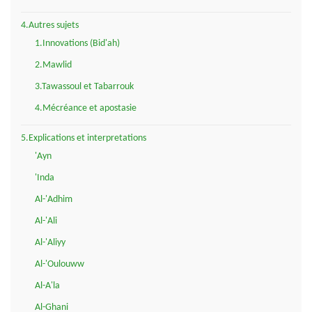
4.Autres sujets
1.Innovations (Bid'ah)
2.Mawlid
3.Tawassoul et Tabarrouk
4.Mécréance et apostasie
5.Explications et interpretations
'Ayn
'Inda
Al-'Adhim
Al-'Ali
Al-'Aliyy
Al-'Oulouww
Al-A'la
Al-Ghani