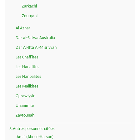
Zarkachi
Zourqani
Al Azhar
Dar al-Fatwa Australia
Dar Al-Ifta Al-Misriyyah
Les Chafi'ites
Les Hanafites
Les Hanbalites
Les Malikites
Qarawiyyin
Unanimité
Zaytounah
3.Autres personnes citées
'Amili (Abou l-Hassan)