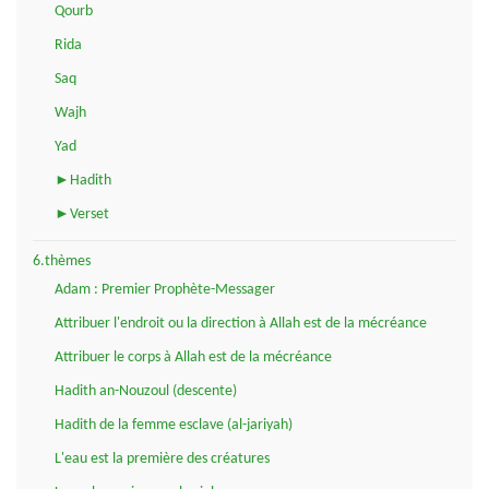
Qourb
Rida
Saq
Wajh
Yad
►Hadith
►Verset
6.thèmes
Adam : Premier Prophète-Messager
Attribuer l'endroit ou la direction à Allah est de la mécréance
Attribuer le corps à Allah est de la mécréance
Hadith an-Nouzoul (descente)
Hadith de la femme esclave (al-jariyah)
L'eau est la première des créatures