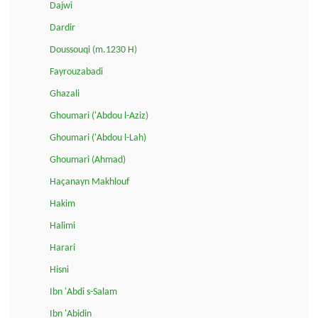
Dajwi
Dardir
Doussouqi (m.1230 H)
Fayrouzabadi
Ghazali
Ghoumari ('Abdou l-Aziz)
Ghoumari ('Abdou l-Lah)
Ghoumari (Ahmad)
Haçanayn Makhlouf
Hakim
Halimi
Harari
Hisni
Ibn 'Abdi s-Salam
Ibn 'Abidin