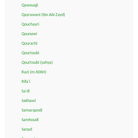
Qawouqji
Qayrawani (Ibn Abi Zayd)
Qouchayri
Qounawi
Qourachi
Qourtoubi
Qourtoubi (yahya)
Razi (m.606H)
Rifa'i
Sa'di
Sakhawi
Samarqandi
Samhoudi
Sanad