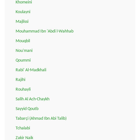
Khomeini
Koulayni
Majlissi
Mouhammad Ibn 'Abdi l-Wahhab
Mouqbil
Nou'mani
Qoummi
Rabi' Al-Madkhali
Rajihi
Rouhayli
Salih Al Ach-Chaykh
Sayyid Qoutb
Tabarçi (Ahmad Ibn Abi Talib)
Tchalabi
Zakir Naik