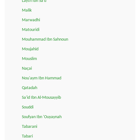
Layth Ibn Sa'd
Malik
Marwadhi
Matouridi
Mouhammad Ibn Sahnoun
Moujahid
Mouslim
Naçai
Nou'aym Ibn Hammad
Qatadah
Sa'id Ibn Al-Mousayyib
Souddi
Soufyan Ibn 'Ouyaynah
Tabarani
Tabari