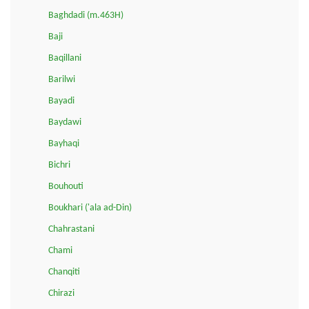
Baghdadi (m.463H)
Baji
Baqillani
Barilwi
Bayadi
Baydawi
Bayhaqi
Bichri
Bouhouti
Boukhari ('ala ad-Din)
Chahrastani
Chami
Chanqiti
Chirazi